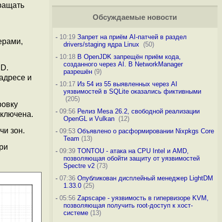
ращать
Обсуждаемые новости
-
10:19
Запрет на приём AI-патчей в раздел
ерами,
drivers/staging ядра Linux
(50)
-
10:18
В OpenJDK запрещён приём кода,
созданного через AI. В NetworkManager
D.
разрешён
(9)
адресе и
-
10:17
Из 54 из 55 выявленных через AI
уязвимостей в SQLite оказались фиктивными
(205)
ровку
-
09:56
Релиз Mesa 26.2, свободной реализации
тключена.
OpenGL и Vulkan
(12)
и зон.
-
09:53
Объявлено о расформировании Nixpkgs Core
Team
(13)
ри
-
09:39
TONTOU - атака на CPU Intel и AMD,
позволяющая обойти защиту от уязвимостей
Spectre v2
(73)
-
07:36
Опубликован дисплейный менеджер LightDM
1.33.0
(25)
-
05:56
Zapscape - уязвимость в гипервизоре KVM,
позволяющая получить root-доступ к хост-
системе
(13)