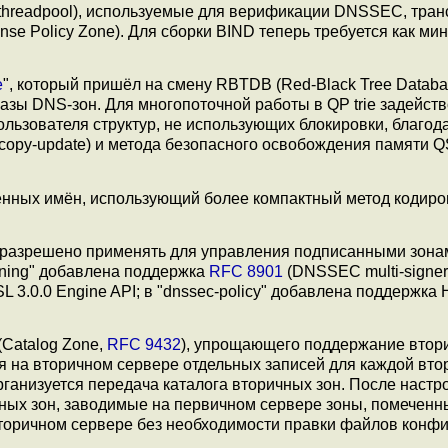
(threadpool), используемые для верификации DNSSEC, тран
se Policy Zone). Для сборки BIND теперь требуется как ми
e
", который пришёл на смену RBTDB (Red-Black Tree Databa
азы DNS-зон. Для многопоточной работы в QP trie задейст
ользователя структур, не использующих блокировки, благод
copy-update) и метода безопасного освобождения памяти 
нных имён, использующий более компактный метод кодир
 разрешено применять для управления подписанными зона
igning" добавлена поддержка
RFC 8901
(DNSSEC multi-signer 
3.0.0 Engine API; в "dnssec-policy" добавлена поддержка
(Catalog Zone,
RFC 9432
), упрощающего поддержание втор
ия на вторичном сервере отдельных записей для каждой вто
анизуется передача каталога вторичных зон. После настр
ьных зон, заводимые на первичном сервере зоны, помеченн
вторичном сервере без необходимости правки файлов конфи