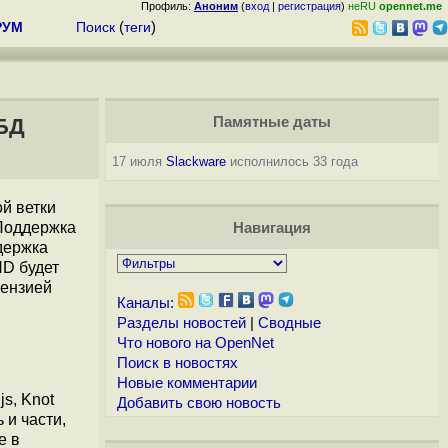
Профиль:
Аноним
(
вход
|
регистрация
)
неRU
opennet.me
РУМ
Поиск
(
теги
)
 БД
Памятные даты
17 июля
Slackware
исполнилось 33 года
й ветки
 Поддержка
Навигация
держка
ND будет
ензией
Каналы:
Разделы новостей
|
Сводные
Что нового на OpenNet
Поиск в новостях
Новые комментарии
js, Knot
Добавить свою новость
 и части,
е в