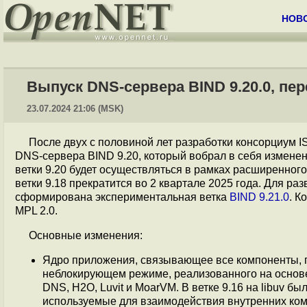
НОВ
Выпуск DNS-сервера BIND 9.20.0, пе
23.07.2024 21:06 (MSK)
После двух с половиной лет разработки консорциум 
DNS-сервера BIND 9.20, который вобрал в себя изменен
ветки 9.20 будет осуществляться в рамках расширенног
ветки 9.18 прекратится во 2 квартале 2025 года. Для 
сформирована экспериментальная ветка
BIND 9.21.0
. К
MPL 2.0.
Основные изменения:
Ядро приложения, связывающее все компоненты, п
неблокирующем режиме, реализованного на основ
DNS, H2O, Luvit и MoarVM. В ветке 9.16 на libuv б
используемые для взаимодействия внутренних ком