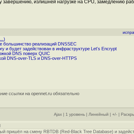
у завершению, излишней нагрузке на CPU, замедлению ра
испра
..
)
ие большинство реализаций DNSSEC
y и будет задействован в инфраструктуре Let's Encrypt
ержкой DNS поверх QUIC
кой DNS-over-TLS и DNS-over-HTTPS
ние ссылки на opennet.ru обязательно
Ajax
|
1 уровень
|
Линейный
|
+/-
|
Раскры
]
рый пришёл на смену RBTDB (Red-Black Tree Database) и задейс