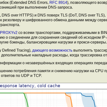
бок (Extended DNS Errors,
RFC 8914
), позволяющего возв
озникшей при выполнении DNS-запроса.
 DNS over HTTPS) и DNS поверх TLS (DoT, DNS over TLS),
к резолверу и шифрованного обмена данными между серв
транспорта.
PROXYv2
со всеми транспортами, поддерживаемыми в BIN
ю о соединении для сохранения сведений об исходном IP-
угие бэкенды, балансировщики нагрузки и прокси-серверы.
y Defined Tracing),
дающего возможность
выполнять трасси
 дополнительные накладные расходы, когда трассировка о
 информации о незавершённых входящих операциях передач
ьшению потребления памяти и снижению нагрузки на CPU п
 ответов по UDP и TCP.