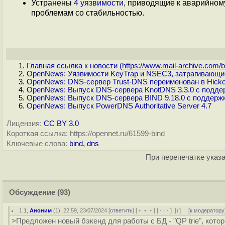
Устранены
4 уязвимости
, приводящие к аварийном
проблемам со стабильностью.
Главная ссылка к новости (
https://www.mail-archive.com/b.
OpenNews: Уязвимости KeyTrap и NSEC3, затрагивающ
OpenNews: DNS-сервер Trust-DNS переименован в Hickor
OpenNews: Выпуск DNS-сервера KnotDNS 3.3.0 с подд
OpenNews: Выпуск DNS-сервера BIND 9.18.0 с поддерж
OpenNews: Выпуск PowerDNS Authoritative Server 4.7
Лицензия:
CC BY 3.0
Короткая ссылка: https://opennet.ru/61599-bind
Ключевые слова:
bind
,
dns
При перепечатке указа
Обсуждение
(93)
1.1
,
Аноним
(
1
), 22:59, 23/07/2024 [
ответить
] [
﹢﹢﹢
] [
· · ·
]
[
↓
] [
к модератору
>Предложен новый бэкенд для работы с БД - "QP trie", кото