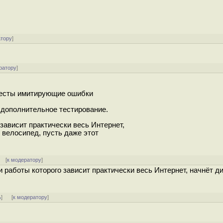
атору
]
ратору
]
 тесты имитирующие ошибки
 дополнительное тестирование.
 зависит практически весь Интернет,
й велосипед, пусть даже этот
] [
к модератору
]
и работы которого зависит практически весь Интернет, начнёт д
ь
]
[
к модератору
]