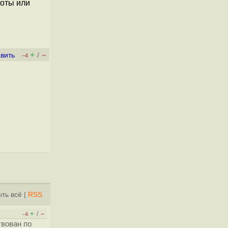
боты или
+
–
вить
/
–4
ть всё
|
RSS
+
–
/
–6
твован по