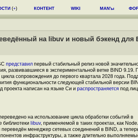
ОСТИ
(
+
)
КОНТЕНТ
WIKI
MAN'ы
ФО
реведённый на libuv и новый бэкенд для
ISC
представил
первый стабильный релиз новой значительно
ия, развивавшиеся в экспериментальной ветке BIND 9.19.
о цикла сопровождения до первого квартала 2028 года. Под
развития функциональности следующей стабильной версии BI
од проекта написан на языке Си и
распространяется
под лиц
ереведено на использование цикла обработки событий в
е библиотеки
libuv
, применяемой в таких проектах, как Node.
ыл переведён менеджер сетевых соединений в BIND, а теперь
понентов инфраструктуры, а также длительно выполняемы