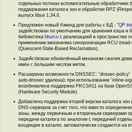
отдельных потоках вспомогательные обработчики 
поддержания каталога зон и обработки RPZ (Respon
выпуск libuv 1.34.0.
Предложен новый бэкенд для работы с БД - "
QP tri
задействован по умолчанию для хранения кэша и б
библиотека
liburcu
с реализацией в пространстве п
применению механизма синхронизации RCU (read-
(Quiescent-State-Based Reclamation).
Задействован обновлённый механизм сжатия доме
имён с большим числом меток.
Расширены возможности DNSSEC: "dnssec-policy"
auto-dnssec удалена); при использовании "inline-s
возобновлена поддержка PKCS#11 на базе OpenSSL 
(Hardware Security Module).
Добавлена поддержка второй версии каталога зон 
DNS-серверов за счёт того, что вместо определен
зоны, между первичным и вторичным серверами орг
передачи каталога по аналогии с передачей отдел
входящие в каталог, автоматически создаются на 