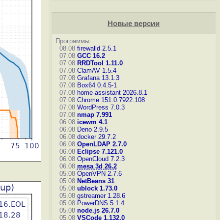
Новые версии
Программы:
08.08
firewalld 2.5.1
07.08
GCC 16.2
07.08
RRDTool 1.11.0
07.08
ClamAV 1.5.4
07.08
Grafana 13.1.3
07.08
Box64 0.4.5-1
07.08
home-assistant 2026.8.1
07.08
Chrome 151.0.7922.108
07.08
WordPress 7.0.3
07.08
nmap 7.991
06.08
icewm 4.1
06.08
Deno 2.9.5
06.08
docker 29.7.2
06.08
OpenLDAP 2.7.0
06.08
Eclipse 7.121.0
06.08
OpenCloud 7.2.3
06.08
mesa 3d 26.2
05.08
OpenVPN 2.7.6
05.08
NetBeans 31
05.08
ublock 1.73.0
05.08
gstreamer 1.28.6
05.08
PowerDNS 5.1.4
05.08
node.js 26.7.0
05.08
VSCode 1.132.0