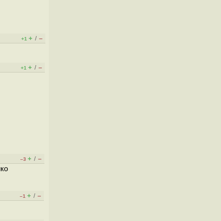
+
–
/
+1
+
–
/
+1
+
–
/
–3
ико
+
–
/
–1