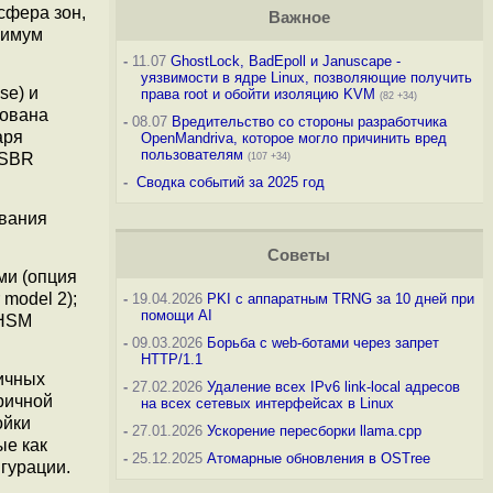
сфера зон,
Важное
нимум
-
11.07
GhostLock, BadEpoll и Januscape -
уязвимости в ядре Linux, позволяющие получить
se) и
права root и обойти изоляцию KVM
(82 +34)
вована
-
08.07
Вредительство со стороны разработчика
аря
OpenMandriva, которое могло причинить вред
пользователям
QSBR
(107 +34)
-
Сводка событий за 2025 год
ования
Советы
ми (опция
model 2);
-
19.04.2026
PKI с аппаратным TRNG за 10 дней при
помощи AI
 HSM
-
09.03.2026
Борьба с web-ботами через запрет
HTTP/1.1
ичных
-
27.02.2026
Удаление всех IPv6 link-local адресов
ричной
на всех сетевых интерфейсах в Linux
ойки
-
27.01.2026
Ускорение пересборки llama.cpp
ые как
-
25.12.2025
Атомарные обновления в OSTree
гурации.