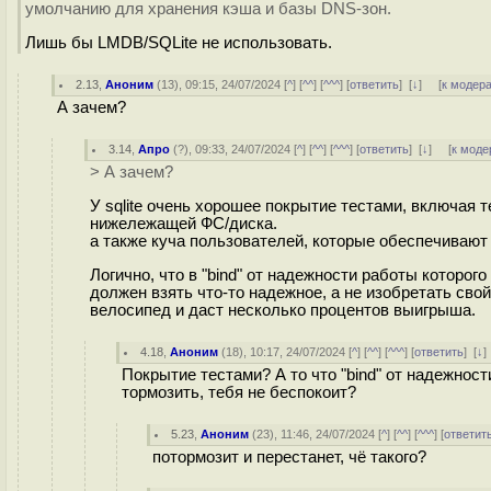
умолчанию для хранения кэша и базы DNS-зон.
Лишь бы LMDB/SQLite не использовать.
2.13
,
Аноним
(
13
), 09:15, 24/07/2024 [
^
] [
^^
] [
^^^
] [
ответить
]
[
↓
] [
к модер
А зачем?
3.14
,
Апро
(
?
), 09:33, 24/07/2024 [
^
] [
^^
] [
^^^
] [
ответить
]
[
↓
] [
к моде
> А зачем?
У sqlite очень хорошее покрытие тестами, включая
нижележащей ФС/диска.
а также куча пользователей, которые обеспечивают
Логично, что в "bind" от надежности работы которого
должен взять что-то надежное, а не изобретать сво
велосипед и даст несколько процентов выигрыша.
4.18
,
Аноним
(
18
), 10:17, 24/07/2024 [
^
] [
^^
] [
^^^
] [
ответить
]
[
↓
Покрытие тестами? А то что "bind" от надежност
тормозить, тебя не беспокоит?
5.23
,
Аноним
(
23
), 11:46, 24/07/2024 [
^
] [
^^
] [
^^^
] [
ответит
потормозит и перестанет, чё такого?