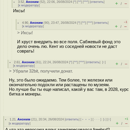
3.52
,
Аноним
(
52
), 22:06, 26/08/2024 [
^
] [
^^
] [
^^^
] [
ответить
]
+
–
/
[
к модератору
]
Иксы!
–1
4.90
,
Аноним
(
90
), 23:47, 26/08/2024 [
^
] [
^^
] [
^^^
] [
ответить
]
+
–
[
к модератору
]
/
> Иксы!
И хруст внедрить во все поля. Сабжевый фонд это
дело очень лю. Кент из соседней новости не даст
соврать!
2.61
,
Аноним
(
61
), 22:24, 26/08/2024 [
^
] [
^^
] [
^^^
] [
ответить
]
[
↑
]
+
–
/
[
к модератору
]
> Убрали 32bit, получили донат.
Ну, это было ожидаемо. Тем более, те железки или
окончательно подохли или растащены по музеям.
Но лучше бы ты еще написал, какой у вас там, в 2028, курс
битка и монеры.
+1
1.21
,
Аноним
(
21
), 20:34, 26/08/2024 [
ответить
] [
﹢﹢﹢
] [
· · ·
]
[
↓
] [
↑
]
+
–
[
к модератору
]
/
А что это евросоюз вдруг заинтересовался freebsd?