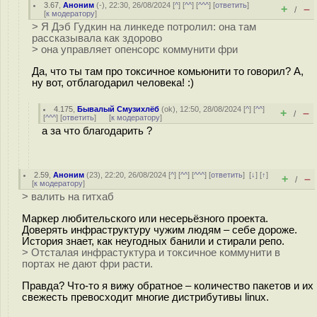
3.67
,
Аноним
(
-
), 22:30, 26/08/2024 [
^
] [
^^
] [
^^^
] [
ответить
]
+
–
/
[
к модератору
]
> Я Дэб Гудкин на линкеде потролил: она там
рассказывала как здорово
> она управляет опенсорс коммунити фри
Да, что ты там про токсичное комьюнити то говорил? А,
ну вот, отблагодарил человека! :)
4.175
,
Бывалый Смузихлёб
(
ok
), 12:50, 28/08/2024 [
^
] [
^^
]
+
–
/
[
^^^
] [
ответить
]
[
к модератору
]
а за что благодарить ?
2.59
,
Аноним
(
23
), 22:20, 26/08/2024 [
^
] [
^^
] [
^^^
] [
ответить
]
[
↓
] [
↑
]
+
–
/
[
к модератору
]
> валить на гитхаб
Маркер любительского или несерьёзного проекта.
Доверять инфраструктуру чужим людям – себе дороже.
История знает, как неугодных банили и стирали репо.
> Отсталая инфрастуктура и токсичное коммунити в
портах не дают фри расти.
Правда? Что-то я вижу обратное – количество пакетов и их
свежесть превосходит многие дистрибутивы linux.