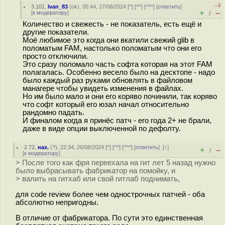
–2
3.101
,
Ivan_83
(
ok
), 05:44, 27/08/2024 [
^
] [
^^
] [
^^^
] [
ответить
]
+
–
[
к модератору
]
/
Количество и свежесть - не показатель, есть ещё и
другие показатели.
Моё любимое это когда они вкатили свежий glib в
поломатым FAM, настолько поломатым что они его
просто отключили.
Это сразу поломало часть софта которая на этот FAM
полагалась. Особенно весело было на десктопе - надо
было каждый раз руками обновлять в файловом
манагере чтобы увидеть изменения в файлах.
Но им было мало и они его коряво починили, так коряво
что софт который его юзал начал относительно
рандомно падать.
И финалом когда я принёс патч - его года 2+ не брали,
даже в виде опции выключенной по дефолту.
2.72
,
нах.
(
?
), 22:34, 26/08/2024 [
^
] [
^^
] [
^^^
] [
ответить
]
[
↑
]
+
–
/
[
к модератору
]
> После того как фря переехала на гит лет 5 назад нужно
было выбрасывать фабрикатор на помойку, и
> валить на гитхаб или свой гитлаб поднимать,
для code review более чем однострочных патчей - оба
абсолютно непригодны.
В отличие от фабрикатора. По сути это единственная