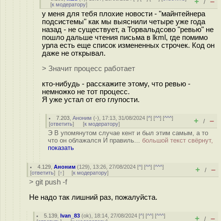
+
–
/
[
к модератору
]
у меня для тебя плохие новости - "майнтейнера
подсистемы" как мы выяснили четыре уже года
назад - не существует, а Торвальдсово "ревью" не
пошло дальше чтения письма в lkml, где помимо
урла есть еще список измененных строчек. Код он
даже не открывал.
> Значит процесс работает
кто-нибудь - расскажите этому, что ревью -
немножко не тот процесс.
Я уже устал от его глупости.
7.203
,
Аноним
(
-
), 17:13, 31/08/2024 [
^
] [
^^
] [
^^^
]
+
–
/
[
ответить
]
[
к модератору
]
Э В упомянутом случае кент и был этим самым, а то
что он облажался И правиль...
большой текст свёрнут,
показать
4.129
,
Аноним
(
129
), 13:26, 27/08/2024 [
^
] [
^^
] [
^^^
]
+
–
/
[
ответить
]
[
↑
] [
к модератору
]
> git push -f
Не надо так лишний раз, пожалуйста.
5.139
,
Ivan_83
(
ok
), 18:14, 27/08/2024 [
^
] [
^^
] [
^^^
]
+
–
/