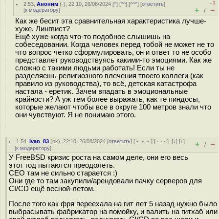
–1
2.53
,
Аноним
(
-
), 22:10, 26/08/2024 [
^
] [
^^
] [
^^^
] [
ответить
]
+
–
[
к модератору
]
/
Как же бесит эта сравнительная характеристика лучше-
хуже. Лингвист?
Ещё хуже когда что-то подобное слышишь на
собеседовании. Когда человек перед тобой не может не то
что вопрос четко сформулировать, он и ответ то не особо
представлет руководствуясь какими-то эмоциями. Как же
сложно с такими людьми работать! Если ты не
разделяешь религиозного влечения твоего коллеги (как
правило из руководства), то всё, детская катастрофа
настала - еретик. Зачем впадать в эмоциональные
крайности? А уж тем более выражать, как те пиндосы,
которые желают чтобы все в округе 100 метров знали что
они чувствуют. Я не понимаю этого.
1.54
,
Ivan_83
(
ok
), 22:10, 26/08/2024 [
ответить
] [
﹢﹢﹢
] [
· · ·
]
[
↓
] [
↑
]
+
–
/
[
к модератору
]
У FreeBSD кризис роста на самом деле, они его весь
этот год пытаются преодолеть.
CEO там не сильно старается :)
Они где то там закупили/арендовали пачку серверов для
CI/CD ещё весной-летом.
После того как фря переехала на гит лет 5 назад нужно было
выбрасывать фабрикатор на помойку, и валить на гитхаб или