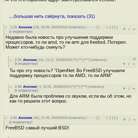
....большая нить свёрнута, показать (31)
1.23
,
Аноним
(
23
), 20:39, 26/08/2024 [
ответить
] [
﹢﹢﹢
] [
· · ·
]
[
↓
] [
↑
]
+
–
/
[
к модератору
]
Недавно была новость про улучшение поддержки
процессоров, то ли amd, то ли arm для freebsd. Потерял.
Может кто-нибудь скинуть?
+8
2.33
,
Аноним
(
10
), 21:12, 26/08/2024 [
^
] [
^^
] [
^^^
] [
ответить
]
+
–
[
к модератору
]
/
Ты про эту новость? "OpenNet: Во FreeBSD улучшили
поддержку процессоров то ли AMD, то ли ARM"
2.49
,
Аноним
(
-
), 22:01, 26/08/2024 [
^
] [
^^
] [
^^^
] [
ответить
]
+
–
/
[
к модератору
]
Для ARM была проблема со звуком, если вы об этом, но
как-то решили этот вопрос.
1.44
,
Аноним
(
46
), 21:49, 26/08/2024 [
ответить
] [
﹢﹢﹢
] [
· · ·
]
[
↓
] [
↑
]
+
–
/
[
к модератору
]
FreeBSD самый лучший BSD!