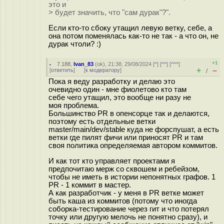
это и
> будет значить, что "сам дурак"?".
Если кто-то сбоку утащил левую ветку, себе, а
она потом поменялась как-то не так - а что он, не
дypак чтоли? :)
+1
7.188
,
Ivan_83
(
ok
), 21:38, 29/08/2024 [
^
] [
^^
] [
^^^
]
+
–
[
ответить
]
[
к модератору
]
/
Пока я веду разработку и делаю это
очевидно один - мне фиолетово кто там
себе чего утащил, это вообще ни разу не
моя проблема.
Большинство PR в опенсорце так и делаются,
поэтому есть отдельные ветки
master/main/dev/stable куда не форспушат, а есть
ветки где пилят фичи или приносят PR и там
своя политика определяемая автором коммитов.
И как тот кто управляет проектами я
предпочитаю мерж со сквошем и ребейзом,
чтобы не иметь в истории непонятных графов. 1
PR - 1 коммит в мастер.
А как разработчик - у меня в PR ветке может
быть каша из коммитов (потому что иногда
соборка-тестирование через гит и что потерял
точку или другую мелочь не понятно сразу), и