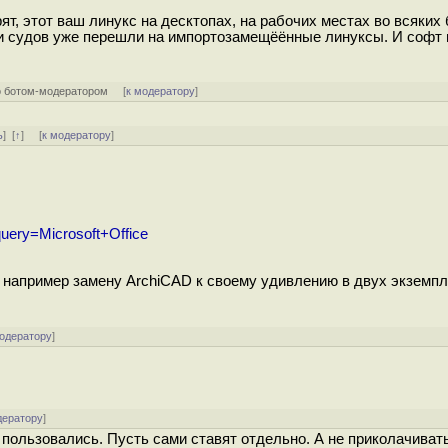
рят, этот ваш линукс на десктопах, на рабочих местах во всяки
в и судов уже перешли на импортозамещёённые линуксы. И софт
 ботом-модератором
[
к модератору
]
ь
]
[
↑
] [
к модератору
]
/?query=Microsoft+Office
т например замену ArchiCAD к своему удивлению в двух экземпл
модератору
]
дератору
]
м пользовались. Пусть сами ставят отдельно. А не приколачиват