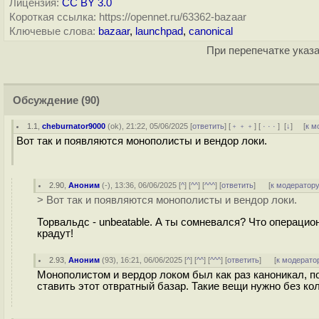
Лицензия:
CC BY 3.0
Короткая ссылка: https://opennet.ru/63362-bazaar
Ключевые слова:
bazaar
,
launchpad
,
canonical
При перепечатке указа
Обсуждение
(90)
1.1
,
cheburnator9000
(
ok
), 21:22, 05/06/2025 [
ответить
] [
﹢﹢﹢
] [
· · ·
]
[
↓
] [
к м
Вот так и появляются монополисты и вендор локи.
2.90
,
Аноним
(
-
), 13:36, 06/06/2025 [
^
] [
^^
] [
^^^
] [
ответить
]
[
к модератор
> Вот так и появляются монополисты и вендор локи.
Торвальдс - unbeatable. А ты сомневался? Что операцион
крадут!
2.93
,
Аноним
(
93
), 16:21, 06/06/2025 [
^
] [
^^
] [
^^^
] [
ответить
]
[
к модерато
Монополистом и вердор локом был как раз каноникал, по
ставить этот отвратный базар. Такие вещи нужно без кол