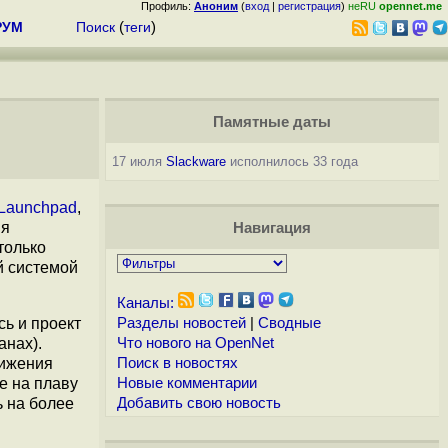
Профиль:
Аноним
(
вход
|
регистрация
)
неRU
opennet.me
РУМ
Поиск
(
теги
)
Памятные даты
17 июля
Slackware
исполнилось 33 года
Launchpad
,
ия
Навигация
только
й системой
Каналы:
сь и проект
Разделы новостей
|
Сводные
анах).
Что нового на OpenNet
нижения
Поиск в новостях
е на плаву
Новые комментарии
ь на более
Добавить свою новость