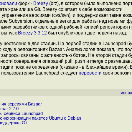
сновали
форк -
Breezy
(brz), в котором было выполнено по
та хранилища Git. Breezy сочетает в себе возможности
 управления версиями (cvs/svn), и поддерживает такие воз
тиле Subversion, отдельные ветки для работы над новыми ф
льких разработчиков с одной рабочей копией репозитория 
й выпуск
Breezy 3.3.12
был опубликован две недели назад.
уществлено в две стадии. На первой стадии в Launchpad бу
коду в репозиториях Bazaar. Анализ логов показал, что п
е запросы связаны с активностью ботов. На второй стадии б
ожности совершения операций pull, push и merge с размеща
тадии пока не определена (сказано - в ближайшее время). 
ря пользователям Launchpad следует
перевести
свои репозит
испра
ния версиями Bazaar
aar 2.7.0
ы сервиса Launchpad
синхронизации пакетов Ubuntu с Debian
поддержка Git