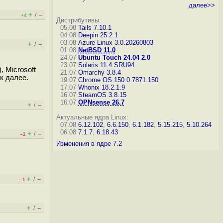
далее>>
+
–
/
+4
Дистрибутивы:
05.08
Tails 7.10.1
04.08
Deepin 25.2.1
03.08
Azure Linux 3.0.20260803
+
–
/
01.08
NetBSD 11.0
24.07
Ubuntu Touch 24.04 2.0
23.07
Solaris 11.4 SRU94
, Microsoft
21.07
Omarchy 3.8.4
ак далее.
19.07
Chrome OS 150.0.7871.150
17.07
Whonix 18.2.1.9
16.07
SteamOS 3.8.15
16.07
OPNsense 26.7
+
–
/
Актуальные ядра Linux:
07.08
6.12.102
,
6.6.150
,
6.1.182
,
5.15.215
,
5.10.264
06.08
7.1.7
,
6.18.43
+
–
/
–2
Изменения в ядре 7.2
+
–
/
–1
+
–
/