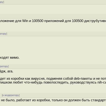
ору
]
]
ложение для Win и 100500 приложений для 100500 диструбутиво
атору
]
ходят мимо.
ратору
]
дж, ага.
дет из коробки как вирусня, подменяя собой deb-пакеты и не по
слишком любит что-нибудь повелоспедить, руководствуясь nih-с
[
к модератору
]
не было, работает из коробки, только он должен быть стандар