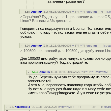
заточена - разве нет?
3.58
,
Аноним
(
61
), 08:15, 06/06/2025 [
^
] [
^^
] [
^^^
] [
ответить
]
[
↑
] [
к 
>Серьёзно? Будет лучше 1 приложение для macOS, 
Linux? Вот вам и 3% дисктопа.
Говорим Linux подразумеваем Ubuntu. Пользователь
собирают, потому что пользователи не ставят себе к
усами.
3.94
,
Аноним
(
93
), 16:22, 06/06/2025 [
^
] [
^^
] [
^^^
] [
ответить
]
[
к мод
> 100500 приложений для 100500 диструбутивов Lin
Для 100500 дистрибутивов линукса нужны ровно одни
вам проприетарщину? Тогда страдайте.
4.111
,
Аноним
(
111
), 18:47, 08/06/2025 [
^
] [
^^
] [
^^^
] [
ответить
]
Ну да. Берешь нужную тебе программу из плюс-м
зависимостей.
И что мне, переписать половину кода чтобы со
Ну вот мне пару раз было надо и я могу себе п
иметь snap/flat/appimage/etc. А уж если не устро
1.6
,
Кошкажена
(
?
), 21:35, 05/06/2025 [
ответить
] [
﹢﹢﹢
] [
· · ·
]
[
↓
] [
↑
] [
к моде