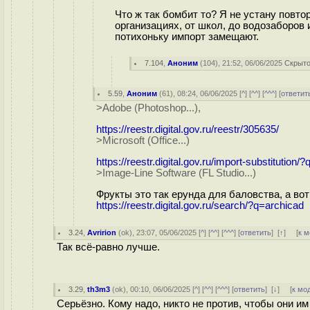
Что ж так бомбит то? Я не устану повто
организациях, от школ, до водозаборо
потихоньку импорт замещают.
7.104
,
Аноним
(
104
), 21:52, 06/06/2025
Скрыто
5.59
,
Аноним
(
61
), 08:24, 06/06/2025 [
^
] [
^^
] [
^^^
] [
ответит
>Adobe (Photoshop...),
https://reestr.digital.gov.ru/reestr/305635/
>Microsoft (Office...)
https://reestr.digital.gov.ru/import-substitution
>Image-Line Software (FL Studio...)
Фрукты это так ерунда для баловства, а во
https://reestr.digital.gov.ru/search/?q=archicad
3.24
,
Avririon
(
ok
), 23:07, 05/06/2025 [
^
] [
^^
] [
^^^
] [
ответить
]
[
↑
] [
к 
Так всё-равно лучше.
3.29
,
th3m3
(
ok
), 00:10, 06/06/2025 [
^
] [
^^
] [
^^^
] [
ответить
]
[
↓
] [
к мо
Серьёзно. Кому надо, никто не против, чтобы они и