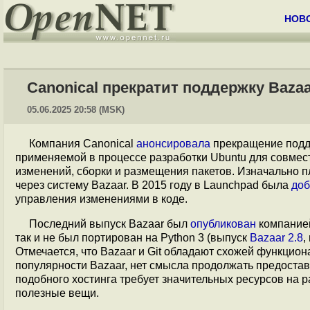
НОВ
Canonical прекратит поддержку Baza
05.06.2025 20:58 (MSK)
Компания Canonical
анонсировала
прекращение подд
применяемой в процессе разработки Ubuntu для совмес
изменений, сборки и размещения пакетов. Изначально
через систему Bazaar. В 2015 году в Launchpad была
доб
управления изменениями в коде.
Последний выпуск Bazaar был
опубликован
компанией
так и не был портирован на Python 3 (выпуск
Bazaar 2.8
,
Отмечается, что Bazaar и Git обладают схожей функцио
популярности Bazaar, нет смысла продолжать предостав
подобного хостинга требует значительных ресурсов на р
полезные вещи.