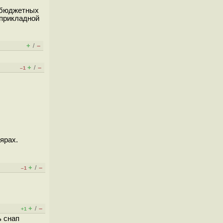
х бюджетных
 прикладной
+
–
/
+
–
/
–1
ярах.
+
–
/
–1
+
–
/
+1
ь снап