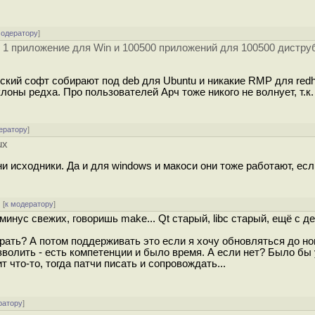
модератору
]
1 приложение для Win и 100500 приложений для 100500 дистру
ский софт собирают под deb для Ubuntu и никакие RMP для redh
лоны редха. Про пользователей Арч тоже никого не волнует, т.к.
ератору
]
ux
 исходники. Да и для windows и макоси они тоже работают, если
[
к модератору
]
инус свежих, говоришь make... Qt старый, libc старый, ещё с д
брать? А потом поддерживать это если я хочу обновляться до н
озволить - есть компетенции и было время. А если нет? Было бы
ит что-то, тогда патчи писать и сопровождать...
ратору
]