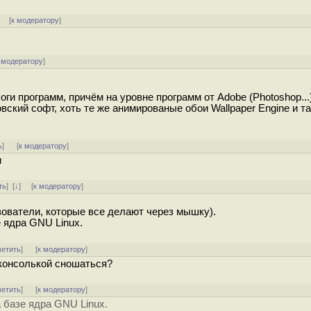
] [
к модератору
]
 модератору
]
ги программ, причём на уровне программ от Adobe (Photoshop...)
банковский софт, хоть те же анимированые обои Wallpaper Engine и т
ь
]
[
к модератору
]
и
ть
]
[
↓
] [
к модератору
]
ователи, которые все делают через мышку).
е ядра GNU Linux.
ветить
]
[
к модератору
]
 консолькой сношаться?
ветить
]
[
к модератору
]
 базе ядра GNU Linux.