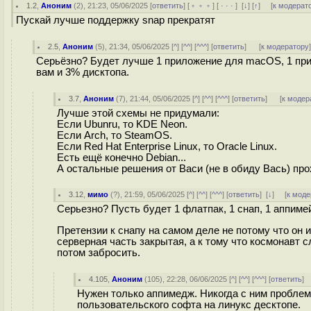
1.2
,
Аноним
(
2
), 21:23, 05/06/2025 [
ответить
] [
﹢﹢﹢
] [
· · ·
]
[
↓
] [
↑
] [
к модерат
Пускай лучше поддержку snap прекратят
2.5
,
Аноним
(
5
), 21:34, 05/06/2025 [
^
] [
^^
] [
^^^
] [
ответить
]
[
к модератору
Серьёзно? Будет лучше 1 приложение для macOS, 1 при
вам и 3% дисктопа.
3.7
,
Аноним
(
7
), 21:44, 05/06/2025 [
^
] [
^^
] [
^^^
] [
ответить
]
[
к модер
Лучше этой схемы не придумали:
Если Ubunru, то KDE Neon.
Если Arch, то SteamOS.
Если Red Hat Enterprise Linux, то Oracle Linux.
Есть ещё конечно Debian...
А остальные решения от Васи (не в обиду Вась) про
3.12
,
мимо
(
?
), 21:59, 05/06/2025 [
^
] [
^^
] [
^^^
] [
ответить
]
[
↓
] [
к моде
Серьезно? Пусть будет 1 флатпак, 1 снап, 1 аппимей
Претензии к снапу на самом деле не потому что он и
серверная часть закрытая, а к тому что космонавт 
потом забросить.
4.105
,
Аноним
(
105
), 22:28, 06/06/2025 [
^
] [
^^
] [
^^^
] [
ответить
]
Нужен только аппимедж. Никогда с ним проблем 
пользовательского софта на линукс десктопе.