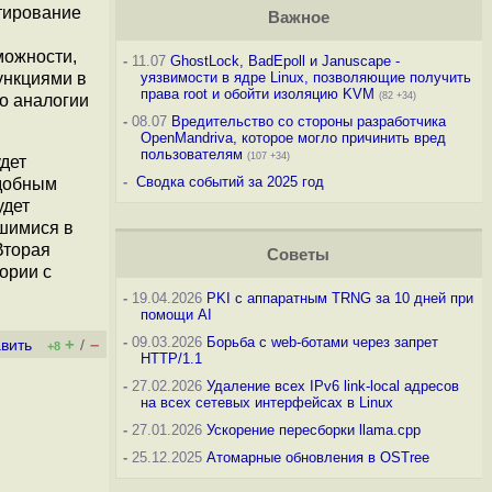
ртирование
Важное
можности,
-
11.07
GhostLock, BadEpoll и Januscape -
ункциями в
уязвимости в ядре Linux, позволяющие получить
права root и обойти изоляцию KVM
(82 +34)
по аналогии
-
08.07
Вредительство со стороны разработчика
OpenMandriva, которое могло причинить вред
пользователям
(107 +34)
дет
-
Сводка событий за 2025 год
одобным
удет
вшимися в
Вторая
Советы
ории с
-
19.04.2026
PKI с аппаратным TRNG за 10 дней при
помощи AI
-
09.03.2026
Борьба с web-ботами через запрет
+
–
вить
/
+8
HTTP/1.1
-
27.02.2026
Удаление всех IPv6 link-local адресов
на всех сетевых интерфейсах в Linux
-
27.01.2026
Ускорение пересборки llama.cpp
-
25.12.2025
Атомарные обновления в OSTree