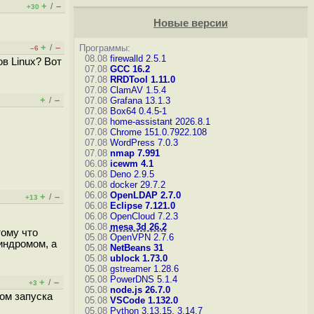
+
–
/
+30
Новые версии
+
–
/
Программы:
–6
08.08
firewalld 2.5.1
в Linux? Вот
07.08
GCC 16.2
07.08
RRDTool 1.11.0
07.08
ClamAV 1.5.4
+
–
/
07.08
Grafana 13.1.3
07.08
Box64 0.4.5-1
07.08
home-assistant 2026.8.1
07.08
Chrome 151.0.7922.108
07.08
WordPress 7.0.3
07.08
nmap 7.991
06.08
icewm 4.1
06.08
Deno 2.9.5
06.08
docker 29.7.2
06.08
OpenLDAP 2.7.0
+
–
/
+13
06.08
Eclipse 7.121.0
06.08
OpenCloud 7.2.3
06.08
mesa 3d 26.2
тому что
05.08
OpenVPN 2.7.6
индромом, а
05.08
NetBeans 31
05.08
ublock 1.73.0
05.08
gstreamer 1.28.6
05.08
PowerDNS 5.1.4
+
–
/
+3
05.08
node.js 26.7.0
том запуска
05.08
VSCode 1.132.0
05.08
Python 3.13.15, 3.14.7