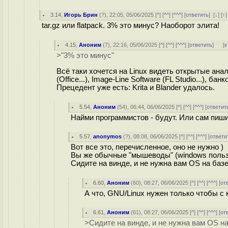
3.14
,
Игорь Брин
(
?
), 22:05, 05/06/2025 [
^
] [
^^
] [
^^^
] [
ответить
]
[
↓
] [
↑
tar.gz или flatpack. 3% это минус? Наоборот элита!
4.15
,
Аноним
(
7
), 22:16, 05/06/2025 [
^
] [
^^
] [
^^^
] [
ответить
]
[
к
>"3% это минус"
Всё таки хочется на Linux видеть открытые анало
(Office...), Image-Line Software (FL Studio...), 
Прецедент уже есть: Krita и Blander удалось.
5.54
,
Аноним
(
54
), 06:44, 06/06/2025 [
^
] [
^^
] [
^^^
] [
ответит
Найми программистов - будут. Или сам пиш
5.57
,
anonymos
(
?
), 08:08, 06/06/2025 [
^
] [
^^
] [
^^^
] [
ответи
Вот все это, перечисленное, оно не нужно )
Вы же обычные "мышеводы" (windows польз
Сидите на винде, и не нужна вам OS на баз
6.60
,
Аноним
(
60
), 08:27, 06/06/2025 [
^
] [
^^
] [
^^^
] [
от
А что, GNU/Linux нужен только чтобы с
6.61
,
Аноним
(
61
), 08:27, 06/06/2025 [
^
] [
^^
] [
^^^
] [
от
>Сидите на винде, и не нужна вам OS на