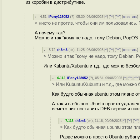
из коробки в дистрибутиве.
4.51
,
iPony128052
(
?
), 05:30, 06/06/2025 [
^
] [
^^
] [
^^^
] [
ответить
> никто не против, чтобы они им пользовались.
А почему так?
Можно и так "кому не надо, тому Debian, PopOS 
5.72
,
th3m3
(
ok
), 11:25, 06/06/2025 [
^
] [
^^
] [
^^^
] [
ответить
> Можно и так "кому не надо, тому Debian, 
Или Kubuntu/Xubuntu и т.д., где можно безб
6.112
,
iPony128052
(
?
), 05:34, 09/06/2025 [
^
] [
^^
] [
^^^
> Или Kubuntu/Xubuntu и т.д., где можно
Как будто обычная ubuntu этом плане от 
А так и в обычно Ubuntu просто удаляешь
всмето них поставить DEB версии и пак
7.113
,
th3m3
(
ok
), 11:18, 09/06/2025 [
^
] [
^^
] [
^^^
]
> Как будто обычная ubuntu этом пла
Разве можно в просто Ubuntu рубан