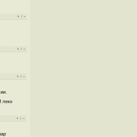
+
–
/
+
–
/
+
–
/
сии.
И леко
+
–
/
nap