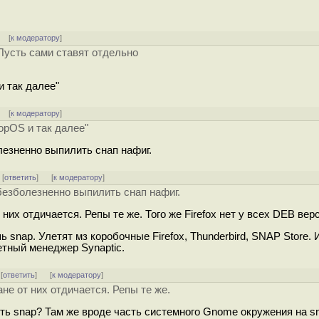
]
[
к модератору
]
 Пусть сами ставят отдельно
и так далее"
]
[
к модератору
]
PopOS и так далее"
олезненно выпилить снап нафиг.
] [
ответить
]
[
к модератору
]
 безболезненно выпилить снап нафиг.
них отдичается. Репы те же. Того же Firefox нет у всех DEB вер
 snap. Улетят мз коробочные Firefox, Thunderbird, SNAP Store. 
етный менеджер Synaptic.
 [
ответить
]
[
к модератору
]
не от них отдичается. Репы те же.
уть snap? Там же вроде часть системного Gnome окружения на s