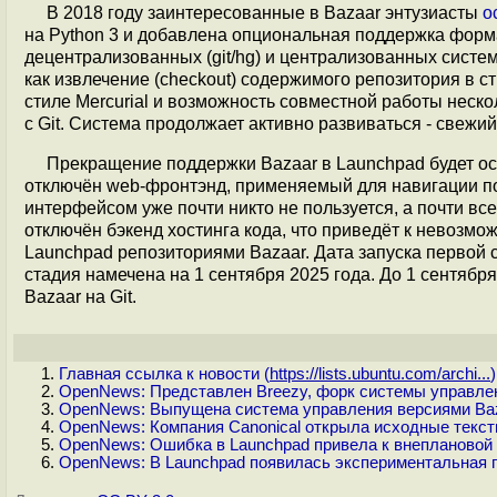
В 2018 году заинтересованные в Bazaar энтузиасты
о
на Python 3 и добавлена опциональная поддержка форма
децентрализованных (git/hg) и централизованных систем
как извлечение (checkout) содержимого репозитория в с
стиле Mercurial и возможность совместной работы неско
с Git. Система продолжает активно развиваться - свежи
Прекращение поддержки Bazaar в Launchpad будет ос
отключён web-фронтэнд, применяемый для навигации по 
интерфейсом уже почти никто не пользуется, а почти вс
отключён бэкенд хостинга кода, что приведёт к невозм
Launchpad репозиториями Bazaar. Дата запуска первой с
стадия намечена на 1 сентября 2025 года. До 1 сентяб
Bazaar на Git.
Главная ссылка к новости (
https://lists.ubuntu.com/archi...
)
OpenNews: Представлен Breezy, форк системы управле
OpenNews: Выпущена система управления версиями Baz
OpenNews: Компания Canonical открыла исходные текст
OpenNews: Ошибка в Launchpad привела к внеплановой 
OpenNews: В Launchpad появилась экспериментальная 