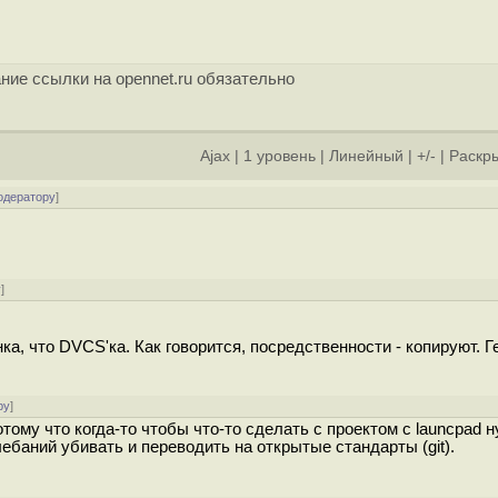
ние ссылки на opennet.ru обязательно
Ajax
|
1 уровень
|
Линейный
|
+/-
|
Раскры
одератору
]
у
]
ка, что DVCS'ка. Как говорится, посредственности - копируют. Ге
ру
]
тому что когда-то чтобы что-то сделать с проектом с launcpad 
ебаний убивать и переводить на открытые стандарты (git).