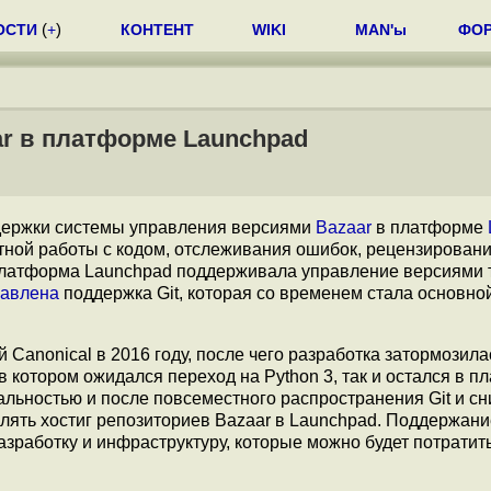
ОСТИ
(
+
)
КОНТЕНТ
WIKI
MAN'ы
ФО
ar в платформе Launchpad
ержки системы управления версиями
Bazaar
в платформе
тной работы с кодом, отслеживания ошибок, рецензирован
 платформа Launchpad поддерживала управление версиями 
авлена
поддержка Git, которая со временем стала основно
 Canonical в 2016 году, после чего разработка затормозила
 в котором ожидался переход на Python 3, так и остался в пл
нальностью и после повсеместного распространения Git и с
лять хостиг репозиториев Bazaar в Launchpad. Поддержани
азработку и инфраструктуру, которые можно будет потратит