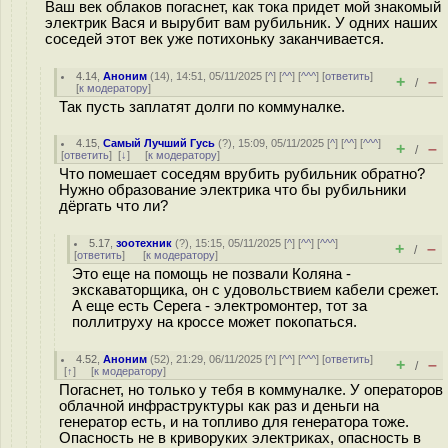
Ваш век облаков погаснет, как тока придет мой знакомый
электрик Вася и вырубит вам рубильник. У одних наших
соседей этот век уже потихоньку заканчивается.
4.14
,
Аноним
(
14
), 14:51, 05/11/2025 [
^
] [
^^
] [
^^^
] [
ответить
]
+
–
/
[
к модератору
]
Так пусть заплатят долги по коммуналке.
4.15
,
Самый Лучший Гусь
(
?
), 15:09, 05/11/2025 [
^
] [
^^
] [
^^^
]
+
–
/
[
ответить
]
[
↓
] [
к модератору
]
Что помешает соседям врубить рубильник обратно?
Нужно образование электрика что бы рубильники
дёргать что ли?
5.17
,
зоотехник
(
?
), 15:15, 05/11/2025 [
^
] [
^^
] [
^^^
]
+
–
/
[
ответить
]
[
к модератору
]
Это еще на помощь не позвали Коляна -
экскаваторщика, он с удовольствием кабели срежет.
А еще есть Серега - электромонтер, тот за
поллитруху на кроссе может покопаться.
4.52
,
Аноним
(
52
), 21:29, 06/11/2025 [
^
] [
^^
] [
^^^
] [
ответить
]
+
–
/
[
↑
] [
к модератору
]
Погаснет, но только у тебя в коммуналке. У операторов
облачной инфраструктуры как раз и деньги на
генератор есть, и на топливо для генератора тоже.
Опасность не в криворуких электриках, опасность в