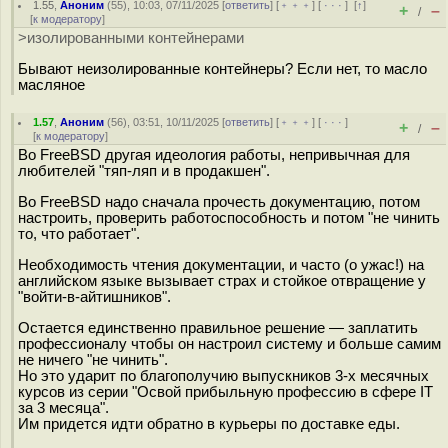
1.55
,
Аноним
(
55
), 10:03, 07/11/2025 [
ответить
] [
﹢﹢﹢
] [
· · ·
]
[
↑
]
+
–
/
[
к модератору
]
>изолированными контейнерами
Бывают неизолированные контейнеры? Если нет, то масло
масляное
1.57
,
Аноним
(
56
), 03:51, 10/11/2025 [
ответить
] [
﹢﹢﹢
] [
· · ·
]
+
–
/
[
к модератору
]
Во FreeBSD другая идеология работы, непривычная для
любителей "тяп-ляп и в продакшен".
Во FreeBSD надо сначала прочесть документацию, потом
настроить, проверить работоспособность и потом "не чинить
то, что работает".
Необходимость чтения документации, и часто (о ужас!) на
английском языке вызывает страх и стойкое отвращение у
"войти-в-айтишников".
Остается единственно правильное решение — заплатить
профессионалу чтобы он настроил систему и больше самим
не ничего "не чинить".
Но это ударит по благополучию выпускников 3-х месячных
курсов из серии "Освой прибыльную профессию в сфере IT
за 3 месяца".
Им придется идти обратно в курьеры по доставке еды.