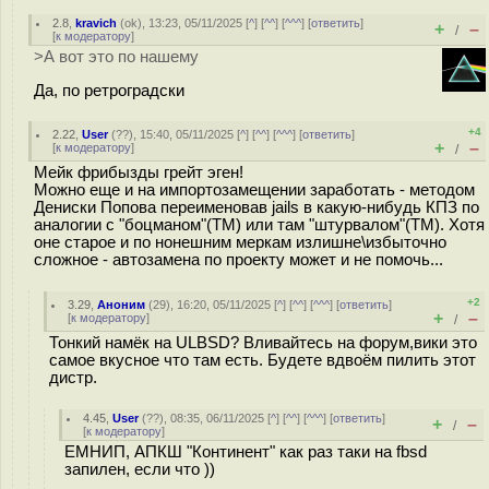
2.8
,
kravich
(
ok
), 13:23, 05/11/2025 [
^
] [
^^
] [
^^^
] [
ответить
]
+
–
/
[
к модератору
]
>А вот это по нашему
Да, по ретроградски
+4
2.22
,
User
(
??
), 15:40, 05/11/2025 [
^
] [
^^
] [
^^^
] [
ответить
]
+
–
[
к модератору
]
/
Мейк фрибызды грейт эген!
Можно еще и на импортозамещении заработать - методом
Дениски Попова переименовав jails в какую-нибудь КПЗ по
аналогии с "боцманом"(ТМ) или там "штурвалом"(ТМ). Хотя
оне старое и по нонешним меркам излишне\избыточно
сложное - автозамена по проекту может и не помочь...
+2
3.29
,
Аноним
(
29
), 16:20, 05/11/2025 [
^
] [
^^
] [
^^^
] [
ответить
]
+
–
[
к модератору
]
/
Тонкий намёк на ULBSD? Вливайтесь на форум,вики это
самое вкусное что там есть. Будете вдвоём пилить этот
дистр.
4.45
,
User
(
??
), 08:35, 06/11/2025 [
^
] [
^^
] [
^^^
] [
ответить
]
+
–
/
[
к модератору
]
ЕМНИП, АПКШ "Континент" как раз таки на fbsd
запилен, если что ))