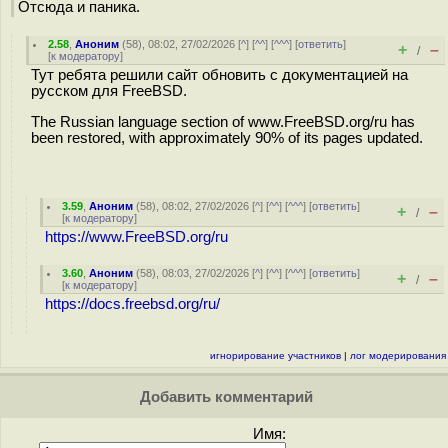
Отсюда и паника.
2.58
,
Аноним
(
58
), 08:02, 27/02/2026 [
^
] [
^^
] [
^^^
] [
ответить
]
+
–
/
[
к модератору
]
Тут ребята решили сайт обновить с документацией на
русском для FreeBSD.
The Russian language section of www.FreeBSD.org/ru has
been restored, with approximately 90% of its pages updated.
3.59
,
Аноним
(
58
), 08:02, 27/02/2026 [
^
] [
^^
] [
^^^
] [
ответить
]
+
–
/
[
к модератору
]
https://www.FreeBSD.org/ru
3.60
,
Аноним
(
58
), 08:03, 27/02/2026 [
^
] [
^^
] [
^^^
] [
ответить
]
+
–
/
[
к модератору
]
https://docs.freebsd.org/ru/
игнорирование участников
|
лог модерирования
Добавить комментарий
Имя: