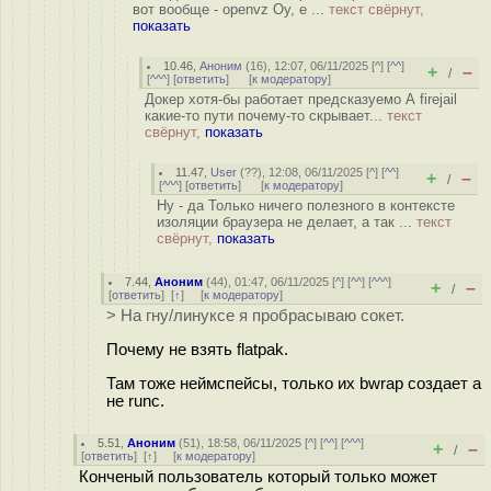
вот вообще - openvz Оу, е ...
текст свёрнут,
показать
10.46
,
Аноним
(
16
), 12:07, 06/11/2025 [
^
] [
^^
]
+
–
/
[
^^^
] [
ответить
]
[
к модератору
]
Докер хотя-бы работает предсказуемо А firejail
какие-то пути почему-то скрывает...
текст
свёрнут,
показать
11.47
,
User
(
??
), 12:08, 06/11/2025 [
^
] [
^^
]
+
–
/
[
^^^
] [
ответить
]
[
к модератору
]
Ну - да Только ничего полезного в контексте
изоляции браузера не делает, а так ...
текст
свёрнут,
показать
7.44
,
Аноним
(
44
), 01:47, 06/11/2025 [
^
] [
^^
] [
^^^
]
+
–
/
[
ответить
]
[
↑
] [
к модератору
]
> На гну/линуксе я пробрасываю сокет.
Почему не взять flatpak.
Там тоже неймспейсы, только их bwrap создает а
не runc.
5.51
,
Аноним
(
51
), 18:58, 06/11/2025 [
^
] [
^^
] [
^^^
]
+
–
/
[
ответить
]
[
↑
] [
к модератору
]
Конченый пользователь который только может