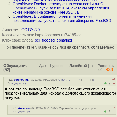
OpenNews: Docker переведён на containerd и runC
OpenNews: Выпуск Bastille 0.14, системы управления
контейнерами на основе FreeBSD Jail
OpenNews: В containerd приняты изменения,
позволяющие запускать Linux-контейнеры во FreeBSD
Лицензия:
CC BY 3.0
Короткая ссылка: https://opennet.ru/64185-oci
Ключевые слова:
oci
,
freebsd
,
container
При перепечатке указание ссылки на opennet.ru обязательно
Обсуждение
Ajax
|
1 уровень
|
Линейный
|
+/-
|
Раскрыть
(52)
всё
|
RSS
–1
1.1
,
зоотехник
(
?
), 11:51, 05/11/2025 [
ответить
] [
﹢﹢﹢
] [
· · ·
]
[
↓
]
+
–
[
к модератору
]
/
А вот это по нашему. FreeBSD все больше становиться
предпочтительным для исхода с дряхлеющего (pжaвеющeгo)
линукса.
–4
2.6
,
Аноним
(
6
), 12:34, 05/11/2025
Скрыто ботом-модератором
+
–
[
к модератору
]
/