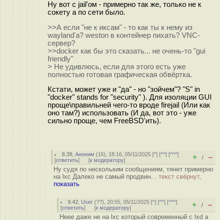
Ну вот с jail'ом - примерно так же, только не к
сокету а по сети было.
>>А если "не к иксам" - то как ты к нему из
wayland'а? weston в контейнер пихать? VNC-
сервер?
>>docker как бы это сказать... не очень-то "gui
friendly"
> Не удивлюсь, если для этого есть уже
полностью готовая графическая обвёртка.
Кстати, может уже и "да" - но "зойчем"? "S" in
"docker" stands for "security" ). Для изоляции GUI
проще\правильней чего-то вроде firejail (Или как
оно там?) использовать (И да, вот это - уже
сильно проще, чем FreeBSD'ить).
8.39
,
Аноним
(
16
), 18:16, 05/11/2025 [
^
] [
^^
] [
^^^
]
+
–
/
[
ответить
]
[
к модератору
]
Ну судя по нескольким сообщениям, тянет примерно
на lxc Далеко не самый продвин...
текст свёрнут,
показать
9.42
,
User
(
??
), 20:55, 05/11/2025 [
^
] [
^^
] [
^^^
]
+
–
/
[
ответить
]
[
к модератору
]
Неее даже не на lxc который современный с lxd а