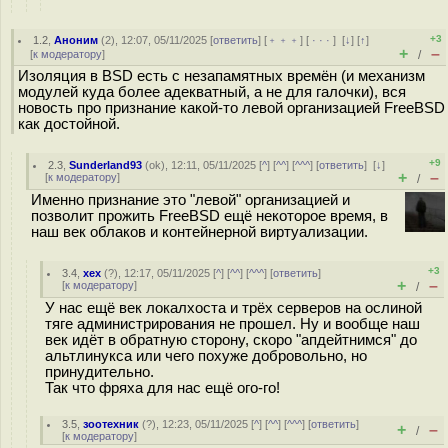
+3
1.2
,
Аноним
(
2
), 12:07, 05/11/2025 [
ответить
] [
﹢﹢﹢
] [
· · ·
]
[
↓
] [
↑
]
+
–
[
к модератору
]
/
Изоляция в BSD есть с незапамятных времён (и механизм
модулей куда более адекватный, а не для галочки), вся
новость про признание какой-то левой организацией FreeBSD
как достойной.
+9
2.3
,
Sunderland93
(
ok
), 12:11, 05/11/2025 [
^
] [
^^
] [
^^^
] [
ответить
]
[
↓
]
+
–
[
к модератору
]
/
Именно признание это "левой" организацией и
позволит прожить FreeBSD ещё некоторое время, в
наш век облаков и контейнерной виртуализации.
+3
3.4
,
хех
(
?
), 12:17, 05/11/2025 [
^
] [
^^
] [
^^^
] [
ответить
]
+
–
[
к модератору
]
/
У нас ещё век локалхоста и трёх серверов на ослиной
тяге администрирования не прошел. Ну и вообще наш
век идёт в обратную сторону, скоро "апдейтнимся" до
альтлинукса или чего похуже добровольно, но
принудительно.
Так что фряха для нас ещё ого-го!
3.5
,
зоотехник
(
?
), 12:23, 05/11/2025 [
^
] [
^^
] [
^^^
] [
ответить
]
+
–
/
[
к модератору
]