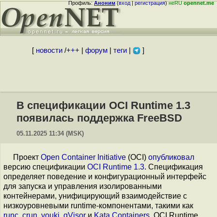
Профиль:
Аноним
(
вход
|
регистрация
)
неRU
opennet.me
[
новости
/
+++
|
форум
|
теги
|
]
В спецификации OCI Runtime 1.3
появилась поддержка FreeBSD
05.11.2025 11:34 (MSK)
Проект
Open Container Initiative
(OCI)
опубликовал
версию спецификации
OCI Runtime 1.3
. Спецификация
определяет поведение и конфигурационный интерфейс
для запуска и управления изолированными
контейнерами, унифицирующий взаимодействие с
низкоуровневыми runtime-компонентами, такими как
runc
,
crun
,
youki
,
gVisor
и
Kata Containers
. OCI Runtime