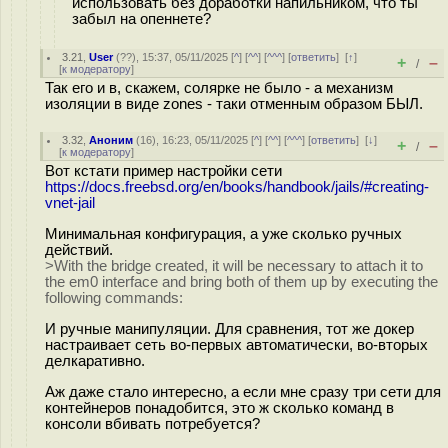
использовать без доработки напильником, что ты
забыл на опеннете?
3.21
,
User
(
??
), 15:37, 05/11/2025 [
^
] [
^^
] [
^^^
] [
ответить
]
[
↑
]
+
–
/
[
к модератору
]
Так его и в, скажем, солярке не было - а механизм
изоляции в виде zones - таки отменным образом БЫЛ.
3.32
,
Аноним
(
16
), 16:23, 05/11/2025 [
^
] [
^^
] [
^^^
] [
ответить
]
[
↓
]
+
–
/
[
к модератору
]
Вот кстати пример настройки сети
https://docs.freebsd.org/en/books/handbook/jails/#creating-
vnet-jail
Минимальная конфигурация, а уже сколько ручных
действий.
>With the bridge created, it will be necessary to attach it to
the em0 interface and bring both of them up by executing the
following commands:
И ручные манипуляции. Для сравнения, тот же докер
настраивает сеть во-первых автоматически, во-вторых
делкаративно.
Аж даже стало интересно, а если мне сразу три сети для
контейнеров понадобится, это ж сколько команд в
консоли вбивать потребуется?