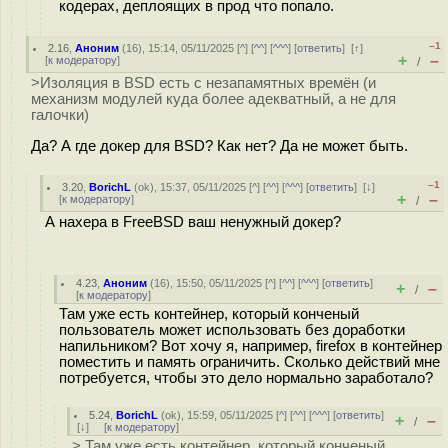
кодерах, деплоящих в прод что попало.
–1
2.16
,
Аноним
(
16
), 15:14, 05/11/2025 [
^
] [
^^
] [
^^^
] [
ответить
]
[
↑
]
+
–
[
к модератору
]
/
>Изоляция в BSD есть с незапамятных времён (и
механизм модулей куда более адекватный, а не для
галочки)
Да? А где докер для BSD? Как нет? Да не может быть.
–1
3.20
,
BorichL
(
ok
), 15:37, 05/11/2025 [
^
] [
^^
] [
^^^
] [
ответить
]
[
↓
]
+
–
[
к модератору
]
/
А нахера в FreeBSD ваш ненужный докер?
4.23
,
Аноним
(
16
), 15:50, 05/11/2025 [
^
] [
^^
] [
^^^
] [
ответить
]
+
–
/
[
к модератору
]
Там уже есть контейнер, который конченый
пользователь может использовать без доработки
напильником? Вот хочу я, например, firefox в контейнер
поместить и память ограничить. Сколько действий мне
потребуется, чтобы это дело нормально заработало?
5.24
,
BorichL
(
ok
), 15:59, 05/11/2025 [
^
] [
^^
] [
^^^
] [
ответить
]
+
–
/
[
↓
] [
к модератору
]
> Там уже есть контейнер, который конченый