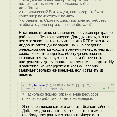
пользователь может использовать без
доработки
> напильником? Вот хочу я, например, firefox в
контейнер поместить и память
> ограничить. Сколько действий мне потребуется,
чтобы это дело нормально заработало?
Насколько помню, ограничение ресурсов прекрасно
работает и без контейнеров. Догадываюсь, что не
все это знают, так-как считают, что RTFM это для
дидов из эпохи динозавров. Ну и на создание
очередной клетки уходит времени меньше, чем для
создания контейнера lxc, ибо туда система не
скачивается, за ненужностью, тем более есть
инструменты для управления клетками в портах. Ну
и запихивание Фаерфокса в клетку наверно
занимает столько же времени, если ставить из
пакета.
+1
6.26
,
Аноним
(
16
), 16:10, 05/11/2025 [
^
] [
^^
] [
^^^
]
+
–
[
ответить
]
[
↓
] [
к модератору
]
/
>Насколько помню, ограничение ресурсов
прекрасно работает и без контейнеров.
Я не спрашиваю как это сделать без контейнеров.
Добавим для полноты картины, что хотим по
особому настроить в этом контейнере сеть.