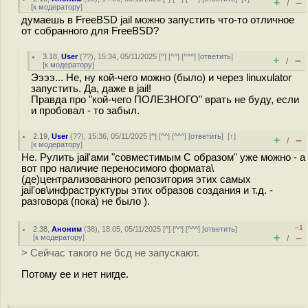
+
–
/
[
к модератору
]
думаешь в FreeBSD jail можно запустить что-то отличное
от собранного для FreeBSD?
3.18
,
User
(
??
), 15:34, 05/11/2025 [
^
] [
^^
] [
^^^
] [
ответить
]
+
–
/
[
к модератору
]
Ээээ... Не, ну кой-чего можно (было) и через linuxulator
запустить. Да, даже в jail!
Правда про "кой-чего ПОЛЕЗНОГО" врать не буду, если
и пробовал - то забыл.
2.19
,
User
(
??
), 15:36, 05/11/2025 [
^
] [
^^
] [
^^^
] [
ответить
]
[
↑
]
+
–
/
[
к модератору
]
Не. Рулить jail'ами "совместимым С образом" уже можно - а
вот про наличие переносимого формата\
(де)централизованного репозитория этих самых
jail'ов\инфраструктуры этих образов создания и т.д. -
разговора (пока) не было ).
–1
2.38
,
Аноним
(
38
), 18:05, 05/11/2025 [
^
] [
^^
] [
^^^
] [
ответить
]
+
–
[
к модератору
]
/
> Сейчас такого не бсд не запускают.
Потому ее и нет нигде.