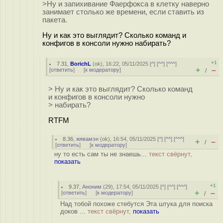
>Ну и запихивание Фаерфокса в клетку наверно
занимает столько же времени, если ставить из
пакета.
Ну и как это выглядит? Сколько команд и
конфигов в консоли нужно набирать?
+1
7.31
,
BorichL
(
ok
), 16:22, 05/11/2025 [
^
] [
^^
] [
^^^
]
+
–
[
ответить
]
[
к модератору
]
/
> Ну и как это выглядит? Сколько команд
и конфигов в консоли нужно
> набирать?
RTFM
8.36
,
жявамэн
(
ok
), 16:54, 05/11/2025 [
^
] [
^^
] [
^^^
]
+
–
/
[
ответить
]
[
к модератору
]
ну то есть сам ты не знаешь...
текст свёрнут,
показать
+1
9.37
,
Аноним
(
29
), 17:54, 05/11/2025 [
^
] [
^^
] [
^^^
]
+
–
[
ответить
]
[
к модератору
]
/
Над тобой похоже стебутся Эта штука для поиска
доков ...
текст свёрнут,
показать