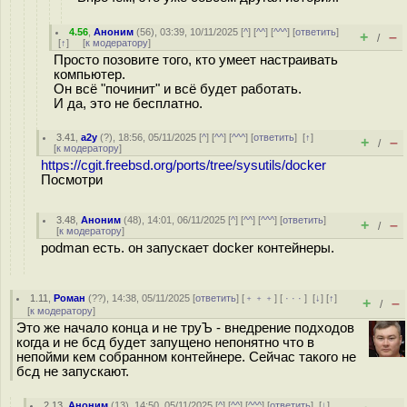
4.56
,
Аноним
(
56
), 03:39, 10/11/2025 [
^
] [
^^
] [
^^^
] [
ответить
]
+
–
/
[
↑
] [
к модератору
]
Просто позовите того, кто умеет настраивать
компьютер.
Он всё "починит" и всё будет работать.
И да, это не бесплатно.
3.41
,
a2y
(
?
), 18:56, 05/11/2025 [
^
] [
^^
] [
^^^
] [
ответить
]
[
↑
]
+
–
/
[
к модератору
]
https://cgit.freebsd.org/ports/tree/sysutils/docker
Посмотри
3.48
,
Аноним
(
48
), 14:01, 06/11/2025 [
^
] [
^^
] [
^^^
] [
ответить
]
+
–
/
[
к модератору
]
podman есть. он запускает docker контейнеры.
1.11
,
Роман
(
??
), 14:38, 05/11/2025 [
ответить
] [
﹢﹢﹢
] [
· · ·
]
[
↓
] [
↑
]
+
–
/
[
к модератору
]
Это же начало конца и не труЪ - внедрение подходов
когда и не бсд будет запущено непонятно что в
непойми кем собранном контейнере. Сейчас такого не
бсд не запускают.
2.13
,
Аноним
(
13
), 14:50, 05/11/2025 [
^
] [
^^
] [
^^^
] [
ответить
]
[
↓
]