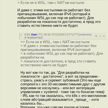
> Если не в WSL, там с NAT'ом костыли
И даже с этими костылями он работает без
пританцовывания, включая IPv6 (который в
«обычном» WSL до сих пор не работает). Для
разработки на локалхосте достаточно, в прод это
ставить естественно никто не будет.
6.54
,
User
(
??
), 09:18, 07/11/2025 [
^
] [
^^
] [
^^^
] [
ответить
]
+
–
/
[
к модератору
]
>> Если не в WSL, там с NAT'ом костыли
> И даже с этими костылями он работает без
пританцовывания, включая IPv6 (который
> в «обычном» WSL до сих пор не работает). Для
разработки на
> локалхосте достаточно, в прод это ставить
естественно никто не будет.
Ну вот как-то так, да. "Для разработки на
локалхосте - достаточно", а вот за пределами -
страхъ, ужасъ и скрежет зубовный (Это мы еще
compose'а с его 33 несовместимыми друг с другом
версиями не коснулись - или вот интеграции
управления с systemd - тоже так-то бохатая тема)
- IRL как-то так оказалось, что k8s с его миллионом
слоев абстракций оказывается _проще_ - хотя
казалось бы...
Впрочем, это уже совсем другая история.