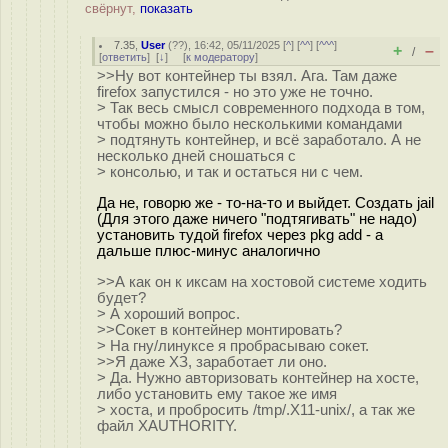
свёрнут,
показать
7.35
,
User
(
??
), 16:42, 05/11/2025 [
^
] [
^^
] [
^^^
]
+
–
/
[
ответить
]
[
↓
] [
к модератору
]
>>Ну вот контейнер ты взял. Ага. Там даже
firefox запустился - но это уже не точно.
> Так весь смысл современного подхода в том,
чтобы можно было несколькими командами
> подтянуть контейнер, и всё заработало. А не
несколько дней сношаться с
> консолью, и так и остаться ни с чем.
Да не, говорю же - то-на-то и выйдет. Создать jail
(Для этого даже ничего "подтягивать" не надо)
установить тудой firefox через pkg add - а
дальше плюс-минус аналогично
>>А как он к иксам на хостовой системе ходить
будет?
> А хороший вопрос.
>>Сокет в контейнер монтировать?
> На гну/линуксе я пробрасываю сокет.
>>Я даже ХЗ, заработает ли оно.
> Да. Нужно авторизовать контейнер на хосте,
либо установить ему такое же имя
> хоста, и пробросить /tmp/.X11-unix/, а так же
файл XAUTHORITY.