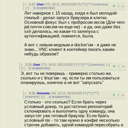
6.27
,
User
(
??
), 16:11, 05/11/2025 [
^
] [
^^
] [
^^^
] [
ответить
]
+
–
/
[
↑
] [
к модератору
]
Лет наверное с 15 назад, когда я был молодой-
глюпый - делал запуск браузера в клетке.
Основной фокус был с пробросом иксов (Для чего
jail почти-совсем-но-еще-не) - и да, оно даже без
ssh делалось, но какая-то залепуха с
аутентификацией, помнится, была.
А вот с новым-модным и docker'ом - я даже не
знаю... VNC клиент в контейнер пихать каким-
нибудь образом?
5.25
,
User
(
??
), 16:03, 05/11/2025 [
^
] [
^^
] [
^^^
] [
ответить
]
[
↓
]
+
–
/
[
↑
] [
к модератору
]
Э, вот ты не поверишь - примерно столько же,
сколько и с linux'ом - ну, если ты им пользоваться
планируешь, конечно а не вот "запускать"
6.28
,
Аноним
(
16
), 16:12, 05/11/2025 [
^
] [
^^
] [
^^^
]
+
–
/
[
ответить
]
[
↓
] [
к модератору
]
Столько - это сколько? Если брать через
условный докер, то достаточно репозиторий
склонировать и выполнить одну команду, она
запустит уже готовый браузер. Если брать
условный nix - то там нужно в конфиг несколько
строчек добавить, одной командой пересобрать и