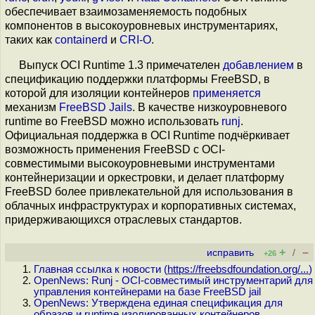
обеспечивает взаимозаменяемость подобных
компонентов в высокоуровневых инструментариях,
таких как
containerd
и
CRI-O
.
Выпуск OCI Runtime 1.3 примечателен
добавлением
в
спецификацию поддержки платформы FreeBSD, в
которой для изоляции контейнеров
применяется
механизм
FreeBSD Jails
. В качестве низкоуровневого
runtime во FreeBSD можно использовать
runj
.
Официальная поддержка в OCI Runtime подчёркивает
возможность применения FreeBSD с OCI-
совместимыми высокоуровневыми инструментами
контейнеризации и оркестровки, и делает платформу
FreeBSD более привлекательной для использования в
облачных инфраструктурах и корпоративных системах,
придерживающихся отраслевых стандартов.
+
–
исправить
/
+26
Главная ссылка к новости (
https://freebsdfoundation.org/...
)
OpenNews: Runj - OCI-совместимый инструментарий для
управления контейнерами на базе FreeBSD jail
OpenNews: Утверждена единая спецификация для
образов и runtime изолированных контейнеров