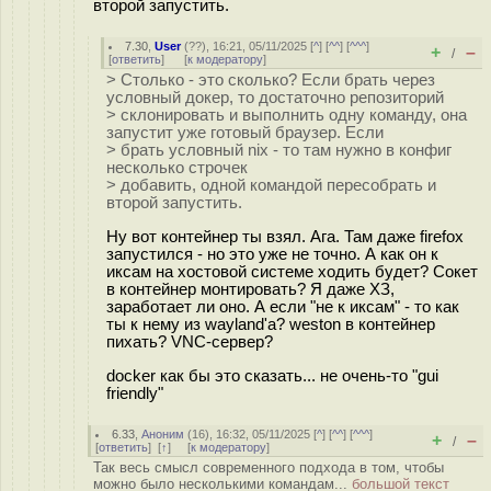
второй запустить.
7.30
,
User
(
??
), 16:21, 05/11/2025 [
^
] [
^^
] [
^^^
]
+
–
/
[
ответить
]
[
к модератору
]
> Столько - это сколько? Если брать через
условный докер, то достаточно репозиторий
> склонировать и выполнить одну команду, она
запустит уже готовый браузер. Если
> брать условный nix - то там нужно в конфиг
несколько строчек
> добавить, одной командой пересобрать и
второй запустить.
Ну вот контейнер ты взял. Ага. Там даже firefox
запустился - но это уже не точно. А как он к
иксам на хостовой системе ходить будет? Сокет
в контейнер монтировать? Я даже ХЗ,
заработает ли оно. А если "не к иксам" - то как
ты к нему из wayland'а? weston в контейнер
пихать? VNC-сервер?
docker как бы это сказать... не очень-то "gui
friendly"
6.33
,
Аноним
(
16
), 16:32, 05/11/2025 [
^
] [
^^
] [
^^^
]
+
–
/
[
ответить
]
[
↑
] [
к модератору
]
Так весь смысл современного подхода в том, чтобы
можно было несколькими командам...
большой текст