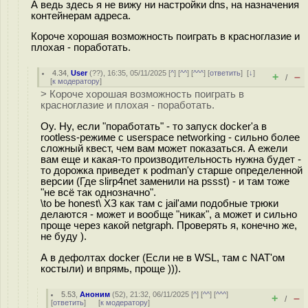
А ведь здесь я не вижу ни настройки dns, на назначения
контейнерам адреса.
Короче хорошая возможность поиграть в красноглазие и
плохая - поработать.
4.34
,
User
(
??
), 16:35, 05/11/2025 [
^
] [
^^
] [
^^^
] [
ответить
]
[
↓
]
+
–
/
[
к модератору
]
> Короче хорошая возможность поиграть в
красноглазие и плохая - поработать.
Оу. Ну, если "поработать" - то запуск docker'а в
rootless-режиме с userspace networking - сильно более
сложный квест, чем вам может показаться. А ежели
вам еще и какая-то производительность нужна будет -
то дорожка приведет к podman'у старше определенной
версии (Где slirp4net заменили на pssst) - и там тоже
"не всё так однозначно".
\to be honest\ ХЗ как там с jail'ами подобные трюки
делаются - может и вообще "никак", а может и сильно
проще через какой netgraph. Проверять я, конечно же,
не буду ).
А в дефолтах docker (Если не в WSL, там с NAT'ом
костыли) и впрямь, проще ))).
5.53
,
Аноним
(
52
), 21:32, 06/11/2025 [
^
] [
^^
] [
^^^
]
+
–
/
[
ответить
]
[
к модератору
]