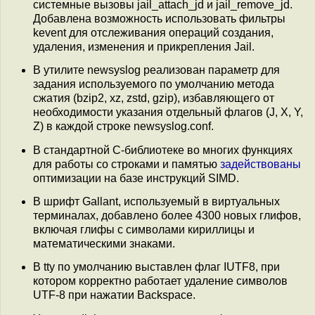
системные вызовы jail_attach_jd и jail_remove_jd.
Добавлена возможность использовать фильтры
kevent для отслеживания операций создания,
удаления, изменения и прикрепления Jail.
В утилите newsyslog реализован параметр для
задания используемого по умолчанию метода
сжатия (bzip2, xz, zstd, gzip), избавляющего от
необходимости указания отдельный флагов (J, X, Y,
Z) в каждой строке newsyslog.conf.
В стандартной C-библиотеке во многих функциях
для работы со строками и памятью
задействованы
оптимизации на базе инструкций SIMD.
В шрифт Gallant, используемый в виртуальных
терминалах, добавлено более 4300 новых глифов,
включая глифы с символами кириллицы и
математическими знаками.
В tty по умолчанию выставлен флаг IUTF8, при
котором корректно работает удаление символов
UTF-8 при нажатии Backspace.