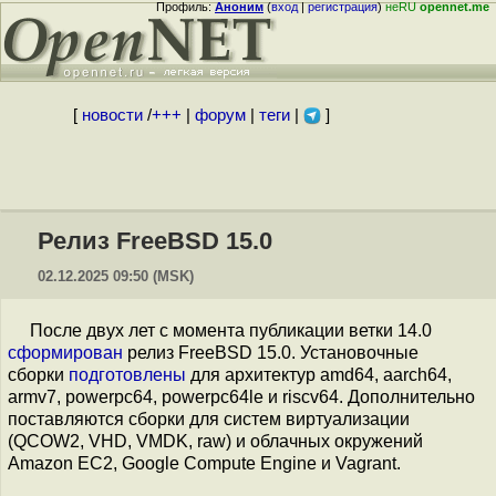
Профиль:
Аноним
(
вход
|
регистрация
)
неRU
opennet.me
[
новости
/
+++
|
форум
|
теги
|
]
Релиз FreeBSD 15.0
02.12.2025 09:50 (MSK)
После двух лет с момента публикации ветки 14.0
сформирован
релиз FreeBSD 15.0. Установочные
сборки
подготовлены
для архитектур amd64, aarch64,
armv7, powerpc64, powerpc64le и riscv64. Дополнительно
поставляются сборки для систем виртуализации
(QCOW2, VHD, VMDK, raw) и облачных окружений
Amazon EC2, Google Compute Engine и Vagrant.