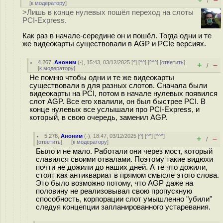
/
[
к модератору
]
>Лишь в конце нулевых пошёл переход на слоты
PCI-Express.
Как раз в начале-середине он и пошёл. Тогда одни и те
же видеокарты существовали в AGP и PCIe версиях.
4.267
,
Аноним
(
-
), 15:43, 03/12/2025 [
^
] [
^^
] [
^^^
] [
ответить
]
+
–
/
[
к модератору
]
Не помню чтобы одни и те же видеокарты
существовали в для разных слотов. Сначала были
видеокарты на PCI, потом в начале нулевых появился
слот AGP. Все его хвалили, он был быстрее PCI. В
конце нулевых все услышали про PCI-Express, и
который, в свою очередь, заменил AGP.
5.278
,
Аноним
(
-
), 18:47, 03/12/2025 [
^
] [
^^
] [
^^^
]
+
–
/
[
ответить
]
[
к модератору
]
Было и не мало. Работали они через мост, который
славился своими отвалами. Поэтому такие видюхи
почти не дожили до наших дней. А те что дожили,
стоят как антиквариат в прямом смысле этого слова.
Это было возможно потому, что AGP даже на
половину не реализовывал свою пропускную
способность, корпорации слот умышленно "убили"
следуя концепции запланированного устаревания.