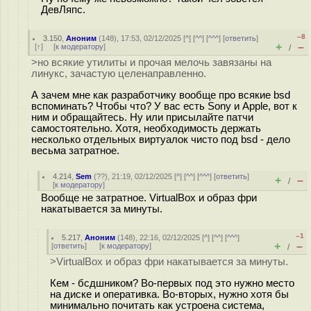
ДевЛяпс.
–8
3.150
,
Аноним
(
148
), 17:53, 02/12/2025 [
^
] [
^^
] [
^^^
] [
ответить
]
+
–
[
↑
] [
к модератору
]
/
>но всякие утилиты и прочая мелочь завязаны на
линукс, зачастую целенаправленно.
А зачем мне как разработчику вообще про всякие bsd
вспоминать? Чтобы что? У вас есть Sony и Apple, вот к
ним и обращайтесь. Ну или присылайте патчи
самостоятельно. Хотя, необходимость держать
несколько отдельных виртуалок чисто под bsd - дело
весьма затратное.
4.214
,
Sem
(
??
), 21:19, 02/12/2025 [
^
] [
^^
] [
^^^
] [
ответить
]
+
–
/
[
к модератору
]
Вообще не затратное. VirtualBox и образ фри
накатывается за минуты.
–1
5.217
,
Аноним
(
148
), 22:16, 02/12/2025 [
^
] [
^^
] [
^^^
]
+
–
[
ответить
]
[
к модератору
]
/
>VirtualBox и образ фри накатывается за минуты.
Кем - бсдшником? Во-первых под это нужно место
на диске и оперативка. Во-вторых, нужно хотя бы
минимально почитать как устроена система,