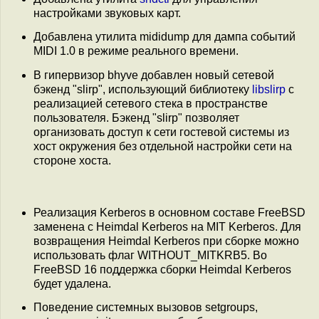
настройками звуковых карт.
Добавлена утилита mididump для дампа событий
MIDI 1.0 в режиме реального времени.
В гипервизор bhyve добавлен новый сетевой
бэкенд "slirp", использующий библиотеку
libslirp
с
реализацией сетевого стека в пространстве
пользователя. Бэкенд "slirp" позволяет
организовать доступ к сети гостевой системы из
хост окружения без отдельной настройки сети на
стороне хоста.
Реализация Kerberos в основном составе FreeBSD
заменена c Heimdal Kerberos на MIT Kerberos. Для
возвращения Heimdal Kerberos при сборке можно
использовать флаг WITHOUT_MITKRB5. Во
FreeBSD 16 поддержка сборки Heimdal Kerberos
будет удалена.
Поведение системных вызовов setgroups,