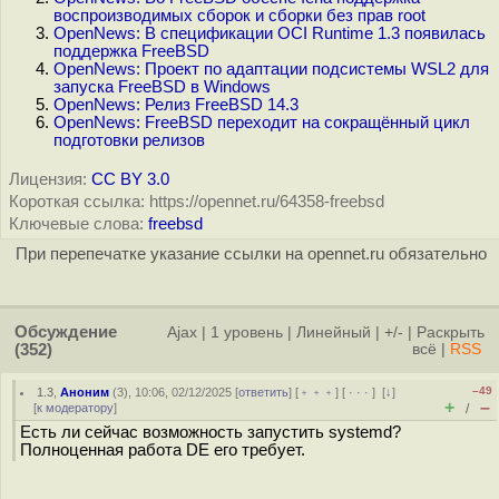
воспроизводимых сборок и сборки без прав root
OpenNews: В спецификации OCI Runtime 1.3 появилась
поддержка FreeBSD
OpenNews: Проект по адаптации подсистемы WSL2 для
запуска FreeBSD в Windows
OpenNews: Релиз FreeBSD 14.3
OpenNews: FreeBSD переходит на сокращённый цикл
подготовки релизов
Лицензия:
CC BY 3.0
Короткая ссылка: https://opennet.ru/64358-freebsd
Ключевые слова:
freebsd
При перепечатке указание ссылки на opennet.ru обязательно
Обсуждение
Ajax
|
1 уровень
|
Линейный
|
+/-
|
Раскрыть
(352)
всё
|
RSS
–49
1.3
,
Аноним
(
3
), 10:06, 02/12/2025 [
ответить
] [
﹢﹢﹢
] [
· · ·
]
[
↓
]
+
–
[
к модератору
]
/
Есть ли сейчас возможность запустить systemd?
Полноценная работа DE его требует.