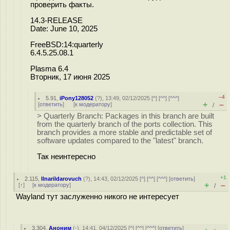
проверить факты.
14.3-RELEASE
Date: June 10, 2025
FreeBSD:14:quarterly
6.4.5.25.08.1
Plasma 6.4
Вторник, 17 июня 2025
–4
5.91
,
iPony128052
(
?
), 13:49, 02/12/2025 [
^
] [
^^
] [
^^^
]
+
–
[
ответить
]
[
к модератору
]
/
> Quarterly Branch: Packages in this branch are built
from the quarterly branch of the ports collection. This
branch provides a more stable and predictable set of
software updates compared to the "latest" branch.
Так неинтересно
+1
2.115
,
Ilnarildarovuch
(
?
), 14:43, 02/12/2025 [
^
] [
^^
] [
^^^
] [
ответить
]
+
–
[
↑
] [
к модератору
]
/
Wayland тут заслуженно никого не интересует
3.304
,
Аноним
(
-
), 14:41, 04/12/2025 [
^
] [
^^
] [
^^^
] [
ответить
]