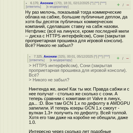
6.170
,
Аноним
(
170
), 18:31, 02/12/2025 [
^
] [
^^
] [
^^^
]
+
–
/
[
ответить
]
[
к модератору
]
Ну раз мелочь, показывай тогда коммерческие
облака на сабже, большие публичные деплои, да
хотя бы десяток публичных коммерческих
компаний, сделавших ставку на сабж назови.
Нетфликс (всё на линуксе, кроме последней мили
-- диска с HTTPS интерфейсом), Сони (закрытая
проприетарная прошивка для игровой консоли).
Всё? Никого не забыл?
7.325
,
Аноним
(
325
), 00:01, 05/12/2025 [
^
] [
^^
] [
^^^
]
+
–
/
[
ответить
]
[
к модератору
]
> HTTPS интерфейсом), Сони (закрытая
проприетарная прошивка для игровой консоли).
Всё?
> Никого не забыл?
Нинтенда же, анон! Как ты мог. Правда сабжи и с
нее получат - столько же сколько с сони. А
теперь сравним с комитами от Valve в линух,
да... :D. Вон там GCN 1.x по дефолту в AMDGPU
запилили. И теперь юзеры GCN 1.x смогут -
вулкан 1.3+ получить по дефолту. Всей толпой.
Хотя его там даже на коробке не обещали, даже
1.0.
Интересно через сколько лет подобные