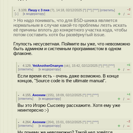
–2
3.109
,
Пишу с 3 пня
(
?
), 14:18, 02/12/2025 [
^
] [
^^
] [
^^^
] [
ответить
]
+
–
[
↓
] [
к модератору
]
/
> Но надо понимать, что для BSD-шника является
нормальным в случае какой-то проблемы лезть искать
её причины вплоть до конкретного участка кода, чтобы
потом составить хотя бы развёрнутый issue.
Глупость несусветная. Поймите вы уже, что невозможно
быть админом и системным программистом в одном
флаконе.
+6
4.129
,
YetAnotherOnanym
(
ok
), 15:42, 02/12/2025 [
^
] [
^^
] [
^^^
]
+
–
[
ответить
]
[
к модератору
]
/
Если время есть - очень даже возможно. В конце
концов, "Source code is the ultimate manual".
+4
4.155
,
Аноним
(
155
), 18:09, 02/12/2025 [
^
] [
^^
] [
^^^
]
+
–
[
ответить
]
[
к модератору
]
/
Вы это Игорю Сысоеву расскажите. Хотя ему уже
неинтересно :-)
–2
4.264
,
Аноним
(
264
), 15:01, 03/12/2025 [
^
] [
^^
] [
^^^
]
+
–
[
ответить
]
[
к модератору
]
/
Ну почему же невозможно? Такой чел зовётся