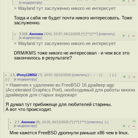
+
–
/
[
к модератору
]
> Wayland тут заслуженно никого не интересует
Тогда и сабж не будет почти никого интересовать. Тоже
заслуженно.
3.319
,
Аноним
(
324
), 23:37, 04/12/2025 [
^
] [
^^
] [
^^^
] [
ответить
]
+
–
/
[
к модератору
]
> Wayland тут заслуженно никого не интересует
DRM/KMS тоже никого не интересовал - и чем все это
закончилось в результате?
1.5
,
iPony128052
(
?
), 10:07, 02/12/2025 [
ответить
] [
﹢﹢﹢
] [
· · ·
]
[
↓
]
+
–
/
[
↑
] [
к модератору
]
> Намечен к удалению во FreeBSD 16 драйвер agp
(Accelerated Graphics Port), необходимый для работы многих
драйверов для старых видеокарт
Я думал тут прибижеще для любителей старины.
А вот что происходит.
+1
2.7
,
Аноним
(
8
), 10:25, 02/12/2025 [
^
] [
^^
] [
^^^
] [
ответить
]
[
↓
]
+
–
[
к модератору
]
/
Мне кажется FreeBSD дропнули раньше х86 чем в linux.