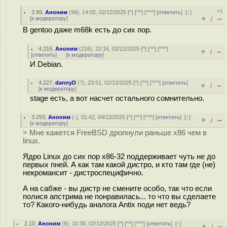
+1
3.99
,
Аноним
(
99
), 14:02, 02/12/2025 [
^
] [
^^
] [
^^^
] [
ответить
]
[
↓
]
+
–
[
к модератору
]
/
В gentoo даже m68k есть до сих пор.
4.216
,
Аноним
(
216
), 22:16, 02/12/2025 [
^
] [
^^
] [
^^^
]
+
–
/
[
ответить
]
[
к модератору
]
И Debian.
4.227
,
dannyD
(
?
), 23:51, 02/12/2025 [
^
] [
^^
] [
^^^
] [
ответить
]
+
–
/
[
к модератору
]
stage есть, а вот насчет остального сомнительно.
3.293
,
Аноним
(
-
), 01:42, 04/12/2025 [
^
] [
^^
] [
^^^
] [
ответить
]
[
↑
]
+
–
/
[
к модератору
]
> Мне кажется FreeBSD дропнули раньше х86 чем в
linux.
Ядро Linux до сих пор x86-32 поддерживает чуть не до
первых пней. А как там какой дистро, и кто там где (не)
некромансит - дистроспецифично.
А на сабже - вы дистр не смените особо, так что если
полися апстрима не понравилась... то что вы сделаете
то? Какого-нибудь аналога Antix поди нет ведь?
2.10
,
Аноним
(
8
), 10:30, 02/12/2025 [
^
] [
^^
] [
^^^
] [
ответить
]
[
↑
]
+
–