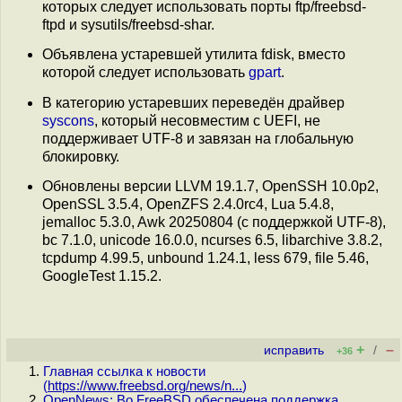
которых следует использовать порты ftp/freebsd-
ftpd и sysutils/freebsd-shar.
Объявлена устаревшей утилита fdisk, вместо
которой следует использовать
gpart
.
В категорию устаревших переведён драйвер
syscons
, который несовместим с UEFI, не
поддерживает UTF-8 и завязан на глобальную
блокировку.
Обновлены версии LLVM 19.1.7, OpenSSH 10.0p2,
OpenSSL 3.5.4, OpenZFS 2.4.0rc4, Lua 5.4.8,
jemalloc 5.3.0, Awk 20250804 (с поддержкой UTF-8),
bc 7.1.0, unicode 16.0.0, ncurses 6.5, libarchive 3.8.2,
tcpdump 4.99.5, unbound 1.24.1, less 679, file 5.46,
GoogleTest 1.15.2.
+
–
исправить
/
+36
Главная ссылка к новости
(
https://www.freebsd.org/news/n...
)
OpenNews: Во FreeBSD обеспечена поддержка