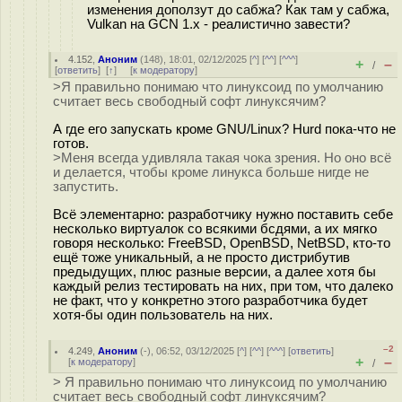
изменения доползут до сабжа? Как там у сабжа,
Vulkan на GCN 1.x - реалистично завести?
4.152
,
Аноним
(
148
), 18:01, 02/12/2025 [
^
] [
^^
] [
^^^
]
+
–
/
[
ответить
]
[
↑
] [
к модератору
]
>Я правильно понимаю что линуксоид по умолчанию
считает весь свободный софт линуксячим?
А где его запускать кроме GNU/Linux? Hurd пока-что не
готов.
>Меня всегда удивляла такая чока зрения. Но оно всё
и делается, чтобы кроме линукса больше нигде не
запустить.
Всё элементарно: разработчику нужно поставить себе
несколько виртуалок со всякими бсдями, а их мягко
говоря несколько: FreeBSD, OpenBSD, NetBSD, кто-то
ещё тоже уникальный, а не просто дистрибутив
предыдущих, плюс разные версии, а далее хотя бы
каждый релиз тестировать на них, при том, что далеко
не факт, что у конкретно этого разработчика будет
хотя-бы один пользователь на них.
–2
4.249
,
Аноним
(
-
), 06:52, 03/12/2025 [
^
] [
^^
] [
^^^
] [
ответить
]
+
–
[
к модератору
]
/
> Я правильно понимаю что линуксоид по умолчанию
считает весь свободный софт линуксячим?