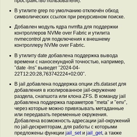
пространство пользователя).
В утилите grep по умолчанию отключён обход
символических ссылок при рекурсивном поиске.
Добавлен модуль ядра nvmftа для поддержки
контроллеров NVMe over Fabric и утилита
nvmecontrol для подключения к внешнему
контроллеру NVMe over Fabric.
В утилиту date добавлена поддержка вывода
времени с наносекундной точностью, например,
"date -Ins" выведет "2024-04-
22T12:20:28,763742224+02:00".
В jail добавлена поддержка опции zfs.dataset для
добавления в изолированное jail-окружение
раздела, снапшота или клона ZFS. В команду jail
добавлена поддержка параметров "meta" и "env",
через которые можно привязывать метаданные
или передавать переменные окружения.
Добавлена возможность адресации jail-окружений
по jail-дескрипторам, для работы с которыми
предложены функции
jail_set
и
jail_get
, а также