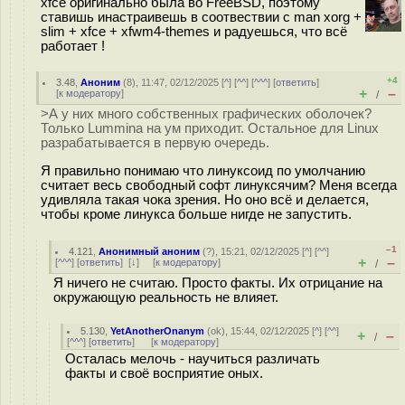
xfce оригинально была во FreeBSD, поэтому
ставишь инастраивешь в соотвествии с man xorg +
slim + xfce + xfwm4-themes и радуешься, что всё
работает !
+4
3.48
,
Аноним
(
8
), 11:47, 02/12/2025 [
^
] [
^^
] [
^^^
] [
ответить
]
+
–
[
к модератору
]
/
>А у них много собственных графических оболочек?
Только Lummina на ум приходит. Остальное для Linux
разрабатывается в первую очередь.
Я правильно понимаю что линуксоид по умолчанию
считает весь свободный софт линуксячим? Меня всегда
удивляла такая чока зрения. Но оно всё и делается,
чтобы кроме линукса больше нигде не запустить.
–1
4.121
,
Анонимный аноним
(
?
), 15:21, 02/12/2025 [
^
] [
^^
]
+
–
[
^^^
] [
ответить
]
[
↓
] [
к модератору
]
/
Я ничего не считаю. Просто факты. Их отрицание на
окружающую реальность не влияет.
5.130
,
YetAnotherOnanym
(
ok
), 15:44, 02/12/2025 [
^
] [
^^
]
+
–
/
[
^^^
] [
ответить
]
[
к модератору
]
Осталась мелочь - научиться различать
факты и своё восприятие оных.