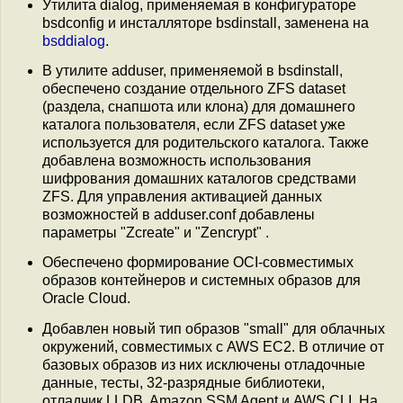
Утилита dialog, применяемая в конфигураторе
bsdconfig и инсталляторе bsdinstall, заменена на
bsddialog
.
В утилите adduser, применяемой в bsdinstall,
обеспечено создание отдельного ZFS dataset
(раздела, снапшота или клона) для домашнего
каталога пользователя, если ZFS dataset уже
используется для родительского каталога. Также
добавлена возможность использования
шифрования домашних каталогов средствами
ZFS. Для управления активацией данных
возможностей в adduser.conf добавлены
параметры "Zcreate" и "Zencrypt" .
Обеспечено формирование OCI-совместимых
образов контейнеров и системных образов для
Oracle Cloud.
Добавлен новый тип образов "small" для облачных
окружений, совместимых с AWS EC2. В отличие от
базовых образов из них исключены отладочные
данные, тесты, 32-разрядные библиотеки,
отладчик LLDB, Amazon SSM Agent и AWS CLI. На