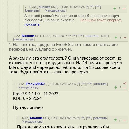
6.379
,
Аноним
(
379
), 11:30, 11/12/2025 [
^
] [
^^
] [
^^^
]
+
–
/
[
ответить
]
[
к модератору
]
А всякий разный На разные оказии В основном вокруг
эмбедовки, на ваше счастье ...
большой текст свёрнут,
показать
2.32
,
Аноним
(
31
), 11:12, 02/12/2025 [
^
] [
^^
] [
^^^
] [
ответить
]
[
↓
] [
↑
]
+
–
/
[
к модератору
]
> Не понятно, вроде на FreeBSD нет такого оголтелого
перехода на Wayland с x-server.
А зачем им эта оголтелость? Они упаковывают софт, не
включают что-то принудительно. На 14 релизе проверял
kde с wayland - прекрасно работало. На 15 скорее всего
тоже будет работать - ещё не проверял.
–1
3.42
,
iPony128052
(
?
), 11:36, 02/12/2025 [
^
] [
^^
] [
^^^
] [
ответить
]
+
–
[
к модератору
]
/
FreeBSD 14.0 - 11.2023
KDE 6 - 2.2024
Ну так логично.
4.72
,
Аноним
(
31
), 12:35, 02/12/2025 [
^
] [
^^
] [
^^^
] [
ответить
]
+
–
/
[
к модератору
]
Прежде чем что-то заявлять, потрудились бы