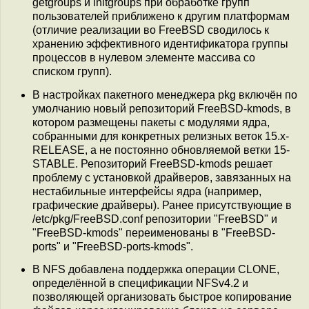
getgroups и initgroups при обработке групп
пользователей приближено к другим платформам
(отличие реализации во FreeBSD сводилось к
хранению эффективного идентификатора группы
процессов в нулевом элементе массива со
списком групп).
В настройках пакетного менеджера pkg включён по
умолчанию новый репозиторий FreeBSD-kmods, в
котором размещены пакеты с модулями ядра,
собранными для конкретных релизных веток 15.x-
RELEASE, а не постоянно обновляемой ветки 15-
STABLE. Репозиторий FreeBSD-kmods решает
проблему с установкой драйверов, завязанных на
нестабильные интерфейсы ядра (например,
графические драйверы). Ранее присутствующие в
/etc/pkg/FreeBSD.conf репозитории "FreeBSD" и
"FreeBSD-kmods" переименованы в "FreeBSD-
ports" и "FreeBSD-ports-kmods".
В NFS добавлена поддержка операции CLONE,
определённой в спецификации NFSv4.2 и
позволяющей организовать быстрое копирование