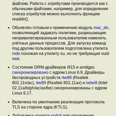
файлом. Работа с атрибутами производится как с
обычными файлами, например, для определения
списка атрибутов можно выполнить функцию
readdir().
Объявлен готовым к применению модуль
mac_do
,
позволяющий задавать политики, разрешающие
непривилегированным пользователям изменять
учётные данные процессов. Для запуска команд
под другим пользователем подготовлена утилита
mdo
похожая на утилиту su, но не требующая suid
root.
Состояние DRM-драйверов i915 и amdgpu
синхронизировано
с ядром Linux 6.9. Драйверы
беспроводных устройств
rtw88
(Realtek
802.11n/ac),
rtw89
(Realtek 802.11ax) и
iwlwifi
(Intel
02.11a/b/g/n/ac/ax/be) синхронизированы с ядром
Linux 6.17.
Включена по умолчанию реализация протокола
TLS на стороне ядра (KTLS).
Добавлена утилита
sndctl
для управления