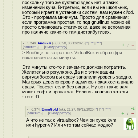
поскольку того же systemd здесь нет и таких
изменений куча. В-третьих, если вы не школьник,
который играет в установки систем, вам нужен ci/cd.
Это - программа минимум. Просто для сравнения:
если программа простая, то под gnu/linux можно её
просто слинковать статически, даже не вспоминая
про наличие каких-то там дистрибутивах.
5.248
,
Аноним
(
-
), 06:50, 03/12/2025 [
^
] [
^^
] [
^^^
]
+
–
/
[
ответить
]
[
к модератору
]
> Вообще не затратное. VirtualBox и образ фри
накатывается за минуты.
Эти минуты кто-то и зачем-то должен потратить.
Желательно регулярно. Да и с этим вашим
виртуалбоксом вы сразу запалили уровень заодно.
Матерых девелоперов и админов локалхоста видно
сразу. Повезет если без винды. Ну вот такие вам
может софт и пропатчат. Если вы конечно хотели
этого :D
+1
6.374
,
EmmGold
(
ok
), 21:27, 09/12/2025 [
^
] [
^^
] [
^^^
]
+
–
[
ответить
]
[
к модератору
]
/
А что не так с virtualbox? Чем он хуже kvm
или hyper-v? Или что там сейчас модно?