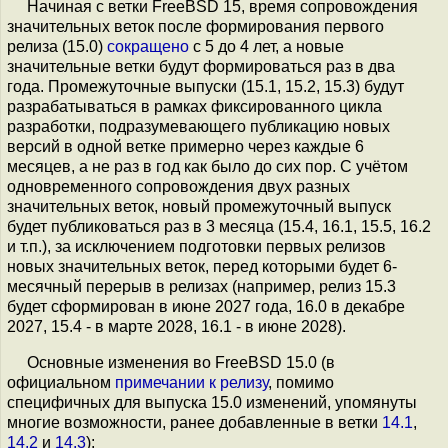
Начиная с ветки FreeBSD 15, время сопровождения
значительных веток после формирования первого
релиза (15.0)
сокращено
с 5 до 4 лет, а новые
значительные ветки будут формироваться раз в два
года. Промежуточные выпуски (15.1, 15.2, 15.3) будут
разрабатываться в рамках фиксированного цикла
разработки, подразумевающего публикацию новых
версий в одной ветке примерно через каждые 6
месяцев, а не раз в год как было до сих пор. C учётом
одновременного сопровождения двух разных
значительных веток, новый промежуточный выпуск
будет публиковаться раз в 3 месяца (15.4, 16.1, 15.5, 16.2
и т.п.), за исключением подготовки первых релизов
новых значительных веток, перед которыми будет 6-
месячный перерыв в релизах (например, релиз 15.3
будет сформирован в июне 2027 года, 16.0 в декабре
2027, 15.4 - в марте 2028, 16.1 - в июне 2028).
Основные изменения во FreeBSD 15.0 (в
официальном
примечании к релизу
, помимо
специфичных для выпуска 15.0 изменений, упомянуты
многие возможности, ранее добавленные в ветки
14.1
,
14.2
и
14.3
):