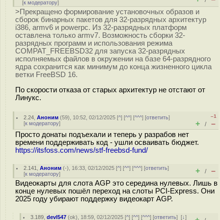
/
[
к модератору
]
>Прекращено формирование установочных образов и
сборок бинарных пакетов для 32-разрядных архитектур
i386, armv6 и powerpc. Из 32-разрядных платформ
оставлена только armv7. Возможность сборки 32-
разрядных программ и использования режима
COMPAT_FREEBSD32 для запуска 32-разрядных
исполняемых файлов в окружении на базе 64-разрядного
ядра сохранится как минимум до конца жизненного цикла
ветки FreeBSD 16.
По скорости отказа от старых архитектур не отстают от
Линукс.
–1
2.24
,
Аноним
(
59
), 10:52, 02/12/2025 [
^
] [
^^
] [
^^^
] [
ответить
]
+
–
[
к модератору
]
/
Просто донаты подъехали и теперь у разрабов нет
времени поддерживать код - ушли осваивать бюджет.
https://itsfoss.com/news/stf-freebsd-fund/
2.141
,
Аноним
(
-
), 16:33, 02/12/2025 [
^
] [
^^
] [
^^^
] [
ответить
]
+
–
/
[
к модератору
]
Видеокарты для слота AGP это середина нулевых. Лишь в
конце нулевых пошёл переход на слоты PCI-Express. Они
2025 году убирают поддержку видеокарт AGP.
3.189
,
devl547
(
ok
), 18:59, 02/12/2025 [
^
] [
^^
] [
^^^
] [
ответить
]
[
↓
]
+
–