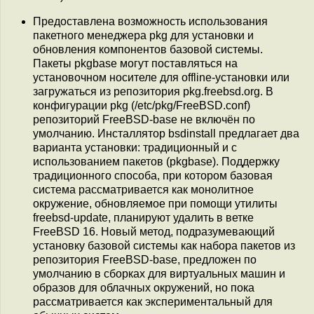
Предоставлена возможность использования
пакетного менеджера pkg для установки и
обновления компонентов базовой системы.
Пакеты pkgbase могут поставляться на
установочном носителе для offline-установки или
загружаться из репозитория pkg.freebsd.org. В
конфигурации pkg (/etc/pkg/FreeBSD.conf)
репозиторий FreeBSD-base не включён по
умолчанию. Инсталлятор bsdinstall предлагает два
варианта установки: традиционный и с
использованием пакетов (pkgbase). Поддержку
традиционного способа, при котором базовая
система рассматривается как монолитное
окружение, обновляемое при помощи утилиты
freebsd-update, планируют удалить в ветке
FreeBSD 16. Новый метод, подразумевающий
установку базовой системы как набора пакетов из
репозитория FreeBSD-base, предложен по
умолчанию в сборках для виртуальных машин и
образов для облачных окружений, но пока
рассматривается как экспериментальный для