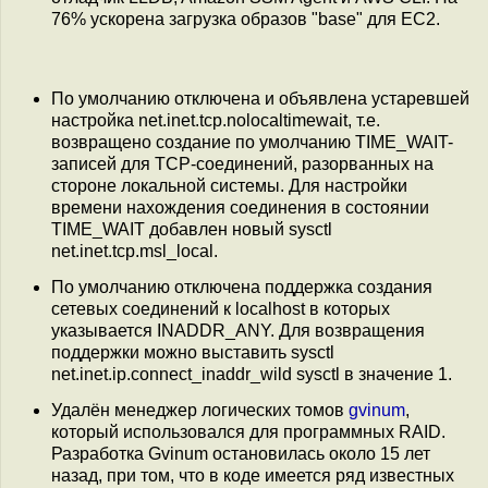
76% ускорена загрузка образов "base" для EC2.
По умолчанию отключена и объявлена устаревшей
настройка net.inet.tcp.nolocaltimewait, т.е.
возвращено создание по умолчанию TIME_WAIT-
записей для TCP-соединений, разорванных на
стороне локальной системы. Для настройки
времени нахождения соединения в состоянии
TIME_WAIT добавлен новый sysctl
net.inet.tcp.msl_local.
По умолчанию отключена поддержка создания
сетевых соединений к localhost в которых
указывается INADDR_ANY. Для возвращения
поддержки можно выставить sysctl
net.inet.ip.connect_inaddr_wild sysctl в значение 1.
Удалён менеджер логических томов
gvinum
,
который использовался для программных RAID.
Разработка Gvinum остановилась около 15 лет
назад, при том, что в коде имеется ряд известных