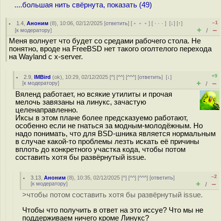
....большая нить свёрнута, показать (49)
–1
1.4
,
Аноним
(
8
), 10:06, 02/12/2025 [
ответить
] [
﹢﹢﹢
] [
· · ·
]
[
↓
] [
↑
]
+
–
[
к модератору
]
/
Меня волнует что будет со средами рабочего стола. Не
понятно, вроде на FreeBSD нет такого оголтелого перехода
на Wayland с x-server.
+9
2.9
,
IMBird
(
ok
), 10:29, 02/12/2025 [
^
] [
^^
] [
^^^
] [
ответить
]
[
↓
]
+
–
[
к модератору
]
/
Вяленд работает, но всякие утилиты и прочая
мелочь завязаны на линукс, зачастую
целенаправленно.
Иксы в этом плане более предсказуемо работают,
особенно если не гнаться за модным-молодёжным. Но
надо понимать, что для BSD-шника является нормальным
в случае какой-то проблемы лезть искать её причины
вплоть до конкретного участка кода, чтобы потом
составить хотя бы развёрнутый issue.
–2
3.13
,
Аноним
(
8
), 10:35, 02/12/2025 [
^
] [
^^
] [
^^^
] [
ответить
]
+
–
[
к модератору
]
/
>чтобы потом составить хотя бы развёрнутый issue.
Чтобы что получить в ответ на это иссуе? Что мы не
поддерживаем ничего кроме Линукс?