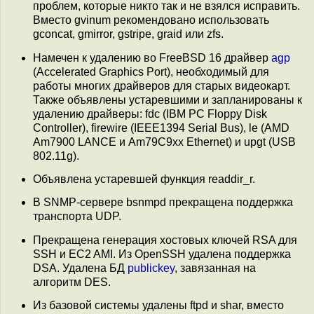
проблем, которые никто так и не взялся исправить.
Вместо gvinum рекомендовано использовать
gconcat, gmirror, gstripe, graid или zfs.
Намечен к удалению во FreeBSD 16 драйвер
agp
(Accelerated Graphics Port), необходимый для
работы многих драйверов для старых видеокарт.
Также объявлены устаревшими и запланированы к
удалению драйверы: fdc (IBM PC Floppy Disk
Controller), firewire (IEEE1394 Serial Bus), le (AMD
Am7900 LANCE и Am79C9xx Ethernet) и upgt (USB
802.11g).
Объявлена устаревшей функция readdir_r.
В SNMP-сервере bsnmpd прекращена поддержка
транспорта UDP.
Прекращена генерация хостовых ключей RSA для
SSH и EC2 AMI. Из OpenSSH удалена поддержка
DSA. Удалена БД
publickey
, завязанная на
алгоритм DES.
Из базовой системы удалены ftpd и shar, вместо