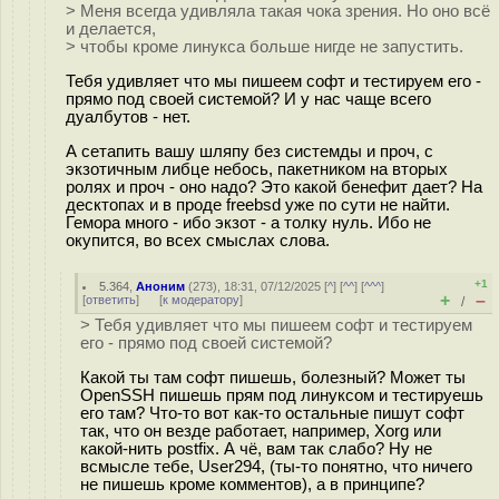
> Меня всегда удивляла такая чока зрения. Но оно всё
и делается,
> чтобы кроме линукса больше нигде не запустить.
Тебя удивляет что мы пишеем софт и тестируем его -
прямо под своей системой? И у нас чаще всего
дуалбутов - нет.
А сетапить вашу шляпу без системды и проч, с
экзотичным либце небось, пакетником на вторых
ролях и проч - оно надо? Это какой бенефит дает? На
десктопах и в проде freebsd уже по сути не найти.
Гемора много - ибо экзот - а толку нуль. Ибо не
окупится, во всех смыслах слова.
+1
5.364
,
Аноним
(
273
), 18:31, 07/12/2025 [
^
] [
^^
] [
^^^
]
+
–
[
ответить
]
[
к модератору
]
/
> Тебя удивляет что мы пишеем софт и тестируем
его - прямо под своей системой?
Какой ты там софт пишешь, болезный? Может ты
OpenSSH пишешь прям под линуксом и тестируешь
его там? Что-то вот как-то остальные пишут софт
так, что он везде работает, например, Xorg или
какой-нить postfix. А чё, вам так слабо? Ну не
всмысле тебе, User294, (ты-то понятно, что ничего
не пишешь кроме комментов), а в принципе?