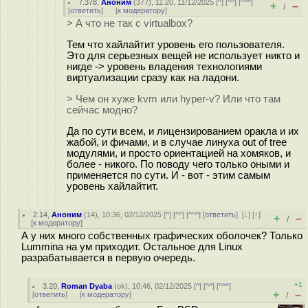
7.378
,
Аноним
(
377
), 11:20, 11/12/2025 [
^
] [
^^
] [
^^^
]
+
–
/
[
ответить
]
[
к модератору
]
> А что не так с virtualbox?
Тем что хайлайтит уровень его пользователя.
Это для серьезных вещей не использует никто и
нигде -> уровень владения технологиями
виртуализации сразу как на ладони.
> Чем он хуже kvm или hyper-v? Или что там
сейчас модно?
Да по сути всем, и лицензированием оракла и их
жабой, и фичами, и в случае линуха out of tree
модулями, и просто ориентацией на хомяков, и
более - никого. По поводу чего только оными и
применяется по сути. И - вот - этим самым
уровень хайлайтит.
2.14
,
Аноним
(
14
), 10:36, 02/12/2025 [
^
] [
^^
] [
^^^
] [
ответить
]
[
↓
] [
↑
]
+
–
/
[
к модератору
]
А у них много собственных графических оболочек? Только
Lummina на ум приходит. Остальное для Linux
разрабатывается в первую очередь.
+1
3.20
,
Roman Dyaba
(
ok
), 10:46, 02/12/2025 [
^
] [
^^
] [
^^^
]
+
–
[
ответить
]
[
к модератору
]
/