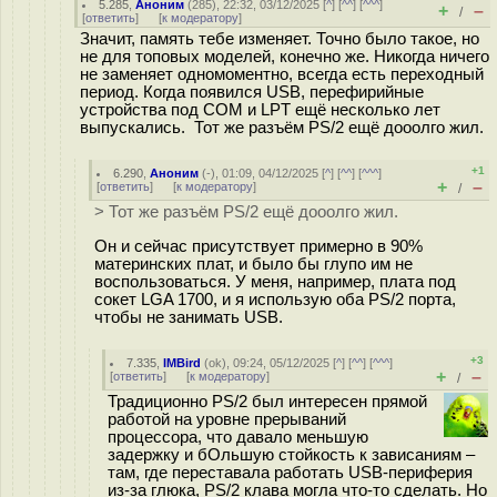
5.285
,
Аноним
(
285
), 22:32, 03/12/2025 [
^
] [
^^
] [
^^^
]
+
–
/
[
ответить
]
[
к модератору
]
Значит, память тебе изменяет. Точно было такое, но
не для топовых моделей, конечно же. Никогда ничего
не заменяет одномоментно, всегда есть переходный
период. Когда появился USB, перефирийные
устройства под COM и LPT ещё несколько лет
выпускались. Тот же разъём PS/2 ещё дооолго жил.
+1
6.290
,
Аноним
(
-
), 01:09, 04/12/2025 [
^
] [
^^
] [
^^^
]
+
–
[
ответить
]
[
к модератору
]
/
> Тот же разъём PS/2 ещё дооолго жил.
Он и сейчас присутствует примерно в 90%
материнских плат, и было бы глупо им не
воспользоваться. У меня, например, плата под
сокет LGA 1700, и я использую оба PS/2 порта,
чтобы не занимать USB.
+3
7.335
,
IMBird
(
ok
), 09:24, 05/12/2025 [
^
] [
^^
] [
^^^
]
+
–
[
ответить
]
[
к модератору
]
/
Традиционно PS/2 был интересен прямой
работой на уровне прерываний
процессора, что давало меньшую
задержку и бОльшую стойкость к зависаниям –
там, где переставала работать USB-периферия
из-за глюка, PS/2 клава могла что-то сделать. Но