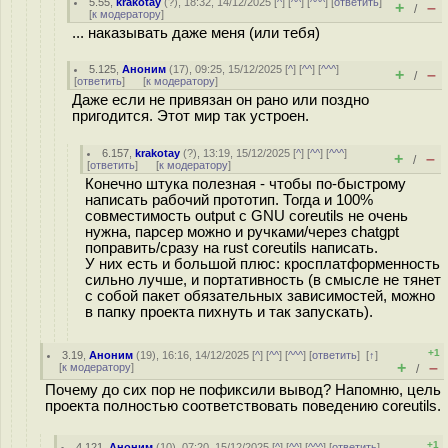
5.55
,
krakotay
(
?
), 18:32, 14/12/2025 [
^
] [
^^
] [
^^^
] [
ответить
]
+
–
/
[
к модератору
]
... наказывать даже меня (или тебя)
5.125
,
Аноним
(
17
), 09:25, 15/12/2025 [
^
] [
^^
] [
^^^
]
+
–
/
[
ответить
]
[
к модератору
]
Даже если не привязан он рано или поздно
пригодится. Этот мир так устроен.
6.157
,
krakotay
(
?
), 13:19, 15/12/2025 [
^
] [
^^
] [
^^^
]
+
–
/
[
ответить
]
[
к модератору
]
Конечно штука полезная - чтобы по-быстрому
написать рабочий прототип. Тогда и 100%
совместимость output с GNU coreutils не очень
нужна, парсер можно и ручками/через chatgpt
поправить/сразу на rust coreutils написать.
У них есть и большой плюс: кросплатформенность
сильно лучше, и портативность (в смысле не тянет
с собой пакет обязательных зависимостей, можно
в папку проекта пихнуть и так запускать).
+1
3.19
,
Аноним
(
19
), 16:16, 14/12/2025 [
^
] [
^^
] [
^^^
] [
ответить
]
[
↑
]
+
–
[
к модератору
]
/
Почему до сих пор не пофиксили вывод? Напомню, цель
проекта полностью соответствовать поведению coreutils.
+1
4.121
,
Аноним
(
10
), 07:20, 15/12/2025 [
^
] [
^^
] [
^^^
] [
ответить
]