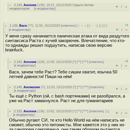
2.130
,
Аноним
(
130
), 10:21, 15/12/2025
Скрыто ботом-
+
–
/
модератором
[
к модератору
]
+5
1.139
,
Вася
(
??
), 11:55, 15/12/2025 [
ответить
] [
﹢﹢﹢
] [
· · ·
]
[
↓
] [
↑
]
+
–
[
к модератору
]
/
У меня сразу начинается паническая атака от вида раздутого
синтаксиса Раста с кучей закорючек. Впечатление, что кто-
то однажды решил подшутить, написав свою версию
brainfuck.
–2
2.142
,
Аноним
(
129
), 12:09, 15/12/2025 [
^
] [
^^
] [
^^^
] [
ответить
]
+
–
[
к модератору
]
/
Вася, зачем тебе Раст? Тебе сишки хватит, язычка 50
летней давности! Пиши на нём!
2.145
,
Аномалии
(
?
), 12:33, 15/12/2025 [
^
] [
^^
] [
^^^
] [
ответить
]
+
–
/
[
к модератору
]
Ты ещё с Python (ой, с bash портянками) не разобрался, а
уже на Раст замахнулся. Раст не для гуманитариев
2.153
,
Аноним
(
136
), 13:02, 15/12/2025 [
^
] [
^^
] [
^^^
] [
ответить
]
[
↓
]
+
–
/
[
к модератору
]
Обычно ругают СИ, те кто Hello World на нём написать не
сможет, обычно это питонисты. Мне кажется это у них из-
за синдрома самозванца, они таким образом пытаются