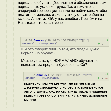
нормально обучать (бесплатно) и обеспечивать им
нормальные условия труда. Т.е. о том, что в
очередной корпорации наняли не пойми кого, чтобы
платить поменьше, и эксплуатируют, как рабов на
галере. А потом: "Ой, у нас ошибки". Причём и на
Rust тоже, что характерно.
+1
6.128
,
Аноним
(
128
), 09:33, 15/12/2025 [
^
] [
^^
] [
^^^
]
+
–
[
ответить
]
[
к модератору
]
/
> И это говорит лишь о том, что людей нужно
нормально обучать
Можно узнать, где НОРМАЛЬНО обучают не
вылазить за пределы буферов на Си?
+1
7.132
,
Аноним
(
132
), 10:44, 15/12/2025 [
^
] [
^^
] [
^^^
]
+
–
[
ответить
]
[
к модератору
]
/
примерно там же где учат не вылезать за
двойную сплошную, у когото это полицейское
авто, у других суд на оплату штрафа и лишения
прав, у третьих больничка, ну а иных исправляет
могила