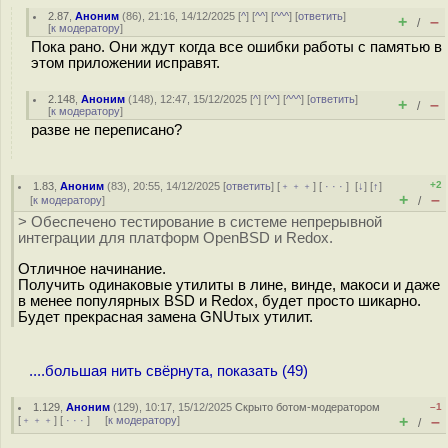
2.87
,
Аноним
(
86
), 21:16, 14/12/2025 [
^
] [
^^
] [
^^^
] [
ответить
]
+
–
/
[
к модератору
]
Пока рано. Они ждут когда все ошибки работы с памятью в
этом приложении исправят.
2.148
,
Аноним
(
148
), 12:47, 15/12/2025 [
^
] [
^^
] [
^^^
] [
ответить
]
+
–
/
[
к модератору
]
разве не переписано?
+2
1.83
,
Аноним
(
83
), 20:55, 14/12/2025 [
ответить
] [
﹢﹢﹢
] [
· · ·
]
[
↓
] [
↑
]
+
–
[
к модератору
]
/
> Обеспечено тестирование в системе непрерывной
интеграции для платформ OpenBSD и Redox.
Отличное начинание.
Получить одинаковые утилиты в лине, винде, макоси и даже
в менее популярных BSD и Redox, будет просто шикарно.
Будет прекрасная замена GNUтых утилит.
....большая нить свёрнута, показать (49)
1.129
,
Аноним
(
129
), 10:17, 15/12/2025
Скрыто ботом-модератором
–1
+
–
[
﹢﹢﹢
] [
· · ·
] [
к модератору
]
/