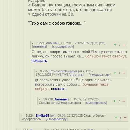
история.
> Вывод: настоящим, грамотным сишником
может быть только тот, кто не написал ни
> одной строчки на Си.
"Тихо сам с собою говорю..."
8.221
,
Аноним
(
-
), 07:01, 17/12/2025 [
^
] [
^^
] [
^^^
]
+
–
/
[
ответить
]
[
к модератору
]
О, не, он говорит именно с тобой Я могу пояснить его
логику, он просто вышел на...
большой текст свёрнут,
показать
9.225
,
ProfessorNavigator
(
ok
), 12:12,
+
–
/
17/12/2025 [
^
] [
^^
] [
^^^
] [
ответить
]
[
к модератору
]
gt оверквотинг удален Ещё один любитель
поговорить сам с собой ...
большой текст
свёрнут,
показать
10.228
,
Аноним
(
-
), 15:39, 17/12/2025
+
–
/
Скрыто ботом-модератором
[
к модератору
]
5.224
,
Sm0ke85
(
ok
), 09:09, 17/12/2025
Скрыто ботом-
+
–
/
модератором
[
к модератору
]