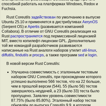
способной работать на платформах Windows, Redox и
Fuchsia.
Rust Coreutils
задействован
по умолчанию в выпуске
Ubuntu 25.10 и применяется в дистрибутивах
AerynOS
(Serpent OS) и
Apertis
(развивается компанией
Collabora). В отличие от GNU Coreutils реализация на
Rust
распространяется
под пермиссивной лицензией
MIT, вместо копилефт-лицензии GPL. Дополнительно
той же командой разработчиков развиваются
написанные на Rust аналоги наборов утилит
util-linux
,
diffutils
,
findutils
и
procps
, а также программ
sed
и
login
.
В новой версии Rust Coreutils:
Улучшена совместимость с эталонным тестовым
набором GNU Coreutils, при прохождении которого
успешно выполнено 566 тестов, что на 22 больше,
чем в прошлой версии (544). 55 (было 56) тестов
завершилось неудачей, а 23 (было 33) теста было
пропущено. Заявлен уровень совместимости
87.75% (было 85.80%). Эталонный набор тестов
обновлён до выпуска Coreutils 9.9, в котором