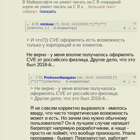
В Майкрософте не умеют писать на С В очередной
корпе не умеют писать на С В к...
большой текст
свёрнут,
показать
+1
6.70
,
mickvav
(
?
), 19:42, 14/12/2025 [
^
] [
^^
] [
^^^
]
+
–
[
ответить
]
[
↓
] [
к модератору
]
/
> И что?)) CVE оформлять есть возможность
только у корпораций и их клиентов.
Не верно - у меня вполне получалось оформлять
CVE от российсого физлица. Другое дело, что это
был 2018-й...
–1
7.72
,
ProfessorNavigator
(
ok
), 19:47, 14/12/2025 [
^
]
+
–
[
^^
] [
^^^
] [
ответить
]
[
к модератору
]
/
> Не верно - у меня вполне получалось
оформлять CVE от российсого физлица.
> Другое дело, что это был 2018-й...
Я не совсем корректно выразился - имелось
ввиду, что чисто теоретическая возможность
может и есть. Но зачем оно нужно обычному
пользователю? Он в лучшем случае напишет
багрепорт напрямую разработчикам, а чаще -
просто не поймёт, что вообще произошло. Упала
программа - бывает. Перезапустил, работает