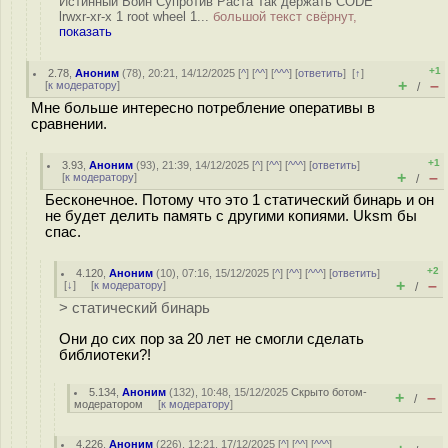
Истинный Воин Супротив Раста Так держать CODE
lrwxr-xr-x 1 root wheel 1...
большой текст свёрнут,
показать
+1
2.78
,
Аноним
(
78
), 20:21, 14/12/2025 [
^
] [
^^
] [
^^^
] [
ответить
]
[
↑
]
+
–
[
к модератору
]
/
Мне больше интересно потребление оперативы в
сравнении.
+1
3.93
,
Аноним
(
93
), 21:39, 14/12/2025 [
^
] [
^^
] [
^^^
] [
ответить
]
+
–
[
к модератору
]
/
Бесконечное. Потому что это 1 статический бинарь и он
не будет делить память с другими копиями. Uksm бы
спас.
+2
4.120
,
Аноним
(
10
), 07:16, 15/12/2025 [
^
] [
^^
] [
^^^
] [
ответить
]
+
–
[
↓
] [
к модератору
]
/
> статический бинарь
Они до сих пор за 20 лет не смогли сделать
библиотеки?!
5.134
,
Аноним
(
132
), 10:48, 15/12/2025
Скрыто ботом-
+
–
/
модератором
[
к модератору
]
4.226
,
Аноним
(
226
), 12:21, 17/12/2025 [
^
] [
^^
] [
^^^
]