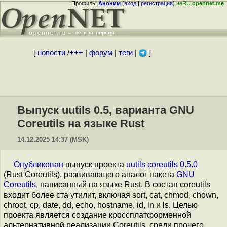
Профиль:
Аноним
(
вход
|
регистрация
)
неRU
opennet.me
[
новости
/
+++
|
форум
|
теги
|
]
Выпуск uutils 0.5, варианта GNU
Coreutils на языке Rust
14.12.2025 14:37 (MSK)
Опубликован
выпуск проекта
uutils coreutils 0.5.0
(Rust Coreutils), развивающего аналог пакета
GNU
Coreutils
, написанный на языке Rust. В состав coreutils
входит более ста утилит, включая sort, cat, chmod, chown,
chroot, cp, date, dd, echo, hostname, id, ln и ls. Целью
проекта является создание кроссплатформенной
альтернативной реализации Coreutils, среди прочего