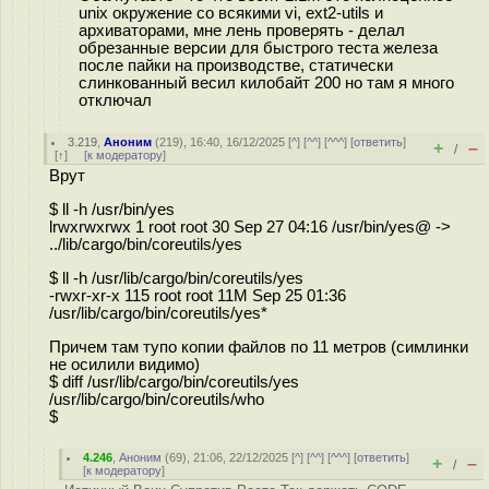
unix окружение со всякими vi, ext2-utils и
архиваторами, мне лень проверять - делал
обрезанные версии для быстрого теста железа
после пайки на производстве, статически
слинкованный весил килобайт 200 но там я много
отключал
3.219
,
Аноним
(
219
), 16:40, 16/12/2025 [
^
] [
^^
] [
^^^
] [
ответить
]
+
–
/
[
↑
] [
к модератору
]
Врут
$ ll -h /usr/bin/yes
lrwxrwxrwx 1 root root 30 Sep 27 04:16 /usr/bin/yes@ ->
../lib/cargo/bin/coreutils/yes
$ ll -h /usr/lib/cargo/bin/coreutils/yes
-rwxr-xr-x 115 root root 11M Sep 25 01:36
/usr/lib/cargo/bin/coreutils/yes*
Причем там тупо копии файлов по 11 метров (симлинки
не осилили видимо)
$ diff /usr/lib/cargo/bin/coreutils/yes
/usr/lib/cargo/bin/coreutils/who
$
4.246
,
Аноним
(
69
), 21:06, 22/12/2025 [
^
] [
^^
] [
^^^
] [
ответить
]
+
–
/
[
к модератору
]