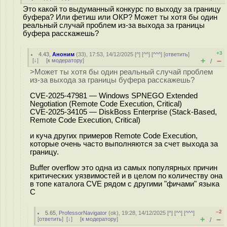
Это какой то выдуманный конкурс по выходу за границу
буфера? Или фетиш или ОКР? Может ты хотя бы один
реальный случай проблем из-за выхода за границы
буфера расскажешь?
+3
4.43
,
Аноним
(
33
), 17:53, 14/12/2025 [
^
] [
^^
] [
^^^
] [
ответить
]
+
–
[
↓
] [
к модератору
]
/
>Может ты хотя бы один реальный случай проблем
из-за выхода за границы буфера расскажешь?
CVE‑2025‑47981 — Windows SPNEGO Extended
Negotiation (Remote Code Execution, Critical)
CVE‑2025‑34105 — DiskBoss Enterprise (Stack‑Based,
Remote Code Execution, Critical)
и куча других примеров Remote Code Execution,
которые очень часто выполняются за счет выхода за
границу.
Buffer overflow это одна из самых популярных причин
критических уязвимостей и в целом по количеству она
в топе каталога CVE рядом с другими "фичами" языка
C
–2
5.65
,
ProfessorNavigator
(
ok
), 19:28, 14/12/2025 [
^
] [
^^
] [
^^^
]
+
–
[
ответить
]
[
↓
] [
к модератору
]
/