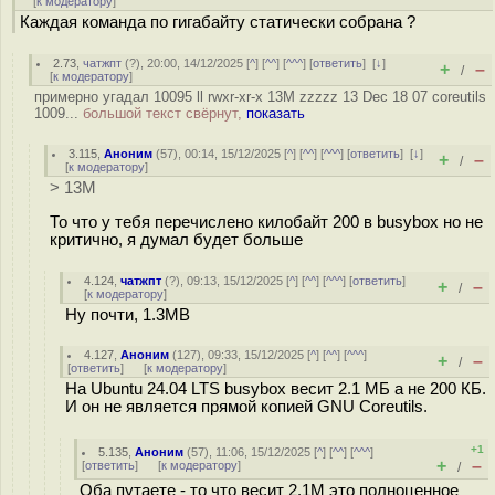
[
к модератору
]
Каждая команда по гигабайту статически собрана ?
2.73
,
чатжпт
(
?
), 20:00, 14/12/2025 [
^
] [
^^
] [
^^^
] [
ответить
]
[
↓
]
+
–
/
[
к модератору
]
примерно угадал 10095 ll rwxr-xr-x 13M zzzzz 13 Dec 18 07 coreutils
1009...
большой текст свёрнут,
показать
3.115
,
Аноним
(
57
), 00:14, 15/12/2025 [
^
] [
^^
] [
^^^
] [
ответить
]
[
↓
]
+
–
/
[
к модератору
]
> 13M
То что у тебя перечислено килобайт 200 в busybox но не
критично, я думал будет больше
4.124
,
чатжпт
(
?
), 09:13, 15/12/2025 [
^
] [
^^
] [
^^^
] [
ответить
]
+
–
/
[
к модератору
]
Ну почти, 1.3MB
4.127
,
Аноним
(
127
), 09:33, 15/12/2025 [
^
] [
^^
] [
^^^
]
+
–
/
[
ответить
]
[
к модератору
]
На Ubuntu 24.04 LTS busybox весит 2.1 МБ а не 200 КБ.
И он не является прямой копией GNU Coreutils.
+1
5.135
,
Аноним
(
57
), 11:06, 15/12/2025 [
^
] [
^^
] [
^^^
]
+
–
[
ответить
]
[
к модератору
]
/
Оба путаете - то что весит 2.1М это полноценное