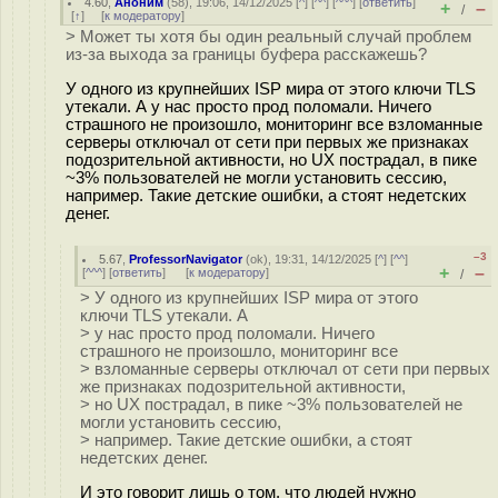
4.60
,
Аноним
(
58
), 19:06, 14/12/2025 [
^
] [
^^
] [
^^^
] [
ответить
]
+
–
/
[
↑
] [
к модератору
]
> Может ты хотя бы один реальный случай проблем
из-за выхода за границы буфера расскажешь?
У одного из крупнейших ISP мира от этого ключи TLS
утекали. А у нас просто прод поломали. Ничего
страшного не произошло, мониторинг все взломанные
серверы отключал от сети при первых же признаках
подозрительной активности, но UX пострадал, в пике
~3% пользователей не могли установить сессию,
например. Такие детские ошибки, а стоят недетских
денег.
–3
5.67
,
ProfessorNavigator
(
ok
), 19:31, 14/12/2025 [
^
] [
^^
]
+
–
[
^^^
] [
ответить
]
[
к модератору
]
/
> У одного из крупнейших ISP мира от этого
ключи TLS утекали. А
> у нас просто прод поломали. Ничего
страшного не произошло, мониторинг все
> взломанные серверы отключал от сети при первых
же признаках подозрительной активности,
> но UX пострадал, в пике ~3% пользователей не
могли установить сессию,
> например. Такие детские ошибки, а стоят
недетских денег.
И это говорит лишь о том, что людей нужно