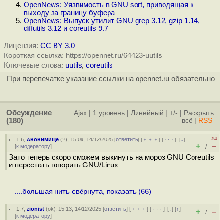
OpenNews: Уязвимость в GNU sort, приводящая к
выходу за границу буфера
OpenNews: Выпуск утилит GNU grep 3.12, gzip 1.14,
diffutils 3.12 и coreutils 9.7
Лицензия:
CC BY 3.0
Короткая ссылка: https://opennet.ru/64423-uutils
Ключевые слова:
uutils
,
coreutils
При перепечатке указание ссылки на opennet.ru обязательно
Обсуждение
Ajax
|
1 уровень
|
Линейный
|
+/-
|
Раскрыть
(180)
всё
|
RSS
–24
1.6
,
Анонимище
(
?
), 15:09, 14/12/2025 [
ответить
] [
﹢﹢﹢
] [
· · ·
]
[
↓
]
+
–
[
к модератору
]
/
Зато теперь скоро сможем выкинуть на мороз GNU Coreutils
и перестать говорить GNU/Linux
....большая нить свёрнута, показать (66)
1.7
,
zionist
(
ok
), 15:13, 14/12/2025 [
ответить
] [
﹢﹢﹢
] [
· · ·
]
[
↓
] [
↑
]
+
–
/
[
к модератору
]