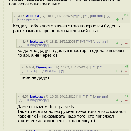
пользовательском опыте
+12
3.17
,
Аноним
(
17
), 16:11, 14/12/2025 [
^
] [
^^
] [
^^^
] [
ответить
]
[
↓
]
+
–
[
к модератору
]
/
Когда у тебя кластер из-за этого навернотся будешь
рассказывать про пользовательский опыт.
4.47
,
krakotay
(
?
), 18:11, 14/12/2025 [
^
] [
^^
] [
^^^
] [
ответить
]
+
–
/
[
↓
] [
к модератору
]
Когда мне дадут в доступ кластер, я сделаю вызовы
по api, а не через cli
+5
5.164
,
12yoexpert
(
ok
), 14:02, 15/12/2025 [
^
] [
^^
] [
^^^
]
+
–
[
ответить
]
[
к модератору
]
/
тебе не дадут
+1
4.54
,
krakotay
(
?
), 18:30, 14/12/2025 [
^
] [
^^
] [
^^^
] [
ответить
]
+
–
[
↑
] [
к модератору
]
/
Даже есть мем don't parse ls.
Так что если кластер рухнет из-за того, что сломался
парсинг cli - наказывать надо того, кто привязал
критические компоненты к парсингу cli.