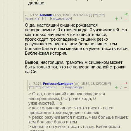
дальше.
+2
6.172
,
Аноним
(
172
), 15:49, 15/12/2025 [
^
] [
^^
] [
^^^
]
+
–
[
ответить
]
[
↑
] [
к модератору
]
/
О да, настоящий сишник рождается
непогрешимым, 0 строчек кода, 0 уязвимостей. Но
как только начинает что-то писать на си,
происходит грехопадение - сишник резко
разучивается писать, чем больше пишет, тем
больше багов и тем меньше он умеет писать на си.
Библейская история.
Вывод: настоящим, грамотным сишником может
быть только тот, кто не написал ни одной строчки
на Си.
–1
7.174
,
ProfessorNavigator
(
ok
), 15:54, 15/12/2025 [
^
]
+
–
[
^^
] [
^^^
] [
ответить
]
[
к модератору
]
/
> О да, настоящий сишник рождается
непогрешимым, 0 строчек кода, 0
уязвимостей. Но
> как только начинает что-то писать на си,
происходит грехопадение - сишник
> резко разучивается писать, чем больше пишет,
тем больше багов и тем
> меньше он умеет писать на си. Библейская