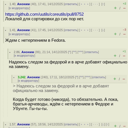
+2
1.40
,
Аноним
(
40
), 17:41, 14/12/2025 [
ответить
] [
﹢﹢﹢
] [
· · ·
]
[
↑
]
+
–
[
к модератору
]
/
https://github.com/uutils/coreutils/pull/8752
Локалей для сортировки до сих пор нет.
–3
1.41
,
Аноним
(
41
), 17:45, 14/12/2025 [
ответить
] [
﹢﹢﹢
] [
· · ·
]
[
↓
]
+
–
[
к модератору
]
/
Ждем с нетерпением в Fedora.
+1
2.86
,
Аноним
(
86
), 21:14, 14/12/2025 [
^
] [
^^
] [
^^^
] [
ответить
]
+
–
[
к модератору
]
/
Надеюсь следом за федорой и в арче добавят официально
на замену.
3.242
,
Аноним
(
240
), 17:11, 18/12/2025 [
^
] [
^^
] [
^^^
] [
ответить
]
+
–
/
[
к модератору
]
> Надеюсь следом за федорой и в арче добавят
официально на замену.
Когда будет готово (никогда), то обязательно. А пока,
братья-арчеводы, ждём с нетерпением в Федоре и
Убунте. Гы-гы-гы.
1.57
,
Аноним
(
57
), 18:56, 14/12/2025 [
ответить
] [
﹢﹢﹢
] [
· · ·
]
[
↓
] [
↑
]
+
–
/