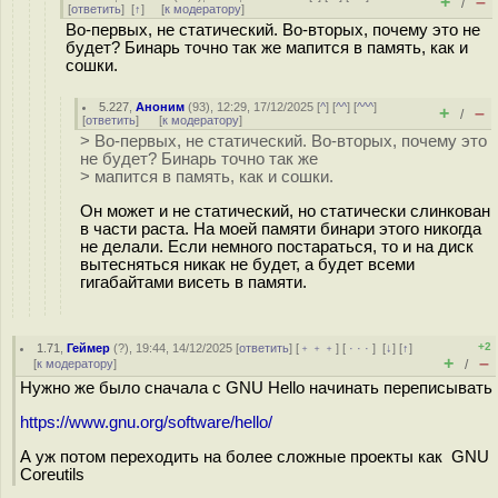
+
–
/
[
ответить
]
[
↑
] [
к модератору
]
Во-первых, не статический. Во-вторых, почему это не
будет? Бинарь точно так же мапится в память, как и
сошки.
5.227
,
Аноним
(
93
), 12:29, 17/12/2025 [
^
] [
^^
] [
^^^
]
+
–
/
[
ответить
]
[
к модератору
]
> Во-первых, не статический. Во-вторых, почему это
не будет? Бинарь точно так же
> мапится в память, как и сошки.
Он может и не статический, но статически слинкован
в части раста. На моей памяти бинари этого никогда
не делали. Если немного постараться, то и на диск
вытесняться никак не будет, а будет всеми
гигабайтами висеть в памяти.
+2
1.71
,
Геймер
(
?
), 19:44, 14/12/2025 [
ответить
] [
﹢﹢﹢
] [
· · ·
]
[
↓
] [
↑
]
+
–
[
к модератору
]
/
Нужно же было сначала с GNU Hello начинать переписывать
https://www.gnu.org/software/hello/
А уж потом переходить на более сложные проекты как GNU
Coreutils