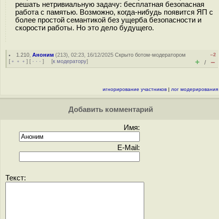
решать нетривиальную задачу: бесплатная безопасная
работа с памятью. Возможно, когда-нибудь появится ЯП с
более простой семантикой без ущерба безопасности и
скорости работы. Но это дело будущего.
1.210
,
Аноним
(
213
), 02:23, 16/12/2025
Скрыто ботом-модератором
–2
+
–
[
﹢﹢﹢
] [
· · ·
] [
к модератору
]
/
игнорирование участников
|
лог модерирования
Добавить комментарий
Имя:
E-Mail:
Текст: