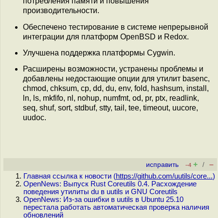
потребления памяти и повышения
производительности.
Обеспечено тестирование в системе непрерывной
интеграции для платформ OpenBSD и Redox.
Улучшена поддержка платформы Cygwin.
Расширены возможности, устранены проблемы и
добавлены недостающие опции для утилит basenc,
chmod, chksum, cp, dd, du, env, fold, hashsum, install,
ln, ls, mkfifo, nl, nohup, numfmt, od, pr, ptx, readlink,
seq, shuf, sort, stdbuf, stty, tail, tee, timeout, uucore,
uudoc.
+
–
исправить
/
–4
Главная ссылка к новости (
https://github.com/uutils/core...
)
OpenNews: Выпуск Rust Coreutils 0.4. Расхождение
поведения утилиты du в uutils и GNU Coreutils
OpenNews: Из-за ошибки в uutils в Ubuntu 25.10
перестала работать автоматическая проверка наличия
обновлений