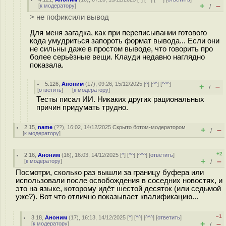
+
–
[
к модератору
]
/
> не пофиксили вывод
Для меня загадка, как при переписывании готового
кода умудриться запороть формат вывода... Если они
не сильны даже в простом выводе, что говорить про
более серьёзные вещи. Клауди недавно наглядно
показала.
5.126
,
Аноним
(
17
), 09:26, 15/12/2025 [
^
] [
^^
] [
^^^
]
+
–
/
[
ответить
]
[
к модератору
]
Тесты писал ИИ. Никаких других рациональных
причин придумать трудно.
2.15
,
name
(
??
), 16:02, 14/12/2025
Скрыто ботом-модератором
+
–
/
[
к модератору
]
+2
2.16
,
Аноним
(
16
), 16:03, 14/12/2025 [
^
] [
^^
] [
^^^
] [
ответить
]
+
–
[
к модератору
]
/
Посмотри, сколько раз вышли за границу буфера или
использовали после освобождения в соседних новостях, и
это на языке, которому идёт шестой десяток (или седьмой
уже?). Вот что отлично показывает квалификацию...
–1
3.18
,
Аноним
(
17
), 16:13, 14/12/2025 [
^
] [
^^
] [
^^^
] [
ответить
]
+
–
[
к модератору
]
/