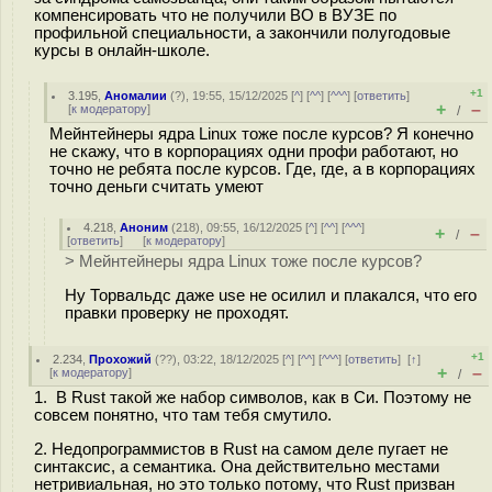
компенсировать что не получили ВО в ВУЗЕ по
профильной специальности, а закончили полугодовые
курсы в онлайн-школе.
+1
3.195
,
Аномалии
(
?
), 19:55, 15/12/2025 [
^
] [
^^
] [
^^^
] [
ответить
]
+
–
[
к модератору
]
/
Мейнтейнеры ядра Linux тоже после курсов? Я конечно
не скажу, что в корпорациях одни профи работают, но
точно не ребята после курсов. Где, где, а в корпорациях
точно деньги считать умеют
4.218
,
Аноним
(
218
), 09:55, 16/12/2025 [
^
] [
^^
] [
^^^
]
+
–
/
[
ответить
]
[
к модератору
]
> Мейнтейнеры ядра Linux тоже после курсов?
Ну Торвальдс даже use не осилил и плакался, что его
правки проверку не проходят.
+1
2.234
,
Прохожий
(
??
), 03:22, 18/12/2025 [
^
] [
^^
] [
^^^
] [
ответить
]
[
↑
]
+
–
[
к модератору
]
/
1. В Rust такой же набор символов, как в Си. Поэтому не
совсем понятно, что там тебя смутило.
2. Недопрограммистов в Rust на самом деле пугает не
синтаксис, а семантика. Она действительно местами
нетривиальная, но это только потому, что Rust призван