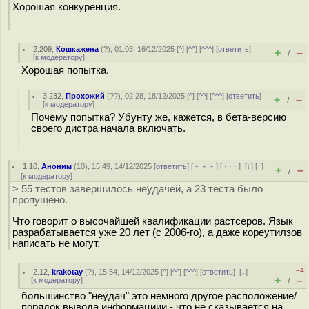
Хорошая конкуренция.
2.209
,
Кошкажена
(
?
), 01:03, 16/12/2025 [
^
] [
^^
] [
^^^
] [
ответить
]
+
–
/
[
к модератору
]
Хорошая попытка.
3.232
,
Прохожий
(
??
), 02:28, 18/12/2025 [
^
] [
^^
] [
^^^
] [
ответить
]
+
–
/
[
к модератору
]
Почему попытка? Убунту же, кажется, в бета-версию
своего дистра начала включать.
1.10
,
Аноним
(
10
), 15:49, 14/12/2025 [
ответить
] [
﹢﹢﹢
] [
· · ·
]
[
↓
] [
↑
]
+
–
/
[
к модератору
]
> 55 тестов завершилось неудачей, а 23 теста было
пропущено.
Что говорит о высочайшей квалификации растсеров. Язык
разрабатывается уже 20 лет (с 2006-го), а даже кореутилзов
написать не могут.
–4
2.12
,
krakotay
(
?
), 15:54, 14/12/2025 [
^
] [
^^
] [
^^^
] [
ответить
]
[
↓
]
+
–
[
к модератору
]
/
большинство "неудач" это немного другое расположение/
порядок вывода информациии - что не сказывается на