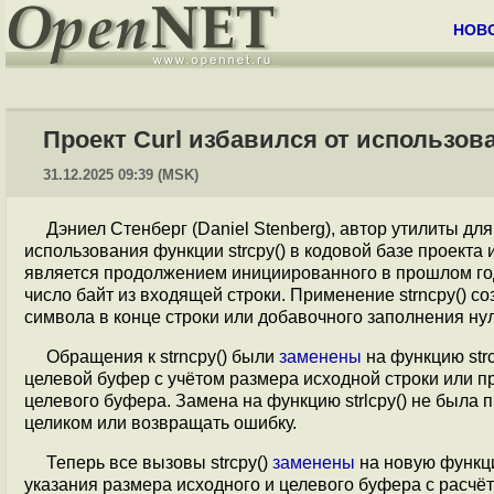
НОВ
Проект Curl избавился от использов
31.12.2025 09:39 (MSK)
Дэниел Cтенберг (Daniel Stenberg), автор утилиты для
использования функции strcpy() в кодовой базе проекта 
является продолжением инициированного в прошлом г
число байт из входящей строки. Применение strncpy() с
символа в конце строки или добавочного заполнения ну
Обращения к strncpy() были
заменены
на функцию str
целевой буфер c учётом размера исходной строки или п
целевого буфера. Замена на функцию strlcpy() не была п
целиком или возвращать ошибку.
Теперь все вызовы strcpy()
заменены
на новую функ
указания размера исходного и целевого буфера с расчё