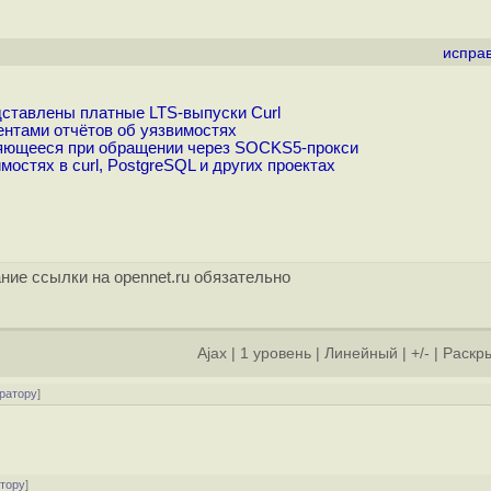
испра
)
едставлены платные LTS-выпуски Curl
нтами отчётов об уязвимостях
являющееся при обращении через SOCKS5-прокси
стях в curl, PostgreSQL и других проектах
ние ссылки на opennet.ru обязательно
Ajax
|
1 уровень
|
Линейный
|
+/-
|
Раскры
ратору
]
атору
]