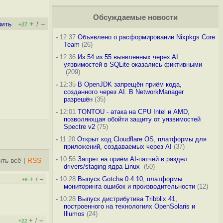
Обсуждаемые новости
+
–
вить
/
+27
-
12:37
Объявлено о расформировании Nixpkgs Core
Team
(26)
-
12:36
Из 54 из 55 выявленных через AI
уязвимостей в SQLite оказались фиктивными
(209)
-
12:35
В OpenJDK запрещён приём кода,
созданного через AI. В NetworkManager
разрешён
(35)
-
12:01
TONTOU - атака на CPU Intel и AMD,
позволяющая обойти защиту от уязвимостей
Spectre v2
(75)
-
11:20
Открыт код Cloudflare OS, платформы для
приложений, создаваемых через AI
(37)
-
10:56
Запрет на приём AI-патчей в раздел
ть всё
|
RSS
drivers/staging ядра Linux
(50)
+
–
-
10:28
Выпуск Gotcha 0.4.10, платформы
/
+6
мониторинга ошибок и производительности
(12)
-
10:28
Выпуск дистрибутива Tribblix 41,
построенного на технологиях OpenSolaris и
Illumos
(24)
+
–
/
+22