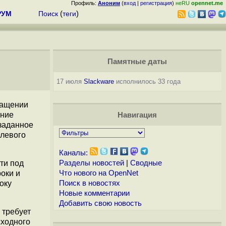
Профиль:
Аноним
(
вход
|
регистрация
)
неRU
opennet.me
РУМ
Поиск
(
теги
)
Памятные даты
17 июля
Slackware
исполнилось 33 года
ращении
ение
Навигация
 заданное
улевого
Каналы:
ти под
Разделы новостей
|
Сводные
оки и
Что нового на OpenNet
оку
Поиск в новостях
Новые комментарии
Добавить свою новость
) требует
сходного