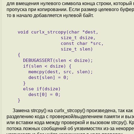
для вмещения нулевого символа конца строки, который 
пропуска при копировании. Если размер целевого буфер
то в начало добавляется нулевой байт.
   void curlx_strcopy(char *dest,

                   size_t dsize,

                   const char *src,

                   size_t slen)

   {

     DEBUGASSERT(slen < dsize);

     if(slen < dsize) {

       memcpy(dest, src, slen);

       dest[slen] = 0;

     }

     else if(dsize)

       dest[0] = 0;

Замена strcpy() на curlx_strcopy() произведена, так 
разделению кода с проверкой/выделением памяти и вызо
или вставки кода между проверкой и вызовом strcpy(). К
потока ложных сообщений об уязвимостях из-за некорре