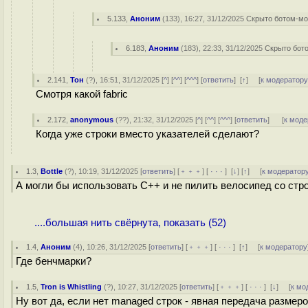
5.133
,
Аноним
(
133
), 16:27, 31/12/2025
Скрыто ботом-м
6.183
,
Аноним
(
183
), 22:33, 31/12/2025
Скрыто бот
2.141
,
Тон
(
?
), 16:51, 31/12/2025 [
^
] [
^^
] [
^^^
] [
ответить
]
[
↑
] [
к модератор
Смотря какой fabric
2.172
,
anonymous
(
??
), 21:32, 31/12/2025 [
^
] [
^^
] [
^^^
] [
ответить
]
[
к моде
Когда уже строки вместо указателей сделают?
1.3
,
Bottle
(
?
), 10:19, 31/12/2025 [
ответить
] [
﹢﹢﹢
] [
· · ·
]
[
↓
] [
↑
] [
к модератор
А могли бы использовать C++ и не пилить велосипед со стро
....большая нить свёрнута, показать (52)
1.4
,
Аноним
(
4
), 10:26, 31/12/2025 [
ответить
] [
﹢﹢﹢
] [
· · ·
]
[
↑
] [
к модератору
Где бенчмарки?
1.5
,
Tron is Whistling
(
?
), 10:27, 31/12/2025 [
ответить
] [
﹢﹢﹢
] [
· · ·
]
[
↓
] [
к мо
Ну вот да, если нет managed строк - явная передача размер