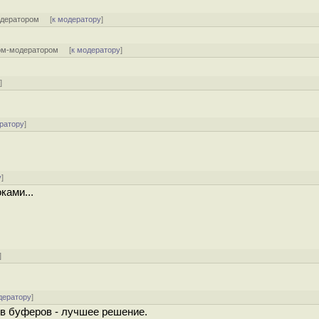
одератором
[
к модератору
]
ом-модератором
[
к модератору
]
у
]
ратору
]
у
]
ками...
]
дератору
]
ов буферов - лучшее решение.