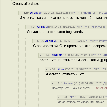
Очень affordable
3.89
,
Аноним
(
89
), 14:26, 31/12/2025 [
^
] [
^^
] [
^^^
] [
ответить
]
[
к мод
И что только сишники не наворотят, лишь бы паскал
4.94
,
Аноним
(
94
), 14:33, 31/12/2025 [
^
] [
^^
] [
^^^
] [
ответить
]
[
↓
Утомительны эти ваши begin/endы.
5.126
,
Аноним
(
126
), 15:43, 31/12/2025 [
^
] [
^^
] [
^^^
] [
ответ
С разморозкой! Они проставляются совреме
6.130
,
Анлним
(
?
), 15:54, 31/12/2025 [
^
] [
^^
] [
^^^
] [
от
Каеф. Бесполезные символы (как и {}) 
7.168
,
Илья
(
??
), 20:53, 31/12/2025 [
^
] [
^^
] [
^^^
] 
А альтернатив-то и нет.
8.216
,
Аноним
(
216
), 01:54, 01/01/2026 [
^
] 
Почему нет А как же питон ...
текст с
9.283
,
APh
(
?
), 15:50, 03/01/2026 [
^
] [
^
Из-за отказа от указания блоков