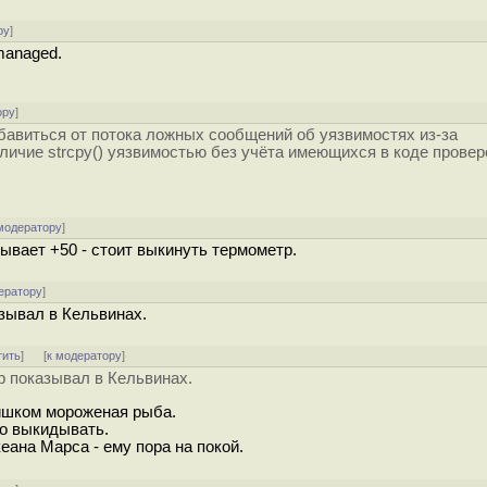
ру
]
managed.
ору
]
збавиться от потока ложных сообщений об уязвимостях из-за
ичие strcpy() уязвимостью без учёта имеющихся в коде провер
модератору
]
зывает +50 - стоит выкинуть термометр.
ератору
]
зывал в Кельвинах.
тить
]
[
к модератору
]
р показывал в Кельвинах.
лишком мороженая рыба.
но выкидывать.
еана Марса - ему пора на покой.