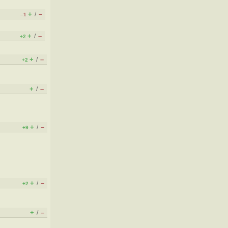
+
–
/
–1
+
–
/
+2
+
–
/
+2
+
–
/
+
–
/
+9
+
–
/
+2
+
–
/