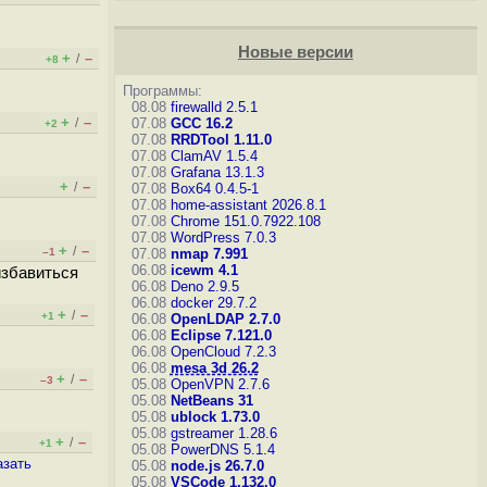
Новые версии
+
–
/
+8
Программы:
08.08
firewalld 2.5.1
+
–
/
07.08
GCC 16.2
+2
07.08
RRDTool 1.11.0
07.08
ClamAV 1.5.4
07.08
Grafana 13.1.3
+
–
/
07.08
Box64 0.4.5-1
07.08
home-assistant 2026.8.1
07.08
Chrome 151.0.7922.108
07.08
WordPress 7.0.3
+
–
/
–1
07.08
nmap 7.991
06.08
icewm 4.1
избавиться
06.08
Deno 2.9.5
06.08
docker 29.7.2
+
–
/
+1
06.08
OpenLDAP 2.7.0
06.08
Eclipse 7.121.0
06.08
OpenCloud 7.2.3
06.08
mesa 3d 26.2
+
–
/
–3
05.08
OpenVPN 2.7.6
05.08
NetBeans 31
05.08
ublock 1.73.0
05.08
gstreamer 1.28.6
+
–
/
+1
05.08
PowerDNS 5.1.4
азать
05.08
node.js 26.7.0
05.08
VSCode 1.132.0