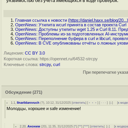
уязвимостью без учёта имеющихся в коде проверок.
Главная ссылка к новости (
https://daniel.haxx.se/blog/20...
OpenNews: Утилита wcurl принята в состав проекта Curl
OpenNews: Доступны утилиты wget 1.25 и Curl 8.11. Пр
OpenNews: Проблемы из-за подготовленных AI-инструме
OpenNews: Переполнение буфера в curl и libcurl, про
OpenNews: В CVE опубликованы отчёты о ложных уязвимо
Лицензия:
CC BY 3.0
Короткая ссылка: https://opennet.ru/64532-strcpy
Ключевые слова:
strcpy
,
curl
При перепечатке указа
Обсуждение
(271)
1.1
,
Ilnarildarovuch
(
?
), 10:12, 31/12/2025 [
ответить
] [
﹢﹢﹢
] [
· · ·
]
[
↓
] [
к моде
Молодцы, хорошее и safe изменение!
2.20
,
Аноним
(
20
), 11:35, 31/12/2025 [
^
] [
^^
] [
^^^
] [
ответить
]
[
↓
] [
к модер