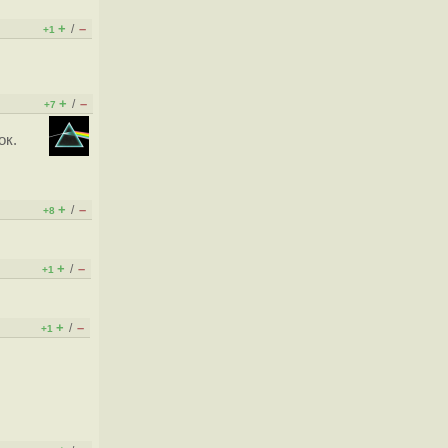
+
–
/
+1
+
–
/
+7
ок.
+
–
/
+8
+
–
/
+1
+
–
/
+1