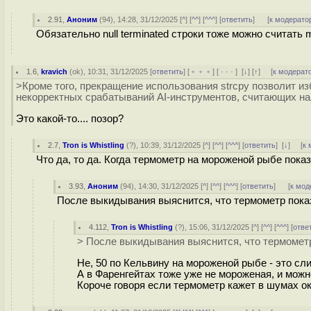
2.91
,
Аноним
(
94
), 14:28, 31/12/2025 [
^
] [
^^
] [
^^^
] [
ответить
]
[
к модерато
Обязательно null terminated строки тоже можно считать 
1.6
,
kravich
(
ok
), 10:31, 31/12/2025 [
ответить
] [
﹢﹢﹢
] [
· · ·
]
[
↓
] [
↑
] [
к модерат
>Кроме того, прекращение использования strcpy позволит и
некорректных срабатываний AI-инструментов, считающих нал
Это какой-то.... позор?
2.7
,
Tron is Whistling
(
?
), 10:39, 31/12/2025 [
^
] [
^^
] [
^^^
] [
ответить
]
[
↓
] [
к 
Что да, то да. Когда термометр на мороженой рыбе пока
3.93
,
Аноним
(
94
), 14:30, 31/12/2025 [
^
] [
^^
] [
^^^
] [
ответить
]
[
к мод
После выкидывания выяснится, что термометр пока
4.112
,
Tron is Whistling
(
?
), 15:06, 31/12/2025 [
^
] [
^^
] [
^^^
] [
отве
> После выкидывания выяснится, что термомет
Не, 50 по Кельвину на мороженой рыбе - это с
А в Фаренгейтах тоже уже не мороженая, и мож
Короче говоря если термометр кажет в шумах ок