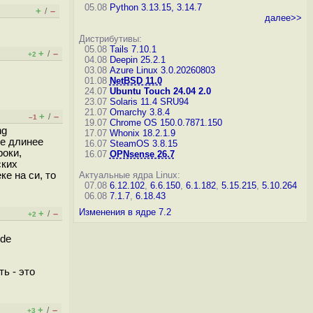
05.08
Python 3.13.15, 3.14.7
+
–
/
далее>>
Дистрибутивы:
05.08
Tails 7.10.1
+
–
/
+2
04.08
Deepin 25.2.1
03.08
Azure Linux 3.0.20260803
01.08
NetBSD 11.0
24.07
Ubuntu Touch 24.04 2.0
23.07
Solaris 11.4 SRU94
21.07
Omarchy 3.8.4
+
–
/
–1
19.07
Chrome OS 150.0.7871.150
ng
17.07
Whonix 18.2.1.9
не длинее
16.07
SteamOS 3.8.15
роки,
16.07
OPNsense 26.7
ских
е на си, то
Актуальные ядра Linux:
07.08
6.12.102
,
6.6.150
,
6.1.182
,
5.15.215
,
5.10.264
06.08
7.1.7
,
6.18.43
Изменения в ядре 7.2
+
–
/
+2
ide
ь - это
+
–
/
+3