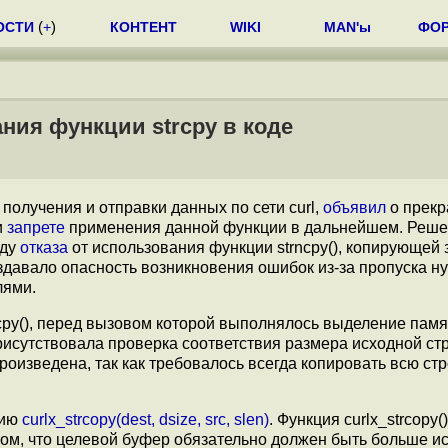
ОСТИ
(
+
)
КОНТЕНТ
WIKI
MAN'ы
ФО
ания функции strcpy в коде
 получения и отправки данных по сети curl,
объявил
о прек
и
запрете
применения данной функции в дальнейшем. Реш
оду
отказа
от использования функции strncpy(), копирующей
оздавало опасность возникновения ошибок из-за пропуска н
лями.
cpy(), перед вызовом которой выполнялось выделение памя
рисутствовала проверка соответствия размера исходной стр
роизведена, так как требовалось всегда копировать всю стр
цию
curlx_strcopy(dest, dsize, src, slen)
. Функция curlx_strcopy(
том, что целевой буфер обязательно должен быть больше и