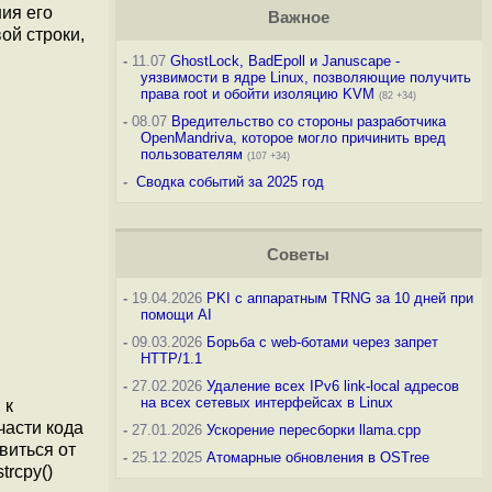
ия его
Важное
ой строки,
-
11.07
GhostLock, BadEpoll и Januscape -
уязвимости в ядре Linux, позволяющие получить
права root и обойти изоляцию KVM
(82 +34)
-
08.07
Вредительство со стороны разработчика
OpenMandriva, которое могло причинить вред
пользователям
(107 +34)
-
Сводка событий за 2025 год
Советы
-
19.04.2026
PKI с аппаратным TRNG за 10 дней при
помощи AI
-
09.03.2026
Борьба с web-ботами через запрет
HTTP/1.1
-
27.02.2026
Удаление всех IPv6 link-local адресов
на всех сетевых интерфейсах в Linux
 к
части кода
-
27.01.2026
Ускорение пересборки llama.cpp
виться от
-
25.12.2025
Атомарные обновления в OSTree
rcpy()