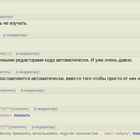
ератору
]
ь не изучать.
] [
к модератору
]
ить
]
[
↓
] [
к модератору
]
нными редакторами кода автоматически. И уже очень давно.
ветить
]
[
к модератору
]
прославляются автоматически, вместо того чтобы просто от них 
[
ответить
]
[
к модератору
]
[
^^
] [
^^^
] [
ответить
]
[
к модератору
]
вёрнут,
показать
^
] [
^^^
] [
ответить
]
[
к модератору
]
 Питону пришлось использовать подсчет количества ...
текст свёрнут,
пок