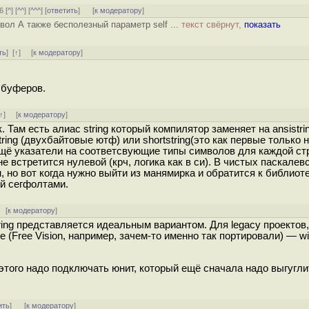
6 [
^
] [
^^
] [
^^^
] [
ответить
]
[
к модератору
]
вол А также бесполезный параметр self ...
текст свёрнут,
показать
ть
]
[
↑
] [
к модератору
]
 буферов.
↑
] [
к модератору
]
Там есть алиас string который компилятор заменяет на ansistri
ing (двухбайтовые ютф) или shortstring(это как первые только 
ещё указатели на соответсвующие типы символов для каждой ст
е встретится нулевой (крч, логика как в си). В чистых паскалев
 но вот когда нужно выйти из манямирка и обратится к библиотек
й сегфолтами.
[
к модератору
]
tring представляется идеальным вариантом. Для legacy проектов,
 (Free Vision, например, зачем-то именно так портировали) — w
этого надо подключать юнит, который ещё сначала надо выгуглит
ить
]
[
к модератору
]