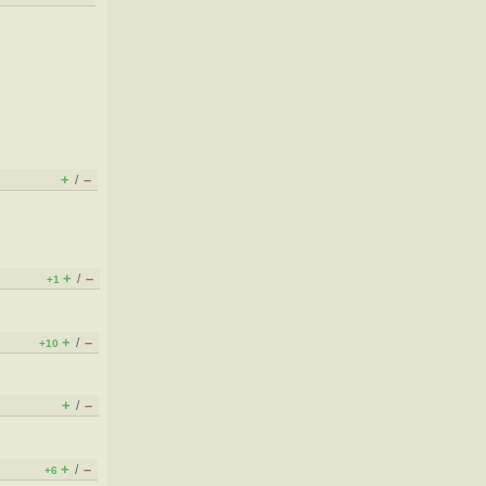
+
–
/
+
–
/
+1
+
–
/
+10
+
–
/
+
–
/
+6