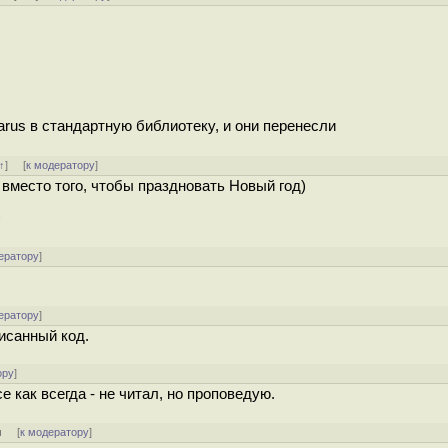
azarus в стандартную библиотеку, и они перенесли
↑
] [
к модератору
]
 вместо того, чтобы праздновать Новый год)
)
ератору
]
ератору
]
исанный код.
ору
]
е как всегда - не читал, но проповедую.
м
[
к модератору
]