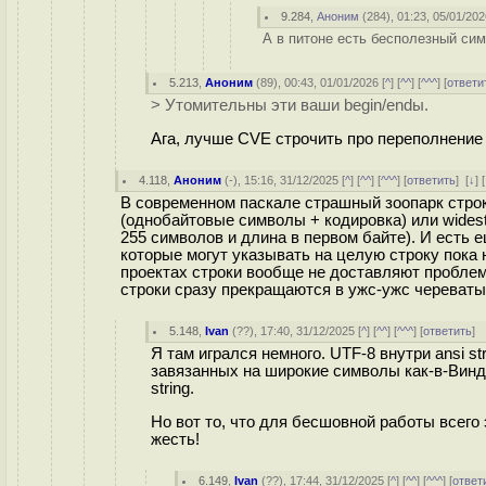
9.284
,
Аноним
(
284
), 01:23, 05/01/202
А в питоне есть бесполезный сим
5.213
,
Аноним
(
89
), 00:43, 01/01/2026 [
^
] [
^^
] [
^^^
] [
ответи
> Утомительны эти ваши begin/endы.
Ага, лучше CVE строчить про переполнение
4.118
,
Аноним
(
-
), 15:16, 31/12/2025 [
^
] [
^^
] [
^^^
] [
ответить
]
[
↓
] [
В современном паскале страшный зоопарк строк. 
(однобайтовые символы + кодировка) или widestr
255 символов и длина в первом байте). И есть 
которые могут указывать на целую строку пока н
проектах строки вообще не доставляют проблем,
строки сразу прекращаются в ужс-ужс череваты
5.148
,
Ivan
(
??
), 17:40, 31/12/2025 [
^
] [
^^
] [
^^^
] [
ответить
]
Я там игрался немного. UTF-8 внутри ansi s
завязанных на широкие символы как-в-Винде
string.
Но вот то, что для бесшовной работы всего 
жесть!
6.149
,
Ivan
(
??
), 17:44, 31/12/2025 [
^
] [
^^
] [
^^^
] [
ответ