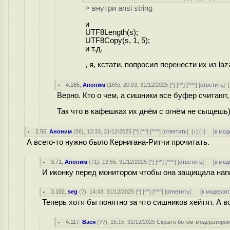
> внутри ansi string
и
UTF8Length(s);
UTF8Copy(s, 1, 5);
и т.д.
, я, кстати, попросил перенести их из l
4.165
,
Аноним
(
165
), 20:03, 31/12/2025 [
^
] [
^^
] [
^^^
] [
ответить
]
[
Верно. Кто о чем, а сишники все буфер считают,
Так что в кафешках их днём с огнём не сыщешь
2.56
,
Аноним
(
56
), 13:33, 31/12/2025 [
^
] [
^^
] [
^^^
] [
ответить
]
[
↓
] [
↑
] [
к мод
А всего-то нужно было Кернигана-Ритчи прочитать.
3.71
,
Аноним
(
71
), 13:55, 31/12/2025 [
^
] [
^^
] [
^^^
] [
ответить
]
[
к мод
И иконку перед монитором чтобы она защищала нап
3.102
,
seg
(
?
), 14:43, 31/12/2025 [
^
] [
^^
] [
^^^
] [
ответить
]
[
к модерат
Теперь хотя бы понятно за что сишников хейтят. А вс
4.117
,
Вася
(
??
), 15:15, 31/12/2025
Скрыто ботом-модераторо