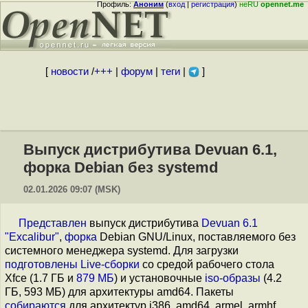
Профиль:
Аноним
(
вход
|
регистрация
)
неRU
opennet.me
[
новости
/
+++
|
форум
|
теги
|
]
Выпуск дистрибутива Devuan 6.1,
форка Debian без systemd
02.01.2026 09:07 (MSK)
Представлен
выпуск дистрибутива
Devuan 6.1
"Excalibur"
,
форка
Debian GNU/Linux, поставляемого без
системного менеджера systemd. Для загрузки
подготовлены
Live-сборки
со средой рабочего стола
Xfce (1.7 ГБ и
879 МБ
) и установочные
iso-образы
(4.2
ГБ, 593 МБ) для архитектуры amd64. Пакеты
собираются
для архитектур i386, amd64, armel, armhf,