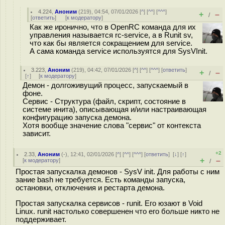
4.224
,
Аноним
(
219
), 04:54, 07/01/2026 [
^
] [
^^
] [
^^^
]
+
–
/
[
ответить
]
[
к модератору
]
Как же иронично, что в OpenRC команда для их
управления называется rc-service, a в Runit sv,
что как бы является сокращением для service.
А сама команда service используятся для SysVInit.
3.223
,
Аноним
(
219
), 04:42, 07/01/2026 [
^
] [
^^
] [
^^^
] [
ответить
]
+
–
/
[
↑
] [
к модератору
]
Демон - долгоживущий процесс, запускаемый в
фоне.
Сервис - Структура (файл, скрипт, состояние в
системе инита), описывающая и/или настраивающая
конфигурацию запуска демона.
Хотя вообще значение слова "сервис" от контекста
зависит.
+2
2.33
,
Аноним
(
-
), 12:41, 02/01/2026 [
^
] [
^^
] [
^^^
] [
ответить
]
[
↓
] [
↑
]
+
–
[
к модератору
]
/
Простая запускалка демонов - SysV init. Для работы с ним
зание bash не требуется. Есть команды запуска,
остановки, отключения и рестарта демона.
Простая запускалка сервисов - runit. Его юзают в Void
Linux. runit настолько совершенен что его больше никто не
поддерживает.