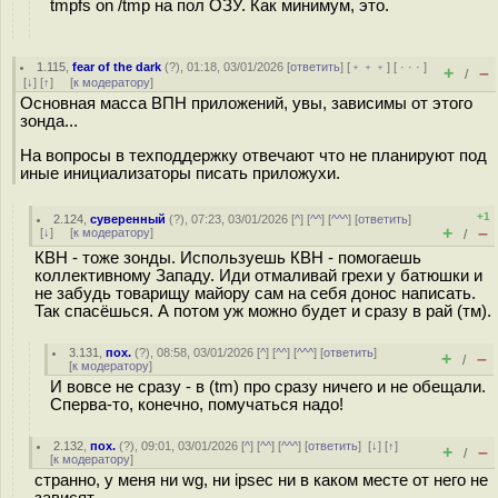
tmpfs on /tmp на пол ОЗУ. Как минимум, это.
1.115
,
fear of the dark
(
?
), 01:18, 03/01/2026 [
ответить
] [
﹢﹢﹢
] [
· · ·
]
+
–
/
[
↓
] [
↑
] [
к модератору
]
Основная масса ВПН приложений, увы, зависимы от этого
зонда...
На вопросы в техподдержку отвечают что не планируют под
иные инициализаторы писать приложухи.
+1
2.124
,
суверенный
(
?
), 07:23, 03/01/2026 [
^
] [
^^
] [
^^^
] [
ответить
]
+
–
[
↓
] [
к модератору
]
/
КВН - тоже зонды. Используешь КВН - помогаешь
коллективному Западу. Иди отмаливай грехи у батюшки и
не забудь товарищу майору сам на себя донос написать.
Так спасёшься. А потом уж можно будет и сразу в рай (тм).
3.131
,
пох.
(
?
), 08:58, 03/01/2026 [
^
] [
^^
] [
^^^
] [
ответить
]
+
–
/
[
к модератору
]
И вовсе не сразу - в (tm) про сразу ничего и не обещали.
Сперва-то, конечно, помучаться надо!
2.132
,
пох.
(
?
), 09:01, 03/01/2026 [
^
] [
^^
] [
^^^
] [
ответить
]
[
↓
] [
↑
]
+
–
/
[
к модератору
]
странно, у меня ни wg, ни ipsec ни в каком месте от него не