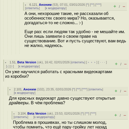
6.121
,
Аноним
(
53
), 07:01, 03/01/2026 [
^
] [
^^
] [
^^^
]
+
–
/
[
ответить
]
[
к модератору
]
А они, нехорошие такие, не рассказали об
особенностях своего мира? Но, оказывается,
догадаться-то не сложно... :-)
Еще раз: если людям так удобно - не мешайте им.
Они лишь заявили о своем праве на
существование. Вот и пусть существуют, вам ведь
не жалко, надеюсь.
1.51
,
Beta Version
(
ok
), 16:42, 02/01/2026 [
ответить
] [
﹢﹢﹢
] [
· · ·
]
+
–
/
[
↓
] [
↑
] [
к модератору
]
Он уже научился работать с красными видеокартами
из коробки?
2.101
,
Аноним
(
102
), 23:35, 02/01/2026 [
^
] [
^^
] [
^^^
] [
ответить
]
+
–
/
[
к модератору
]
Для красных видеокарт давно существуют открытые
драйверы. В чём проблема?
3.104
,
Beta Version
(
ok
), 23:53, 02/01/2026 [
^
] [
^^
] [
^^^
]
+
–
/
[
ответить
]
[
к модератору
]
Проблема в прошивках, но ты слишком молод,
чтобы помнить, что ещё пару-тройку лет назад