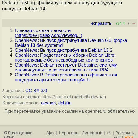
Debian Testing, формирующем основу для будущего
выпуска Debian 14.
+
–
исправить
/
+37
Главная ссылка к новости
(
https://dev1galaxy.org/viewtop...
)
OpenNews: Выпуск дистрибутива Devuan 6.0, форка
Debian 13 без systemd
OpenNews: Выпуск дистрибутива Debian 13.2
OpenNews: Представлены сборки Debian Libre,
поставляемые без несвободных компонентов
OpenNews: Debian тестирует Debusine, систему
индивидуальных репозиториев в стиле PPA
OpenNews: В Debian реализована официальная
поддержка архитектуры LoongArch
Лицензия:
CC BY 3.0
Короткая ссылка: https://opennet.ru/64545-devuan
Ключевые слова:
devuan
,
debian
При перепечатке указание ссылки на opennet.ru обязательно
Обсуждение
Ajax
|
1 уровень
|
Линейный
|
+/-
|
Раскрыть
(216)
всё
|
RSS