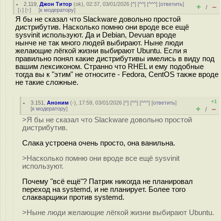
2.119
,
Джон Титор
(
ok
), 02:37, 03/01/2026 [
^
] [
^^
] [
^^^
] [
ответить
]
+
–
/
[
↓
] [
↑
] [
к модератору
]
Я бы не сказал что Slackware довольно простой
дистрибутив. Насколько помню они вроде все ещё
sysvinit используют. Да и Debian, Devuan вроде
нынче не так много людей выбирают. Ныне люди
желающие лёгкой жизни выбирают Ubuntu. Если я
правильно понял какие дистрибутивы имелись в виду под
вашим лексиконом. Странно что RHEL и ему подобные
тогда вы к "этим" не относите - Fedora, CentOS также вроде
не такие сложные.
+1
3.151
,
Аноним
(
-
), 17:59, 03/01/2026 [
^
] [
^^
] [
^^^
] [
ответить
]
+
–
[
к модератору
]
/
>Я бы не сказал что Slackware довольно простой
дистрибутив.
Слака устроена очень просто, она ванильна.
>Насколько помню они вроде все ещё sysvinit
используют.
Почему "всё ещё"? Патрик никогда не планировал
переход на systemd, и не планирует. Более того
слакварщики против systemd.
>Ныне люди желающие лёгкой жизни выбирают Ubuntu.