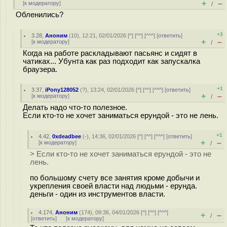
+
–
[
к модератору
]
/
Обленились?
+3
3.28
,
Аноним
(
10
), 12:21, 02/01/2026 [
^
] [
^^
] [
^^^
] [
ответить
]
+
–
[
к модератору
]
/
Когда на работе раскладывают пасьянс и сидят в
чатиках... Убунта как раз подходит как запускалка
браузера.
+1
3.37
,
iPony128052
(
?
), 13:24, 02/01/2026 [
^
] [
^^
] [
^^^
] [
ответить
]
+
–
[
к модератору
]
/
Делать надо что-то полезное.
Если кто-то не хочет заниматься ерундой - это не лень.
+1
4.42
,
0xdeadbee
(-), 14:36, 02/01/2026 [
^
] [
^^
] [
^^^
] [
ответить
]
+
–
[
к модератору
]
/
> Если кто-то не хочет заниматься ерундой - это не
лень.
по большому счету все занятия кроме добычи и
укрепления своей власти над людьми - ерунда.
деньги - один из инструментов власти.
4.174
,
Аноним
(
174
), 09:36, 04/01/2026 [
^
] [
^^
] [
^^^
]
+
–
/
[
ответить
]
[
к модератору
]