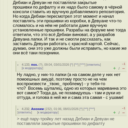
Дебиан и Девуан не поставляли закрытые
прошивки по дефалту и их надо было самому в чёрной
консоли ставить из вручную добавляемого репозитория.
Но когда Дебиан пересмотрел этот момент и начал
поставлять эти прошивки из коробки, в Девуане что-то
сломалось и на нём не работали даже вручную
установленные прошивки. Разрабы на форуме мне тогда
ответили, что это всё Дебиан виноват, а у разрабов
Девуана лапки. И так и не смогли рассказать, как
заставить Девуан работать с красной картой. Сейчас,
думаю, они это уже должны были исправить, но какие же
они всё таки позорники.
–1
4.133
,
пох.
(
?
), 09:04, 03/01/2026 [
^
] [
^^
] [
^^^
] [
ответить
]
+
–
[
к модератору
]
/
Ну ладно, у них-то лапки (а на самом деле у них нет
помоешных амудё, поэтому просто не на чем
воспроизвести _твою_ проблему) - у тебя-то
что? Восемь щупалец, одно из которых мариванна это
вот самое? Тогда да, не позавидуешь - там и руки из
оттуда, и голова в ней же и сама эта самая - с ушами!
–1
4.232
,
Аноним
(
232
), 01:06, 08/01/2026 [
^
] [
^^
] [
^^^
]
+
–
[
ответить
]
[
к модератору
]
/
> ещё пару-тройку лет назад Дебиан и Девуан не
поставляли закрытые прошивки по дефалту