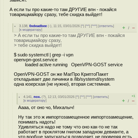
зависят.
А если ты про какие-то там ДРУГИЕ впн - покайся
товарищмайору сразу, тебе скидка выйдет!
3.138
,
0xdeadbee
(-), 11:15, 03/01/2026 [
^
] [
^^
] [
^^^
] [
ответить
]
+
–
/
[
к модератору
]
> А если ты про какие-то там ДРУГИЕ впн - покайся
товарищмайору сразу,
> тебе скидка выйдет!
$ sudo systemctl | grep -i vpn
openvpn-gost.service
loaded active running OpenVPN-GOST service
OpenVPN-GOST он же МагПро КриптоПакет
откладывает две личинки в /lib/systemd/system
одна юзерская (не нужно), вторая системная.
+1
4.141
,
пох.
(
?
), 12:13, 03/01/2026 [
^
] [
^^
] [
^^^
] [
ответить
]
+
–
[
к модератору
]
/
Аааа, от оно чо, Михалыч!
Ну так это ж импортозамещенное импортозамещение,
понимать надоть!
Удивляться надо не тому что оно как-то не так
работает в проклятом гнилом западном девианте, а
что вообще запускаться позволяет, не проверяя есть