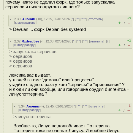
почему никто не сделал форк, где только запускалка
сервисов и ничего другого лишнего?
+3
2.30
,
Аноним
(
10
), 12:25, 02/01/2026 [
^
] [
^^
] [
^^^
] [
ответить
]
+
–
[
к модератору
]
/
> Devuan ... форк Debian без systemd
+2
2.32
,
0xdeadbee
(-), 12:38, 02/01/2026 [
^
] [
^^
] [
^^^
] [
ответить
]
[
↓
]
+
–
[
к модератору
]
/
> запускалка сервисов
> сервисов
> сервисов
> сервисов
лексика вас выдает.
у людей в теме "демоны" или "процессы".
угадйте с одного раза у кого "сервисы" и "приложения" ?
и люди ли они вообще, или говорящие орудия билгейтса +
линуспоттеринга ?
–1
3.34
,
Аноним
(
-
), 12:45, 02/01/2026 [
^
] [
^^
] [
^^^
] [
ответить
]
+
–
[
к модератору
]
/
>линуспоттеринга
Вообще-то, Линус не долюбливает Поттеринга.
Поттеринг тоже не очень к Линусу. И вообще Линус