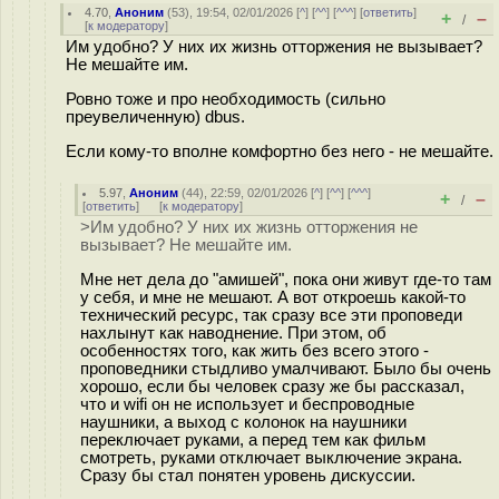
4.70
,
Аноним
(
53
), 19:54, 02/01/2026 [
^
] [
^^
] [
^^^
] [
ответить
]
+
–
/
[
к модератору
]
Им удобно? У них их жизнь отторжения не вызывает?
Не мешайте им.
Ровно тоже и про необходимость (сильно
преувеличенную) dbus.
Если кому-то вполне комфортно без него - не мешайте.
5.97
,
Аноним
(
44
), 22:59, 02/01/2026 [
^
] [
^^
] [
^^^
]
+
–
/
[
ответить
]
[
к модератору
]
>Им удобно? У них их жизнь отторжения не
вызывает? Не мешайте им.
Мне нет дела до "амишей", пока они живут где-то там
у себя, и мне не мешают. А вот откроешь какой-то
технический ресурс, так сразу все эти проповеди
нахлынут как наводнение. При этом, об
особенностях того, как жить без всего этого -
проповедники стыдливо умалчивают. Было бы очень
хорошо, если бы человек сразу же бы рассказал,
что и wifi он не использует и беспроводные
наушники, а выход с колонок на наушники
переключает руками, а перед тем как фильм
смотреть, руками отключает выключение экрана.
Сразу бы стал понятен уровень дискуссии.