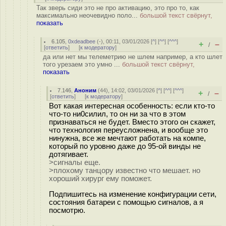
Так зверь сиди это не про активацию, это про то, как
максимально неочевидно поло...
большой текст свёрнут,
показать
6.105
,
0xdeadbee
(-), 00:11, 03/01/2026 [
^
] [
^^
] [
^^^
]
+
–
/
[
ответить
]
[
к модератору
]
да или нет мы телеметрию не шлем например, а кто шлет
того урезаем это умно ...
большой текст свёрнут,
показать
7.146
,
Аноним
(
44
), 14:02, 03/01/2026 [
^
] [
^^
] [
^^^
]
+
–
/
[
ответить
]
[
к модератору
]
Вот какая интересная особенность: если кто-то
что-то ни0силил, то он ни за что в этом
признаваться не будет. Вместо этого он скажет,
что технология переусложнена, и вообще это
нинужна, все же мечтают работать на компе,
который по уровню даже до 95-ой винды не
дотягивает.
>сигналы еще.
>плохому танцору известно что мешает. но
хороший хирург ему поможет.
Подпишитесь на изменение конфигурации сети,
состояния батареи с помощью сигналов, а я
посмотрю.