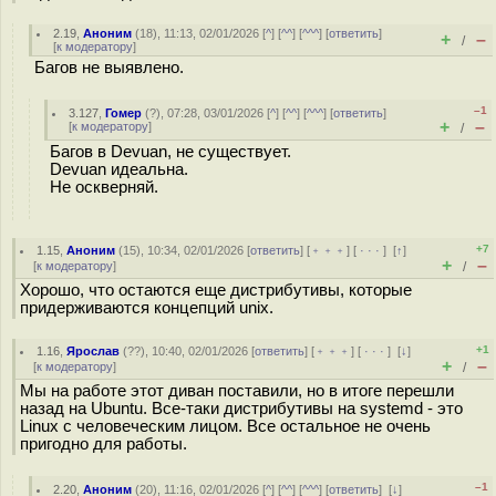
2.19
,
Аноним
(
18
), 11:13, 02/01/2026 [
^
] [
^^
] [
^^^
] [
ответить
]
+
–
/
[
к модератору
]
Багов не выявлено.
–1
3.127
,
Гомер
(
?
), 07:28, 03/01/2026 [
^
] [
^^
] [
^^^
] [
ответить
]
+
–
[
к модератору
]
/
Багов в Devuan, не существует.
Devuan идеальна.
Не оскверняй.
+7
1.15
,
Аноним
(
15
), 10:34, 02/01/2026 [
ответить
] [
﹢﹢﹢
] [
· · ·
]
[
↑
]
+
–
[
к модератору
]
/
Хорошо, что остаются еще дистрибутивы, которые
придерживаются концепций unix.
+1
1.16
,
Ярослав
(
??
), 10:40, 02/01/2026 [
ответить
] [
﹢﹢﹢
] [
· · ·
]
[
↓
]
+
–
[
к модератору
]
/
Мы на работе этот диван поставили, но в итоге перешли
назад на Ubuntu. Все-таки дистрибутивы на systemd - это
Linux с человеческим лицом. Все остальное не очень
пригодно для работы.
–1
2.20
,
Аноним
(
20
), 11:16, 02/01/2026 [
^
] [
^^
] [
^^^
] [
ответить
]
[
↓
]