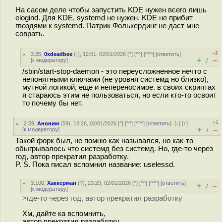
На сасом деле чтобы запустить KDE нужен всего лишь
elogind. Для KDE, systemd не нужен. KDE не прибит
гвоздями к systemd. Патрик Фолькердинг не даст мне
соврать.
–2
3.35
,
0xdeadbee
(-), 12:51, 02/01/2026 [
^
] [
^^
] [
^^^
] [
ответить
]
+
–
[
к модератору
]
/
/sbin/start-stop-daemon - это переусложненное нечто с
непонятными ключами (не уровня системд но близко),
мутной логикой, еще и непереносимое. в своих скриптах
я стараюсь этим не пользоваться, но если кто-то освоит
то почему бы нет.
+1
2.59
,
Аноним
(
59
), 18:26, 02/01/2026 [
^
] [
^^
] [
^^^
] [
ответить
]
[
↓
] [
↑
]
+
–
[
к модератору
]
/
Такой форк был, не помню как назывался, но как-то
обыгрывалось что системд без системд. Но, где-то через
год, автор прекратил разработку.
P. S. Пока писал вспомнил название: uselessd.
3.100
,
Хаккерман
(
?
), 23:29, 02/01/2026 [
^
] [
^^
] [
^^^
] [
ответить
]
+
–
/
[
к модератору
]
>где-то через год, автор прекратил разработку
Хм, дайте ка вспомнить,
автор прекратил разработку,