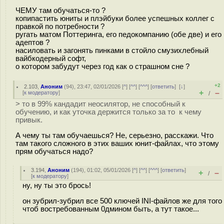
ЧЕМУ там обучаться-то ?
копипастить юниты и плэйбуки более успешных коллег с
правкой по потребности ?
ругать матом Поттеринга, его педокомпанию (обе две) и его
адептов ?
насиловать и загонять пинками в стойло смузихлебный
вайбкодерный софт,
о котором забудут через год как о страшном сне ?
+2
2.103
,
Аноним
(
94
), 23:47, 02/01/2026 [
^
] [
^^
] [
^^^
] [
ответить
]
[
↓
]
+
–
[
к модератору
]
/
> то в 99% кандадит неосилятор, не способный к
обучению, и как уточка держится только за то к чему
привык.
А чему ты там обучаешься? Не, серьезно, расскажи. Что
там такого сложного в этих ваших юнит-файлах, что этому
прям обучаться надо?
3.194
,
Аноним
(
194
), 01:02, 05/01/2026 [
^
] [
^^
] [
^^^
] [
ответить
]
+
–
/
[
к модератору
]
ну, ну ты это брось!
он зубрил-зубрил все 500 ключей INI-файлов же для того
чтоб востребованным 0дмином быть, а тут такое...