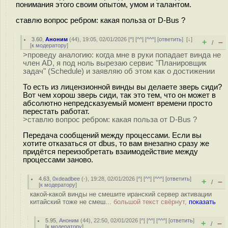
понимания этого своим опытом, умом и талантом.
ставлю вопрос ребром: какая польза от D-Bus ?
3.60
,
Аноним
(
44
), 19:05, 02/01/2026 [
^
] [
^^
] [
^^^
] [
ответить
]
[
↓
]
+
–
/
[
к модератору
]
>проведу аналогию: когда мне в руки попадает винда не
член AD, я под ноль вырезаю сервис "Планировщик
задач" (Schedule) и заявляю об этом как о достижении
То есть из лицензионной винды вы делаете зверь сиди?
Вот чем хорош зверь сиди, так это тем, что он может в
абсолютно непредсказуемый момент времени просто
перестать работат.
>ставлю вопрос ребром: какая польза от D-Bus ?
Передача сообщений между процессами. Если вы
хотите отказаться от dbus, то вам внезапно сразу же
придётся переизобретать взаимодействие между
процессами заново.
4.63
,
0xdeadbee
(-), 19:28, 02/01/2026 [
^
] [
^^
] [
^^^
] [
ответить
]
+
–
/
[
к модератору
]
какой-какой винды не смешите иранский сервер активации
китайский тоже не смеш...
большой текст свёрнут,
показать
5.95
,
Аноним
(
44
), 22:50, 02/01/2026 [
^
] [
^^
] [
^^^
] [
ответить
]
+
–
/
[
к модератору
]