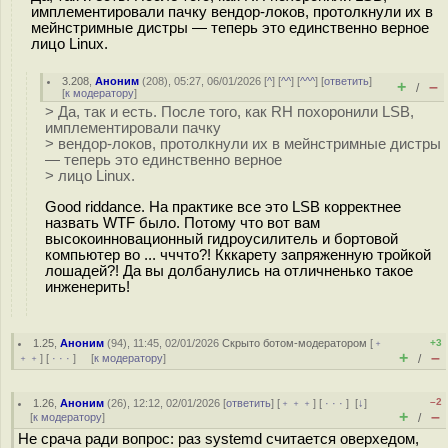
имплементировали пачку вендор-локов, протолкнули их в
мейнстримные дистры — теперь это единственно верное
лицо Linux.
3.208
,
Аноним
(
208
), 05:27, 06/01/2026 [
^
] [
^^
] [
^^^
] [
ответить
]
+
–
/
[
к модератору
]
> Да, так и есть. После того, как RH похоронили LSB,
имплементировали пачку
> вендор-локов, протолкнули их в мейнстримные дистры
— теперь это единственно верное
> лицо Linux.
Good riddance. На практике все это LSB корректнее
назвать WTF было. Потому что вот вам
высокоинновационный гидроусилитель и бортовой
компьютер во ... чччто?! Кккарету запряженную тройкой
лошадей?! Да вы долбанулись на отличненько такое
инженерить!
1.25
,
Аноним
(
94
), 11:45, 02/01/2026
Скрыто ботом-модератором
[
﹢
+3
+
–
﹢﹢
] [
· · ·
] [
к модератору
]
/
–2
1.26
,
Аноним
(
26
), 12:12, 02/01/2026 [
ответить
] [
﹢﹢﹢
] [
· · ·
]
[
↓
]
+
–
[
к модератору
]
/
Не срача ради вопрос: раз systemd считается оверхедом,