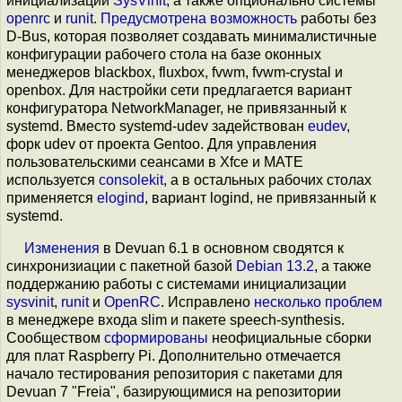
инициализации
SysVinit
, а также опционально системы
openrc
и
runit
.
Предусмотрена возможность
работы без
D-Bus, которая позволяет создавать минималистичные
конфигурации рабочего стола на базе оконных
менеджеров blackbox, fluxbox, fvwm, fvwm-crystal и
openbox. Для настройки сети предлагается вариант
конфигуратора NetworkManager, не привязанный к
systemd. Вместо systemd-udev задействован
eudev
,
форк udev от проекта Gentoo. Для управления
пользовательскими сеансами в Xfce и MATE
используется
consolekit
, а в остальных рабочих столах
применяется
elogind
, вариант logind, не привязанный к
systemd.
Изменения
в Devuan 6.1 в основном сводятся к
синхронизиации с пакетной базой
Debian 13.2
, а также
поддержанию работы с системами инициализации
sysvinit
,
runit
и
OpenRC
. Исправлено
несколько
проблем
в менеджере входа slim и пакете speech-synthesis.
Сообществом
сформированы
неофициальные сборки
для плат Raspberry Pi. Дополнительно отмечается
начало тестирования репозитория с пакетами для
Devuan 7 "Freia", базирующимися на репозитории