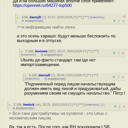
Да и на больших машинах вполне себе применяют:
https://opennet.ru/64277-top500
–1
4.96
,
dannyD
(
?
), 22:57, 02/01/2026 [
^
] [
^^
] [
^^^
] [
ответить
]
+
–
[
к модератору
]
/
>>и информацию найти легко
и это осень харашо: будут меньше беспокоить по
выходным и в отпуске.
5.108
,
Аноним
(
107
), 00:47, 03/01/2026 [
^
] [
^^
] [
^^^
]
+
–
/
[
ответить
]
[
к модератору
]
Ubuntu де-факто стандарт там где нет
импортозамещения.
6.130
,
dannyD
(
?
), 08:46, 03/01/2026 [
^
] [
^^
] [
^^^
]
+
–
/
[
ответить
]
[
к модератору
]
"Подчиненный перед лицом начальствующим
должен иметь вид лихой и придурковатый, дабы
разумением своим не смущать начальство." Пётр I
2.156
,
freehck
(
ok
), 20:29, 03/01/2026 [
^
] [
^^
] [
^^^
] [
ответить
]
[
↑
]
+
–
/
[
к модератору
]
> Все-таки дистрибутивы на systemd - это Linux с
человеческим лицом.
Да, так и есть. После того, как RH похоронили LSB,