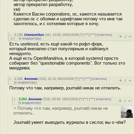
автор прекратил разработку,
хм)
Кажется Васян corporations, ос, кажется называется
сделаю ос с обоями и шрифтами потому что мне так
захотелось, и с хоткеями которые я хочу.
2.135
,
UraniumSun
(
ok
), 10:00, 03/01/2026 [
^
] [
^^
] [
^^^
] [
ответить
]
+
–
/
[
↑
] [
к модератору
]
Есть uselessd, есть ещё какой-то рофл-форк,
который внезапно стал популярным и хайпанул
ненадолго.
А ещё есть OpenMandriva, в которой systemd просто
собирают без "questionable components". Вот только это
мандрива.
2.216
,
Аноним
(
216
), 11:19, 06/01/2026 [
^
] [
^^
] [
^^^
] [
ответить
]
+
–
/
[
к модератору
]
Потому что там, например, journald никак не отпилить.
3.254
,
Аноним
(
219
), 08:49, 18/01/2026 [
^
] [
^^
] [
^^^
] [
ответить
]
+
–
/
[
к модератору
]
> Потому что там, например, journald никак не
отпилить.
Journald умеет выводить журналы в сислог, вы о чём?