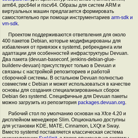
arm64, ppc64el и riscv64. Образы для систем ARM и
виртуальных машин предлагается формировать
самостоятельно при помощи инструментариев
arm-sdk и
vm-sdk
.
Проектом поддерживаются ответвления для около
400 пакетов Debian, которые модифицированы для
избавления от привязок к systemd, ребрендинга или
адаптации для особенностей инфраструктуры Devuan.
Два пакета (devuan-baseconf, jenkins-debian-glue-
buildenv-devuan) присутствуют только в Devuan и
связаны с настройкой репозиториев и работой
сборочной системы. В остальном Devuan полностью
совместим с Debian и может использоваться в качестве
основы для создания специализированных сборок
Debian без systemd. Специфичные для Devuan пакеты
можно загрузить из репозитория
packages.devuan.org
.
Рабочий стол по умолчанию основан на Xfce 4.20 и
дисплейном менеджере Slim. Опционально доступны
для установки KDE, MATE, Cinnamon, LXQt и Sway.
Вместо systemd поставляется классическая система