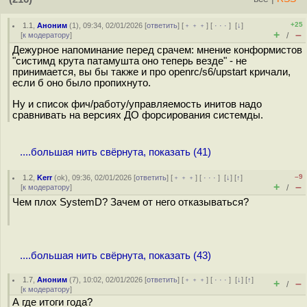
+25
1.1
,
Аноним
(
1
), 09:34, 02/01/2026 [
ответить
] [
﹢﹢﹢
] [
· · ·
]
[
↓
]
+
–
[
к модератору
]
/
Дежурное напоминание перед срачем: мнение конформистов
"систимд крута патамушта оно теперь везде" - не
принимается, вы бы также и про openrc/s6/upstart кричали,
если б оно было пропихнуто.
Ну и список фич/работу/управляемость инитов надо
сравнивать на версиях ДО форсирования системды.
....большая нить свёрнута, показать (41)
–9
1.2
,
Kerr
(
ok
), 09:36, 02/01/2026 [
ответить
] [
﹢﹢﹢
] [
· · ·
]
[
↓
] [
↑
]
+
–
[
к модератору
]
/
Чем плох SystemD? Зачем от него отказываться?
....большая нить свёрнута, показать (43)
1.7
,
Аноним
(
7
), 10:02, 02/01/2026 [
ответить
] [
﹢﹢﹢
] [
· · ·
]
[
↓
] [
↑
]
+
–
/
[
к модератору
]
А где итоги года?