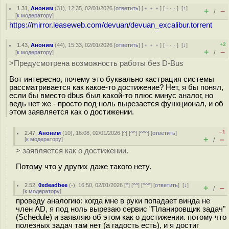
1.31
,
Аноним
(
31
), 12:35, 02/01/2026 [
ответить
] [
﹢﹢﹢
] [
· · ·
]
[
↑
]
+
–
/
[
к модератору
]
https://mirror.leaseweb.com/devuan/devuan_excalibur.torrent
+2
1.43
,
Аноним
(
44
), 15:33, 02/01/2026 [
ответить
] [
﹢﹢﹢
] [
· · ·
]
[
↓
]
+
–
[
к модератору
]
/
>Предусмотрена возможность работы без D-Bus
Вот интересно, почему это буквально кастрация системы
рассматривается как какое-то достижение? Нет, я бы понял,
если бы вместо dbus был какой-то плюс минус аналог, но
ведь нет же - просто под ноль вырезается функционал, и об
этом заявляется как о достижении.
–1
2.47
,
Аноним
(
10
), 16:08, 02/01/2026 [
^
] [
^^
] [
^^^
] [
ответить
]
+
–
[
к модератору
]
/
> заявляется как о достижении.
Потому что у других даже такого нету.
2.52
,
0xdeadbee
(-), 16:50, 02/01/2026 [
^
] [
^^
] [
^^^
] [
ответить
]
[
↓
]
+
–
/
[
к модератору
]
проведу аналогию: когда мне в руки попадает винда не
член AD, я под ноль вырезаю сервис "Планировщик задач"
(Schedule) и заявляю об этом как о достижении. потому что
полезных задач там нет (а гадость есть), и я достиг