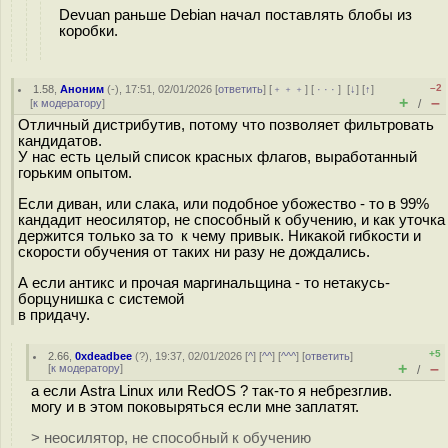
Devuan раньше Debian начал поставлять блобы из
коробки.
–2
1.58
,
Аноним
(
-
), 17:51, 02/01/2026 [
ответить
] [
﹢﹢﹢
] [
· · ·
]
[
↓
] [
↑
]
+
–
[
к модератору
]
/
Отличный дистрибутив, потому что позволяет фильтровать
кандидатов.
У нас есть целый список красных флагов, выработанный
горьким опытом.
Если диван, или слака, или подобное убожество - то в 99%
кандадит неосилятор, не способный к обучению, и как уточка
держится только за то к чему привык. Никакой гибкости и
скорости обучения от таких ни разу не дождались.
А если антикс и прочая маргинальщина - то нетакусь-
борцунишка с системой
в придачу.
+5
2.66
,
0xdeadbee
(
?
), 19:37, 02/01/2026 [
^
] [
^^
] [
^^^
] [
ответить
]
+
–
[
к модератору
]
/
а если Astra Linux или RedOS ? так-то я небрезглив.
могу и в этом поковыряться если мне заплатят.
> неосилятор, не способный к обучению