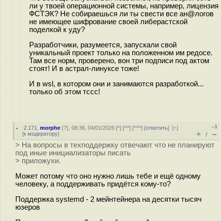
ли у твоей операционной системы, например, лицензия
ФСТЭК? Не собираешься ли ты свести все ан@логов
не имеющее шифрование своей либерастской
поделкой к уду?
Разработчики, разумеется, запускали свой
уникальный проект только на положенном им редосе.
Там все норм, проверено, вон три подписи под актом
стоят! И в астрал-линуксе тоже!
И в wsl, в котором они и занимаются разработкой...
только об этом тссс!
–1
2.171
,
morphe
(
?
), 08:36, 04/01/2026 [
^
] [
^^
] [
^^^
] [
ответить
]
[
↑
]
+
–
[
к модератору
]
/
> На вопросы в техподдержку отвечают что не планируют
под иные инициализаторы писать
> приложухи.
Может потому что оно нужно лишь тебе и ещё одному
человеку, а поддерживать придётся кому-то?
Поддержка systemd - 2 мейнтейнера на десятки тысяч
юзеров