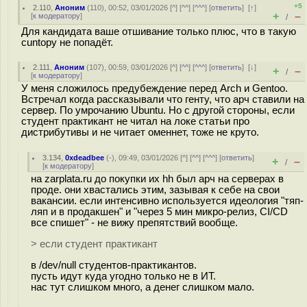
+5
2.110
,
Аноним
(
110
), 00:52, 03/01/2026 [
^
] [
^^
] [
^^^
] [
ответить
]
[
↑
]
+
–
[
к модератору
]
/
Для кандидата ваше отшивание только плюс, что в такую
cuntору не попадёт.
2.111
,
Аноним
(
107
), 00:59, 03/01/2026 [
^
] [
^^
] [
^^^
] [
ответить
]
[
↓
]
+
–
/
[
к модератору
]
У меня сложилось предубеждение перед Arch и Gentoo.
Встречал когда рассказывали что генту, что арч ставили на
сервер. По умрочанию Ubuntu. Но с другой стороны, если
студент практикант не читал на локе статьи про
дистрибутивы и не читает оменнет, тоже не круто.
3.134
,
0xdeadbee
(-), 09:49, 03/01/2026 [
^
] [
^^
] [
^^^
] [
ответить
]
+
–
/
[
к модератору
]
на zarplata.ru до покупки их hh был арч на серверах в
проде. они хвастались этим, зазывая к себе на свои
вакансии. если интенсивно используется идеология "тяп-
ляп и в продакшен" и "через 5 мин микро-релиз, CI/CD
все спишет" - не вижу препятствий вообще.
> если студент практикант
в /dev/null студентов-практикантов.
пусть идут куда угодно только не в ИТ.
нас тут слишком много, а денег слишком мало.