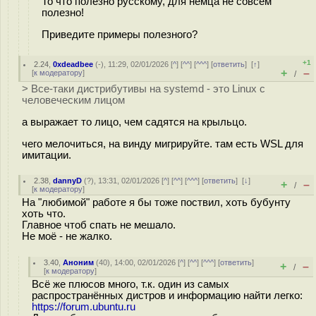
То что полезно русскому, для немца не совсем
полезно!
Приведите примеры полезного?
+1
2.24
,
0xdeadbee
(-), 11:29, 02/01/2026 [
^
] [
^^
] [
^^^
] [
ответить
]
[
↑
]
+
–
[
к модератору
]
/
> Все-таки дистрибутивы на systemd - это Linux с
человеческим лицом
а выражает то лицо, чем садятся на крыльцо.
чего мелочиться, на винду мигрируйте. там есть WSL для
имитации.
2.38
,
dannyD
(
?
), 13:31, 02/01/2026 [
^
] [
^^
] [
^^^
] [
ответить
]
[
↓
]
+
–
/
[
к модератору
]
На "любимой" работе я бы тоже поствил, хоть бубунту
хоть что.
Главное чтоб спать не мешало.
Не моё - не жалко.
3.40
,
Аноним
(
40
), 14:00, 02/01/2026 [
^
] [
^^
] [
^^^
] [
ответить
]
+
–
/
[
к модератору
]
Всё же плюсов много, т.к. один из самых
распространённых дистров и информацию найти легко:
https://forum.ubuntu.ru