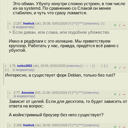
Это обман. Убунту изнутри сложно устроен, в том числе
из-за systemd. По сравнению со Слакой он менее
стабилен, и чуть что сразу ломается.
2.157
,
freehck
(
ok
), 20:38, 03/01/2026 [
^
] [
^^
] [
^^^
] [
ответить
]
[
↑
]
+
–
/
[
к модератору
]
> Если диван, или слака, или подобное убожество
Имхо в редфлаги с это излишне. Мы приветствуем
кругозор. Работать у нас, правда, придётся всё равно с
убунтой.
1.75
,
turbo2001
(
ok
), 20:50, 02/01/2026 [
ответить
] [
﹢﹢﹢
] [
· · ·
]
[
↓
]
+
–
/
[
↑
] [
к модератору
]
Интересно, а существует форк Debian, только без rust?
2.77
,
Аноним
(
53
), 21:06, 02/01/2026 [
^
] [
^^
] [
^^^
] [
ответить
]
+
–
/
[
к модератору
]
Зависит от целей. Если для десктопа, то будет зависеть от
ответа на вопрос:
А мэйнстримный броузер без него существует?
2.158
,
freehck
(
ok
), 20:40, 03/01/2026 [
^
] [
^^
] [
^^^
] [
ответить
]
+
–
/