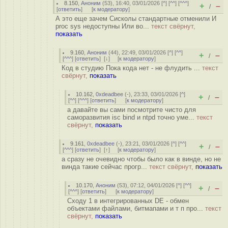
8.150
,
Аноним
(
53
), 16:40, 03/01/2026 [
^
] [
^^
] [
^^^
]
+
–
/
[
ответить
]
[
к модератору
]
А это еще зачем Сисколы стандартные отменили И
proc sys недоступны Или во...
текст свёрнут,
показать
9.160
,
Аноним
(
44
), 22:49, 03/01/2026 [
^
] [
^^
]
+
–
/
[
^^^
] [
ответить
]
[
↓
] [
к модератору
]
Код в студию Пока кода нет - не флудить ...
текст
свёрнут,
показать
10.162
,
0xdeadbee
(-), 23:33, 03/01/2026 [
^
]
+
–
/
[
^^
] [
^^^
] [
ответить
]
[
к модератору
]
а давайте вы сами посмотрите чисто для
саморазвития isc bind и ntpd точно уме...
текст
свёрнут,
показать
9.161
,
0xdeadbee
(-), 23:21, 03/01/2026 [
^
] [
^^
]
+
–
/
[
^^^
] [
ответить
]
[
↑
] [
к модератору
]
а сразу не очевидно чтобы было как в винде, но не
винда такие сейчас прогр...
текст свёрнут,
показать
10.170
,
Аноним
(
53
), 07:12, 04/01/2026 [
^
] [
^^
]
+
–
/
[
^^^
] [
ответить
]
[
к модератору
]
Сходу 1 в интегрированных DE - обмен
объектами файлами, битмапами и т п про...
текст
свёрнут,
показать