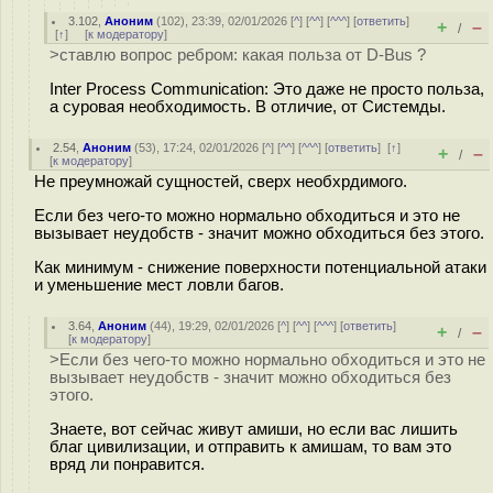
3.102
,
Аноним
(
102
), 23:39, 02/01/2026 [
^
] [
^^
] [
^^^
] [
ответить
]
+
–
/
[
↑
] [
к модератору
]
>ставлю вопрос ребром: какая польза от D-Bus ?
Inter Process Communication: Это даже не просто польза,
а суровая необходимость. В отличие, от Системды.
2.54
,
Аноним
(
53
), 17:24, 02/01/2026 [
^
] [
^^
] [
^^^
] [
ответить
]
[
↑
]
+
–
/
[
к модератору
]
Не преумножай сущностей, сверх необхрдимого.
Если без чего-то можно нормально обходиться и это не
вызывает неудобств - значит можно обходиться без этого.
Как минимум - снижение поверхности потенциальной атаки
и уменьшение мест ловли багов.
3.64
,
Аноним
(
44
), 19:29, 02/01/2026 [
^
] [
^^
] [
^^^
] [
ответить
]
+
–
/
[
к модератору
]
>Если без чего-то можно нормально обходиться и это не
вызывает неудобств - значит можно обходиться без
этого.
Знаете, вот сейчас живут амиши, но если вас лишить
благ цивилизации, и отправить к амишам, то вам это
вряд ли понравится.