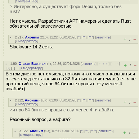
[
к модератору
]
> Интересно, а существует форк Debian, только без
rust?
Нет смысла. Разработчики APT намерены сделать Rust
обязательной зависимостью.
2.217
,
Аноним
(
216
), 11:22, 06/01/2026 [
^
] [
^^
] [
^^^
] [
ответить
]
+
–
/
[
к модератору
]
Slackware 14.2 есть.
1.90
,
Стакан Васяныч
(-), 22:36, 02/01/2026 [
ответить
] [
﹢﹢﹢
] [
· · ·
]
+
–
/
[
↓
] [
↑
] [
к модератору
]
В этом дистре нет смысла, потому что смысл отказываться
от сустем-д есть только на 32-битных на системах (нет, я не
про третий пень, я про 64-битные процы с озу менее 4
гигабайт).
2.112
,
Аноним
(
107
), 01:00, 03/01/2026 [
^
] [
^^
] [
^^^
] [
ответить
]
+
–
/
[
к модератору
]
>я про 64-битные процы с озу менее 4 гигабайт).
Резонный вопрос, а нафига?
3.122
,
Аноним
(
53
), 07:03, 03/01/2026 [
^
] [
^^
] [
^^^
] [
ответить
]
+
–
/
[
к модератору
]