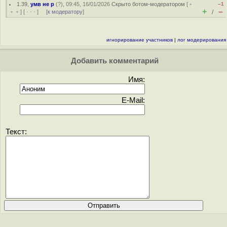
1.39
,
умв не р
(
?
), 09:45, 16/01/2026
Скрыто ботом-модератором
[
﹢
–1
+
–
﹢﹢
] [
· · ·
] [
к модератору
]
/
игнорирование участников
|
лог модерирования
Добавить комментарий
Имя:
E-Mail:
Текст: