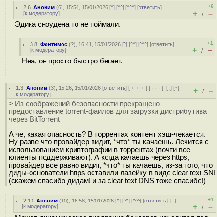
+6
2.6
,
Аноним
(
6
), 15:54, 15/01/2026 [
^
] [
^^
] [
^^^
] [
ответить
]
+
–
[
к модератору
]
/
Эдика сноудена то не поймали.
+1
3.8
,
Фонтимос
(
?
), 16:41, 15/01/2026 [
^
] [
^^
] [
^^^
] [
ответить
]
+
–
[
к модератору
]
/
Неа, он просто быстро бегает.
1.3
,
Аноним
(
3
), 15:26, 15/01/2026 [
ответить
] [
﹢﹢﹢
] [
· · ·
]
[
↓
] [
↑
]
+
–
/
[
к модератору
]
> Из соображений безопасности прекращено
предоставление torrent-файлов для загрузки дистрибутива
через BitTorrent
А че, какая опасность? В торрентах контент хэш-чекается.
Ну разве что провайдер видит, *что* ты качаешь. Лечится с
использованием криптографии в торрентах (почти все
клиенты поддерживают). А когда качаешь через https,
провайдер все равно видит, *что* ты качаешь, из-за того, что
диды-основатели https оставили лазейку в виде clear text SNI
(скажем спасибо дидам! и за clear text DNS тоже спасибо!)
+1
2.10
,
Аноним
(
10
), 16:58, 15/01/2026 [
^
] [
^^
] [
^^^
] [
ответить
]
[
↓
]
+
–
[
к модератору
]
/