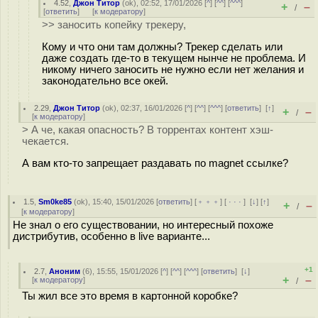
4.52
,
Джон Титор
(
ok
), 02:52, 17/01/2026 [
^
] [
^^
] [
^^^
]
+
–
/
[
ответить
]
[
к модератору
]
>> заносить копейку трекеру,
Кому и что они там должны? Трекер сделать или
даже создать где-то в текущем нынче не проблема. И
никому ничего заносить не нужно если нет желания и
законодательно все окей.
2.29
,
Джон Титор
(
ok
), 02:37, 16/01/2026 [
^
] [
^^
] [
^^^
] [
ответить
]
[
↑
]
+
–
/
[
к модератору
]
> А че, какая опасность? В торрентах контент хэш-
чекается.
А вам кто-то запрещает раздавать по magnet ссылке?
1.5
,
Sm0ke85
(
ok
), 15:40, 15/01/2026 [
ответить
] [
﹢﹢﹢
] [
· · ·
]
[
↓
] [
↑
]
+
–
/
[
к модератору
]
Не знал о его существовании, но интересный похоже
дистрибутив, особенно в live варианте...
+1
2.7
,
Аноним
(
6
), 15:55, 15/01/2026 [
^
] [
^^
] [
^^^
] [
ответить
]
[
↓
]
+
–
[
к модератору
]
/
Ты жил все это время в картонной коробке?