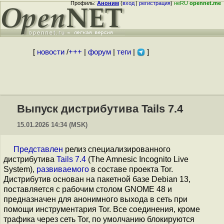
Профиль:
Аноним
(
вход
|
регистрация
)
неRU
opennet.me
[
новости
/
+++
|
форум
|
теги
|
]
Выпуск дистрибутива Tails 7.4
15.01.2026 14:34 (MSK)
Представлен
релиз специализированного
дистрибутива
Tails 7.4
(The Amnesic Incognito Live
System),
развиваемого
в составе проекта Tor.
Дистрибутив основан на пакетной базе Debian 13,
поставляется с рабочим столом GNOME 48 и
предназначен для анонимного выхода в сеть при
помощи инструментария Tor. Все соединения, кроме
трафика через сеть Tor, по умолчанию блокируются