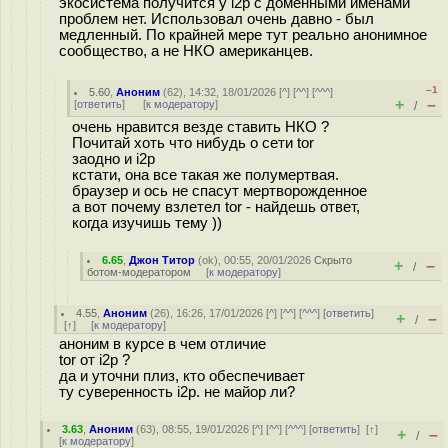
экосистема получится у i2p с доменными именами
проблем нет. Использовал очень давно - был
медленный. По крайней мере тут реально анонимное
сообщество, а не НКО американцев.
–1
5.60
,
Аноним
(
62
), 14:32, 18/01/2026 [
^
] [
^^
] [
^^^
]
+
–
[
ответить
]
[
к модератору
]
/
очень нравится везде ставить НКО ?
Почитай хоть что нибудь о сети tor
заодно и i2p
кстати, она все такая же полумертвая.
браузер и ось не спасут мертворожденное
а вот почему взлетел tor - найдешь ответ,
когда изучишь тему ))
6.65
,
Джон Титор
(
ok
), 00:55, 20/01/2026
Скрыто
+
–
/
ботом-модератором
[
к модератору
]
4.55
,
Аноним
(
26
), 16:26, 17/01/2026 [
^
] [
^^
] [
^^^
] [
ответить
]
+
–
/
[
↑
] [
к модератору
]
аноним в курсе в чем отличие
tor от i2p ?
да и уточни плиз, кто обеспечивает
ту суверенность i2p. не майор ли?
3.63
,
Аноним
(
63
), 08:55, 19/01/2026 [
^
] [
^^
] [
^^^
] [
ответить
]
[
↑
]
+
–
/
[
к модератору
]