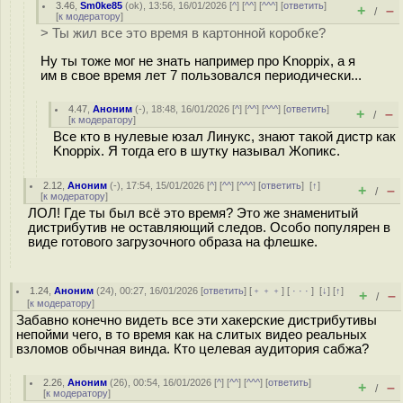
3.46
,
Sm0ke85
(
ok
), 13:56, 16/01/2026 [
^
] [
^^
] [
^^^
] [
ответить
]
+
–
/
[
к модератору
]
> Ты жил все это время в картонной коробке?
Ну ты тоже мог не знать например про Knoppix, а я
им в свое время лет 7 пользовался периодически...
4.47
,
Аноним
(
-
), 18:48, 16/01/2026 [
^
] [
^^
] [
^^^
] [
ответить
]
+
–
/
[
к модератору
]
Все кто в нулевые юзал Линукс, знают такой дистр как
Knoppix. Я тогда его в шутку называл Жопикс.
2.12
,
Аноним
(
-
), 17:54, 15/01/2026 [
^
] [
^^
] [
^^^
] [
ответить
]
[
↑
]
+
–
/
[
к модератору
]
ЛОЛ! Где ты был всё это время? Это же знаменитый
дистрибутив не оставляющий следов. Особо популярен в
виде готового загрузочного образа на флешке.
1.24
,
Аноним
(
24
), 00:27, 16/01/2026 [
ответить
] [
﹢﹢﹢
] [
· · ·
]
[
↓
] [
↑
]
+
–
/
[
к модератору
]
Забавно конечно видеть все эти хакерские дистрибутивы
непойми чего, в то время как на слитых видео реальных
взломов обычная винда. Кто целевая аудитория сабжа?
2.26
,
Аноним
(
26
), 00:54, 16/01/2026 [
^
] [
^^
] [
^^^
] [
ответить
]
+
–
/
[
к модератору
]