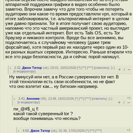
аппаратной поддержки графики в видео особенно было
заметно. Впрочем замечу что для того чтобы не потерять
аудиторию они какое-то время предоставляли vpn, который в
итоге заблокировали, т.е. альтернативный интернет в целом
уже давно признали. Tor в итоге получает свою аудиторию,
напомню что это частный американский проект, но выглядит
уже как отдельный интернет. Вот есть Tails OS, есть Tor
браузер и никакого контроля. Вроде бы все анонимно, вы
подключаетесь к случайному человеку (даже трем
форсайтам), хотя первый раз их находите через один из 10-
ки разных вшитых серверов. Интересно. Раньше втирали что
все это ради безопасности, да и сейчас порой напишут.
2.32
,
Джон Титор
(
ok
), 03:01, 16/01/2026 [
^
] [
^^
] [
^^^
] [
ответить
]
[
↓
]
+
–
/
[
к модератору
]
Ну минусуй или нет, а в России суверенного tor нет. В
этой технологии есть свои особенности, но не факт
что оно взлетит как... ну биткоин например.
+1
3.43
,
Аноним
(
45
), 13:48, 16/01/2026 [
^
] [
^^
] [
^^^
] [
ответить
]
[
↓
]
+
–
[
к модератору
]
/
пи_@#$_ц !!
какой такой суверенный tor ?
вообще понимаешь что несешь?
+1
4.50
,
Джон Титор
(
ok
), 01:36, 17/01/2026 [
^
] [
^^
] [
^^^
]