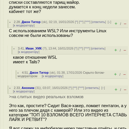
списки составляются тарищ майор.
думается к конц недели занесем.
кабинет тот же?
2.28
,
Джон Титор
(
ok
), 02:19, 16/01/2026 [
^
] [
^^
] [
^^^
] [
ответить
]
[
↓
]
+
–
/
[
к модератору
]
С использованием WSL? Или инструменты Linux
совсем не были использованы?
3.41
,
Иван_УИК
(
?
), 13:44, 16/01/2026 [
^
] [
^^
] [
^^^
] [
ответить
]
+
–
/
[
к модератору
]
какое отношение WSL
имеет к Tails?
4.51
,
Джон Титор
(
ok
), 01:38, 17/01/2026
Скрыто ботом-
+
–
/
модератором
[
к модератору
]
2.33
,
Аноним
(
31
), 03:07, 16/01/2026 [
^
] [
^^
] [
^^^
] [
ответить
]
[
↑
]
+
–
/
[
к модератору
]
>на слитых видео реальных взломов
Это как, простите? Сидит Вася-хакер, ломает пентагон, а у
него за плечом дядя с камерой? Или это видео из
категории "ТОП 10 ВЗЛОМОВ ВСЕГО ИНТЕРНЕТА СТАВЬ
ЛАЙК И РЕТВИТ"?
Я вот слежу за инфобезом через текстовые отчёты, и сеть