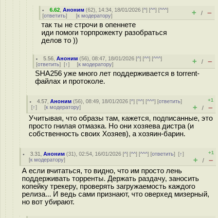
6.62
,
Аноним
(
62
), 14:34, 18/01/2026 [
^
] [
^^
] [
^^^
]
+
–
/
[
ответить
]
[
к модератору
]
так ты не строчи в опеннете
иди помоги торпрожекту разобраться
делов то ))
5.56
,
Аноним
(
56
), 08:47, 18/01/2026 [
^
] [
^^
] [
^^^
]
+
–
/
[
ответить
]
[
↑
] [
к модератору
]
SHA256 уже много лет поддерживается в torrent-
файлах и протоколе.
+1
4.57
,
Аноним
(
56
), 08:49, 18/01/2026 [
^
] [
^^
] [
^^^
] [
ответить
]
+
–
[
↑
] [
к модератору
]
/
Учитывая, что образы там, кажется, подписанные, это
просто гнилая отмазка. Но они хозяева дистра (и
собственность своих Хозяев), а хозяин-барин.
+1
3.31
,
Аноним
(
31
), 02:54, 16/01/2026 [
^
] [
^^
] [
^^^
] [
ответить
]
[
↑
]
+
–
[
к модератору
]
/
А если вчитаться, то видно, что им просто лень
поддерживать торренты. Держать раздачу, заносить
копейку трекеру, проверять загружаемость каждого
релиза... И ведь сами признают, что оверхед мизерный,
но вот убирают.