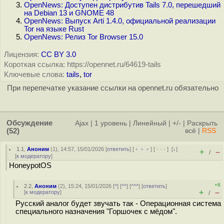
OpenNews: Доступен дистрибутив Tails 7.0, перешедший
на Debian 13 и GNOME 48
OpenNews: Выпуск Arti 1.4.0, официальной реализации
Tor на языке Rust
OpenNews: Релиз Tor Browser 15.0
Лицензия:
CC BY 3.0
Короткая ссылка: https://opennet.ru/64619-tails
Ключевые слова:
tails
,
tor
При перепечатке указание ссылки на opennet.ru обязательно
Обсуждение
Ajax
|
1 уровень
|
Линейный
|
+/-
|
Раскрыть
(52)
всё
|
RSS
1.1
,
Аноним
(
1
), 14:57, 15/01/2026 [
ответить
] [
﹢﹢﹢
] [
· · ·
]
[
↓
]
+
–
/
[
к модератору
]
HoneypotOS
+8
2.2
,
Аноним
(
2
), 15:24, 15/01/2026 [
^
] [
^^
] [
^^^
] [
ответить
]
+
–
[
к модератору
]
/
Русский аналог будет звучать так - Операционная система
специального назначения "Горшочек с мёдом".