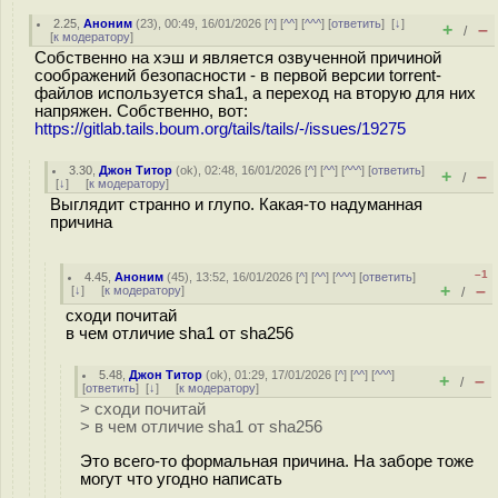
2.25
,
Аноним
(
23
), 00:49, 16/01/2026 [
^
] [
^^
] [
^^^
] [
ответить
]
[
↓
]
+
–
/
[
к модератору
]
Собственно на хэш и является озвученной причиной
соображений безопасности - в первой версии torrent-
файлов используется sha1, а переход на вторую для них
напряжен. Собственно, вот:
https://gitlab.tails.boum.org/tails/tails/-/issues/19275
3.30
,
Джон Титор
(
ok
), 02:48, 16/01/2026 [
^
] [
^^
] [
^^^
] [
ответить
]
+
–
/
[
↓
] [
к модератору
]
Выглядит странно и глупо. Какая-то надуманная
причина
–1
4.45
,
Аноним
(
45
), 13:52, 16/01/2026 [
^
] [
^^
] [
^^^
] [
ответить
]
+
–
[
↓
] [
к модератору
]
/
сходи почитай
в чем отличие sha1 от sha256
5.48
,
Джон Титор
(
ok
), 01:29, 17/01/2026 [
^
] [
^^
] [
^^^
]
+
–
/
[
ответить
]
[
↓
] [
к модератору
]
> сходи почитай
> в чем отличие sha1 от sha256
Это всего-то формальная причина. На заборе тоже
могут что угодно написать