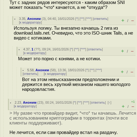
Тут с задних рядов интересуются - каким образом SNI
может показать *что* качается, а не *откуда*?
3.35
,
Аноним
(
3
), 04:40, 16/01/2026 [
^
] [
^^
] [
^^^
] [
ответить
]
+
–
/
[
к модератору
]
Используя логику. Ты внезапно качаешь 2 гига из
download.tails.net. Очевидно, что это ISO-шник Tails, а не
видео с котиками.
4.37
,
1
(
??
), 09:24, 16/01/2026 [
^
] [
^^
] [
^^^
] [
ответить
]
+
–
/
[
к модератору
]
Может это порно с конями, а не котики.
5.58
,
Аноним
(
58
), 13:36, 18/01/2026 [
^
] [
^^
] [
^^^
]
+
–
/
[
ответить
]
[
к модератору
]
Вот на этом невысказанном предположении и
держится весь хрупкий механизм нашего молодого
народовластия.
+1
2.23
,
Аноним
(
23
), 00:24, 16/01/2026 [
^
] [
^^
] [
^^^
] [
ответить
]
[
↑
]
+
–
[
к модератору
]
/
> Ну разве что провайдер видит, *что* ты качаешь. Лечится
с использованием криптографии в торрентах (почти все
клиенты поддерживают).
Не лечится, если сам провайдер встал на раздачу.