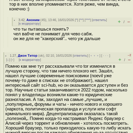
тор в них вполне упоминается. Хотя реже, чем винда,
конечно :)
3.42
,
Аноним
(
45
), 13:46, 16/01/2026 [
^
] [
^^
] [
^^^
] [
ответить
]
+
–
/
[
к модератору
]
что ты пытаешься понять?
чел вабче не понимает для чево сабж.
он же для не "хакерский".. чего уж дальше
–2
1.27
,
Джон Титор
(
ok
), 02:10, 16/01/2026 [
ответить
] [
﹢﹢﹢
] [
· · ·
]
+
–
[
↓
] [
↑
] [
к модератору
]
/
Помню как мне тут рассказывали что tor изменился в
лучшую сторону, что там ничего плохого нет. Зашёл,
нашел лучшие современные поисковики (noevil уже
почему-то даже в списках не отображают), нашел
интересный сайт sci-hub, но он оказывается доступен и без
тор. Научные статьи заканчиваются 2022 годом, насколько
понял у владелицы возникли какие-то юридические
разногласия. А так, заходил на самые „лучшие„ и
„популярные„ форумы и чаты - ничего нового и хорошего
(наркота, политическая пропаганда и услуги или софт
крмнального мира). Децентрализация оказалась такой
„полезной„. Помню когда-то настраивал Яндекс браузер с
Алисой через торрент и обновления - хотелось посмотреть.
Хороший браузер, только приходилось какую-то либу искать
нужной версии после каждого обновления из-за отсутствия