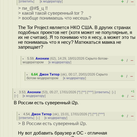
+
–
[
ответить
]
[
к модератору
]
/
> пи_@#$_ц !!
> какой такой суверенный tor ?
> вообще понимаешь что несешь?
The Tor Project является НКО США. В других странах
подобных проектов нет (хотя может не популярные, я
их не считаю). Я то понимаю что я несу, а может это ты
не понимаешь что я несу? Матюкаться мамка не
запрещает?
5.59
,
Аноним
(
62
), 14:29, 18/01/2026
Скрыто ботом-
+
–
/
модератором
[
к модератору
]
6.64
,
Джон Титор
(
ok
), 00:17, 20/01/2026
Скрыто
+
–
/
ботом-модератором
[
к модератору
]
+1
3.53
,
Аноним
(
53
), 05:27, 17/01/2026 [
^
] [
^^
] [
^^^
] [
ответить
]
[
↓
]
+
–
[
↑
] [
к модератору
]
/
В России есть суверенный i2p.
4.54
,
Джон Титор
(
ok
), 15:01, 17/01/2026 [
^
] [
^^
] [
^^^
]
+
–
/
[
ответить
]
[
↓
] [
к модератору
]
> В России есть суверенный i2p.
Ну вот добавить браузер и ОС - отличная