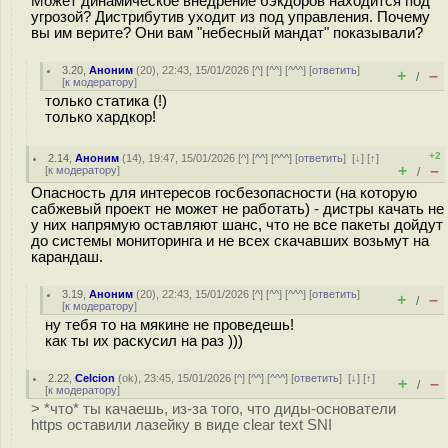
Может динамическое внедрение бэкдоров находится под
угрозой? Дистрибутив уходит из под управления. Почему
вы им верите? Они вам "небесный мандат" показывали?
3.20
,
Аноним
(
20
), 22:43, 15/01/2026 [
^
] [
^^
] [
^^^
] [
ответить
]
+
–
/
[
к модератору
]
только статика (!)
только хардкор!
+2
2.14
,
Аноним
(
14
), 19:47, 15/01/2026 [
^
] [
^^
] [
^^^
] [
ответить
]
[
↓
] [
↑
]
+
–
[
к модератору
]
/
Опасность для интересов госбезопасности (на которую
сабжевый проект не может не работать) - дистры качать не
у них напрямую оставляют шанс, что не все пакеты дойдут
до системы мониторинга и не всех скачавших возьмут на
карандаш.
3.19
,
Аноним
(
20
), 22:43, 15/01/2026 [
^
] [
^^
] [
^^^
] [
ответить
]
+
–
/
[
к модератору
]
ну тебя то на мякине не проведешь!
как ты их раскусил на раз )))
2.22
,
Celcion
(
ok
), 23:45, 15/01/2026 [
^
] [
^^
] [
^^^
] [
ответить
]
[
↓
] [
↑
]
+
–
/
[
к модератору
]
> *что* ты качаешь, из-за того, что диды-основатели
https оставили лазейку в виде clear text SNI