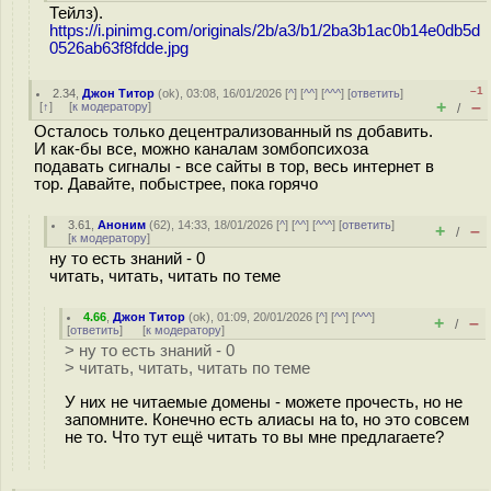
Тейлз).
https://i.pinimg.com/originals/2b/a3/b1/2ba3b1ac0b14e0db5d
0526ab63f8fdde.jpg
–1
2.34
,
Джон Титор
(
ok
), 03:08, 16/01/2026 [
^
] [
^^
] [
^^^
] [
ответить
]
+
–
[
↑
] [
к модератору
]
/
Осталось только децентрализованный ns добавить.
И как-бы все, можно каналам зомбопсихоза
подавать сигналы - все сайты в тор, весь интернет в
тор. Давайте, побыстрее, пока горячо
3.61
,
Аноним
(
62
), 14:33, 18/01/2026 [
^
] [
^^
] [
^^^
] [
ответить
]
+
–
/
[
к модератору
]
ну то есть знаний - 0
читать, читать, читать по теме
4.66
,
Джон Титор
(
ok
), 01:09, 20/01/2026 [
^
] [
^^
] [
^^^
]
+
–
/
[
ответить
]
[
к модератору
]
> ну то есть знаний - 0
> читать, читать, читать по теме
У них не читаемые домены - можете прочесть, но не
запомните. Конечно есть алиасы на to, но это совсем
не то. Что тут ещё читать то вы мне предлагаете?