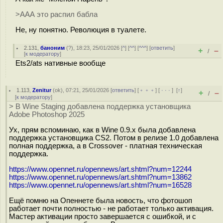
>ААА это распил бабла
Не, ну понятно. Революция в туалете.
2.131
,
баноним
(
?
), 18:23, 25/01/2026 [
^
] [
^^
] [
^^^
] [
ответить
]
+
–
/
[
к модератору
]
Ets2/ats нативные вообще
1.113
,
Zenitur
(
ok
), 07:21, 25/01/2026 [
ответить
] [
﹢﹢﹢
] [
· · ·
]
[
↑
]
+
–
/
[
к модератору
]
> В Wine Staging добавлена поддержка установщика
Adobe Photoshop 2025
Ух, прям вспоминаю, как в Wine 0.9.x была добавлена
поддержка установщика CS2. Потом в релизе 1.0 добавлена
полная поддержка, а в Crossover - платная техническая
поддержка.
https://www.opennet.ru/opennews/art.shtml?num=12244
https://www.opennet.ru/opennews/art.shtml?num=13862
https://www.opennet.ru/opennews/art.shtml?num=16528
Ещё помню на Опеннете была новость, что фотошоп
работает почти полностью - не работает только активация.
Мастер активации просто завершается с ошибкой, и с