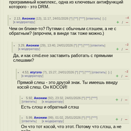
программный комплекс, одна из ключевых антифункций
которого - это DRM.
–4
2.13
,
Аноним
(
13
), 11:17, 24/01/2026 [
^
] [
^^
] [
^^^
] [
ответить
]
[
↓
]
+
–
[
к модератору
]
/
Чем он ближе-то? Путями с обычным слэшем, а не с
обратным? (впрочем, в винде так тоже можно.)
–2
3.29
,
Аноним
(
29
), 13:40, 24/01/2026 [
^
] [
^^
] [
^^^
] [
ответить
]
+
–
[
к модератору
]
/
Да, и как cmd.exe заставить работать с прямыми
слешами?
–2
4.53
,
ятутэто
(
?
), 15:27, 24/01/2026 [
^
] [
^^
] [
^^^
] [
ответить
]
[
↓
]
+
–
[
к модератору
]
/
Прямой слеш - это другой знак. Ты имеешь ввиду
косой слеш. Он КОСОЙ!
5.92
,
Аноним
(
92
), 23:32, 24/01/2026 [
^
] [
^^
] [
^^^
]
+
–
/
[
ответить
]
[
к модератору
]
Есть слэш и обратный слэш
5.99
,
Аноним
(
99
), 01:02, 25/01/2026 [
^
] [
^^
] [
^^^
]
+
–
/
[
ответить
]
[
к модератору
]
Он что тот косой, что этот. Потому что слэш, а не