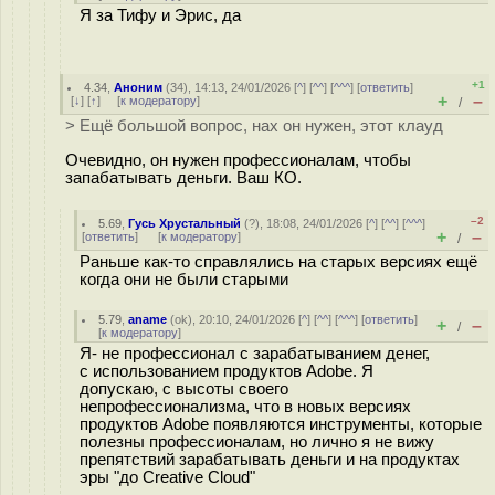
Я за Тифу и Эрис, да
+1
4.34
,
Аноним
(
34
), 14:13, 24/01/2026 [
^
] [
^^
] [
^^^
] [
ответить
]
+
–
[
↓
] [
↑
] [
к модератору
]
/
> Ещё большой вопрос, нах он нужен, этот клауд
Очевидно, он нужен профессионалам, чтобы
запабатывать деньги. Ваш КО.
–2
5.69
,
Гусь Хрустальный
(
?
), 18:08, 24/01/2026 [
^
] [
^^
] [
^^^
]
+
–
[
ответить
]
[
к модератору
]
/
Раньше как-то справлялись на старых версиях ещё
когда они не были старыми
5.79
,
aname
(
ok
), 20:10, 24/01/2026 [
^
] [
^^
] [
^^^
] [
ответить
]
+
–
/
[
к модератору
]
Я- не профессионал с зарабатыванием денег,
с использованием продуктов Adobe. Я
допускаю, с высоты своего
непрофессионализма, что в новых версиях
продуктов Adobe появляются инструменты, которые
полезны профессионалам, но лично я не вижу
препятствий зарабатывать деньги и на продуктах
эры "до Creative Cloud"