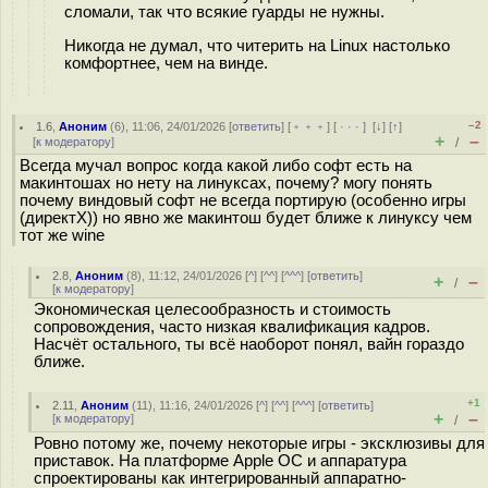
сломали, так что всякие гуарды не нужны.
Никогда не думал, что читерить на Linux настолько
комфортнее, чем на винде.
–2
1.6
,
Аноним
(
6
), 11:06, 24/01/2026 [
ответить
] [
﹢﹢﹢
] [
· · ·
]
[
↓
] [
↑
]
+
–
[
к модератору
]
/
Всегда мучал вопрос когда какой либо софт есть на
макинтошах но нету на линуксах, почему? могу понять
почему виндовый софт не всегда портирую (особенно игры
(директХ)) но явно же макинтош будет ближе к линуксу чем
тот же wine
2.8
,
Аноним
(
8
), 11:12, 24/01/2026 [
^
] [
^^
] [
^^^
] [
ответить
]
+
–
/
[
к модератору
]
Экономическая целесообразность и стоимость
сопровождения, часто низкая квалификация кадров.
Насчёт остального, ты всё наоборот понял, вайн гораздо
ближе.
+1
2.11
,
Аноним
(
11
), 11:16, 24/01/2026 [
^
] [
^^
] [
^^^
] [
ответить
]
+
–
[
к модератору
]
/
Ровно потому же, почему некоторые игры - эксклюзивы для
приставок. На платформе Apple ОС и аппаратура
спроектированы как интегрированный аппаратно-