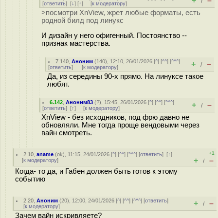
+
–
/
[
ответить
]
[
↓
] [
↑
] [
к модератору
]
>посмотри XnView, жрет любые форматы, есть
родной билд под линукс
И дизайн у него офигенный. Постоянство --
признак мастерства.
7.140
,
Аноним
(
140
), 12:10, 26/01/2026 [
^
] [
^^
] [
^^^
]
+
–
/
[
ответить
]
[
к модератору
]
Да, из середины 90-х прямо. На линуксе такое
любят.
6.142
,
Аноним83
(
?
), 15:45, 26/01/2026 [
^
] [
^^
] [
^^^
]
+
–
/
[
ответить
]
[
↑
] [
к модератору
]
XnView - без исходников, под фрю давно не
обновляли. Мне тогда проще вендовыми через
вайн смотреть.
+1
2.10
,
aname
(
ok
), 11:15, 24/01/2026 [
^
] [
^^
] [
^^^
] [
ответить
]
[
↑
]
+
–
[
к модератору
]
/
Когда- то да, и Габен должен быть готов к этому
событию
2.20
,
Аноним
(
20
), 12:00, 24/01/2026 [
^
] [
^^
] [
^^^
] [
ответить
]
+
–
/
[
к модератору
]
Зачем вайн искривляете?