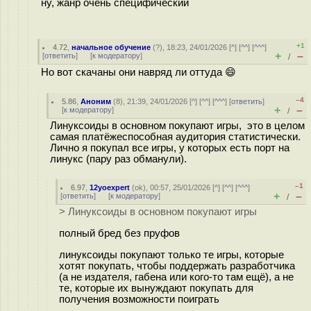
ну, жанр очень специфический
+1
4.72
,
начальное обучение
(
?
), 18:23, 24/01/2026 [
^
] [
^^
] [
^^^
]
+
–
[
ответить
]
[
к модератору
]
/
Но вот скачаны они навряд ли оттуда 😄
–4
5.86
,
Аноним
(
8
), 21:39, 24/01/2026 [
^
] [
^^
] [
^^^
] [
ответить
]
+
–
[
к модератору
]
/
Линуксоиды в основном покупают игры, это в целом
самая платёжеспособная аудитория статистически.
Лично я покупал все игры, у которых есть порт на
линукс (пару раз обманули).
–1
6.97
,
12yoexpert
(
ok
), 00:57, 25/01/2026 [
^
] [
^^
] [
^^^
]
+
–
[
ответить
]
[
к модератору
]
/
> Линуксоиды в основном покупают игры
полный бред без пруфов
линуксоиды покупают только те игры, которые
хотят покупать, чтобы поддержать разработчика
(а не издателя, габена или кого-то там ещё), а не
те, которые их вынуждают покупать для
получения возможности поиграть