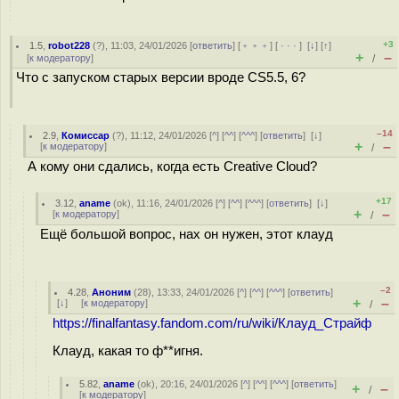
+3
1.5
,
robot228
(
?
), 11:03, 24/01/2026 [
ответить
] [
﹢﹢﹢
] [
· · ·
]
[
↓
] [
↑
]
+
–
[
к модератору
]
/
Что с запуском старых версии вроде CS5.5, 6?
–14
2.9
,
Комиссар
(
?
), 11:12, 24/01/2026 [
^
] [
^^
] [
^^^
] [
ответить
]
[
↓
]
+
–
[
к модератору
]
/
А кому они сдались, когда есть Creative Cloud?
+17
3.12
,
aname
(
ok
), 11:16, 24/01/2026 [
^
] [
^^
] [
^^^
] [
ответить
]
[
↓
]
+
–
[
к модератору
]
/
Ещё большой вопрос, нах он нужен, этот клауд
–2
4.28
,
Аноним
(
28
), 13:33, 24/01/2026 [
^
] [
^^
] [
^^^
] [
ответить
]
+
–
[
↓
] [
к модератору
]
/
https://finalfantasy.fandom.com/ru/wiki/Клауд_Страйф
Клауд, какая то ф**игня.
5.82
,
aname
(
ok
), 20:16, 24/01/2026 [
^
] [
^^
] [
^^^
] [
ответить
]
+
–
/
[
к модератору
]