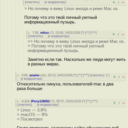
+
–
[
ответить
]
[
к модератору
]
/
> Но почему я вижу Linux иногда и реже Mac os.
Потому что это твой личный уютный
информационный пузырь.
7.91
,
mltux
(
?
), 23:08, 24/01/2026 [
^
] [
^^
] [
^^^
]
+
–
/
[
ответить
]
[
к модератору
]
>> Но почему я вижу Linux иногда и реже Mac os.
> Потому что это твой личный уютный
информационный пузырь.
Занятно если так. Насколько же люди могут жить
в разных мирах.
4.81
,
aname
(
ok
), 20:13, 24/01/2026 [
^
] [
^^
] [
^^^
] [
ответить
]
[
↑
]
+
–
/
[
к модератору
]
Относительно линуха, пользователей mac в два
раза больше
4.114
,
iPony128052
(
?
), 08:37, 25/01/2026 [
^
] [
^^
] [
^^^
]
+
–
/
[
ответить
]
[
к модератору
]
> Linux — 3.8%
> macOS — 8%
> Посмотрел
Глупо приводить статистику сайта обучающего веб