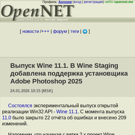
Профиль:
Аноним
(
вход
|
регистрация
)
неRU
opennet.me
[
новости
/
+++
|
форум
|
теги
|
]
Выпуск Wine 11.1. В Wine Staging
добавлена поддержка установщика
Adobe Photoshop 2025
24.01.2026 10:15 (MSK)
Состоялся
экспериментальный выпуск открытой
реализации Win32 API -
Wine 11.1
. С момента выпуска
11.0
было закрыто 22 отчёта об ошибках и внесено 209
изменений.
Напомним, что начиная с ветки 2.x проект Wine