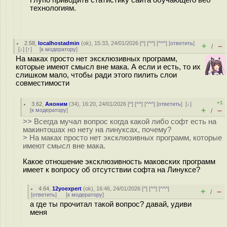
технологиям.
2.58
,
localhostadmin
(
ok
), 15:33, 24/01/2026 [
^
] [
^^
] [
^^^
] [
ответить
]
+
–
/
[
↓
] [
↑
] [
к модератору
]
На маках просто нет эксклюзивных программ,
которые имеют смысл вне мака. А если и есть, то их
слишком мало, чтобы ради этого пилить слои
совместимости
+1
3.62
,
Аноним
(
34
), 16:20, 24/01/2026 [
^
] [
^^
] [
^^^
] [
ответить
]
[
↓
]
+
–
[
к модератору
]
/
>> Всегда мучал вопрос когда какой либо софт есть на
макинтошах но нету на линуксах, почему?
> На маках просто нет эксклюзивных программ, которые
имеют смысл вне мака.
Какое отношение эксклюзивность маковских программ
имеет к вопросу об отсутствии софта на Линуксе?
4.64
,
12yoexpert
(
ok
), 16:46, 24/01/2026 [
^
] [
^^
] [
^^^
]
+
–
/
[
ответить
]
[
к модератору
]
а где ты прочитал такой вопрос? давай, удиви
меня