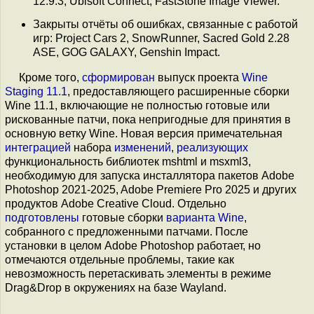
12.9.3, Ubisoft Connect, FastStone Image Viewer.
Закрыты отчёты об ошибках, связанные с работой
игр: Project Cars 2, SnowRunner, Sacred Gold 2.28
ASE, GOG GALAXY, Genshin Impact.
Кроме того,
сформирован
выпуск проекта
Wine
Staging 11.1
, предоставляющего расширенные сборки
Wine 11.1, включающие не полностью готовые или
рискованные патчи, пока непригодные для принятия в
основную ветку Wine. Новая версия примечательная
интеграцией
набора
изменений
,
реализующих
функциональность библиотек mshtml и msxml3,
необходимую для запуска инсталлятора пакетов Adobe
Photoshop 2021-2025, Adobe Premiere Pro 2025 и других
продуктов Adobe Creative Cloud. Отдельно
подготовлены
готовые сборки
варианта Wine
,
собранного с предложенными патчами. После
установки в целом Adobe Photoshop работает, но
отмечаются отдельные проблемы, такие как
невозможность перетаскивать элементы в режиме
Drag&Drop в окружениях на базе Wayland.