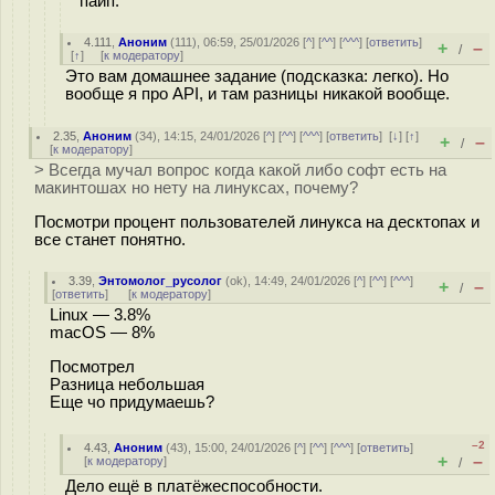
пайп.
4.111
,
Аноним
(
111
), 06:59, 25/01/2026 [
^
] [
^^
] [
^^^
] [
ответить
]
+
–
/
[
↑
] [
к модератору
]
Это вам домашнее задание (подсказка: легко). Но
вообще я про API, и там разницы никакой вообще.
2.35
,
Аноним
(
34
), 14:15, 24/01/2026 [
^
] [
^^
] [
^^^
] [
ответить
]
[
↓
] [
↑
]
+
–
/
[
к модератору
]
> Всегда мучал вопрос когда какой либо софт есть на
макинтошах но нету на линуксах, почему?
Посмотри процент пользователей линукса на десктопах и
все станет понятно.
3.39
,
Энтомолог_русолог
(
ok
), 14:49, 24/01/2026 [
^
] [
^^
] [
^^^
]
+
–
/
[
ответить
]
[
к модератору
]
Linux — 3.8%
macOS — 8%
Посмотрел
Разница небольшая
Еще чо придумаешь?
–2
4.43
,
Аноним
(
43
), 15:00, 24/01/2026 [
^
] [
^^
] [
^^^
] [
ответить
]
+
–
[
к модератору
]
/
Дело ещё в платёжеспособности.