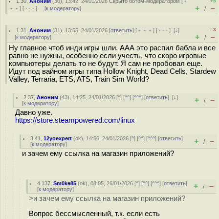
1.30
,
Аноним
(
30
), 13:42, 24/01/2026
Скрыто ботом-модератором
[
﹢
+5
+
–
﹢﹢
] [
· · ·
] [
к модератору
]
/
–3
1.31
,
Аноним
(
31
), 13:55, 24/01/2026 [
ответить
] [
﹢﹢﹢
] [
· · ·
]
[
↓
]
+
–
[
к модератору
]
/
Ну главное чтоб инди игры шли. ААА это распил бабла и все
равно не нужны, особенно если учесть, что скоро игровые
компьютеры делать то не будут. Я сам не пробовал еще.
Идут под вайном игры типа Hollow Knight, Dead Cells, Stardew
Valley, Terraria, ETS, ATS, Train Sim World?
2.37
,
Аноним
(
43
), 14:25, 24/01/2026 [
^
] [
^^
] [
^^^
] [
ответить
]
[
↓
]
+
–
/
[
к модератору
]
Давно уже.
https://store.steampowered.com/linux
3.41
,
12yoexpert
(
ok
), 14:56, 24/01/2026 [
^
] [
^^
] [
^^^
] [
ответить
]
+
–
/
[
к модератору
]
и зачем ему ссылка на магазин приложений?
4.137
,
Sm0ke85
(
ok
), 08:05, 26/01/2026 [
^
] [
^^
] [
^^^
] [
ответить
]
+
–
/
[
к модератору
]
>и зачем ему ссылка на магазин приложений?
Вопрос бессмысленный, т.к. если есть