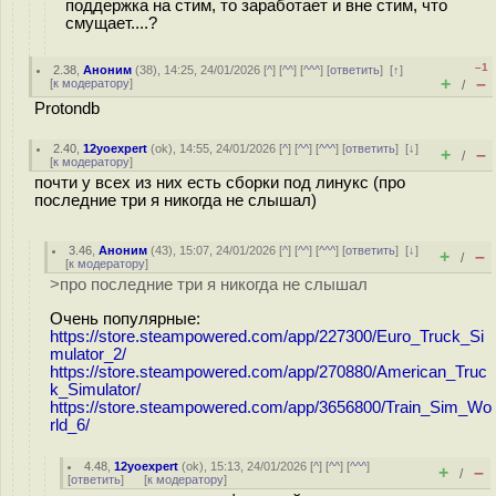
поддержка на стим, то заработает и вне стим, что
смущает....?
–1
2.38
,
Аноним
(
38
), 14:25, 24/01/2026 [
^
] [
^^
] [
^^^
] [
ответить
]
[
↑
]
+
–
[
к модератору
]
/
Protondb
2.40
,
12yoexpert
(
ok
), 14:55, 24/01/2026 [
^
] [
^^
] [
^^^
] [
ответить
]
[
↓
]
+
–
/
[
к модератору
]
почти у всех из них есть сборки под линукс (про
последние три я никогда не слышал)
3.46
,
Аноним
(
43
), 15:07, 24/01/2026 [
^
] [
^^
] [
^^^
] [
ответить
]
[
↓
]
+
–
/
[
к модератору
]
>про последние три я никогда не слышал
Очень популярные:
https://store.steampowered.com/app/227300/Euro_Truck_Si
mulator_2/
https://store.steampowered.com/app/270880/American_Truc
k_Simulator/
https://store.steampowered.com/app/3656800/Train_Sim_Wo
rld_6/
4.48
,
12yoexpert
(
ok
), 15:13, 24/01/2026 [
^
] [
^^
] [
^^^
]
+
–
/
[
ответить
]
[
к модератору
]