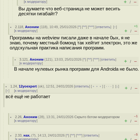
+
–
[
к модератору
]
/
Вы думаете что веб-страница не может весить
десятки гигабайт?
+1
2.118
,
Аноним
(
118
), 10:49, 25/01/2026 [
^
] [
^^
] [
^^^
] [
ответить
]
[
↑
]
+
–
[
к модератору
]
/
Программы на webview писали даже в начале 0ых, я не
знаю, почему местный бомонд так хейтит электрон, это же
олдскульная практика написания программ.
3.121
,
Аноним
(
121
), 13:03, 25/01/2026 [
^
] [
^^
] [
^^^
] [
ответить
]
+
–
/
[
к модератору
]
В начале нулевых рынка программ для Androidа не было.
1.24
,
12yoexpert
(
ok
), 12:51, 24/01/2026 [
ответить
] [
﹢﹢﹢
] [
· · ·
]
[
↓
]
+
–
/
[
↑
] [
к модератору
]
всё ещё не работает
–1
2.26
,
Аноним
(
28
), 13:31, 24/01/2026
Скрыто ботом-модератором
+
–
[
к модератору
]
/
–5
2.33
,
нах.
(
?
), 14:13, 24/01/2026 [
^
] [
^^
] [
^^^
] [
ответить
]
+
–
[
к модератору
]
/