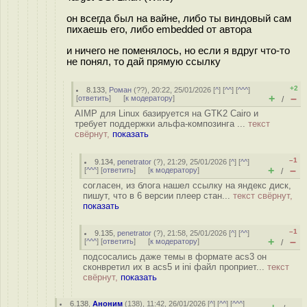
он всегда был на вайне, либо ты виндовый сам
пихаешь его, либо embedded от автора
и ничего не поменялось, но если я вдруг что-то
не понял, то дай прямую ссылку
+2
8.133
,
Роман
(
??
), 20:22, 25/01/2026 [
^
] [
^^
] [
^^^
]
+
–
[
ответить
]
[
к модератору
]
/
AIMP для Linux базируется на GTK2 Cairo и
требует поддержки альфа-композинга ...
текст
свёрнут,
показать
–1
9.134
,
penetrator
(
?
), 21:29, 25/01/2026 [
^
] [
^^
]
+
–
[
^^^
] [
ответить
]
[
к модератору
]
/
согласен, из блога нашел ссылку на яндекс диск,
пишут, что в 6 версии плеер стан...
текст свёрнут,
показать
–1
9.135
,
penetrator
(
?
), 21:58, 25/01/2026 [
^
] [
^^
]
+
–
[
^^^
] [
ответить
]
[
к модератору
]
/
подсосались даже темы в формате acs3 он
сконвретил их в acs5 и ini файл проприет...
текст
свёрнут,
показать
6.138
,
Аноним
(
138
), 11:42, 26/01/2026 [
^
] [
^^
] [
^^^
]