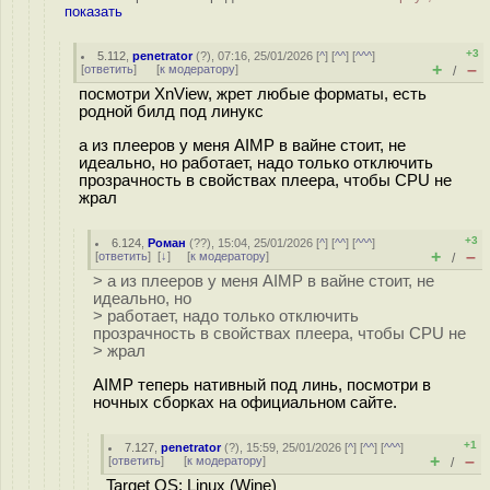
показать
+3
5.112
,
penetrator
(
?
), 07:16, 25/01/2026 [
^
] [
^^
] [
^^^
]
+
–
[
ответить
]
[
к модератору
]
/
посмотри XnView, жрет любые форматы, есть
родной билд под линукс
а из плееров у меня AIMP в вайне стоит, не
идеально, но работает, надо только отключить
прозрачность в свойствах плеера, чтобы CPU не
жрал
+3
6.124
,
Роман
(
??
), 15:04, 25/01/2026 [
^
] [
^^
] [
^^^
]
+
–
[
ответить
]
[
↓
] [
к модератору
]
/
> а из плееров у меня AIMP в вайне стоит, не
идеально, но
> работает, надо только отключить
прозрачность в свойствах плеера, чтобы CPU не
> жрал
AIMP теперь нативный под линь, посмотри в
ночных сборках на официальном сайте.
+1
7.127
,
penetrator
(
?
), 15:59, 25/01/2026 [
^
] [
^^
] [
^^^
]
+
–
[
ответить
]
[
к модератору
]
/
Target OS: Linux (Wine)