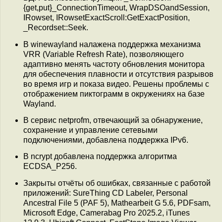
{get,put}_ConnectionTimeout, WrapDSOandSession,
IRowset, IRowsetExactScroll:GetExactPosition,
_Recordset::Seek.
В winewayland налажена поддержка механизма
VRR (Variable Refresh Rate), позволяющего
адаптивно менять частоту обновления монитора
для обеспечения плавности и отсутствия разрывов
во время игр и показа видео. Решены проблемы с
отображением пиктограмм в окружениях на базе
Wayland.
В сервис netprofm, отвечающий за обнаружение,
сохранение и управление сетевыми
подключениями, добавлена поддержка IPv6.
В ncrypt добавлена поддержка алгоритма
ECDSA_P256.
Закрыты отчёты об ошибках, связанные с работой
приложений: SureThing CD Labeler, Personal
Ancestral File 5 (PAF 5), Mathearbeit G 5.6, PDFsam,
Microsoft Edge, Camerabag Pro 2025.2, iTunes