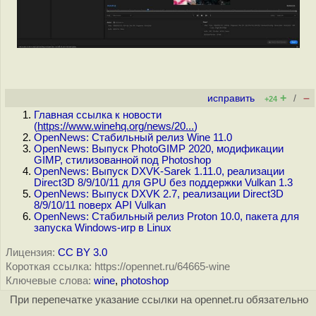
+
–
исправить
/
+24
Главная ссылка к новости
(
https://www.winehq.org/news/20...
)
OpenNews: Стабильный релиз Wine 11.0
OpenNews: Выпуск PhotoGIMP 2020, модификации
GIMP, стилизованной под Photoshop
OpenNews: Выпуск DXVK-Sarek 1.11.0, реализации
Direct3D 8/9/10/11 для GPU без поддержки Vulkan 1.3
OpenNews: Выпуск DXVK 2.7, реализации Direct3D
8/9/10/11 поверх API Vulkan
OpenNews: Стабильный релиз Proton 10.0, пакета для
запуска Windows-игр в Linux
Лицензия:
CC BY 3.0
Короткая ссылка: https://opennet.ru/64665-wine
Ключевые слова:
wine
,
photoshop
При перепечатке указание ссылки на opennet.ru обязательно