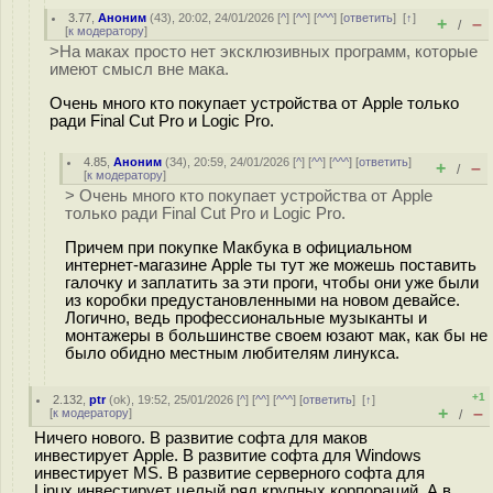
3.77
,
Аноним
(
43
), 20:02, 24/01/2026 [
^
] [
^^
] [
^^^
] [
ответить
]
[
↑
]
+
–
/
[
к модератору
]
>На маках просто нет эксклюзивных программ, которые
имеют смысл вне мака.
Очень много кто покупает устройства от Apple только
ради Final Cut Pro и Logic Pro.
4.85
,
Аноним
(
34
), 20:59, 24/01/2026 [
^
] [
^^
] [
^^^
] [
ответить
]
+
–
/
[
к модератору
]
> Очень много кто покупает устройства от Apple
только ради Final Cut Pro и Logic Pro.
Причем при покупке Макбука в официальном
интернет-магазине Apple ты тут же можешь поставить
галочку и заплатить за эти проги, чтобы они уже были
из коробки предустановленными на новом девайсе.
Логично, ведь профессиональные музыканты и
монтажеры в большинстве своем юзают мак, как бы не
было обидно местным любителям линукса.
+1
2.132
,
ptr
(
ok
), 19:52, 25/01/2026 [
^
] [
^^
] [
^^^
] [
ответить
]
[
↑
]
+
–
[
к модератору
]
/
Ничего нового. В развитие софта для маков
инвестирует Apple. В развитие софта для Windows
инвестирует MS. В развитие серверного софта для
Linux инвестирует целый ряд крупных корпораций. А в