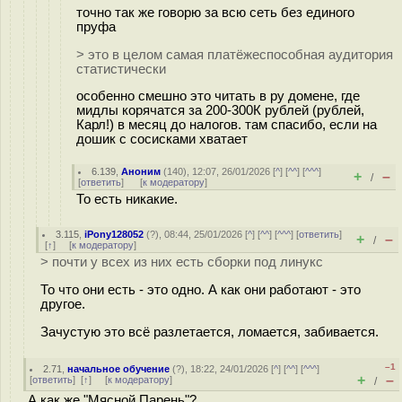
точно так же говорю за всю сеть без единого
пруфа
> это в целом самая платёжеспособная аудитория
статистически
особенно смешно это читать в ру домене, где
мидлы корячатся за 200-300К рублей (рублей,
Карл!) в месяц до налогов. там спасибо, если на
дошик с сосисками хватает
6.139
,
Аноним
(
140
), 12:07, 26/01/2026 [
^
] [
^^
] [
^^^
]
+
–
/
[
ответить
]
[
к модератору
]
То есть никакие.
3.115
,
iPony128052
(
?
), 08:44, 25/01/2026 [
^
] [
^^
] [
^^^
] [
ответить
]
+
–
/
[
↑
] [
к модератору
]
> почти у всех из них есть сборки под линукс
То что они есть - это одно. А как они работают - это
другое.
Зачустую это всё разлетается, ломается, забивается.
–1
2.71
,
начальное обучение
(
?
), 18:22, 24/01/2026 [
^
] [
^^
] [
^^^
]
+
–
[
ответить
]
[
↑
] [
к модератору
]
/
А как же "Мясной Парень"?