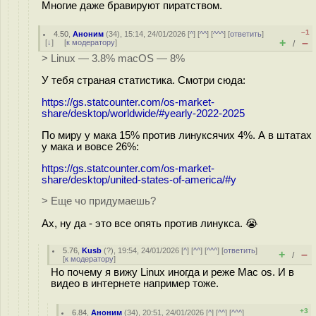
Многие даже бравируют пиратством.
–1
4.50
,
Аноним
(
34
), 15:14, 24/01/2026 [
^
] [
^^
] [
^^^
] [
ответить
]
+
–
[
↓
] [
к модератору
]
/
> Linux — 3.8% macOS — 8%
У тебя страная статистика. Смотри сюда:
https://gs.statcounter.com/os-market-
share/desktop/worldwide/#yearly-2022-2025
По миру у мака 15% против линуксячих 4%. А в штатах
у мака и вовсе 26%:
https://gs.statcounter.com/os-market-
share/desktop/united-states-of-america/#y
> Еще чо придумаешь?
Ах, ну да - это все опять против линукса. 😭
5.76
,
Kusb
(
?
), 19:54, 24/01/2026 [
^
] [
^^
] [
^^^
] [
ответить
]
+
–
/
[
к модератору
]
Но почему я вижу Linux иногда и реже Mac os. И в
видео в интернете например тоже.
+3
6.84
,
Аноним
(
34
), 20:51, 24/01/2026 [
^
] [
^^
] [
^^^
]