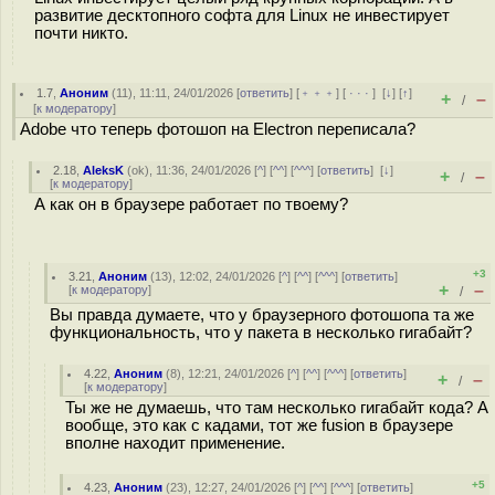
развитие десктопного софта для Linux не инвестирует
почти никто.
1.7
,
Аноним
(
11
), 11:11, 24/01/2026 [
ответить
] [
﹢﹢﹢
] [
· · ·
]
[
↓
] [
↑
]
+
–
/
[
к модератору
]
Adobe что теперь фотошоп на Electron переписала?
2.18
,
AleksK
(
ok
), 11:36, 24/01/2026 [
^
] [
^^
] [
^^^
] [
ответить
]
[
↓
]
+
–
/
[
к модератору
]
А как он в браузере работает по твоему?
+3
3.21
,
Аноним
(
13
), 12:02, 24/01/2026 [
^
] [
^^
] [
^^^
] [
ответить
]
+
–
[
к модератору
]
/
Вы правда думаете, что у браузерного фотошопа та же
функциональность, что у пакета в несколько гигабайт?
4.22
,
Аноним
(
8
), 12:21, 24/01/2026 [
^
] [
^^
] [
^^^
] [
ответить
]
+
–
/
[
к модератору
]
Ты же не думаешь, что там несколько гигабайт кода? А
вообще, это как с кадами, тот же fusion в браузере
вполне находит применение.
+5
4.23
,
Аноним
(
23
), 12:27, 24/01/2026 [
^
] [
^^
] [
^^^
] [
ответить
]