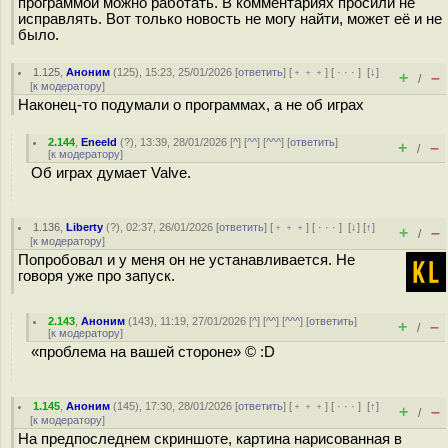
программой можно работать. В комментариях просили не
исправлять. Вот только новость не могу найти, может её и не
было.
1.125
,
Аноним
(
125
), 15:23, 25/01/2026 [
ответить
] [
﹢﹢﹢
] [
· · ·
]
[
↓
]
+
–
/
[
к модератору
]
Наконец-то подумали о программах, а не об играх
2.144
,
Eneeld
(
?
), 13:39, 28/01/2026 [
^
] [
^^
] [
^^^
] [
ответить
]
+
–
/
[
к модератору
]
Об играх думает Valve.
1.136
,
Liberty
(
?
), 02:37, 26/01/2026 [
ответить
] [
﹢﹢﹢
] [
· · ·
]
[
↓
] [
↑
]
+
–
/
[
к модератору
]
Попробовал и у меня он не устанавливается. Не
говоря уже про запуск.
2.143
,
Аноним
(
143
), 11:19, 27/01/2026 [
^
] [
^^
] [
^^^
] [
ответить
]
+
–
/
[
к модератору
]
«проблема на вашей стороне» © :D
1.145
,
Аноним
(
145
), 17:30, 28/01/2026 [
ответить
] [
﹢﹢﹢
] [
· · ·
]
[
↑
]
+
–
/
[
к модератору
]
На предпоследнем скриншоте, картина нарисованная в