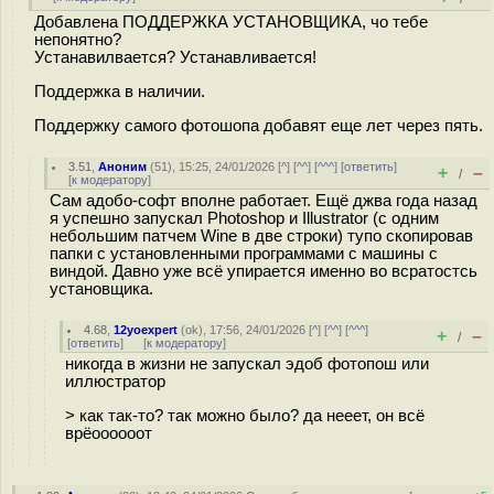
Добавлена ПОДДЕРЖКА УСТАНОВЩИКА, чо тебе
непонятно?
Устанавилвается? Устанавливается!
Поддержка в наличии.
Поддержку самого фотошопа добавят еще лет через пять.
3.51
,
Аноним
(
51
), 15:25, 24/01/2026 [
^
] [
^^
] [
^^^
] [
ответить
]
+
–
/
[
к модератору
]
Сам адобо-софт вполне работает. Ещё джва года назад
я успешно запускал Photoshop и Illustrator (с одним
небольшим патчем Wine в две строки) тупо скопировав
папки с установленными программами с машины с
виндой. Давно уже всё упирается именно во всратостсь
установщика.
4.68
,
12yoexpert
(
ok
), 17:56, 24/01/2026 [
^
] [
^^
] [
^^^
]
+
–
/
[
ответить
]
[
к модератору
]
никогда в жизни не запускал эдоб фотопош или
иллюстратор
> как так-то? так можно было? да нееет, он всё
врёоооооот