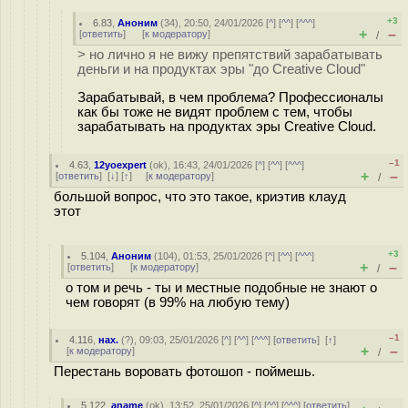
+3
6.83
,
Аноним
(
34
), 20:50, 24/01/2026 [
^
] [
^^
] [
^^^
]
+
–
[
ответить
]
[
к модератору
]
/
> но лично я не вижу препятствий зарабатывать
деньги и на продуктах эры "до Creative Cloud"
Зарабатывай, в чем проблема? Профессионалы
как бы тоже не видят проблем с тем, чтобы
зарабатывать на продуктах эры Creative Cloud.
–1
4.63
,
12yoexpert
(
ok
), 16:43, 24/01/2026 [
^
] [
^^
] [
^^^
]
+
–
[
ответить
]
[
↓
] [
↑
] [
к модератору
]
/
большой вопрос, что это такое, криэтив клауд
этот
+3
5.104
,
Аноним
(
104
), 01:53, 25/01/2026 [
^
] [
^^
] [
^^^
]
+
–
[
ответить
]
[
к модератору
]
/
о том и речь - ты и местные подобные не знают о
чем говорят (в 99% на любую тему)
–1
4.116
,
нах.
(
?
), 09:03, 25/01/2026 [
^
] [
^^
] [
^^^
] [
ответить
]
[
↑
]
+
–
[
к модератору
]
/
Перестань воровать фотошоп - поймешь.
5.122
,
aname
(
ok
), 13:52, 25/01/2026 [
^
] [
^^
] [
^^^
] [
ответить
]