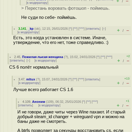
+
–
/
[
к модератору
]
> Перестань воровать фотошоп - поймешь.
Не суди по себе- поймёшь.
3.141
,
_kp
(
ok
), 12:15, 26/01/2026 [
^
] [
^^
] [
^^^
] [
ответить
]
[
↑
]
+
–
/
[
к модератору
]
Есть, это когда установлен в системе. Иначе,
утверждение, что его нет, тоже справедливо. :)
+2
2.45
,
Пожилая лысая женщина
(
?
), 15:02, 24/01/2026 [
^
] [
^^
] [
^^^
]
+
–
[
ответить
]
[
↑
] [
к модератору
]
/
CS 6 полёт нормальный
+13
3.47
,
mltux
(
?
), 15:07, 24/01/2026 [
^
] [
^^
] [
^^^
] [
ответить
]
+
–
[
к модератору
]
/
Лучше всего работает CS 1.6
+1
4.109
,
Аноним
(
109
), 06:32, 25/01/2026 [
^
] [
^^
] [
^^^
]
+
–
[
ответить
]
[
к модератору
]
/
И не говори, даже читы через Wine пахают. И старый
добрый steam_id changer + wireguard vpn и можно на
баны даже не смотреть.
А btrfs позволяет за секунды восстановить cs, если