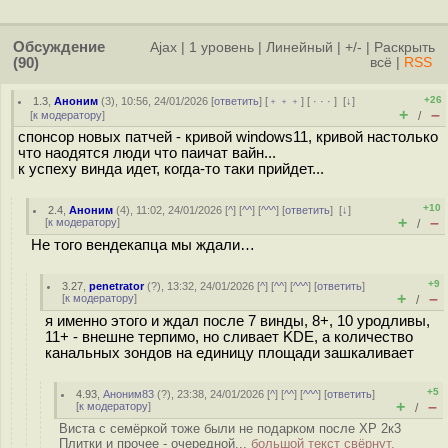
Обсуждение
Ajax
|
1 уровень
|
Линейный
|
+/-
|
Раскрыть
(90)
всё
|
RSS
+26
1.3
,
Аноним
(
3
), 10:56, 24/01/2026 [
ответить
] [
﹢﹢﹢
] [
· · ·
]
[
↓
]
+
–
[
к модератору
]
/
спонсор новых патчей - кривой windows11, кривой настолько
что наодятся люди что паичат вайн...
к успеху винда идет, когда-то таки прийдет...
+10
2.4
,
Аноним
(
4
), 11:02, 24/01/2026 [
^
] [
^^
] [
^^^
] [
ответить
]
[
↓
]
+
–
[
к модератору
]
/
Не того вендекапца мы ждали…
+9
3.27
,
penetrator
(
?
), 13:32, 24/01/2026 [
^
] [
^^
] [
^^^
] [
ответить
]
+
–
[
к модератору
]
/
я именно этого и ждал после 7 винды, 8+, 10 уродливы,
11+ - внешне терпимо, но сливает KDE, а количество
канальных зондов на единицу площади зашкаливает
+5
4.93
,
Аноним83
(
?
), 23:38, 24/01/2026 [
^
] [
^^
] [
^^^
] [
ответить
]
+
–
[
к модератору
]
/
Виста с семёркой тоже были не подарком после ХР 2к3
Плитки и прочее - очередной...
большой текст свёрнут,