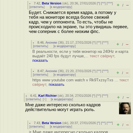
7.42
,
Beta Version
(
ok
), 20:36, 27/01/2026 [
^
] [
^^
] [
^^^
]
+
–
/
[
ответить
]
[
к модератору
]
Будет. Снижается время кадра, а потому у
тебя на мониторе всегда более свежий
кадр, чем у оппонента. То есть, чтобы не
происходило на экране, ты это увидишь первее,
чем соперник с более низким фпс.
8.46
,
Аноним
(
36
), 21:17, 27/01/2026 [
^
] [
^^
] [
^^^
]
+
–
/
[
ответить
]
[
к модератору
]
В реальности, если у тебя монитор на 240Hz и карта
выдаёт 240 fps будут лучше,...
текст свёрнут,
показать
8.47
,
Аноним
(
36
), 21:20, 27/01/2026 [
^
] [
^^
] [
^^^
]
+
–
/
[
ответить
]
[
к модератору
]
https www youtube com watch v Rk9TxzsyTxs ...
текст
свёрнут,
показать
6.41
,
Karl Richter
(
ok
), 20:34, 27/01/2026 [
^
] [
^^
] [
^^^
]
+
–
/
[
ответить
]
[
↑
] [
к модератору
]
Мне даже интересно сколько кадров
действительно могут играть роль.
7.43
,
Beta Version
(
ok
), 20:37, 27/01/2026 [
^
] [
^^
] [
^^^
]
+
–
/
[
ответить
]
[
к модератору
]
> Мне даже интересно сколько кадров