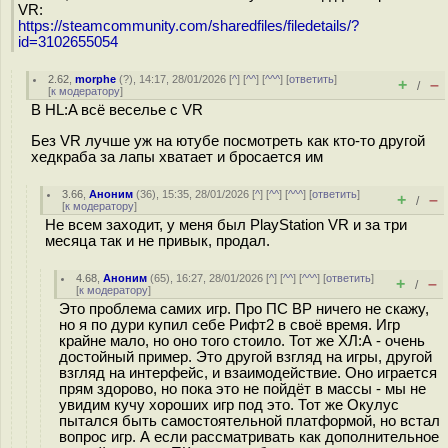
VR:
https://steamcommunity.com/sharedfiles/filedetails/?
id=3102655054
2.62
,
morphe
(
?
), 14:17, 28/01/2026 [
^
] [
^^
] [
^^^
] [
ответить
]
+
–
/
[
к модератору
]
В HL:A всё веселье с VR
Без VR лучше уж на ютубе посмотреть как кто-то другой
хедкраба за лапы хватает и бросается им
3.66
,
Аноним
(
36
), 15:35, 28/01/2026 [
^
] [
^^
] [
^^^
] [
ответить
]
+
–
/
[
к модератору
]
Не всем заходит, у меня был PlayStation VR и за три
месяца так и не привык, продал.
4.68
,
Аноним
(
65
), 16:27, 28/01/2026 [
^
] [
^^
] [
^^^
] [
ответить
]
+
–
/
[
к модератору
]
Это проблема самих игр. Про ПС ВР ничего не скажу,
но я по дури купил себе Рифт2 в своё время. Игр
крайне мало, но оно того стоило. Тот же ХЛ:А - очень
достойный пример. Это другой взгляд на игры, другой
взгляд на интерфейс, и взаимодействие. Оно играется
прям здорово, но пока это не пойдёт в массы - мы не
увидим кучу хороших игр под это. Тот же Окулус
пытался быть самостоятельной платформой, но встал
вопрос игр. А если рассматривать как дополнительное