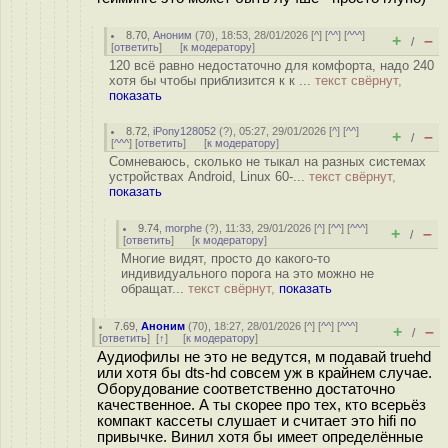
8.70
,
Аноним
(
70
), 18:53, 28/01/2026 [
^
] [
^^
] [
^^^
]
+
–
/
[
ответить
]
[
к модератору
]
120 всё равно недостаточно для комфорта, надо 240
хотя бы чтобы приблизится к к ...
текст свёрнут,
показать
8.72
,
iPony128052
(
?
), 05:27, 29/01/2026 [
^
] [
^^
]
+
–
/
[
^^^
] [
ответить
]
[
к модератору
]
Сомневаюсь, сколько не тыкал на разных системах
устройствах Android, Linux 60-...
текст свёрнут,
показать
9.74
,
morphe
(
?
), 11:33, 29/01/2026 [
^
] [
^^
] [
^^^
]
+
–
/
[
ответить
]
[
к модератору
]
Многие видят, просто до какого-то
индивидуального порога на это можно не
обращат...
текст свёрнут,
показать
7.69
,
Аноним
(
70
), 18:27, 28/01/2026 [
^
] [
^^
] [
^^^
]
+
–
/
[
ответить
]
[
↑
] [
к модератору
]
Аудиофилы не это не ведутся, м подавай truehd
или хотя бы dts-hd совсем уж в крайнем случае.
Оборудование соответственно достаточно
качественное. А ты скорее про тех, кто всерьёз
компакт кассеты слушает и считает это hifi по
привычке. Винил хотя бы имеет определённые