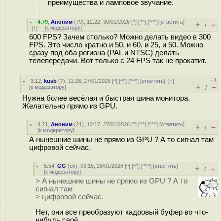
преимущества и ламповое звучание.
4.79
,
Аноним
(
79
), 12:22, 30/01/2026 [
^
] [
^^
] [
^^^
] [
ответить
]
+
–
/
[
↑
] [
к модератору
]
600 FPS? Зачем столько? Можно делать видео в 300
FPS. Это число кратно и 50, и 60, и 25, и 50. Можно
сразу под оба региона (PAL и NTSC) делать
телепередачи. Вот только с 24 FPS так не прокатит.
–1
3.12
,
kusb
(
?
), 11:28, 27/01/2026 [
^
] [
^^
] [
^^^
] [
ответить
]
[
↑
]
+
–
[
к модератору
]
/
Нужна более весёлая и быстрая шина монитора.
Желательно прямо из GPU.
4.21
,
Аноним
(
21
), 12:17, 27/01/2026 [
^
] [
^^
] [
^^^
] [
ответить
]
+
–
/
[
к модератору
]
А нынешние шины не прямо из GPU ? А то сигнал там
цифровой сейчас.
5.54
,
GG
(
ok
), 03:15, 28/01/2026 [
^
] [
^^
] [
^^^
] [
ответить
]
+
–
/
[
к модератору
]
> А нынешние шины не прямо из GPU ? А то
сигнал там
> цифровой сейчас.
Нет, они все преобразуют кадровый буфер во что-
нибудь своё