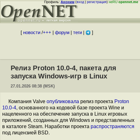
Профиль:
Аноним
(
вход
|
регистрация
)
неRU
opennet.me
[
новости
/
+++
|
форум
|
теги
|
]
Релиз Proton 10.0-4, пакета для
запуска Windows-игр в Linux
27.01.2026 08:38 (MSK)
Компания Valve
опубликовала
релиз проекта
Proton
10.0-4
, основанного на кодовой базе проекта Wine и
нацеленного на обеспечение запуска в Linux игровых
приложений, созданных для Windows и представленных
в каталоге Steam. Наработки проекта
распространяются
под лицензией BSD.