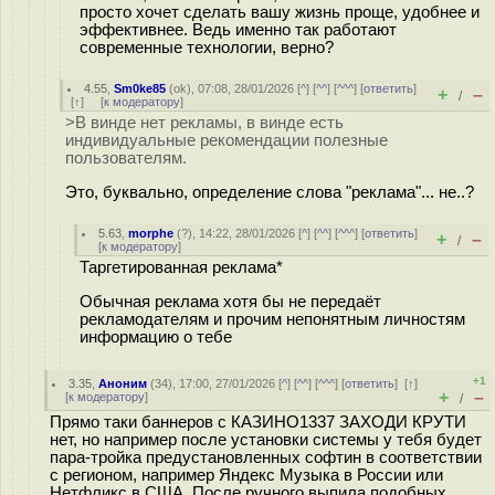
просто хочет сделать вашу жизнь проще, удобнее и
эффективнее. Ведь именно так работают
современные технологии, верно?
4.55
,
Sm0ke85
(
ok
), 07:08, 28/01/2026 [
^
] [
^^
] [
^^^
] [
ответить
]
+
–
/
[
↑
] [
к модератору
]
>В винде нет рекламы, в винде есть
индивидуальные рекомендации полезные
пользователям.
Это, буквально, определение слова "реклама"... не..?
5.63
,
morphe
(
?
), 14:22, 28/01/2026 [
^
] [
^^
] [
^^^
] [
ответить
]
+
–
/
[
к модератору
]
Таргетированная реклама*
Обычная реклама хотя бы не передаёт
рекламодателям и прочим непонятным личностям
информацию о тебе
+1
3.35
,
Аноним
(
34
), 17:00, 27/01/2026 [
^
] [
^^
] [
^^^
] [
ответить
]
[
↑
]
+
–
[
к модератору
]
/
Прямо таки баннеров с КАЗИНО1337 ЗАХОДИ КРУТИ
нет, но например после установки системы у тебя будет
пара-тройка предустановленных софтин в соответствии
с регионом, например Яндекс Музыка в России или
Нетфликс в США. После ручного выпила подобных