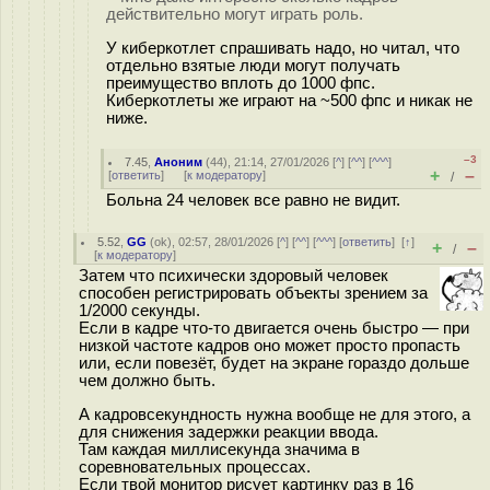
действительно могут играть роль.
У киберкотлет спрашивать надо, но читал, что
отдельно взятые люди могут получать
преимущество вплоть до 1000 фпс.
Киберкотлеты же играют на ~500 фпс и никак не
ниже.
–3
7.45
,
Аноним
(
44
), 21:14, 27/01/2026 [
^
] [
^^
] [
^^^
]
+
–
[
ответить
]
[
к модератору
]
/
Больна 24 человек все равно не видит.
5.52
,
GG
(
ok
), 02:57, 28/01/2026 [
^
] [
^^
] [
^^^
] [
ответить
]
[
↑
]
+
–
/
[
к модератору
]
Затем что психически здоровый человек
способен регистрировать объекты зрением за
1/2000 секунды.
Если в кадре что-то двигается очень быстро — при
низкой частоте кадров оно может просто пропасть
или, если повезёт, будет на экране гораздо дольше
чем должно быть.
А кадровсекундность нужна вообще не для этого, а
для снижения задержки реакции ввода.
Там каждая миллисекунда значима в
соревновательных процессах.
Если твой монитор рисует картинку раз в 16