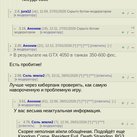
2.8
,
jura12
(
ok
), 11:04, 27/01/2026
Скрыто ботом-модератором
+
–
/
[
к модератору
]
+2
3.19
,
Аноним
(
19
), 12:11, 27/01/2026
Скрыто ботом-
+
–
модератором
[
к модератору
]
/
2.20
,
Аноним
(
21
), 12:12, 27/01/2026 [
^
] [
^^
] [
^^^
] [
ответить
]
[
↑
]
+
–
/
[
к модератору
]
> В результате на GTX 4050 в танках 350-600 фпс.
Есть пробитие!
2.58
,
Соль земли2
(
?
), 10:11, 28/01/2026 [
^
] [
^^
] [
^^^
] [
ответить
]
+
–
/
[
к модератору
]
Лучше через киберпанк проверять, как самую
навороченную и проблемную игру.
3.61
,
Аноним
(
61
), 12:00, 28/01/2026 [
^
] [
^^
] [
^^^
] [
ответить
]
[
↓
]
+
–
/
[
к модератору
]
У вас весьма неактуальная информация.
4.75
,
Соль земли2
(
?
), 12:34, 29/01/2026 [
^
] [
^^
] [
^^^
]
+
–
/
[
ответить
]
[
к модератору
]
Скорее неполная и/или обощённая. Подойдёт еще
Kingdom Come, Resident Evil, Death Stranding, BG3,