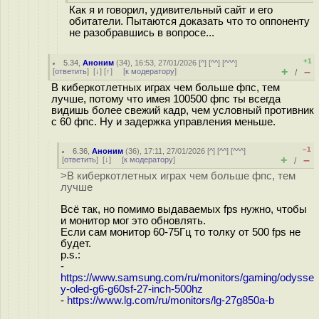
Как я и говорил, удивительный сайт и его
обитатели. Пытаются доказать что то оппоненту
не разобравшись в вопросе...
+1
5.34
,
Аноним
(
34
), 16:53, 27/01/2026 [
^
] [
^^
] [
^^^
]
+
–
[
ответить
]
[
↓
] [
↑
] [
к модератору
]
/
В киберкотлетных играх чем больше фпс, тем
лучше, потому что имея 100500 фпс ты всегда
видишь более свежий кадр, чем условный противник
с 60 фпс. Ну и задержка управления меньше.
–1
6.36
,
Аноним
(
36
), 17:11, 27/01/2026 [
^
] [
^^
] [
^^^
]
+
–
[
ответить
]
[
↓
] [
к модератору
]
/
>В киберкотлетных играх чем больше фпс, тем
лучше
Всё так, но помимо выдаваемых fps нужно, чтобы
и монитор мог это обновлять.
Если сам монитор 60-75Гц то толку от 500 fps не
будет.
p.s.:
-
https://www.samsung.com/ru/monitors/gaming/odysse
y-oled-g6-g60sf-27-inch-500hz
-
https://www.lg.com/ru/monitors/lg-27g850a-b