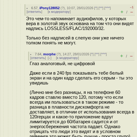
–1
6.57
,
iPony128052
(
?
), 10:07, 28/01/2026 [
^
] [
^^
] [
^^^
]
+
–
[
ответить
]
[
к модератору
]
/
Это чем-то напоминает аудиофилов, у которых
вера в золотой звук основана на том что они видят
надпись LOSSLESS/FLAC/192000/32.
Только без надписей в слепую они уже ничего
толком понять не могут.
7.64
,
morphe
(
?
), 14:27, 28/01/2026 [
^
] [
^^
] [
^^^
]
+
–
/
[
ответить
]
[
↓
] [
к модератору
]
Глаз аналоговый, не цифровой
Даже если в 240 fps показывать тебе белый
экран и на один кадр сделать его серым - ты это
увидишь
(Лично мне без разницы, я на телефоне 60
кадров ставлю вместо 120, потому что если
всегда им пользоваться в таком режиме - то
разница в плавности дискомфорта не
доставляет, в отличии от использования всегда в
120герцах и какое-то приложение вдруг
лимитируется до 60/батарея садится и от
энергосбережения частота падает. Однако
отрицать что люди это видят и в условном
гейминге это может быть лучше - просто глупо)