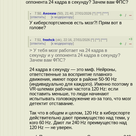
оппонента 24 кадра в секунду? Зачем вам ФПС?
7.50
,
Аноним
(
50
), 21:40, 27/01/2026 [
^
] [
^^
] [
^^^
]
+
–
/
[
ответить
]
[
к модератору
]
У киберспортсменов есть мозг?! Прям вот в
голове?
+3
7.51
,
freehck
(
ok
), 22:16, 27/01/2026 [
^
] [
^^
] [
^^^
]
+
–
[
ответить
]
[
к модератору
]
/
> У тебя мозг работает на 24 кадра в
секунду и у оппонента 24 кадра в секунду?
Зачем вам ФПС?
24 кадра в секунду — это миф. Нейроны,
ответственные за восприятие плавного
движения, имеют порог в районе 50-90 Hz
(индивидуально для каждого). Именно поэтому в
VR-шлемах рабочая частота 120 Hz: если
поставить меньше, то люди начинают
испытывать головокружение из-за того, что мозг
детектит отставание.
Так что в общем и целом, 120 Hz в киберспорте
действительно дают преимущество над теми, у
кого 60 Hz. Дают ли 240 Hz преимущество над
120 Hz — не уверен.