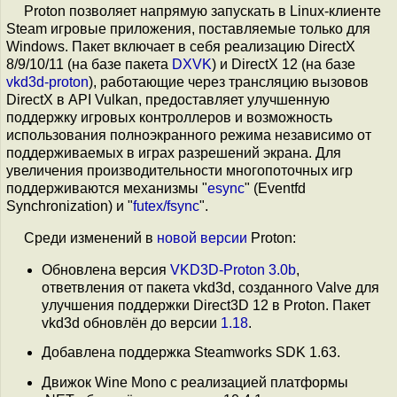
Proton позволяет напрямую запускать в Linux-клиенте
Steam игровые приложения, поставляемые только для
Windows. Пакет включает в себя реализацию DirectX
8/9/10/11 (на базе пакета
DXVK
) и DirectX 12 (на базе
vkd3d-proton
), работающие через трансляцию вызовов
DirectX в API Vulkan, предоставляет улучшенную
поддержку игровых контроллеров и возможность
использования полноэкранного режима независимо от
поддерживаемых в играх разрешений экрана. Для
увеличения производительности многопоточных игр
поддерживаются механизмы "
esync
" (Eventfd
Synchronization) и "
futex/fsync
".
Среди изменений в
новой версии
Proton:
Обновлена версия
VKD3D-Proton 3.0b
,
ответвления от пакета vkd3d, созданного Valve для
улучшения поддержки Direct3D 12 в Proton. Пакет
vkd3d обновлён до версии
1.18
.
Добавлена поддержка Steamworks SDK 1.63.
Движок Wine Mono с реализацией платформы