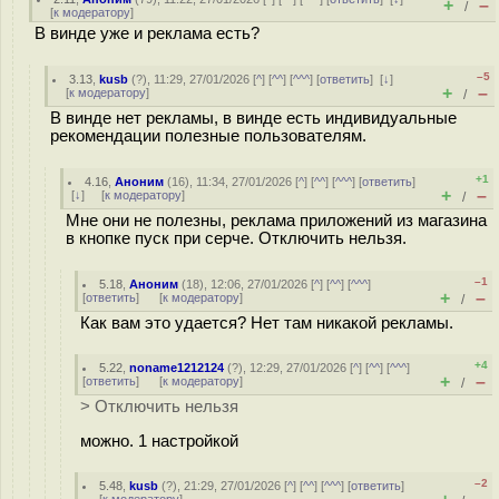
+
–
/
[
к модератору
]
В винде уже и реклама есть?
–5
3.13
,
kusb
(
?
), 11:29, 27/01/2026 [
^
] [
^^
] [
^^^
] [
ответить
]
[
↓
]
+
–
[
к модератору
]
/
В винде нет рекламы, в винде есть индивидуальные
рекомендации полезные пользователям.
+1
4.16
,
Аноним
(
16
), 11:34, 27/01/2026 [
^
] [
^^
] [
^^^
] [
ответить
]
+
–
[
↓
] [
к модератору
]
/
Мне они не полезны, реклама приложений из магазина
в кнопке пуск при серче. Отключить нельзя.
–1
5.18
,
Аноним
(
18
), 12:06, 27/01/2026 [
^
] [
^^
] [
^^^
]
+
–
[
ответить
]
[
к модератору
]
/
Как вам это удается? Нет там никакой рекламы.
+4
5.22
,
noname1212124
(
?
), 12:29, 27/01/2026 [
^
] [
^^
] [
^^^
]
+
–
[
ответить
]
[
к модератору
]
/
> Отключить нельзя
можно. 1 настройкой
–2
5.48
,
kusb
(
?
), 21:29, 27/01/2026 [
^
] [
^^
] [
^^^
] [
ответить
]