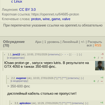
с Linux
Лицензия:
CC BY 3.0
Короткая ссылка: https://opennet.ru/64685-proton
Ключевые слова:
proton
,
wine
,
game
,
valve
При перепечатке указание ссылки на opennet.ru обязательно
Обсуждение
Ajax
|
1 уровень
|
Линейный
|
+/-
|
Раскрыть
(70)
всё
|
RSS
–5
1.1
,
jura12
(
ok
), 10:00, 27/01/2026 [
ответить
] [
﹢﹢﹢
] [
· · ·
]
[
↓
]
+
–
[
к модератору
]
/
Юзаю proton ge , запуск через lutris. В результате на
GTX 4050 в танках 350-600 фпс.
+4
2.2
,
eugener
(
ok
), 10:03, 27/01/2026 [
^
] [
^^
] [
^^^
] [
ответить
]
[
↓
]
+
–
[
к модератору
]
/
> 350-600 фпс
дисплейный кабель столько не пропустит!
+4
3.3
,
aploskov
(
ok
), 10:29, 27/01/2026 [
^
] [
^^
] [
^^^
] [
ответить
]
[
↓
]