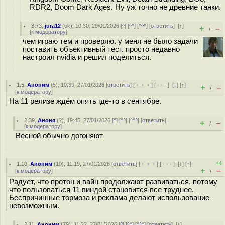
RDR2, Doom Dark Ages. Ну уж точно не древние танки.
3.73
,
jura12
(
ok
), 10:30, 29/01/2026 [
^
] [
^^
] [
^^^
] [
ответить
]
[
↑
]
+
–
/
[
к модератору
]
чем играю тем и проверяю. у меня не было задачи
поставить объективный тест. просто недавно
настроил nvidia и решил поделиться.
1.5
,
Аноним
(
5
), 10:39, 27/01/2026 [
ответить
] [
﹢﹢﹢
] [
· · ·
]
[
↓
] [
↑
]
+
–
/
[
к модератору
]
На 11 релизе ждём опять где-то в сентябре.
2.39
,
Аноня
(
?
), 19:45, 27/01/2026 [
^
] [
^^
] [
^^^
] [
ответить
]
+
–
/
[
к модератору
]
Весной обычно догоняют
+4
1.10
,
Аноним
(
10
), 11:19, 27/01/2026 [
ответить
] [
﹢﹢﹢
] [
· · ·
]
[
↓
] [
↑
]
+
–
[
к модератору
]
/
Радует, что протон и вайн продолжают развиваться, потому
что пользоваться 11 виндой становится все труднее.
Беспричинные тормоза и реклама делают использование
невозможным.
2.11
,
Аноним
(
79
), 11:22, 27/01/2026 [
^
] [
^^
] [
^^^
] [
ответить
]
[
↓
]