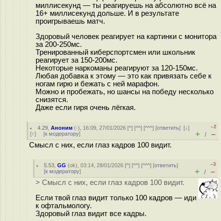
миллисекунд — ты реагируешь на абсолютно всё на
16+ миллисекунд дольше. И в результате
проигрываешь матч.
Здоровый человек реагирует на картинки с монитора
за 200-250мс.
Тренированный киберспортсмен или школьник
реагирует за 150-200мс.
Некоторые наркоманы реагируют за 120-150мс.
Любая добавка к этому — это как привязать себе к
ногам гирю и бежать с ней марафон.
Можно и пробежать, но шансы на победу несколько
снизятся.
Даже если гиря очень лёгкая.
–2
4.29
,
Аноним
(
-
), 16:09, 27/01/2026 [
^
] [
^^
] [
^^^
] [
ответить
]
[
↓
]
+
–
[
↑
] [
к модератору
]
/
Смысл с них, если глаз кадров 100 видит.
–3
5.53
,
GG
(
ok
), 03:14, 28/01/2026 [
^
] [
^^
] [
^^^
] [
ответить
]
+
–
[
к модератору
]
/
> Смысл с них, если глаз кадров 100 видит.
Если твой глаз видит только 100 кадров — иди
к офтальмологу.
Здоровый глаз видит все кадры.