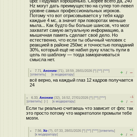
upd: Подумал хорошенько. Скорее всего да, 240
Hz могут дать преимущество на супер топ-левел
уровне самых профессиональных игроков.
Потому что вот отрисовывается у тебя кадр
каждые 4 мс, а значит при поворотах меньше
мыла... Как будто бы больше шансов, что мозг
захватит самую актуальную информацию, а
мышечная память сделает своё дело. Но
естественно, что если ты обычный человек с
реакцией в районе 250мс и точностью попаданий
30%, который ещё не набил руку класть пули в
цель по шаблону — тогда заморачиваться
смысла нет.
7.71
,
Аноним
(
71
), 18:59, 28/01/2026 [
^
] [
^^
] [
^^^
]
+
–
/
[
ответить
]
[
к модератору
]
всё верно, на каждый глаз 12 кадров получается
24
–1
6.33
,
Аноним
(
32
), 16:52, 27/01/2026 [
^
] [
^^
] [
^^^
]
+
–
[
ответить
]
[
↑
] [
к модератору
]
/
Если ты реально считаешь что зависит от фпс так
это просто потому что маркетологи промыли тебе
мозги.
+1
7.56
,
Xo
(
?
), 07:33, 28/01/2026 [
^
] [
^^
] [
^^^
] [
ответить
]
+
–
[
к модератору
]
/