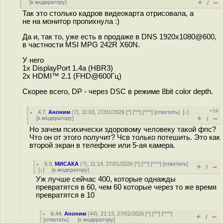
+
–
[
к модератору
]
/
Так это столько кадров видеокарта отрисовала, а
не на монитор пропихнула :)
Да и, так то, уже есть в продаже в DNS 1920x1080@600,
в частности MSI MPG 242R X60N.
У него
1x DisplayPort 1.4a (HBR3)
2x HDMI™ 2.1 (FHD@600Гц)
Скорее всего, DP - через DSC в режиме 8bit color depth.
+10
4.7
,
Аноним
(
7
), 11:03, 27/01/2026 [
^
] [
^^
] [
^^^
] [
ответить
]
[
↓
]
+
–
[
к модератору
]
/
Но зачем психически здоровому человеку такой фпс?
Что он от этого получит? Чсв только потешить. Это как
второй экран в телефоне или 5-ая камера.
5.9
,
МИСАКА
(
?
), 11:14, 27/01/2026 [
^
] [
^^
] [
^^^
] [
ответить
]
+
–
/
[
↓
] [
к модератору
]
Уж лучше сейчас 400, которые однажды
превратятся в 60, чем 60 которые через то же время
превратятся в 10
6.44
,
Аноним
(
44
), 21:13, 27/01/2026 [
^
] [
^^
] [
^^^
]
+
–
/
[
ответить
]
[
к модератору
]