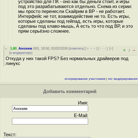
устройство для ПК - оно как бы деньги стоит, и игры
под это разрабатываются отдельно. Схема из серии:
мы просто перенесли Скайрим в ВР - не работает.
Интерфейс не тот, взаимодействие не то. Есть игры,
которые сделаны под гейпад, есть игры, которые
сделаны под клаво-мышь, А есть то что под ВР, и это
прям серьёзно сложнее.
1.80
,
Аноним
(
80
), 18:50, 02/02/2026 [
ответить
] [
﹢﹢﹢
] [
· · ·
]
[
↑
]
+
–
/
[
к модератору
]
Откуда у них такой FPS? Без нормальных драйверов под
линукс
игнорирование участников
|
лог модерирования
Добавить комментарий
Имя:
E-Mail:
Текст: