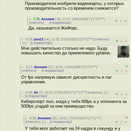
Производители изобрели видеокарты, у которых
производительность со временем снижается?
7.78
,
Аноним
(
78
), 17:27, 29/01/2026 [
^
] [
^^
] [
^^^
]
+
–
/
[
ответить
]
[
к модератору
]
Да, называется ЖиФорс.
5.15
,
jura12
(
ok
), 11:32, 27/01/2026 [
^
] [
^^
] [
^^^
] [
ответить
]
+
–
/
[
↑
] [
к модератору
]
Мне действительно столько не надо. Буду
повышать качество до приемлемого уровня.
+2
5.17
,
Аноним
(
17
), 11:41, 27/01/2026 [
^
] [
^^
] [
^^^
]
+
–
[
ответить
]
[
к модератору
]
/
От fps напрямую зависит дискретность и лаг
управления.
5.28
,
Xo
(
?
), 15:12, 27/01/2026 [
^
] [
^^
] [
^^^
] [
ответить
]
[
↓
]
+
–
/
[
к модератору
]
Киберспорт лол, когда у тебя 60fps а у оппонента за
500fps угадай за кем преимущество.
–6
6.32
,
Аноним
(
32
), 16:51, 27/01/2026 [
^
] [
^^
] [
^^^
]
+
–
[
ответить
]
[
↓
] [
к модератору
]
/
У тебя мозг работает на 24 кадра в секунду и у