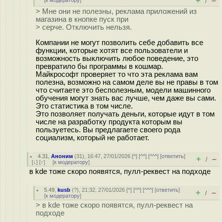
+
–
[
к модератору
]
/
> Мне они не полезны, реклама приложений из
магазина в кнопке пуск при
> серче. Отключить нельзя.
Компании не могут позволить себе добавить все
функции, которые хотят все пользователи и
возможность выключить любое поведение, это
превратило бы программы в кошмар.
Майкрософт проверяет то что эта реклама вам
полезна, возможно на самом деле вы не правы в том
что считаете это бесполезным, модели машинного
обучения могут знать вас лучше, чем даже вы сами.
Это статистика в том числе.
Это позволяет получать деньги, которые идут в том
числе на разработку продукта которым вы
пользуетесь. Вы предлагаете своего рода
социализм, который не работает.
4.31
,
Аноним
(
31
), 16:47, 27/01/2026 [
^
] [
^^
] [
^^^
] [
ответить
]
+
–
/
[
↓
] [
↑
] [
к модератору
]
в kde тоже скоро появятся, пулл-реквест на подходе
5.49
,
kusb
(
?
), 21:32, 27/01/2026 [
^
] [
^^
] [
^^^
] [
ответить
]
+
–
/
[
к модератору
]
> в kde тоже скоро появятся, пулл-реквест на
подходе