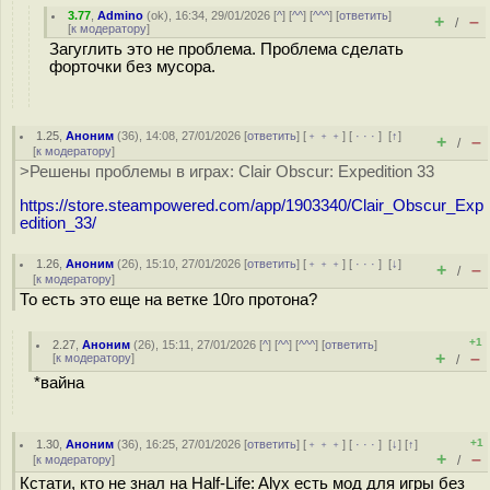
3.77
,
Admino
(
ok
), 16:34, 29/01/2026 [
^
] [
^^
] [
^^^
] [
ответить
]
+
–
/
[
к модератору
]
Загуглить это не проблема. Проблема сделать
форточки без мусора.
1.25
,
Аноним
(
36
), 14:08, 27/01/2026 [
ответить
] [
﹢﹢﹢
] [
· · ·
]
[
↑
]
+
–
/
[
к модератору
]
>Решены проблемы в играх: Clair Obscur: Expedition 33
https://store.steampowered.com/app/1903340/Clair_Obscur_Exp
edition_33/
1.26
,
Аноним
(
26
), 15:10, 27/01/2026 [
ответить
] [
﹢﹢﹢
] [
· · ·
]
[
↓
]
+
–
/
[
к модератору
]
То есть это еще на ветке 10го протона?
+1
2.27
,
Аноним
(
26
), 15:11, 27/01/2026 [
^
] [
^^
] [
^^^
] [
ответить
]
+
–
[
к модератору
]
/
*вайна
+1
1.30
,
Аноним
(
36
), 16:25, 27/01/2026 [
ответить
] [
﹢﹢﹢
] [
· · ·
]
[
↓
] [
↑
]
+
–
[
к модератору
]
/
Кстати, кто не знал на Half-Life: Alyx есть мод для игры без