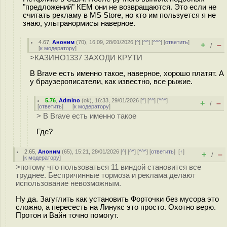
"предложений" КЕМ они не возвращаются. Это если не
считать рекламу в MS Store, но кто им пользуется я не
знаю, ультранормисы наверное.
4.67
,
Аноним
(
70
), 16:09, 28/01/2026 [
^
] [
^^
] [
^^^
] [
ответить
]
+
–
/
[
к модератору
]
>КАЗИНО1337 ЗАХОДИ КРУТИ
В Brave есть именно такое, наверное, хорошо платят. А
у браузерописатели, как известно, все рыжие.
5.76
,
Admino
(
ok
), 16:33, 29/01/2026 [
^
] [
^^
] [
^^^
]
+
–
/
[
ответить
]
[
к модератору
]
> В Brave есть именно такое
Где?
2.65
,
Аноним
(
65
), 15:21, 28/01/2026 [
^
] [
^^
] [
^^^
] [
ответить
]
[
↑
]
+
–
/
[
к модератору
]
>потому что пользоваться 11 виндой становится все
труднее. Беспричинные тормоза и реклама делают
использование невозможным.
Ну да. Загуглить как установить Форточки без мусора это
сложно, а пересесть на Линукс это просто. Охотно верю.
Протон и Вайн точно помогут.