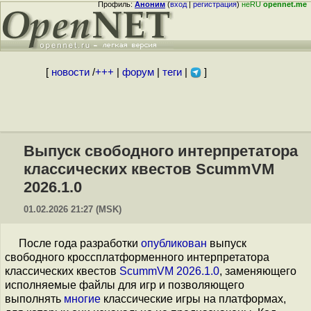
Профиль:
Аноним
(
вход
|
регистрация
)
неRU
opennet.me
[
новости
/
+++
|
форум
|
теги
|
]
Выпуск свободного интерпретатора
классических квестов ScummVM
2026.1.0
01.02.2026 21:27 (MSK)
После года разработки
опубликован
выпуск
свободного кроссплатформенного интерпретатора
классических квестов
ScummVM 2026.1.0
, заменяющего
исполняемые файлы для игр и позволяющего
выполнять
многие
классические игры на платформах,