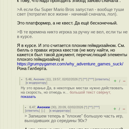
к тому, что надо проходить эпизод заново сначала".
>А если бы Super Mario Bros запустил - вообще туши
свет (потратил все жизни - начинай сначала, лол).
Это платформер, а не квест. Да ещё бесконечный.
>В те времена никто игрока за ручку не вел, если ты не
в курсе.
Я в курсе. И это считается плохим геймдизайном. См.
билль о правах игрока квестов (не могу найти, но
кажется был такой документ, перечислющий элементы
плохого геймдизайна) и
https://grumpygamer.com/why_adventure_games_suck/
Рона Гилберта.
5.46
,
Аноним
(
11
), 19:57, 02/02/2026 [
^
] [
^^
] [
^^^
] [
ответить
]
+
–
/
[
к модератору
]
Ну это вранье Да, в некоторых местах нужно действовать
на скорость, но отнюдь н...
большой текст свёрнут,
показать
6.47
,
Аноним
(
30
), 20:09, 02/02/2026 [
^
] [
^^
] [
^^^
]
+
–
/
[
ответить
]
[
↓
] [
к модератору
]
> Запишем теперь в "плохие" большую часть игр,
выходивших до середины 90х?