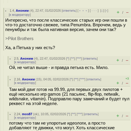
1.4
,
Аноним
(
4
), 22:47, 01/02/2026 [
ответить
] [
﹢﹢﹢
] [
· · ·
]
[
↓
] [
↑
]
+
–
/
[
к модератору
]
Интересно, что после классических старых игр они пошли в
что-то достаточно свежее, типа Penumbra. Впрочем, ведь у
пенумбры и так была нативная версия, зачем они так?
>Pilot Brothers
Ха, а Петька у них есть?
2.5
,
Аноним
(
4
), 22:47, 01/02/2026 [
^
] [
^^
] [
^^^
] [
ответить
]
+
–
/
[
к модератору
]
Ой, не читал выше - и правда петька есть. Мило.
+3
2.16
,
Аноним
(
15
), 04:05, 02/02/2026 [
^
] [
^^
] [
^^^
] [
ответить
]
+
–
[
к модератору
]
/
Там мой двиг готов на 99.99, для первых двух пилотов +
ещё несколько игр gamos (21 пасьянс, flip-flop, netwalk,
wildsnake, vitamin). Подправлю пару замечаний и будет пул
реквест на этой неделе.
2.24
,
mos87
(
ok
), 10:05, 02/02/2026 [
^
] [
^^
] [
^^^
] [
ответить
]
+
–
/
[
к модератору
]
потому что там не упоротые идеологи, а просто
добавляют те движки, что могут. Хоть классические