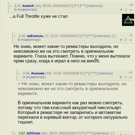
+8
2.21
,
kravich
(
ok
), 09:50, 02/02/2026 [
^
] [
^^
] [
^^^
] [
ответить
]
+
–
[
к модератору
]
/
...а Full Throttle хуже не стал
–1
3.32
,
чейтатель
(
?
), 13:27, 02/02/2026 [
^
] [
^^
] [
^^^
] [
ответить
]
[
↓
]
+
–
[
к модератору
]
/
Не знаю, может какие-то ремастеры выходили, но
невозможно же на это смотреть в оригинальном
варианте. Глаза вытекают. Помню, что у меня вытекали
прям сразу, когда я играл в него на вин95.
+3
4.34
,
Аноним
(
34
), 14:15, 02/02/2026 [
^
] [
^^
] [
^^^
] [
ответить
]
+
–
[
к модератору
]
/
> Не знаю, может какие-то ремастеры выходили, но
невозможно же на это смотреть в оригинальном
варианте.
В оригинальном варианте как раз можно смотреть,
потому что там классный аккуратный пиксельарт.
Который в ремастере не запарились и автоматом
перегнали в корявый вектор, от которого натурально
тошнит.
3.57
,
bOOster
(
ok
), 20:07, 04/02/2026 [
^
] [
^^
] [
^^^
] [
ответить
]
[
↑
]
+
–