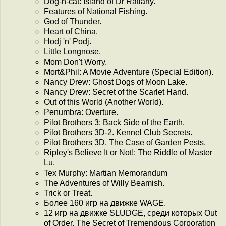
Dog-n-cat: Island of Dr Ratiarty.
Features of National Fishing.
God of Thunder.
Heart of China.
Hodj 'n' Podj.
Little Longnose.
Mom Don't Worry.
Mort&Phil: A Movie Adventure (Special Edition).
Nancy Drew: Ghost Dogs of Moon Lake.
Nancy Drew: Secret of the Scarlet Hand.
Out of this World (Another World).
Penumbra: Overture.
Pilot Brothers 3: Back Side of the Earth.
Pilot Brothers 3D-2. Kennel Club Secrets.
Pilot Brothers 3D. The Case of Garden Pests.
Ripley's Believe It or Not!: The Riddle of Master
Lu.
Tex Murphy: Martian Memorandum
The Adventures of Willy Beamish.
Trick or Treat.
Более 160 игр на движке WAGE.
12 игр на движке SLUDGE, среди которых Out
of Order, The Secret of Tremendous Corporation