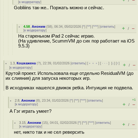
/
[
к модератору
]
Gobliiins так-же.. Поржать можно и сейчас.
4.58
,
Аноним
(
58
), 06:34, 05/02/2026 [
^
] [
^^
] [
^^^
] [
ответить
]
+
–
/
[
к модератору
]
На стареньком iPad 2 сейчас играю.
(На удивление, ScummVM до сих пор работает на iOS
9.5.3)
1.3
,
Кошкажена
(
?
), 22:39, 01/02/2026 [
ответить
] [
﹢﹢﹢
] [
· · ·
]
[
↓
] [
↑
]
+
–
/
[
к модератору
]
Крутой проект. Использовала еще отдельно ResidualVM (до
их слияния) для запуска некоторых игр.
В исходниках нашелся движок petka. Интуиция не подвела.
+1
2.8
,
Аноним
(
8
), 23:34, 01/02/2026 [
^
] [
^^
] [
^^^
] [
ответить
]
+
–
[
к модератору
]
/
А Гэг играть умеет?
3.15
,
Аноним
(
15
), 04:01, 02/02/2026 [
^
] [
^^
] [
^^^
] [
ответить
]
+
–
/
[
к модератору
]
нет, никто так и не сел реверсить