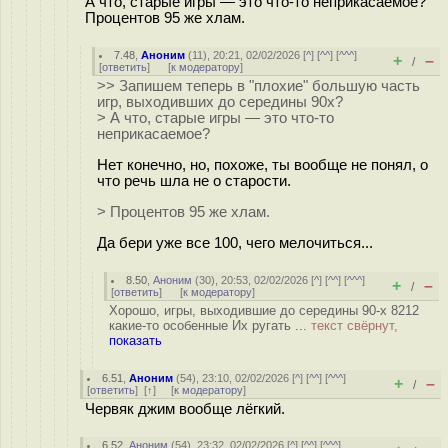
А что, старые игры — это что-то неприкасаемое?
Процентов 95 же хлам.
7.48
,
Аноним
(
11
), 20:21, 02/02/2026 [
^
] [
^^
] [
^^^
]
+
–
/
[
ответить
]
[
к модератору
]
>> Запишем теперь в "плохие" большую часть
игр, выходивших до середины 90х?
> А что, старые игры — это что-то
неприкасаемое?
Нет конечно, но, похоже, ты вообще не понял, о
что речь шла не о старости.
> Процентов 95 же хлам.
Да бери уже все 100, чего мелочиться...
8.50
,
Аноним
(
30
), 20:53, 02/02/2026 [
^
] [
^^
] [
^^^
]
+
–
/
[
ответить
]
[
к модератору
]
Хорошо, игры, выходившие до середины 90-х 8212
какие-то особенные Их ругать ...
текст свёрнут,
показать
6.51
,
Аноним
(
54
), 23:10, 02/02/2026 [
^
] [
^^
] [
^^^
]
+
–
/
[
ответить
]
[
↑
] [
к модератору
]
Червяк джим вообще лёгкий.
6.52
,
Аноним
(
54
), 23:32, 02/02/2026 [
^
] [
^^
] [
^^^
]