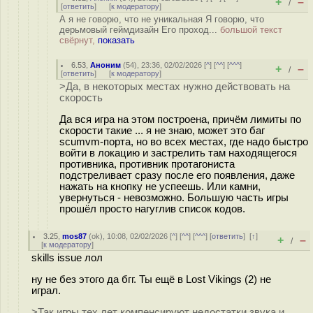
+
–
/
[
ответить
]
[
к модератору
]
А я не говорю, что не уникальная Я говорю, что
дерьмовый геймдизайн Его проход...
большой текст
свёрнут,
показать
6.53
,
Аноним
(
54
), 23:36, 02/02/2026 [
^
] [
^^
] [
^^^
]
+
–
/
[
ответить
]
[
к модератору
]
>Да, в некоторых местах нужно действовать на
скорость
Да вся игра на этом построена, причём лимиты по
скорости такие ... я не знаю, может это баг
scumvm-порта, но во всех местах, где надо быстро
войти в локацию и застрелить там находящегося
противника, противник протагониста
подстреливает сразу после его появления, даже
нажать на кнопку не успеешь. Или камни,
увернуться - невозможно. Большую часть игры
прошёл просто нагуглив список кодов.
3.25
,
mos87
(
ok
), 10:08, 02/02/2026 [
^
] [
^^
] [
^^^
] [
ответить
]
[
↑
]
+
–
/
[
к модератору
]
skills issue лол
ну не без этого да бгг. Ты ещё в Lost Vikings (2) не
играл.
>Так игры тех лет компенсируют недостатки звука и