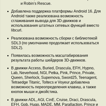
и Robin's Rescue.
Добавлена поддержка платформы Android 16. Для
Android также реализована возможность
сглаживания вывода для 3D-движков и
использования штатных сетевых функций вместо
libcurl.
Реализована возможность сборки с библиотекой
SDL3 (по умолчанию продолжает использоваться
SDL2).
Появилась возможность масштабирования
результата работы шейдеров 3D-движков.
В движки Access, Buried, Drascula, EFH, Hypno,
Lab, Neverhood, NGI, Petka, Pink, Prince, Private,
Queen, Sherlock, Supernova, Sword25, Teenagent,
Tetraedge Titanic, Toltecs и Voyeur добавлена
возможность переопределения клавиш, а также
кнопок мыши и джойстика.
В движки ADL, AGI, CinE, Cruise, Draci, Drascula,
EFH, Gob, Hugo, MADE, MM, Parallaction, Prince и