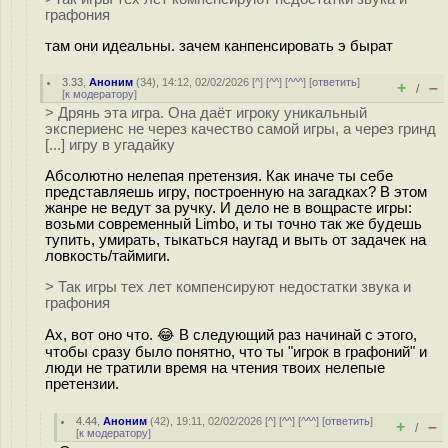
графония
там они идеальны. зачем канпенсировать э бырат
3.33
,
Аноним
(
34
), 14:12, 02/02/2026 [
^
] [
^^
] [
^^^
] [
ответить
]
+
–
/
[
к модератору
]
> Дрянь эта игра. Она даёт игроку уникальный
экспериенс не через качество самой игры, а через гринд
[...] игру в угадайку
Абсолютно нелепая претензия. Как иначе ты себе
представляешь игру, построенную на загадках? В этом
жанре не ведут за ручку. И дело не в вощрасте игры:
возьми современный Limbo, и ты точно так же будешь
тупить, умирать, тыкаться наугад и выть от задачек на
ловкость/таймиги.
> Так игры тех лет компенсируют недостатки звука и
графония
Ах, вот оно что. 😂 В следующий раз начинай с этого,
чтобы сразу было понятно, что ты "игрок в графоний" и
люди не тратили время на чтения твоих нелепые
претензии.
4.44
,
Аноним
(
42
), 19:11, 02/02/2026 [
^
] [
^^
] [
^^^
] [
ответить
]
+
–
/
[
к модератору
]