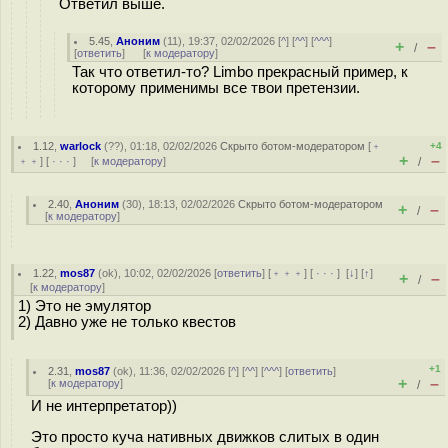
Ответил выше.
5.45
,
Аноним
(
11
), 19:37, 02/02/2026 [
^
] [
^^
] [
^^^
]
+
–
/
[
ответить
]
[
к модератору
]
Так что ответил-то? Limbo прекрасный пример, к
которому применимы все твои претензии.
1.12
,
warlock
(
??
), 01:18, 02/02/2026
Скрыто ботом-модератором
[
﹢
+4
+
–
﹢﹢
] [
· · ·
] [
к модератору
]
/
2.40
,
Аноним
(
30
), 18:13, 02/02/2026
Скрыто ботом-модератором
+
–
/
[
к модератору
]
1.22
,
mos87
(
ok
), 10:02, 02/02/2026 [
ответить
] [
﹢﹢﹢
] [
· · ·
]
[
↓
] [
↑
]
+
–
/
[
к модератору
]
1) Это не эмулятор
2) Давно уже не только квестов
+1
2.31
,
mos87
(
ok
), 11:36, 02/02/2026 [
^
] [
^^
] [
^^^
] [
ответить
]
+
–
[
к модератору
]
/
И не интерпретатор))
Это просто куча нативных движков слитых в один