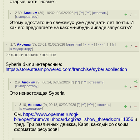
старые, хоть "новые".
2.30
,
Аноним
(
30
), 10:32, 02/02/2026 [
^
] [
^^
] [
^^^
] [
ответить
]
+
–
/
[
к модератору
]
Этому «достаточно свежему» уже двадцать лет почти. И
как его предлагаете на каком-нибудь айпаде запускать?
1.7
,
Аноним
(
7
), 23:01, 01/02/2026 [
ответить
] [
﹢﹢﹢
] [
· · ·
]
[
↓
] [
↑
]
+
–
/
[
к модератору
]
>классических квестов
Syberia были интересные:
https://store.steampowered.com/franchise/syberiacollection
+1
2.9
,
Аноним
(
9
), 00:14, 02/02/2026 [
^
] [
^^
] [
^^^
] [
ответить
]
+
–
[
к модератору
]
/
Это ненастоящая Syberia.
3.10
,
Аноним
(
9
), 00:18, 02/02/2026 [
^
] [
^^
] [
^^^
] [
ответить
]
+
–
/
[
к модератору
]
См.
https://www.opennet.ru/cgi-
bin/openforum/vsluhboard.cgi?az=show_thread&om=1356
и
тред. Три различных движка, Карл, каждый со своим
форматом ресурсов!