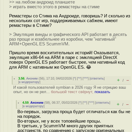
>> на любом андроид планшете
> играть вместо этого в ремастеры на стиме
Ремастеры со Стима на Андроиде, говоришь? И сколько из
нескольких сот игр, поддерживаемых сабжем, имеют
ремастеры в Стиме?
> Эмуляция винды и графического API работает в десять
раз проще и юзабельнее из коробки, чем "нативный"
ARM+OpenGL ES ScummVM.
Пришло время восхитительных историй! Оказыватся,
эмуляция x86-64 на ARM в паре с эмкляцией DirectX
поверх OpenGL ES работает быстрее, чем нативный код
для ARM с нативным же OpenGL ES. 😂
3.56
,
Аноним
(
56
), 17:10, 04/02/2026 [
^
] [
^^
] [
^^^
] [
ответить
]
+
–
/
[
к модератору
]
И какой пользователей symbian в 2026 году Я не отрицаю ваш
опыт, но он не рел...
большой текст свёрнут,
показать
4.59
,
Аноним
(
58
), 06:37, 05/02/2026 [
^
] [
^^
] [
^^^
] [
ответить
]
+
–
/
[
к модератору
]
Во-первых, загрузка проца будет отличаться как бы не
на порядок.
Во-вторых, не у всех топовейшие процы.
В третьих, у ScummVM много других приятных
достоинств, по сравнению с запуском оригинальных