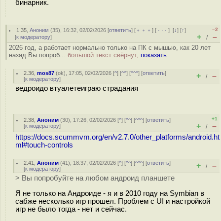
бинарник.
–2
1.35
,
Аноним
(
35
), 16:32, 02/02/2026 [
ответить
] [
﹢﹢﹢
] [
· · ·
]
[
↓
] [
↑
]
+
–
[
к модератору
]
/
2026 год, а работает нормально только на ПК с мышью, как 20 лет
назад Вы попроб...
большой текст свёрнут,
показать
2.36
,
mos87
(
ok
), 17:05, 02/02/2026 [
^
] [
^^
] [
^^^
] [
ответить
]
+
–
/
[
к модератору
]
ведроидо втуалетеиграю страдания
+1
2.38
,
Аноним
(
30
), 17:26, 02/02/2026 [
^
] [
^^
] [
^^^
] [
ответить
]
+
–
[
к модератору
]
/
https://docs.scummvm.org/en/v2.7.0/other_platforms/android.ht
ml#touch-controls
2.41
,
Аноним
(
41
), 18:37, 02/02/2026 [
^
] [
^^
] [
^^^
] [
ответить
]
+
–
/
[
к модератору
]
> Вы попробуйте на любом андроид планшете
Я не только на Андроиде - я и в 2010 году на Symbian в
сабже несколько игр прошел. Проблем с UI и настройкой
игр не было тогда - нет и сейчас.