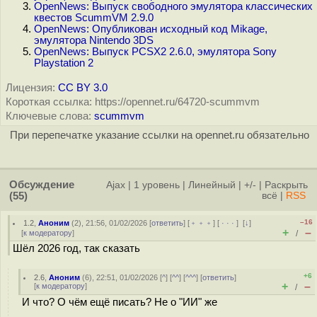
OpenNews: Выпуск свободного эмулятора классических
квестов ScummVM 2.9.0
OpenNews: Опубликован исходный код Mikage,
эмулятора Nintendo 3DS
OpenNews: Выпуск PCSX2 2.6.0, эмулятора Sony
Playstation 2
Лицензия:
CC BY 3.0
Короткая ссылка: https://opennet.ru/64720-scummvm
Ключевые слова:
scummvm
При перепечатке указание ссылки на opennet.ru обязательно
Обсуждение
Ajax
|
1 уровень
|
Линейный
|
+/-
|
Раскрыть
(55)
всё
|
RSS
–16
1.2
,
Аноним
(
2
), 21:56, 01/02/2026 [
ответить
] [
﹢﹢﹢
] [
· · ·
]
[
↓
]
+
–
[
к модератору
]
/
Шёл 2026 год, так сказать
+6
2.6
,
Аноним
(
6
), 22:51, 01/02/2026 [
^
] [
^^
] [
^^^
] [
ответить
]
+
–
[
к модератору
]
/
И что? О чём ещё писать? Не о "ИИ" же