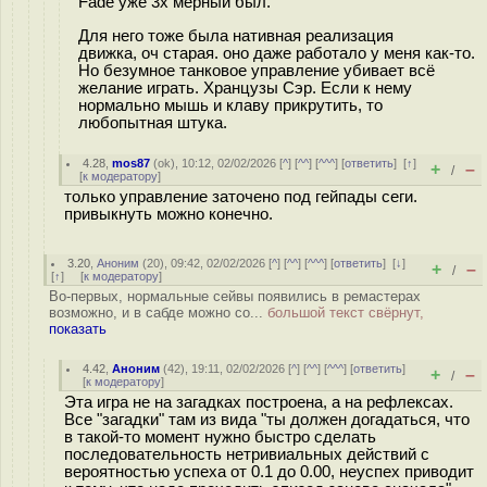
Fade уже 3х мерный был.
Для него тоже была нативная реализация
движка, оч старая. оно даже работало у меня как-то.
Но безумное танковое управление убивает всё
желание играть. Хранцузы Сэр. Если к нему
нормально мышь и клаву прикрутить, то
любопытная штука.
4.28
,
mos87
(
ok
), 10:12, 02/02/2026 [
^
] [
^^
] [
^^^
] [
ответить
]
[
↑
]
+
–
/
[
к модератору
]
только управление заточено под гейпады сеги.
привыкнуть можно конечно.
3.20
,
Аноним
(
20
), 09:42, 02/02/2026 [
^
] [
^^
] [
^^^
] [
ответить
]
[
↓
]
+
–
/
[
↑
] [
к модератору
]
Во-первых, нормальные сейвы появились в ремастерах
возможно, и в сабде можно со...
большой текст свёрнут,
показать
4.42
,
Аноним
(
42
), 19:11, 02/02/2026 [
^
] [
^^
] [
^^^
] [
ответить
]
+
–
/
[
к модератору
]
Эта игра не на загадках построена, а на рефлексах.
Все "загадки" там из вида "ты должен догадаться, что
в такой-то момент нужно быстро сделать
последовательность нетривиальных действий с
вероятностью успеха от 0.1 до 0.00, неуспех приводит