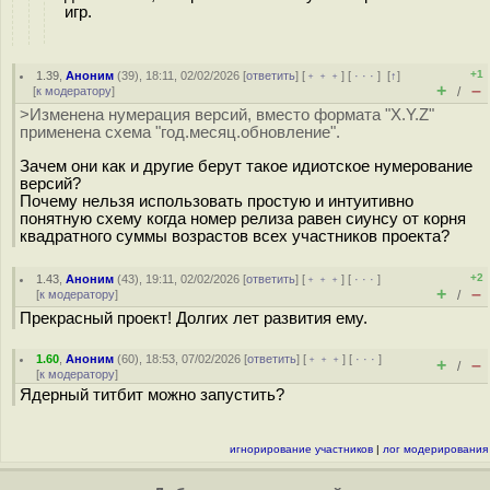
игр.
+1
1.39
,
Аноним
(
39
), 18:11, 02/02/2026 [
ответить
] [
﹢﹢﹢
] [
· · ·
]
[
↑
]
+
–
[
к модератору
]
/
>Изменена нумерация версий, вместо формата "X.Y.Z"
применена схема "год.меcяц.обновление".
Зачем они как и другие берут такое идиотское нумерование
версий?
Почему нельзя использовать простую и интуитивно
понятную схему когда номер релиза равен сиунсу от корня
квадратного суммы возрастов всех участников проекта?
+2
1.43
,
Аноним
(
43
), 19:11, 02/02/2026 [
ответить
] [
﹢﹢﹢
] [
· · ·
]
+
–
[
к модератору
]
/
Прекрасный проект! Долгих лет развития ему.
1.60
,
Аноним
(
60
), 18:53, 07/02/2026 [
ответить
] [
﹢﹢﹢
] [
· · ·
]
+
–
/
[
к модератору
]
Ядерный титбит можно запустить?
игнорирование участников
|
лог модерирования