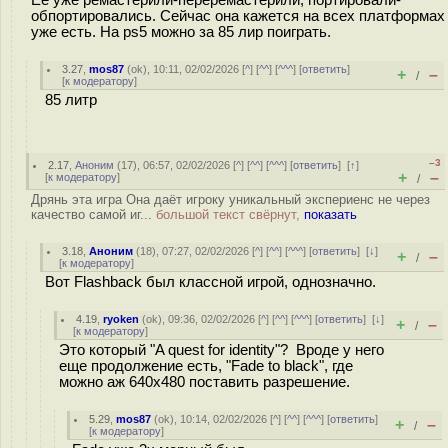
Её уже ремастерили-переремастерили, портировали-
обпортировались. Сейчас она кажется на всех платформах
уже есть. На ps5 можно за 85 лир поиграть.
3.27
,
mos87
(
ok
), 10:11, 02/02/2026 [
^
] [
^^
] [
^^^
] [
ответить
]
+
–
/
[
к модератору
]
85 литр
–3
2.17
,
Аноним
(
17
), 06:57, 02/02/2026 [
^
] [
^^
] [
^^^
] [
ответить
]
[
↑
]
+
–
[
к модератору
]
/
Дрянь эта игра Она даёт игроку уникальный экспериенс не через
качество самой иг...
большой текст свёрнут,
показать
3.18
,
Аноним
(
18
), 07:27, 02/02/2026 [
^
] [
^^
] [
^^^
] [
ответить
]
[
↓
]
+
–
/
[
к модератору
]
Вот Flashback был классной игрой, однозначно.
4.19
,
ryoken
(
ok
), 09:36, 02/02/2026 [
^
] [
^^
] [
^^^
] [
ответить
]
[
↓
]
+
–
/
[
к модератору
]
Это который "A quest for identity"? Вроде у него
еще продолжение есть, "Fade to black", где
можно аж 640х480 поставить разрешение.
5.29
,
mos87
(
ok
), 10:14, 02/02/2026 [
^
] [
^^
] [
^^^
] [
ответить
]
+
–
/
[
к модератору
]