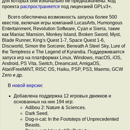
для которых они изначально не предназначены. Код
проекта
распространяется
под лицензией GPLv3+.
Всего обеспечена возможность запуска более 500
квестов, включая игры компаний LucasArts, Humongous
Entertainment, Revolution Software, Cyan и Sierra, такие
как Maniac Mansion, Monkey Island, Broken Sword, Myst,
Blade Runner, King's Quest 1-7, Space Quest 1-6,
Discworld, Simon the Sorcerer, Beneath A Steel Sky, Lure of
the Temptress и The Legend of Kyrandia. Поддерживается
запуск игр на платформах Linux, Windows, macOS, iOS,
Android, PS Vita, Switch, Dreamcast, AmigaOS,
Atari/FreeMiNT, RISC OS, Haiku, PSP, PS3, Maemo, GCW
Zero и др.
В
новой версии
:
Добавлена поддержка 12 игровых движков и
основанных на них 194 игр:
Adibou 2: Nature & Sciences.
Dark Seed.
Dog-n-cat: In the Footsteps of Unprecedented
Beasts.