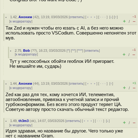
–1
1.42
,
Аноним
(
42
), 13:19, 03/03/2026 [
ответить
] [
﹢﹢﹢
] [
· · ·
]
[
↓
] [
↑
]
+
–
[
к модератору
]
/
Так Zed и нужен чтобы его юзать с AI, а без него можно
использовать просто VSCodium. Совершенно непонятен этот
мув.
–1
2.75
,
Bob
(
??
), 16:23, 03/03/2026 [
^
] [
^^
] [
^^^
] [
ответить
]
+
–
[
к модератору
]
/
Тут у неспособных обойти геоблок ИИ пригорает.
Не мешайте им, сударь)
+1
1.44
,
Аноним
(
44
), 13:19, 03/03/2026 [
ответить
] [
﹢﹢﹢
] [
· · ·
]
[
↑
]
+
–
[
к модератору
]
/
Zed как раз для тех, кому хочется ИИ, телементия,
автообновления, привязка к учетной записи и прочий
турбоконформизм. Без всего этого продукт теряет ЦА.
Советую автору просто скачать обычный текст редактор.
1.49
,
th3m3
(
ok
), 14:07, 03/03/2026 [
ответить
] [
﹢﹢﹢
] [
· · ·
]
[
↓
]
+
–
/
[
к модератору
]
Идея здравая, но название бы другое. Чего только уже
нет с названием Gram.