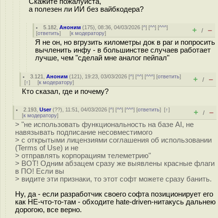
Скажите пожалуйста,
а полезен ли ИИ без вайбкодера?
5.182
,
Аноним
(
175
), 08:36, 04/03/2026 [
^
] [
^^
] [
^^^
]
+
–
/
[
ответить
]
[
к модератору
]
Я не он, но вгрузить километры док в раг и попросить
вычленить инфу - в большинстве случаев работает
лучше, чем "сделай мне аналог пейпал"
3.121
,
Аноним
(
121
), 19:23, 03/03/2026 [
^
] [
^^
] [
^^^
] [
ответить
]
+
–
/
[
↑
] [
к модератору
]
Кто сказал, где и почему?
2.193
,
User
(
??
), 11:51, 04/03/2026 [
^
] [
^^
] [
^^^
] [
ответить
]
[
↑
]
+
–
/
[
к модератору
]
> "не использовать функциональность на базе AI, не
навязывать подписание несовместимого
> с открытыми лицензиями соглашения об использовании
(Terms of Use) и не
> отправлять корпорациям телеметрию"
> ВОТ! Одним абзацем сразу же выявлены красные флаги
в ПО! Если вы
> видите эти признаки, то этот софт можете сразу банить.
Ну, да - если разработчик своего софта позиционирует его
как НЕ-что-то-там - обходите hate-driven-нитакусь дальнею
дорогою, все верно.