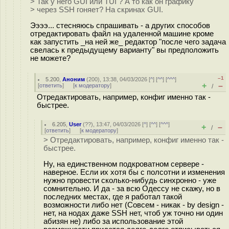
> Так у него GUI или TUI ? А то как он графику
> через SSH гоняет? На скринах GUI.
Ээээ... стесняюсь спрашивать - а других способов
отредактировать файл на удаленной машине кроме
как запустить _на ней же_ редактор "после чего задача
свелась к предыдущему варианту" вы предположить
не можете?
–1
5.200
,
Аноним
(
200
), 13:38, 04/03/2026 [
^
] [
^^
] [
^^^
]
+
–
[
ответить
]
[
к модератору
]
/
Отредактировать, например, конфиг именно так -
быстрее.
6.205
,
User
(
??
), 13:47, 04/03/2026 [
^
] [
^^
] [
^^^
]
+
–
/
[
ответить
]
[
к модератору
]
> Отредактировать, например, конфиг именно так -
быстрее.
Ну, на единственном подкроватном сервере -
наверное. Если их хотя бы с полсотни и изменения
нужно провести сколько-нибудь синхронно - уже
сомнительно. И да - за всю Одессу не скажу, но в
последних местах, где я работал такой
возможности либо нет (Совсем - никак - by design -
нет, на нодах даже SSH нет, чтоб уж точно ни один
абизян не) либо за использование этой