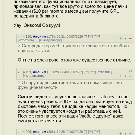
показывает его функциональность и оргазмирует,
приговаривая, как тут всё круто и всего по цене пачки
жевачки ($10 per month) в месяц вы получите GPU
рендеринг в блокноте.
Уау! Эйвсом! Со куул!
4.180
,
Аноним
(
175
), 08:31, 04/03/2026 [
^
] [
^^
] [
^^^
]
+
–
/
[
ответить
]
[
к модератору
]
> Сам редактор zed - ничем не отличается от любого
другого, кстати.
Он не на электроне, этого уже существенное отличие.
+1
4.199
,
Аноним
(
-
), 13:03, 04/03/2026 [
^
] [
^^
] [
^^^
] [
ответить
]
+
–
[
к модератору
]
/
> Я пару видео смотрел как автор показывает его
функциональность
Смотря видео ты упускаешь главное -- latency. Ты не
чувствуешь резвость IDE, когда она реагирует на ввод
быстрее, чем у тебя в видяшке кадры меняются. Но
это очень чувствуется когда ты работаешь с ней.
После этого на все эти ваши "любые другие" даже
смотреть не хочется.
4.206
,
Аноним
(
206
), 14:28, 04/03/2026 [
^
] [
^^
] [
^^^
]
+
–
/