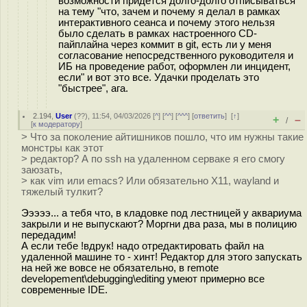
возможности придется долго-долго отписываться
на тему "что, зачем и почему я делал в рамках
интерактивного сеанса и почему этого нельзя
было сделать в рамках настроенного CD-
пайплайна через коммит в git, есть ли у меня
согласование непосредственного руководителя и
ИБ на проведение работ, оформлен ли инцидент,
если" и вот это все. Удачки проделать это
"быстрее", ага.
2.194
,
User
(
??
), 11:54, 04/03/2026 [
^
] [
^^
] [
^^^
] [
ответить
]
[
↑
]
+
–
/
[
к модератору
]
> Что за поколение айтишников пошло, что им нужны такие
монстры как этот
> редактор? А по ssh на удаленном серваке я его смогу
заюзать,
> как vim или emacs? Или обязательно X11, wayland и
тяжелый тулкит?
Эээээ... а тебя что, в кладовке под лестницей у аквариума
закрыли и не выпускают? Моргни два раза, мы в полицию
передадим!
А если тебе !вдрук! надо отредактировать файл на
удаленной машине то - хинт! Редактор для этого запускать
на ней же вовсе не обязательно, в remote
developement\debugging\editing умеют примерно все
современные IDE.