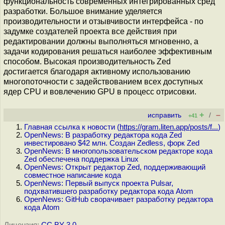
функциональность современных интегрированных сред
разработки. Большое внимание уделяется
производительности и отзывчивости интерфейса - по
задумке создателей проекта все действия при
редактировании должны выполняться мгновенно, а
задачи кодирования решаться наиболее эффективным
способом. Высокая производительность Zed
достигается благодаря активному использованию
многопоточности с задействованием всех доступных
ядер CPU и вовлечению GPU в процесс отрисовки.
+
–
исправить
/
+41
Главная ссылка к новости (
https://gram.liten.app/posts/f...
)
OpenNews: В разработку редактора кода Zed
инвестировано $42 млн. Создан Zedless, форк Zed
OpenNews: В многопользовательском редакторе кода
Zed обеспечена поддержка Linux
OpenNews: Открыт редактор Zed, поддерживающий
совместное написание кода
OpenNews: Первый выпуск проекта Pulsar,
подхватившего разработку редактора кода Atom
OpenNews: GitHub сворачивает разработку редактора
кода Atom