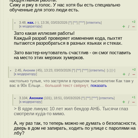
продуктивной работы.
Сижу и ржу в голос. У нас хотя бы есть специально
обученные для этого люди есть.
+2
3.48
,
нах.
(-), 13:36, 03/03/2026 [
^
] [
^^
] [
^^^
] [
ответить
]
+
–
[
к модератору
]
/
Зато какая иллюзия работы!
Каждый разраб проверяет изменения кода, пыхтят
пытаются разробраться в разных языках и стеках.
Зато вахтер-кнутователь счастлив - он смог поставить
на место этих мерзких зумерков.
+2
2.45
,
Аноним
(
45
), 13:23, 03/03/2026 [
^
] [
^^
] [
^^^
] [
ответить
]
[
↓
] [
↑
]
+
–
[
к модератору
]
/
настолько тупые, что застряли в прошлом тысячелетии Как там у
вас в 90х Ельци...
большой текст свёрнут,
показать
+1
3.104
,
Аноним
(
101
), 18:51, 03/03/2026 [
^
] [
^^
] [
^^^
] [
ответить
]
+
–
[
к модератору
]
/
> В ядре линукс 10 лет жил бекдор АНБ. Тысячи глаз
смотрели куда-то мимо.
А, ну раз так, то теперь можно не думать о безопасности,
дверь в дом не запирать, ходить по улице с паролями на
лбу?