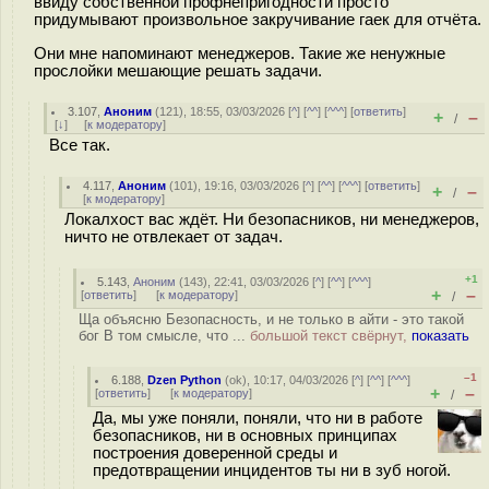
ввиду собственной профнепригодности просто
придумывают произвольное закручивание гаек для отчёта.
Они мне напоминают менеджеров. Такие же ненужные
прослойки мешающие решать задачи.
3.107
,
Аноним
(
121
), 18:55, 03/03/2026 [
^
] [
^^
] [
^^^
] [
ответить
]
+
–
/
[
↓
] [
к модератору
]
Все так.
4.117
,
Аноним
(
101
), 19:16, 03/03/2026 [
^
] [
^^
] [
^^^
] [
ответить
]
+
–
/
[
к модератору
]
Локалхост вас ждёт. Ни безопасников, ни менеджеров,
ничто не отвлекает от задач.
+1
5.143
,
Аноним
(
143
), 22:41, 03/03/2026 [
^
] [
^^
] [
^^^
]
+
–
[
ответить
]
[
к модератору
]
/
Ща объясню Безопасность, и не только в айти - это такой
бог В том смысле, что ...
большой текст свёрнут,
показать
–1
6.188
,
Dzen Python
(
ok
), 10:17, 04/03/2026 [
^
] [
^^
] [
^^^
]
+
–
[
ответить
]
[
к модератору
]
/
Да, мы уже поняли, поняли, что ни в работе
безопасников, ни в основных принципах
построения доверенной среды и
предотвращении инцидентов ты ни в зуб ногой.