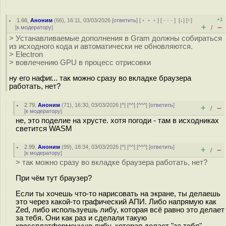
+1
1.66
,
Аноним
(
66
), 16:11, 03/03/2026 [
ответить
] [
﹢﹢﹢
] [
· · ·
]
[
↓
] [
↑
]
+
–
[
к модератору
]
/
> Устанавливаемые дополнения в Gram должны собираться
из исходного кода и автоматически не обновляются.
> Electron
> вовлечению GPU в процесс отрисовки
ну его нафиг... так можно сразу во вкладке браузера
работать, нет?
2.79
,
Аноним
(
71
), 16:30, 03/03/2026 [
^
] [
^^
] [
^^^
] [
ответить
]
+
–
/
[
к модератору
]
не, это поделие на хрусте. хотя погоди - там в исходниках
светится WASM
2.99
,
Аноним
(
99
), 18:34, 03/03/2026 [
^
] [
^^
] [
^^^
] [
ответить
]
+
–
/
[
к модератору
]
> так можно сразу во вкладке браузера работать, нет?
При чём тут браузер?
Если ты хочешь что-то нарисовать на экране, ты делаешь
это через какой-то графический АПИ. Либо напрямую как
Zed, либо используешь либу, которая всё равно это делает
за тебя. Они как раз и сделали такую
кроссплатформенную либу, которая делает "за тебя".