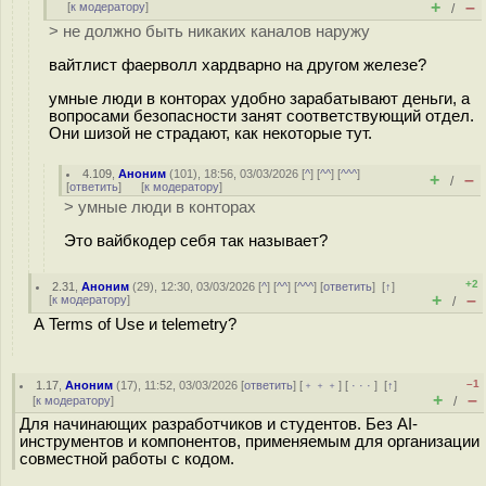
+
–
[
к модератору
]
/
> не должно быть никаких каналов наружу
вайтлист фаерволл хардварно на другом железе?
умные люди в конторах удобно зарабатывают деньги, а
вопросами безопасности занят соответствующий отдел.
Они шизой не страдают, как некоторые тут.
4.109
,
Аноним
(
101
), 18:56, 03/03/2026 [
^
] [
^^
] [
^^^
]
+
–
/
[
ответить
]
[
к модератору
]
> умные люди в конторах
Это вайбкодер себя так называет?
+2
2.31
,
Аноним
(
29
), 12:30, 03/03/2026 [
^
] [
^^
] [
^^^
] [
ответить
]
[
↑
]
+
–
[
к модератору
]
/
А Terms of Use и telemetry?
–1
1.17
,
Аноним
(
17
), 11:52, 03/03/2026 [
ответить
] [
﹢﹢﹢
] [
· · ·
]
[
↑
]
+
–
[
к модератору
]
/
Для начинающих разработчиков и студентов. Без AI-
инструментов и компонентов, применяемым для организации
совместной работы с кодом.