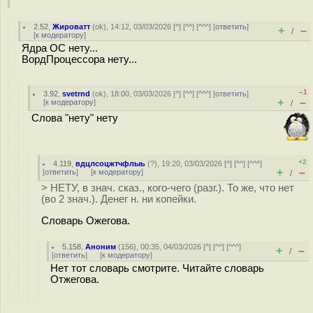
2.52
,
Жироватт
(
ok
), 14:12, 03/03/2026 [
^
] [
^^
] [
^^^
] [
ответить
]
+
–
/
[
к модератору
]
Ядра ОС нету...
ВордПроцессора нету...
–1
3.92
,
svetrnd
(
ok
), 18:00, 03/03/2026 [
^
] [
^^
] [
^^^
] [
ответить
]
+
–
[
к модератору
]
/
Слова "нету" нету
+2
4.119
,
вдцлсоцжтчфлыь
(
?
), 19:20, 03/03/2026 [
^
] [
^^
] [
^^^
]
+
–
[
ответить
]
[
к модератору
]
/
> НЕТУ, в знач. сказ., кого-чего (разг.). То же, что нет
(во 2 знач.). Денег н. ни копейки.
Словарь Ожегова.
5.158
,
Аноним
(
156
), 00:35, 04/03/2026 [
^
] [
^^
] [
^^^
]
+
–
/
[
ответить
]
[
к модератору
]
Нет тот словарь смотрите. Читайте словарь
Отжегова.