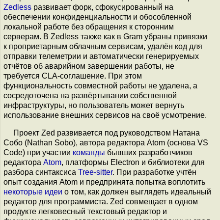
Zedless
развивает форк, сфокусированный на
обеспечении конфиденциальности и обособленной
локальной работе без обращения к сторонним
серверам. В Zedless также как в Gram убраны привязки
к проприетарным облачным сервисам, удалён код для
отправки телеметрии и автоматически генерируемых
отчётов об аварийном завершении работы, не
требуется CLA-соглашение. При этом
функциональность совместной работы не удалена, а
сосредоточена на развёртывании собственной
инфраструктуры, но пользователь может вернуть
использование внешних сервисов на своё усмотрение.
Проект Zed развивается под руководством Натана
Собо (Nathan Sobo), автора редактора Atom (основа VS
Code) при участии
команды
бывших разработчиков
редактора
Atom
, платформы Electron и библиотеки для
разбора синтаксиса
Tree-sitter
. При разработке учтён
опыт создания Atom и предпринята попытка воплотить
некоторые идеи
о том, как должен выглядеть идеальный
редактор для программиста. Zed совмещает в одном
продукте легковесный текстовый редактор и