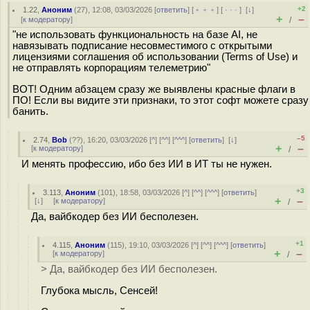
+2
1.22
,
Аноним
(
27
), 12:08, 03/03/2026 [
ответить
] [
﹢﹢﹢
] [
· · ·
]
[
↓
]
+
–
[
к модератору
]
/
"не использовать функциональность на базе AI, не
навязывать подписание несовместимого с открытыми
лицензиями соглашения об использовании (Terms of Use) и
не отправлять корпорациям телеметрию"
ВОТ! Одним абзацем сразу же выявлены красные флаги в
ПО! Если вы видите эти признаки, то этот софт можете сразу
банить.
–5
2.74
,
Bob
(
??
), 16:20, 03/03/2026 [
^
] [
^^
] [
^^^
] [
ответить
]
[
↓
]
+
–
[
к модератору
]
/
И менять профессию, ибо без ИИ в ИТ ты не нужен.
+3
3.113
,
Аноним
(
101
), 18:58, 03/03/2026 [
^
] [
^^
] [
^^^
] [
ответить
]
+
–
[
↓
] [
к модератору
]
/
Да, вайбкодер без ИИ бесполезен.
+1
4.115
,
Аноним
(
115
), 19:10, 03/03/2026 [
^
] [
^^
] [
^^^
] [
ответить
]
+
–
[
к модератору
]
/
> Да, вайбкодер без ИИ бесполезен.
Глубока мысль, Сенсей!