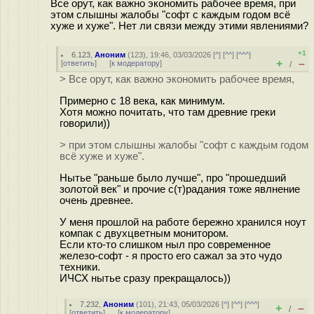
Все орут, как важно экономить рабочее время, при
этом слышны жалобы "софт с каждым годом всё
хуже и хуже". Нет ли связи между этими явлениями?
+1
6.123
,
Аноним
(
123
), 19:46, 03/03/2026 [
^
] [
^^
] [
^^^
]
+
–
[
ответить
]
[
к модератору
]
/
> Все орут, как важно экономить рабочее время,
Примерно с 18 века, как минимум.
Хотя можно почитать, что там древние греки
говорили))
> при этом слышны жалобы "софт с каждым годом
всё хуже и хуже".
Нытье "раньше было лучше", про "прошедший
золотой век" и прочие с(т)радания тоже явлнение
очень древнее.
У меня прошлой на работе бережно хранился ноут
компак с двухцветным монитором.
Если кто-то слишком ныл про современное
железо-софт - я просто его сажал за это чудо
техники.
ИЧСХ нытье сразу прекращалось))
7.232
,
Аноним
(
101
), 21:43, 05/03/2026 [
^
] [
^^
] [
^^^
]
+
–
/
[
ответить
]
[
к модератору
]