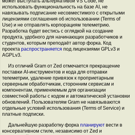
может выступать альтернативой VS Code, не
использовать функциональность на базе AI, не
навязывать подписание несовместимого с открытыми
лицензиями соглашения об использовании (Terms of
Use) и не отправлять корпорациям телеметрию.
Разработка будет вестись с оглядкой на создание
продукта, удобного для начинающих разработчиков и
студентов, которым преподаёт автор форка. Код
проекта
распространяется
под лицензиями GPLv3 и
AGPLv3.
Из отличий Gram от Zed отмечается прекращение
поставки AI-инструментов и кода для отправки
телеметрии, удаление привязок к проприетарным
серверным обработчикам, сторонним сервисам и
компонентам, применяемым для организации
совместной работы с кодом и автоматической установки
обновлений. Пользователям Gram не навязываются
отдельные условий использования (Terms of Service) и
платные подписки.
Дальнейшую разработку форка
планируют
вести в
консервативном стиле, независимо от Zed и