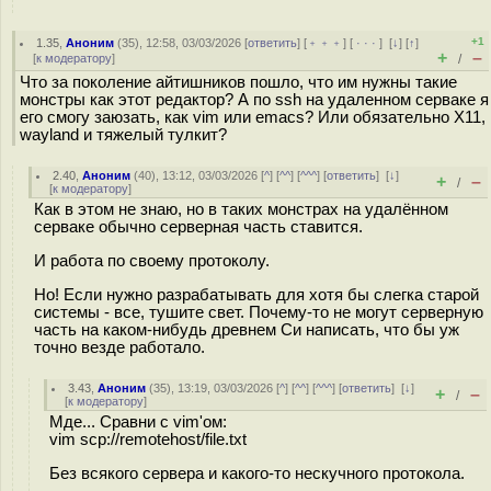
+1
1.35
,
Аноним
(
35
), 12:58, 03/03/2026 [
ответить
] [
﹢﹢﹢
] [
· · ·
]
[
↓
] [
↑
]
+
–
[
к модератору
]
/
Что за поколение айтишников пошло, что им нужны такие
монстры как этот редактор? А по ssh на удаленном серваке я
его смогу заюзать, как vim или emacs? Или обязательно X11,
wayland и тяжелый тулкит?
2.40
,
Аноним
(
40
), 13:12, 03/03/2026 [
^
] [
^^
] [
^^^
] [
ответить
]
[
↓
]
+
–
/
[
к модератору
]
Как в этом не знаю, но в таких монстрах на удалённом
серваке обычно серверная часть ставится.
И работа по своему протоколу.
Но! Если нужно разрабатывать для хотя бы слегка старой
системы - все, тушите свет. Почему-то не могут серверную
часть на каком-нибудь древнем Си написать, что бы уж
точно везде работало.
3.43
,
Аноним
(
35
), 13:19, 03/03/2026 [
^
] [
^^
] [
^^^
] [
ответить
]
[
↓
]
+
–
/
[
к модератору
]
Мде... Сравни с vim'ом:
vim scp://remotehost/file.txt
Без всякого сервера и какого-то нескучного протокола.