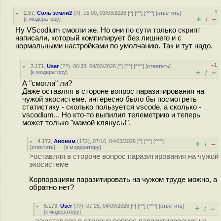
–1
2.57
,
Соль земли2
(
?
), 15:00, 03/03/2026 [
^
] [
^^
] [
^^^
] [
ответить
]
+
–
[
к модератору
]
/
Ну VScodium смогли же. Но они по сути только скрипт
написали, который компилирует без лишнего и с
нормальными настройками по умолчанию. Так и тут надо.
–1
3.171
,
User
(
??
), 06:33, 04/03/2026 [
^
] [
^^
] [
^^^
] [
ответить
]
+
–
[
к модератору
]
/
А "смогли" ли?
Даже оставляя в стороне вопрос паразитирования на
чужой экосистеме, интересно было бы посмотреть
статистику - сколько пользуется vscode, а сколько -
vscodium... Но кто-то выпилил телеметрию и теперь
может только "мамой клянусь!".
4.172
,
Аноним
(
172
), 07:16, 04/03/2026 [
^
] [
^^
] [
^^^
]
+
–
/
[
ответить
]
[
к модератору
]
>оставляя в стороне вопрос паразитирования на чужой
экосистеме
Корпорациям паразитировать на чужом труде можно, а
обратно нет?
5.173
,
User
(
??
), 07:25, 04/03/2026 [
^
] [
^^
] [
^^^
] [
ответить
]
+
–
/
[
к модератору
]