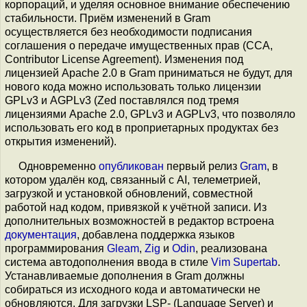
корпораций, и уделяя основное внимание обеспечению
стабильности. Приём изменений в Gram
осуществляется без необходимости подписания
соглашения о передаче имущественных прав (CCA,
Contributor License Agreement). Изменения под
лицензией Apache 2.0 в Gram приниматься не будут, для
нового кода можно использовать только лицензии
GPLv3 и AGPLv3 (Zed поставлялся под тремя
лицензиями Apache 2.0, GPLv3 и AGPLv3, что позволяло
использовать его код в проприетарных продуктах без
открытия изменений).
Одновременно
опубликован
первый релиз
Gram
, в
котором удалён код, связанный с AI, телеметрией,
загрузкой и установкой обновлений, совместной
работой над кодом, привязкой к учётной записи. Из
дополнительных возможностей в редактор встроена
документация
, добавлена поддержка языков
программирования
Gleam
,
Zig
и
Odin
, реализована
система автодополнения ввода в стиле
Vim Supertab
.
Устанавливаемые дополнения в Gram должны
собираться из исходного кода и автоматически не
обновляются. Для загрузки LSP- (Language Server) и