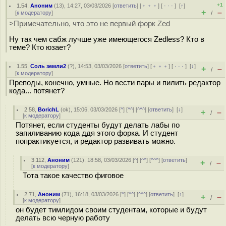
+1
1.54
,
Аноним
(
13
), 14:27, 03/03/2026 [
ответить
] [
﹢﹢﹢
] [
· · ·
]
[
↑
]
+
–
[
к модератору
]
/
>Примечательно, что это не первый форк Zed
Ну так чем сабж лучше уже имеющегося Zedless? Кто в
теме? Кто юзает?
1.55
,
Соль земли2
(
?
), 14:53, 03/03/2026 [
ответить
] [
﹢﹢﹢
] [
· · ·
]
[
↓
]
+
–
/
[
к модератору
]
Преподы, конечно, умные. Но вести пары и пилить редактор
кода... потянет?
2.58
,
BorichL
(
ok
), 15:06, 03/03/2026 [
^
] [
^^
] [
^^^
] [
ответить
]
[
↓
]
+
–
/
[
к модератору
]
Потянет, если студенты будут делать лабы по
запиливанию кода ддя этого форка. И студент
попрактикуется, и редактор развивать можно.
3.112
,
Аноним
(
121
), 18:58, 03/03/2026 [
^
] [
^^
] [
^^^
] [
ответить
]
+
–
/
[
к модератору
]
Тота такое качество фиговое
2.71
,
Аноним
(
71
), 16:18, 03/03/2026 [
^
] [
^^
] [
^^^
] [
ответить
]
[
↑
]
+
–
/
[
к модератору
]
он будет тимлидом своим студентам, которые и будут
делать всю черную работу