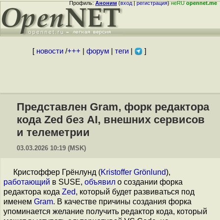
Профиль:
Аноним
(
вход
|
регистрация
)
неRU
opennet.me
[
новости
/
+++
|
форум
|
теги
|
]
Представлен Gram, форк редактора
кода Zed без AI, внешних сервисов
и телеметрии
03.03.2026 10:19 (MSK)
Кристоффер Грёнлунд (
Kristoffer Grönlund
),
работающий
в SUSE,
объявил
о создании форка
редактора кода
Zed
, который будет развиваться под
именем
Gram
. В качестве причины создания форка
упоминается желание получить редактор кода, который