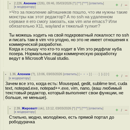
2.226
,
Аноним
(
226
), 09:46, 05/03/2026 [
^
] [
^^
] [
^^^
] [
ответить
]
+
–
/
[
к модератору
]
>Что за поколение айтишников пошло, что им нужны такие
монстры как этот редактор? А по ssh на удаленном
серваке я его смогу заюзать, как vim или emacs? Или
обязательно X11, wayland и тяжелый тулкит?
Ты можешь ходить на свой подкроватный локалхост по ssh
и писать там в vim что угодно, но это не имеет отношения к
коммерческой разработке.
Когда я слышу что кто-то ходит в Vim это редфлаг нуба
позера. Нормальные люди коммерческую разработку
ведут в Microsoft Visual studio.
1.36
,
Алоним
(
?
), 13:06, 03/03/2026 [
ответить
] [
﹢﹢﹢
] [
· · ·
]
[
↓
] [
↑
]
+
–
/
[
к модератору
]
Зачем все это, когда есть: Mousepad, gedit, sublime text, cuda
text, notepad.exe, notepad++.exe, vim, nano, (ваш любимый
текстовый редактор, который выполняет свои функции, не
больше, не меньше).
2.39
,
Жироватт
(
ok
), 13:12, 03/03/2026 [
^
] [
^^
] [
^^^
] [
ответить
]
+
–
/
[
к модератору
]
Стильно, модно, молодёжно, есть прямой портал до
рободурачка