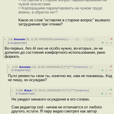
>>оставляя в стороне вопрос паразитирования на
чужой экосистеме
> Корпорациям паразитировать на чужом труде
можно, а обратно нет?
Какое из слов "оставляя в стороне вопрос" вызвало
затруднения при чтении?
–8
1.8
,
Аноним
(
8
), 11:24, 03/03/2026 [
ответить
] [
﹢﹢﹢
] [
· · ·
]
[
↓
] [
↑
]
+
–
[
к модератору
]
/
Во-первых, без AI оно не особо нужно, во-вторых, он не
допилен до состояния комфортного использования, рано
форкать
–4
2.13
,
Аноним
(
13
), 11:28, 03/03/2026 [
^
] [
^^
] [
^^^
] [
ответить
]
[
↓
]
+
–
[
к модератору
]
/
Пулл реквесты свои ты, конечно же, нам не покажешь. Код
не пишу, но осуждаю?
+3
3.164
,
Илья
(
??
), 04:13, 04/03/2026 [
^
] [
^^
] [
^^^
] [
ответить
]
+
–
[
к модератору
]
/
Не увидел никакого осуждения в его словах.
Сам редактор zed - ничем не отличается от любого
другого, кстати. Я пару видео смотрел как автор