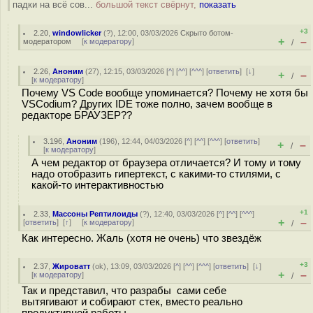
падки на всё сов...
большой текст свёрнут,
показать
+3
2.20
,
windowlicker
(
?
), 12:00, 03/03/2026
Скрыто ботом-
+
–
модератором
[
к модератору
]
/
2.26
,
Аноним
(
27
), 12:15, 03/03/2026 [
^
] [
^^
] [
^^^
] [
ответить
]
[
↓
]
+
–
/
[
к модератору
]
Почему VS Code вообще упоминается? Почему не хотя бы
VSCodium? Других IDE тоже полно, зачем вообще в
редакторе БРАУЗЕР??
3.196
,
Аноним
(
196
), 12:44, 04/03/2026 [
^
] [
^^
] [
^^^
] [
ответить
]
+
–
/
[
к модератору
]
А чем редактор от браузера отличается? И тому и тому
надо отобразить гипертекст, с какими-то стилями, с
какой-то интерактивностью
+1
2.33
,
Массоны Рептилоиды
(
?
), 12:40, 03/03/2026 [
^
] [
^^
] [
^^^
]
+
–
[
ответить
]
[
↑
] [
к модератору
]
/
Как интересно. Жаль (хотя не очень) что звездёж
+3
2.37
,
Жироватт
(
ok
), 13:09, 03/03/2026 [
^
] [
^^
] [
^^^
] [
ответить
]
[
↓
]
+
–
[
к модератору
]
/
Так и представил, что разрабы сами себе
вытягивают и собирают стек, вместо реально