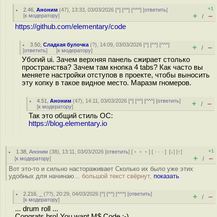
+1
2.46
,
Аноним
(
47
), 13:33, 03/03/2026 [
^
] [
^^
] [
^^^
] [
ответить
]
+
–
[
к модератору
]
/
https://github.com/elementary/code
3.50
,
Сладкая булочка
(
?
), 14:09, 03/03/2026 [
^
] [
^^
] [
^^^
]
+
–
/
[
ответить
]
[
к модератору
]
Убогий ui. Зачем верхняя панель сжирает столько
пространства? Зачем там кнопка 4 tabs? Как часто вы
меняете настройки отступов в проекте, чтобы выносить
эту копку в такое видное место. Маразм гномеров.
4.51
,
Аноним
(
47
), 14:11, 03/03/2026 [
^
] [
^^
] [
^^^
] [
ответить
]
+
–
/
[
к модератору
]
Так это общий стиль ОС:
https://blog.elementary.io
+1
1.38
,
Аноним
(
38
), 13:11, 03/03/2026 [
ответить
] [
﹢﹢﹢
] [
· · ·
]
[
↓
] [
↑
]
+
–
[
к модератору
]
/
Вот это-то и сильно настораживает Сколько их было уже этих
удобных для начинаю...
большой текст свёрнут,
показать
2.216
,
_
(
??
), 20:29, 04/03/2026 [
^
] [
^^
] [
^^^
] [
ответить
]
+
–
/
[
к модератору
]
... drum roll ...
Congrats bro! You want M$ Code ;-)