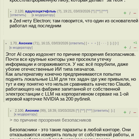
2.120
,
вдцлсоцжтчфлыь
(
?
), 19:21, 03/03/2026 [
^
] [
^^
] [
^^^
]
+
–
/
[
ответить
]
[
к модератору
]
в Zed нету Electron; там говорится, что один из основателей
работал над последним
+1
1.70
,
Аноним
(
71
), 16:15, 03/03/2026 [
ответить
] [
﹢﹢﹢
] [
· · ·
]
[
↓
] [
↑
]
+
–
[
к модератору
]
/
Этот AI скоро издохнет по причине прозрения безопасников.
Почти все крупные конторы уже просекли утечку
информации и огораживаются. У нас всё порубили, даже
убогие отечественные ИИ типа гигачатов.
Как альтернативу конечно предпринимаются попытки
поднять локальные LLM для тех задач где уже привыкли, но
тут и ежу понятно что нельзя сравнивать качество Claude,
работающего на фабрике запитанной от собственной
электростанции с LLM на корпоративном серваке на 1-ой
игровой карточке NVIDIA за 200 рублей.
2.100
,
Аноним
(
99
), 18:39, 03/03/2026 [
^
] [
^^
] [
^^^
] [
ответить
]
[
↓
]
+
–
/
[
к модератору
]
> по причине прозрения безопасников
Безопасники - это такие паразиты в любой конторе. Они
отказываются измерять пользу от собственной работы, и