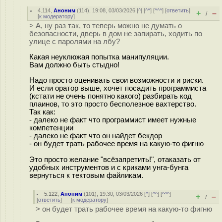
4.114
,
Аноним
(
114
), 19:08, 03/03/2026 [
^
] [
^^
] [
^^^
] [
ответить
]
+
–
/
[
к модератору
]
> А, ну раз так, то теперь можно не думать о
безопасности, дверь в дом не запирать, ходить по
улице с паролями на лбу?
Какая неуклюжая попытка манипуляции.
Вам должно быть стыдно!
Надо просто оценивать свои возможности и риски.
И если оратор выше, хочет посадить программиста
(кстати не очень понятно какого) разбирать код
плаинов, то это просто бесполезное вахтерство.
Так как:
- далеко не факт что программист имеет нужные
компетенции
- далеко не факт что он найдет бекдор
- он будет трать рабочее время на какую-то фигню
Это просто желание "всёзапретить!", отаказать от
удобных инструментов и с криками унга-бунга
вернуться к тектовым файликам.
5.122
,
Аноним
(
101
), 19:30, 03/03/2026 [
^
] [
^^
] [
^^^
]
+
–
/
[
ответить
]
[
к модератору
]
> он будет трать рабочее время на какую-то фигню