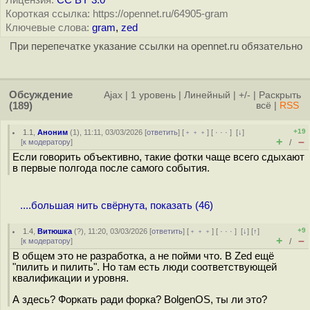
Лицензия:
CC BY 3.0
Короткая ссылка: https://opennet.ru/64905-gram
Ключевые слова:
gram
,
zed
При перепечатке указание ссылки на opennet.ru обязательно
Обсуждение
Ajax
|
1 уровень
|
Линейный
|
+/-
|
Раскрыть
(189)
всё
|
RSS
+19
1.1
,
Аноним
(
1
), 11:11, 03/03/2026 [
ответить
] [
﹢﹢﹢
] [
· · ·
]
[
↓
]
+
–
[
к модератору
]
/
Если говорить объективно, такие фотки чаще всего сдыхают
в первые полгода после самого события.
....большая нить свёрнута, показать (46)
+9
1.4
,
Витюшка
(
?
), 11:20, 03/03/2026 [
ответить
] [
﹢﹢﹢
] [
· · ·
]
[
↓
] [
↑
]
+
–
[
к модератору
]
/
В общем это не разработка, а не пойми что. В Zed ещё
"пилить и пилить". Но там есть люди соответствующей
квалификации и уровня.
А здесь? Форкать ради форка? BolgenOS, ты ли это?