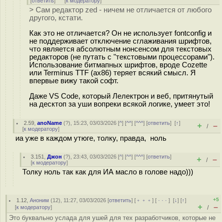
[
ответить
]
[
к модератору
]
> Сам редактор zed - ничем не отличается от любого
другого, кстати.
Как это не отличается? Он не использует fontconfig и
не поддерживает отключение сглаживания шрифтов,
что является абсолютным нонсенсом для текстовых
редакторов (не путать с "текстовыми процессорами").
Использование битмапных шрифтов, вроде Cozette
или Terminus TTF (ax86) теряет всякий смысл. Я
впервые вижу такой софт.
Даже VS Code, который Лелектрон и веб, притянутый
на десктоп за уши вопреки всякой логике, умеет это!
2.59
,
anoName
(
?
), 15:23, 03/03/2026 [
^
] [
^^
] [
^^^
] [
ответить
]
[
↑
]
+
–
/
[
к модератору
]
иа уже в каждом утюге, толку, правда, ноль
3.151
,
Джон
(
?
), 23:43, 03/03/2026 [
^
] [
^^
] [
^^^
] [
ответить
]
+
–
/
[
к модератору
]
Толку ноль так как для ИА масло в голове надо)))
+5
1.12
,
Аноним
(
12
), 11:27, 03/03/2026 [
ответить
] [
﹢﹢﹢
] [
· · ·
]
[
↓
] [
↑
]
+
–
[
к модератору
]
/
Это буквально услада для ушей для тех разработчиков, которые не