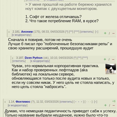
> У меня прошлой на работе бережно хранился
ноут компак с двухцветным монитором.
1. Софт от железа отличаешь?
2. Что такое потребление RAM, в курсе?
2.181
,
Аноним
(
175
), 08:33, 04/03/2026 [
^
] [
^^
] [
^^^
] [
ответить
]
[
↑
]
+
–
/
[
к модератору
]
Сначала я повирив, потом не очень
Лучше б писал про "поблоченные безопасниками репы" и
свою хранилку расширений, прошедшую аудит
3.187
,
Dzen Python
(
ok
), 10:10, 04/03/2026 [
^
] [
^^
] [
^^^
]
+
–
/
[
ответить
]
[
к модератору
]
Чувак, это нормальная корпоративная практика.
Как и набор проверенных лефтпадов (aka
библиотек) на локальном сервере,
обновляющаяся только после аудита новых и только,
если ну совсем никак. У него цель не стояла написать, у
него цель стояла "набросить".
+3
1.14
,
Фонтимос
(
?
), 11:32, 03/03/2026 [
ответить
] [
﹢﹢﹢
] [
· · ·
]
[
↑
]
+
–
[
к модератору
]
/
Думаю, что немецкая педантичность приведет сабж к успеху.
Только название выбрали неудачное, нужно было что-то