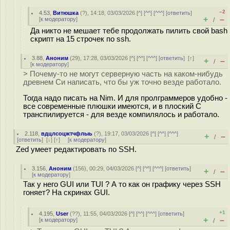
–2
4.53
,
Витюшка
(
?
), 14:18, 03/03/2026 [
^
] [
^^
] [
^^^
] [
ответить
]
+
–
[
к модератору
]
/
Да никто не мешает тебе продолжать пилить свой bash
скрипт на 15 строчек по ssh.
3.88
,
Аноним
(
29
), 17:28, 03/03/2026 [
^
] [
^^
] [
^^^
] [
ответить
]
[
↑
]
+
–
/
[
к модератору
]
> Почему-то не могут серверную часть на каком-нибудь
древнем Си написать, что бы уж точно везде работало.
Тогда надо писать на Nim. И для пролграммеров удобно -
все современные плюшки имеются, и в плоский C
транспилируется - для везде компилялось и работало.
2.118
,
вдцлсоцжтчфлыь
(
?
), 19:17, 03/03/2026 [
^
] [
^^
] [
^^^
]
+
–
/
[
ответить
]
[
↓
] [
↑
] [
к модератору
]
Zed умеет редактировать по SSH.
3.156
,
Аноним
(
156
), 00:29, 04/03/2026 [
^
] [
^^
] [
^^^
] [
ответить
]
+
–
/
[
к модератору
]
Так у него GUI или TUI ? А то как он графику через SSH
гоняет? На скринах GUI.
+1
4.195
,
User
(
??
), 11:55, 04/03/2026 [
^
] [
^^
] [
^^^
] [
ответить
]
+
–
[
к модератору
]
/