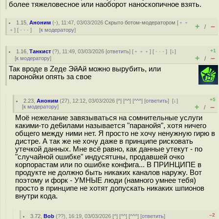
более тяжеловесное или наоборот наноскопичное взять.
1.15
,
Аноним
(
-
), 11:47, 03/03/2026
Скрыто ботом-модератором
[
﹢﹢
+
–
/
﹢
] [
· · ·
] [
к модератору
]
+1
1.16
,
Танкист
(
?
), 11:49, 03/03/2026 [
ответить
] [
﹢﹢﹢
] [
· · ·
]
[
↓
]
+
–
[
к модератору
]
/
Так вроде в Zеде ЭйАй можно вырубить, или
паронойки опять за свое
+5
2.23
,
Аноним
(
27
), 12:12, 03/03/2026 [
^
] [
^^
] [
^^^
] [
ответить
]
[
↓
]
+
–
[
к модератору
]
/
Моё нежелание завязываться на сомнительные услуги
какими-то дe6илами называется "паранойя", хотя ничего
общего между ними нет. Я просто не хочу ненужную гирю в
дистре. А так же не хочу даже в принципе рисковать
утечкой данных. Мне всё равно, как данные утекут - по
"случайной ошибке" индycятuны, продавшей очко
корпорастам или по ошибке конфига... В ПРИНЦИПЕ в
продукте не должно быть никаких каналов наружу. Вот
поэтому и форк - УМНЫЕ люди (намного умнее тебя)
просто в принципе не хотят допускать никаких шпионов
внутри кода.
–2
3.72
,
Bob
(
??
), 16:19, 03/03/2026 [
^
] [
^^
] [
^^^
] [
ответить
]