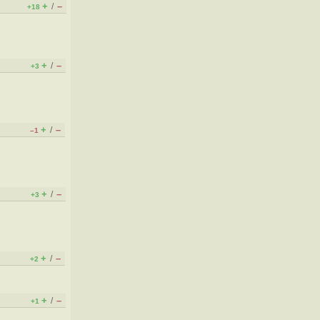
+
–
/
+18
+
–
/
+3
+
–
/
–1
+
–
/
+3
+
–
/
+2
+
–
/
+1