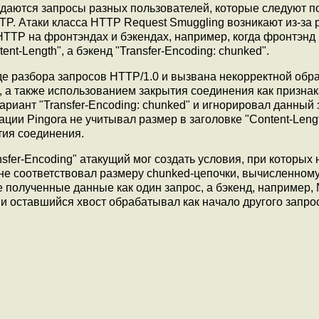
даются запросы разных пользователей, которые следуют п
TP. Атаки класса HTTP Request Smuggling возникают из-за 
TTP на фронтэндах и бэкендах, например, когда фронтэнд 
t-Length", а бэкенд "Transfer-Encoding: chunked".
де разбора запросов HTTP/1.0 и вызвана некорректной обр
и, а также использованием закрытия соединения как признак
 вариант "Transfer-Encoding: chunked" и игнорировал данный 
ации Pingora не учитывал размер в заголовке "Content-Lengt
тия соединения.
nsfer-Encoding" атакущий мог создать условия, при которых 
не соответствовал размеру chunked-цепочки, вычисленному
е полученные данные как один запрос, а бэкенд, например, 
 и оставшийся хвост обрабатывал как начало другого запро