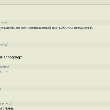
атору
]
ункцией, не рекомендованной для рабочих внедрений.
ратору
]
ит аппсервер?
ератору
]
жения.
у
]
дератору
]
и слова.