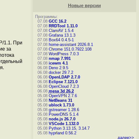
Новые версии
Программы:
07.08
GCC 16.2
07.08
RRDTool 1.11.0
07.08
ClamAV 1.5.4
07.08
Grafana 13.1.3
07.08
Box64 0.4.5-1
/1.1. При
07.08
home-assistant 2026.8.1
ие за
07.08
Chrome 151.0.7922.108
07.08
WordPress 7.0.3
потока
07.08
nmap 7.991
отдельный
06.08
icewm 4.1
я.
06.08
Deno 2.9.5
06.08
docker 29.7.2
06.08
OpenLDAP 2.7.0
06.08
Eclipse 7.121.0
06.08
OpenCloud 7.2.3
06.08
mesa 3d 26.2
05.08
OpenVPN 2.7.6
05.08
NetBeans 31
05.08
ublock 1.73.0
05.08
gstreamer 1.28.6
05.08
PowerDNS 5.1.4
05.08
node.js 26.7.0
05.08
VSCode 1.132.0
05.08
Python 3.13.15, 3.14.7
05.08
hyprland 0.56.2
далее>>