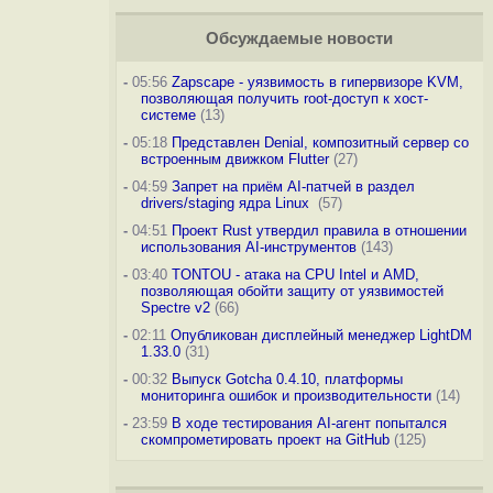
Обсуждаемые новости
-
05:56
Zapscape - уязвимость в гипервизоре KVM,
позволяющая получить root-доступ к хост-
системе
(13)
-
05:18
Представлен Denial, композитный сервер со
встроенным движком Flutter
(27)
-
04:59
Запрет на приём AI-патчей в раздел
drivers/staging ядра Linux
(57)
-
04:51
Проект Rust утвердил правила в отношении
использования AI-инструментов
(143)
-
03:40
TONTOU - атака на CPU Intel и AMD,
позволяющая обойти защиту от уязвимостей
Spectre v2
(66)
-
02:11
Опубликован дисплейный менеджер LightDM
1.33.0
(31)
-
00:32
Выпуск Gotcha 0.4.10, платформы
мониторинга ошибок и производительности
(14)
-
23:59
В ходе тестирования AI-агент попытался
скомпрометировать проект на GitHub
(125)