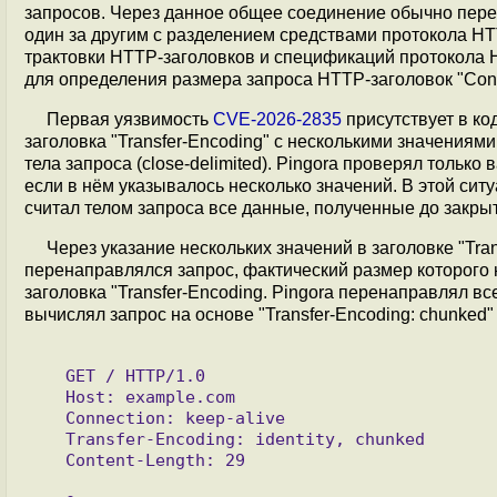
запросов. Через данное общее соединение обычно пере
один за другим с разделением средствами протокола HT
трактовки HTTP-заголовков и спецификаций протокола H
для определения размера запроса HTTP-заголовок "Conten
Первая уязвимость
CVE-2026-2835
присутствует в ко
заголовка "Transfer-Encoding" с несколькими значениям
тела запроса (close-delimited). Pingora проверял только
если в нём указывалось несколько значений. В этой ситу
считал телом запроса все данные, полученные до закры
Через указание нескольких значений в заголовке "Tra
перенаправлялся запрос, фактический размер которого 
заголовка "Transfer-Encoding. Pingora перенаправлял вс
вычислял запрос на основе "Transfer-Encoding: chunked"
   GET / HTTP/1.0

   Host: example.com

   Connection: keep-alive

   Transfer-Encoding: identity, chunked

   Content-Length: 29
