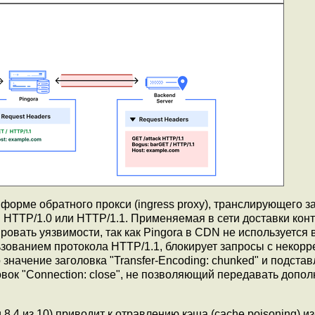
форме обратного прокси (ingress proxy), транслирующего 
 HTTP/1.0 или HTTP/1.1. Применяемая в сети доставки кон
ровать уязвимости, так как Pingora в CDN не используется 
льзованием протокола HTTP/1.1, блокирует запросы с некор
значение заголовка "Transfer-Encoding: chunked" и подстав
овок "Connection: close", не позволяющий передавать допо
8.4 из 10) приводит к отравлению кэша (cache poisoning) из