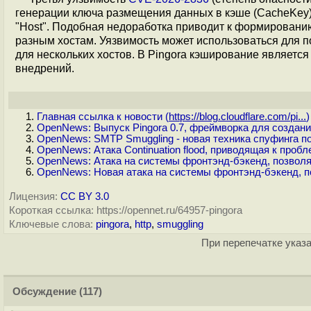
генерации ключа размещения данных в кэше (CacheKey) 
"Host". Подобная недоработка приводит к формирован
разным хостам. Уязвимость может использоваться для
для нескольких хостов. В Pingora кэширование являетс
внедрений.
Главная ссылка к новости (
https://blog.cloudflare.com/pi...
)
OpenNews: Выпуск Pingora 0.7, фреймворка для создан
OpenNews: SMTP Smuggling - новая техника спуфинга 
OpenNews: Атака Continuation flood, приводящая к проб
OpenNews: Атака на системы фронтэнд-бэкенд, позвол
OpenNews: Новая атака на системы фронтэнд-бэкенд, 
Лицензия:
CC BY 3.0
Короткая ссылка: https://opennet.ru/64957-pingora
Ключевые слова:
pingora
,
http
,
smuggling
При перепечатке указа
Обсуждение
(117)