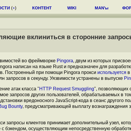
ОСТИ
(
+
)
КОНТЕНТ
WIKI
MAN'ы
ФО
воляющие вклиниться в сторонние запро
звимостей во фреймворке
Pingora
, двум из которых присвое
ingora написан на языке Rust и предназначен для разработк
в. Построенный при помощи Pingora прокси
используется
в
млн запросов в секунду. Уязвимости устранены в выпуске
Pin
ние атак класса "
HTTP Request Smuggling
", позволяющих 
имое запросов других пользователей, обрабатываемых в то
становки вредоносного JavaScript-кода в сеанс другого п
Bug Bounty
, предусматривающей выплату вознаграждения 
кси запросы клиентов принимает дополнительный узел, кот
 с бэкендом, осуществляющим непосредственную обработ