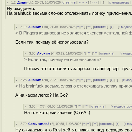
1.2
,
Диды
(
ok
), 20:53, 10/03/2026 [
ответить
] [
﹢﹢﹢
] [
· · ·
]
[
↓
] [
к модератору
]
Ну ожидаемо.
На brainfuck весьма сложно отслеживать логику приложения.
2.19
,
Аноним
(
19
), 21:39, 10/03/2026 [
^
] [
^^
] [
^^^
] [
ответить
]
[
↓
] [
к модер
> В Pingora кэширование является экспериментальной ф
Если так, почему её использовали?
3.66
,
Аноним
(
-
), 03:19, 11/03/2026 [
^
] [
^^
] [
^^^
] [
ответить
]
[
к моде
> Если так, почему её использовали?
Потому что отправлять запросы на аппсервер - груз
2.28
,
Аноним
(
28
), 22:21, 10/03/2026 [
^
] [
^^
] [
^^^
] [
ответить
]
[
↓
] [
↑
] [
к мод
> На brainfuck весьма сложно отслеживать логику прило
А на каком легко? На Go?
3.68
,
_
(
??
), 06:00, 11/03/2026 [
^
] [
^^
] [
^^^
] [
ответить
]
[
к модератор
На том который знаешь!(С) йА :)
2.79
,
Соль земли2
(
?
), 09:58, 11/03/2026 [
^
] [
^^
] [
^^^
] [
ответить
]
[
↑
] [
к мо
Ну ожидаемо, что Rust хейтят, никак не подтверждая сво