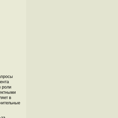
запросы
тента
в роли
ректными
ляет в
лнительные
-за