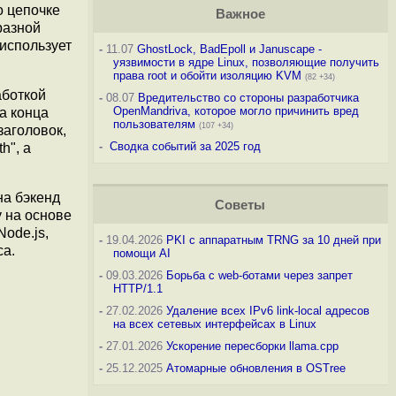
о цепочке
Важное
разной
использует
-
11.07
GhostLock, BadEpoll и Januscape -
уязвимости в ядре Linux, позволяющие получить
права root и обойти изоляцию KVM
(82 +34)
аботкой
-
08.07
Вредительство со стороны разработчика
OpenMandriva, которое могло причинить вред
а конца
пользователям
(107 +34)
заголовок,
-
Сводка событий за 2025 год
h", а
на бэкенд
Советы
 на основе
Node.js,
-
19.04.2026
PKI с аппаратным TRNG за 10 дней при
са.
помощи AI
-
09.03.2026
Борьба с web-ботами через запрет
HTTP/1.1
-
27.02.2026
Удаление всех IPv6 link-local адресов
на всех сетевых интерфейсах в Linux
-
27.01.2026
Ускорение пересборки llama.cpp
-
25.12.2025
Атомарные обновления в OSTree