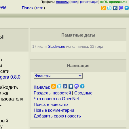
Профиль:
Аноним
(
вход
|
регистрация
)
неRU
opennet.me
РУМ
Поиск
(
теги
)
сы
Памятные даты
17 июля
Slackware
исполнилось 33 года
н
и
Навигация
 сети
gora 0.8.0
.
обходить
Каналы:
м же
Разделы новостей
|
Сводные
ользователя
Что нового на OpenNet
за
Поиск в новостях
Новые комментарии
Добавить свою новость
орый
ку