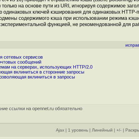
только на основе пути из URI, игнорируя содержимое заго
ию одинаковых ключей кэширования для одинаковых HTTP-п
 подмены содержимого кэша при использовании режима кэш
я экспериментальной функцией, не рекомендованной для ра
испра
ия сетевых сервисов
почтовых сообщений
лемам на серверах, использующих HTTP/2.0
яющая вклиниться в сторонние запросы
позволяющая вклиниться в запросы
ние ссылки на opennet.ru обязательно
Ajax
|
1 уровень
|
Линейный
|
+/-
|
Раскры