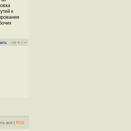
ловка
утей к
ирования
бочих
+
–
вить
/
+19
ть всё
|
RSS