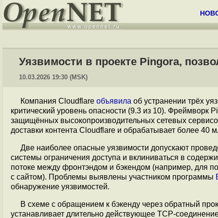
НОВ
Уязвимости в проекте Pingora, поз
10.03.2026 19:30 (MSK)
Компания Cloudflare
объявила
об устранении трёх уя
критический уровень опасности (9.3 из 10). Фреймворк P
защищённых высокопроизводительных сетевых сервисо
доставки контента Cloudflare и обрабатывает более 40 
Две наиболее опасные уязвимости допускают проведе
системы ограничения доступа и вклиниваться в содерж
потоке между фронтэндом и бэкендом (например, для под
с сайтом). Проблемы выявлены участником программы
обнаружение уязвимостей.
В схеме с обращением к бэкенду через обратный про
устанавливает длительно действующее TCP-соединение