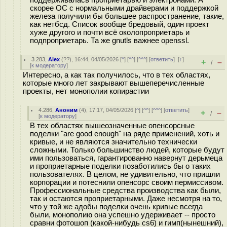
поддерживалась проприетарью и электронами. А
скорее ОС с нормальными драйверами и поддержкой
железа получили бы большее распространение, такие,
как нетбсд. Список вообще бредовый, один проект
хуже другого и почти всё околопроприетарь и
подпроприетарь. Та же gnutls важнее openssl.
3.283
,
Alex
(
??
), 16:44, 04/05/2026 [
^
] [
^^
] [
^^^
] [
ответить
]
[
↑
]
+
–
/
[
к модератору
]
Интересно, а как так получилось, что в тех областях,
которые много лет закрывают вышеперечисленные
проекты, нет монополии копирастии
4.286
,
Аноним
(
4
), 17:17, 04/05/2026 [
^
] [
^^
] [
^^^
] [
ответить
]
+
–
/
[
к модератору
]
В тех областях вышеозначенные опенсорсные
поделки "are good enough" на ряде применений, хоть и
кривые, и не являются значительно технически
сложными. Только большинство людей, которые будут
ими пользоваться, гарантированно навернут дерьмеца
и проприетарные поделки позаботились бы о таких
пользователях. В целом, не удивительно, что пришли
корпорации и потеснили опенсорс своим пермиссивом.
Профессиональные средства производства как были,
так и остаются проприетарными. Даже несмотря на то,
что у той же адобы поделки очень кривые всегда
были, монополию она успешно удерживает -- просто
сравни фотошоп (какой-нибудь cs6) и гимп(нынешний),