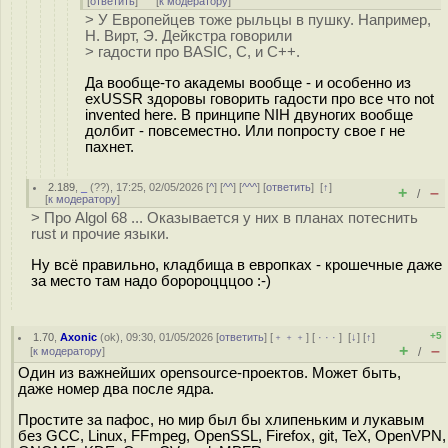
[
ответить
]
[
к модератору
]
> У Европейцев тоже рыльцы в пушку. Например,
Н. Вирт, Э. Дейкстра говорили
> гадости про BASIC, C, и C++.
Да вообще-то академы вообще - и особенно из
exUSSR здоровы говорить гадости про все что not
invented here. В принципе NIH двуногих вообще
долбит - повсеместно. Или попросту свое г не
пахнет.
2.189
,
_
(
??
), 17:25, 02/05/2026 [
^
] [
^^
] [
^^^
] [
ответить
]
[
↑
]
+
–
/
[
к модератору
]
> Про Algol 68 ... Оказывается у них в планах потеснить
rust и прочие языки.
Ну всё правильно, кладбища в европках - крошечные даже
за место там надо боророцццоо :-)
+5
1.70
,
Axonic
(
ok
), 09:30, 01/05/2026 [
ответить
] [
﹢﹢﹢
] [
· · ·
]
[
↓
] [
↑
]
+
–
[
к модератору
]
/
Один из важнейших opensource-проектов. Может быть,
даже номер два после ядра.
Простите за пафос, но мир был бы хлипеньким и лукавым
без GCC, Linux, FFmpeg, OpenSSL, Firefox, git, TeX, OpenVPN,