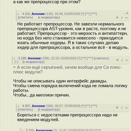
а как же препроцессор при этом?
–1
4.119
,
Аноним
(
120
), 16:49, 01/05/2026 [
^
] [
^^
] [
^^^
]
+
–
[
ответить
]
[
к модератору
]
/
Не работает препроцессор. Не завезли нормального
препроцессора AST-уровня, как в расте, поэтому и не
работает. Препроцессор - это мерзость и антипаттерн,
но когда без него становится невесело - приходится
юзать обычные хедеры. Я в таких случаях делаю
хедер для препроцессора, а остальное всё - в модуль.
3.199
,
Аноним
(
199
), 22:19, 02/05/2026 [
^
] [
^^
] [
^^^
] [
ответить
]
+
–
/
[
↑
] [
к модератору
]
> А если ещё серъёзней, зачем вообще для Си плюс-
плюс модули?
Чтобы не описывать один интерфейс дважды.
Чтобы смена порядка включений кода не ломала логику
работы.
Чтобы.. да миллион причин.
4.307
,
Аноним
(
308
), 00:57, 07/05/2026 [
^
] [
^^
] [
^^^
]
+
–
/
[
ответить
]
[
к модератору
]
Бороться с недостатками препроцессора надо не
введением модулей.
5.316
,
Ананоним
(
?
), 11:42, 07/05/2026 [
^
] [
^^
] [
^^^
]