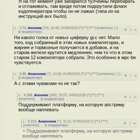
Я на тот момент уже запарился тулчейны перебирать
и отлаживать, там вроде потом подкрутили флаги
кодогенератора чтобы он не лажал (типа из-за
инструкций avx было).
3.74
,
Аноним
(
74
), 10:40, 01/05/2026 [
^
] [
^^
] [
^^^
] [
ответить
]
[
↑
]
+
–
/
[
к модератору
]
Ни какого толка от новых циферку gcc нет. Мало
того, код собранный в этих новых компиляторах, и
жирнее и тормозные получается в добавок, и на
старом железе крутится медленнее, чем то что в этом
старом 12 компиляторе собрали. Это особенно в мpc-be
чувствуется.
3.99
,
Ананоним
(
?
), 14:40, 01/05/2026 [
^
] [
^^
] [
^^^
] [
ответить
]
[
↓
]
+
–
/
[
к модератору
]
А с этими чувакоми чо не так?
4.298
,
Аноним
(
298
), 20:57, 04/05/2026 [
^
] [
^^
] [
^^^
]
+
–
/
[
ответить
]
[
к модератору
]
Поддерживают платформу, на которую апстриму
вообще наплевать
5.313
,
Ананоним
(
?
), 11:11, 07/05/2026 [
^
] [
^^
] [
^^^
]
+
–
/
[
ответить
]
[
к модератору
]
> Поддерживают платформу, на которую апстриму
вообще наплевать