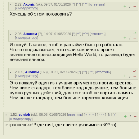
2.72
,
Axonic
(
ok
), 09:37, 01/05/2026 [
^
] [
^^
] [
^^^
] [
ответить
]
+
–
/
[
к модератору
]
Хочешь об этом поговорить?
+1
2.93
,
Аноним
(
7
), 14:07, 01/05/2026 [
^
] [
^^
] [
^^^
] [
ответить
]
+
–
[
к модератору
]
/
И покуй. Главное, чтоб в рантайме быстро работало.
Что-то подсказывает, что если компилять проект
значительно превосходящий Hello World, то разница будет
незначительной.
–1
2.169
,
Аноним
(
163
), 01:21, 02/05/2026 [
^
] [
^^
] [
^^^
] [
ответить
]
+
–
[
к модератору
]
/
Это пожалуй один из лучших аргументов против крестов.
Чем ниже стандарт, тем ближе код к дыряшке, тем больше
нужно ручных действий, для того чтоб не портить память.
Чем выше стандарт, тем больше тормозит компиляция.
1.52
,
sunjob
(
ok
), 06:08, 01/05/2026 [
ответить
] [
﹢﹢﹢
] [
· · ·
]
[
↓
] [
↑
]
+
–
/
[
к модератору
]
странненько!!! где rust, где список уязвимостей?! :о)