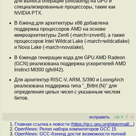
для выноса операций (offloading) на GPU и
специализированные процессоры, такие как
NVIDIA PTX.
В бэкенд для архитектуры x86 добавлена
поддержка процессоров AMD на основе
микроархитектуры Zen6 (-march=znver6), а также
процессоров Intel Wildcat Lake (-march=wildcatlake)
и Nova Lake (-march=novalake).
В бэкенде генерации кода для GPU AMD Radeon
(GCN) реализована поддержка ускорителей AMD
Instinct MI300 (gfx942).
Для архитектур RISC-V, ARM, S/390 и LoongArch
реализована поддержка типа "_BitInt (N)" для
определения целых чисел с указанным числом
битов.
+
–
исправить
/
+39
Главная ссылка к новости (
https://gcc.gnu.org/pipermail/...
)
OpenNews: Релиз набора компиляторов GCC 15
OpenNews: GCC-бэкенд достиг возможности полной