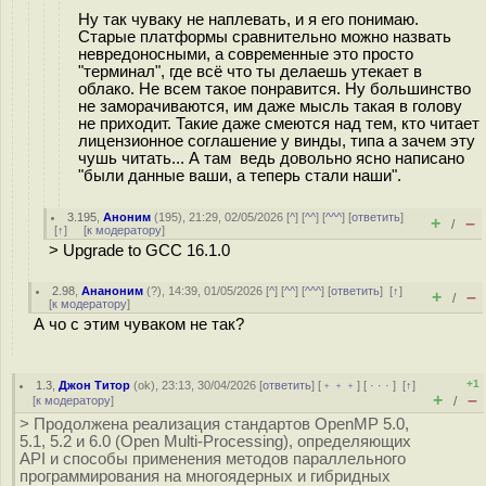
Ну так чуваку не наплевать, и я его понимаю.
Старые платформы сравнительно можно назвать
невредоносными, а современные это просто
"терминал", где всё что ты делаешь утекает в
облако. Не всем такое понравится. Ну большинство
не заморачиваются, им даже мысль такая в голову
не приходит. Такие даже смеются над тем, кто читает
лицензионное соглашение у винды, типа а зачем эту
чушь читать... А там ведь довольно ясно написано
"были данные ваши, а теперь стали наши".
3.195
,
Аноним
(
195
), 21:29, 02/05/2026 [
^
] [
^^
] [
^^^
] [
ответить
]
+
–
/
[
↑
] [
к модератору
]
> Upgrade to GCC 16.1.0
2.98
,
Ананоним
(
?
), 14:39, 01/05/2026 [
^
] [
^^
] [
^^^
] [
ответить
]
[
↑
]
+
–
/
[
к модератору
]
А чо с этим чуваком не так?
+1
1.3
,
Джон Титор
(
ok
), 23:13, 30/04/2026 [
ответить
] [
﹢﹢﹢
] [
· · ·
]
[
↑
]
+
–
[
к модератору
]
/
> Продолжена реализация стандартов OpenMP 5.0,
5.1, 5.2 и 6.0 (Open Multi-Processing), определяющих
API и способы применения методов параллельного
программирования на многоядерных и гибридных