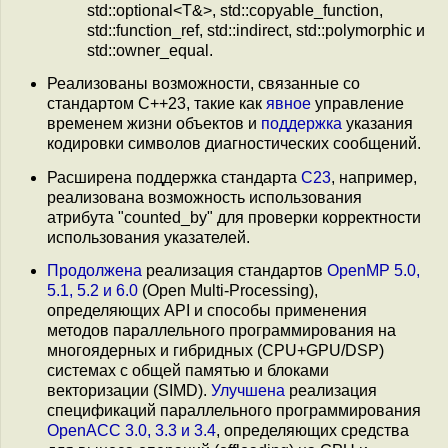
std::optional<T&>, std::copyable_function,
std::function_ref, std::indirect, std::polymorphic и
std::owner_equal.
Реализованы возможности, связанные со
стандартом C++23, такие как
явное
управление
временем жизни объектов и
поддержка
указания
кодировки символов диагностических сообщений.
Расширена поддержка стандарта
C23
, например,
реализована возможность использования
атрибута "counted_by" для проверки корректности
использования указателей.
Продолжена
реализация стандартов
OpenMP 5.0,
5.1, 5.2 и 6.0
(Open Multi-Processing),
определяющих API и способы применения
методов параллельного программирования на
многоядерных и гибридных (CPU+GPU/DSP)
системах с общей памятью и блоками
векторизации (SIMD).
Улучшена
реализация
спецификаций параллельного программирования
OpenACC 3.0, 3.3 и 3.4
, определяющих средства