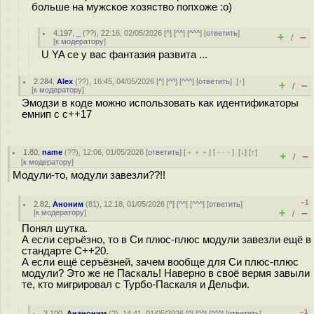
больше на мужское хозяство попхоже :о)
4.197
,
_
(
??
), 22:16, 02/05/2026 [
^
] [
^^
] [
^^^
] [
ответить
]
+
–
/
[
к модератору
]
U YA се у вас фантазия развита ...
2.284
,
Alex
(
??
), 16:45, 04/05/2026 [
^
] [
^^
] [
^^^
] [
ответить
]
[
↑
]
+
–
/
[
к модератору
]
Эмодзи в коде можно использовать как идентификаторы
емнип с c++17
1.80
,
name
(
??
), 12:06, 01/05/2026 [
ответить
] [
﹢﹢﹢
] [
· · ·
]
[
↓
] [
↑
]
+
–
/
[
к модератору
]
Модули-то, модули завезли??!!
–1
2.82
,
Аноним
(
81
), 12:18, 01/05/2026 [
^
] [
^^
] [
^^^
] [
ответить
]
+
–
[
к модератору
]
/
Понял шутка.
А если серъёзно, то в Си плюс-плюс модули завезли ещё в
стандарте С++20.
А если ещё серъёзней, зачем вообще для Си плюс-плюс
модули? Это же не Паскаль! Наверно в своё вермя завыли
те, кто мигрировал с Турбо-Паскаля и Дельфи.
–1
3.100
,
Ананоним
(
?
), 14:41, 01/05/2026 [
^
] [
^^
] [
^^^
] [
ответить
]