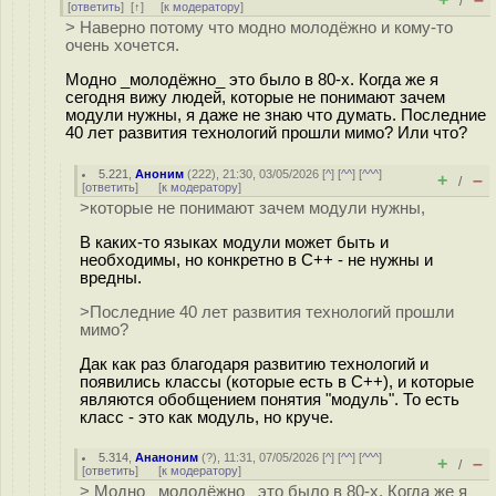
/
[
ответить
]
[
↑
] [
к модератору
]
> Наверно потому что модно молодёжно и кому-то
очень хочется.
Модно _молодёжно_ это было в 80-х. Когда же я
сегодня вижу людей, которые не понимают зачем
модули нужны, я даже не знаю что думать. Последние
40 лет развития технологий прошли мимо? Или что?
5.221
,
Аноним
(
222
), 21:30, 03/05/2026 [
^
] [
^^
] [
^^^
]
+
–
/
[
ответить
]
[
к модератору
]
>которые не понимают зачем модули нужны,
В каких-то языках модули может быть и
необходимы, но конкретно в C++ - не нужны и
вредны.
>Последние 40 лет развития технологий прошли
мимо?
Дак как раз благодаря развитию технологий и
появились классы (которые есть в C++), и которые
являются обобщением понятия "модуль". То есть
класс - это как модуль, но круче.
5.314
,
Ананоним
(
?
), 11:31, 07/05/2026 [
^
] [
^^
] [
^^^
]
+
–
/
[
ответить
]
[
к модератору
]
> Модно _молодёжно_ это было в 80-х. Когда же я