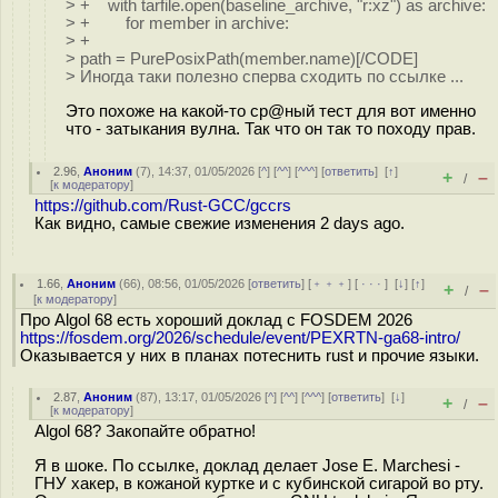
> + with tarfile.open(baseline_archive, "r:xz") as archive:
> + for member in archive:
> +
> path = PurePosixPath(member.name)[/CODE]
> Иногда таки полезно сперва сходить по ссылке ...
Это похоже на какой-то ср@ный тест для вот именно
что - затыкания вулна. Так что он так то походу прав.
2.96
,
Аноним
(
7
), 14:37, 01/05/2026 [
^
] [
^^
] [
^^^
] [
ответить
]
[
↑
]
+
–
/
[
к модератору
]
https://github.com/Rust-GCC/gccrs
Как видно, самые свежие изменения 2 days ago.
1.66
,
Аноним
(
66
), 08:56, 01/05/2026 [
ответить
] [
﹢﹢﹢
] [
· · ·
]
[
↓
] [
↑
]
+
–
/
[
к модератору
]
Про Algol 68 есть хороший доклад с FOSDEM 2026
https://fosdem.org/2026/schedule/event/PEXRTN-ga68-intro/
Оказывается у них в планах потеснить rust и прочие языки.
2.87
,
Аноним
(
87
), 13:17, 01/05/2026 [
^
] [
^^
] [
^^^
] [
ответить
]
[
↓
]
+
–
/
[
к модератору
]
Algol 68? Закопайте обратно!
Я в шоке. По ссылке, доклад делает Jose E. Marchesi -
ГНУ хакер, в кожаной куртке и с кубинской сигарой во рту.