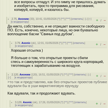
все вопросы отпадут. И это гимпу не пришлось думать
и изобретать, просто программа для рисования,
копируй, копируй, и казалось бы.
2.75
,
Аноним
(
33
), 10:41, 01/05/2026 [
^
] [
^^
] [
^^^
] [
ответить
]
[
↓
] [
↑
]
+
–
/
[
к модератору
]
Да никто, собственно, и не отрицает важности свободного
ПО. Есть, конечно, некоторые лица, но они буквально
воплощение басни "Свинья под дубом".
3.79
,
Axonic
(
ok
), 12:01, 01/05/2026 [
^
] [
^^
] [
^^^
] [
ответить
]
+
–
/
[
к модератору
]
Хорошая отсылка )
Я больше о том, что открытые проекты сбили
спесь и самоуверенность с широкого круга корпораций,
тяготеющих к зарабатыванию на воздухе.
2.120
,
Аноним
(
120
), 16:51, 01/05/2026 [
^
] [
^^
] [
^^^
] [
ответить
]
[
↓
]
+
–
/
[
↑
] [
к модератору
]
>то так и представляю, как без открытых проектов публике
вдували бы в уши маркетинговую ерунуду
Как вдували, так и продолжают вдувать.
3.129
,
Axonic
(
ok
), 17:26, 01/05/2026 [
^
] [
^^
] [
^^^
] [
ответить
]
+
–
/
[
к модератору
]