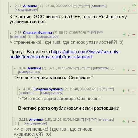
+5
2.54
,
Аноним
(
33
), 07:30, 01/05/2026 [
^
] [
^^
] [
^^^
] [
ответить
]
+
–
[
к модератору
]
/
К счастью, GCC пишется на C++, а не на Rust поэтому
уязвимостей нет.
2.65
,
Сладкая булочка
(
?
), 08:17, 01/05/2026 [
^
] [
^^
] [
^^^
]
+
–
/
[
ответить
]
[
↓
] [
к модератору
]
> странненько!!! где rust, где список уязвимостей?! :о)
Прячут. Вот утечка
https://github.com/Swival/security-
audits/tree/main/rust-stdlib#rust-standard-
3.94
,
Аноним
(
7
), 14:11, 01/05/2026 [
^
] [
^^
] [
^^^
] [
ответить
]
[
↓
]
+
–
/
[
к модератору
]
"Это всё теории заговора Сишников!"
4.106
,
Сладкая булочка
(
?
), 15:48, 01/05/2026 [
^
] [
^^
] [
^^^
]
+
–
/
[
ответить
]
[
к модератору
]
> "Это всё теории заговора Сишников!"
В чатике раста опубликовали сами растовщики
3.118
,
Аноним
(
115
), 16:26, 01/05/2026 [
^
] [
^^
] [
^^^
] [
ответить
]
+
–
/
[
↑
] [
к модератору
]
>> странненько!!! где rust, где список
уязвимостей?! :о)