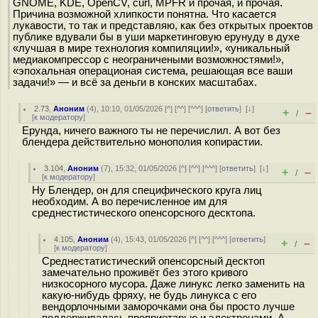
GNOME, KDE, OpenCV, curl, MPFR и прочая, и прочая.
Причина возможной хлипкости понятна. Что касается
лукавости, то так и представляю, как без открытых проектов
публике вдували бы в уши маркетинговую ерунуду в духе
«лучшая в мире технология компиляции!», «уникальный
медиакомпрессор с неограничеными возможностями!»,
«эпохальная операционая система, решающая все ваши
задачи!» — и всё за деньги в конских масштабах.
2.73
,
Аноним
(
4
), 10:10, 01/05/2026 [
^
] [
^^
] [
^^^
] [
ответить
]
[
↓
]
+
–
/
[
к модератору
]
Ерунда, ничего важного ты не перечислил. А вот без
блендера действительно монополия копирастии.
3.104
,
Аноним
(
7
), 15:32, 01/05/2026 [
^
] [
^^
] [
^^^
] [
ответить
]
[
↓
]
+
–
/
[
к модератору
]
Ну Блендер, он для специфического круга лиц
необходим. А во перечисленное им для
среднестистического опенсорсного десктопа.
4.105
,
Аноним
(
4
), 15:43, 01/05/2026 [
^
] [
^^
] [
^^^
] [
ответить
]
+
–
/
[
к модератору
]
Среднестатистический опенсорсный десктоп
замечательно проживёт без этого кривого
низкосорного мусора. Даже линукс легко заменить на
какую-нибудь фряху, не будь линукса с его
вендорлочными заморочками она бы просто лучше