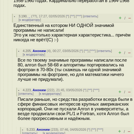
1958-1960 годах. Кардинально переработан в 1964-1968
годах.
3.190
,
_
(
??
), 17:27, 02/05/2026 [
^
] [
^^
] [
^^^
] [
ответить
]
+
–
/
[
к модератору
]
Единственный на котором НИ ОДНОЙ значимой
программы не написали!
Это уж настолько характерная характеристика... причём
никогда не врёт!(С) :-)
4.205
,
Аноним
(
4
), 00:27, 03/05/2026 [
^
] [
^^
] [
^^^
] [
ответить
]
+
–
/
[
к модератору
]
Все по твоему значимые программы написали после
80, алгол был 58-68 и алгоритмы портировались на
фортран в 70-80х (ты скажешь ни одной значимой
программы на фортране, но для математики ничего
лучше не придумали).
4.223
,
Аноним
(
222
), 21:45, 03/05/2026 [
^
] [
^^
] [
^^^
]
+
–
/
[
ответить
]
[
к модератору
]
Писали раньше, но средства разработки всегда были в
сфере финансовых интересов крупных американских
корпораций. Они не пускали Алгол в университеты, а
везде продвигали свои PL/1 и Fortran, хотя Алгол был
более прогрессивным и надёжным.
5.233
,
Аноним
(
233
), 07:46, 04/05/2026 [
^
] [
^^
] [
^^^
]
+
–
/
[
ответить
]
[
к модератору
]