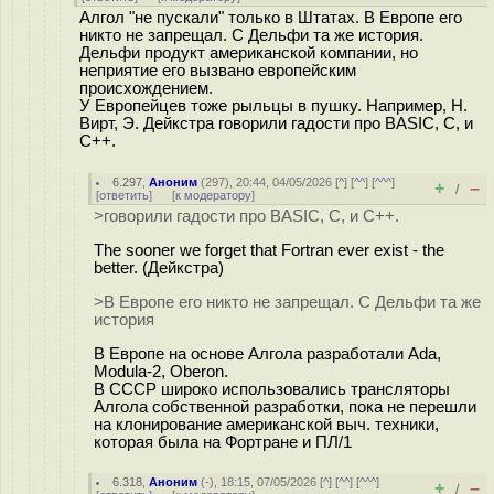
Алгол "не пускали" только в Штатах. В Европе его
никто не запрещал. С Дельфи та же история.
Дельфи продукт американской компании, но
неприятие его вызвано европейским
происхождением.
У Европейцев тоже рыльцы в пушку. Например, Н.
Вирт, Э. Дейкстра говорили гадости про BASIC, C, и
C++.
6.297
,
Аноним
(
297
), 20:44, 04/05/2026 [
^
] [
^^
] [
^^^
]
+
–
/
[
ответить
]
[
к модератору
]
>говорили гадости про BASIC, C, и C++.
The sooner we forget that Fortran ever exist - the
better. (Дейкстра)
>В Европе его никто не запрещал. С Дельфи та же
история
В Европе на основе Алгола разработали Ada,
Modula-2, Oberon.
В СССР широко использовались трансляторы
Алгола собственной разработки, пока не перешли
на клонирование американской выч. техники,
которая была на Фортране и ПЛ/1
6.318
,
Аноним
(
-
), 18:15, 07/05/2026 [
^
] [
^^
] [
^^^
]
+
–
/