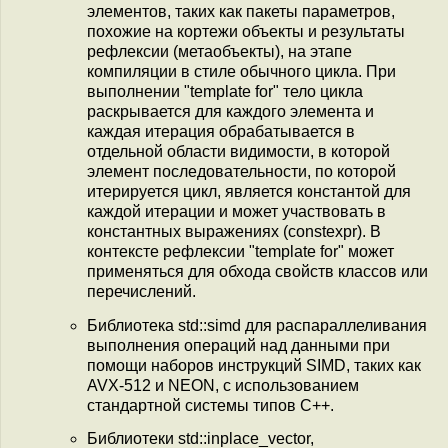
элементов, таких как пакеты параметров,
похожие на кортежи объекты и результаты
рефлексии (метаобъекты), на этапе
компиляции в стиле обычного цикла. При
выполнении "template for" тело цикла
раскрывается для каждого элемента и
каждая итерация обрабатывается в
отдельной области видимости, в которой
элемент последовательности, по которой
итерируется цикл, является константой для
каждой итерации и может участвовать в
константных выражениях (constexpr). В
контексте рефлексии "template for" может
применяться для обхода свойств классов или
перечислений.
Библиотека std::simd для распараллеливания
выполнения операций над данными при
помощи наборов инструкций SIMD, таких как
AVX-512 и NEON, с использованием
стандартной системы типов C++.
Библиотеки std::inplace_vector,