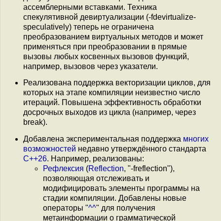
ассемблерными вставками. Техника
спекулятивной девиртуализации (-fdevirtualize-
speculatively) теперь не ограничена
преобразованием виртуальных методов и может
применяться при преобразовании в прямые
вызовы любых косвенных вызовов функций,
например, вызовов через указатели.
Реализована поддержка векторизации циклов, для
которых на этапе компиляции неизвестно число
итераций. Повышена эффективность обработки
досрочных выходов из цикла (например, через
break).
Добавлена экспериментальная поддержка
многих
возможностей
недавно утверждённого стандарта
C++26
. Например, реализованы:
Рефлексия
(
Reflection
, "-freflection"),
позволяющая отслеживать и
модифицировать элементы программы на
стадии компиляции. Добавлены новые
операторы "
^^
" для получения
метаинформации о грамматической