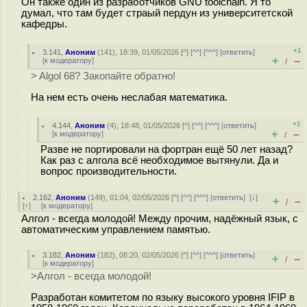
Он также один из разработчиков GNU toolchain. Я то
думал, что там будет страый пердун из университетской
кафедры.
+1
3.141
,
Аноним
(
141
), 18:39, 01/05/2026 [
^
] [
^^
] [
^^^
] [
ответить
]
+
–
[
к модератору
]
/
> Algol 68? Закопайте обратно!
На нем есть очень неслабая математика.
+1
4.144
,
Аноним
(
4
), 18:48, 01/05/2026 [
^
] [
^^
] [
^^^
] [
ответить
]
+
–
[
к модератору
]
/
Разве не портировали на фортран ещё 50 лет назад?
Как раз с алгола всё необходимое вытянули. Да и
вопрос производительности.
2.162
,
Аноним
(
149
), 01:04, 02/05/2026 [
^
] [
^^
] [
^^^
] [
ответить
]
[
↓
]
+
–
/
[
↑
] [
к модератору
]
Алгол - всегда молодой! Между прочим, надёжный язык, с
автоматическим управлением памятью.
3.182
,
Аноним
(
182
), 08:20, 02/05/2026 [
^
] [
^^
] [
^^^
] [
ответить
]
+
–
/
[
к модератору
]
>Алгол - всегда молодой!
Разработан комитетом по языку высокого уровня IFIP в