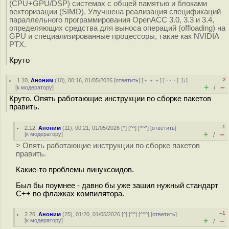
(CPU+GPU/DSP) системах с общей памятью и блоками
векторизации (SIMD). Улучшена реализация спецификаций
параллельного программирования OpenACC 3.0, 3.3 и 3.4,
определяющих средства для выноса операций (offloading) на
GPU и специализированные процессоры, такие как NVIDIA
PTX.
Круто
–2
1.10
,
Аноним
(
10
), 00:16, 01/05/2026 [
ответить
] [
﹢﹢﹢
] [
· · ·
]
[
↓
]
+
–
[
к модератору
]
/
Круто. Опять работающие инструкции по сборке пакетов
править.
–1
2.12
,
Аноним
(
11
), 00:21, 01/05/2026 [
^
] [
^^
] [
^^^
] [
ответить
]
+
–
[
к модератору
]
/
> Опять работающие инструкции по сборке пакетов
править.
Какие-то проблемы линуксоидов.
Был бы поумнее - давно бы уже зашил нужный стандарт
C++ во флажках компилятора.
–1
2.26
,
Аноним
(
25
), 01:20, 01/05/2026 [
^
] [
^^
] [
^^^
] [
ответить
]
+
–
[
к модератору
]
/