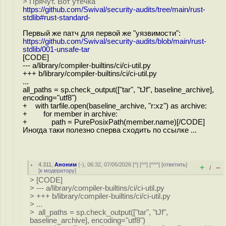
> Прячут. Вот утечка
https://github.com/Swival/security-audits/tree/main/rust-
stdlib#rust-standard-
Первый же патч для первой же "уязвимости":
https://github.com/Swival/security-audits/blob/main/rust-
stdlib/001-unsafe-tar
[CODE]
--- a/library/compiler-builtins/ci/ci-util.py
+++ b/library/compiler-builtins/ci/ci-util.py
...
all_paths = sp.check_output(["tar", "tJf", baseline_archive],
encoding="utf8")
+ with tarfile.open(baseline_archive, "r:xz") as archive:
+ for member in archive:
+ path = PurePosixPath(member.name)[/CODE]
Иногда таки полезно сперва сходить по ссылке ...
4.311
,
Аноним
(
-
), 06:32, 07/05/2026 [
^
] [
^^
] [
^^^
] [
ответить
]
+
–
/
[
к модератору
]
> [CODE]
> --- a/library/compiler-builtins/ci/ci-util.py
> +++ b/library/compiler-builtins/ci/ci-util.py
> ...
> all_paths = sp.check_output(["tar", "tJf",
baseline_archive], encoding="utf8")