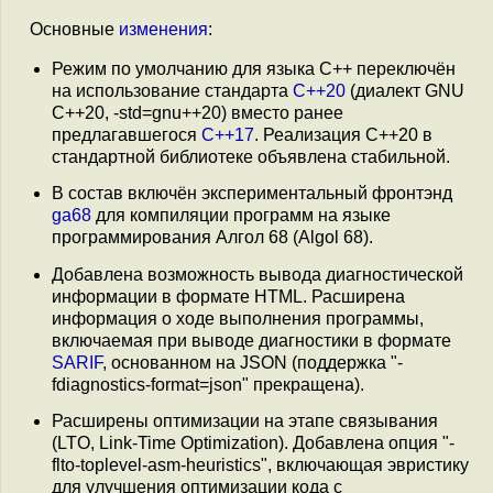
Основные
изменения
:
Режим по умолчанию для языка C++ переключён
на использование стандарта
C++20
(диалект GNU
C++20, -std=gnu++20) вместо ранее
предлагавшегося
C++17
. Реализация C++20 в
стандартной библиотеке объявлена стабильной.
В состав включён экспериментальный фронтэнд
ga68
для компиляции программ на языке
программирования Алгол 68 (Algol 68).
Добавлена возможность вывода диагностической
информации в формате HTML. Расширена
информация о ходе выполнения программы,
включаемая при выводе диагностики в формате
SARIF
, основанном на JSON (поддержка "-
fdiagnostics-format=json" прекращена).
Расширены оптимизации на этапе связывания
(LTO, Link-Time Optimization). Добавлена опция "-
flto-toplevel-asm-heuristics", включающая эвристику
для улучшения оптимизации кода с