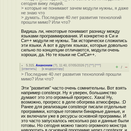
сегодня вижу людей,
> которые не понимают зачем модули нужны, я даже
не знаю что
> думать. Последние 40 лет развития технологий
прошли мимо? Или что?
Видишь ли, некоторые понимают разницу между
языками программирования. И конкретно в Си и
Си++ модули не нужны. Так исторически сложились
эти языки. А вот в других языках, которые довольно
сильно по концепции отличаются, модули очень
хороши, да. Но те языки не Си/Си++.
5.315
,
Ананоним
(
?
), 11:40, 07/05/2026 [
^
] [
^^
] [
^^^
]
+
–
/
[
ответить
]
[
к модератору
]
> Последние 40 лет развития технологий прошли
мимо? Или что?
Эти "развития" часто очень сомнительны. Вот взять
например constexpr. Ну я уверен, большинство
думают это это огромный прогресс. Хаха! Ну,
возможно, прогресс в деле обогрева атмосферы. :D
Ранее для реализации constexpr писали отдельные
программки, которые готовили бинарные данные, и
их включали уже в ресурсы основной программы. И
это часто запускалось несколько раз и данные были
готовы. Но сегодня можно такого огромного монстра
наворотить в основной программе через constexpr, и