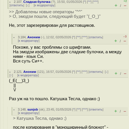
+2
2.107
,
Сладкая булочка
(
?
), 15:50, 01/05/2026 [
^
] [
^^
] [
^^^
]
+
–
[
ответить
]
[
↓
] [
к модератору
]
/
>> Добавлены новые операторы "^^"
> О, эмодзи пошли, следующий будет "(_O_)"
Не, этот зарезервирован для растовщиков.
–3
3.184
,
Аноним
(
-
), 12:02, 02/05/2026 [
^
] [
^^
] [
^^^
] [
ответить
]
+
–
[
к модератору
]
/
Похоже, у вас проблемы со шрифтами.
На эмодзи изображены две сладкие булочки, а между
ними - язык Си.
Вся суть Си++.
2.121
,
Аноним
(
121
), 16:57, 01/05/2026 [
^
] [
^^
] [
^^^
] [
ответить
]
[
↓
]
+
–
/
[
↑
] [
к модератору
]
(_Е(__)3_)
||
\/
Раз уж на то пошло. Катушка Тесла, однако ;)
3.148
,
sunjob
(
ok
), 23:45, 01/05/2026 [
^
] [
^^
] [
^^^
] [
ответить
]
+
–
/
[
к модератору
]
> Катушка Тесла, однако ;)
после копирования в "моноширинный блокнот" -