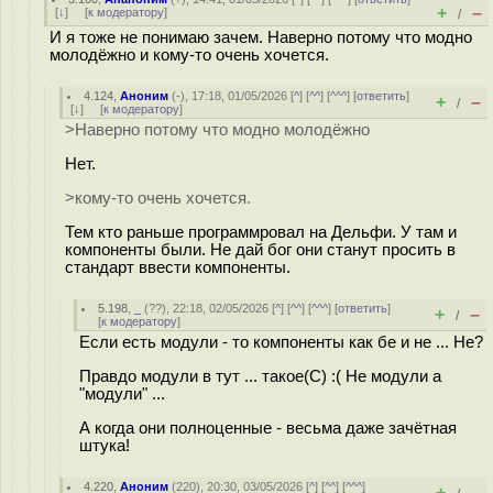
+
–
[
↓
] [
к модератору
]
/
И я тоже не понимаю зачем. Наверно потому что модно
молодёжно и кому-то очень хочется.
4.124
,
Аноним
(
-
), 17:18, 01/05/2026 [
^
] [
^^
] [
^^^
] [
ответить
]
+
–
/
[
↓
] [
к модератору
]
>Наверно потому что модно молодёжно
Нет.
>кому-то очень хочется.
Тем кто раньше программровал на Дельфи. У там и
компоненты были. Не дай бог они станут просить в
стандарт ввести компоненты.
5.198
,
_
(
??
), 22:18, 02/05/2026 [
^
] [
^^
] [
^^^
] [
ответить
]
+
–
/
[
к модератору
]
Если есть модули - то компоненты как бе и не ... Не?
Правдо модули в тут ... такое(С) :( Не модули а
"модули" ...
А когда они полноценные - весьма даже зачётная
штука!
4.220
,
Аноним
(
220
), 20:30, 03/05/2026 [
^
] [
^^
] [
^^^
]
+
–