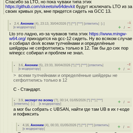
Спасибо за LTO, но пока чуваки типа этих
https://github.com/skeeto/w64devkit
будут исключать LTO из за
своих кривых рук, мне придется сидеть на GCC 13.
–1
2.4
,
Аноним
(
4
), 23:13, 30/04/2026 [
^
] [
^^
] [
^^^
] [
ответить
]
[
↓
]
+
–
[
к модератору
]
/
Lto это ладно, из-за чуваков типа этих
https://www.mingw-
w64.org/
приходится на gcc-12 сидеть. Ну во всяком случае
я собирал dxvk всеми тулчейнами и определённые
шейдеры не сегфолтились только в 12. Так бы до сих пор
winegcc собирал и проблем не знал.
–2
3.6
,
Аноним
(
5
), 23:33, 30/04/2026 [
^
] [
^^
] [
^^^
] [
ответить
]
+
–
[
к модератору
]
/
> всеми тулчейнами и определённые шейдеры не
сегфолтились только в 12
С - Стандарт.
3.9
,
эксперт по всему
(
?
), 00:14, 01/05/2026 [
^
] [
^^
] [
^^^
]
+
–
/
[
ответить
]
[
↓
] [
к модератору
]
а мог бы собрать с UBSAN, найти где там UB в их г-коде
и пофиксить
4.16
,
Аноним
(
4
), 00:33, 01/05/2026 [
^
] [
^^
] [
^^^
] [
ответить
]
+
–
/
[
к модератору
]