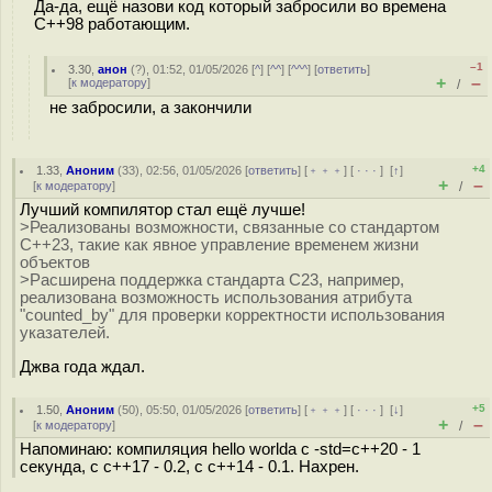
Да-да, ещё назови код который забросили во времена
C++98 работающим.
–1
3.30
,
анон
(
?
), 01:52, 01/05/2026 [
^
] [
^^
] [
^^^
] [
ответить
]
+
–
[
к модератору
]
/
не забросили, а закончили
+4
1.33
,
Аноним
(
33
), 02:56, 01/05/2026 [
ответить
] [
﹢﹢﹢
] [
· · ·
]
[
↑
]
+
–
[
к модератору
]
/
Лучший компилятор стал ещё лучше!
>Реализованы возможности, связанные со стандартом
C++23, такие как явное управление временем жизни
объектов
>Расширена поддержка стандарта C23, например,
реализована возможность использования атрибута
"counted_by" для проверки корректности использования
указателей.
Джва года ждал.
+5
1.50
,
Аноним
(
50
), 05:50, 01/05/2026 [
ответить
] [
﹢﹢﹢
] [
· · ·
]
[
↓
]
+
–
[
к модератору
]
/
Напоминаю: компиляция hello worldа с -std=c++20 - 1
секунда, с c++17 - 0.2, c с++14 - 0.1. Нахрен.