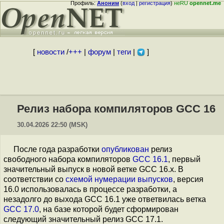
Профиль:
Аноним
(
вход
|
регистрация
)
неRU
opennet.me
[
новости
/
+++
|
форум
|
теги
|
]
Релиз набора компиляторов GCC 16
30.04.2026 22:50 (MSK)
После года разработки
опубликован
релиз
свободного набора компиляторов
GCC 16.1
, первый
значительный выпуск в новой ветке GCC 16.x. В
соответствии со
схемой нумерации выпусков
, версия
16.0 использовалась в процессе разработки, а
незадолго до выхода GCC 16.1 уже ответвилась ветка
GCC 17.0
, на базе которой будет сформирован
следующий значительный релиз GCC 17.1.