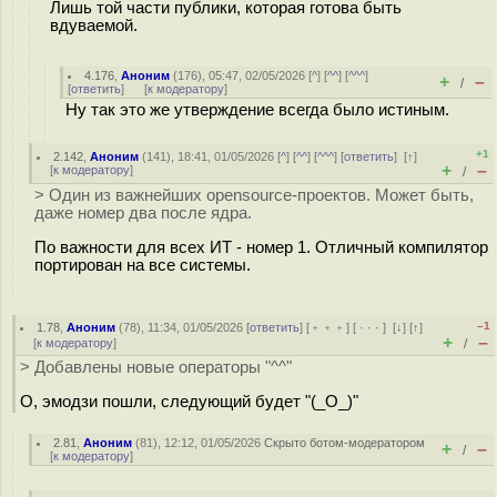
Лишь той части публики, которая готова быть
вдуваемой.
4.176
,
Аноним
(
176
), 05:47, 02/05/2026 [
^
] [
^^
] [
^^^
]
+
–
/
[
ответить
]
[
к модератору
]
Ну так это же утверждение всегда было истиным.
+1
2.142
,
Аноним
(
141
), 18:41, 01/05/2026 [
^
] [
^^
] [
^^^
] [
ответить
]
[
↑
]
+
–
[
к модератору
]
/
> Один из важнейших opensource-проектов. Может быть,
даже номер два после ядра.
По важности для всех ИТ - номер 1. Отличный компилятор
портирован на все системы.
–1
1.78
,
Аноним
(
78
), 11:34, 01/05/2026 [
ответить
] [
﹢﹢﹢
] [
· · ·
]
[
↓
] [
↑
]
+
–
[
к модератору
]
/
> Добавлены новые операторы "^^"
О, эмодзи пошли, следующий будет "(_O_)"
2.81
,
Аноним
(
81
), 12:12, 01/05/2026
Скрыто ботом-модератором
+
–
/
[
к модератору
]