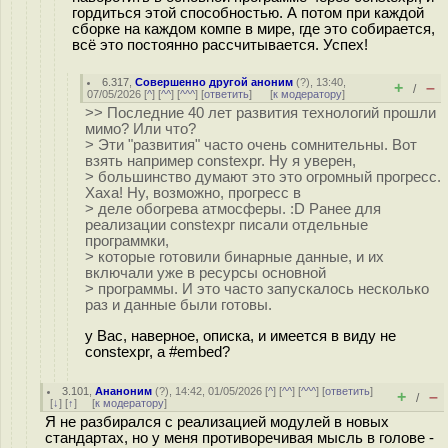
гордиться этой способностью. А потом при каждой
сборке на каждом компе в мире, где это собирается,
всё это постоянно рассчитывается. Успех!
6.317
,
Совершенно другой аноним
(
?
), 13:40,
+
–
/
07/05/2026 [
^
] [
^^
] [
^^^
] [
ответить
]
[
к модератору
]
>> Последние 40 лет развития технологий прошли
мимо? Или что?
> Эти "развития" часто очень сомнительны. Вот
взять например constexpr. Ну я уверен,
> большинство думают это это огромный прогресс.
Хаха! Ну, возможно, прогресс в
> деле обогрева атмосферы. :D Ранее для
реализации constexpr писали отдельные
программки,
> которые готовили бинарные данные, и их
включали уже в ресурсы основной
> программы. И это часто запускалось несколько
раз и данные были готовы.
у Вас, наверное, описка, и имеется в виду не
constexpr, а #embed?
3.101
,
Ананоним
(
?
), 14:42, 01/05/2026 [
^
] [
^^
] [
^^^
] [
ответить
]
+
–
/
[
↓
] [
↑
] [
к модератору
]
Я не разбирался с реализацией модулей в новых
стандартах, но у меня противоречивая мысль в голове -