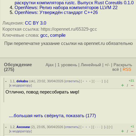
раскрутки компилятора rustc. Выпуск Rust Coreutils 0.1.0
OpenNews: Релиз набора компиляторов LLVM 22
OpenNews: Утверждён стандарт C++26
Лицензия:
CC BY 3.0
Короткая ссылка: https://opennet.ru/65329-gcc
Ключевые слова:
gcc
,
compile
При перепечатке указание ссылки на opennet.ru обязательно
Обсуждение
Ajax
|
1 уровень
|
Линейный
|
+/-
|
Раскрыть
(275)
всё
|
RSS
+21
1.1
,
dekabu
(
ok
), 23:02, 30/04/2026 [
ответить
] [
﹢﹢﹢
] [
· · ·
]
[
↓
]
+
–
[
к модератору
]
/
Отлично, повод пересобирать мир!
....большая нить свёрнута, показать (177)
+1
1.2
,
Аноним
(
2
), 23:05, 30/04/2026 [
ответить
] [
﹢﹢﹢
] [
· · ·
]
[
↓
] [
↑
]
+
–
[
к модератору
]
/