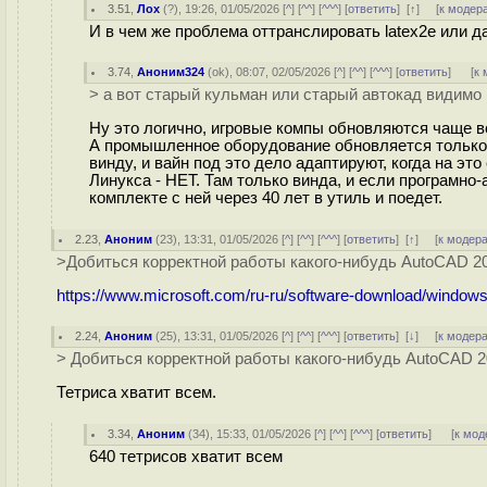
3.51
,
Лох
(
?
), 19:26, 01/05/2026 [
^
] [
^^
] [
^^^
] [
ответить
]
[
↑
] [
к модер
И в чем же проблема оттранслировать latex2e или даже
3.74
,
Аноним324
(
ok
), 08:07, 02/05/2026 [
^
] [
^^
] [
^^^
] [
ответить
]
[
к 
> а вот старый кульман или старый автокад видимо 
Ну это логично, игровые компы обновляются чаще вс
А промышленное оборудование обновляется только 
винду, и вайн под это дело адаптируют, когда на э
Линукса - НЕТ. Там только винда, и если програмно
комплекте с ней через 40 лет в утиль и поедет.
2.23
,
Аноним
(
23
), 13:31, 01/05/2026 [
^
] [
^^
] [
^^^
] [
ответить
]
[
↑
] [
к модер
>Добиться корректной работы какого-нибудь AutoCAD 20
https://www.microsoft.com/ru-ru/software-download/window
2.24
,
Аноним
(
25
), 13:31, 01/05/2026 [
^
] [
^^
] [
^^^
] [
ответить
]
[
↓
] [
к модер
> Добиться корректной работы какого-нибудь AutoCAD 20
Тетриса хватит всем.
3.34
,
Аноним
(
34
), 15:33, 01/05/2026 [
^
] [
^^
] [
^^^
] [
ответить
]
[
к мод
640 тетрисов хватит всем