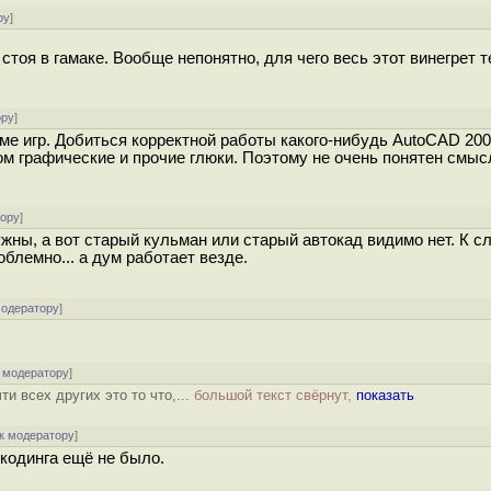
ру
]
с стоя в гамаке. Вообще непонятно, для чего весь этот винегрет 
ору
]
ме игр. Добиться корректной работы какого-нибудь AutoCAD 200
гом графические и прочие глюки. Поэтому не очень понятен смыс
тору
]
жны, а вот старый кульман или старый автокад видимо нет. К сл
блемно... а дум работает везде.
модератору
]
 модератору
]
и всех других это то что,...
большой текст свёрнут,
показать
к модератору
]
бкодинга ещё не было.