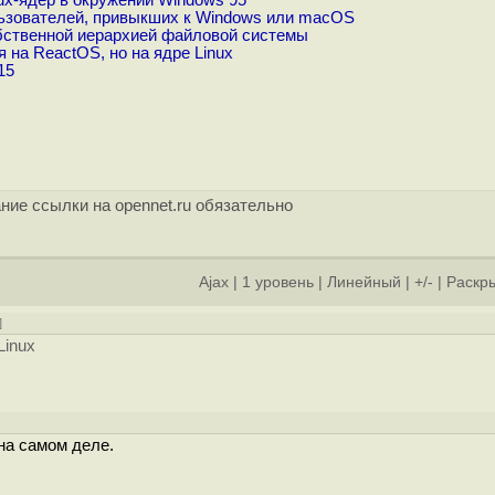
x-ядер в окружении Windows 95
льзователей, привыкших к Windows или macOS
обственной иерархией файловой системы
 на ReactOS, но на ядре Linux
15
ние ссылки на opennet.ru обязательно
Ajax
|
1 уровень
|
Линейный
|
+/-
|
Раскры
]
Linux
на самом деле.