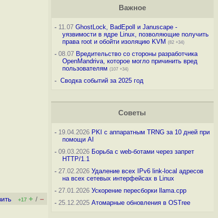
Важное
-
11.07
GhostLock, BadEpoll и Januscape -
уязвимости в ядре Linux, позволяющие получить
права root и обойти изоляцию KVM
(82 +34)
-
08.07
Вредительство со стороны разработчика
OpenMandriva, которое могло причинить вред
пользователям
(107 +34)
-
Сводка событий за 2025 год
Советы
-
19.04.2026
PKI с аппаратным TRNG за 10 дней при
помощи AI
-
09.03.2026
Борьба с web-ботами через запрет
HTTP/1.1
-
27.02.2026
Удаление всех IPv6 link-local адресов
на всех сетевых интерфейсах в Linux
-
27.01.2026
Ускорение пересборки llama.cpp
+
–
вить
/
+17
-
25.12.2025
Атомарные обновления в OSTree