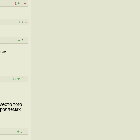
+
–
/
–1
+
–
/
+
–
/
–1
них
+
–
/
+2
место того
 проблемах
+
–
/