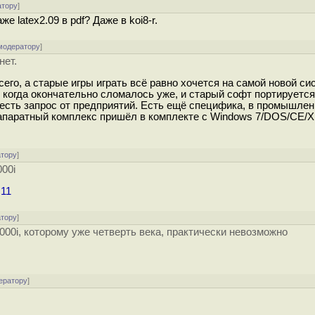
атору
]
 latex2.09 в pdf? Даже в koi8-r.
модератору
]
нет.
его, а старые игры играть всё равно хочется на самой новой си
когда окончательно сломалось уже, и старый софт портируется
то есть запрос от предприятий. Есть ещё специфика, в промышле
-апаратный комплекс пришёл в комплекте с Windows 7/DOS/CE/XP
атору
]
00i
s11
атору
]
00i, которому уже четверть века, практически невозможно
ератору
]