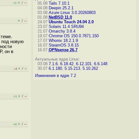
+
–
/
05.08
Tails 7.10.1
+1
04.08
Deepin 25.2.1
03.08
Azure Linux 3.0.20260803
01.08
NetBSD 11.0
+
–
/
24.07
Ubuntu Touch 24.04 2.0
23.07
Solaris 11.4 SRU94
21.07
Omarchy 3.8.4
19.07
Chrome OS 150.0.7871.150
стеме.
17.07
Whonix 18.2.1.9
 под новую
16.07
SteamOS 3.8.15
нности
16.07
OPNsense 26.7
, он в
Актуальные ядра Linux:
03.08
7.1.6
,
6.18.42
,
6.12.101
,
6.6.148
+
–
30.07
6.1.180
,
5.15.213
,
5.10.262
/
–4
Изменения в ядре 7.2
+
–
/
+1
+
–
/
+4