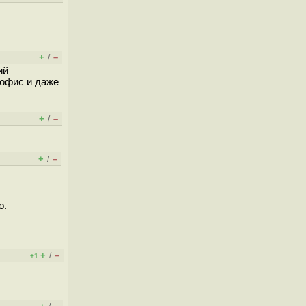
+
–
/
ий
 офис и даже
+
–
/
+
–
/
о.
+
–
/
+1