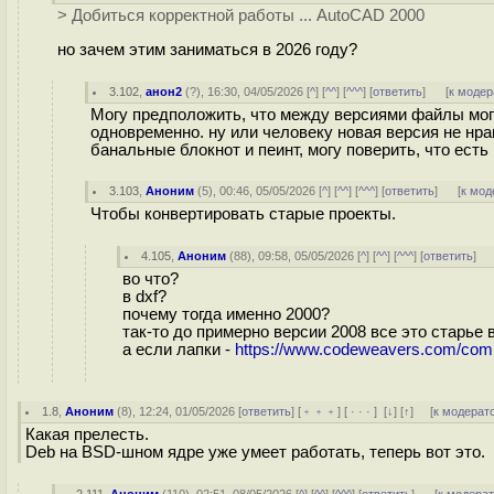
> Добиться корректной работы ... AutoCAD 2000
но зачем этим заниматься в 2026 году?
3.102
,
анон2
(
?
), 16:30, 04/05/2026 [
^
] [
^^
] [
^^^
] [
ответить
]
[
к модер
Могу предположить, что между версиями файлы мог
одновременно. ну или человеку новая версия не нрав
банальные блокнот и пеинт, могу поверить, что ест
3.103
,
Аноним
(
5
), 00:46, 05/05/2026 [
^
] [
^^
] [
^^^
] [
ответить
]
[
к мод
Чтобы конвертировать старые проекты.
4.105
,
Аноним
(
88
), 09:58, 05/05/2026 [
^
] [
^^
] [
^^^
] [
ответить
]
во что?
в dxf?
почему тогда именно 2000?
так-то до примерно версии 2008 все это старье 
а если лапки -
https://www.codeweavers.com/compa
1.8
,
Аноним
(
8
), 12:24, 01/05/2026 [
ответить
] [
﹢﹢﹢
] [
· · ·
]
[
↓
] [
↑
] [
к модерат
Какая прелесть.
Deb на BSD-шном ядре уже умеет работать, теперь вот это.