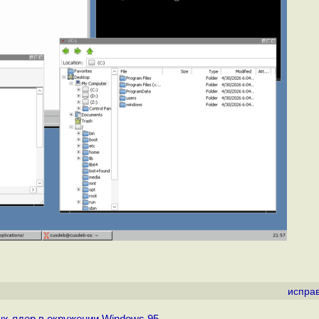
испра