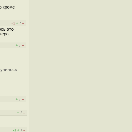
о кроме
+
–
/
–1
ось это
кера.
+
–
/
олучилось
+
–
/
+
–
/
+
–
/
+1