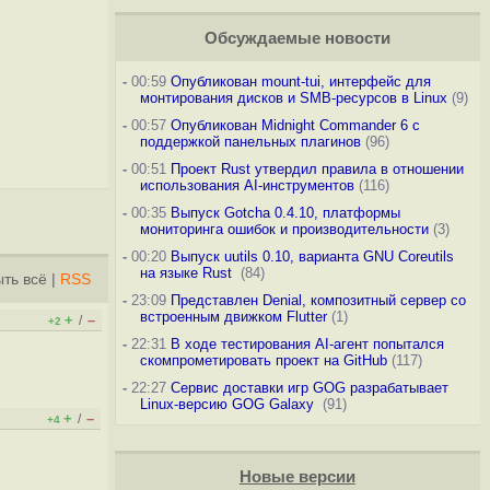
Обсуждаемые новости
-
00:59
Опубликован mount-tui, интерфейс для
монтирования дисков и SMB-ресурсов в Linux
(9)
-
00:57
Опубликован Midnight Commander 6 c
поддержкой панельных плагинов
(96)
-
00:51
Проект Rust утвердил правила в отношении
использования AI-инструментов
(116)
-
00:35
Выпуск Gotcha 0.4.10, платформы
мониторинга ошибок и производительности
(3)
-
00:20
Выпуск uutils 0.10, варианта GNU Coreutils
на языке Rust
(84)
ть всё
|
RSS
-
23:09
Представлен Denial, композитный сервер со
встроенным движком Flutter
(1)
+
–
/
+2
-
22:31
В ходе тестирования AI-агент попытался
скомпрометировать проект на GitHub
(117)
-
22:27
Сервис доставки игр GOG разрабатывает
Linux-версию GOG Galaxy
(91)
+
–
/
+4
Новые версии