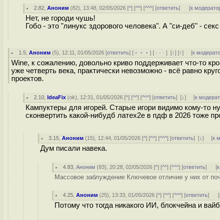
2.82
,
Аноним
(
82
), 13:48, 02/05/2026 [
^
] [
^^
] [
^^^
] [
ответить
]
[
к модерато
Нет, не городи чушь!
Гобо - это "линукс здорового человека". А "си-деб" - сек
1.5
,
Аноним
(
5
), 12:11, 01/05/2026 [
ответить
] [
﹢﹢﹢
] [
· · ·
]
[
↓
] [
↑
] [
к модерат
Wine, к сожалению, довольно криво поддерживает что-то кро
уже четверть века, практически невозможно - всё равно кру
проектов.
2.10
,
IdeaFix
(
ok
), 12:31, 01/05/2026 [
^
] [
^^
] [
^^^
] [
ответить
]
[
↓
] [
к модера
Кампуктеры для игорей. Старые игори видимо кому-то ну
сконвертить какой-нибудб латех2е в пдф в 2026 тоже про
3.15
,
Аноним
(
15
), 12:44, 01/05/2026 [
^
] [
^^
] [
^^^
] [
ответить
]
[
↓
] [
к 
Дум писали навека.
4.83
,
Аноним
(
83
), 20:28, 02/05/2026 [
^
] [
^^
] [
^^^
] [
ответить
]
[
к
Массовое заблуждение Ключевое отличие у них от почт
4.25
,
Аноним
(
25
), 13:33, 01/05/2026 [
^
] [
^^
] [
^^^
] [
ответить
]
[
Потому что тогда никакого ИИ, блокчейна и вай