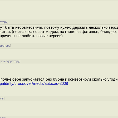
атору
]
ут быть несовместимы, поэтому нужно держать несколько верс
ится. (не знаю как с автокадом, но глядя на фотошоп, блендер,
ь причины не любить новые версии)
ератору
]
[
к модератору
]
вполне себе запускается без бубна и конвертируй сколько угодн
tibility/crossover/media/autocad-2008
ору
]