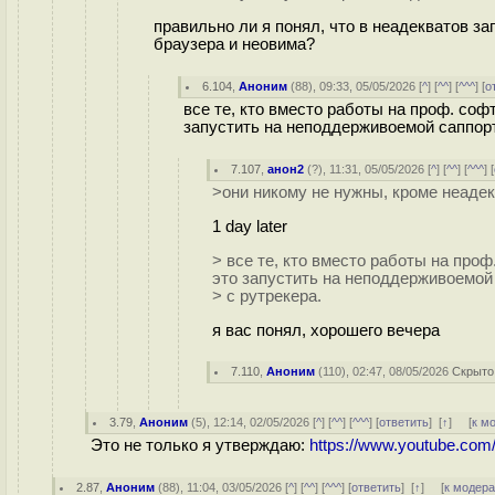
правильно ли я понял, что в неадекватов за
браузера и неовима?
6.104
,
Аноним
(
88
), 09:33, 05/05/2026 [
^
] [
^^
] [
^^^
] [
о
все те, кто вместо работы на проф. софт
запустить на неподдерживоемой саппорто
7.107
,
анон2
(
?
), 11:31, 05/05/2026 [
^
] [
^^
] [
^^^
] [
>они никому не нужны, кроме неаде
1 day later
> все те, кто вместо работы на проф
это запустить на неподдерживоемой 
> с рутрекера.
я вас понял, хорошего вечера
7.110
,
Аноним
(
110
), 02:47, 08/05/2026
Скрыто
3.79
,
Аноним
(
5
), 12:14, 02/05/2026 [
^
] [
^^
] [
^^^
] [
ответить
]
[
↑
] [
к м
Это не только я утверждаю:
https://www.youtube.c
2.87
,
Аноним
(
88
), 11:04, 03/05/2026 [
^
] [
^^
] [
^^^
] [
ответить
]
[
↑
] [
к модер