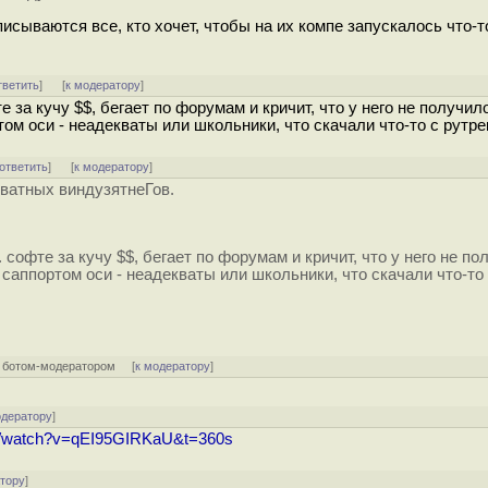
писываются все, кто хочет, чтобы на их компе запускалось что-т
тветить
]
[
к модератору
]
е за кучу $$, бегает по форумам и кричит, что у него не получил
м оси - неадекваты или школьники, что скачали что-то с рутре
ответить
]
[
к модератору
]
кватных виндузятнеГов.
. софте за кучу $$, бегает по форумам и кричит, что у него не п
саппортом оси - неадекваты или школьники, что скачали что-то
 ботом-модератором
[
к модератору
]
одератору
]
om/watch?v=qEI95GIRKaU&t=360s
атору
]