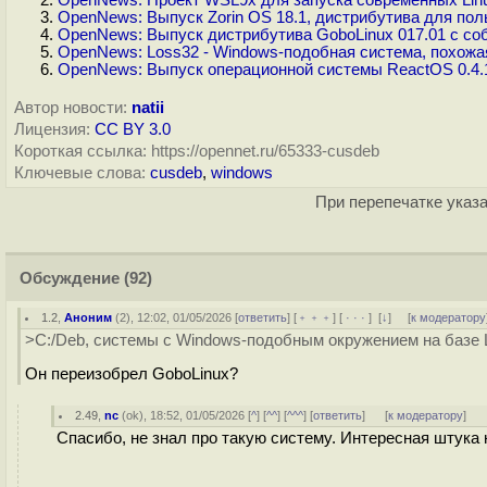
OpenNews: Проект WSL9x для запуска современных Linu
OpenNews: Выпуск Zorin OS 18.1, дистрибутива для по
OpenNews: Выпуск дистрибутива GoboLinux 017.01 с с
OpenNews: Loss32 - Windows-подобная система, похожая
OpenNews: Выпуск операционной системы ReactOS 0.4.
Автор новости:
natii
Лицензия:
CC BY 3.0
Короткая ссылка: https://opennet.ru/65333-cusdeb
Ключевые слова:
cusdeb
,
windows
При перепечатке указа
Обсуждение
(92)
1.2
,
Аноним
(
2
), 12:02, 01/05/2026 [
ответить
] [
﹢﹢﹢
] [
· · ·
]
[
↓
] [
к модератору
>C:/Deb, системы с Windows-подобным окружением на базе 
Он переизобрел GoboLinux?
2.49
,
nc
(
ok
), 18:52, 01/05/2026 [
^
] [
^^
] [
^^^
] [
ответить
]
[
к модератору
]
Спасибо, не знал про такую систему. Интересная штука 