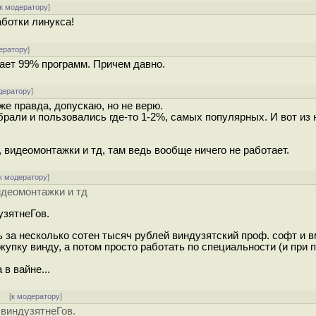
к модератору
]
ботки линукса!
ератору
]
ает 99% программ. Причем давно.
дератору
]
е правда, допускаю, но не верю.
рали и пользовались где-то 1-2%, самых популярных. И вот из 
видеомонтажки и тд, там ведь вообще ничего не работает.
к модератору
]
идеомонтажки и тд
узятнеГов.
ь за несколько сотен тысяч рублей виндузятский проф. софт и в
купку винду, а потом просто работать по специальности (и при
в вайне...
]
[
к модератору
]
 виндузятнеГов.