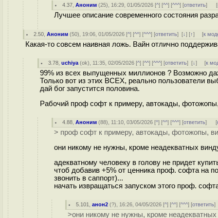
4.37
,
Аноним
(
25
), 16:29, 01/05/2026 [
^
] [
^^
] [
^^^
] [
ответить
]
[
Лучшее описание современного состояния разра
2.50
,
Аноним
(
50
), 19:06, 01/05/2026 [
^
] [
^^
] [
^^^
] [
ответить
]
[
↓
] [
↑
] [
к мод
Какая-то совсем наивная ложь. Вайн отлично поддержив
3.78
,
uchiya
(
ok
), 11:35, 02/05/2026 [
^
] [
^^
] [
^^^
] [
ответить
]
[
↓
] [
к мо
99% из всех выпущенных миллионов ? Возможно даж
Только вот из этих ВСЕХ, реально пользователи выб
дай бог запустится половина.
Рабочий проф софт к примеру, автокады, фотожопы, 
4.88
,
Аноним
(
88
), 11:10, 03/05/2026 [
^
] [
^^
] [
^^^
] [
ответить
]
[
> проф софт к примеру, автокады, фотожопы, в
они никому не нужны, кроме неадекватных винд
адекватному человеку в голову не придет купит
чтоб добавив +5% от ценника проф. софта на по
звонить в саппорт)...
начать извращаться запуском этого проф. софта 
5.101
,
анон2
(
?
), 16:26, 04/05/2026 [
^
] [
^^
] [
^^^
] [
ответить
>они никому не нужны, кроме неадекватных