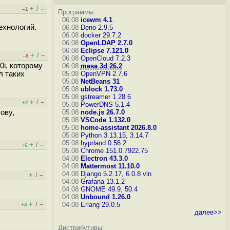
+
–
/
–1
Программы:
06.08
icewm 4.1
технологий.
06.08
Deno 2.9.5
06.08
docker 29.7.2
06.08
OpenLDAP 2.7.0
06.08
Eclipse 7.121.0
+
–
/
–8
06.08
OpenCloud 7.2.3
0i, которому
06.08
mesa 3d 26.2
л таких
05.08
OpenVPN 2.7.6
05.08
NetBeans 31
05.08
ublock 1.73.0
05.08
gstreamer 1.28.6
+
–
/
+2
05.08
PowerDNS 5.1.4
ову,
05.08
node.js 26.7.0
05.08
VSCode 1.132.0
05.08
home-assistant 2026.8.0
05.08
Python 3.13.15, 3.14.7
05.08
hyprland 0.56.2
+
–
/
+6
05.08
Chrome 151.0.7922.75
04.08
Electron 43.3.0
04.08
Mattermost 11.10.0
04.08
Django 5.2.17, 6.0.8
vln
+
–
/
04.08
Grafana 13.1.2
04.08
GNOME 49.9, 50.4
04.08
Unbound 1.26.0
+
–
/
04.08
Erlang 29.0.5
+4
далее>>
Дистрибутивы: