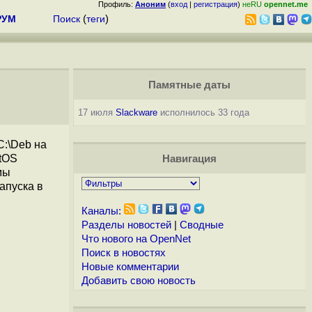
Профиль:
Аноним
(
вход
|
регистрация
)
неRU
opennet.me
РУМ
Поиск
(
теги
)
Памятные даты
17 июля
Slackware
исполнилось 33 года
C:\Deb на
ctOS
Навигация
мы
апуска в
Каналы:
Разделы новостей
|
Сводные
Что нового на OpenNet
Поиск в новостях
Новые комментарии
Добавить свою новость