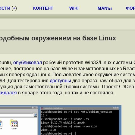
ОСТИ
(
+
)
КОНТЕНТ
WIKI
MAN'ы
ФО
подобным окружением на базе Linux
buntu,
опубликовал
рабочий прототип Win32/Linux-системы 
ение, построенное на базе Wine и заимствованных из Rea
мых поверх ядра Linux. Пользовательское окружение систе
/98. Для тестирования
доступны
два образа: raw-образ для з
трукция для самостоятельной сборки системы. Проект C:\Deb
жидался
в январе этого года, но так и не состоялся.