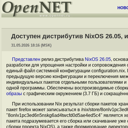
НОВ
Доступен дистрибутив NixOS 26.05,
31.05.2026 18:16 (MSK)
Представлен
релиз дистрибутива
NixOS 26.05
, основ
разработки для упрощения настройки и сопровождения 
единый файл системной конфигурации configuration.nix
предыдущую версию конфигурации и переключения меж
индивидуальных пакетов отдельными пользователями и
одной программы. Обеспечены воспроизводимые сборки
образы
с графическим окружением (3.7 ГБ) и сокращённ
При использовании Nix результат сборки пакетов храни
пакет firefox может записываться в /nix/store/8onlv1pc3e
"8onlv1pc3ed6n5nskg6ad4twcfd0d5ae4ed5c4" является хе
пакета подразумевается его сборка или скачивание уже 
сборки проекта NixOS), а также формирование директо