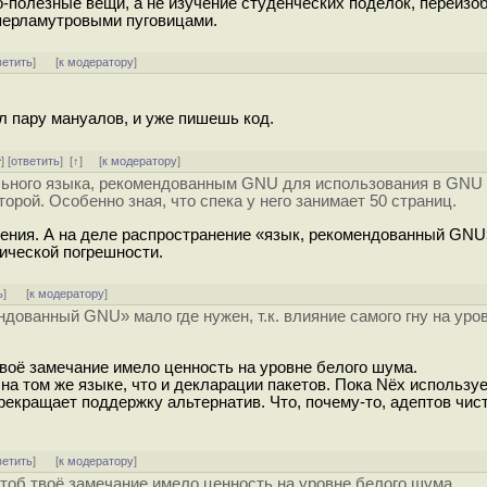
о-полезные вещи, а не изучение студенческих поделок, переиз
перламутровыми пуговицами.
ветить
]
[
к модератору
]
л пару мануалов, и уже пишешь код.
^
] [
ответить
]
[
↑
] [
к модератору
]
ального языка, рекомендованным GNU для использования в GNU
рой. Особенно зная, что спека у него занимает 50 страниц.
мнения. А на деле распространение «язык, рекомендованный GNU
тической погрешности.
ь
]
[
к модератору
]
ндованный GNU» мало где нужен, т.к. влияние самого гну на уро
воё замечание имело ценность на уровне белого шума.
на том же языке, что и декларации пакетов. Пока Nёх использу
рекращает поддержку альтернатив. Что, почему-то, адептов чист
ветить
]
[
к модератору
]
тоб твоё замечание имело ценность на уровне белого шума.