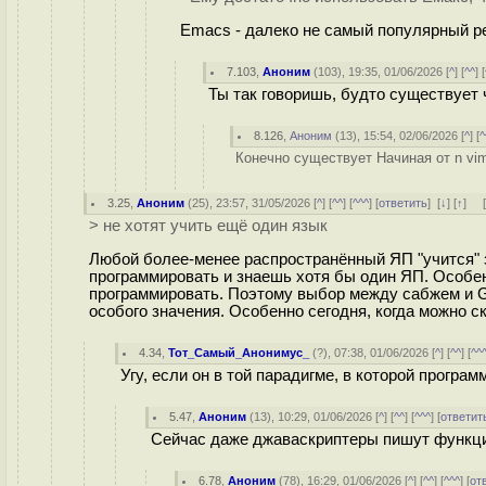
Emacs - далеко не самый популярный ре
7.103
,
Аноним
(
103
), 19:35, 01/06/2026 [
^
] [
^^
] [
Ты так говоришь, будто существует 
8.126
,
Аноним
(
13
), 15:54, 02/06/2026 [
^
] [
^
Конечно существует Начиная от n vi
3.25
,
Аноним
(
25
), 23:57, 31/05/2026 [
^
] [
^^
] [
^^^
] [
ответить
]
[
↓
] [
↑
] 
> не хотят учить ещё один язык
Любой более-менее распространённый ЯП "учится" з
программировать и знаешь хотя бы один ЯП. Особенн
программировать. Поэтому выбор между сабжем и Gu
особого значения. Особенно сегодня, когда можно с
4.34
,
Тот_Самый_Анонимус_
(
?
), 07:38, 01/06/2026 [
^
] [
^^
] [
^^
Угу, если он в той парадигме, в которой програ
5.47
,
Аноним
(
13
), 10:29, 01/06/2026 [
^
] [
^^
] [
^^^
] [
ответит
Сейчас даже джаваскриптеры пишут функц
6.78
,
Аноним
(
78
), 16:29, 01/06/2026 [
^
] [
^^
] [
^^^
] [
от