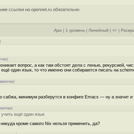
ние ссылки на opennet.ru обязательно
Ajax
|
1 уровень
|
Линейный
|
+/-
|
Раскры
]
атору
]
никает вопрос, а как там обстоят дела с ленью, рекурсией, чис
ь ещё один язык, то что именно они собираются писать на schem
одератору
]
до сабжа, минимум разберутся в конфиге Emacs — ну а значит и 
ератору
]
т учить ещё один язык
й никуда кроме самого Nix нельзя применить, да?