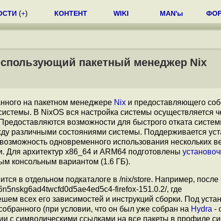
ОСТИ
(
+
)
КОНТЕНТ
WIKI
MAN'ы
ФО
 использующий пакетный менеджер Nix
анного на пакетном менеджере
Nix
и предоставляющего со
системы. В NixOS вся настройка системы осуществляется ч
. Предоставляются возможности для быстрого отката систем
ду различными состояниями системы. Поддерживается уст
 возможность одновременного использования нескольких в
. Для архитектур x86_64 и ARM64 подготовлены
установо
ым консольным вариантом (1.6 ГБ).
тся в отдельном подкаталоге в /nix/store. Например, после
d6n5nskg6ad4twcfd0d5ae4ed5c4-firefox-151.0.2/, где
шем всех его зависимостей и инструкций сборки. Под уста
собранного (при условии, что он был уже собран на
Hydra
- 
рии с символическими ссылками на все пакеты в профиле с