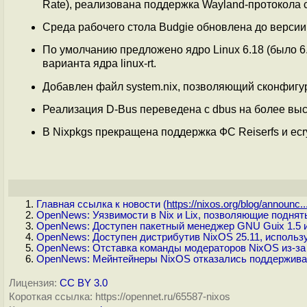
Rate), реализована поддержка Wayland-протокола 
Среда рабочего стола Budgie обновлена до верси
По умолчанию предложено ядро Linux 6.18 (было 6
варианта ядра linux-rt.
Добавлен файл system.nix, позволяющий сконфигу
Реализация D-Bus переведена с dbus на более выс
В Nixpkgs прекращена поддержка ФС Reiserfs и ecry
Главная ссылка к новости (
https://nixos.org/blog/announc..
OpenNews: Уязвимости в Nix и Lix, позволяющие поднят
OpenNews: Доступен пакетный менеджер GNU Guix 1.5 и
OpenNews: Доступен дистрибутив NixOS 25.11, исполь
OpenNews: Отставка команды модераторов NixOS из-за
OpenNews: Мейнтейнеры NixOS отказались поддерживат
Лицензия:
CC BY 3.0
Короткая ссылка: https://opennet.ru/65587-nixos