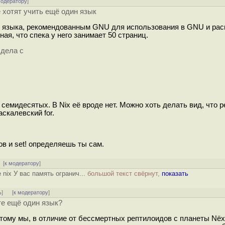
модератору
]
 хотят учить ещё один язык
го языка, рекомендованным GNU для использования в GNU и ра
я, что спека у него занимает 50 страниц.
 дела с
емидесятых. В Nix её вроде нет. Можно хоть делать вид, что р
аскалевский for.
в и set! определяешь ты сам.
 [
к модератору
]
 nix У вас память огранич...
большой текст свёрнут,
показать
ь
]
[
к модератору
]
те ещё один язык?
этому мы, в отличие от бессмертных рептилоидов с планеты Nёх