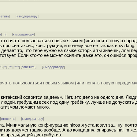
ветить
]
[
к модератору
]
ь
]
[
↑
] [
к модератору
]
 то начать пользоваться новым языком (или понять новую парад
про синтаксис, конструкции, и почему всё не так как в xyzlang.
 делает то, что тебе нужно на языке который ты знаешь, ллм пе
тствует. Если кто-то не может осилить даже это, он ошибся про
26 [
^
] [
^^
] [
^^^
] [
ответить
]
[
к модератору
]
ачать пользоваться новым языком (или понять новую парадигму
 китайский освоится за день». Нет, это дело не одного дня. Люд
 людей, гребущим всех под одну гребёнку, лучше не допускать 
матизмом ломают много.
 [
ответить
]
[
к модератору
]
а. Минимальную конфигурацию nixos я установил за... ну, полто
читая документацию вообще. А до конца дня, опираясь на llm же
мне предыдущий дистрибутив.