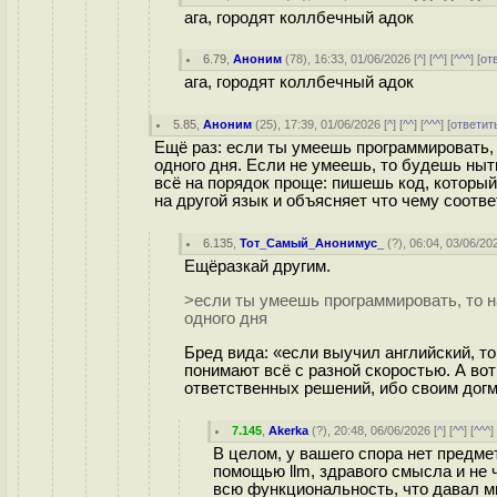
ага, городят коллбечный адок
6.79
,
Аноним
(
78
), 16:33, 01/06/2026 [
^
] [
^^
] [
^^^
] [
от
ага, городят коллбечный адок
5.85
,
Аноним
(
25
), 17:39, 01/06/2026 [
^
] [
^^
] [
^^^
] [
ответит
Ещё раз: если ты умеешь программировать,
одного дня. Если не умеешь, то будешь ныть 
всё на порядок проще: пишешь код, который
на другой язык и объясняет что чему соотве
6.135
,
Тот_Самый_Анонимус_
(
?
), 06:04, 03/06/20
Ещёразкай другим.
>если ты умеешь программировать, то н
одного дня
Бред вида: «если выучил английский, то
понимают всё с разной скоростью. А вот
ответственных решений, ибо своим дог
7.145
,
Akerka
(
?
), 20:48, 06/06/2026 [
^
] [
^^
] [
^^^
]
В целом, у вашего спора нет предмет
помощью llm, здравого смысла и не 
всю функциональность, что давал 