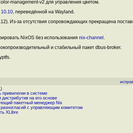
color-management-v2 для управления цветом.
и
10.10
, переведённой на Wayland.
.12). Из-за отсутствия сопровождающих прекращена постав
рировать NixOS без использования
nix-channel
.
окопроизводительный и стабильный пакет dbus-broker.
ptfs.
испра
.
)
ь привилегии в системе
 дистрибутив на его основе
зующий пакетный менеджер Nix
 разногласий с управляющим комитетом
ь XLibre