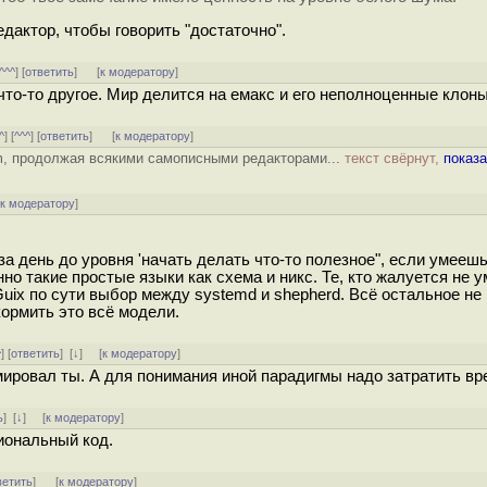
дактор, чтобы говорить "достаточно".
^^^
] [
ответить
]
[
к модератору
]
что-то другое. Мир делится на емакс и его неполноценные клоны
^
] [
^^^
] [
ответить
]
[
к модератору
]
m, продолжая всякими самописными редакторами...
текст свёрнут,
показа
[
к модератору
]
а день до уровня 'начать делать что-то полезное", если умееш
о такие простые языки как схема и никс. Те, кто жалуется не 
ix по сути выбор между systemd и shepherd. Всё остальное не
кормить это всё модели.
^
] [
ответить
]
[
↓
] [
к модератору
]
ммировал ты. А для понимания иной парадигмы надо затратить вр
ь
]
[
↓
] [
к модератору
]
иональный код.
ветить
]
[
к модератору
]