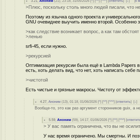
3.21
,
Аноним
(
21
), 23:18, 31/05/2026 [
^
] [
^^
] [
^^^
] [
ответить
]
[
↓
] [
к 
>Плюс, поскольку столь много людей писали, что не
Поэтому из язычка одного проекта и универсально
GNU очевиднее выучить именно второй. Особенно зна
>как следствие возникает вопрос, а как там обстоят
>ленью
srfi-45, если нужно.
>рекурсией
Оптимизация рекурсии была ещё в Lambda Papers в с
есть, хоть делать вид, что нет, хоть написать себе п
>чистотой
Есть чистые и грязные макросы. Чистоту от эффекто
4.27
,
Аноним
(
13
), 01:18, 01/06/2026 [
^
] [
^^
] [
^^^
] [
ответить
]
[
↓
]
Вообще-то, это как раз аргумент сторонников guix, а не
5.59
,
Аноним
(
59
), 14:17, 01/06/2026 [
^
] [
^^
] [
^^^
] [
ответит
> У вас память ограничена, что вы не осили
У нас время ограничено. Мы смертны. И по