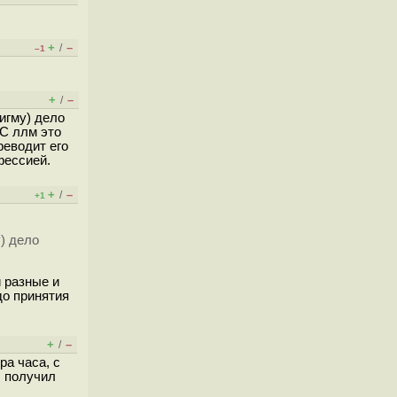
+
–
/
–1
+
–
/
игму) дело
 С ллм это
реводит его
фессией.
+
–
/
+1
) дело
и разные и
до принятия
+
–
/
ра часа, с
, получил