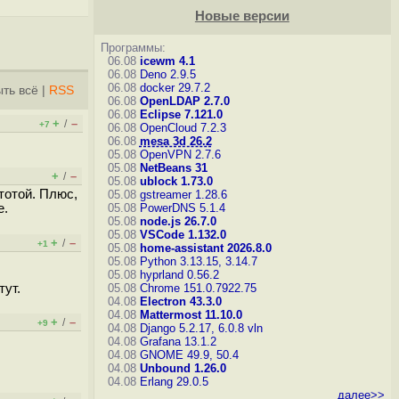
Новые версии
Программы:
06.08
icewm 4.1
06.08
Deno 2.9.5
06.08
docker 29.7.2
ть всё
|
RSS
06.08
OpenLDAP 2.7.0
06.08
Eclipse 7.121.0
+
–
/
+7
06.08
OpenCloud 7.2.3
06.08
mesa 3d 26.2
05.08
OpenVPN 2.7.6
05.08
NetBeans 31
+
–
/
05.08
ublock 1.73.0
тотой. Плюс,
05.08
gstreamer 1.28.6
e.
05.08
PowerDNS 5.1.4
05.08
node.js 26.7.0
05.08
VSCode 1.132.0
+
–
/
+1
05.08
home-assistant 2026.8.0
05.08
Python 3.13.15, 3.14.7
05.08
hyprland 0.56.2
тут.
05.08
Chrome 151.0.7922.75
04.08
Electron 43.3.0
04.08
Mattermost 11.10.0
+
–
/
+9
04.08
Django 5.2.17, 6.0.8
vln
04.08
Grafana 13.1.2
04.08
GNOME 49.9, 50.4
04.08
Unbound 1.26.0
04.08
Erlang 29.0.5
далее>>