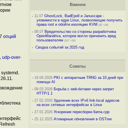
етном
Важное
тории
-
11.07
GhostLock, BadEpoll и Januscape -
уязвимости в ядре Linux, позволяющие получить
права root и обойти изоляцию KVM
(82 +34)
-
08.07
Вредительство со стороны разработчика
OpenMandriva, которое могло причинить вред
47
опций
пользователям
(107 +34)
-
Сводка событий за 2025 год
,
udp-over-
Советы
 systemd.
-
19.04.2026
PKI с аппаратным TRNG за 10 дней при
26.11.
помощи AI
ровождение
-
09.03.2026
Борьба с web-ботами через запрет
HTTP/1.1
-
27.02.2026
Удаление всех IPv6 link-local адресов
иблиотека
на всех сетевых интерфейсах в Linux
-
27.01.2026
Ускорение пересборки llama.cpp
 интерфейс
-
25.12.2025
Атомарные обновления в OSTree
Refresh