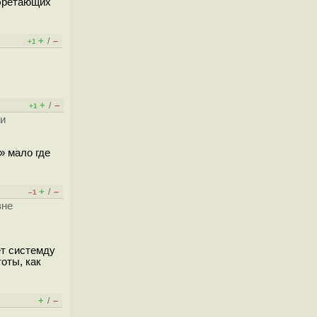
обретающих
+
–
/
+1
+
–
/
+1
 и
» мало где
+
–
/
–1
вне
ет системду
оты, как
+
–
/