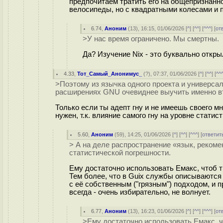
предпочитаем тратить его на общепризнанн
велосипеды, но с квадратными колесами и 
6.74
,
Аноним
(
13
), 16:15, 01/06/2026 [
^
] [
^^
] [
^^^
] [
от
>У нас время ограничено. Мы смертны.
Да? Изучение Nix - это буквально откры
4.33
,
Тот_Самый_Анонимус_
(
?
), 07:37, 01/06/2026 [
^
] [
^^
] [
^^
>Поэтому из язычка одного проекта и универс
расширениях GNU очевиднее выучить именно вто
Только если ты адепт гну и не имеешь своего 
нужен, т.к. влияние самого гну на уровне статис
5.60
,
Аноним
(
59
), 14:25, 01/06/2026 [
^
] [
^^
] [
^^^
] [
ответит
> А на деле распространение «язык, рекоме
статистической погрешности.
Ему достаточно использовать Емакс, чтоб т
Тем более, что в Guix службы описываются 
с её собственным ("грязным") подходом, и п
всегда - очень избирательно, не волнует.
6.77
,
Аноним
(
13
), 16:23, 01/06/2026 [
^
] [
^^
] [
^^^
] [
от
>Ему достаточно использовать Емакс, ч