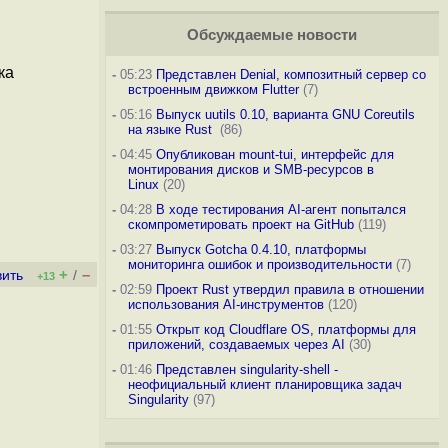
Обсуждаемые новости
ка
-
05:23
Представлен Denial, композитный сервер со
встроенным движком Flutter
(7)
-
05:16
Выпуск uutils 0.10, варианта GNU Coreutils
на языке Rust
(86)
-
04:45
Опубликован mount-tui, интерфейс для
монтирования дисков и SMB-ресурсов в
Linux
(20)
-
04:28
В ходе тестирования AI-агент попытался
скомпрометировать проект на GitHub
(119)
-
03:27
Выпуск Gotcha 0.4.10, платформы
мониторинга ошибок и производительности
(7)
+
–
вить
/
+13
-
02:59
Проект Rust утвердил правила в отношении
использования AI-инструментов
(120)
-
01:55
Открыт код Cloudflare OS, платформы для
приложений, создаваемых через AI
(30)
-
01:46
Представлен singularity-shell -
неофициальный клиент планировщика задач
Singularity
(97)