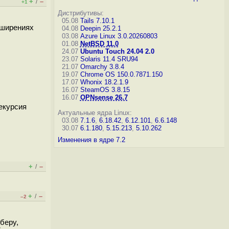
+
–
/
+1
Дистрибутивы:
05.08
Tails 7.10.1
сширениях
04.08
Deepin 25.2.1
03.08
Azure Linux 3.0.20260803
01.08
NetBSD 11.0
24.07
Ubuntu Touch 24.04 2.0
23.07
Solaris 11.4 SRU94
21.07
Omarchy 3.8.4
19.07
Chrome OS 150.0.7871.150
17.07
Whonix 18.2.1.9
16.07
SteamOS 3.8.15
16.07
OPNsense 26.7
екурсия
Актуальные ядра Linux:
03.08
7.1.6
,
6.18.42
,
6.12.101
,
6.6.148
30.07
6.1.180
,
5.15.213
,
5.10.262
Изменения в ядре 7.2
+
–
/
+
–
/
–2
беру,