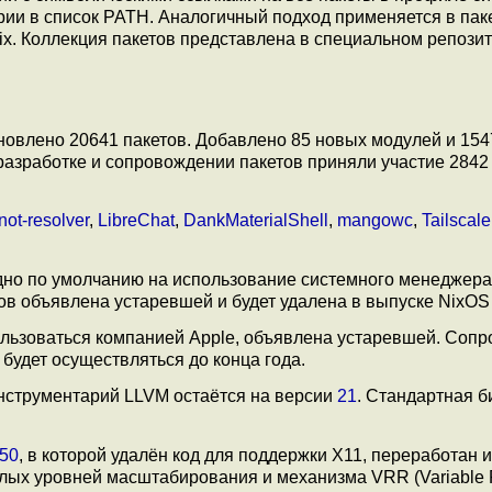
рии в список PATH. Аналогичный подход применяется в пак
ix. Коллекция пакетов представлена в специальном репози
бновлено 20641 пакетов. Добавлено 85 новых модулей и 15
 разработке и сопровождении пакетов приняли участие 2842
not-resolver
,
LibreChat
,
DankMaterialShell
,
mangowc
,
Tailscale
дно по умолчанию на использование системного менеджера
ов объявлена устаревшей и будет удалена в выпуске NixOS 
ользоваться компанией Apple, объявлена устаревшей. Соп
будет осуществляться до конца года.
Инструментарий LLVM остаётся на версии
21
. Стандартная б
50
, в которой удалён код для поддержки X11, переработан
елых уровней масштабирования и механизма VRR (Variable 