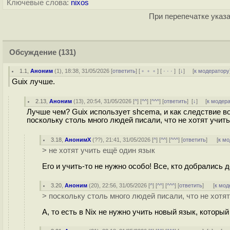
Ключевые слова:
nixos
При перепечатке указа
Обсуждение
(131)
1.1
,
Аноним
(
1
), 18:38, 31/05/2026 [
ответить
] [
﹢﹢﹢
] [
· · ·
]
[
↓
] [
к модератору
Guix лучше.
2.13
,
Аноним
(
13
), 20:54, 31/05/2026 [
^
] [
^^
] [
^^^
] [
ответить
]
[
↓
] [
к модер
Лучше чем? Guix использует shcema, и как следствие воз
поскольку столь много людей писали, что не хотят учит
3.18
,
АнонимХ
(
??
), 21:41, 31/05/2026 [
^
] [
^^
] [
^^^
] [
ответить
]
[
к м
> не хотят учить ещё один язык
Его и учить-то не нужно особо! Все, кто добрались 
3.20
,
Аноним
(
20
), 22:56, 31/05/2026 [
^
] [
^^
] [
^^^
] [
ответить
]
[
к мод
> поскольку столь много людей писали, что не хотя
А, то есть в Nix не нужно учить новый язык, которы