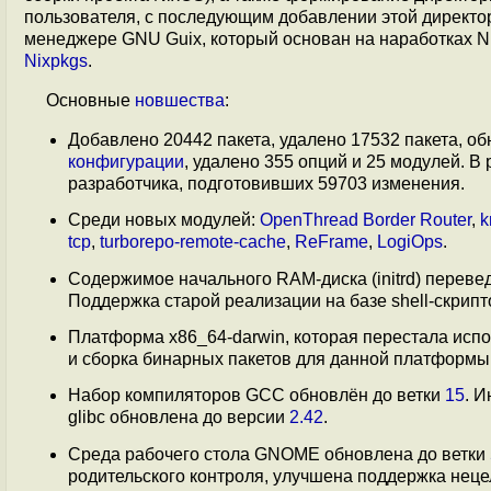
пользователя, с последующим добавлении этой директо
менеджере GNU Guix, который основан на наработках N
Nixpkgs
.
Основные
новшества
:
Добавлено 20442 пакета, удалено 17532 пакета, о
конфигурации
, удалено 355 опций и 25 модулей. В
разработчика, подготовивших 59703 изменения.
Среди новых модулей:
OpenThread Border Router
,
k
tcp
,
turborepo-remote-cache
,
ReFrame
,
LogiOps
.
Содержимое начального RAM-диска (initrd) переве
Поддержка старой реализации на базе shell-скрипт
Платформа x86_64-darwin, которая перестала исп
и сборка бинарных пакетов для данной платформы 
Набор компиляторов GCC обновлён до ветки
15
. 
glibc обновлена до версии
2.42
.
Среда рабочего стола GNOME обновлена до ветки
родительского контроля, улучшена поддержка нец