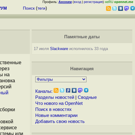
Профиль:
Аноним
(
вход
|
регистрация
)
неRU
opennet.me
РУМ
Поиск
(
теги
)
Памятные даты
17 июля
Slackware
исполнилось 33 года
бственные
ерез
Навигация
ы на
ановка
ерсий
Каналы:
чный
Разделы новостей
|
Сводные
Что нового на OpenNet
 сборки
Поиск в новостях
Новые комментарии
новкой
Добавить свою новость
сервисе
истемы или