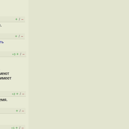
+
–
/
.
+
–
/
ть
+
–
/
+3
ь
умеют
 имеет
+
–
/
+2
емя.
+
–
/
+
–
/
+1