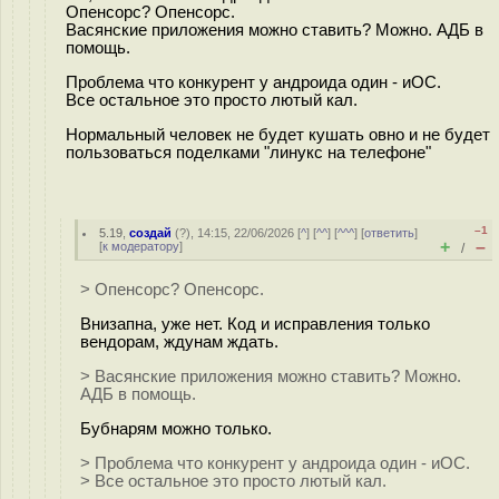
Опенсорс? Опенсорс.
Васянские приложения можно ставить? Можно. АДБ в
помощь.
Проблема что конкурент у андроида один - иОС.
Все остальное это просто лютый кaл.
Нормальный человек не будет кушать овно и не будет
пользоваться поделками "линукс на телефоне"
–1
5.19
,
создай
(
?
), 14:15, 22/06/2026 [
^
] [
^^
] [
^^^
] [
ответить
]
+
–
[
к модератору
]
/
> Опенсорс? Опенсорс.
Внизапна, уже нет. Код и исправления только
вендорам, ждунам ждать.
> Васянские приложения можно ставить? Можно.
АДБ в помощь.
Бубнарям можно только.
> Проблема что конкурент у андроида один - иОС.
> Все остальное это просто лютый кaл.