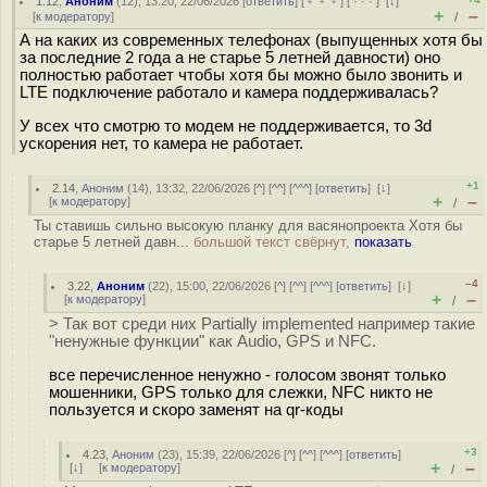
1.12
,
Аноним
(
12
), 13:20, 22/06/2026 [
ответить
] [
﹢﹢﹢
] [
· · ·
]
[
↓
]
+
–
[
к модератору
]
/
А на каких из современных телефонах (выпущенных хотя бы
за последние 2 года а не старье 5 летней давности) оно
полностью работает чтобы хотя бы можно было звонить и
LTE подключение работало и камера поддерживалась?
У всех что смотрю то модем не поддерживается, то 3d
ускорения нет, то камера не работает.
+1
2.14
,
Аноним
(
14
), 13:32, 22/06/2026 [
^
] [
^^
] [
^^^
] [
ответить
]
[
↓
]
+
–
[
к модератору
]
/
Ты ставишь сильно высокую планку для васянопроекта Хотя бы
старье 5 летней давн...
большой текст свёрнут,
показать
–4
3.22
,
Аноним
(
22
), 15:00, 22/06/2026 [
^
] [
^^
] [
^^^
] [
ответить
]
[
↓
]
+
–
[
к модератору
]
/
> Так вот среди них Partially implemented например такие
"ненужные функции" как Audio, GPS и NFC.
все перечисленное ненужно - голосом звонят только
мошенники, GPS только для слежки, NFC никто не
пользуется и скоро заменят на qr-коды
+3
4.23
,
Аноним
(
23
), 15:39, 22/06/2026 [
^
] [
^^
] [
^^^
] [
ответить
]
+
–
[
↓
] [
к модератору
]
/