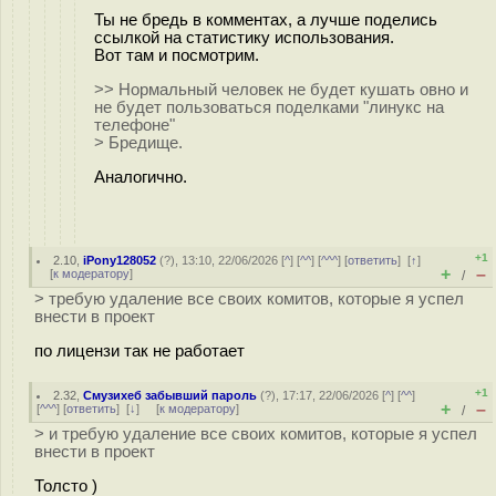
Ты не бредь в комментах, а лучше поделись
ссылкой на статистику использования.
Вот там и посмотрим.
>> Нормальный человек не будет кушать овно и
не будет пользоваться поделками "линукс на
телефоне"
> Бредище.
Аналогично.
+1
2.10
,
iPony128052
(
?
), 13:10, 22/06/2026 [
^
] [
^^
] [
^^^
] [
ответить
]
[
↑
]
+
–
[
к модератору
]
/
> требую удаление все своих комитов, которые я успел
внести в проект
по лицензи так не работает
+1
2.32
,
Смузихеб забывший пароль
(
?
), 17:17, 22/06/2026 [
^
] [
^^
]
+
–
[
^^^
] [
ответить
]
[
↓
] [
к модератору
]
/
> и требую удаление все своих комитов, которые я успел
внести в проект
Толсто )