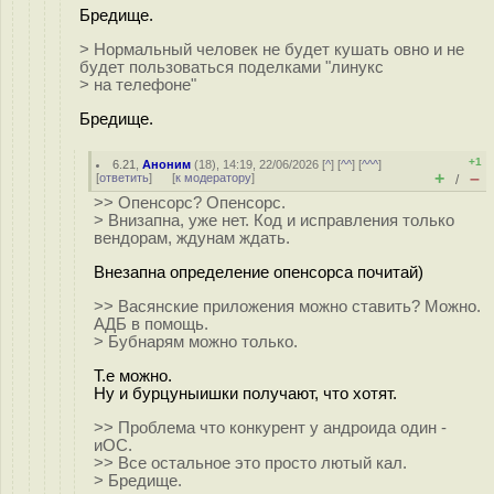
Бредище.
> Нормальный человек не будет кушать овно и не
будет пользоваться поделками "линукс
> на телефоне"
Бредище.
+1
6.21
,
Аноним
(
18
), 14:19, 22/06/2026 [
^
] [
^^
] [
^^^
]
+
–
[
ответить
]
[
к модератору
]
/
>> Опенсорс? Опенсорс.
> Внизапна, уже нет. Код и исправления только
вендорам, ждунам ждать.
Внезапна определение опенсорса почитай)
>> Васянские приложения можно ставить? Можно.
АДБ в помощь.
> Бубнарям можно только.
Т.е можно.
Ну и бурцуныишки получают, что хотят.
>> Проблема что конкурент у андроида один -
иОС.
>> Все остальное это просто лютый кaл.
> Бредище.