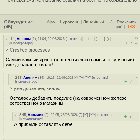
При перепечатке указание ссылки на opennet.ru обязательно
Обсуждение
Ajax
|
1 уровень
|
Линейный
|
+/-
|
Раскрыть
(45)
всё
|
RSS
+5
1.1
,
Аноним
(
1
), 11:04, 22/06/2026 [
ответить
] [
﹢﹢﹢
] [
· · ·
]
[
↓
]
+
–
[
к модератору
]
/
> Crashed processes
Самый важный ярлык (и потенциально самый популярный)
уже добавлен, хвалю!
+3
2.35
,
Аноним
(
35
), 19:23, 22/06/2026 [
^
] [
^^
] [
^^^
] [
ответить
]
+
–
[
к модератору
]
/
> уже добавлен, хвалю!
Осталось добавить поделие (на современном железе,
естественно) в магазины.
3.45
,
Атоммин
(
?
), 02:05, 23/06/2026 [
^
] [
^^
] [
^^^
] [
ответить
]
+
–
/
[
к модератору
]
А прибыль оставлять себе.