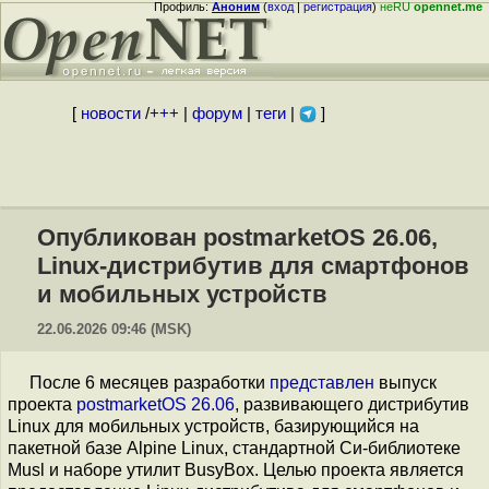
Профиль:
Аноним
(
вход
|
регистрация
)
неRU
opennet.me
[
новости
/
+++
|
форум
|
теги
|
]
Опубликован postmarketOS 26.06,
Linux-дистрибутив для смартфонов
и мобильных устройств
22.06.2026 09:46 (MSK)
После 6 месяцев разработки
представлен
выпуск
проекта
postmarketOS 26.06
, развивающего дистрибутив
Linux для мобильных устройств, базирующийся на
пакетной базе Alpine Linux, стандартной Си-библиотеке
Musl и наборе утилит BusyBox. Целью проекта является