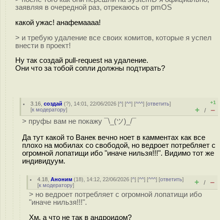
заявляя в очередной раз, отрекаюсь от pmOS
какой ужас! анафемаааа!
> и требую удаление все своих комитов, которые я успел
внести в проект!
Ну так создай pull-request на удаление.
Они что за тобой сопли должны подтирать?
+1
3.16
,
создай
(
?
), 14:01, 22/06/2026 [
^
] [
^^
] [
^^^
] [
ответить
]
+
–
[
к модератору
]
/
> пруфы вам не покажу ¯\_(ツ)_/¯
Да тут какой то Ванек вечно ноет в камментах как все
плохо на мобилах со свободой, но ведроет потребляет с
огромной лопатищи ибо "иначе нильзя!!!". Видимо тот же
индивидуум.
4.18
,
Аноним
(
18
), 14:12, 22/06/2026 [
^
] [
^^
] [
^^^
] [
ответить
]
+
–
/
[
к модератору
]
> но ведроет потребляет с огромной лопатищи ибо
"иначе нильзя!!!".
Хм, а что не так в андроидом?