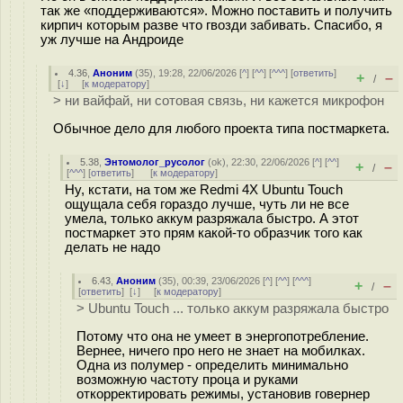
так же «поддерживаются». Можно поставить и получить
кирпич которым разве что гвозди забивать. Спасибо, я
уж лучше на Андроиде
4.36
,
Аноним
(
35
), 19:28, 22/06/2026 [
^
] [
^^
] [
^^^
] [
ответить
]
+
–
/
[
↓
] [
к модератору
]
> ни вайфай, ни сотовая связь, ни кажется микрофон
Обычное дело для любого проекта типа постмаркета.
5.38
,
Энтомолог_русолог
(
ok
), 22:30, 22/06/2026 [
^
] [
^^
]
+
–
/
[
^^^
] [
ответить
]
[
к модератору
]
Ну, кстати, на том же Redmi 4X Ubuntu Touch
ощущала себя гораздо лучше, чуть ли не все
умела, только аккум разряжала быстро. А этот
постмаркет это прям какой-то образчик того как
делать не надо
6.43
,
Аноним
(
35
), 00:39, 23/06/2026 [
^
] [
^^
] [
^^^
]
+
–
/
[
ответить
]
[
↓
] [
к модератору
]
> Ubuntu Touch ... только аккум разряжала быстро
Потому что она не умеет в энергопотребление.
Вернее, ничего про него не знает на мобилках.
Одна из полумер - определить минимально
возможную частоту проца и руками
откорректировать режимы, установив говернер