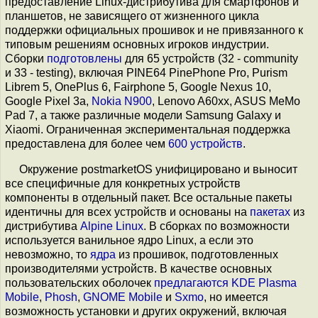
предоставление Linux-дистрибутива для смартфонов и
планшетов, не зависящего от жизненного цикла
поддержки официальных прошивок и не привязанного к
типовым решениям основных игроков индустрии.
Сборки
подготовлены
для 65 устройств (32 - community
и 33 - testing), включая PINE64 PinePhone Pro, Purism
Librem 5, OnePlus 6, Fairphone 5, Google Nexus 10,
Google Pixel 3a,
Nokia N900
, Lenovo A60xx, ASUS MeMo
Pad 7, а также различные модели Samsung Galaxy и
Xiaomi. Ограниченная экспериментальная поддержка
предоставлена для более чем
600 устройств
.
Окружение postmarketOS унифицировано и выносит
все специфичные для конкретных устройств
компоненты в отдельный пакет. Все остальные пакеты
идентичны для всех устройств и основаны на
пакетах
из
дистрибутива
Alpine Linux
. В сборках по возможности
используется ванильное ядро Linux, а если это
невозможно, то
ядра
из прошивок, подготовленных
производителями устройств. В качестве основных
пользовательских оболочек
предлагаются
KDE Plasma
Mobile
,
Phosh
,
GNOME Mobile
и
Sxmo
, но имеется
возможность установки и других окружений, включая