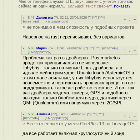
Мне от телефона нужен LTE, звук, звонки с учётом того как
сейчас ни один нормал...
большой текст свёрнут,
показать
5.46
,
Данон им
(
?
), 02:11, 23/06/2026 [
^
] [
^^
] [
^^^
]
+
–
/
[
ответить
]
[
к модератору
]
> не понимаю в чем сложность у подобных проекта
Наверное на rust переписывают, без вариантов.
5.55
,
Марин
(
ok
), 11:41, 24/06/2026 [
^
] [
^^
] [
^^^
] [
ответить
]
+
–
/
[
к модератору
]
Проблема как раз в драйверах. Postmarketos
вроде как принципиально не использует
libhybris, только нативные Linux драйвера, а в
идеале мейнстрим ядро. Ubuntu touch /AsteroidOS в
этом плане лояльные, у них libhybris используется
повсеместно и портировать прошивку проще, но вот
поддерживать такое устройство сложнее. И вот как
раз драйвера модема, камеры, GPS и подобного
выходит только блобом для ведра, датчики через
QMI (Qualcomm) или напрямую через I2C/SPI.
5.56
,
Аноним
(
22
), 14:19, 24/06/2026 [
^
] [
^^
] [
^^^
]
+
–
/
[
ответить
]
[
к модератору
]
> Все это если что у меня OnePlus 13 на LineageOS
да всё работает включая круглосуточный зонд