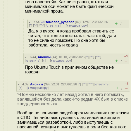
типа паверсейв. Как ни странно, штатная
минималка оси может не быть фактической
минималкой проца.
7.54
,
Энтомолог_русолог
(
ok
), 12:46, 23/06/2026
+
–
/
[
^
] [
^^
] [
^^^
] [
ответить
]
[
к модератору
]
Да, я в курсе, я когда пробовал ставить ее
читал, что только костыль с частотой, да и
то не сильно поможет. Но она хотя бы
работала, честь и хвала
–3
6.44
,
Аноним
(
44
), 01:10, 23/06/2026 [
^
] [
^^
] [
^^^
]
+
–
[
ответить
]
[
↑
] [
к модератору
]
/
Про Ubuntu Touch в приличном обществе не
говорят.
–1
4.39
,
Аноним
(
39
), 22:31, 22/06/2026 [
^
] [
^^
] [
^^^
] [
ответить
]
+
–
[
↑
] [
к модератору
]
/
>Помню несколько лет назад хотел в него потыкать,
валявшийся без дела какой-то редми 4X был в списке
«поддерживаемых».
Вообще не понимаю людей предъявляющих претензии
к СПО. Ты либо выступаешь с активной позиции и
занимаешься разработкой, либо выступаешь с
пассивной позиции и выступаешь в роли бесплатного