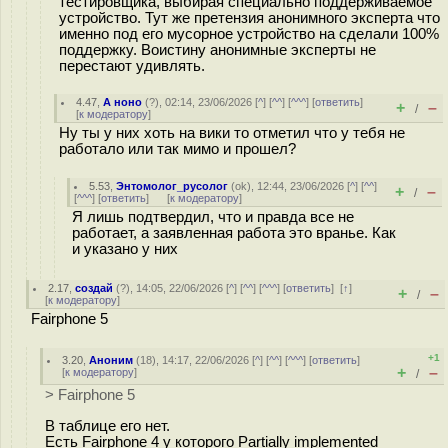
тестировщика, выбирая специально поддерживаемое
устройство. Тут же претензия анонимного эксперта что
именно под его мусорное устройство на сделали 100%
поддержку. Воистину анонимные эксперты не
перестают удивлять.
4.47
,
А ноно
(
?
), 02:14, 23/06/2026 [
^
] [
^^
] [
^^^
] [
ответить
]
+
–
/
[
к модератору
]
Ну ты у них хоть на вики то отметил что у тебя не
работало или так мимо и прошел?
5.53
,
Энтомолог_русолог
(
ok
), 12:44, 23/06/2026 [
^
] [
^^
]
+
–
/
[
^^^
] [
ответить
]
[
к модератору
]
Я лишь подтвердил, что и правда все не
работает, а заявленная работа это вранье. Как
и указано у них
2.17
,
создай
(
?
), 14:05, 22/06/2026 [
^
] [
^^
] [
^^^
] [
ответить
]
[
↑
]
+
–
/
[
к модератору
]
Fairphone 5
+1
3.20
,
Аноним
(
18
), 14:17, 22/06/2026 [
^
] [
^^
] [
^^^
] [
ответить
]
+
–
[
к модератору
]
/
> Fairphone 5
В таблице его нет.
Есть Fairphone 4 у которого Partially implemented