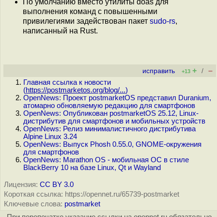
По умолчанию вместо утилиты doas для
выполнения команд с повышенными
привилегиями задействован пакет
sudo-rs
,
написанный на Rust.
+
–
исправить
/
+13
Главная ссылка к новости
(
https://postmarketos.org/blog/...
)
OpenNews: Проект postmarketOS представил Duranium,
атомарно обновляемую редакцию для смартфонов
OpenNews: Опубликован postmarketOS 25.12, Linux-
дистрибутив для смартфонов и мобильных устройств
OpenNews: Релиз минималистичного дистрибутива
Alpine Linux 3.24
OpenNews: Выпуск Phosh 0.55.0, GNOME-окружения
для смартфонов
OpenNews: Marathon OS - мобильная ОС в стиле
BlackBerry 10 на базе Linux, Qt и Wayland
Лицензия:
CC BY 3.0
Короткая ссылка: https://opennet.ru/65739-postmarket
Ключевые слова:
postmarket