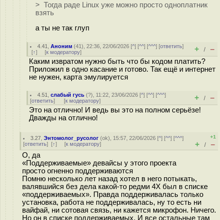
> Тогда раде Linux уже можно просто одноплатник
взять
а ты не так глуп
4.41
,
Аноним
(
41
), 22:36, 22/06/2026 [
^
] [
^^
] [
^^^
] [
ответить
]
+
–
/
[
↑
] [
к модератору
]
Каким извратом нужно быть что бы кодом платить?
Приложил в одно касание и готово. Так ещё и интернет
не нужен, карта эмулируется
4.51
,
слабый гусь
(
?
), 11:22, 23/06/2026 [
^
] [
^^
] [
^^^
]
+
–
/
[
ответить
]
[
к модератору
]
Это на отлично! И ведь вы это на полном серьёзе!
Дважды на отлично!
+1
3.27
,
Энтомолог_русолог
(
ok
), 15:57, 22/06/2026 [
^
] [
^^
] [
^^^
]
+
–
[
ответить
]
[
↑
] [
к модератору
]
/
О, да
«Поддерживаемые» девайсы у этого проекта
просто огненно поддерживаются
Помню несколько лет назад хотел в него потыкать,
валявшийся без дела какой-то редми 4X был в списке
«поддерживаемых». Правда поддерживалась только
установка, работа не поддерживалась, ну то есть ни
вайфай, ни сотовая связь, ни кажется микрофон. Ничего.
Но он в списке поддерживаемых. И все остальные там