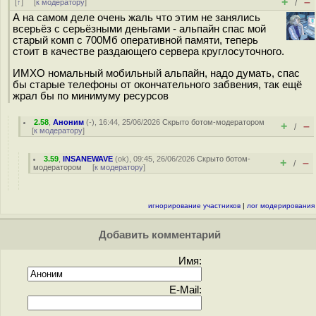
+
–
[
↑
] [
к модератору
]
/
А на самом деле очень жаль что этим не занялись
всерьёз с серьёзными деньгами - альпайн спас мой
старый комп с 700Мб оперативной памяти, теперь
стоит в качестве раздающего сервера круглосуточного.
ИМХО номальный мобильный альпайн, надо думать, спас
бы старые телефоны от окончательного забвения, так ещё
жрал бы по минимуму ресурсов
2.58
,
Аноним
(
-
), 16:44, 25/06/2026
Скрыто ботом-модератором
+
–
/
[
к модератору
]
3.59
,
INSANEWAVE
(
ok
), 09:45, 26/06/2026
Скрыто ботом-
+
–
/
модератором
[
к модератору
]
игнорирование участников
|
лог модерирования
Добавить комментарий
Имя:
E-Mail: