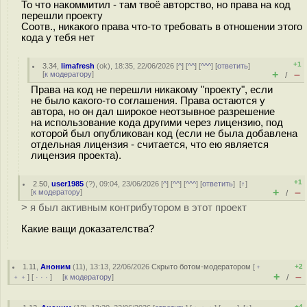
То что накоммитил - там твоё авторство, но права на код
перешли проекту
Соотв., никакого права что-то требовать в отношении этого
кода у тебя нет
+1
3.34
,
limafresh
(
ok
), 18:35, 22/06/2026 [
^
] [
^^
] [
^^^
] [
ответить
]
+
–
[
к модератору
]
/
Права на код не перешли никакому "проекту", если
не было какого-то соглашения. Права остаются у
автора, но он дал широкое неотзывное разрешение
на использование кода другими через лицензию, под
которой был опубликован код (если не была добавлена
отдельная лицензия - считается, что ею является
лицензия проекта).
+1
2.50
,
user1985
(
?
), 09:04, 23/06/2026 [
^
] [
^^
] [
^^^
] [
ответить
]
[
↑
]
+
–
[
к модератору
]
/
> я был активным контрибутором в этот проект
Какие ващи доказателства?
1.11
,
Аноним
(
11
), 13:13, 22/06/2026
Скрыто ботом-модератором
[
﹢
+2
+
–
﹢﹢
] [
· · ·
] [
к модератору
]
/
+4