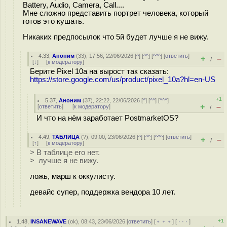
Battery, Audio, Camera, Call....
Мне сложно представить портрет человека, который
готов это кушать.
Никаких предпосылок что 5й будет лучше я не вижу.
4.33
,
Аноним
(
33
), 17:56, 22/06/2026 [
^
] [
^^
] [
^^^
] [
ответить
]
+
–
/
[
↓
] [
к модератору
]
Берите Pixel 10a на вырост так сказать:
https://store.google.com/us/product/pixel_10a?hl=en-US
+1
5.37
,
Аноним
(
37
), 22:22, 22/06/2026 [
^
] [
^^
] [
^^^
]
+
–
[
ответить
]
[
к модератору
]
/
И что на нём заработает PostmarketOS?
4.49
,
ТАБЛИЦА
(
?
), 09:00, 23/06/2026 [
^
] [
^^
] [
^^^
] [
ответить
]
+
–
/
[
↑
] [
к модератору
]
> В таблице его нет.
> лучше я не вижу.
ложь, мaрш к оккулисту.
девайс супер, поддержка вендора 10 лет.
+1
1.48
,
INSANEWAVE
(
ok
), 08:43, 23/06/2026 [
ответить
] [
﹢﹢﹢
] [
· · ·
]