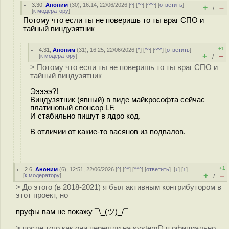
3.30
,
Аноним
(
30
), 16:14, 22/06/2026 [
^
] [
^^
] [
^^^
] [
ответить
]
+
–
/
[
к модератору
]
Потому что если ты не поверишь то ты враг СПО и
тайный виндузятник
+1
4.31
,
Аноним
(
31
), 16:25, 22/06/2026 [
^
] [
^^
] [
^^^
] [
ответить
]
+
–
[
к модератору
]
/
> Потому что если ты не поверишь то ты враг СПО и
тайный виндузятник
Эээээ?!
Виндузятник (явный) в виде майкрософта сейчас
платиновый спонсор LF.
И стабильно пишут в ядро код.
В отличии от какие-то васянов из подвалов.
+1
2.6
,
Аноним
(
6
), 12:51, 22/06/2026 [
^
] [
^^
] [
^^^
] [
ответить
]
[
↓
] [
↑
]
+
–
[
к модератору
]
/
> До этого (в 2018-2021) я был активным контрибутором в
этот проект, но
пруфы вам не покажу ¯\_(ツ)_/¯
> после того как они перешли на systemD я официально,