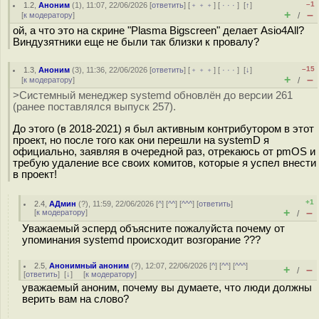
–1
1.2
,
Аноним
(
1
), 11:07, 22/06/2026 [
ответить
] [
﹢﹢﹢
] [
· · ·
]
[
↑
]
+
–
[
к модератору
]
/
ой, а что это на скрине "Plasma Bigscreen" делает Asio4All?
Виндузятники еще не были так близки к провалу?
–15
1.3
,
Аноним
(
3
), 11:36, 22/06/2026 [
ответить
] [
﹢﹢﹢
] [
· · ·
]
[
↓
]
+
–
[
к модератору
]
/
>Системный менеджер systemd обновлён до версии 261
(ранее поставлялся выпуск 257).
До этого (в 2018-2021) я был активным контрибутором в этот
проект, но после того как они перешли на systemD я
официально, заявляя в очередной раз, отрекаюсь от pmOS и
требую удаление все своих комитов, которые я успел внести
в проект!
+1
2.4
,
АДмин
(
?
), 11:59, 22/06/2026 [
^
] [
^^
] [
^^^
] [
ответить
]
+
–
[
к модератору
]
/
Уважаемый эсперд объясните пожалуйста почему от
упоминания systemd происходит возгорание ???
2.5
,
Анонимный аноним
(
?
), 12:07, 22/06/2026 [
^
] [
^^
] [
^^^
]
+
–
/
[
ответить
]
[
↓
] [
к модератору
]
уважаемый аноним, почему вы думаете, что люди должны
верить вам на слово?