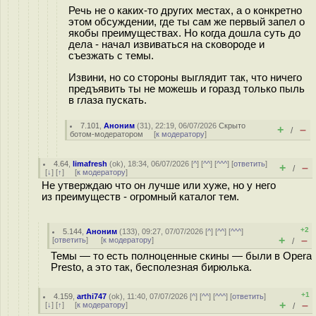
Речь не о каких-то других местах, а о конкретно
этом обсуждении, где ты сам же первый запел о
якобы преимуществах. Но когда дошла суть до
дела - начал извиваться на сковороде и
съезжать с темы.
Извини, но со стороны выглядит так, что ничего
предъявить ты не можешь и горазд только пыль
в глаза пускать.
7.101
,
Аноним
(
31
), 22:19, 06/07/2026
Скрыто
+
–
/
ботом-модератором
[
к модератору
]
4.64
,
limafresh
(
ok
), 18:34, 06/07/2026 [
^
] [
^^
] [
^^^
] [
ответить
]
+
–
/
[
↓
] [
↑
] [
к модератору
]
Не утверждаю что он лучше или хуже, но у него
из преимуществ - огромный каталог тем.
+2
5.144
,
Аноним
(
133
), 09:27, 07/07/2026 [
^
] [
^^
] [
^^^
]
+
–
[
ответить
]
[
к модератору
]
/
Темы — то есть полноценные скины — были в Opera
Presto, а это так, бесполезная бирюлька.
+1
4.159
,
arthi747
(
ok
), 11:40, 07/07/2026 [
^
] [
^^
] [
^^^
] [
ответить
]
+
–
[
↓
] [
↑
] [
к модератору
]
/