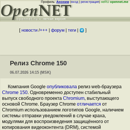
Профиль:
Аноним
(
вход
|
регистрация
)
неRU
opennet.me
[
новости
/
+++
|
форум
|
теги
|
]
Релиз Chrome 150
06.07.2026 14:15 (MSK)
Компания Google
опубликовала
релиз web-браузера
Chrome 150
. Одновременно доступен стабильный
выпуск свободного проекта
Chromium
, выступающего
основой Chrome. Браузер Chrome
отличается
от
Chromium использованием логотипов Google, наличием
системы отправки уведомлений в случае краха,
модулями для воспроизведения защищённого от
копирования видеоконтента (DRM), системой