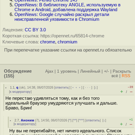
OpenNews: Релиз Chrome 149
OpenNews: В библиотеку ANGLE, используемую в
Chrome и Android, добавлена поддержка Wayland
OpenNews: Google случайно раскрыл детали
неисправленной уязвимости в Chromium
Лицензия:
CC BY 3.0
Короткая ссылка: https://opennet.ru/65814-chrome
Ключевые слова:
chrome
,
chromium
При перепечатке указание ссылки на opennet.ru обязательно
Обсуждение
Ajax
|
1 уровень
|
Линейный
|
+/-
|
Раскрыть
(155)
всё
|
RSS
–39
1.1
,
q
(
ok
), 14:38, 06/07/2026 [
ответить
] [
﹢﹢﹢
] [
· · ·
]
[
↓
]
+
–
[
к модератору
]
/
Не перестаю удивляться тому, как и без того
идеальный браузер умудряются улучшать и дальше.
Браво, Брин!
+1
2.7
,
Аноним
(
7
), 14:50, 06/07/2026 [
^
] [
^^
] [
^^^
] [
ответить
]
[
↓
]
+
–
[
к модератору
]
/
Ну вы не перегибайте, нет ничего идеального. Список