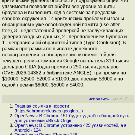
критический уровень опасности, подразумевающий, что
уязвимости позволяют обойти все уровни защиты
браузера и выполнить код в системе за пределами
sandbox-окружения. 14 критических проблем вызваны
обращением к уже освобождённой памяти (use-after-
free), 3 - недостаточной проверкой не заслуживающих
доверия входных данных, 2 - переполнением буфера и
1 - неправильной обработкой типов (Type Confusion). В
рамках программы по выплате денежного
вознаграждения за обнаружение уязвимостей для
текущего релиза компания Google выплатила 319 тысяч
долларов США (одна премия в 250 тысяч долларов
(CVE-2026-14382 в библиотеке ANGLE), три премии по
$10000, $2500, $2000 и $1000, две премии $3000 и по
одной премии $8000, $5000 и $4000.
+
–
исправить
/
–13
Главная ссылка к новости
(
https://chromereleases.googleb...
)
OpenNews: В Chrome 151 будет удалён обходной путь
для установки uBlock Origin
OpenNews: В Chrome устранено 429 уязвимостей, а в
Android - 124