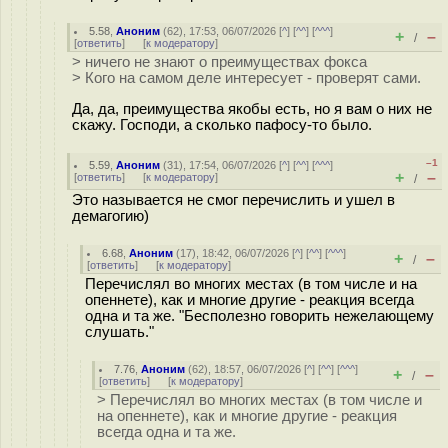
5.58
,
Аноним
(
62
), 17:53, 06/07/2026 [
^
] [
^^
] [
^^^
]
+
–
/
[
ответить
]
[
к модератору
]
> ничего не знают о преимуществах фокса
> Кого на самом деле интересует - проверят сами.
Да, да, преимущества якобы есть, но я вам о них не
скажу. Господи, а сколько пафосу-то было.
–1
5.59
,
Аноним
(
31
), 17:54, 06/07/2026 [
^
] [
^^
] [
^^^
]
+
–
[
ответить
]
[
к модератору
]
/
Это называется не смог перечислить и ушел в
демагогию)
6.68
,
Аноним
(
17
), 18:42, 06/07/2026 [
^
] [
^^
] [
^^^
]
+
–
/
[
ответить
]
[
к модератору
]
Перечислял во многих местах (в том числе и на
опеннете), как и многие другие - реакция всегда
одна и та же. "Бесполезно говорить нежелающему
слушать."
7.76
,
Аноним
(
62
), 18:57, 06/07/2026 [
^
] [
^^
] [
^^^
]
+
–
/
[
ответить
]
[
к модератору
]
> Перечислял во многих местах (в том числе и
на опеннете), как и многие другие - реакция
всегда одна и та же.