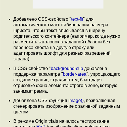
Добавлено CSS-свойство "
text-fit
" для
автоматического масштабирования размера
шрифта, чтобы текст вписывался в ширину
родительского контейнера (например, когда нужно
разместить заголовок в заданной области без
переноса хвоста на другую строку или
адаптировать шрифт для разных разрешений
экрана).
В CSS-свойство "
background-clip
добавлена
поддержка параметра "
border-area
", упрощающего
создание границ с градиентом, благодаря
отрисовке фона элемента строго в зоне, которую
занимает рамка.
Добавлена CSS-функция
image()
, позволяющая
сгенерировать изображение с заливкой заданным
цветом.
В режиме Origin trials началось тестирование
протокола
EVP
(email verification protocol) для