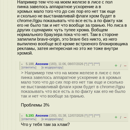
Например тем что на моем железе в лисе с пол
пинка завелось аппаратное ускорение а в
хромых мало того что до сих пор его нет так еще
и сколько не выстанавливай флаги хром будет в
chrome://gpu показывать что все есть а по факту как
его не было так и нет что вообще за гранью. Но лиса в
других сценариях чуть тупее хрома. Вобщем
нормального браузера пока что нет. Там в стороне
запилили brave-origin, это brave без никто, из него
выпилено вообще всё кроме встроеного блокировщика
рекламы, затея интересная но это же тоже внутри
хромой.
5.188
,
Аноним
(
183
), 11:06, 08/07/2026 [
^
] [
^^
] [
^^^
]
+
–
/
[
ответить
]
[
к модератору
]
> Например тем что на моем железе в лисе с пол
пинка завелось аппаратное ускорение а в хромых
мало того что до сих пор его нет так еще и сколько
не выстанавливай флаги хром будет в chrome://gpu
показывать что все есть а по факту как его не было
так и нет что вообще за гранью.
Проблемы 3%
5.193
,
Аноним
(
193
), 01:38, 12/07/2026 [
^
] [
^^
] [
^^^
]
+
–
/
[
ответить
]
[
к модератору
]
Что у тебя там за хлам?