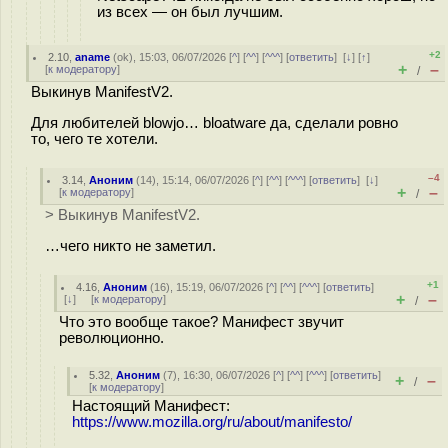
из всех — он был лучшим.
+2
2.10
,
aname
(
ok
), 15:03, 06/07/2026 [
^
] [
^^
] [
^^^
] [
ответить
]
[
↓
] [
↑
]
+
–
[
к модератору
]
/
Выкинув ManifestV2.
Для любителей blowjo… bloatware да, сделали ровно
то, чего те хотели.
–4
3.14
,
Аноним
(
14
), 15:14, 06/07/2026 [
^
] [
^^
] [
^^^
] [
ответить
]
[
↓
]
+
–
[
к модератору
]
/
> Выкинув ManifestV2.
…чего никто не заметил.
+1
4.16
,
Аноним
(
16
), 15:19, 06/07/2026 [
^
] [
^^
] [
^^^
] [
ответить
]
+
–
[
↓
] [
к модератору
]
/
Что это вообще такое? Манифест звучит
революционно.
5.32
,
Аноним
(
7
), 16:30, 06/07/2026 [
^
] [
^^
] [
^^^
] [
ответить
]
+
–
/
[
к модератору
]
Настоящий Манифест:
https://www.mozilla.org/ru/about/manifesto/