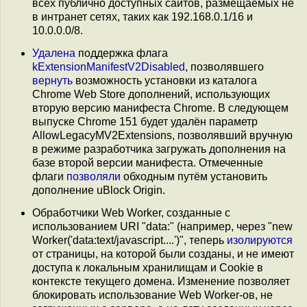
всех публично доступных сайтов, размещаемых не
в интранет сетях, таких как 192.168.0.1/16 и
10.0.0.0/8.
Удалена
поддержка флага
kExtensionManifestV2Disabled
, позволявшего
вернуть
возможность установки из каталога
Chrome Web Store дополнений, использующих
вторую версию манифеста Chrome. В следующем
выпуске Chrome 151 будет удалён параметр
AllowLegacyMV2Extensions, позволявший вручную
в режиме разработчика загружать дополнения на
базе второй версии манифеста. Отмеченные
флаги
позволяли
обходным путём установить
дополнение uBlock Origin.
Обработчики Web Worker, созданные с
использованием URI "data:" (например, через "new
Worker('data:text/javascript....')", теперь
изолируются
от страницы, на которой были созданы, и не имеют
доступа к локальным хранилищам и Cookie в
контексте текущего домена. Изменение позволяет
блокировать использование Web Worker-ов, не