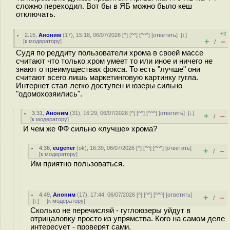
сложно переходил. Вот бы в ЯБ можно было кеш
отключать.
+2
2.15
,
Аноним
(
17
), 15:18, 06/07/2026 [
^
] [
^^
] [
^^^
] [
ответить
]
[
↓
]
+
–
[
к модератору
]
/
Судя по реддиту пользователи хрома в своей массе
считают что только хром умеет то или иное и ничего не
знают о преимуществах фокса. То есть "лучше" они
считают всего лишь маркетинговую картинку гугла.
Интернет стал легко доступен и юзеры сильно
"одомохозяились".
3.31
,
Аноним
(
31
), 16:29, 06/07/2026 [
^
] [
^^
] [
^^^
] [
ответить
]
[
↓
]
+
–
/
[
к модератору
]
И чем же ФФ сильно «лучше» хрома?
4.36
,
eugener
(
ok
), 16:39, 06/07/2026 [
^
] [
^^
] [
^^^
] [
ответить
]
+
–
/
[
к модератору
]
Им приятно пользоваться.
4.49
,
Аноним
(
17
), 17:44, 06/07/2026 [
^
] [
^^
] [
^^^
] [
ответить
]
+
–
/
[
↓
] [
к модератору
]
Сколько не перечисляй - гуглоюзеры уйдут в
отрицаловку просто из упрямства. Кого на самом деле
интересует - проверят сами.