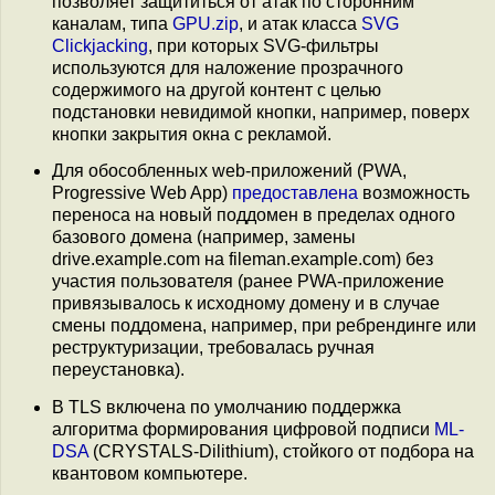
позволяет защититься от атак по сторонним
каналам, типа
GPU.zip
, и атак класса
SVG
Clickjacking
, при которых SVG-фильтры
используются для наложение прозрачного
содержимого на другой контент с целью
подстановки невидимой кнопки, например, поверх
кнопки закрытия окна с рекламой.
Для обособленных web-приложений (PWA,
Progressive Web App)
предоставлена
возможность
переноса на новый поддомен в пределах одного
базового домена (например, замены
drive.example.com на fileman.example.com) без
участия пользователя (ранее PWA-приложение
привязывалось к исходному домену и в случае
смены поддомена, например, при ребрендинге или
реструктуризации, требовалась ручная
переустановка).
В TLS включена по умолчанию поддержка
алгоритма формирования цифровой подписи
ML-
DSA
(CRYSTALS-Dilithium), стойкого от подбора на
квантовом компьютере.