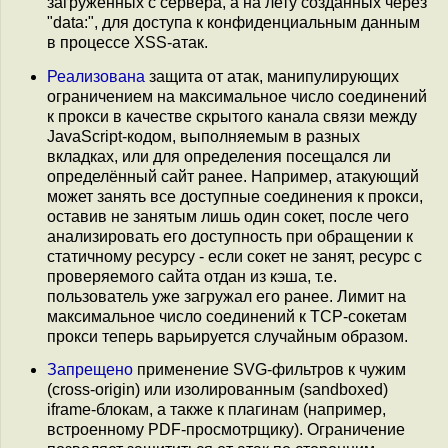
загруженных с сервера, а на лету созданных через
"data:", для доступа к конфиденциальным данным
в процессе XSS-атак.
Реализована
защита от атак, манипулирующих
ограничением на максимальное число соединений
к прокси в качестве скрытого канала связи между
JavaScript-кодом, выполняемым в разных
вкладках, или для определения посещался ли
определённый сайт ранее. Например, атакующий
может занять все доступные соединения к прокси,
оставив не занятым лишь один сокет, после чего
анализировать его доступность при обращении к
статичному ресурсу - если сокет не занят, ресурс с
проверяемого сайта отдан из кэша, т.е.
пользователь уже загружал его ранее. Лимит на
максимальное число соединений к TCP-сокетам
прокси теперь варьируется случайным образом.
Запрещено
применение SVG-фильтров к чужим
(cross-origin) или изолированным (sandboxed)
iframe-блокам, а также к плагинам (например,
встроенному PDF-просмотрщику). Ограничение