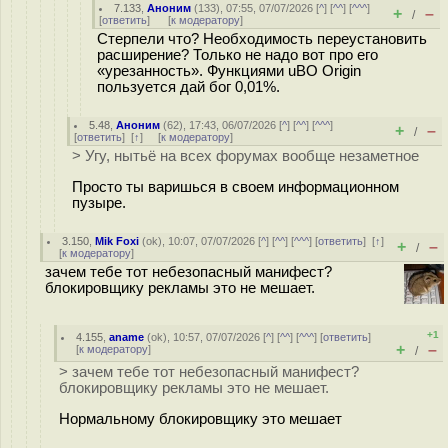
7.133
,
Аноним
(
133
), 07:55, 07/07/2026 [
^
] [
^^
] [
^^^
]
+
–
/
[
ответить
]
[
к модератору
]
Стерпели что? Необходимость переустановить
расширение? Только не надо вот про его
«урезанность». Функциями uBO Origin
пользуется дай бог 0,01%.
5.48
,
Аноним
(
62
), 17:43, 06/07/2026 [
^
] [
^^
] [
^^^
]
+
–
/
[
ответить
]
[
↑
] [
к модератору
]
> Угу, нытьё на всех форумах вообще незаметное
Просто ты варишься в своем информационном
пузыре.
3.150
,
Mik Foxi
(
ok
), 10:07, 07/07/2026 [
^
] [
^^
] [
^^^
] [
ответить
]
[
↑
]
+
–
/
[
к модератору
]
зачем тебе тот небезопасный манифест?
блокировщику рекламы это не мешает.
+1
4.155
,
aname
(
ok
), 10:57, 07/07/2026 [
^
] [
^^
] [
^^^
] [
ответить
]
+
–
[
к модератору
]
/
> зачем тебе тот небезопасный манифест?
блокировщику рекламы это не мешает.
Нормальному блокировщику это мешает