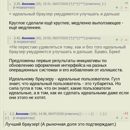
+5
2.25
,
Аноним
(
25
), 15:41, 06/07/2026 [
^
] [
^^
] [
^^^
] [
ответить
]
[
↑
]
+
–
[
к модератору
]
/
> идеальный браузер умудряются улучшать и дальше
Круглое сделали ещё круглее, медленно выползающее -
ещё медленнее.
2.42
,
Аноним
(
42
), 16:50, 06/07/2026 [
^
] [
^^
] [
^^^
] [
ответить
]
+
–
/
[
к модератору
]
>Не перестаю удивляться тому, как и без того идеальный
браузер умудряются улучшать и дальше. Браво, Брин!
Предложены первые результаты инициативы по
обновлению оформления интерфейса на разных
операционных системах и его избавления от излишеств.
Идеальному браузеру - идеальные пользователи. Гугл
знает, что идеальный пользователь - это тубаретка. Но
сила гугла в том, что он знает, какие пользователи
идеальные, а в том, как их сделать идеальными даже если
они этого не хотят.
–11
1.2
,
Аноним
(
168
), 14:38, 06/07/2026 [
ответить
] [
﹢﹢﹢
] [
· · ·
]
[
↓
]
+
–
[
↑
] [
к модератору
]
/
Лучший браузер! (А рыночная доля это подтверждает.)