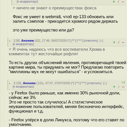
+
–
[
к модератору
]
/
> ничего не знают о преимуществах фокса
Фокс не умеет в webmidi, чтоб ep-133 обновить или
залить сэмплов - приходится хромого рядом держать
это уже преимущество или да?
2.50
,
Аноним
(
62
), 17:46, 06/07/2026 [
^
] [
^^
] [
^^^
] [
ответить
]
[
↑
]
+
–
/
[
к модератору
]
> Я очень надеюсь что все воспеватели Хрома в
комментах тут жесточайше рофлят
То есть других объяснений явления, противоречащей твоей
картине мира, ты придумать не мог? Предлагаю повторить
"миллионы мух не могут ошибаться" - и успокоиться.
+2
2.131
,
Аноним
(
131
), 07:07, 07/07/2026 [
^
] [
^^
] [
^^^
] [
ответить
]
[
↓
]
+
–
[
к модератору
]
/
- у Firefox было раньше, как именно 30% рыночной доли,
сейчас же 3%
Это не просто так случилось! А статистическое
неуважение пользователей, меняя бесконечно интерфейс,
функционал и т.д.
- Firefox упёрся в долю Линукса, поэтому что его ставят по
умолчанию.