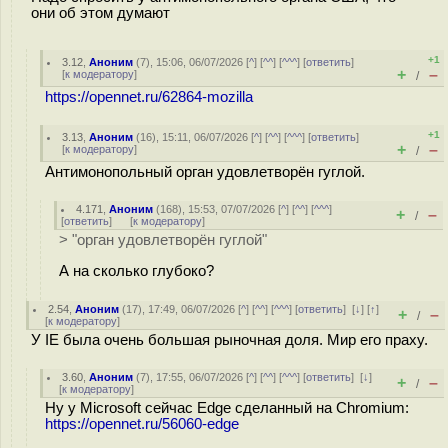
они об этом думают
+1
3.12
,
Аноним
(
7
), 15:06, 06/07/2026 [
^
] [
^^
] [
^^^
] [
ответить
]
+
–
[
к модератору
]
/
https://opennet.ru/62864-mozilla
+1
3.13
,
Аноним
(
16
), 15:11, 06/07/2026 [
^
] [
^^
] [
^^^
] [
ответить
]
+
–
[
к модератору
]
/
Антимонопольный орган удовлетворён гуглой.
4.171
,
Аноним
(
168
), 15:53, 07/07/2026 [
^
] [
^^
] [
^^^
]
+
–
/
[
ответить
]
[
к модератору
]
> "орган удовлетворён гуглой"
А на сколько глубоко?
2.54
,
Аноним
(
17
), 17:49, 06/07/2026 [
^
] [
^^
] [
^^^
] [
ответить
]
[
↓
] [
↑
]
+
–
/
[
к модератору
]
У IE была очень большая рыночная доля. Мир его праху.
3.60
,
Аноним
(
7
), 17:55, 06/07/2026 [
^
] [
^^
] [
^^^
] [
ответить
]
[
↓
]
+
–
/
[
к модератору
]
Ну у Microsoft сейчас Edge сделанный на Chromium:
https://opennet.ru/56060-edge