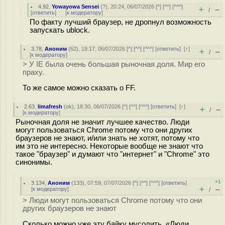
4.92
,
Yowayowa Sensei
(
?
), 20:24, 06/07/2026 [
^
] [
^^
] [
^^^
]
+
–
/
[
ответить
]
[
к модератору
]
По факту лучший браузер, не дропнул возможность
запускать ublock.
3.78
,
Аноним
(
62
), 19:17, 06/07/2026 [
^
] [
^^
] [
^^^
] [
ответить
]
[
↑
]
+
–
/
[
к модератору
]
> У IE была очень большая рыночная доля. Мир его
праху.
То же самое можно сказать о FF.
2.63
,
limafresh
(
ok
), 18:30, 06/07/2026 [
^
] [
^^
] [
^^^
] [
ответить
]
[
↑
]
+
–
/
[
к модератору
]
Рыночная доля не значит лучшее качество. Люди
могут пользоваться Chrome потому что они других
браузеров не знают, и/или знать не хотят, потому что
им это не интересно. Некоторые вообще не знают что
такое "браузер" и думают что "интернет" и "Chrome" это
синонимы.
+1
3.134
,
Аноним
(
133
), 07:59, 07/07/2026 [
^
] [
^^
] [
^^^
] [
ответить
]
+
–
[
к модератору
]
/
> Люди могут пользоваться Chrome потому что они
других браузеров не знают
Сколько можно уже эту байку мусолить. «Люди