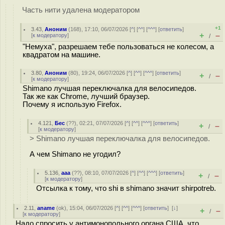
Часть нити удалена модератором
+1
3.43
,
Аноним
(
168
), 17:10, 06/07/2026 [
^
] [
^^
] [
^^^
] [
ответить
]
+
–
[
к модератору
]
/
"Немуха", разрешаем тебе пользоваться не колесом, а
квадратом на машине.
3.80
,
Аноним
(
80
), 19:24, 06/07/2026 [
^
] [
^^
] [
^^^
] [
ответить
]
+
–
/
[
к модератору
]
Shimano лучшая переключалка для велосипедов.
Так же как Chrome, лучший браузер.
Почему я использую Firefox.
4.121
,
Бес
(
??
), 02:21, 07/07/2026 [
^
] [
^^
] [
^^^
] [
ответить
]
+
–
/
[
к модератору
]
> Shimano лучшая переключалка для велосипедов.
А чем Shimano не угодил?
5.136
,
ааа
(
??
), 08:10, 07/07/2026 [
^
] [
^^
] [
^^^
] [
ответить
]
+
–
/
[
к модератору
]
Отсылка к тому, что shi в shimano значит shirpotreb.
2.11
,
aname
(
ok
), 15:04, 06/07/2026 [
^
] [
^^
] [
^^^
] [
ответить
]
[
↓
]
+
–
/
[
к модератору
]
Надо спросить у антимонопольного органа США, что