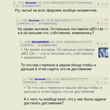
4.17
,
Аноним
(
17
), 15:24, 06/07/2026 [
^
] [
^^
] [
^^^
] [
ответить
]
+
–
/
[
↑
] [
к модератору
]
Угу, нытьё на всех форумах вообще незаметное.
–1
5.26
,
Аноним
(
26
), 15:48, 06/07/2026 [
^
] [
^^
] [
^^^
]
+
–
[
ответить
]
[
↓
] [
к модератору
]
/
Ну кроме нытиков. Остальные поставили uBO Lite —
а в остальном что, собственно, изменилось?
6.29
,
INSANEWAVE
(
ok
), 15:57, 06/07/2026 [
^
] [
^^
] [
^^^
]
+
–
/
[
ответить
]
[
к модератору
]
> Ну кроме нытиков. Остальные поставили
uBO Lite — а в остальном что, собственно,
> изменилось?
То что они стерпели и нашли обход чтобы и
дальше в этом сидеть это не достижение
+1
7.62
,
Аноним
(
62
), 17:57, 06/07/2026 [
^
] [
^^
] [
^^^
]
+
–
[
ответить
]
[
к модератору
]
/
> То что они стерпели и нашли обход чтобы и
дальше в этом сидеть это не достижение
А с чего ты вообще взял, что у них была задача
достигать достижения?