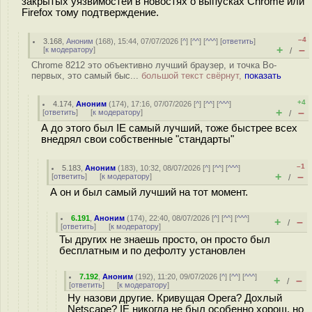
закрытых уязвимостей в новостях о выпусках Chrome или
Firefox тому подтверждение.
–4
3.168
,
Аноним
(
168
), 15:44, 07/07/2026 [
^
] [
^^
] [
^^^
] [
ответить
]
+
–
[
к модератору
]
/
Chrome 8212 это объективно лучший браузер, и точка Во-
первых, это самый быс...
большой текст свёрнут,
показать
+4
4.174
,
Аноним
(
174
), 17:16, 07/07/2026 [
^
] [
^^
] [
^^^
]
+
–
[
ответить
]
[
к модератору
]
/
А до этого был IE самый лучший, тоже быстрее всех
внедрял свои собственные "стандарты"
–1
5.183
,
Аноним
(
183
), 10:32, 08/07/2026 [
^
] [
^^
] [
^^^
]
+
–
[
ответить
]
[
к модератору
]
/
А он и был самый лучший на тот момент.
6.191
,
Аноним
(
174
), 22:40, 08/07/2026 [
^
] [
^^
] [
^^^
]
+
–
/
[
ответить
]
[
к модератору
]
Ты других не знаешь просто, он просто был
бесплатным и по дефолту установлен
7.192
,
Аноним
(
192
), 11:20, 09/07/2026 [
^
] [
^^
] [
^^^
]
+
–
/
[
ответить
]
[
к модератору
]
Ну назови другие. Кривущая Opera? Дохлый
Netscape? IE никогда не был особенно хорош, но