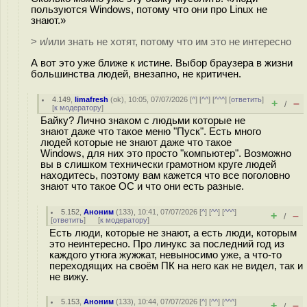
пользуются Windows, потому что они про Linux не
знают.»
> и/или знать не хотят, потому что им это не интересно
А вот это уже ближе к истине. Выбор браузера в жизни
большинства людей, внезапно, не критичен.
4.149
,
limafresh
(
ok
), 10:05, 07/07/2026 [
^
] [
^^
] [
^^^
] [
ответить
]
+
–
/
[
к модератору
]
Байку? Лично знаком с людьми которые не
знают даже что такое меню "Пуск". Есть много
людей которые не знают даже что такое
Windows, для них это просто "компьютер". Возможно
вы в слишком технически грамотном круге людей
находитесь, поэтому вам кажется что все поголовно
знают что такое ОС и что они есть разные.
5.152
,
Аноним
(
133
), 10:41, 07/07/2026 [
^
] [
^^
] [
^^^
]
+
–
/
[
ответить
]
[
к модератору
]
Есть люди, которые не знают, а есть люди, которым
это неинтересно. Про линукс за последний год из
каждого утюга жужжат, невыносимо уже, а что-то
переходящих на своём ПК на него как не видел, так и
не вижу.
5.153
,
Аноним
(
133
), 10:44, 07/07/2026 [
^
] [
^^
] [
^^^
]
+
–
/