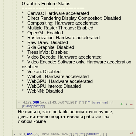
Graphics Feature Status
=======================
* Canvas: Hardware accelerated
* Direct Rendering Display Compositor: Disabled
* Compositing: Hardware accelerated
* Multiple Raster Threads: Enabled
* OpenGL: Enabled
* Rasterization: Hardware accelerated
* Raw Draw: Disabled
* Skia Graphite: Disabled
* TreesInViz: Disabled
* Video Decode: Hardware accelerated
* Video Encode: Software only. Hardware acceleration
disabled
* Vulkan: Disabled
* WebGL: Hardware accelerated
* WebGPU: Hardware accelerated
* WebGPU interop: Disabled
* WebNN: Disabled
4.179
,
X86
(
ok
), 21:43, 07/07/2026 [
^
] [
^^
] [
^^^
] [
ответить
]
[
↑
]
+
–
/
[
к модератору
]
Не сильно, зато portable версия точно лучше,
действительно порртативная и работает на
любом компе
–1
3.91
,
ааа
(
??
), 19:51, 06/07/2026 [
^
] [
^^
] [
^^^
] [
ответить
]
[
↑
]