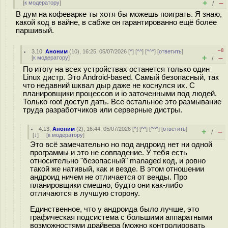
+
–
[
к модератору
]
/
В дум на кофеварке ты хотя бы можешь поиграть. Я знаю,
какой код в вайне, в сабже он гарантированно ещё более
паршивый.
–8
3.10
,
Аноним
(
10
), 16:25, 05/07/2026 [
^
] [
^^
] [
^^^
] [
ответить
]
+
–
[
к модератору
]
/
По итогу на всех устройствах останется только один
Linux дистр. Это Android-based. Самый безопасный, так
что недавний шквал дыр даже не коснулся их. С
планировщики процессов и io заточенными под людей.
Только root доступ дать. Все остальное это размывание
труда разработчиков или серверные дистры.
4.13
,
Аноним
(
2
), 16:44, 05/07/2026 [
^
] [
^^
] [
^^^
] [
ответить
]
+
–
/
[
↓
] [
к модератору
]
Это всё замечательно но под андроид нет ни одной
программы и это не совпадение. У тебя есть
относительно "безопасный" managed код, и ровно
такой же нативый, как и везде. В этом отношении
андроид ничем не отличается от венды. Про
планировщики смешно, будто они как-либо
отличаются в лучшую сторону.
Единственное, что у андроида было лучше, это
графическая подсистема с большими аппаратными
возможностями драйвера (можно контролировать