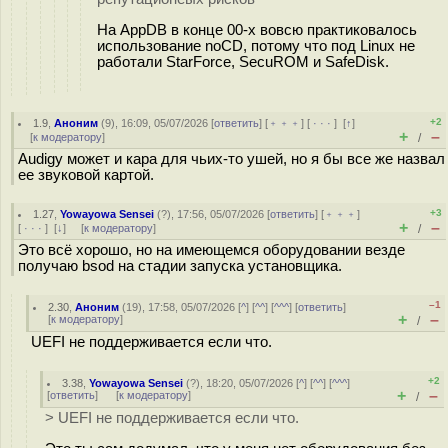
На AppDB в конце 00-х вовсю практиковалось
использование noCD, потому что под Linux не
работали StarForce, SecuROM и SafeDisk.
+2
1.9
,
Аноним
(
9
), 16:09, 05/07/2026 [
ответить
] [
﹢﹢﹢
] [
· · ·
]
[
↑
]
+
–
[
к модератору
]
/
Audigy может и кара для чьих-то ушей, но я бы все же назвал
ее звуковой картой.
+3
1.27
,
Yowayowa Sensei
(
?
), 17:56, 05/07/2026 [
ответить
] [
﹢﹢﹢
]
+
–
[
· · ·
]
[
↓
] [
к модератору
]
/
Это всё хорошо, но на имеющемся оборудовании везде
получаю bsod на стадии запуска установщика.
–1
2.30
,
Аноним
(
19
), 17:58, 05/07/2026 [
^
] [
^^
] [
^^^
] [
ответить
]
+
–
[
к модератору
]
/
UEFI не поддерживается если что.
+2
3.38
,
Yowayowa Sensei
(
?
), 18:20, 05/07/2026 [
^
] [
^^
] [
^^^
]
+
–
[
ответить
]
[
к модератору
]
/
> UEFI не поддерживается если что.