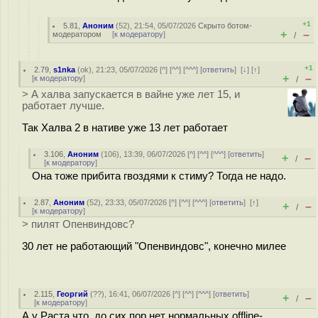
+1
5.81
,
Аноним
(
52
), 21:54, 05/07/2026
Скрыто ботом-
+
–
модератором
[
к модератору
]
/
+1
2.79
,
s1nka
(
ok
), 21:23, 05/07/2026 [
^
] [
^^
] [
^^^
] [
ответить
]
[
↓
] [
↑
]
+
–
[
к модератору
]
/
> А халва запускается в вайне уже лет 15, и
работает лучше.
Так Халва 2 в нативе уже 13 лет работает
3.106
,
Аноним
(
106
), 13:39, 06/07/2026 [
^
] [
^^
] [
^^^
] [
ответить
]
+
–
/
[
к модератору
]
Она тоже прибита гвоздями к стиму? Тогда не надо.
2.87
,
Аноним
(
52
), 23:33, 05/07/2026 [
^
] [
^^
] [
^^^
] [
ответить
]
[
↑
]
+
–
/
[
к модератору
]
> пилят Опенвиндовс?
30 лет не работающий "Опенвиндовс", конечно милее
2.115
,
Георгий
(
??
), 16:41, 06/07/2026 [
^
] [
^^
] [
^^^
] [
ответить
]
+
–
/
[
к модератору
]
А у Раста что, до сих пор нет нормальных offline-