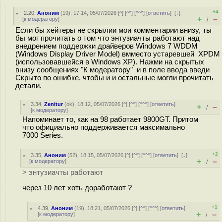
+4
2.20
,
Аноним
(
19
), 17:14, 05/07/2026 [
^
] [
^^
] [
^^^
] [
ответить
]
[
↓
]
+
–
[
к модератору
]
/
Если бы хейтеры не скрылии мои комментарии внизу, ты
бы мог прочитать о том что энтузиачты работают над
внедрением поддержки драйверов Windows 7 WDDM
(Windows Display Driver Model) вмместо устаревшей XPDM
(использовавшейся в Windows XP). Нажми на скрытых
внизу сообщениях "К модератору" и в поле ввода введи
Скрыто по ошибке, чтобы и и остальные могли прочитать
детали.
3.34
,
Zenitur
(
ok
), 18:12, 05/07/2026 [
^
] [
^^
] [
^^^
] [
ответить
]
+
–
/
[
к модератору
]
Напоминает то, как на 98 работает 9800GT. Притом
что официально поддерживается максимально
7000 Series.
+2
3.35
,
Аноним
(
52
), 18:15, 05/07/2026 [
^
] [
^^
] [
^^^
] [
ответить
]
[
↓
]
+
–
[
к модератору
]
/
> энтузиачты работают
через 10 лет хоть доработают ?
+1
4.39
,
Аноним
(
19
), 18:21, 05/07/2026 [
^
] [
^^
] [
^^^
] [
ответить
]
+
–
[
к модератору
]
/