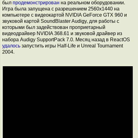
был
продемонстрирован
на реальном оборудовании.
Игра была запущена с разрешением 2560x1440 на
компьютере с видеокартой NVIDIA GeForce GTX 960 и
звуковой картой SoundBlaster Audigy, для работы с
которыми был задействован проприетарный
видеодрайвер NVIDIA 368.61 и звуковой драйвер из
набора Audigy SupportPack 7.0. Месяц назад в ReactOS
удалось
запустить игры Half-Life и Unreal Tournament
2004.