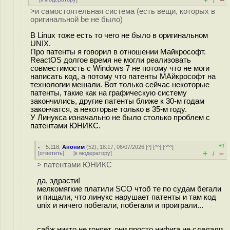
/
>и самостоятельная система (есть вещи, которых в
оригинальной be не было)
В Linux тоже есть то чего не было в оригинальном
UNIX.
Про патенты я говорил в отношении Майкрософт.
ReactOS долгое время не могли реализовать
совместимость с Windows 7 не потому что не моги
написать код, а потому что патенты МАйкрософт на
технологии мешали. Вот только сейчас некоторые
патенты, такие как на графическую систему
закончились, другие патенты ближе к 30-м годам
закончатся, а некоторые только в 35-м году.
У Линукса изначально не было столько проблем с
патентами ЮНИКС.
+1
5.118
,
Аноним
(
52
), 18:17, 06/07/2026 [
^
] [
^^
] [
^^^
]
+
–
[
ответить
]
[
к модератору
]
/
> патентами ЮНИКС
да, здрасти!
мелкомягкие платили SCO чтоб те по судам бегали
и пищали, что линукс нарушает патенты и там код
unix и ничего побегали, побегали и проиграли...
сабж никто не гоняет, они просто нифига не сделали,