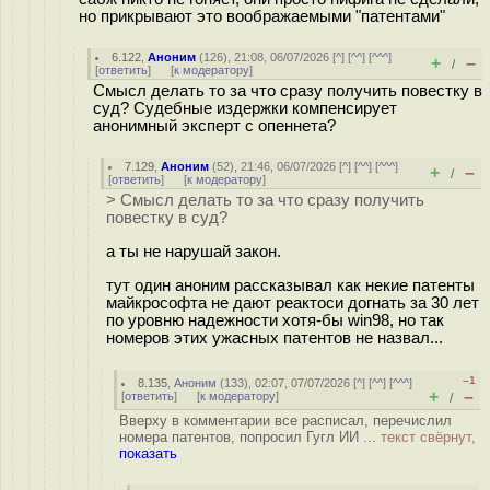
но прикрывают это воображаемыми "патентами"
6.122
,
Аноним
(
126
), 21:08, 06/07/2026 [
^
] [
^^
] [
^^^
]
+
–
/
[
ответить
]
[
к модератору
]
Смысл делать то за что сразу получить повестку в
суд? Судебные издержки компенсирует
анонимный эксперт с опеннета?
7.129
,
Аноним
(
52
), 21:46, 06/07/2026 [
^
] [
^^
] [
^^^
]
+
–
/
[
ответить
]
[
к модератору
]
> Смысл делать то за что сразу получить
повестку в суд?
а ты не нарушай закон.
тут один аноним рассказывал как некие патенты
майкрософта не дают реактоси догнать за 30 лет
по уровню надежности хотя-бы win98, но так
номеров этих ужасных патентов не назвал...
–1
8.135
,
Аноним
(
133
), 02:07, 07/07/2026 [
^
] [
^^
] [
^^^
]
+
–
[
ответить
]
[
к модератору
]
/
Вверху в комментарии все расписал, перечислил
номера патентов, попросил Гугл ИИ ...
текст свёрнут,
показать