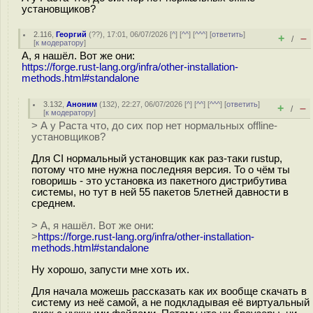
установщиков?
2.116
,
Георгий
(
??
), 17:01, 06/07/2026 [
^
] [
^^
] [
^^^
] [
ответить
]
+
–
/
[
к модератору
]
А, я нашёл. Вот же они:
https://forge.rust-lang.org/infra/other-installation-
methods.html#standalone
3.132
,
Аноним
(
132
), 22:27, 06/07/2026 [
^
] [
^^
] [
^^^
] [
ответить
]
+
–
/
[
к модератору
]
> А у Раста что, до сих пор нет нормальных offline-
установщиков?
Для CI нормальный установщик как раз-таки rustup,
потому что мне нужна последняя версия. То о чём ты
говоришь - это установка из пакетного дистрибутива
системы, но тут в ней 55 пакетов 5летней давности в
среднем.
> А, я нашёл. Вот же они:
>
https://forge.rust-lang.org/infra/other-installation-
methods.html#standalone
Ну хорошо, запусти мне хоть их.
Для начала можешь рассказать как их вообще скачать в
систему из неё самой, а не подкладывая её виртуальный