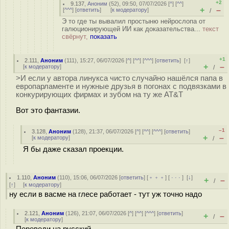
+2
9.137
,
Аноним
(
52
), 09:50, 07/07/2026 [
^
] [
^^
]
+
–
[
^^^
] [
ответить
]
[
к модератору
]
/
Э то где ты вывалил простыню нейрослопа от
галюционирующей ИИ как доказательства...
текст
свёрнут,
показать
+1
2.111
,
Аноним
(
111
), 15:27, 06/07/2026 [
^
] [
^^
] [
^^^
] [
ответить
]
[
↑
]
+
–
[
к модератору
]
/
>И если у автора линукса чисто случайно нашёлся папа в
европарламенте и нужные друзья в погонах с подвязками в
конкурирующих фирмах и зубом на ту же AT&T
Вот это фантазии.
–1
3.128
,
Аноним
(
128
), 21:37, 06/07/2026 [
^
] [
^^
] [
^^^
] [
ответить
]
+
–
[
к модератору
]
/
Я бы даже сказал проекции.
1.110
,
Аноним
(
110
), 15:06, 06/07/2026 [
ответить
] [
﹢﹢﹢
] [
· · ·
]
[
↓
]
+
–
/
[
↑
] [
к модератору
]
ну если в васме на глесе работает - тут уж точно надо
2.121
,
Аноним
(
126
), 21:07, 06/07/2026 [
^
] [
^^
] [
^^^
] [
ответить
]
+
–
/
[
к модератору
]