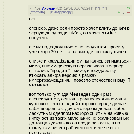
+2
7.59
,
Аноним
(
52
), 19:36, 05/07/2026 [
^
] [
^^
] [
^^^
]
+
–
[
ответить
]
[
к модератору
]
/
нет.
спонсор, даже если просто хочет влить деньги в
черную дыру ради lulz'ов, он хочет эти lulz
получить.
а с их подходом ничего не получится. проекту
уже скоро 30 лет - а на выходе по факту ничего...
они же и краудфандингом пытались заниматься -
мимо, и коммерческую версию woos и сервер
пытались "продать" - мимо, и государству
втюхать альфа версию в рамках
импортозамещения... повезло отечественному IT
что мимо...
вот только гугл (да Медведев одни раз)
спонсирует студентов в рамках их дипломов и
курсовых - что, с одной стороны, вроде двигает
сабж вперед, а с другой стороны делает сабж
ласкутным одеялом наскоро сшитым на живыю
нитку вот из таких маленьких не реализованных
до конца кусков - когда вроде ось есть, а по
факту там ничего рабочего нет и легче все с
нуля делать