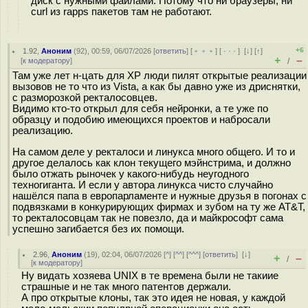
диск с нужными файлами. Потому что ни браузеры, ни
curl из rapps пакетов там не работают.
+6
1.92
,
Аноним
(
92
), 00:59, 06/07/2026 [
ответить
] [
﹢﹢﹢
] [
· · ·
]
[
↓
] [
↑
]
+
–
[
к модератору
]
/
Там уже лет н-цать для XP люди пилят открытые реализации
вызовов не то что из Vista, а как бы давно уже из дриснятки,
с разморозкой ректалосовцев.
Видимо кто-то открыл для себя нейронки, а те уже по
образцу и подобию имеющихся проектов и набросали
реализацию.
На самом деле у ректалоси и линукса много общего. И то и
другое делалось как клон текущего мэйнстрима, и должно
было отжать рыночек у какого-нибудь неугодного
техногиганта. И если у автора линукса чисто случайно
нашёлся папа в европарламенте и нужные друзья в погонах с
подвязками в конкурирующих фирмах и зубом на ту же AT&T,
то ректалосовцам так не повезло, да и майкрософт сама
успешно загибается без их помощи.
2.96
,
Аноним
(
19
), 02:04, 06/07/2026 [
^
] [
^^
] [
^^^
] [
ответить
]
[
↓
]
+
–
/
[
к модератору
]
Ну видать хозяева UNIX в те времена были не такиие
страшные и не так много патентов держали.
А про открытые клоны, так это идея не новая, у каждой