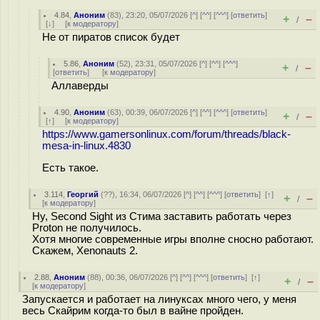
4.84
,
Аноним
(
83
), 23:20, 05/07/2026 [
^
] [
^^
] [
^^^
] [
ответить
]
+
–
/
[
↓
] [
к модератору
]
Не от пиратов список будет
5.86
,
Аноним
(
52
), 23:31, 05/07/2026 [
^
] [
^^
] [
^^^
]
+
–
/
[
ответить
]
[
к модератору
]
Аллаверды
4.90
,
Аноним
(
63
), 00:39, 06/07/2026 [
^
] [
^^
] [
^^^
] [
ответить
]
+
–
/
[
↑
] [
к модератору
]
https://www.gamersonlinux.com/forum/threads/black-
mesa-in-linux.4830
Есть такое.
3.114
,
Георгий
(
??
), 16:34, 06/07/2026 [
^
] [
^^
] [
^^^
] [
ответить
]
[
↑
]
+
–
/
[
к модератору
]
Ну, Second Sight из Стима заставить работать через
Proton не получилось.
Хотя многие современные игры вполне сносно работают.
Скажем, Xenonauts 2.
2.88
,
Аноним
(
88
), 00:36, 06/07/2026 [
^
] [
^^
] [
^^^
] [
ответить
]
[
↑
]
+
–
/
[
к модератору
]
Запускается и работает на линуксах много чего, у меня
весь Скайрим когда-то был в вайне пройден.