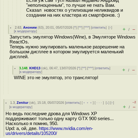
Если уж сам Гугл назвал недавно Андроид
"неполноценным", то лучше не гнать Вам.
Сказал новостях о утилизации неликвидов и
создании на них кластера из смартфонов. :)
2.63
,
Аноним
(
63
), 20:01, 05/07/2026 [
^
] [
^^
] [
^^^
] [
ответить
]
[
↑
]
+
–
/
[
к модератору
]
Запустить эмулятор Windows(Wine), в Эмуляторе Windows
ReactOs.
Теперь нужно эмулировать маленькое разрешение на
большом дисплее в котором эмулируется маленький
дисплей.
3.148
,
KHD13
(
ok
), 06:47, 13/07/2026 [
^
] [
^^
] [
^^^
] [
ответить
]
+
–
/
[
к модератору
]
WINE это не эмулятор, это транслятор!
–2
1.3
,
Zenitur
(
ok
), 15:18, 05/07/2026 [
ответить
] [
﹢﹢﹢
] [
· · ·
]
[
↓
] [
↑
]
+
–
[
к модератору
]
/
Но ведь последние дрова для Windows XP
поддерживают только одну карту GTX 900 series...
Насколько я помню, 950.
Upd: а, ой, две.
https://www.nvidia.com/en-
us/drivers/details/105200/