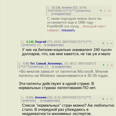
15.138
,
Аноним
(
52
), 10:05,
+
–
07/07/2026 [
^
] [
^^
] [
^^^
] [
ответить
]
/
[
к модератору
]
С таким подходом можно было бы
остановится еще в 1996 году -
FreeWin95 это лучш...
большой текст
свёрнут,
показать
6.146
,
Георгий
(
??
), 16:51, 08/07/2026 [
^
] [
^^
] [
^^^
]
+
–
/
[
ответить
]
[
↑
] [
к модератору
]
У них на биткоин-кошельке эквивалент 240 тысяч
долларов, что, как мне кажется, не так уж и мало
5.99
,
Тот_Самый_Анонимус_
(
?
), 08:17, 06/07/2026 [
^
]
+
–
/
[
^^
] [
^^^
] [
ответить
]
[
↑
] [
к модератору
]
>Во многом зависит от патентов Microsoft. Многие
патенты на Windows заканчиваются в 30-35 годах.
Эти патенты действуют в одной стране. В
нормальных странах патентования ПО нет.
6.101
,
Аноним
(
19
), 11:12, 06/07/2026 [
^
] [
^^
] [
^^^
]
+
–
/
[
ответить
]
[
к модератору
]
Список "нормальных" стран можно? Аж любопытно
стало. В очередной раз убеждаюсь в
неадекватности анонимных экспертов.