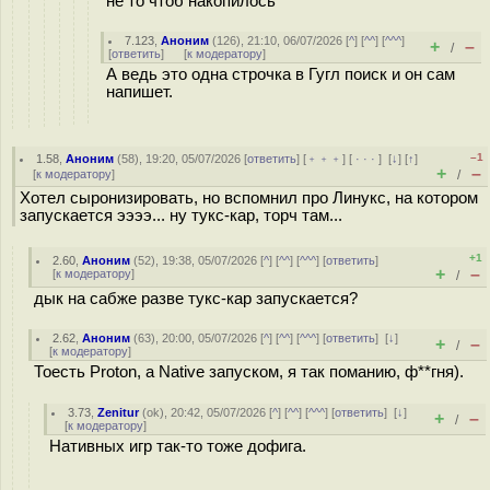
не то чтоб накопилось
7.123
,
Аноним
(
126
), 21:10, 06/07/2026 [
^
] [
^^
] [
^^^
]
+
–
/
[
ответить
]
[
к модератору
]
А ведь это одна строчка в Гугл поиск и он сам
напишет.
–1
1.58
,
Аноним
(
58
), 19:20, 05/07/2026 [
ответить
] [
﹢﹢﹢
] [
· · ·
]
[
↓
] [
↑
]
+
–
[
к модератору
]
/
Хотел сыронизировать, но вспомнил про Линукс, на котором
запускается ээээ... ну тукс-кар, торч там...
+1
2.60
,
Аноним
(
52
), 19:38, 05/07/2026 [
^
] [
^^
] [
^^^
] [
ответить
]
+
–
[
к модератору
]
/
дык на сабже разве тукс-кар запускается?
2.62
,
Аноним
(
63
), 20:00, 05/07/2026 [
^
] [
^^
] [
^^^
] [
ответить
]
[
↓
]
+
–
/
[
к модератору
]
Тоесть Proton, а Native запуском, я так поманию, ф**гня).
3.73
,
Zenitur
(
ok
), 20:42, 05/07/2026 [
^
] [
^^
] [
^^^
] [
ответить
]
[
↓
]
+
–
/
[
к модератору
]
Нативных игр так-то тоже дофига.