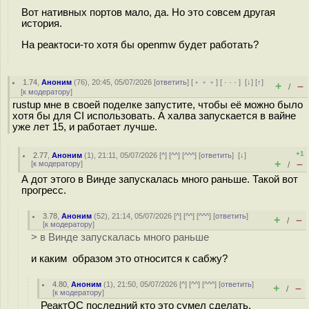
Вот нативных портов мало, да. Но это совсем другая
история.
На реактоси-то хотя бы openmw будет работать?
1.74
,
Аноним
(
76
), 20:45, 05/07/2026 [
ответить
] [
﹢﹢﹢
] [
· · ·
]
[
↓
] [
↑
]
+
–
/
[
к модератору
]
rustup мне в своей поделке запустите, чтобы её можно было
хотя бы для CI использовать. А халва запускается в вайне
уже лет 15, и работает лучше.
+1
2.77
,
Аноним
(
1
), 21:11, 05/07/2026 [
^
] [
^^
] [
^^^
] [
ответить
]
[
↓
]
+
–
[
к модератору
]
/
А дот этого в Винде запускалась много раньше. Такой вот
прогресс.
3.78
,
Аноним
(
52
), 21:14, 05/07/2026 [
^
] [
^^
] [
^^^
] [
ответить
]
+
–
/
[
к модератору
]
> в Винде запускалась много раньше
и каким образом это относится к сабжу?
4.80
,
Аноним
(
1
), 21:50, 05/07/2026 [
^
] [
^^
] [
^^^
] [
ответить
]
+
–
/
[
к модератору
]
РеактОС последний кто это сумел сделать.