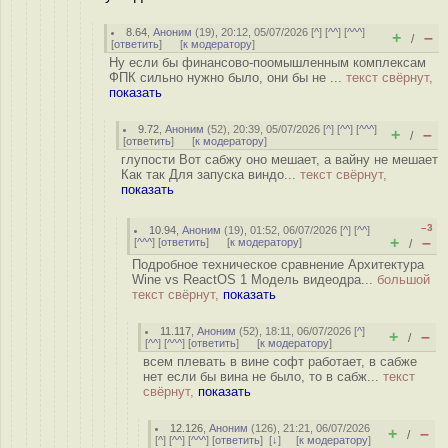
8.64
,
Аноним
(
19
), 20:12, 05/07/2026 [
^
] [
^^
] [
^^^
]
+
–
/
[
ответить
]
[
к модератору
]
Ну если бы финансово-поомышленным комплексам
ФПК сильно нужно было, они бы не ...
текст свёрнут,
показать
9.72
,
Аноним
(
52
), 20:39, 05/07/2026 [
^
] [
^^
] [
^^^
]
+
–
/
[
ответить
]
[
к модератору
]
глупости Вот сабжу оно мешает, а вайну не мешает
Как так Для запуска виндо...
текст свёрнут,
показать
–3
10.94
,
Аноним
(
19
), 01:52, 06/07/2026 [
^
] [
^^
]
+
–
[
^^^
] [
ответить
]
[
к модератору
]
/
Подробное техническое сравнение Архитектура
Wine vs ReactOS 1 Модель видеодра...
большой
текст свёрнут,
показать
11.117
,
Аноним
(
52
), 18:11, 06/07/2026 [
^
]
+
–
/
[
^^
] [
^^^
] [
ответить
]
[
к модератору
]
всем плевать в вине софт работает, в сабже
нет если бы вина не было, то в сабж...
текст
свёрнут,
показать
12.126
,
Аноним
(
126
), 21:21, 06/07/2026
+
–
/
[
^
] [
^^
] [
^^^
] [
ответить
]
[
↓
] [
к модератору
]