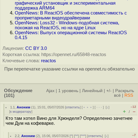
графический установщик и экспериментальная
поддержка ARM64
OpenNews: В ReactOS обеспечена совместимость с
проприетарными видеодрайверами
OpenNews: Loss32 - Windows-подобная система,
похожая на ReactOS, но на ядре Linux
OpenNews: Выпуск операционной системы ReactOS
0.4.15
Лицензия:
CC BY 3.0
Короткая ссылка: https://opennet.ru/65848-reactos
Ключевые слова:
reactos
При перепечатке указание ссылки на opennet.ru обязательно
Обсуждение
Ajax
|
1 уровень
|
Линейный
|
+/-
|
Раскрыть
(101)
всё
|
RSS
–12
1.1
,
Аноним
(
1
), 15:01, 05/07/2026 [
ответить
] [
﹢﹢﹢
] [
· · ·
]
[
↓
]
+
–
[
к модератору
]
/
Кто там хотел Вино для Хрюнделя? Определенно зачетнее
чем Дум на кофеварке.
–7
2.2
,
Аноним
(
2
), 15:06, 05/07/2026 [
^
] [
^^
] [
^^^
] [
ответить
]
[
↓
]