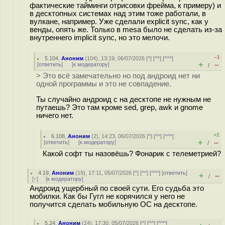
фактические тайминги отрисовки фрейма, к примеру) и
в десктопных системах над этим тоже работали, в
вулкане, например. Уже сделали explicit sync, как у
венды, опять же. Только в mesa было не сделать из-за
внутреннего implicit sync, но это мелочи.
–1
5.104
,
Аноним
(
104
), 13:19, 06/07/2026 [
^
] [
^^
] [
^^^
]
+
–
[
ответить
]
[
к модератору
]
/
> Это всё замечательно но под андроид нет ни
одной программы и это не совпадение.
Ты случайно андроид с на десктопе не нужным не
путаешь? Это там кроме sed, grep, awk и gnome
ничего нет.
+2
6.108
,
Аноним
(
2
), 14:23, 06/07/2026 [
^
] [
^^
] [
^^^
]
+
–
[
ответить
]
[
к модератору
]
/
Какой софт ты назовёшь? Фонарик с телеметрией?
4.19
,
Аноним
(
19
), 17:11, 05/07/2026 [
^
] [
^^
] [
^^^
] [
ответить
]
+
–
/
[
↑
] [
к модератору
]
Андроид ущербный по своей сути. Его судьба это
мобилки. Как бы Гугл не корячился у него не
получится сделать мобильную ОС на десктопе.
5.24
,
Аноним
(
24
), 17:30, 05/07/2026 [
^
] [
^^
] [
^^^
]