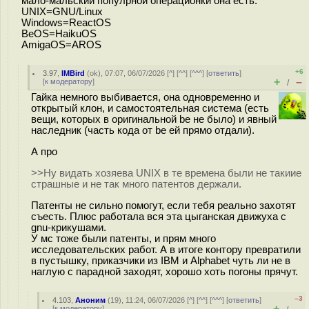
мало-мальскии популрной операционки она есть.
UNIX=GNU/Linux
Windows=ReactOS
BeOS=HaikuOS
AmigaOS=AROS
+6
3.97
,
IMBird
(
ok
), 07:07, 06/07/2026 [
^
] [
^^
] [
^^^
] [
ответить
]
+
–
[
к модератору
]
/
Гайка немного выбивается, она одновременно и
открытый клон, и самостоятельная система (есть
вещи, которых в оригинальной be не было) и явный
наследник (часть кода от be ей прямо отдали).
А про
>>Ну видать хозяева UNIX в те времена были не такиие
страшные и не так много патентов держали.
Патенты не сильно помогут, если тебя реально захотят
съесть. Плюс работала вся эта цыганская движуха с
gnu-крикушами.
У мс тоже были патенты, и прям много
исследовательских работ. А в итоге контору превратили
в пустышку, приказчики из IBM и Alphabet чуть ли не в
наглую с парадной заходят, хорошо хоть погоны прячут.
–3
4.103
,
Аноним
(
19
), 11:24, 06/07/2026 [
^
] [
^^
] [
^^^
] [
ответить
]
+
–
[
к модератору
]