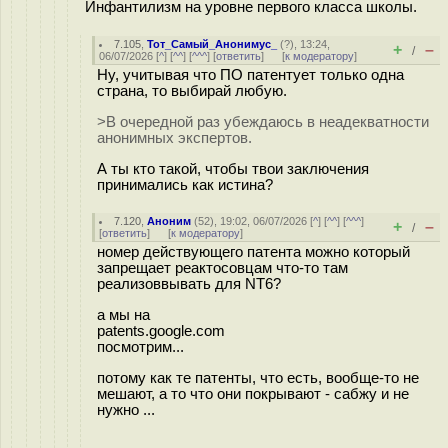
Инфантилизм на уровне первого класса школы.
7.105
,
Тот_Самый_Анонимус_
(
?
), 13:24,
+
–
/
06/07/2026 [
^
] [
^^
] [
^^^
] [
ответить
]
[
к модератору
]
Ну, учитывая что ПО патентует только одна
страна, то выбирай любую.
>В очередной раз убеждаюсь в неадекватности
анонимных экспертов.
А ты кто такой, чтобы твои заключения
принимались как истина?
7.120
,
Аноним
(
52
), 19:02, 06/07/2026 [
^
] [
^^
] [
^^^
]
+
–
/
[
ответить
]
[
к модератору
]
номер действующего патента можно который
запрещает реактосовцам что-то там
реализоввывать для NT6?
а мы на
patents.google.com
посмотрим...
потому как те патенты, что есть, вообще-то не
мешают, а то что они покрывают - сабжу и не
нужно ...