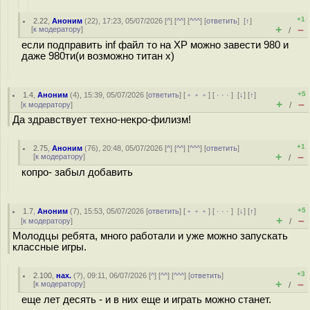
+1
2.22
,
Аноним
(
22
), 17:23, 05/07/2026 [
^
] [
^^
] [
^^^
] [
ответить
]
[
↑
]
+
–
[
к модератору
]
/
если подправить inf файл то на ХР можно завести 980 и
даже 980ти(и возможно титан х)
+5
1.4
,
Аноним
(
4
), 15:39, 05/07/2026 [
ответить
] [
﹢﹢﹢
] [
· · ·
]
[
↓
] [
↑
]
+
–
[
к модератору
]
/
Да здравствует техно-некро-филизм!
+1
2.75
,
Аноним
(
76
), 20:48, 05/07/2026 [
^
] [
^^
] [
^^^
] [
ответить
]
+
–
[
к модератору
]
/
копро- забыл добавить
+5
1.7
,
Аноним
(
7
), 15:53, 05/07/2026 [
ответить
] [
﹢﹢﹢
] [
· · ·
]
[
↓
] [
↑
]
+
–
[
к модератору
]
/
Молодцы ребята, много работали и уже можно запускать
классные игры.
+3
2.100
,
нах.
(
?
), 09:11, 06/07/2026 [
^
] [
^^
] [
^^^
] [
ответить
]
+
–
[
к модератору
]
/
еще лет десять - и в них еще и играть можно станет.