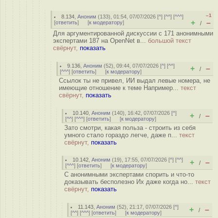
–1
8.134
,
Аноним
(
133
), 01:54, 07/07/2026 [
^
] [
^^
] [
^^^
]
+
–
[
ответить
]
[
к модератору
]
/
Для аргументированной дискуссии с 171 анонимными
экспертами 187 на OpenNet в...
большой текст
свёрнут,
показать
9.136
,
Аноним
(
52
), 09:44, 07/07/2026 [
^
] [
^^
]
+
–
/
[
^^^
] [
ответить
]
[
к модератору
]
Ссылок ты не привел, ИИ выдал левые номера, не
имеющие отношение к теме Например...
текст
свёрнут,
показать
10.140
,
Аноним
(
140
), 16:42, 07/07/2026 [
^
]
+
–
/
[
^^
] [
^^^
] [
ответить
]
[
к модератору
]
Зато смотри, какая польза - строить из себя
умного стало гораздо легче, даже п...
текст
свёрнут,
показать
10.142
,
Аноним
(
19
), 17:55, 07/07/2026 [
^
] [
^^
]
+
–
/
[
^^^
] [
ответить
]
[
к модератору
]
С анонимными экспертами спорить и что-то
доказывать бесполезно Их даже когда но...
текст
свёрнут,
показать
11.143
,
Аноним
(
52
), 21:17, 07/07/2026 [
^
]
+
–
/
[
^^
] [
^^^
] [
ответить
]
[
к модератору
]