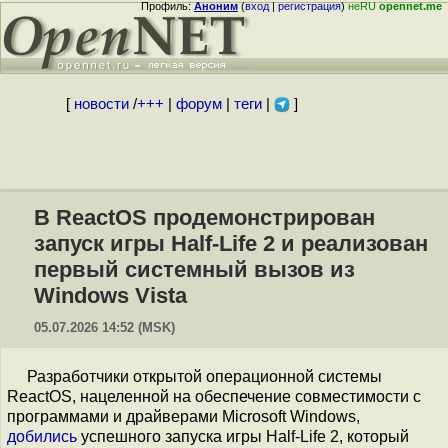
Профиль:
Аноним
(
вход
|
регистрация
)
неRU
opennet.me
[
новости
/
+++
|
форум
|
теги
|
]
В ReactOS продемонстрирован
запуск игры Half-Life 2 и реализован
первый системный вызов из
Windows Vista
05.07.2026 14:52 (MSK)
Разработчики открытой операционной системы
ReactOS, нацеленной на обеспечение совместимости с
программами и драйверами Microsoft Windows,
добились
успешного запуска игры Half-Life 2, который