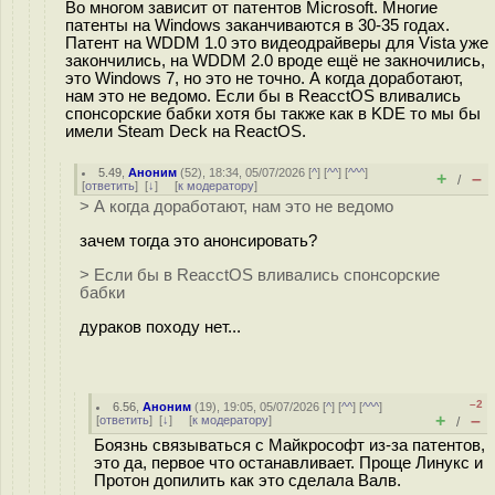
Во многом зависит от патентов Microsoft. Многие
патенты на Windows заканчиваются в 30-35 годах.
Патент на WDDM 1.0 это видеодрайверы для Vista уже
закончились, на WDDM 2.0 вроде ещё не закночились,
это Windows 7, но это не точно. А когда доработают,
нам это не ведомо. Если бы в ReacctOS вливались
спонсорские бабки хотя бы также как в KDE то мы бы
имели Steam Deck на ReactOS.
5.49
,
Аноним
(
52
), 18:34, 05/07/2026 [
^
] [
^^
] [
^^^
]
+
–
/
[
ответить
]
[
↓
] [
к модератору
]
> А когда доработают, нам это не ведомо
зачем тогда это анонсировать?
> Если бы в ReacctOS вливались спонсорские
бабки
дураков походу нет...
–2
6.56
,
Аноним
(
19
), 19:05, 05/07/2026 [
^
] [
^^
] [
^^^
]
+
–
[
ответить
]
[
↓
] [
к модератору
]
/
Боязнь связываться с Майкрософт из-за патентов,
это да, первое что останавливает. Проще Линукс и
Протон допилить как это сделала Валв.