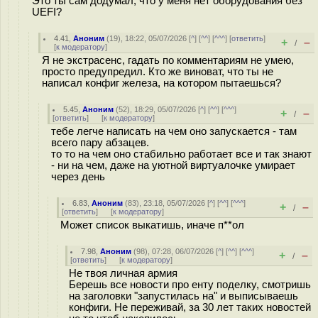
Это ты сам додумал, что у меня нет оборудования без
UEFI?
4.41
,
Аноним
(
19
), 18:22, 05/07/2026 [
^
] [
^^
] [
^^^
] [
ответить
]
+
–
/
[
к модератору
]
Я не экстрасенс, гадать по комментариям не умею,
просто предупредил. Кто же виноват, что ты не
написал конфиг железа, на котором пытаешься?
5.45
,
Аноним
(
52
), 18:29, 05/07/2026 [
^
] [
^^
] [
^^^
]
+
–
/
[
ответить
]
[
к модератору
]
тебе легче написать на чем оно запускается - там
всего пару абзацев.
то то на чем оно стабильно работает все и так знают
- ни на чем, даже на уютной виртуалочке умирает
через день
6.83
,
Аноним
(
83
), 23:18, 05/07/2026 [
^
] [
^^
] [
^^^
]
+
–
/
[
ответить
]
[
к модератору
]
Может список выкатишь, иначе п**ол
7.98
,
Аноним
(
98
), 07:28, 06/07/2026 [
^
] [
^^
] [
^^^
]
+
–
/
[
ответить
]
[
к модератору
]
Не твоя личная армия
Берешь все новости про енту поделку, смотришь
на заголовки "запустилась на" и выписываешь
конфиги. Не переживай, за 30 лет таких новостей