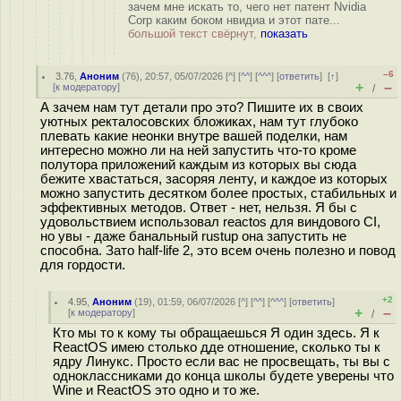
зачем мне искать то, чего нет патент Nvidia
Corp каким боком нвидиа и этот пате...
большой текст свёрнут,
показать
–6
3.76
,
Аноним
(
76
), 20:57, 05/07/2026 [
^
] [
^^
] [
^^^
] [
ответить
]
[
↑
]
+
–
[
к модератору
]
/
А зачем нам тут детали про это? Пишите их в своих
уютных ректалосовских бложиках, нам тут глубоко
плевать какие неонки внутре вашей поделки, нам
интересно можно ли на ней запустить что-то кроме
полутора приложений каждым из которых вы сюда
бежите хвастаться, засоряя ленту, и каждое из которых
можно запустить десятком более простых, стабильных и
эффективных методов. Ответ - нет, нельзя. Я бы с
удовольствием использовал reactos для виндового CI,
но увы - даже банальный rustup она запустить не
способна. Зато half-life 2, это всем очень полезно и повод
для гордости.
+2
4.95
,
Аноним
(
19
), 01:59, 06/07/2026 [
^
] [
^^
] [
^^^
] [
ответить
]
+
–
[
к модератору
]
/
Кто мы то к кому ты обращаешься Я один здесь. Я к
ReactOS имею столько дде отношение, сколько ты к
ядру Линукс. Просто если вас не просвещать, ты вы с
одноклассниками до конца школы будете уверены что
Wine и ReactOS это одно и то же.