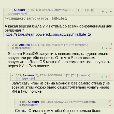
1.8
,
Аноним
(
8
), 15:56, 05/07/2026 [
ответить
] [
﹢﹢﹢
] [
· · ·
]
[
↓
] [
↑
]
+
–
/
[
к модератору
]
>успешного запуска игры Half-Life 2
А какая версия была ? Из стима со всеми обновлениями или
релизная ?
https://store.steampowered.com/app/220/HalfLife_2/
+1
2.18
,
Аноним
(
19
), 17:08, 05/07/2026 [
^
] [
^^
] [
^^^
] [
ответить
]
+
–
[
к модератору
]
/
Steam в ReactOS запустить невозможно, следовательно
запускали ретейл версию. О то что Steam нельзя
запустить в ReactOS можно было самостоятельно узнать
через ИИ в Гугл поиске.
3.21
,
Аноним
(
8
), 17:14, 05/07/2026 [
^
] [
^^
] [
^^^
] [
ответить
]
+
–
/
[
к модератору
]
Запускать игры из стима можно и без самого стима (*не
все) об этом можно было самостоятельно узнать через
ИИ в Гугл поиске.
–1
4.102
,
Аноним
(
19
), 11:18, 06/07/2026 [
^
] [
^^
] [
^^^
] [
ответить
]
+
–
[
к модератору
]
/
Смысл Стима в том чтобы без него нельзя было