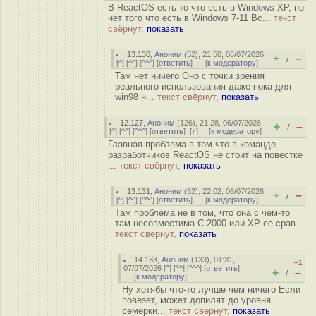
В ReactOS есть то что есть в Windows XP, но
нет того что есть в Windows 7-11 Вс...
текст
свёрнут,
показать
13.130
,
Аноним
(
52
), 21:50, 06/07/2026
+
–
/
[
^
] [
^^
] [
^^^
] [
ответить
]
[
к модератору
]
Там нет ничего Оно с точки зрения
реального использования даже пока для
win98 н...
текст свёрнут,
показать
12.127
,
Аноним
(
126
), 21:28, 06/07/2026
+
–
/
[
^
] [
^^
] [
^^^
] [
ответить
]
[
↑
] [
к модератору
]
Главная проблема в том что в команде
разработчиков ReactOS не стоит на повестке
...
текст свёрнут,
показать
13.131
,
Аноним
(
52
), 22:02, 06/07/2026
+
–
/
[
^
] [
^^
] [
^^^
] [
ответить
]
[
к модератору
]
Там проблема не в том, что она с чем-то
там несовместима С 2000 или ХР ее срав...
текст свёрнут,
показать
14.133
,
Аноним
(
133
), 01:31,
–1
07/07/2026 [
^
] [
^^
] [
^^^
] [
ответить
]
+
–
/
[
к модератору
]
Ну хотябы что-то лучше чем ничего Если
повезет, может допилят до уровня
семерки...
текст свёрнут,
показать