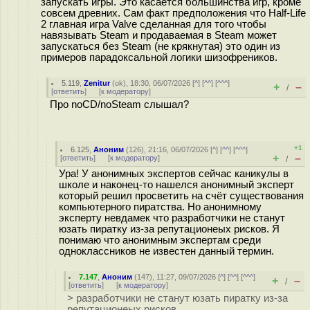
запускать игры. Это касается большинства игр, кроме
совсем древних. Сам факт предположения что Half-Life
2 главная игра Valve сделанная для того чтобы
навязывать Steam и продаваемая в Steam может
запускаться без Steam (не крякнутая) это один из
примеров парадоксальной логики шизофреников.
5.119
,
Zenitur
(
ok
), 18:30, 06/07/2026 [
^
] [
^^
] [
^^^
]
+
–
/
[
ответить
]
[
к модератору
]
Про noCD/noSteam слышал?
+1
6.125
,
Аноним
(
126
), 21:16, 06/07/2026 [
^
] [
^^
] [
^^^
]
+
–
[
ответить
]
[
к модератору
]
/
Ура! У анонимных экспертов сейчас каникулы в
школе и наконец-то нашелся анонимный эксперт
который решил просветить на счёт существования
компьютерного пиратства. Но анонимному
эксперту невдамек что разработчики не станут
юзать пиратку из-за репутационеых рисков. Я
понимаю что анонимным экспертам среди
одноклассников не известен данный термин.
7.147
,
Аноним
(
147
), 11:27, 09/07/2026 [
^
] [
^^
] [
^^^
]
+
–
/
[
ответить
]
[
к модератору
]
> разработчики не станут юзать пиратку из-за
репутационеых рисков