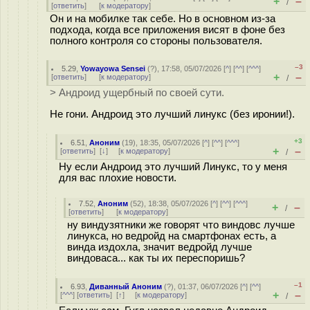
+
–
/
[
ответить
]
[
к модератору
]
Он и на мобилке так себе. Но в основном из-за
подхода, когда все приложения висят в фоне без
полного контроля со стороны пользователя.
–3
5.29
,
Yowayowa Sensei
(
?
), 17:58, 05/07/2026 [
^
] [
^^
] [
^^^
]
+
–
[
ответить
]
[
к модератору
]
/
> Андроид ущербный по своей сути.
Не гони. Андроид это лучший линукс (без иронии!).
+3
6.51
,
Аноним
(
19
), 18:35, 05/07/2026 [
^
] [
^^
] [
^^^
]
+
–
[
ответить
]
[
↓
] [
к модератору
]
/
Ну если Андроид это лучший Линукс, то у меня
для вас плохие новости.
7.52
,
Аноним
(
52
), 18:38, 05/07/2026 [
^
] [
^^
] [
^^^
]
+
–
/
[
ответить
]
[
к модератору
]
ну виндузятники же говорят что виндовс лучше
линукса, но ведройд на смартфонах есть, а
винда издохла, значит ведройд лучше
виндоваса... как ты их переспоришь?
–1
6.93
,
Диванный Аноним
(
?
), 01:37, 06/07/2026 [
^
] [
^^
]
+
–
[
^^^
] [
ответить
]
[
↑
] [
к модератору
]
/