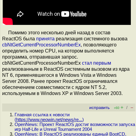
Помимо этого несколько дней назад в состав
ReactOS была
принята
реализация системного вызова
cbNtGetCurrentProcessorNumberEx
, позволяющего
определить номер CPU, на котором выполняется
программа, отправившая запрос.
cbNtGetCurrentProcessorNumberEx
стал первым
реализованным в ReactOS системным вызовом из ядра
NT 6, применявшегося в Windows Vista и Windows
Server 2008. Ранее проект ReactOS ограничивался
обеспечением совместимости с ядром NT 5.2,
используемым в Windows XP и Windows Server 2003.
+
–
исправить
/
+60
Главная ссылка к новости
(
https://www.neowin.net/news/re...
)
OpenNews: Проект ReactOS достиг возможности запуска
игр Half-Life и Unreal Tournament 2004
OpenNews: В ReactOS реализованы единый BootCD,