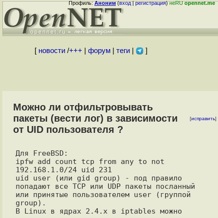
Профиль:
Аноним
(
вход
|
регистрация
)
неRU
opennet.me
[
новости
/
+++
|
форум
|
теги
|
]
Можно ли отфильтровывать
пакеты (вести лог) в зависимости
[
исправить
]
от UID пользователя ?
Для FreeBSD:

ipfw add count tcp from any to not 
192.168.1.0/24 uid 231

uid user (или gid group) - под правило 
попадают все TCP или UDP пакеты посланный 

или принятые пользователем user (группой 
group).

В Linux в ядрах 2.4.x в iptables можно 