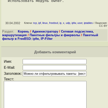
30.04.2002
Ключи:
tcp
,
ipf
,
linux
,
freebsd
,
ip
,
x
,
udp
,
ipfw
,
user
,
iptables
/ Лицензия:
CC-BY
Раздел:
Корень
/
Администратору
/
Сетевая подсистема,
маршрутизация
/
Пакетные фильтры и фаерволы
/
Пакетный
фильтр в FreeBSD: ipfw, IP-Filter
Добавить комментарий
Имя:
E-Mail:
Заголовок:
Текст: