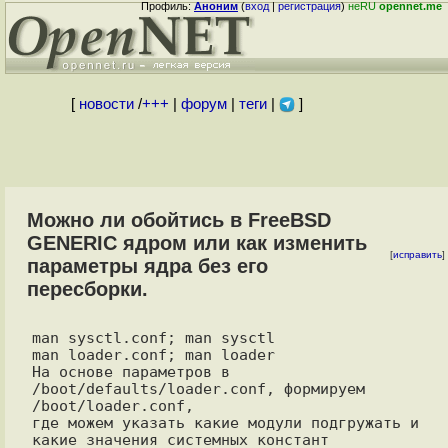
Профиль:
Аноним
(
вход
|
регистрация
)
неRU
opennet.me
[
новости
/
+++
|
форум
|
теги
|
]
Можно ли обойтись в FreeBSD
GENERIC ядром или как изменить
[
исправить
]
параметры ядра без его
пересборки.
man sysctl.conf; man sysctl

man loader.conf; man loader

На основе параметров в 
/boot/defaults/loader.conf, формируем 
/boot/loader.conf, 

где можем указать какие модули подгружать и 
какие значения системных констант 