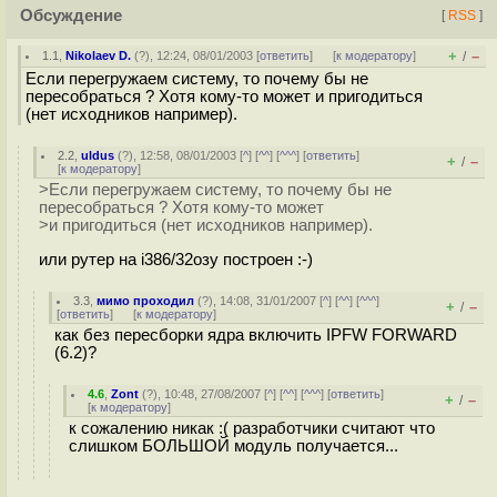
Обсуждение
[
RSS
]
+
–
1.1
,
Nikolaev D.
(
?
), 12:24, 08/01/2003 [
ответить
]
[
к модератору
]
/
Если перегружаем систему, то почему бы не
пересобраться ? Хотя кому-то может и пригодиться
(нет исходников например).
2.2
,
uldus
(
?
), 12:58, 08/01/2003 [
^
] [
^^
] [
^^^
] [
ответить
]
+
–
/
[
к модератору
]
>Если перегружаем систему, то почему бы не
пересобраться ? Хотя кому-то может
>и пригодиться (нет исходников например).
или рутер на i386/32озу построен :-)
3.3
,
мимо проходил
(
?
), 14:08, 31/01/2007 [
^
] [
^^
] [
^^^
]
+
–
/
[
ответить
]
[
к модератору
]
как без пересборки ядра включить IPFW FORWARD
(6.2)?
4.6
,
Zont
(
?
), 10:48, 27/08/2007 [
^
] [
^^
] [
^^^
] [
ответить
]
+
–
/
[
к модератору
]
к сожалению никак :( разработчики считают что
слишком БОЛЬШОЙ модуль получается...