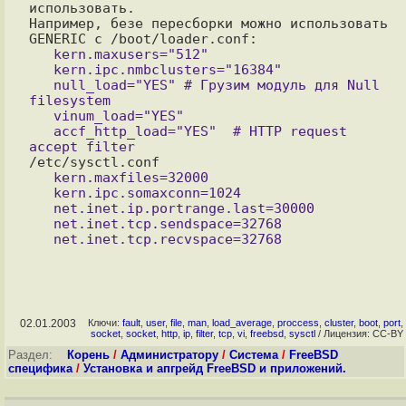
использовать.

Например, безе пересборки можно использовать 
   kern.maxusers="512"

   kern.ipc.nmbclusters="16384"

   null_load="YES" # Грузим модуль для Null 
filesystem

   vinum_load="YES"

   accf_http_load="YES"  # HTTP request 
   kern.maxfiles=32000

   kern.ipc.somaxconn=1024

   net.inet.ip.portrange.last=30000

   net.inet.tcp.sendspace=32768

02.01.2003
Ключи:
fault
,
user
,
file
,
man
,
load_average
,
proccess
,
cluster
,
boot
,
port
,
socket
,
socket
,
http
,
ip
,
filter
,
tcp
,
vi
,
freebsd
,
sysctl
/ Лицензия: CC-BY
Раздел:
Корень
/
Администратору
/
Система
/
FreeBSD
специфика
/
Установка и апгрейд FreeBSD и приложений.