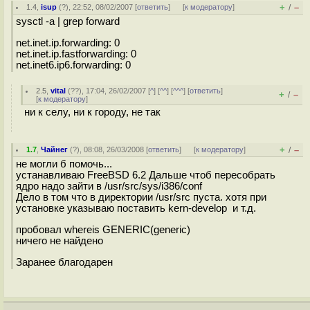
+
–
1.4
,
isup
(
?
), 22:52, 08/02/2007 [
ответить
]
[
к модератору
]
/
sysctl -a | grep forward
net.inet.ip.forwarding: 0
net.inet.ip.fastforwarding: 0
net.inet6.ip6.forwarding: 0
2.5
,
vital
(
??
), 17:04, 26/02/2007 [
^
] [
^^
] [
^^^
] [
ответить
]
+
–
/
[
к модератору
]
ни к селу, ни к городу, не так
+
–
1.7
,
Чайнег
(
?
), 08:08, 26/03/2008 [
ответить
]
[
к модератору
]
/
не могли б помочь...
устанавливаю FreeBSD 6.2 Дальше чтоб пересобрать
ядро надо зайти в /usr/src/sys/i386/conf
Дело в том что в директории /usr/src пуста. хотя при
установке указываю поставить kern-develop и т.д.
пробовал whereis GENERIC(generic)
ничего не найдено
Заранее благодарен