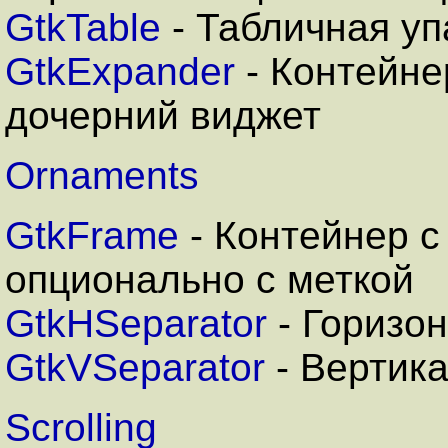
GtkTable
- Табличная уп
GtkExpander
- Контейне
дочерний виджет
Ornaments
GtkFrame
- Контейнер с
опционально с меткой
GtkHSeparator
- Горизо
GtkVSeparator
- Вертик
Scrolling