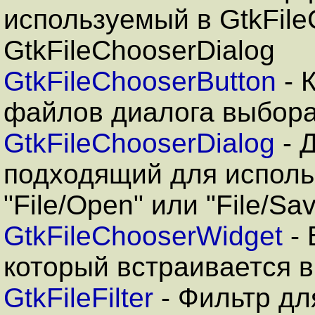
используемый в GtkFile
GtkFileChooserDialog
GtkFileChooserButton
- 
файлов диалога выбор
GtkFileChooserDialog
- 
подходящий для испол
"File/Open" или "File/Sa
GtkFileChooserWidget
- 
который встраивается в
GtkFileFilter
- Фильтр дл