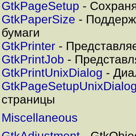
GtkPageSetup
- Сохран
GtkPaperSize
- Поддерж
бумаги
GtkPrinter
- Представля
GtkPrintJob
- Представл
GtkPrintUnixDialog
- Диа
GtkPageSetupUnixDialo
страницы
Miscellaneous
GtkAdjustment
- GtkObj