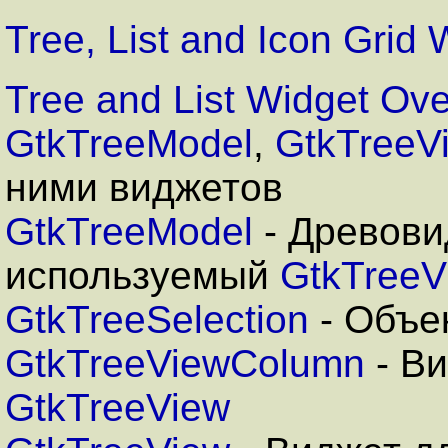
Tree, List and Icon Grid 
Tree and List Widget Ov
GtkTreeModel
,
GtkTreeV
ними виджетов
GtkTreeModel
- Древов
используемый
GtkTreeV
GtkTreeSelection
- Объе
GtkTreeViewColumn
- Ви
GtkTreeView