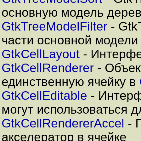
основную модель дерев
GtkTreeModelFilter
- Gtk
части основной модели
GtkCellLayout
- Интерфе
GtkCellRenderer
- Объе
единственную ячейку в
GtkCellEditable
- Интерф
могут использоваться д
GtkCellRendererAccel
- 
акселератор в ячейке