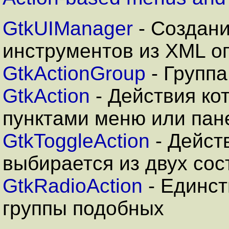
GtkUIManager
- Создани
инструментов из XML о
GtkActionGroup
- Группа
GtkAction
- Действия ко
пунктами меню или пан
GtkToggleAction
- Дейст
выбирается из двух сос
GtkRadioAction
- Единст
группы подобных