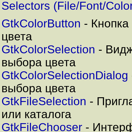
Selectors (File/Font/Colo
GtkColorButton
- Кнопка
цвета
GtkColorSelection
- Вид
выбора цвета
GtkColorSelectionDialog
выбора цвета
GtkFileSelection
- Пригл
или каталога
GtkFileChooser
- Интер