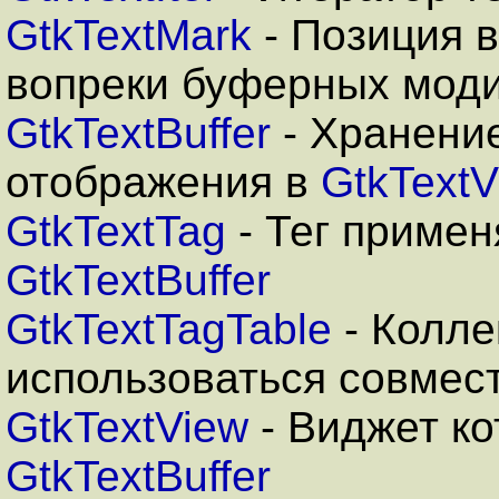
GtkTextMark
- Позиция 
вопреки буферных мод
GtkTextBuffer
- Хранение
отображения в
GtkTextV
GtkTextTag
- Тег примен
GtkTextBuffer
GtkTextTagTable
- Колле
использоваться совмес
GtkTextView
- Виджет к
GtkTextBuffer