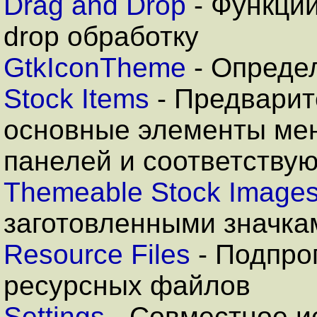
Drag and Drop
-
Функции
drop обработку
GtkIconTheme
- Определ
Stock Items
- Предварит
основные элементы ме
панелей и соответствую
Themeable Stock Image
заготовленными значка
Resource Files
-
Подпро
ресурсных файлов
Settings
-
Совместное и