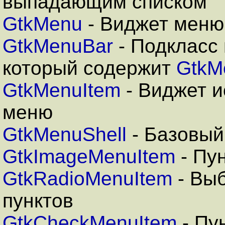
выпадающим списком
GtkMenu
- Виджет меню
GtkMenuBar
- Подкласс
который содержит
GtkM
GtkMenuItem
- Виджет и
меню
GtkMenuShell
- Базовый
GtkImageMenuItem
- Пу
GtkRadioMenuItem
- Выб
пунктов
GtkCheckMenuItem
- Пу