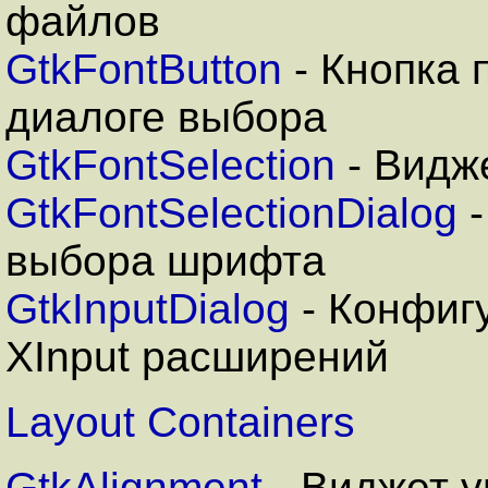
файлов
GtkFontButton
- Кнопка
диалоге выбора
GtkFontSelection
- Видж
GtkFontSelectionDialog
-
выбора шрифта
GtkInputDialog
- Конфиг
XInput расширений
Layout Containers
GtkAlignment
- Виджет 