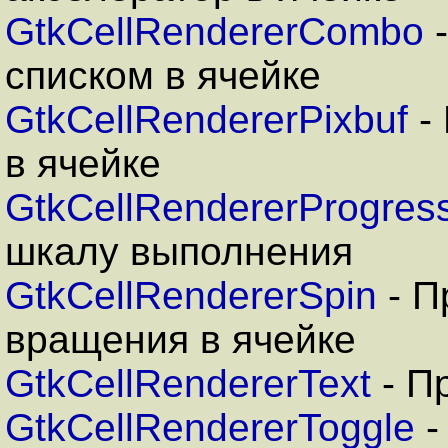
GtkCellRendererCombo
-
списком в ячейке
GtkCellRendererPixbuf
-
в ячейке
GtkCellRendererProgres
шкалу выполнения
GtkCellRendererSpin
- П
вращения в ячейке
GtkCellRendererText
- П
GtkCellRendererToggle
-