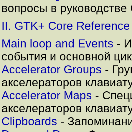
вопросы в руководстве
II. GTK+ Core Reference
Main loop and Events
-
И
события и основной ци
Accelerator Groups
-
Гру
акселераторов клавиат
Accelerator Maps
- С
пец
акселераторов клавиат
Clipboards
- З
апоминани