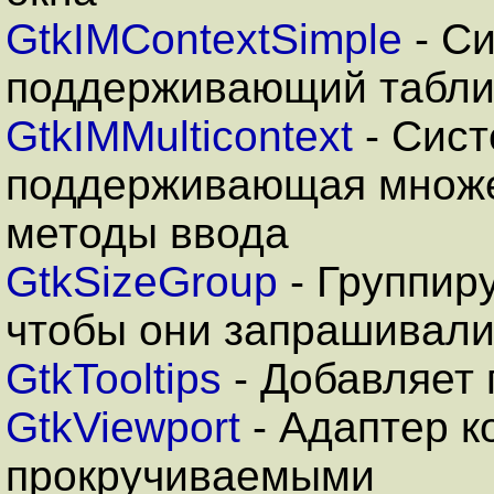
GtkIMContextSimple
- Си
поддерживающий табли
GtkIMMulticontext
- Сист
поддерживающая множе
методы ввода
GtkSizeGroup
- Группир
чтобы они запрашивали
GtkTooltips
- Добавляет 
GtkViewport
- Адаптер к
прокручиваемыми