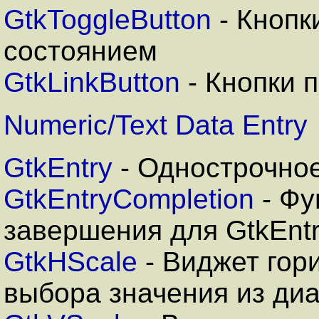
GtkToggleButton
- Кнопк
состоянием
GtkLinkButton
- Кнопки 
Numeric/Text Data Entry
GtkEntry
- Однострочное
GtkEntryCompletion
- Фу
завершения для GtkEnt
GtkHScale
- Виджет гор
выбора значения из ди