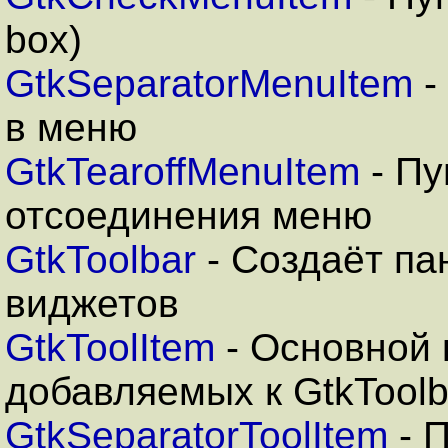
box)
GtkSeparatorMenuItem
-
в меню
GtkTearoffMenuItem
- Пу
отсоединения меню
GtkToolbar
- Создаёт па
виджетов
GtkToolItem
- Основной 
добавляемых к GtkToolb
GtkSeparatorToolItem
- 