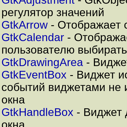
регулятор значений
GtkArrow
- Отображает 
GtkCalendar
- Отобража
пользователю выбирать
GtkDrawingArea
- Видже
GtkEventBox
- Виджет и
событий виджетами не
окна
GtkHandleBox
- Виджет 
окна