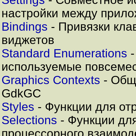
настройки между прил
Bindings
-
Привязки кла
виджетов
Standard Enumerations
-
используемые повсеме
Graphics Contexts
- Общ
GdkGC
Styles
-
Функции для от
Selections
- Функции дл
процессорного взаимод