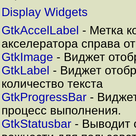
Display Widgets
GtkAccelLabel
- Метка к
акселератора справа от
GtkImage
- Виджет ото
GtkLabel
- Виджет отоб
количество текста
GtkProgressBar
- Видже
процесс выполнения.
GtkStatusbar
- Выводит