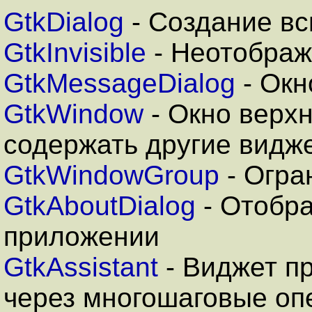
GtkDialog
- Создание в
GtkInvisible
- Неотобра
GtkMessageDialog
- Окн
GtkWindow
-
Окно верхн
содержать другие видж
GtkWindowGroup
- Огра
GtkAboutDialog
- Отобр
приложении
GtkAssistant
- Виджет п
через многошаговые оп