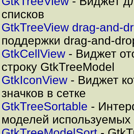
GtkTreeView
- Виджет д
списков
GtkTreeView drag-and-d
поддержки drag-and-dro
GtkCellView
- Виджет о
строку GtkTreeModel
GtkIconView
- Виджет к
значков в сетке
GtkTreeSortable
- Интер
моделей используемых 
GtkTreeModelSort
- GtkT