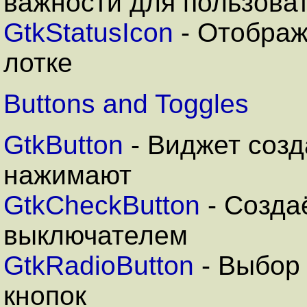
важности для пользова
GtkStatusIcon
- Отображ
лотке
Buttons and Toggles
GtkButton
-
Виджет созд
нажимают
GtkCheckButton
- Созда
выключателем
GtkRadioButton
- Выбор 
кнопок