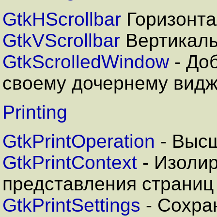
GtkHScrollbar
Горизонта
GtkVScrollbar
Вертикаль
GtkScrolledWindow
- До
своему дочернему видж
Printing
GtkPrintOperation
- Высш
GtkPrintContext
- Изоли
представления страниц
GtkPrintSettings
- Сохра