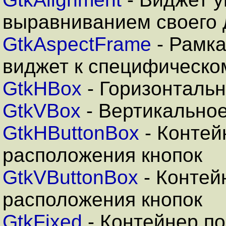
выравниванием своего 
GtkAspectFrame
- Рамк
виджет к специфическо
GtkHBox
- Горизонтальн
GtkVBox
- Вертикальное
GtkHButtonBox
- Контей
расположения кнопок
GtkVButtonBox
- Контей
расположения кнопок
GtkFixed
- Контейнер п