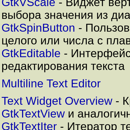
GtkVScale
- Виджет вер
выбора значения из ди
GtkSpinButton
- Пользов
целого или числа с пл
GtkEditable
- Интерфейс
редактирования текста
Multiline Text Editor
Text Widget Overview
- 
GtkTextView
и аналогич
GtkTextIter
- Итератор т