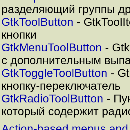
разделяющий группы др
GtkToolButton
- GtkTool
кнопки
GtkMenuToolButton
- Gt
с дополнительным вы
GtkToggleToolButton
- G
кнопку-переключатель
GtkRadioToolButton
- Пу
который содержит ради
Action-based menus and 