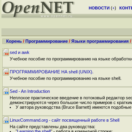
НОВОСТИ
(
+
)
КОНТ
Корень
/
Программирование
/
Языки программирования
/
sed и awk
Учебное пособие по программированию на языке обработки
ПРОГРАММИРОВАНИЕ НА shell (UNIX).
Учебное пособие по программированию на языке shell.
Sed - An Introduction
Неплохое практическое введение в потоковый редактор se
демонстрируются через большое число примеров с кратким
У автора руководства (Bruce Barnett) имеются подобны
LinuxCommand.org - сайт посвященный работе в Shell
На сайте представлены два руководства:
"
Learning the shell
" - работа в командной строке;