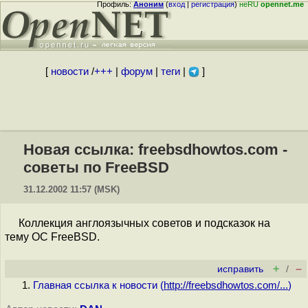
Профиль:
Аноним
(
вход
|
регистрация
)
неRU
opennet.me
[
новости
/
+++
|
форум
|
теги
|
]
Новая ссылка: freebsdhowtos.com -
советы по FreeBSD
31.12.2002 11:57 (MSK)
Коллекция англоязычных советов и подсказок на
тему ОС FreeBSD.
+
–
исправить
/
Главная ссылка к новости (
http://freebsdhowtos.com/...
)