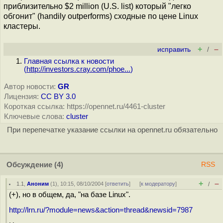
приблизительно $2 million (U.S. list) который "легко
обгонит" (handily outperforms) сходные по цене Linux
кластеры.
+
–
исправить
/
Главная ссылка к новости
(
http://investors.cray.com/phoe...
)
Автор новости:
GR
Лицензия:
CC BY 3.0
Короткая ссылка: https://opennet.ru/4461-cluster
Ключевые слова:
cluster
При перепечатке указание ссылки на opennet.ru обязательно
Обсуждение
(4)
RSS
+
–
1.1
,
Аноним
(
1
), 10:15, 08/10/2004 [
ответить
]
[
к модератору
]
/
(+), но в общем, да, "на базе Linux".
http://lrn.ru/?module=news&action=thread&newsid=7987