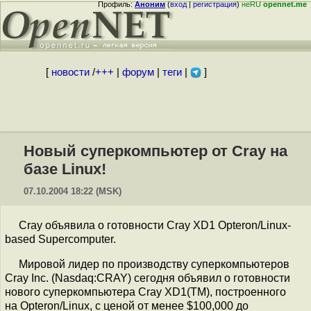
Профиль:
Аноним
(
вход
|
регистрация
)
неRU
opennet.me
[
новости
/
+++
|
форум
|
теги
|
]
Новый суперкомпьютер от Cray на
базе Linux!
07.10.2004 18:22 (MSK)
Cray объявила о готовности Cray XD1 Opteron/Linux-
based Supercomputer.
Мировой лидер по производству суперкомпьютеров
Cray Inc. (Nasdaq:CRAY) сегодня объявил о готовности
нового суперкомпьютера Cray XD1(TM), построенного
на Opteron/Linux, с ценой от менее $100,000 до