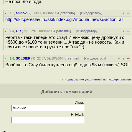
Не прошло и года.
+
–
1.2
,
aninov
(
?
), 13:17, 08/10/2004 [
ответить
]
[
к модератору
]
/
http://skif.pereslavl.ru/skif/index.cgi?module=news&action=all
+
–
1.4
,
GR
(
??
), 22:46, 08/10/2004 [
ответить
]
[
к модератору
]
/
Ребята - таки теперь это Cray! И нижнюю цену дропнули с
~$600 до <$100 тонн зелени ... А так да - не новость. Как и
почти все новости в рунете про "них" :)
+
–
1.6
,
SOLDIER
(
?
), 22:37, 09/10/2004 [
ответить
]
[
к модератору
]
/
Вообще-то Cray была куплена ещё году в 98-м (кажись) SGI!
игнорирование участников
|
лог модерирования
Добавить комментарий
Имя:
E-Mail: