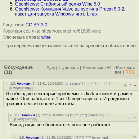
OpenNews: Стабильный релиз Wine 9.0
OpenNews: Компания Valve выпустила Proton 9.0-2,
пакет для запуска Windows-игр в Linux
Лицензия:
CC BY 3.0
Короткая ссылка: https://opennet.ru/61686-wine
Ключевые слова:
wine
При перепечатке указание ссылки на opennet.ru обязательно
Обсуждение
Ajax
|
1 уровень
|
Линейный
|
+/-
|
Раскрыть
(31)
всё
|
RSS
1.3
,
Аноним
(
3
), 21:41, 10/08/2024 [
ответить
] [
﹢﹢﹢
] [
· · ·
]
[
↓
]
+
–
/
[
к модератору
]
Я наблюдаю некоторые проблемы с dxvk и юнити-играми в
вайне. Они работают в 1 из 10 перезапусков. И рандомно
грохают сессию после альттаба.
2.7
,
Аноним
(
7
), 22:14, 10/08/2024 [
^
] [
^^
] [
^^^
] [
ответить
]
[
↓
]
+
–
/
[
к модератору
]
Вывод один не обновляться пока все работает.
+3
3.9
,
Аноним
(
9
), 23:49, 10/08/2024 [
^
] [
^^
] [
^^^
] [
ответить
]