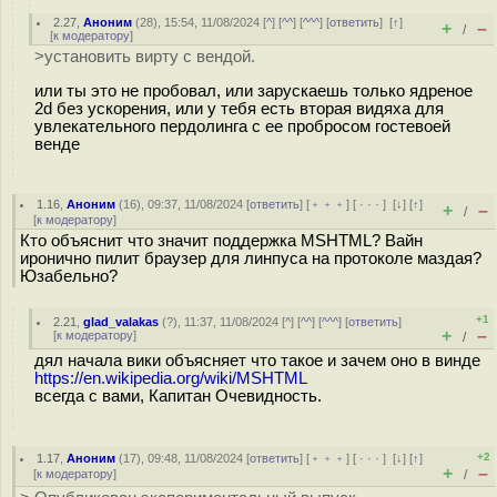
2.27
,
Аноним
(
28
), 15:54, 11/08/2024 [
^
] [
^^
] [
^^^
] [
ответить
]
[
↑
]
+
–
/
[
к модератору
]
>установить вирту с вендой.
или ты это не пробовал, или зарускаешь только ядреное
2d без ускорения, или у тебя есть вторая видяха для
увлекательного пердолинга с ее пробросом гостевоей
венде
1.16
,
Аноним
(
16
), 09:37, 11/08/2024 [
ответить
] [
﹢﹢﹢
] [
· · ·
]
[
↓
] [
↑
]
+
–
/
[
к модератору
]
Кто объяснит что значит поддержка MSHTML? Вайн
иронично пилит браузер для линпуса на протоколе маздая?
Юзабельно?
+1
2.21
,
glad_valakas
(
?
), 11:37, 11/08/2024 [
^
] [
^^
] [
^^^
] [
ответить
]
+
–
[
к модератору
]
/
дял начала вики объясняет что такое и зачем оно в винде
https://en.wikipedia.org/wiki/MSHTML
всегда с вами, Капитан Очевидность.
+2
1.17
,
Аноним
(
17
), 09:48, 11/08/2024 [
ответить
] [
﹢﹢﹢
] [
· · ·
]
[
↓
] [
↑
]
+
–
[
к модератору
]
/