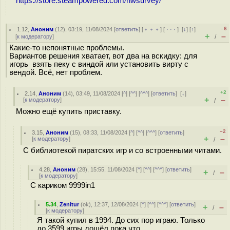
https://store.steampowered.com/hwsurvey/
–6
1.12
,
Аноним
(
12
), 03:19, 11/08/2024 [
ответить
] [
﹢﹢﹢
] [
· · ·
]
[
↓
] [
↑
]
+
–
[
к модератору
]
/
Какие-то непонятные проблемы.
Вариантов решения хватает, вот два на вскидку: для
игорь взять пеку с виндой или установить вирту с
вендой. Всё, нет проблем.
+2
2.14
,
Аноним
(
14
), 03:49, 11/08/2024 [
^
] [
^^
] [
^^^
] [
ответить
]
[
↓
]
+
–
[
к модератору
]
/
Можно ещё купить приставку.
–2
3.15
,
Аноним
(
15
), 08:33, 11/08/2024 [
^
] [
^^
] [
^^^
] [
ответить
]
+
–
[
к модератору
]
/
С библиотекой пиратских игр и со встроенными читами.
4.28
,
Аноним
(
28
), 15:55, 11/08/2024 [
^
] [
^^
] [
^^^
] [
ответить
]
+
–
/
[
к модератору
]
С кариком 9999in1
5.34
,
Zenitur
(
ok
), 12:37, 12/08/2024 [
^
] [
^^
] [
^^^
] [
ответить
]
+
–
/
[
к модератору
]
Я такой купил в 1994. До сих пор играю. Только
до 3599 игры дошёл пока что