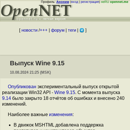
Профиль:
Аноним
(
вход
|
регистрация
)
неRU
opennet.me
[
новости
/
+++
|
форум
|
теги
|
]
Выпуск Wine 9.15
10.08.2024 21:25 (MSK)
Опубликован
экспериментальный выпуск открытой
реализации Win32 API -
Wine 9.15
. С момента выпуска
9.14
было закрыто 18 отчётов об ошибках и внесено 240
изменений.
Наиболее важные
изменения
:
В движок MSHTML добавлена поддержка