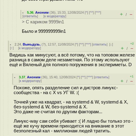
5.36
,
Аноним
(
36
), 15:33, 12/08/2024 [
^
] [
^^
] [
^^^
]
+
–
/
[
ответить
]
[
к модератору
]
> С кариком 9999in1
Было и 999999999in1
+2
2.24
,
Выньдузь.
(
?
), 12:57, 11/08/2024 [
^
] [
^^
] [
^^^
] [
ответить
]
[
↓
]
+
–
[
↑
] [
к модератору
]
/
Видишь как минусуют, а всё потому, что на топовом железе
разница в самом деле незаметная. По этому используют
ещё и Вяленый для полного погружения в экспериметы. D
+1
3.37
,
Аноним
(
36
), 15:40, 12/08/2024 [
^
] [
^^
] [
^^^
] [
ответить
]
+
–
[
к модератору
]
/
Похоже, опять разделение сил и дистров линукс-
сообщества - на с X vs УГ W. :(
Точней уже на квадрат, - на systemd & W, systemd & X,
без-systemd & W, без-systemd & X.
Это даже не считая по другим факторам...
Линукс-way сам себя убивает :( И ладно бы только это -
ещё же кучу времени приходится на вникание в этот
безполезный кал - миллионам людей тратить.