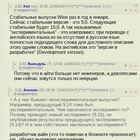
+3
2.20
,
Kerr
(
ok
), 10:35, 11/08/2024 [
^
] [
^^
] [
^^^
] [
ответить
]
[
↓
] [
↑
]
+
–
[
к модератору
]
/
Стабильные выпуски Wine раз в год в январе.
Сейчас стабильная версия - это 9.0. Следующая
стабильная будет 10.0. А так называемые
"экспериментальные" - это компромисс при переводе с
английского языка из-за отсуствия в русском язые
полностью подходящего слова для дословного описания
этого одним словом. На английском это "версия в
разработке" (Development version).
3.23
,
Выньдузь.
(
?
), 12:43, 11/08/2024 [
^
] [
^^
] [
^^^
] [
ответить
]
+
–
/
[
к модератору
]
Потому что в айти больше нет инженеров, а девляпсами
они сейчас зовутся только по инерции.
2.32
,
Аноним
(
32
), 08:39, 12/08/2024 [
^
] [
^^
] [
^^^
] [
ответить
]
[
↑
]
+
–
/
[
к модератору
]
> А у них бывают неэкспериментальные выпуски?
Например, предыдущий 9.14 тоже был
экспериментальным. Чем закончился эксперимент-то?
Почему проводят новый эксперимент (9.15), не
опубликовав результаты предыдущего эксперимента
(9.14)? И в чем собственно заключался эксперимент?
разработчик вайн (что-то помечая в блокноте произносит):
хм.. объект выражает недоумение