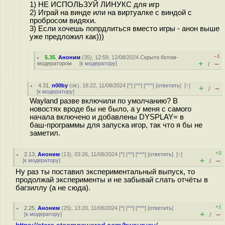
1) НЕ ИСПОЛЬЗУЙ ЛИНУКС для игр
2) Играй на винде или на виртуалке с виндой с
пробросом видяхи.
3) Если хочешь попрдлиться вместо игры - анон выше
уже предложил как)))
–1
5.35
,
Аноним
(
35
), 12:59, 12/08/2024
Скрыто ботом-
+
–
модератором
[
к модератору
]
/
4.31
,
n00by
(
ok
), 16:22, 11/08/2024 [
^
] [
^^
] [
^^^
] [
ответить
]
[
↑
]
+
–
/
[
к модератору
]
Wayland разве включили по умолчанию? В
новостях вроде бы не было, а у меня с самого
начала включено и добавлены DYSPLAY= в
баш-программы для запуска игор, так что я бы не
заметил.
+3
2.13
,
Аноним
(
13
), 03:26, 11/08/2024 [
^
] [
^^
] [
^^^
] [
ответить
]
[
↑
]
+
–
[
к модератору
]
/
Ну раз ты поставил экспериментальный выпуск, то
продолжай эксперименты и не забывай слать отчёты в
багзиллу (а не сюда).
+1
2.25
,
Аноним
(
25
), 13:20, 11/08/2024 [
^
] [
^^
] [
^^^
] [
ответить
]
+
–
[
к модератору
]
/