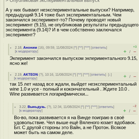
> Опубликован экспериментальный выпуск
А у них бывают неэкспериментальные выпуски? Например,
предыдущий 9.14 тоже был экспериментальным. Чем
закончился эксперимент-то? Почему проводят новый
эксперимент (9.15), не опубликовав результаты предыдущего
эксперимента (9.14)? И в чем собственно заключался
эксперимент?
+3
2.18
,
Аноним
(
16
), 09:59, 11/08/2024 [
^
] [
^^
] [
^^^
] [
ответить
]
+
–
[
к модератору
]
/
Экперимент закончился выпуском экпериментального 9.15,
ясно же!
2.19
,
AKTEON
(
?
), 10:16, 11/08/2024 [
^
] [
^^
] [
^^^
] [
ответить
]
[
↓
]
+
–
/
[
к модератору
]
так 15 лет назад все ждали, выйдет неэкспериментальный
wine 1.0 и усе - полный и кокончательный . Ждите 10.0 .
Wine развивается логарифмически...
–2
3.22
,
Выньдузь.
(
?
), 12:34, 11/08/2024 [
^
] [
^^
] [
^^^
] [
ответить
]
+
–
[
к модератору
]
/
Во-во, пока развивается я на Винде поиграю в своё
удовольствие. Чел выше ещё Вяленого юзает вдобавок.
Бгг. С другой стороны это Вайн, а не Протон. Всякое
может быть на самом деле.