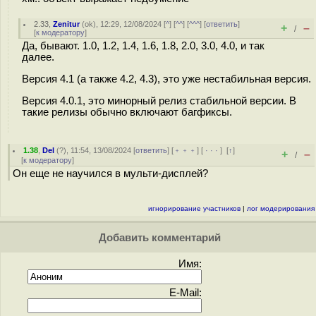
2.33
,
Zenitur
(
ok
), 12:29, 12/08/2024 [
^
] [
^^
] [
^^^
] [
ответить
]
+
–
/
[
к модератору
]
Да, бывают. 1.0, 1.2, 1.4, 1.6, 1.8, 2.0, 3.0, 4.0, и так
далее.
Версия 4.1 (а также 4.2, 4.3), это уже нестабильная версия.
Версия 4.0.1, это минорный релиз стабильной версии. В
такие релизы обычно включают багфиксы.
1.38
,
Del
(
?
), 11:54, 13/08/2024 [
ответить
] [
﹢﹢﹢
] [
· · ·
]
[
↑
]
+
–
/
[
к модератору
]
Он еще не научился в мульти-дисплей?
игнорирование участников
|
лог модерирования
Добавить комментарий
Имя:
E-Mail: