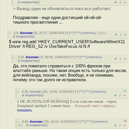
+
–
[
к модератору
]
/
> Вывод один не обновляться пока все работает.
Поздравляю - еще одни достигший ой-ой-ой-
тишного просветления ...
2.8
,
Аноним
(
8
), 22:37, 10/08/2024 [
^
] [
^^
] [
^^^
] [
ответить
]
[
↓
] [
↑
]
+
–
/
[
к модератору
]
$ wine reg add 'HKEY_CURRENT_USER\Software\Wine\X11
Driver' /t REG_SZ /v UseTakeFocus /d N /f
3.10
,
Аноним
(
3
), 00:09, 11/08/2024 [
^
] [
^^
] [
^^^
] [
ответить
]
+
–
/
[
к модератору
]
Да, это помогало справиться с 100% фризом при
альттабе раньше. Но такая опция есть только для иксов,
для вейланда, похоже, нет. Вообще, я не понимаю,
почему это так долго не исправляли.
+1
4.26
,
Аноним
(
26
), 14:49, 11/08/2024 [
^
] [
^^
] [
^^^
] [
ответить
]
+
–
[
к модератору
]
/
1 НЕ ИСПОЛЬЗУЙ ВЕЙЛАНД Если cовсем никак - через
Xwayland пробуй 2 самая безп...
большой текст свёрнут,
показать
–5
4.29
,
Аноним
(
29
), 16:14, 11/08/2024 [
^
] [
^^
] [
^^^
] [
ответить
]
+
–
[
↓
] [
к модератору
]
/