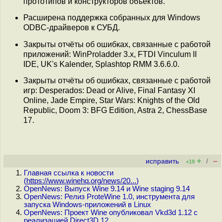
прототипов и конструкторов объектов.
Расширена поддержка собранных для Windows
ODBC-драйверов к СУБД.
Закрыты отчёты об ошибках, связанные с работой
приложений: WinProladder 3.x, FTDI Vinculum II
IDE, UK's Kalender, Splashtop RMM 3.6.6.0.
Закрыты отчёты об ошибках, связанные с работой
игр: Desperados: Dead or Alive, Final Fantasy XI
Online, Jade Empire, Star Wars: Knights of the Old
Republic, Doom 3: BFG Edition, Astra 2, ChessBase
17.
+
–
исправить
/
+19
Главная ссылка к новости
(
https://www.winehq.org/news/20...
)
OpenNews: Выпуск Wine 9.14 и Wine staging 9.14
OpenNews: Релиз ProteWine 1.0, инструмента для
запуска Windows-приложений в Linux
OpenNews: Проект Wine опубликовал Vkd3d 1.12 с
реализацией Direct3D 12