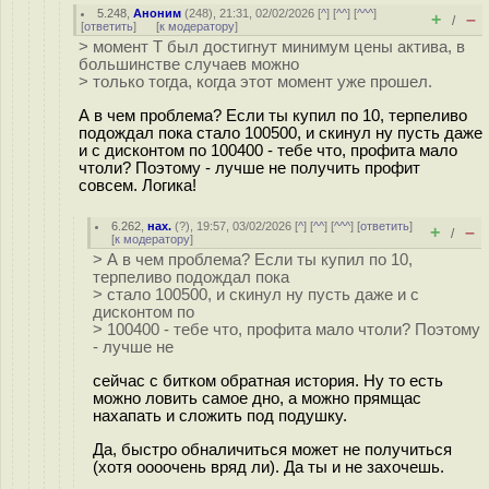
5.248
,
Аноним
(
248
), 21:31, 02/02/2026 [
^
] [
^^
] [
^^^
]
+
–
/
[
ответить
]
[
к модератору
]
> момент Т был достигнут минимум цены актива, в
большинстве случаев можно
> только тогда, когда этот момент уже прошел.
А в чем проблема? Если ты купил по 10, терпеливо
подождал пока стало 100500, и скинул ну пусть даже
и с дисконтом по 100400 - тебе что, профита мало
чтоли? Поэтому - лучше не получить профит
совсем. Логика!
6.262
,
нах.
(
?
), 19:57, 03/02/2026 [
^
] [
^^
] [
^^^
] [
ответить
]
+
–
/
[
к модератору
]
> А в чем проблема? Если ты купил по 10,
терпеливо подождал пока
> стало 100500, и скинул ну пусть даже и с
дисконтом по
> 100400 - тебе что, профита мало чтоли? Поэтому
- лучше не
сейчас с битком обратная история. Ну то есть
можно ловить самое дно, а можно прямщас
нахапать и сложить под подушку.
Да, быстро обналичиться может не получиться
(хотя оооочень вряд ли). Да ты и не захочешь.