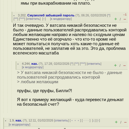
ямы при выкарабкивании на плато.
–1
3.202
,
Смузихлеб забывший пароль
(
?
), 06:26, 02/02/2026 [
^
]
+
–
[
^^
] [
^^^
] [
ответить
]
[
↑
] [
к модератору
]
/
И так очевидно. У ватсапа никакой безопасности не
было - данные пользователей распродавались конторой
любым желающим направо и налево по сходным ценам
Единственно что её огорчало - что кто-то кроме неё
может попытаться получать хоть какие-то данные её
пользователей, не заплатив ей за это. Это да, проблема
вселенского масштаба
4.244
,
нах.
(
?
), 17:28, 02/02/2026 [
^
] [
^^
] [
^^^
] [
ответить
]
+
–
/
[
к модератору
]
> У ватсапа никакой безопасности не было - данные
пользователей распродавались конторой
> любым желающим
пруфы, где пруфы, Билли?!
Я вот к примеру желающий - куда перевести деньжат
на безопасный счет?
1.9
,
нах.
(
?
), 12:11, 01/02/2026 [
ответить
] [
﹢﹢﹢
] [
· · ·
]
[
↓
] [
↑
]
+
–
/
[
к модератору
]