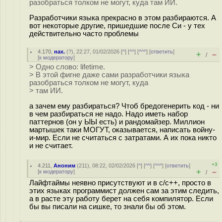
разобраться толком не могут, куда там ИИ.
Разработчики языка прекрасно в этом разбираются. А
вот некоторые другие, пришедшие после Си - у тех
действительно часто проблемы
4.170
,
нах.
(
?
), 22:27, 01/02/2026 [
^
] [
^^
] [
^^^
] [
ответить
]
+
–
/
[
к модератору
]
> Одно слово: lifetime.
> В этой фигне даже сами разработчики языка
разобраться толком не могут, куда
> там ИИ.
а зачем ему разбираться? Чтоб бредогенерить код - ни
в чем разбираться не надо. Надо иметь набор
паттернов (он у ЫЫ есть) и рандомайзер. Миллион
мартышек таки МОГУТ, оказывается, написать войну-
и-мир. Если не считаться с затратами. А их пока никто
и не считает.
+3
4.211
,
Аноним
(
211
), 08:22, 02/02/2026 [
^
] [
^^
] [
^^^
] [
ответить
]
+
–
[
к модератору
]
/
Лайфтаймы неявно присутствуют и в с/с++, просто в
этих языках программист должен сам за этим следить,
а в расте эту работу берет на себя компилятор. Если
бы вы писали на сишке, то знали бы об этом.