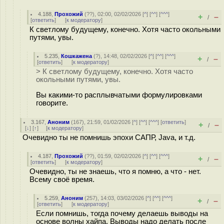
4.188
,
Прохожий
(
??
), 02:00, 02/02/2026 [
^
] [
^^
] [
^^^
]
+
–
/
[
ответить
]
[
к модератору
]
К светлому будущему, конечно. Хотя часто окольными
путями, увы.
5.235
,
Кошкажена
(
?
), 14:48, 02/02/2026 [
^
] [
^^
] [
^^^
]
+
–
/
[
ответить
]
[
к модератору
]
> К светлому будущему, конечно. Хотя часто
окольными путями, увы.
Вы какими-то расплывчатыми формулировками
говорите.
3.167
,
Аноним
(
167
), 21:59, 01/02/2026 [
^
] [
^^
] [
^^^
] [
ответить
]
+
–
/
[
↓
] [
↑
] [
к модератору
]
Очевидно ты не помнишь эпохи САПР, Java, и т.д.
4.187
,
Прохожий
(
??
), 01:59, 02/02/2026 [
^
] [
^^
] [
^^^
]
+
–
/
[
ответить
]
[
к модератору
]
Очевидно, ты не знаешь, что я помню, а что - нет.
Всему своё время.
5.259
,
Аноним
(
257
), 14:03, 03/02/2026 [
^
] [
^^
] [
^^^
]
+
–
/
[
ответить
]
[
к модератору
]
Если помнишь, тогда почему делаешь выводы на
основе волны хайпа. Выводы надо делать после