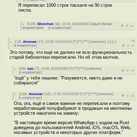
Я переписал 1000 строк паскаля на 90 строк
лиспа.
5.233
,
Shevchuk
(
ok
), 14:16, 02/02/2026
Скрыто ботом-
+
–
/
модератором
[
к модератору
]
+2
2.25
,
Аноним
(
17
), 12:28, 01/02/2026 [
^
] [
^^
] [
^^^
] [
ответить
]
[
↓
] [
↑
]
+
–
[
к модератору
]
/
Это потому, что ещё не далеко не всю функциональность
старой библиотеки переписали. Но об этом молчок.
3.56
,
нах.
(
?
), 13:06, 01/02/2026 [
^
] [
^^
] [
^^^
] [
ответить
]
+
–
/
[
к модератору
]
"ещё" у тебя лишнее. "Разумеется, никто даже и не
собирался!"
3.118
,
Аноним
(
118
), 17:34, 01/02/2026 [
^
] [
^^
] [
^^^
] [
ответить
]
+
–
/
[
к модератору
]
Ога, ога, ещё и самое важное не переписали и поэтому
неработающий полуфабрикат в продакшн на миллионы
устройств накатили на замену:
"В настоящее время версия WhatsApp с кодом на Rust
доведена до пользователей Android, iOS, macOS, Web,
носимых устройств и некоторых других платформ."