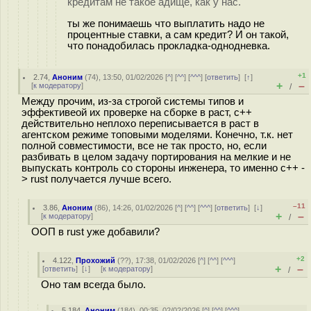
кредитам не такое адище, как у нас.
ты же понимаешь что выплатить надо не
процентные ставки, а сам кредит? И он такой,
что понадобилась прокладка-однодневка.
+1
2.74
,
Аноним
(
74
), 13:50, 01/02/2026 [
^
] [
^^
] [
^^^
] [
ответить
]
[
↑
]
+
–
[
к модератору
]
/
Между прочим, из-за строгой системы типов и
эффективеой их проверке на сборке в раст, c++
действительно неплохо переписывается в раст в
агентском режиме топовыми моделями. Конечно, т.к. нет
полной совместимости, все не так просто, но, если
разбивать в целом задачу портирования на мелкие и не
выпускать контроль со стороны инженера, то именно c++ -
> rust получается лучше всего.
–11
3.86
,
Аноним
(
86
), 14:26, 01/02/2026 [
^
] [
^^
] [
^^^
] [
ответить
]
[
↓
]
+
–
[
к модератору
]
/
ООП в rust уже добавили?
+2
4.122
,
Прохожий
(
??
), 17:38, 01/02/2026 [
^
] [
^^
] [
^^^
]
+
–
[
ответить
]
[
↓
] [
к модератору
]
/
Оно там всегда было.
5.184
,
Аноним
(
184
), 00:35, 02/02/2026 [
^
] [
^^
] [
^^^
]