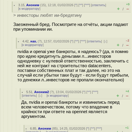
+9
3.15
,
Аноним
(
15
), 12:18, 01/02/2026 [
^
] [
^^
] [
^^^
] [
ответить
]
+
–
[
к модератору
]
/
> инвесторы любят ии-бредятину
Заезженный бред. Посмотрите на отчёты, акции падают
при упоминании ии.
–2
4.42
,
нах.
(
?
), 12:57, 01/02/2026 [
^
] [
^^
] [
^^^
] [
ответить
]
[
↓
]
+
–
[
к модератору
]
/
nvidia и openai уже банкроты, я надеюсь? (да, я помню
про идею кредитнуть деньгами л...инвесторов
однодневку с нулевой ответственностью, заключить с
ней же контракт на строительство datacenters,
поставки собственных плат и так далее, но это на
случай если убытки таки будут - если будут прибыли,
то денежки л..инвесторов не пропали окончательно)
+4
5.51
,
Аноним2
(
?
), 13:04, 01/02/2026 [
^
] [
^^
] [
^^^
]
+
–
[
ответить
]
[
↓
] [
к модератору
]
/
Да, nvidia и openai банкроты и извинились перед
всем человечеством, потому что впадение в
крайности при ответе на opennet является
аргументом.
+1
6.85
,
Аноним
(
85
), 14:25, 01/02/2026 [
^
] [
^^
] [
^^^
]