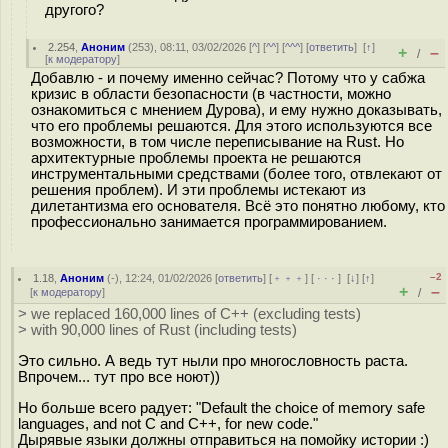
другого?
2.254
,
Аноним
(
253
), 08:11, 03/02/2026 [
^
] [
^^
] [
^^^
] [
ответить
]
[
↑
]
+
–
/
[
к модератору
]
Добавлю - и почему именно сейчас? Потому что у сабжа
кризис в области безопасности (в частности, можно
ознакомиться с мнением Дурова), и ему нужно доказывать,
что его проблемы решаются. Для этого используются все
возможности, в том числе переписывание на Rust. Но
архитектурные проблемы проекта не решаются
инструментальными средствами (более того, отвлекают от
решения проблем). И эти проблемы истекают из
дилетантизма его основателя. Всё это понятно любому, кто
профессионально занимается программированием.
–2
1.18
,
Аноним
(
-
), 12:24, 01/02/2026 [
ответить
] [
﹢﹢﹢
] [
· · ·
]
[
↓
] [
↑
]
+
–
[
к модератору
]
/
> we replaced 160,000 lines of C++ (excluding tests)
> with 90,000 lines of Rust (including tests)
Это сильно. А ведь тут ныли про многословность раста.
Впрочем... тут про все ноют))
Но больше всего радует: "Default the choice of memory safe
languages, and not C and C++, for new code."
Дырявые языки должны отправиться на помойку истории :)