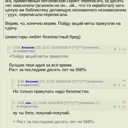
ага, примитивный питоновский скрипт переписать за десять
лет ниасилили (асилили но он... ой... что-то ниработал) зато
целую аж библиотеку делающую незнамочего незнамозачем
- ууух, переписали-переписали.
Верим, чо, конечно верим. Пойду акций меты прикуплю на
сдачу.
(инвесторы любят безопастный бред)
2.14
,
Аноним
(
23
), 12:17, 01/02/2026 [
^
] [
^^
] [
^^^
] [
ответить
]
+
–
/
[
к модератору
]
>Пойду акций меты прикуплю
Лучшая твоя идея за всё время.
Рост за последние десять лет на 568%.
+2
3.20
,
Аноним
(
17
), 12:25, 01/02/2026 [
^
] [
^^
] [
^^^
] [
ответить
]
+
–
[
к модератору
]
/
Но только прикупать надо безопастно.
+1
3.53
,
нах.
(
?
), 13:04, 01/02/2026 [
^
] [
^^
] [
^^^
] [
ответить
]
[
↓
]
+
–
[
к модератору
]
/
ну ты беги, покупай-покупай.
> Рост за последние десять лет на 568%.