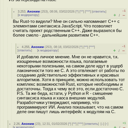
–1
3.253
,
Аноним
(
253
), 08:06, 03/02/2026 [
^
] [
^^
] [
^^^
] [
ответить
]
+
–
[
к модератору
]
/
Вы Rust-то видели? Мне он сильно напоминает C++ с
элементами синтаксиса JavaScript. Что позволяет
считать проект родственным С++. Даже выразился бы
более смело - дальнейшим развитием C++.
–1
4.255
,
Аноним
(
253
), 08:18, 03/02/2026 [
^
] [
^^
] [
^^^
]
+
–
[
ответить
]
[
к модератору
]
/
И добавлю личное мнение. Мне он не нравится, т.к.
изощренные возможности языка, полагаемые
некоторыми полезными, на самом деле идут в ущерб
лаконичности того же С. А это отвлекает от работы по
созданию действительно эффективных и красивых
алгоритмов. Хотя в принципе, можно использовать тот
комплекс возможностей Rust, которые необходимы и
достаточны. Тогда к чему всё это, если достаточно С.
P.S. Та же беда, кстати, у Python и R - смешение
синтаксиса языка и хаоса внешних модулей.
Разработчики утверждают, например, что
программируют ИИ. Анализ показывает, что на самом
деле они пишут лишь интерфейс к модулям на С.
+1
2.26
,
Аноним
(
23
), 12:31, 01/02/2026 [
^
] [
^^
] [
^^^
] [
ответить
]
[
↓
] [
↑
]
+
–
[
к модератору
]
/