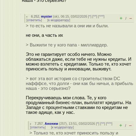
наша - это серьезно?
6.252
,
myster
(
ok
), 06:15, 03/02/2026 [
^
] [
^^
] [
^^^
]
+
–
/
[
ответить
]
[
к модератору
]
> то есть не называли а они им и были.
не они, а часть их
> Выжили те у кого папа - миллиардер.
Это не гарантирует особо ничего. Можно
облажаться даже, если тебе не нужны кредиты. И
можно взлететь с кредитами. Только те, кто хочет
приносить пользу и инновации, выживут.
> вот эта вот история со строительством DC
нафффсе, что долги - они как бы ничьи, а прибыль
наша - это серьезно?
Перекручиваешь мои слова. Те, у кого
продуманный бизнес-план, выплатят кредиты. На
Западе с процентными ставками по кредитам не
такое адище, как у нас.
7.257
,
Аноним
(
257
), 13:51, 03/02/2026 [
^
] [
^^
] [
^^^
]
+
–
/
[
ответить
]
[
к модератору
]
> Только те, кто хочет приносить пользу и