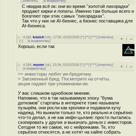
[
ответить
]
[
к модератору
]
С нвидиа всё ок: они во время "золотой лихорадки"
продают кирки и лопаты. Именно там больше всего и
богатеют при этих самых "лихорадках".
Так что у них не AI-бизнес, а бизнес поставщика для
AI-бизнеса.
4.110
,
kravich
(
ok
), 17:00, 01/02/2026 [
^
] [
^^
] [
^^^
] [
ответить
]
+
–
/
[
↑
] [
к модератору
]
Хорошо, если так
4.154
,
myster
(
ok
), 20:34, 01/02/2026 [
^
] [
^^
] [
^^^
] [
ответить
]
+
–
/
[
к модератору
]
>> инвесторы любят ии-бредятину
> Заезженный бред. Посмотрите на отчёты,
акции падают при упоминании ии.
У вас слишком однобокое мнение.
Напомню, что в так называемую эпоху "бума
доткомов" стартапы в интернете тоже называли
пузырём, они росли как кролики и подавали кучу
надежд. Но выжили только те, кто реально и серьёзно
что-то делал, а не как инфо-цыгане: просто пытались
скопировать у других и выкачать деньги с инвесторов.
Сегодня то же самое, но с нейронками. Те, кто
серьёзно относятся, а не хотят на хайпе собрать