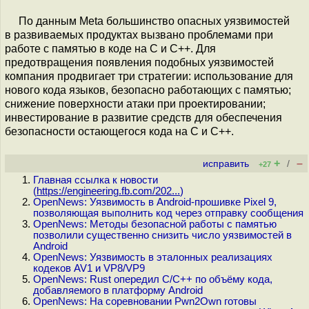
По данным Meta большинство опасных уязвимостей
в развиваемых продуктах вызвано проблемами при
работе с памятью в коде на C и C++. Для
предотвращения появления подобных уязвимостей
компания продвигает три стратегии: использование для
нового кода языков, безопасно работающих с памятью;
снижение поверхности атаки при проектировании;
инвестирование в развитие средств для обеспечения
безопасности остающегося кода на C и C++.
+
–
исправить
/
+27
Главная ссылка к новости
(
https://engineering.fb.com/202...
)
OpenNews: Уязвимость в Android-прошивке Pixel 9,
позволяющая выполнить код через отправку сообщения
OpenNews: Методы безопасной работы с памятью
позволили существенно снизить число уязвимостей в
Android
OpenNews: Уязвимость в эталонных реализациях
кодеков AV1 и VP8/VP9
OpenNews: Rust опередил C/C++ по объёму кода,
добавляемого в платформу Android
OpenNews: На соревновании Pwn2Own готовы