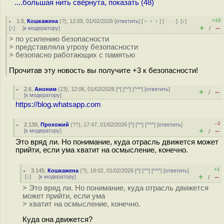
....большая нить свёрнута, показать (48)
+10
1.5
,
Кошкажена
(
?
), 12:05, 01/02/2026 [
ответить
] [
﹢﹢﹢
] [
· · ·
]
[
↓
]
+
–
[
↑
] [
к модератору
]
/
> по усилению безопасности
> представляла угрозу безопасности
> безопасно работающих с памятью
Прочитав эту новость вы получите +3 к безопасности!
2.6
,
Аноним
(
23
), 12:06, 01/02/2026 [
^
] [
^^
] [
^^^
] [
ответить
]
+
–
/
[
к модератору
]
https://blog.whatsapp.com
–2
2.130
,
Прохожий
(
??
), 17:47, 01/02/2026 [
^
] [
^^
] [
^^^
] [
ответить
]
+
–
[
к модератору
]
/
Это вряд ли. Но понимание, куда отрасль движется может
прийти, если ума хватит на осмысление, конечно.
+1
3.145
,
Кошкажена
(
?
), 19:02, 01/02/2026 [
^
] [
^^
] [
^^^
] [
ответить
]
+
–
[
↓
] [
к модератору
]
/
> Это вряд ли. Но понимание, куда отрасль движется
может прийти, если ума
> хватит на осмысление, конечно.
Куда она движется?