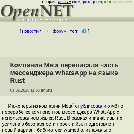
Профиль:
Аноним
(
вход
|
регистрация
)
неRU
opennet.me
[
новости
/
+++
|
форум
|
теги
|
]
Компания Meta переписала часть
мессенджера WhatsApp на языке
Rust
01.02.2026 11:33 (MSK)
*
Инженеры из компании
Meta
опубликовали
отчёт о
переработке компонентов мессенджера WhatsApp с
использованием языка Rust. В рамках инициативы по
усилению безопасности проекта был подготовлен
новый вариант библиотеки wamedia, изначально