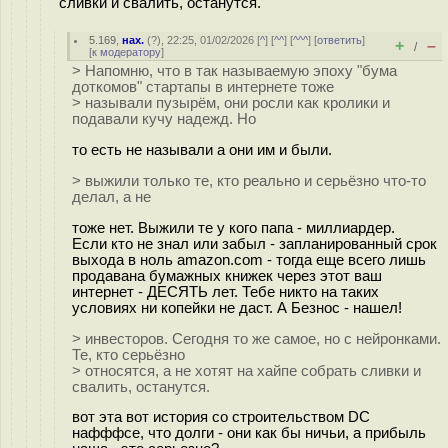
сливки и свалить, останутся.
5.169
,
нах.
(
?
), 22:25, 01/02/2026 [
^
] [
^^
] [
^^^
] [
ответить
]
+
–
/
[
к модератору
]
> Напомню, что в так называемую эпоху "бума
доткомов" стартапы в интернете тоже
> называли пузырём, они росли как кролики и
подавали кучу надежд. Но
то есть не называли а они им и были.
> выжили только те, кто реально и серьёзно что-то
делал, а не
тоже нет. Выжили те у кого папа - миллиардер.
Если кто не знал или забыл - запланированный срок
выхода в ноль amazon.com - тогда еще всего лишь
продавана бумажных книжек через этот ваш
интернет - ДЕСЯТЬ лет. Тебе никто на таких
условиях ни копейки не даст. А Безнос - нашел!
> инвесторов. Сегодня то же самое, но с нейронками.
Те, кто серьёзно
> относятся, а не хотят на хайпе собрать сливки и
свалить, останутся.
вот эта вот история со строительством DC
нафффсе, что долги - они как бы ничьи, а прибыль