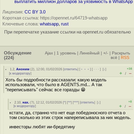
выплатить миллион долларов за уязвимость в WhatsApp
Лицензия:
CC BY 3.0
Короткая ссылка: https://opennet.ru/64719-whatsapp
Ключевые слова:
whatsapp
,
rust
При перепечатке указание ссылки на opennet.ru обязательно
Обсуждение
Ajax
|
1 уровень
|
Линейный
|
+/-
|
Раскрыть
(224)
всё
|
RSS
+38
1.2
,
Аноним
(
2
), 12:00, 01/02/2026 [
ответить
] [
﹢﹢﹢
] [
· · ·
]
[
↓
]
+
–
[
к модератору
]
/
Хоть бы подробности рассказали: какую модель
использовали, что было в AGENTS.md... А так
"переписывать" сейчас все горазды 😁
+8
2.10
,
нах.
(
?
), 12:12, 01/02/2026 [
^
] [
^^
] [
^^^
] [
ответить
]
[
↓
]
+
–
[
к модератору
]
/
кстати, да, странно что нет еще победоносного отчета о
том сколько из этих строк напереписывала за них модель.
инвесторы любят ии-бредятину