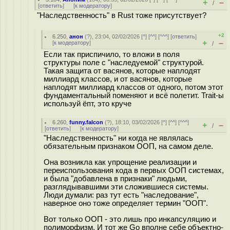
+
–
/
[
ответить
]
[
к модератору
]
"Наследственность" в Rust тоже присутствует?
+2
6.250
,
анон
(
?
), 23:04, 02/02/2026 [
^
] [
^^
] [
^^^
] [
ответить
]
+
–
[
к модератору
]
/
Если так приспичило, то вложи в поля
структуры поле с "наследуемой" структурой.
Такая защита от васянов, которые наплодят
миллиард классов, и от васянов, которые
наплодят миллиард классов от одного, потом этот
фундаментальный поменяют и всё полетит. Trait-ы
используй ёпт, это круче
6.260
,
funny.falcon
(
?
), 18:10, 03/02/2026 [
^
] [
^^
] [
^^^
]
+
–
/
[
ответить
]
[
к модератору
]
"Наследственность" ни когда не являлась
обязательным признаком ООП, на самом деле.
Она возникла как упрощение реализации и
переиспользования кода в первых ООП системах,
и была "добавлена в признаки" людьми,
разглядывавшими эти сложившиеся системы.
Люди думали: раз тут есть "наследование",
наверное оно тоже определяет термин "ООП".
Вот только ООП - это лишь про инкапсуляцию и
полиморфизм. И тот же Go вполне себе объектно-