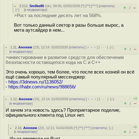
3.212
,
Sm0ke85
(
ok
), 09:09, 02/02/2026 [
^
] [
^^
] [
^^^
] [
ответить
]
+
–
/
[
↑
] [
к модератору
]
>Рост за последние десять лет на 568%.
Вот только данный сектор в разы больше вырос, а
мета аутсайдер в нем...
1.11
,
Аноним
(
23
), 12:14, 01/02/2026 [
ответить
] [
﹢﹢﹢
] [
· · ·
]
[
↑
]
+
–
/
[
к модератору
]
>инвестирование в развитие средств для обеспечения
безопасности остающегося кода на C и C++
Это очень хорошо, тем более, что после всех козней он всё
ещё самый популярный мессенджер:
-
https://3dnews.ru/1136052/
-
https://habr.com/ru/news/988656/
+2
1.12
,
Аноним
(
15
), 12:14, 01/02/2026 [
ответить
] [
﹢﹢﹢
] [
· · ·
]
[
↓
]
+
–
[
к модератору
]
/
И зачем эта новость здесь? Проприетарное поделие,
официального клиента под Linux нет.
+5
2.16
,
Аноним
(
23
), 12:21, 01/02/2026 [
^
] [
^^
] [
^^^
] [
ответить
]
[
↓
]
+
–
[
к модератору
]
/
Из-за перевода на Rust.