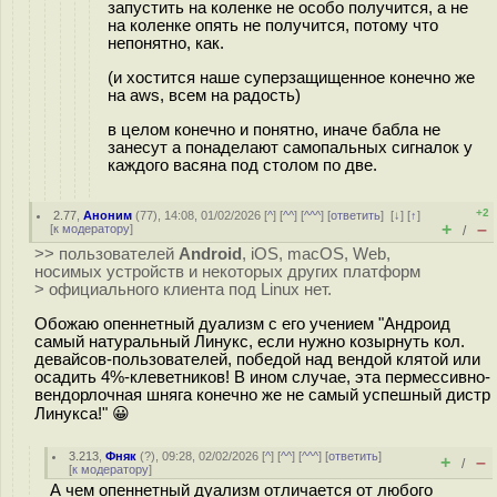
запустить на коленке не особо получится, а не
на коленке опять не получится, потому что
непонятно, как.
(и хостится наше суперзащищенное конечно же
на aws, всем на радость)
в целом конечно и понятно, иначе бабла не
занесут а понаделают самопальных сигналок у
каждого васяна под столом по две.
+2
2.77
,
Аноним
(
77
), 14:08, 01/02/2026 [
^
] [
^^
] [
^^^
] [
ответить
]
[
↓
] [
↑
]
+
–
[
к модератору
]
/
>> пользователей
Android
, iOS, macOS, Web,
носимых устройств и некоторых других платформ
> официального клиента под Linux нет.
Обожаю опеннетный дуализм с его учением "Андроид
самый натуральный Линукс, если нужно козырнуть кол.
девайсов-пользователей, победой над вендой клятой или
осадить 4%-клеветников! В ином случае, эта пермессивно-
вендорлочная шняга конечно же не самый успешный дистр
Линукса!" 😀
3.213
,
Фняк
(
?
), 09:28, 02/02/2026 [
^
] [
^^
] [
^^^
] [
ответить
]
+
–
/
[
к модератору
]
А чем опеннетный дуализм отличается от любого