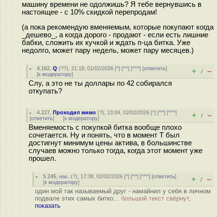
машину времени не одолжишь? Я тебе вернувшись в
настоящее - с 10% скидкой перепродам!
(а пока рекомендую вменяемым, которые покупают когда
_дешево_, а когда дорого - продают - если есть лишние
бабки, сложить их кучкой и ждать п-ца битка. Уже
недолго, может пару недель, может пару месяцев.)
4.162
,
Q
(
??
), 21:18, 01/02/2026 [
^
] [
^^
] [
^^^
] [
ответить
]
+
–
/
[
к модератору
]
Слу, а это не ты доллары по 42 собирался
откупать?
4.227
,
Проходил мимо
(
?
), 13:04, 02/02/2026 [
^
] [
^^
] [
^^^
]
+
–
/
[
ответить
]
[
к модератору
]
Вменяемость с покупкой битка вообще плохо
сочетается. Ну и понять, что в момент Т был
достигнут минимум цены актива, в большинстве
случаев можно только тогда, когда этот момент уже
прошел.
5.245
,
нах.
(
?
), 17:38, 02/02/2026 [
^
] [
^^
] [
^^^
] [
ответить
]
+
–
/
[
к модератору
]
один мой так называемый друг - намайнил у себя в личном
подвале этих самых битко...
большой текст свёрнут,
показать