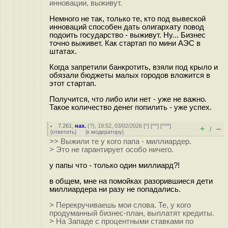
инновации, выживут.
Немного не так, только те, кто под вывеской
инноваций способен дать олигархату повод
подоить государство - выживут. Ну... Бизнес
точно выживет. Как стартап по мини АЭС в
штатах.
Когда запретили банкротить, взяли под крыло и
обязали бюджеты малых городов вложится в
этот стартап.
Получится, что либо или нет - уже не важно.
Такое количество денег попилить - уже успех.
7.261
,
нах.
(
?
), 19:52, 03/02/2026 [
^
] [
^^
] [
^^^
]
+
–
/
[
ответить
]
[
к модератору
]
>> Выжили те у кого папа - миллиардер.
> Это не гарантирует особо ничего.
у папы что - только один миллиард?!
в общем, мне на помойках разорившиеся дети
миллиардера ни разу не попадались.
> Перекручиваешь мои слова. Те, у кого
продуманный бизнес-план, выплатят кредиты.
> На Западе с процентными ставками по