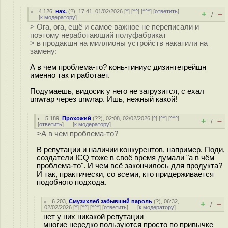
4.126
,
нах.
(
?
), 17:41, 01/02/2026 [
^
] [
^^
] [
^^^
] [
ответить
]
+
–
/
[
к модератору
]
> Ога, ога, ещё и самое важное не переписали и
поэтому неработающий полуфабрикат
> в продакшн на миллионы устройств накатили на
замену:
А в чем проблема-то? конь-тиниус дизинтегрейшн
именно так и работает.
Подумаешь, видосик у него не загрузится, с ехал
unwrap через unwrap. Ишь, нежный какой!
5.189
,
Прохожий
(
??
), 02:08, 02/02/2026 [
^
] [
^^
] [
^^^
]
+
–
/
[
ответить
]
[
к модератору
]
>А в чем проблема-то?
В репутации и наличии конкурентов, например. Поди,
создатели ICQ тоже в своё время думали "а в чём
проблема-то". И чем всё закончилось для продукта?
И так, практически, со всеми, кто придерживается
подобного подхода.
6.203
,
Смузихлеб забывший пароль
(
?
), 06:32,
+
–
/
02/02/2026 [
^
] [
^^
] [
^^^
] [
ответить
]
[
к модератору
]
нет у них никакой репутации
многие нередко пользуются просто по привычке