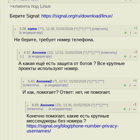
>клиента под Linux
Берите Signal:
https://signal.org/ru/download/linux/
+1
3.28
,
name
(
??
), 12:38, 01/02/2026 [
^
] [
^^
] [
^^^
] [
ответить
]
+
–
[
к модератору
]
/
Не берите, требует номер телефона.
–3
4.37
,
Аноним
(
23
), 12:52, 01/02/2026 [
^
] [
^^
] [
^^^
] [
ответить
]
+
–
[
↓
] [
к модератору
]
/
А какая ещё есть защита от ботов ? Все крупные
проекты используют номер.
+4
5.43
,
Аноним2
(
?
), 12:57, 01/02/2026 [
^
] [
^^
] [
^^^
]
+
–
[
ответить
]
[
к модератору
]
/
И как, помогает? Ответ: нет, не помогает.
–1
6.69
,
Аноним
(
23
), 13:36, 01/02/2026 [
^
] [
^^
] [
^^^
]
+
–
[
ответить
]
[
к модератору
]
/
Конечно помогает, какие есть крупные
мессенджеры без номера ?
https://signal.org/blog/phone-number-privacy-
usernames/