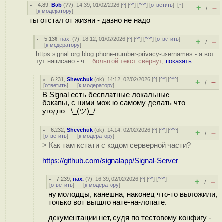
4.89
,
Bob
(
??
), 14:39, 01/02/2026 [
^
] [
^^
] [
^^^
] [
ответить
]
[
↑
]
+
–
/
[
к модератору
]
ты отстал от жизни - давно не надо
5.136
,
нах.
(
?
), 18:12, 01/02/2026 [
^
] [
^^
] [
^^^
] [
ответить
]
+
–
/
[
к модератору
]
https signal org blog phone-number-privacy-usernames - а вот
тут написано - ч...
большой текст свёрнут,
показать
6.231
,
Shevchuk
(
ok
), 14:12, 02/02/2026 [
^
] [
^^
] [
^^^
]
+
–
/
[
ответить
]
[
к модератору
]
В Signal есть бесплатные локальные
бэкапы, с ними можно самому делать что
угодно ¯\_(ツ)_/¯
6.232
,
Shevchuk
(
ok
), 14:14, 02/02/2026 [
^
] [
^^
] [
^^^
]
+
–
/
[
ответить
]
[
к модератору
]
> Как там кстати с кодом серверной части?
https://github.com/signalapp/Signal-Server
7.239
,
нах.
(
?
), 16:39, 02/02/2026 [
^
] [
^^
] [
^^^
]
+
–
/
[
ответить
]
[
к модератору
]
ну молодцы, канешна, наконец что-то выложили,
только вот вышло нате-на-лопате.
документации нет, судя по тестовому конфигу -