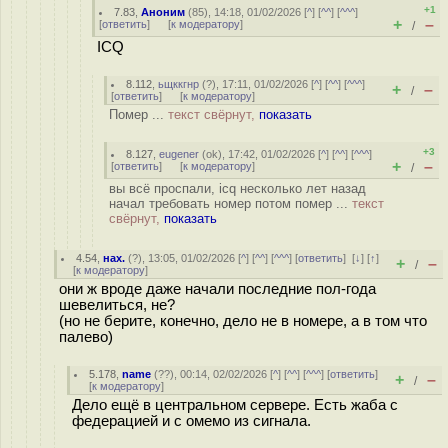
+1
7.83
,
Аноним
(
85
), 14:18, 01/02/2026 [
^
] [
^^
] [
^^^
]
+
–
[
ответить
]
[
к модератору
]
/
ICQ
8.112
,
ьщккгнр
(
?
), 17:11, 01/02/2026 [
^
] [
^^
] [
^^^
]
+
–
/
[
ответить
]
[
к модератору
]
Помер ...
текст свёрнут,
показать
+3
8.127
,
eugener
(
ok
), 17:42, 01/02/2026 [
^
] [
^^
] [
^^^
]
+
–
[
ответить
]
[
к модератору
]
/
вы всё проспали, icq несколько лет назад
начал требовать номер потом помер ...
текст
свёрнут,
показать
4.54
,
нах.
(
?
), 13:05, 01/02/2026 [
^
] [
^^
] [
^^^
] [
ответить
]
[
↓
] [
↑
]
+
–
/
[
к модератору
]
они ж вроде даже начали последние пол-года
шевелиться, не?
(но не берите, конечно, дело не в номере, а в том что
палево)
5.178
,
name
(
??
), 00:14, 02/02/2026 [
^
] [
^^
] [
^^^
] [
ответить
]
+
–
/
[
к модератору
]
Дело ещё в центральном сервере. Есть жаба с
федерацией и с омемо из сигнала.