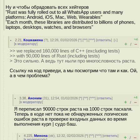
Ну и чтобы обрадовать всех хейтеров
"Rust was fully rolled out to all WhatsApp users and many
platforms: Android, iOS, Mac, Web, Wearables"
"Each month, these libraries are distributed to billions of phones,
laptops, desktops, watches, and browsers"
+4
2.21
,
Кошкажена
(
?
), 12:26, 01/02/2026 [
^
] [
^^
] [
^^^
] [
ответить
]
[
↓
]
+
–
[
к модератору
]
/
>> we replaced 160,000 lines of C++ (excluding tests)
>> with 90,000 lines of Rust (including tests)
> Это сильно. А ведь тут ныли про многословность раста.
Ссылку на код приведи, а мы посмотрим что там и как. Ой,
а в чем проблема?
+4
3.38
,
Аноним
(
31
), 12:54, 01/02/2026 [
^
] [
^^
] [
^^^
] [
ответить
]
+
–
[
к модератору
]
/
Я переписал 90000 строк раста на 1000 строк паскаля.
Теперь в коде нет пока не обнаруженных логических
ошибок раста в проверке входных данных во время
выполнения курл | судо баш.
4.225
,
Минона
(
ok
), 12:32, 02/02/2026 [
^
] [
^^
] [
^^^
] [
ответить
]
+
–
/
[
к модератору
]