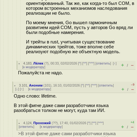
ориентированный. Так же, как когда-то был COM, в
котором встроенных механизмов наследования
реализации не было.
По моему мнения, Go вышел гармоничным
развитием идей COM, пусть у авторов Go вряд ли
были подобные намерения.
И трейты в rust, учитывая существование
динамических трейтов, тоже вполне себе
реализуют подобную же объектную модель.
4.183
,
Лёлек
(
?
), 00:33, 02/02/2026 [
^
] [
^^
] [
^^^
] [
ответить
]
[
↑
]
+
–
/
[
к модератору
]
Пожалуйста не надо.
–9
3.101
,
Аноним
(
101
), 16:10, 01/02/2026 [
^
] [
^^
] [
^^^
] [
ответить
]
+
–
[
↓
] [
↑
] [
к модератору
]
/
Одно слово: lifetime.
В этой фигне даже сами разработчики языка
разобраться толком не могут, куда там ИИ.
+4
4.124
,
Прохожий
(
??
), 17:40, 01/02/2026 [
^
] [
^^
] [
^^^
]
+
–
[
ответить
]
[
к модератору
]
/
>В этой фигне даже сами разработчики языка