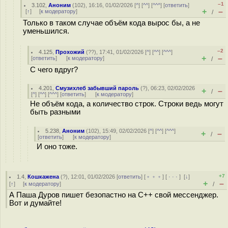
–1
3.102
,
Аноним
(
102
), 16:16, 01/02/2026 [
^
] [
^^
] [
^^^
] [
ответить
]
+
–
[
↑
] [
к модератору
]
/
Только в таком случае объём кода вырос бы, а не
уменьшился.
–2
4.125
,
Прохожий
(
??
), 17:41, 01/02/2026 [
^
] [
^^
] [
^^^
]
+
–
[
ответить
]
[
к модератору
]
/
С чего вдруг?
4.201
,
Смузихлеб забывший пароль
(
?
), 06:23, 02/02/2026
+
–
/
[
^
] [
^^
] [
^^^
] [
ответить
]
[
к модератору
]
Не объём кода, а количество строк. Строки ведь могут
быть разными
5.238
,
Аноним
(
102
), 15:49, 02/02/2026 [
^
] [
^^
] [
^^^
]
+
–
/
[
ответить
]
[
к модератору
]
И оно тоже.
+7
1.4
,
Кошкажена
(
?
), 12:01, 01/02/2026 [
ответить
] [
﹢﹢﹢
] [
· · ·
]
[
↓
]
+
–
[
↑
] [
к модератору
]
/
А Паша Дуров пишет безопастно на С++ свой мессенджер.
Вот и думайте!