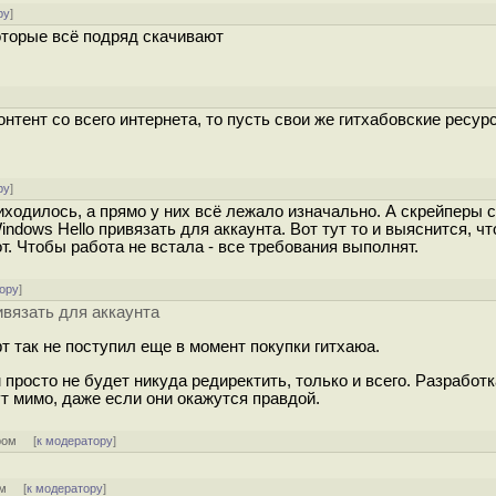
ру
]
которые всё подряд скачивают
онтент со всего интернета, то пусть свои же гитхабовские ресур
ру
]
риходилось, а прямо у них всё лежало изначально. А скрейперы 
ndows Hello привязать для аккаунта. Вот тут то и выяснится, чт
. Чтобы работа не встала - все требования выполнят.
ору
]
ивязать для аккаунта
фт так не поступил еще в момент покупки гитхаюа.
гном просто не будет никуда редиректить, только и всего. Разработ
ут мимо, даже если они окажутся правдой.
ром
[
к модератору
]
ом
[
к модератору
]