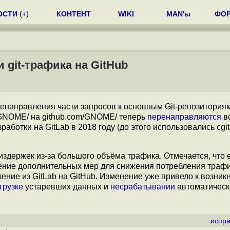
ОСТИ
(
+
)
КОНТЕНТ
WIKI
MAN'ы
ФО
git-трафика на GitHub
енаправления части запросов к основным Git-репозитория
g/GNOME/ на github.com/GNOME/ теперь
перенаправляются
в
аботки на GitLab в 2018 году (до этого использовались cgit
здержек из-за большого объёма трафика. Отмечается, что 
ение дополнительных мер для снижения потребления трафи
ление из GitLab на GitHub. Изменение уже привело к возни
грузке
устаревших данных и
несрабатывании
автоматическ
испра