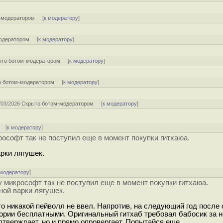
-модератором
[
к модератору
]
одератором
[
к модератору
]
ыто ботом-модератором
[
к модератору
]
о ботом-модератором
[
к модератору
]
2/03/2026
Скрыто ботом-модератором
[
к модератору
]
] [
к модератору
]
крософт так не поступил еще в момент покупки гитхаюа.
арки лягушек.
 модератору
]
му микрософт так не поступил еще в момент покупки гитхаюа.
ной варки лягушек.
то никакой пейволл не ввел. Напротив, на следующий год после 
ории бесплатными. Оригинальный гитхаб требовал бабосик за 
одтверждает, но и прямо опровергает. Попытайся еще.