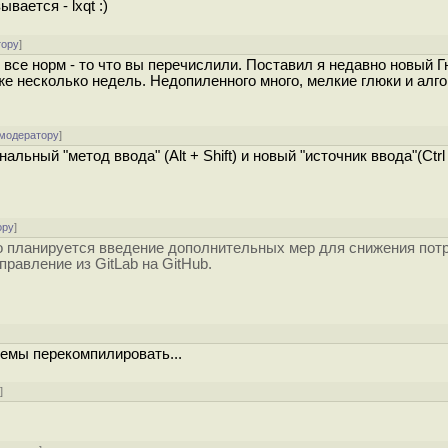
вается - lxqt :)
тору
]
все норм - то что вы перечислили. Поставил я недавно новый Г
е несколько недель. Недопиленного много, мелкие глюки и алг
 модератору
]
льный "метод ввода" (Alt + Shift) и новый "источник ввода"(Ctrl
ору
]
о планируется введение дополнительных мер для снижения пот
равление из GitLab на GitHub.
]
темы перекомпилировать...
у
]