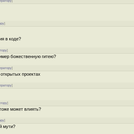
ератору
]
ору
]
ия в коде?
атору
]
ример божественную гитею?
ератору
]
в открытых проектах
ератору
]
атору
]
 тоже может влиять?
ору
]
ой мути?