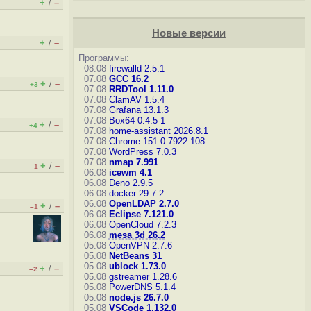
+
–
/
Новые версии
+
–
/
Программы:
08.08
firewalld 2.5.1
07.08
GCC 16.2
+
–
/
+3
07.08
RRDTool 1.11.0
07.08
ClamAV 1.5.4
07.08
Grafana 13.1.3
07.08
Box64 0.4.5-1
+
–
/
+4
07.08
home-assistant 2026.8.1
07.08
Chrome 151.0.7922.108
07.08
WordPress 7.0.3
07.08
nmap 7.991
+
–
/
–1
06.08
icewm 4.1
06.08
Deno 2.9.5
06.08
docker 29.7.2
06.08
OpenLDAP 2.7.0
+
–
/
–1
06.08
Eclipse 7.121.0
06.08
OpenCloud 7.2.3
06.08
mesa 3d 26.2
05.08
OpenVPN 2.7.6
05.08
NetBeans 31
05.08
ublock 1.73.0
+
–
/
–2
05.08
gstreamer 1.28.6
05.08
PowerDNS 5.1.4
05.08
node.js 26.7.0
05.08
VSCode 1.132.0