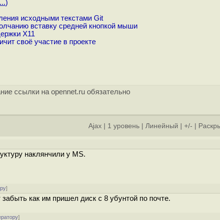
..
)
ения исходными текстами Git
олчанию вставку средней кнопкой мыши
ержки X11
ит своё участие в проекте
ние ссылки на opennet.ru обязательно
Ajax
|
1 уровень
|
Линейный
|
+/-
|
Раскры
руктуру наклянчили у MS.
ору
]
 забыть как им пришел диск с 8 убунтой по почте.
ератору
]