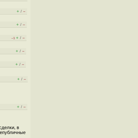
+
–
/
+
–
/
+
–
/
–1
+
–
/
+
–
/
+
–
/
+
–
/
сделки, в
непубличные