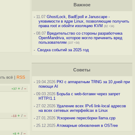
Важное
-
11.07
GhostLock, BadEpoll и Januscape -
уязвимости в ядре Linux, позволяющие получить
права root и обойти изоляцию KVM
(82 +34)
-
08.07
Вредительство со стороны разработчика
OpenMandriva, которое могло причинить вред
пользователям
(107 +34)
-
Сводка событий за 2025 год
Советы
ть всё
|
RSS
-
19.04.2026
PKI с аппаратным TRNG за 10 дней при
помощи AI
+
–
/
+37
-
09.03.2026
Борьба с web-ботами через запрет
HTTP/1.1
-
27.02.2026
Удаление всех IPv6 link-local адресов
на всех сетевых интерфейсах в Linux
+
–
/
–13
-
27.01.2026
Ускорение пересборки llama.cpp
-
25.12.2025
Атомарные обновления в OSTree
+
–
/
+8