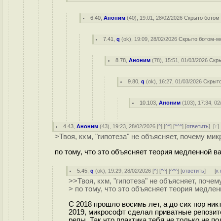
6.40
,
Аноним
(
40
), 19:01, 28/02/2026
Скрыто ботом
7.41
,
q
(
ok
), 19:09, 28/02/2026
Скрыто ботом-м
8.78
,
Аноним
(
78
), 15:51, 01/03/2026
Скр
9.80
,
q
(
ok
), 16:27, 01/03/2026
Скрыт
10.103
,
Аноним
(
103
), 17:34, 0
4.43
,
Аноним
(
43
), 19:23, 28/02/2026 [
^
] [
^^
] [
^^^
] [
ответить
]
[
↑
>Твоя, кхм, "гипотеза" не объясняет, почему ми
по тому, что это объясняет теория медленной в
5.45
,
q
(
ok
), 19:29, 28/02/2026 [
^
] [
^^
] [
^^^
] [
ответить
]
[
к
>>Твоя, кхм, "гипотеза" не объясняет, поче
> по тому, что это объясняет теория медлен
С 2018 прошло восимь лет, а до сих пор ник
2019, микрософт сделал приватные репозит
репы. Так что практика тебя не только не п