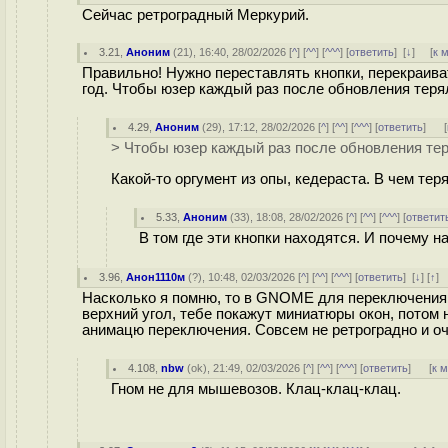
Сейчас ретроградный Меркурий.
3.21
,
Аноним
(
21
), 16:40, 28/02/2026 [
^
] [
^^
] [
^^^
] [
ответить
]
[
↓
] [
к 
Правильно! Нужно переставлять кнопки, перекраива
год. Чтобы юзер каждый раз после обновления терял
4.29
,
Аноним
(
29
), 17:12, 28/02/2026 [
^
] [
^^
] [
^^^
] [
ответить
]
[
> Чтобы юзер каждый раз после обновления теря
Какой-то оргумент из опы, кедераста. В чем тер
5.33
,
Аноним
(
33
), 18:08, 28/02/2026 [
^
] [
^^
] [
^^^
] [
ответит
В том где эти кнопки находятся. И почему 
3.96
,
Анон1110м
(
?
), 10:48, 02/03/2026 [
^
] [
^^
] [
^^^
] [
ответить
]
[
↓
] [
↑
]
Насколько я помню, то в GNOME для переключения
верхний угол, тебе покажут миниатюры окон, потом 
анимацю переключения. Совсем не ретроградно и оч
4.108
,
nbw
(
ok
), 21:49, 02/03/2026 [
^
] [
^^
] [
^^^
] [
ответить
]
[
к 
Гном не для мышевозов. Клац-клац-клац.