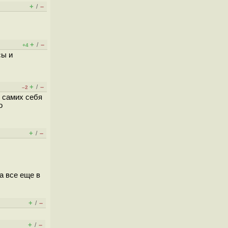
+
–
/
+
–
/
+4
сы и
+
–
/
–2
с самих себя
о
+
–
/
ка все еще в
+
–
/
+
–
/