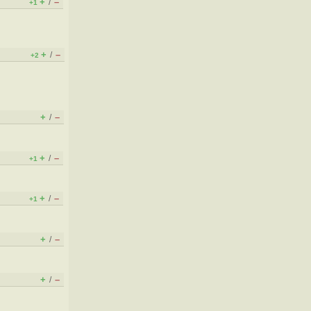
+
–
/
+1
+
–
/
+2
+
–
/
+
–
/
+1
+
–
/
+1
+
–
/
+
–
/