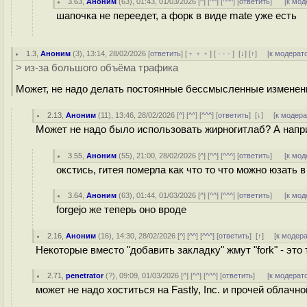
3.63
,
Аноним
(
63
), 01:43, 01/03/2026 [
^
] [
^^
] [
^^^
] [
ответить
]
[
к мод
шапочка не переедет, а форк в виде mate уже есть
1.3
,
Аноним
(
3
), 13:14, 28/02/2026 [
ответить
] [
﹢﹢﹢
] [
· · ·
]
[
↓
] [
↑
] [
к модерат
> из-за большого объёма трафика
Может, не надо делать постоянные бессмысленные изменен
2.13
,
Аноним
(
11
), 13:46, 28/02/2026 [
^
] [
^^
] [
^^^
] [
ответить
]
[
↓
] [
к модер
Может не надо было использовать жирногитлаб? А нап
3.55
,
Аноним
(
55
), 21:00, 28/02/2026 [
^
] [
^^
] [
^^^
] [
ответить
]
[
к мод
окстись, гитея померла как что то что можно юзать 
3.64
,
Аноним
(
63
), 01:44, 01/03/2026 [
^
] [
^^
] [
^^^
] [
ответить
]
[
к мод
forgejo же теперь оно вроде
2.16
,
Аноним
(
16
), 14:30, 28/02/2026 [
^
] [
^^
] [
^^^
] [
ответить
]
[
↑
] [
к модер
Некоторые вместо "добавить закладку" жмут "fork" - это
2.71
,
penetrator
(
?
), 09:09, 01/03/2026 [
^
] [
^^
] [
^^^
] [
ответить
]
[
к модерат
может не надо хоститься на Fastly, Inc. и прочей облачн