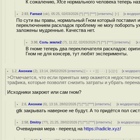
К сожалению, Xfce нормального человека теперь назы
2.93
,
Fareast
(
ok
), 05:25, 02/03/2026 [
^
] [
^^
] [
^^^
] [
ответить
]
[
↑
] [
к модера
По сути вы правы, нормальный Гном который поставил и 
переключением раскладок проблему не могу побороть уж
заложены мудренные. Качества нет.
3.98
,
Соль земли2
(
?
), 11:22, 02/03/2026 [
^
] [
^^
] [
^^^
] [
ответить
]
[
к
В гноме теперь два переключателя раскладок: оригина
Гном не для консерв, тут любят эксперименты.
1.2
,
Аноним
(
2
), 13:14, 28/02/2026 [
ответить
] [
﹢﹢﹢
] [
· · ·
]
[
↓
] [
↑
] [
к модерат
>Отмечается, что если принятых мер окажется недостаточн
трафика, которые позволят снизить затраты и убрать перенап
Исходники закроют или сам гном?
2.6
,
Аноним
(
6
), 13:16, 28/02/2026 [
^
] [
^^
] [
^^^
] [
ответить
]
[
к модератору
gtk закрывать наверное не будут. А то придётся пол сис
2.58
,
Dmitry
(
??
), 21:25, 28/02/2026 [
^
] [
^^
] [
^^^
] [
ответить
]
[
к модератор
Очевиднная мера - переезд на
https://radicle.xyz/