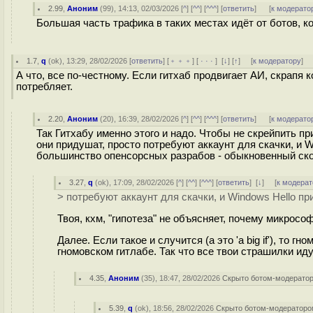
2.99
,
Аноним
(
99
), 14:13, 02/03/2026 [
^
] [
^^
] [
^^^
] [
ответить
]
[
к модерато
Большая часть трафика в таких местах идёт от ботов, 
1.7
,
q
(
ok
), 13:29, 28/02/2026 [
ответить
] [
﹢﹢﹢
] [
· · ·
]
[
↓
] [
↑
] [
к модератору
]
А что, все по-честному. Если гитхаб продвигает АИ, скрапя к
потребляет.
2.20
,
Аноним
(
20
), 16:39, 28/02/2026 [
^
] [
^^
] [
^^^
] [
ответить
]
[
к модерато
Так Гитхабу именно этого и надо. Чтобы не скрейпить п
они придушат, просто потребуют аккаунт для скачки, и Wi
большинство опенсорсных разрабов - обыкновенный скот
3.27
,
q
(
ok
), 17:09, 28/02/2026 [
^
] [
^^
] [
^^^
] [
ответить
]
[
↓
] [
к модерат
> потребуют аккаунт для скачки, и Windows Hello пр
Твоя, кхм, "гипотеза" не объясняет, почему микросо
Далее. Если такое и случится (а это 'a big if'), то 
гномовском гитлабе. Так что все твои страшилки ид
4.35
,
Аноним
(
35
), 18:47, 28/02/2026
Скрыто ботом-модерато
5.39
,
q
(
ok
), 18:56, 28/02/2026
Скрыто ботом-модератор