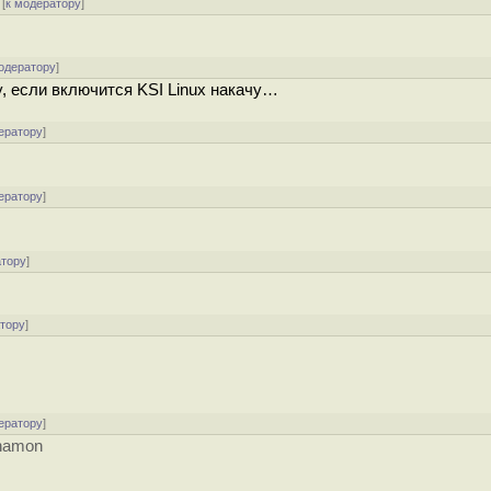
[
к модератору
]
одератору
]
у, если включится KSI Linux накачу…
ератору
]
ератору
]
атору
]
атору
]
ератору
]
nnamon