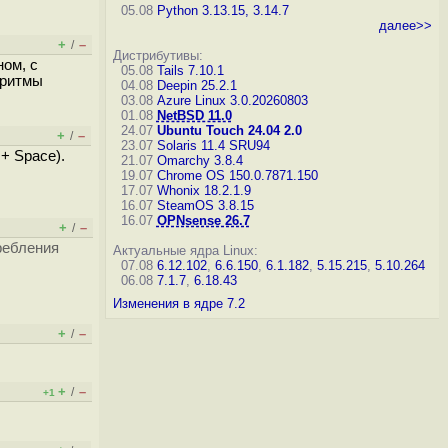
05.08
Python 3.13.15, 3.14.7
далее>>
+
–
/
Дистрибутивы:
ном, с
05.08
Tails 7.10.1
оритмы
04.08
Deepin 25.2.1
03.08
Azure Linux 3.0.20260803
01.08
NetBSD 11.0
24.07
Ubuntu Touch 24.04 2.0
+
–
/
23.07
Solaris 11.4 SRU94
 + Space).
21.07
Omarchy 3.8.4
19.07
Chrome OS 150.0.7871.150
17.07
Whonix 18.2.1.9
16.07
SteamOS 3.8.15
16.07
OPNsense 26.7
+
–
/
ребления
Актуальные ядра Linux:
07.08
6.12.102
,
6.6.150
,
6.1.182
,
5.15.215
,
5.10.264
06.08
7.1.7
,
6.18.43
Изменения в ядре 7.2
+
–
/
+
–
/
+1