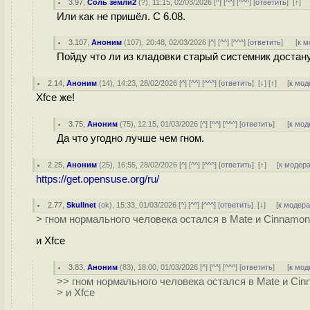
3.97
,
Соль земли2
(
?
), 11:15, 02/03/2026 [
^
] [
^^
] [
^^^
] [
ответить
]
[
↑
] 
Или как не пришёл. С 6.08.
3.107
,
Аноним
(
107
), 20:48, 02/03/2026 [
^
] [
^^
] [
^^^
] [
ответить
]
[
к м
Пойду что ли из кладовки старый системник достан
2.14
,
Аноним
(
14
), 14:23, 28/02/2026 [
^
] [
^^
] [
^^^
] [
ответить
]
[
↓
] [
↑
] [
к мод
Xfce же!
3.75
,
Аноним
(
75
), 12:15, 01/03/2026 [
^
] [
^^
] [
^^^
] [
ответить
]
[
к мод
Да что угодно лучше чем гном.
2.25
,
Аноним
(
25
), 16:55, 28/02/2026 [
^
] [
^^
] [
^^^
] [
ответить
]
[
↑
] [
к модер
https://get.opensuse.org/ru/
2.77
,
Skullnet
(
ok
), 15:33, 01/03/2026 [
^
] [
^^
] [
^^^
] [
ответить
]
[
↓
] [
к модер
> гном нормального человека остался в Mate и Cinnamon
и Xfce
3.83
,
Аноним
(
83
), 18:00, 01/03/2026 [
^
] [
^^
] [
^^^
] [
ответить
]
[
к мод
>> гном нормального человека остался в Mate и Ci
> и Xfce