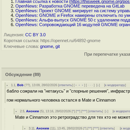
Главная ссылка к новости (
https://thisweek.gnome.org/pos.
OpenNews: Разработка GNOME переведена на GitLab
OpenNews: Проект GNOME мигрирует на систему управл
OpenNews: GNOME и Firefox намерены отключить по ум
OpenNews: Альфа-выпуск GNOME 50 с удалением подд
OpenNews: Сопровождающий 16 модулей GNOME огранич
Лицензия:
CC BY 3.0
Короткая ссылка: https://opennet.ru/64892-gnome
Ключевые слова:
gnome
,
git
При перепечатке указа
Обсуждение
(89)
1.1
,
Bob
(
??
), 13:09, 28/02/2026 [
ответить
] [
﹢﹢﹢
] [
· · ·
]
[
↓
] [
к модератору
]
бабло сожрали на "нетакусь" и "спорные решения", инфраст
гом нормального человека остался в Mate и Cinnamon
2.5
,
Аноним
(
5
), 13:16, 28/02/2026 [
^
] [
^^
] [
^^^
] [
ответить
]
[
↓
] [
к модерат
Mate и Cinnamon это ретроградство для тех кто не может
3.11
,
Аноним
(
11
), 13:45, 28/02/2026 [
^
] [
^^
] [
^^^
] [
ответить
]
[
к мод