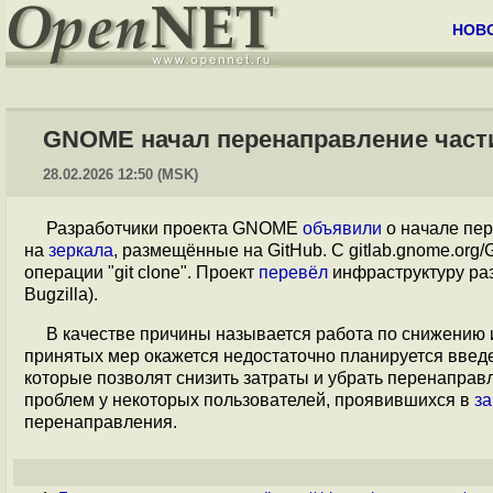
НОВ
GNOME начал перенаправление части 
28.02.2026 12:50 (MSK)
Разработчики проекта GNOME
объявили
о начале пер
на
зеркала
, размещённые на GitHub. С gitlab.gnome.or
операции "git clone". Проект
перевёл
инфраструктуру разр
Bugzilla).
В качестве причины называется работа по снижению и
принятых мер окажется недостаточно планируется введ
которые позволят снизить затраты и убрать перенаправ
проблем у некоторых пользователей, проявившихся в
за
перенаправления.