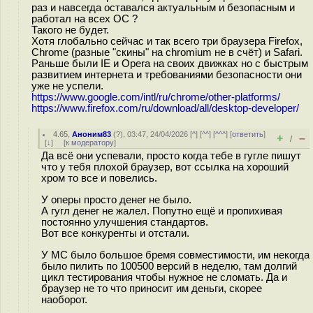
раз и навсегда оставался актуальным и безопасным и
работал на всех ОС ?
Такого не будет.
Хотя глобально сейчас и так всего три браузера Firefox,
Chrome (разные "скины" на chromium не в счёт) и Safari.
Раньше были IE и Opera на своих движках но с быстрым
развитием интернета и требованиями безопасности они
уже не успели.
https://www.google.com/intl/ru/chrome/other-platforms/
https://www.firefox.com/ru/download/all/desktop-developer/
4.65
,
Аноним83
(
?
), 03:47, 24/04/2026 [
^
] [
^^
] [
^^^
] [
ответить
]
+
–
/
[
↓
] [
к модератору
]
Да всё они успевали, просто когда тебе в гугле пишут
что у тебя плохой браузер, вот ссылка на хороший
хром то все и повелись.
У оперы просто денег не было.
А гугл денег не жалел. Попутно ещё и пропихивая
постоянно улучшения стандартов.
Вот все конкуренты и отстали.
У МС было большое бремя совместимости, им некогда
было пилить по 100500 версий в неделю, там долгий
цикл тестирования чтобы нужное не сломать. Да и
браузер не то что приносит им деньги, скорее
наоборот.