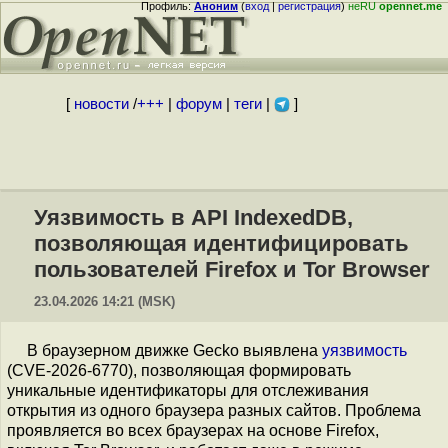
Профиль:
Аноним
(
вход
|
регистрация
)
неRU
opennet.me
[
новости
/
+++
|
форум
|
теги
|
]
Уязвимость в API IndexedDB,
позволяющая идентифицировать
пользователей Firefox и Tor Browser
23.04.2026 14:21 (MSK)
В браузерном движке Gecko выявлена
уязвимость
(CVE-2026-6770), позволяющая формировать
уникальные идентификаторы для отслеживания
открытия из одного браузера разных сайтов. Проблема
проявляется во всех браузерах на основе Firefox,