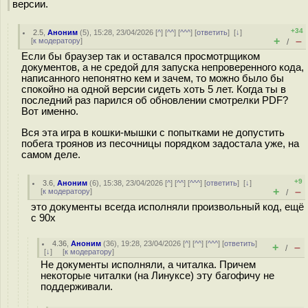
версии.
+34
2.5
,
Аноним
(
5
), 15:28, 23/04/2026 [
^
] [
^^
] [
^^^
] [
ответить
]
[
↓
]
+
–
[
к модератору
]
/
Если бы браузер так и оставался просмотрщиком
документов, а не средой для запуска непроверенного кода,
написанного непонятно кем и зачем, то можно было бы
спокойно на одной версии сидеть хоть 5 лет. Когда ты в
последний раз парился об обновлении смотрелки PDF?
Вот именно.
Вся эта игра в кошки-мышки с попытками не допустить
побега троянов из песочницы порядком задостала уже, на
самом деле.
+9
3.6
,
Аноним
(
6
), 15:38, 23/04/2026 [
^
] [
^^
] [
^^^
] [
ответить
]
[
↓
]
+
–
[
к модератору
]
/
это документы всегда исполняли произвольный код, ещё
с 90х
4.36
,
Аноним
(
36
), 19:28, 23/04/2026 [
^
] [
^^
] [
^^^
] [
ответить
]
+
–
/
[
↓
] [
к модератору
]
Не документы исполняли, а читалка. Причем
некоторые читалки (на Линуксе) эту багофичу не
поддерживали.