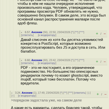
чтобы в нём не нашли очередное исполнение
произвольного кода. Человек, утверждающий, что
программы просмотра PDF обновлять не нужно,
совершенно безумен. В самом деле, это всегда был
основной канал распространения малвари после
адоб флеш.
6.57
,
Аноним
(
56
), 22:50, 23/04/2026 [
^
] [
^^
] [
^^^
]
+
–
/
[
ответить
]
[
к модератору
]
Давай списочек из хотя бы десятка уязвимостей
конкретно в PostScript, которые возможно
проэксплуатировать без JS и доступа в сеть. Или
балабол.
6.60
,
Аноним
(
60
), 23:42, 23/04/2026 [
^
] [
^^
] [
^^^
]
+
–
/
[
ответить
]
[
к модератору
]
PDF - это не постскрипт, а его ограниченное
подмножество. Но большенство опенсорсных
рендерилок почему-то юзают ghostscript, вместо
mupdf, который тоже бесплатен. Потому что
вредители.
3.24
,
Аноним
(
1
), 17:49, 23/04/2026 [
^
] [
^^
] [
^^^
] [
ответить
]
[
↓
]
+
–
/
[
↑
] [
к модератору
]
>порядком задостала уже, на самом деле
А какие есть варианты, сделать браузер такой, чтобы