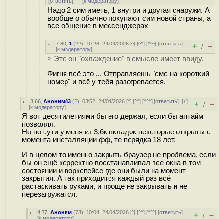
[
ответить
]
[
к модератору
]
Надо 2 сим иметь, 1 внутри и другая снаружи. А
вообще о обычно покупают сим новой страны, а
все общение в мессенджерах
7.80
,
1
(
??
), 10:28, 24/04/2026 [
^
] [
^^
] [
^^^
] [
ответить
]
+
–
/
[
к модератору
]
> Это он "охлаждение" в смысле имеет ввиду.
Фигня всё это ... Отправляешь "смс на короткий
номер" и всё у тебя разогревается.
3.66
,
Аноним83
(
?
), 03:52, 24/04/2026 [
^
] [
^^
] [
^^^
] [
ответить
]
[
↑
]
+
–
/
[
к модератору
]
Я вот десятилетиями бы его держал, если бы аптайм
позволял.
Но по сути у меня из 3,6к вкладок некоторые открыты с
момента инсталляции фф, те порядка 18 лет.
И в целом то именно закрыть браузер не проблема, если
бы он ещё корректно восстанавливал все окна в том
состоянии и воркспейсе где они были на момент
закрытия. А так приходится каждый раз всё
растаскивать руками, и проще не закрывать и не
перезагружатся.
4.77
,
Аноним
(
73
), 10:04, 24/04/2026 [
^
] [
^^
] [
^^^
] [
ответить
]
+
–
/
[
к модератору
]