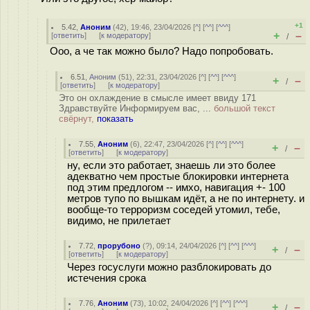
+1
5.42
,
Аноним
(
42
), 19:46, 23/04/2026 [
^
] [
^^
] [
^^^
]
+
–
[
ответить
]
[
к модератору
]
/
Ооо, а че так можно было? Надо попробовать.
6.51
,
Аноним
(
51
), 22:31, 23/04/2026 [
^
] [
^^
] [
^^^
]
+
–
/
[
ответить
]
[
к модератору
]
Это он охлаждение в смысле имеет ввиду 171
Здравствуйте Информируем вас, ...
большой текст
свёрнут,
показать
7.55
,
Аноним
(
6
), 22:47, 23/04/2026 [
^
] [
^^
] [
^^^
]
+
–
/
[
ответить
]
[
к модератору
]
ну, если это работает, знаешь ли это более
адекватно чем простые блокировки интернета
под этим предлогом -- имхо, навигация +- 100
метров тупо по вышкам идёт, а не по интернету. и
вообще-то терроризм соседей утомил, тебе,
видимо, не прилетает
7.72
,
прорубоно
(
?
), 09:14, 24/04/2026 [
^
] [
^^
] [
^^^
]
+
–
/
[
ответить
]
[
к модератору
]
Через госуслуги можно разблокировать до
истечения срока
7.76
,
Аноним
(
73
), 10:02, 24/04/2026 [
^
] [
^^
] [
^^^
]
+
–
/