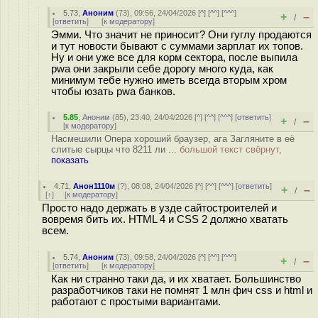
5.73
,
Аноним
(
73
), 09:56, 24/04/2026 [
^
] [
^^
] [
^^^
]
+
–
/
[
ответить
]
[
к модератору
]
Эмми. Что значит не приносит? Они гуглу продаются
и тут новости бывают с суммами зарплат их топов.
Ну и они уже все для корм сектора, после выпила
pwa они закрыли себе дорогу много куда, как
минимум тебе нужно иметь всегда вторым хром
чтобы юзать pwa банков.
5.85
,
Аноним
(
85
), 23:40, 24/04/2026 [
^
] [
^^
] [
^^^
] [
ответить
]
+
–
/
[
к модератору
]
Насмешили Опера хороший браузер, ага Загляните в её
слитые сырцы что 8211 ли ...
большой текст свёрнут,
показать
4.71
,
Анон1110м
(
?
), 08:08, 24/04/2026 [
^
] [
^^
] [
^^^
] [
ответить
]
+
–
/
[
↑
] [
к модератору
]
Просто надо держать в узде сайтостроителей и
вовремя бить их. HTML 4 и CSS 2 должно хватать
всем.
5.74
,
Аноним
(
73
), 09:58, 24/04/2026 [
^
] [
^^
] [
^^^
]
+
–
/
[
ответить
]
[
к модератору
]
Как ни странно таки да, и их хватает. Большинство
разработчиков таки не помнят 1 млн фич css и html и
работают с простыми вариантами.