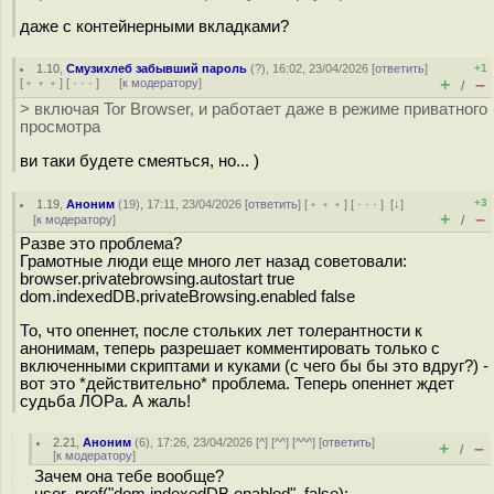
даже с контейнерными вкладками?
1.10
,
Смузихлеб забывший пароль
(
?
), 16:02, 23/04/2026 [
ответить
]
+1
+
–
[
﹢﹢﹢
] [
· · ·
]
[
к модератору
]
/
> включая Tor Browser, и работает даже в режиме приватного
просмотра
ви таки будете смеяться, но... )
+3
1.19
,
Аноним
(
19
), 17:11, 23/04/2026 [
ответить
] [
﹢﹢﹢
] [
· · ·
]
[
↓
]
+
–
[
к модератору
]
/
Разве это проблема?
Грамотные люди еще много лет назад советовали:
browser.privatebrowsing.autostart true
dom.indexedDB.privateBrowsing.enabled false
То, что опеннет, после стольких лет толерантности к
анонимам, теперь разрешает комментировать только с
включенными скриптами и куками (с чего бы бы это вдруг?) -
вот это *действительно* проблема. Теперь опеннет ждет
судьба ЛОРа. А жаль!
2.21
,
Аноним
(
6
), 17:26, 23/04/2026 [
^
] [
^^
] [
^^^
] [
ответить
]
+
–
/
[
к модератору
]
Зачем она тебе вообще?