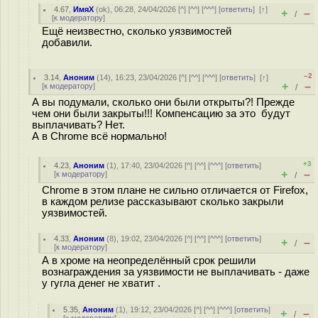
4.67
,
ИмяХ
(
ok
), 06:28, 24/04/2026 [
^
] [
^^
] [
^^^
] [
ответить
]
[
↑
]
+
–
/
[
к модератору
]
Ещё неизвестно, сколько уязвимостей
добавили.
–2
3.14
,
Аноним
(
14
), 16:23, 23/04/2026 [
^
] [
^^
] [
^^^
] [
ответить
]
[
↑
]
+
–
[
к модератору
]
/
А вы подумали, сколько они были открыты?! Прежде
чем они были закрыты!!! Компенсацию за это будут
выплачивать? Нет.
А в Chrome всё нормально!
+3
4.23
,
Аноним
(
1
), 17:40, 23/04/2026 [
^
] [
^^
] [
^^^
] [
ответить
]
+
–
[
к модератору
]
/
Chrome в этом плане не сильно отличается от Firefox,
в каждом релизе рассказывают сколько закрыли
уязвимостей.
4.33
,
Аноним
(
8
), 19:02, 23/04/2026 [
^
] [
^^
] [
^^^
] [
ответить
]
+
–
/
[
к модератору
]
А в хроме на неопределённый срок решили
вознаграждения за уязвимости не выплачивать - даже
у гугла денег не хватит .
5.35
,
Аноним
(
1
), 19:12, 23/04/2026 [
^
] [
^^
] [
^^^
] [
ответить
]
+
–
/