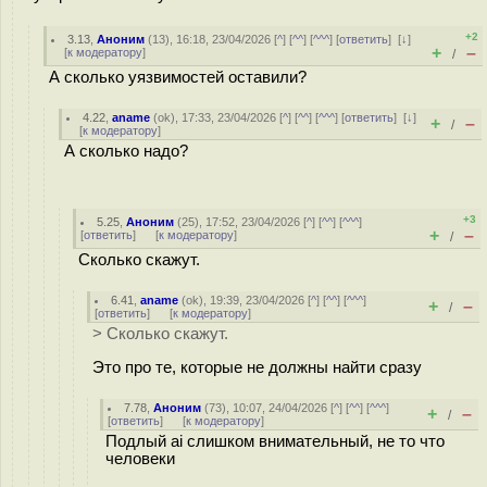
+2
3.13
,
Аноним
(
13
), 16:18, 23/04/2026 [
^
] [
^^
] [
^^^
] [
ответить
]
[
↓
]
+
–
[
к модератору
]
/
А сколько уязвимостей оставили?
4.22
,
aname
(
ok
), 17:33, 23/04/2026 [
^
] [
^^
] [
^^^
] [
ответить
]
[
↓
]
+
–
/
[
к модератору
]
А сколько надо?
+3
5.25
,
Аноним
(
25
), 17:52, 23/04/2026 [
^
] [
^^
] [
^^^
]
+
–
[
ответить
]
[
к модератору
]
/
Сколько скажут.
6.41
,
aname
(
ok
), 19:39, 23/04/2026 [
^
] [
^^
] [
^^^
]
+
–
/
[
ответить
]
[
к модератору
]
> Сколько скажут.
Это про те, которые не должны найти сразу
7.78
,
Аноним
(
73
), 10:07, 24/04/2026 [
^
] [
^^
] [
^^^
]
+
–
/
[
ответить
]
[
к модератору
]
Подлый ai слишком внимательный, не то что
человеки