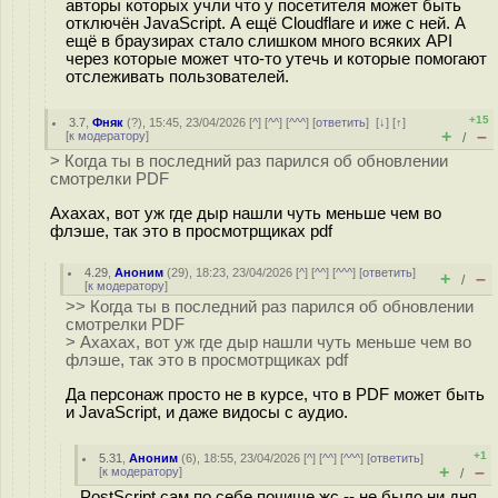
авторы которых учли что у посетителя может быть
отключён JavaScript. А ещё Cloudflare и иже с ней. А
ещё в браузирах стало слишком много всяких API
через которые может что-то утечь и которые помогают
отслеживать пользователей.
+15
3.7
,
Фняк
(
?
), 15:45, 23/04/2026 [
^
] [
^^
] [
^^^
] [
ответить
]
[
↓
] [
↑
]
+
–
[
к модератору
]
/
> Когда ты в последний раз парился об обновлении
смотрелки PDF
Ахахах, вот уж где дыр нашли чуть меньше чем во
флэше, так это в просмотрщиках pdf
4.29
,
Аноним
(
29
), 18:23, 23/04/2026 [
^
] [
^^
] [
^^^
] [
ответить
]
+
–
/
[
к модератору
]
>> Когда ты в последний раз парился об обновлении
смотрелки PDF
> Ахахах, вот уж где дыр нашли чуть меньше чем во
флэше, так это в просмотрщиках pdf
Да персонаж просто не в курсе, что в PDF может быть
и JavaScript, и даже видосы с аудио.
+1
5.31
,
Аноним
(
6
), 18:55, 23/04/2026 [
^
] [
^^
] [
^^^
] [
ответить
]
+
–
[
к модератору
]
/
PostScript сам по себе почище жс -- не было ни дня,