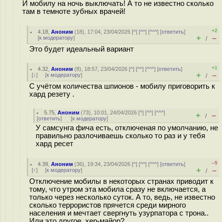
И мобилу на ночь выключать! А то не известно сколько
там в темноте зубных врачей!
+2
4.18
,
Аноним
(
18
), 17:04, 23/04/2026 [
^
] [
^^
] [
^^^
] [
ответить
]
+
–
[
к модератору
]
/
Это будет идеальный вариант
+1
4.32
,
Аноним
(
8
), 18:57, 23/04/2026 [
^
] [
^^
] [
^^^
] [
ответить
]
+
–
[
↓
] [
к модератору
]
/
С учётом количества шпионов - мобилу приговорить к
хард резету .
5.75
,
Аноним
(
73
), 10:01, 24/04/2026 [
^
] [
^^
] [
^^^
]
+
–
/
[
ответить
]
[
к модератору
]
У самсунга фича есть, отключеная по умолчанию, не
правильно разлочиваешь сколько то раз и у тебя
хард ресет
–5
4.39
,
Аноним
(
36
), 19:34, 23/04/2026 [
^
] [
^^
] [
^^^
] [
ответить
]
+
–
[
↑
] [
к модератору
]
/
Отключение мобилы в некоторых странах приводит к
тому, что утром эта мобила сразу не включается, а
только через несколько суток. А то, ведь, не известно
сколько террористов прячется среди мирного
населения и мечтает свергнуть узурпатора с трона..
Или это другое, xep-майор?