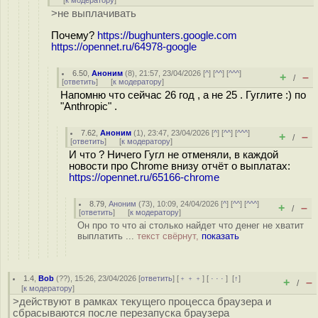
[
к модератору
]
>не выплачивать
Почему?
https://bughunters.google.com
https://opennet.ru/64978-google
6.50
,
Аноним
(
8
), 21:57, 23/04/2026 [
^
] [
^^
] [
^^^
]
+
–
/
[
ответить
]
[
к модератору
]
Напомню что сейчас 26 год , а не 25 . Гуглите :) по
"Anthropic" .
7.62
,
Аноним
(
1
), 23:47, 23/04/2026 [
^
] [
^^
] [
^^^
]
+
–
/
[
ответить
]
[
к модератору
]
И что ? Ничего Гугл не отменяли, в каждой
новости про Chrome внизу отчёт о выплатах:
https://opennet.ru/65166-chrome
8.79
,
Аноним
(
73
), 10:09, 24/04/2026 [
^
] [
^^
] [
^^^
]
+
–
/
[
ответить
]
[
к модератору
]
Он про то что ai столько найдет что денег не хватит
выплатить ...
текст свёрнут,
показать
1.4
,
Bob
(
??
), 15:26, 23/04/2026 [
ответить
] [
﹢﹢﹢
] [
· · ·
]
[
↑
]
+
–
/
[
к модератору
]
>действуют в рамках текущего процесса браузера и
сбрасываются после перезапуска браузера