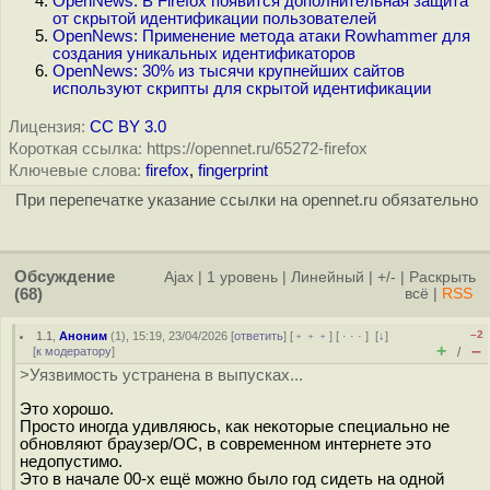
OpenNews: В Firefox появится дополнительная защита
от скрытой идентификации пользователей
OpenNews: Применение метода атаки Rowhammer для
создания уникальных идентификаторов
OpenNews: 30% из тысячи крупнейших сайтов
используют скрипты для скрытой идентификации
Лицензия:
CC BY 3.0
Короткая ссылка: https://opennet.ru/65272-firefox
Ключевые слова:
firefox
,
fingerprint
При перепечатке указание ссылки на opennet.ru обязательно
Обсуждение
Ajax
|
1 уровень
|
Линейный
|
+/-
|
Раскрыть
(68)
всё
|
RSS
–2
1.1
,
Аноним
(
1
), 15:19, 23/04/2026 [
ответить
] [
﹢﹢﹢
] [
· · ·
]
[
↓
]
+
–
[
к модератору
]
/
>Уязвимость устранена в выпусках...
Это хорошо.
Просто иногда удивляюсь, как некоторые специально не
обновляют браузер/ОС, в современном интернете это
недопустимо.
Это в начале 00-х ещё можно было год сидеть на одной