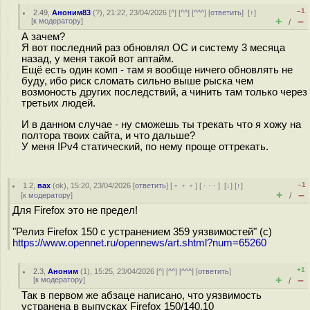
–1
2.49
,
Аноним83
(
?
), 21:22, 23/04/2026 [
^
] [
^^
] [
^^^
] [
ответить
]
[
↑
]
+
–
[
к модератору
]
/
А зачем?
Я вот последний раз обновлял ОС и систему 3 месяца
назад, у меня такой вот аптайм.
Ещё есть один комп - там я вообще ничего обновлять не
буду, ибо риск сломать сильно выше рыска чем
возмоность других последствий, а чинить там только через
третьих людей.
И в данном случае - ну сможешь ты трекать что я хожу на
полтора твоих сайта, и что дальше?
У меня IPv4 статический, по нему проще оттрекать.
–1
1.2
,
вах
(
ok
), 15:20, 23/04/2026 [
ответить
] [
﹢﹢﹢
] [
· · ·
]
[
↓
] [
↑
]
+
–
[
к модератору
]
/
Для Firefox это не предел!
"Релиз Firefox 150 с устранением 359 уязвимостей" (с)
https://www.opennet.ru/opennews/art.shtml?num=65260
+1
2.3
,
Аноним
(
1
), 15:25, 23/04/2026 [
^
] [
^^
] [
^^^
] [
ответить
]
+
–
[
к модератору
]
/
Так в первом же абзаце написано, что уязвимость
устранена в выпусках Firefox 150/140.10