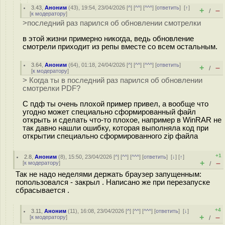
3.43
,
Аноним
(
43
), 19:54, 23/04/2026 [
^
] [
^^
] [
^^^
] [
ответить
]
[
↑
]
+
–
/
[
к модератору
]
>последний раз парился об обновлении смотрелки
в этой жизни примерно никогда, ведь обновление
смотрели приходит из репы вместе со всем остальным.
3.64
,
Аноним
(
64
), 01:18, 24/04/2026 [
^
] [
^^
] [
^^^
] [
ответить
]
+
–
/
[
к модератору
]
> Когда ты в последний раз парился об обновлении
смотрелки PDF?
С пдф ты очень плохой пример привел, а вообще что
угодно может специально сформированный файл
открыть и сделать что-то плохое, например в WinRAR не
так давно нашли ошибку, которая выполняла код при
открытии специально сформированного zip файла
+1
2.8
,
Аноним
(
8
), 15:50, 23/04/2026 [
^
] [
^^
] [
^^^
] [
ответить
]
[
↓
] [
↑
]
+
–
[
к модератору
]
/
Так не надо неделями держать браузер запущенным:
попользовался - закрыл . Написано же при перезапуске
сбрасывается .
+4
3.11
,
Аноним
(
11
), 16:08, 23/04/2026 [
^
] [
^^
] [
^^^
] [
ответить
]
[
↓
]
+
–
[
к модератору
]
/