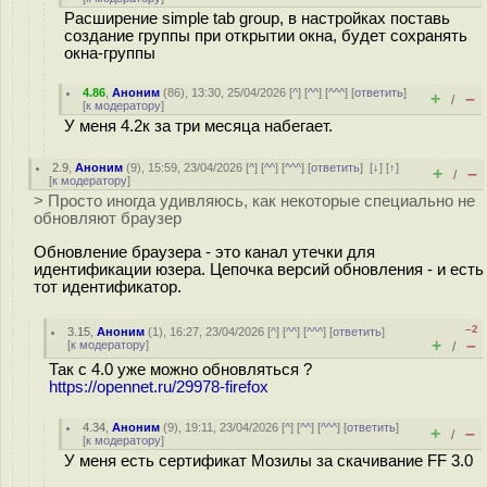
Расширение simple tab group, в настройках поставь
создание группы при открытии окна, будет сохранять
окна-группы
4.86
,
Аноним
(
86
), 13:30, 25/04/2026 [
^
] [
^^
] [
^^^
] [
ответить
]
+
–
/
[
к модератору
]
У меня 4.2к за три месяца набегает.
2.9
,
Аноним
(
9
), 15:59, 23/04/2026 [
^
] [
^^
] [
^^^
] [
ответить
]
[
↓
] [
↑
]
+
–
/
[
к модератору
]
> Просто иногда удивляюсь, как некоторые специально не
обновляют браузер
Обновление браузера - это канал утечки для
идентификации юзера. Цепочка версий обновления - и есть
тот идентификатор.
–2
3.15
,
Аноним
(
1
), 16:27, 23/04/2026 [
^
] [
^^
] [
^^^
] [
ответить
]
+
–
[
к модератору
]
/
Так с 4.0 уже можно обновляться ?
https://opennet.ru/29978-firefox
4.34
,
Аноним
(
9
), 19:11, 23/04/2026 [
^
] [
^^
] [
^^^
] [
ответить
]
+
–
/
[
к модератору
]
У меня есть сертификат Мозилы за скачивание FF 3.0