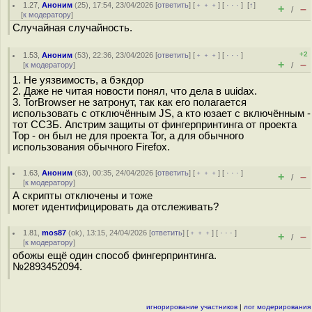
1.27
,
Аноним
(
25
), 17:54, 23/04/2026 [
ответить
] [
﹢﹢﹢
] [
· · ·
]
[
↑
]
+
–
/
[
к модератору
]
Случайная случайность.
+2
1.53
,
Аноним
(
53
), 22:36, 23/04/2026 [
ответить
] [
﹢﹢﹢
] [
· · ·
]
+
–
[
к модератору
]
/
1. Не уязвимость, а бэкдор
2. Даже не читая новости понял, что дела в uuidах.
3. TorBrowser не затронут, так как его полагается
использовать с отключённым JS, а кто юзает с включённым -
тот ССЗБ. Апстрим защиты от фингерпринтинга от проекта
Тор - он был не для проекта Tor, а для обычного
использования обычного Firefox.
1.63
,
Аноним
(
63
), 00:35, 24/04/2026 [
ответить
] [
﹢﹢﹢
] [
· · ·
]
+
–
/
[
к модератору
]
А скрипты отключены и тоже
могет идентифицировать да отслеживать?
1.81
,
mos87
(
ok
), 13:15, 24/04/2026 [
ответить
] [
﹢﹢﹢
] [
· · ·
]
+
–
/
[
к модератору
]
обожы ещё один способ фингерпринтинга.
№2893452094.
игнорирование участников
|
лог модерирования