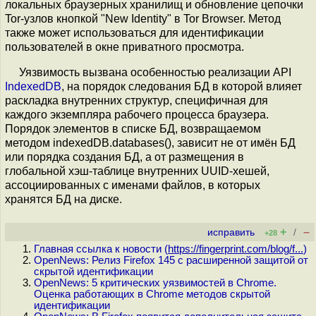
локальных браузерных хранилищ и обновление цепочки
Tor-узлов кнопкой "New Identity" в Tor Browser. Метод
также может использоваться для идентификации
пользователей в окне приватного просмотра.
Уязвимость вызвана особенностью реализации API
IndexedDВ
, на порядок следования БД в которой влияет
раскладка внутренних структур, специфичная для
каждого экземпляра рабочего процесса браузера.
Порядок элементов в списке БД, возвращаемом
методом indexedDB.databases(), зависит не от имён БД
или порядка создания БД, а от размещения в
глобальной хэш-таблице внутренних UUID-хешей,
ассоциированных с именами файлов, в которых
хранятся БД на диске.
+
–
исправить
/
+28
Главная ссылка к новости (
https://fingerprint.com/blog/f...
)
OpenNews: Релиз Firefox 145 с расширенной защитой от
скрытой идентификации
OpenNews: 5 критических уязвимостей в Chrome.
Оценка работающих в Chrome методов скрытой
идентификации