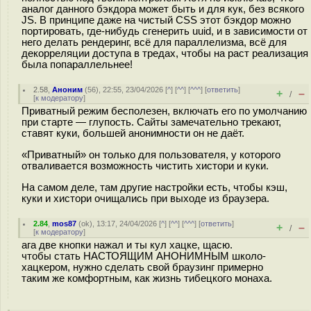
аналог данного бэкдора может быть и для кук, без всякого
JS. В принципе даже на чистый CSS этот бэкдор можно
портировать, где-нибудь сгенерить uuid, и в зависимости от
него делать рендеринг, всё для параллелизма, всё для
декорреляции доступа в тредах, чтобы на раст реализация
была попараллельнее!
2.58
,
Аноним
(
56
), 22:55, 23/04/2026 [
^
] [
^^
] [
^^^
] [
ответить
]
+
–
/
[
к модератору
]
Приватный режим бесполезен, включать его по умолчанию
при старте — глупость. Сайты замечательно трекают,
ставят куки, большей анонимности он не даёт.
«Приватный» он только для пользователя, у которого
отваливается возможность чистить хистори и куки.
На самом деле, там другие настройки есть, чтобы кэш,
куки и хистори очищались при выходе из браузера.
2.84
,
mos87
(
ok
), 13:17, 24/04/2026 [
^
] [
^^
] [
^^^
] [
ответить
]
+
–
/
[
к модератору
]
ага две кнопки нажал и ты кул хацке, щасю.
чтобы стать НАСТОЯЩИМ АНОНИМНЫМ школо-
хацкером, нужно сделать свой браузинг примерно
таким же комфортным, как жизнь тибецкого монаха.