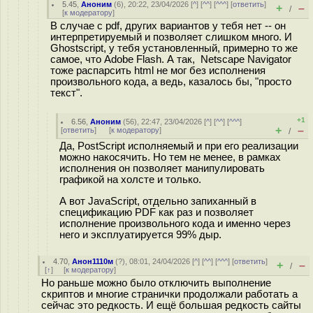
5.45
,
Аноним
(
6
), 20:22, 23/04/2026 [
^
] [
^^
] [
^^^
] [
ответить
]
+
–
/
[
к модератору
]
В случае с pdf, других вариантов у тебя нет -- он
интерпретируемый и позволяет слишком много. И
Ghostscript, у тебя установленный, примерно то же
самое, что Adobe Flash. А так, Netscape Navigator
тоже распарсить html не мог без исполнения
произвольного кода, а ведь, казалось бы, "просто
текст".
+1
6.56
,
Аноним
(
56
), 22:47, 23/04/2026 [
^
] [
^^
] [
^^^
]
+
–
[
ответить
]
[
к модератору
]
/
Да, PostScript исполняемый и при его реализации
можно накосячить. Но тем не менее, в рамках
исполнения он позволяет манипулировать
графикой на холсте и только.
А вот JavaScript, отдельно запиханный в
спецификацию PDF как раз и позволяет
исполнение произвольного кода и именно через
него и эксплуатируется 99% дыр.
4.70
,
Анон1110м
(
?
), 08:01, 24/04/2026 [
^
] [
^^
] [
^^^
] [
ответить
]
+
–
/
[
↑
] [
к модератору
]
Но раньше можно было отключить выполнение
скриптов и многие странички продолжали работать а
сейчас это редкость. И ещё большая редкость сайты