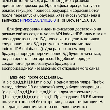
включая Tor Browser, и работает даже в режиме
приватного просмотра. Идентификаторы действуют в
рамках текущего процесса браузера и сбрасываются
после перезапуска браузера. Уязвимость устранена в
выпусках
Firefox 150/140.10.0
и Tor Browser 15.0.10.
Для формирования идентификатора достаточно на
разных сайтах создать через API IndexedDВ одну и ту же
последовательность БД, после чего оценить порядок
следования этих БД в результате вызова метода
indexedDB.databases(). Для разных экземпляров
браузера порядок перечисления БД будет отличаться,
но для одного - повторяться. Подобный порядок
сохраняется до перезапуска браузера и
воспроизводится независимо от открываемого сайта.
Например, после создания БД
"a,b,c,d,e,f,g,h,i,j,k,l,m,n,o,p,r" в одном экземпляре Firefox
метод indexedDB.databases() всегда будет возвращать
"g,c,p,a,l,f,n,r,d,j,b,o,h,e,m,i,k", а в другом экземпляре -
"j,b,o,h,e,m,i,k,f,n,r,d,g,c,p,a,l". При создании 16 БД можно
получить около 44 бит энтропии для идентификации. На
генерацию идентификатора не влияет очистка