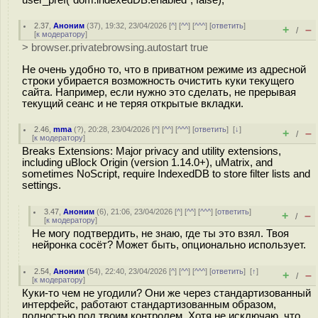
user_pref("dom.indexedDB.enabled", false);
2.37
,
Аноним
(
37
), 19:32, 23/04/2026 [
^
] [
^^
] [
^^^
] [
ответить
]
+
–
/
[
к модератору
]
> browser.privatebrowsing.autostart true
Не очень удобно то, что в приватном режиме из адресной
строки убирается возможность очистить куки текущего
сайта. Например, если нужно это сделать, не прерывая
текущий сеанс и не теряя открытые вкладки.
2.46
,
mma
(
?
), 20:28, 23/04/2026 [
^
] [
^^
] [
^^^
] [
ответить
]
[
↓
]
+
–
/
[
к модератору
]
Breaks Extensions: Major privacy and utility extensions,
including uBlock Origin (version 1.14.0+), uMatrix, and
sometimes NoScript, require IndexedDB to store filter lists and
settings.
3.47
,
Аноним
(
6
), 21:06, 23/04/2026 [
^
] [
^^
] [
^^^
] [
ответить
]
+
–
/
[
к модератору
]
Не могу подтвердить, не знаю, где ты это взял. Твоя
нейронка сосёт? Может быть, опционально использует.
2.54
,
Аноним
(
54
), 22:40, 23/04/2026 [
^
] [
^^
] [
^^^
] [
ответить
]
[
↑
]
+
–
/
[
к модератору
]
Куки-то чем не угодили? Они же через стандартизованный
интерфейс, работают стандартизованным образом,
полностью под твоим контролем. Хотя не исключаю, что