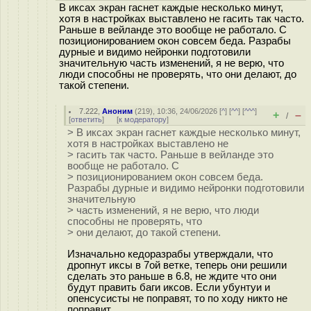
В иксах экран гаснет каждые несколько минут,
хотя в настройках выставлено не гасить так часто.
Раньше в вейланде это вообще не работало. С
позиционированием окон совсем беда. Разрабы
дурные и видимо нейронки подготовили
значительную часть изменений, я не верю, что
люди способны не проверять, что они делают, до
такой степени.
7.222
,
Аноним
(
219
), 10:36, 24/06/2026 [
^
] [
^^
] [
^^^
]
+
–
/
[
ответить
]
[
к модератору
]
> В иксах экран гаснет каждые несколько минут,
хотя в настройках выставлено не
> гасить так часто. Раньше в вейланде это
вообще не работало. С
> позиционированием окон совсем беда.
Разрабы дурные и видимо нейронки подготовили
значительную
> часть изменений, я не верю, что люди
способны не проверять, что
> они делают, до такой степени.
Изначально кедоразрабы утверждали, что
дропнут иксы в 7ой ветке, теперь они решили
сделать это раньше в 6.8, не ждите что они
будут править баги иксов. Если убунтуи и
опенсусисты не поправят, то по ходу никто не
поправит.