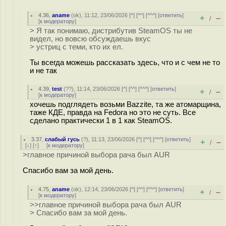
4.36
,
aname
(
ok
), 11:12, 23/06/2026 [
^
] [
^^
] [
^^^
] [
ответить
]
+
–
/
[
к модератору
]
> Я так понимаю, дистрибутив SteamOS ты не
видел, но вовсю обсуждаешь вкус
> устриц с теми, кто их ел.
Ты всегда можешь рассказать здесь, что и с чем не то
и не так
4.39
,
test
(
??
), 11:14, 23/06/2026 [
^
] [
^^
] [
^^^
] [
ответить
]
+
–
/
[
к модератору
]
хочешь подглядеть возьми Bazzite, та же атомарщина,
таже КДЕ, правда на Fedora но это не суть. Все
сделано практически 1 в 1 как SteamOS.
3.37
,
слабый гусь
(
?
), 11:13, 23/06/2026 [
^
] [
^^
] [
^^^
] [
ответить
]
+
–
/
[
↓
] [
↑
] [
к модератору
]
>главное причиной выбора рача был AUR
Спасибо вам за мой день.
4.75
,
aname
(
ok
), 12:14, 23/06/2026 [
^
] [
^^
] [
^^^
] [
ответить
]
+
–
/
[
к модератору
]
>>главное причиной выбора рача был AUR
> Спасибо вам за мой день.