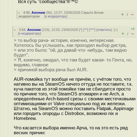
Вся суть "сообщества"®™©
4.90
,
Аноним
(
90
), 12:27, 23/06/2026
Скрыто ботом-
+
–
/
модератором
[
к модератору
]
+9
3.64
,
Аноним
(
219
), 12:03, 23/06/2026 [
^
] [
^^
] [
^^^
] [
ответить
]
[
↑
]
+
–
[
к модератору
]
/
> то выбор рача- история, конечно, интересная.
Хотелось бы услышать, как проходил выбор дистра,
> или это было: "ой, да давай что- нибудь, там видно
будет".
> Я, конечно, ожидал, что там будет какая- то Гента, но,
видимо, главное
> причиной выбора рача был AUR.
AUR-помойка тут вообще не причём, с учётом того, что
нативно вы на SteamOS ничего оттуда не поставите, т.к.
куча пакетов из этой помойки там не сбилдится просто
по причине того, что SteamOS атомарен и не Arch, а
определённые Arch-based срезы с своими местечковыми
оптимизациями от Valve специально под их железки.
Штатно, на SteamOS можно поставить Flatpak, Appimage
или городить огороды с Distrobox, возможно nix и
Homebrew.
Что касается выбора именно Арча, то на это есть ряд
веских причин: