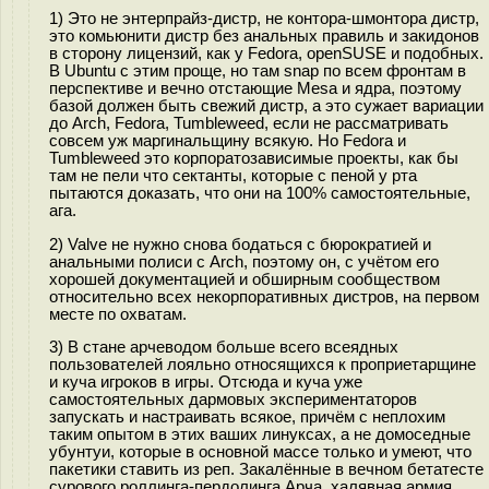
1) Это не энтерпрайз-дистр, не контора-шмонтора дистр,
это комьюнити дистр без анальных правиль и закидонов
в сторону лицензий, как у Fedora, openSUSE и подобных.
В Ubuntu с этим проще, но там snap по всем фронтам в
перспективе и вечно отстающие Mesa и ядра, поэтому
базой должен быть свежий дистр, а это сужает вариации
до Arch, Fedora, Tumbleweed, если не рассматривать
совсем уж маргинальщину всякую. Но Fedora и
Tumbleweed это корпоратозависимые проекты, как бы
там не пели что сектанты, которые с пеной у рта
пытаются доказать, что они на 100% самостоятельные,
ага.
2) Valve не нужно снова бодаться с бюрократией и
анальными полиси с Arch, поэтому он, с учётом его
хорошей документацией и обширным сообществом
относительно всех некорпоративных дистров, на первом
месте по охватам.
3) В стане арчеводом больше всего всеядных
пользователей лояльно относящихся к проприетарщине
и куча игроков в игры. Отсюда и куча уже
самостоятельных дармовых экспериментаторов
запускать и настраивать всякое, причём с неплохим
таким опытом в этих ваших линуксах, а не домоседные
убунтуи, которые в основной массе только и умеют, что
пакетики ставить из реп. Закалённые в вечном бетатесте
сурового роллинга-пердолинга Арча, халявная армия