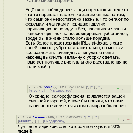
> этого мировоззрения.
Ещё одно наблюдение, люди порицающие тех кто
что-то порицает, настолько зацикленные на том,
что сами они недостаточно важные, что бегают по
форумам и чатикам и порицают других
порицающих по поводу и без, навешивая ярлыки.
Повесил ярлычок, классифицировал, узбагоился,
вроде бы в жизни стало больше порядка!
Есть более плодотворный IRL-лайфхак, в хате
своей наконец убраться капитально, по местам
всё разложить, очевидные ненужные вещи
наконец выкинуть и влажную уборку сделать,
помогает получше виртуального расставления по
полочкам! ;)
7.226
,
Some
(
?
), 13:06, 24/06/2026 [
^
] [
^^
] [
^^^
]
+
–
/
[
ответить
]
[
к модератору
]
Очевидно, саморефлексия не является вашей
сильной стороной, иначе бы поняли, что вами
написанное является актом саморазоблачения.
4.149
,
Аноним
(
149
), 15:27, 23/06/2026 [
^
] [
^^
] [
^^^
]
+
–
/
[
ответить
]
[
↑
] [
к модератору
]
Лучшая в мире консоль, которой пользуются 99%
людей).