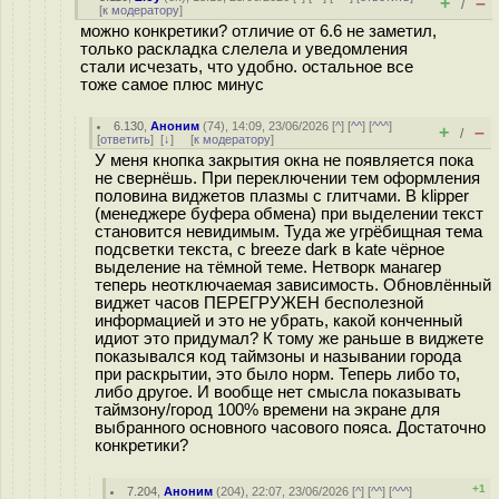
+
–
/
[
к модератору
]
можно конкретики? отличие от 6.6 не заметил,
только раскладка слелела и уведомления
стали исчезать, что удобно. остальное все
тоже самое плюс минус
6.130
,
Аноним
(
74
), 14:09, 23/06/2026 [
^
] [
^^
] [
^^^
]
+
–
/
[
ответить
]
[
↓
] [
к модератору
]
У меня кнопка закрытия окна не появляется пока
не свернёшь. При переключении тем оформления
половина виджетов плазмы с глитчами. В klipper
(менеджере буфера обмена) при выделении текст
становится невидимым. Туда же угрёбищная тема
подсветки текста, с breeze dark в kate чёрное
выделение на тёмной теме. Нетворк манагер
теперь неотключаемая зависимость. Обновлённый
виджет часов ПЕРЕГРУЖЕН бесполезной
информацией и это не убрать, какой конченный
идиот это придумал? К тому же раньше в виджете
показывался код таймзоны и назывании города
при раскрытии, это было норм. Теперь либо то,
либо другое. И вообще нет смысла показывать
таймзону/город 100% времени на экране для
выбранного основного часового пояса. Достаточно
конкретики?
+1
7.204
,
Аноним
(
204
), 22:07, 23/06/2026 [
^
] [
^^
] [
^^^
]