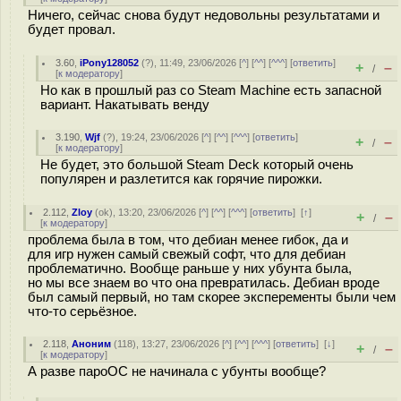
Ничего, сейчас снова будут недовольны результатами и
будет провал.
3.60
,
iPony128052
(
?
), 11:49, 23/06/2026 [
^
] [
^^
] [
^^^
] [
ответить
]
+
–
/
[
к модератору
]
Но как в прошлый раз со Steam Machine есть запасной
вариант. Накатывать венду
3.190
,
Wjf
(
?
), 19:24, 23/06/2026 [
^
] [
^^
] [
^^^
] [
ответить
]
+
–
/
[
к модератору
]
Не будет, это большой Steam Deck который очень
популярен и разлетится как горячие пирожки.
2.112
,
Zloy
(
ok
), 13:20, 23/06/2026 [
^
] [
^^
] [
^^^
] [
ответить
]
[
↑
]
+
–
/
[
к модератору
]
проблема была в том, что дебиан менее гибок, да и
для игр нужен самый свежый софт, что для дебиан
проблематично. Вообще раньше у них убунта была,
но мы все знаем во что она превратилась. Дебиан вроде
был самый первый, но там скорее эксперементы были чем
что-то серьёзное.
2.118
,
Аноним
(
118
), 13:27, 23/06/2026 [
^
] [
^^
] [
^^^
] [
ответить
]
[
↓
]
+
–
/
[
к модератору
]
А разве пароОС не начинала с убунты вообще?