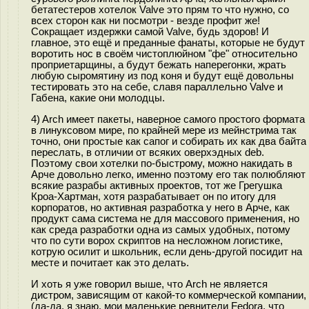
бетатестеров хотелок Valve это прям то что нужно, со
всех сторон как ни посмотри - везде профит же!
Сокращает издержки самой Valve, будь здоров! И
главное, это ещё и преданные фанаты, которые не будут
воротить нос в своём чистоплюйном "фе" относительно
проприетарщины, а будут бежать наперегонки, жрать
любую сыромятину из под коня и будут ещё довольны
тестировать это на себе, славя параллельно Valve и
Габена, какие они молодцы.
4) Arch имеет пакеты, наверное самого простого формата
в линуксовом мире, по крайней мере из мейнстрима так
точно, они простые как сапог и собирать их как два байта
переслать, в отличии от всяких оверхэдных deb.
Поэтому свои хотелки по-быстрому, можно накидать в
Арче довольно легко, именно поэтому его так полюбляют
всякие разрабы активных проектов, тот же Грегушка
Кроа-Хартман, хотя разрабатывает он по итогу для
корпоратов, но активная разработка у него в Арче, как
продукт сама система не для массового применения, но
как среда разработки одна из самых удобных, потому
что по сути ворох скриптов на несложном логистике,
котрую осилит и школьник, если день-другой посидит на
месте и почитает как это делать.
И хоть я уже говорил выше, что Arch не является
дистром, зависящим от какой-то коммерческой компании,
(да-да, я знаю, мои маленькие ревнители Fedora, что