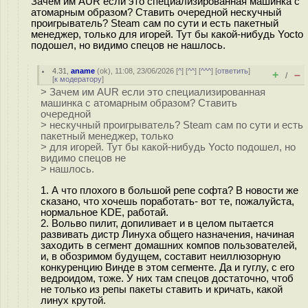
Зачем им AUR если это специализированная машинка с
атомарным образом? Ставить очередной нескучный
проигрыватель? Steam сам по сути и есть пакетный
менеджер, только для игорей. Тут бы какой-нибудь Yocto
подошел, но видимо спецов не нашлось.
4.31
,
aname
(
ok
), 11:08, 23/06/2026 [
^
] [
^^
] [
^^^
] [
ответить
]
+
–
/
[
к модератору
]
> Зачем им AUR если это специализированная
машинка с атомарным образом? Ставить
очередной
> нескучный проигрыватель? Steam сам по сути и есть
пакетный менеджер, только
> для игорей. Тут бы какой-нибудь Yocto подошел, но
видимо спецов не
> нашлось.
1. А что плохого в большой репе софта? В новости же
сказано, что хочешь поработать- вот те, пожалуйста,
нормальное KDE, работай.
2. Вольво пилит, допиливает и в целом пытается
развивать дистр Линуха общего назначения, начиная
заходить в сегмент домашних компов пользователей,
и, в обозримом будущем, составит неиллюзорную
конкуренцию Винде в этом сегменте. Да и гуглу, с его
ведроидом, тоже. У них там спецов достаточно, чтоб
не только из репы пакеты ставить и кричать, какой
линух крутой.