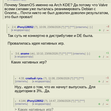
Почему SteamOS именно на Arch KDE? Да потому что Valve
всеми силами уже пыталась реанимировать Debian с
Gnome... Почти никто не был доволен доволен результатом,
это был провал!
–2
2.4
,
iPony128052
(
?
), 10:09, 23/06/2026 [
^
] [
^^
] [
^^^
] [
ответить
]
[
↓
]
+
–
[
к модератору
]
/
Так суть не конкертно в дистрибутиве и DE была.
Провалилась идея нативных игр.
+1
3.6
,
aname
(
ok
), 10:10, 23/06/2026 [
^
] [
^^
] [
^^^
] [
ответить
]
[
↓
]
+
–
[
к модератору
]
/
Каких нативных игр?
–1
4.33
,
слабый гусь
(
?
), 11:08, 23/06/2026 [
^
] [
^^
] [
^^^
]
+
–
[
ответить
]
[
к модератору
]
/
Нуу.. идея о том, что их начнут выпускать. Для
аудитории в 3%.. Да.
+2
4.144
,
iPony128052
(
?
), 14:47, 23/06/2026 [
^
] [
^^
] [
^^^
]
+
–
[
ответить
]
[
к модератору
]
/
> Каких нативных игр?