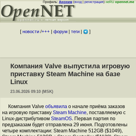
Профиль:
Аноним
(
вход
|
регистрация
)
неRU
opennet.me
[
новости
/
+++
|
форум
|
теги
|
]
Компания Valve выпустила игровую
приставку Steam Machine на базе
Linux
23.06.2026 09:10 (MSK)
Компания Valve
объявила
о начале приёма заказов
на игровую приставку
Steam Machine
, поставляемую с
Linux-дистрибутивом
SteamOS
. Первая партия по
предзаказам будет отправлена 29 июня. Подготовлены
четыре комплектации: Steam Machine 512GB ($1049),