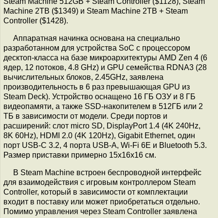
Steam Machine 512GB + Steam Controller ($1128), Steam
Machine 2TB ($1349) и Steam Machine 2TB + Steam
Controller ($1428).
Аппаратная начинка основана на специально
разработанном для устройства SoC с процессором
десктоп-класса на базе микроархитектуры AMD Zen 4 (6
ядер, 12 потоков, 4.8 GHz) и GPU семейства RDNA3 (28
вычислительных блоков, 2.45GHz, заявлена
производительность в 6 раз превышающая GPU из
Steam Deck). Устройство оснащено 16 ГБ ОЗУ и 8 ГБ
видеопамяти, а также SSD-накопителем в 512ГБ или 2
ТБ в зависимости от модели. Среди портов и
расширений: слот micro SD, DisplayPort 1.4 (4K 240Hz,
8K 60Hz), HDMI 2.0 (4K 120Hz), Gigabit Ethernet, один
порт USB-C 3.2, 4 порта USB-A, Wi-Fi 6E и Bluetooth 5.3.
Размер приставки примерно 15x16x16 см.
В Steam Machine встроен беспроводной интерфейс
для взаимодействия с игровым контроллером Steam
Controller, который в зависимости от комплектации
входит в поставку или может приобретаться отдельно.
Помимо управления через Steam Controller заявлена