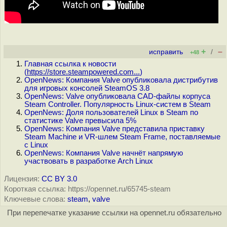
+
–
исправить
/
+48
Главная ссылка к новости
(
https://store.steampowered.com...
)
OpenNews: Компания Valve опубликовала дистрибутив
для игровых консолей SteamOS 3.8
OpenNews: Valve опубликовала CAD-файлы корпуса
Steam Controller. Популярность Linux-систем в Steam
OpenNews: Доля пользователей Linux в Steam по
статистике Valve превысила 5%
OpenNews: Компания Valve представила приставку
Steam Machine и VR-шлем Steam Frame, поставляемые
с Linux
OpenNews: Компания Valve начнёт напрямую
участвовать в разработке Arch Linux
Лицензия:
CC BY 3.0
Короткая ссылка: https://opennet.ru/65745-steam
Ключевые слова:
steam
,
valve
При перепечатке указание ссылки на opennet.ru обязательно