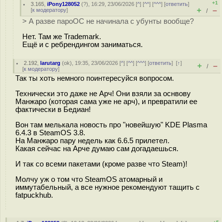
+1
3.165
,
iPony128052
(
?
), 16:29, 23/06/2026 [
^
] [
^^
] [
^^^
] [
ответить
]
+
–
[
к модератору
]
/
> А разве пароОС не начинала с убунты вообще?
Нет. Там же Trademark.
Ещё и с ребрендингом заниматься.
2.192
,
larutarg
(
ok
), 19:35, 23/06/2026 [
^
] [
^^
] [
^^^
] [
ответить
]
[
↑
]
+
–
/
[
к модератору
]
Так ты хоть немного поинтересуйся вопросом.
Технически это даже не Арч! Они взяли за оснвову
Манжаро (которая сама уже не арч), и превратили ее
фактически в Бедиан!
Вон там мелькала новость про "новейшую" KDE Plasma
6.4.3 в SteamOS 3.8.
На Манжаро пару недель как 6.6.5 прилетел.
Какая сейчас на Арче думаю сам догадаешься.
И так со всеми пакетами (кроме разве что Steam)!
Молчу уж о том что SteamOS атомарный и
иммутабельный, а все нужное рекомендуют тащить с
fatpuckhub.