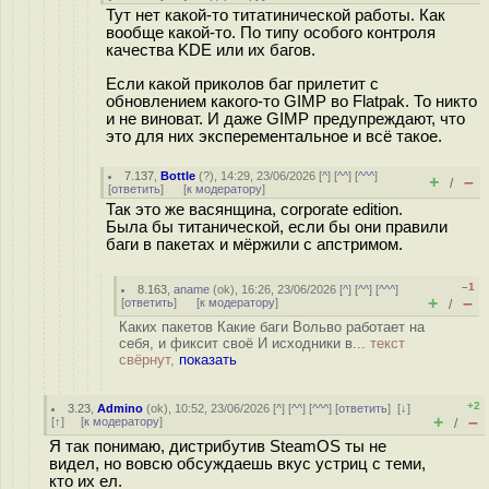
Тут нет какой-то титатинической работы. Как
вообще какой-то. По типу особого контроля
качества KDE или их багов.
Если какой приколов баг прилетит с
обновлением какого-то GIMP во Flatpak. То никто
и не виноват. И даже GIMP предупреждают, что
это для них эксперементальное и всё такое.
7.137
,
Bottle
(
?
), 14:29, 23/06/2026 [
^
] [
^^
] [
^^^
]
+
–
/
[
ответить
]
[
к модератору
]
Так это же васянщина, corporate edition.
Была бы титанической, если бы они правили
баги в пакетах и мёржили с апстримом.
–1
8.163
,
aname
(
ok
), 16:26, 23/06/2026 [
^
] [
^^
] [
^^^
]
+
–
[
ответить
]
[
к модератору
]
/
Каких пакетов Какие баги Вольво работает на
себя, и фиксит своё И исходники в...
текст
свёрнут,
показать
+2
3.23
,
Admino
(
ok
), 10:52, 23/06/2026 [
^
] [
^^
] [
^^^
] [
ответить
]
[
↓
]
+
–
[
↑
] [
к модератору
]
/
Я так понимаю, дистрибутив SteamOS ты не
видел, но вовсю обсуждаешь вкус устриц с теми,
кто их ел.