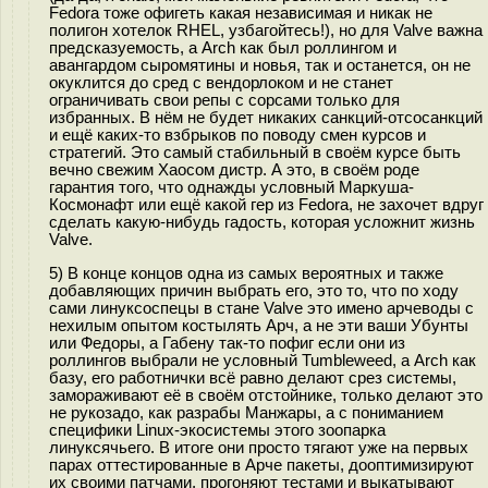
Fedora тоже офигеть какая независимая и никак не
полигон хотелок RHEL, узбагойтесь!), но для Valve важна
предсказуемость, а Arch как был роллингом и
авангардом сыромятины и новья, так и останется, он не
окуклится до сред с вендорлоком и не станет
ограничивать свои репы с сорсами только для
избранных. В нём не будет никаких санкций-отсосанкций
и ещё каких-то взбрыков по поводу смен курсов и
стратегий. Это самый стабильный в своём курсе быть
вечно свежим Хаосом дистр. А это, в своём роде
гарантия того, что однажды условный Маркуша-
Космонафт или ещё какой гер из Fedora, не захочет вдруг
сделать какую-нибудь гадость, которая усложнит жизнь
Valve.
5) В конце концов одна из самых вероятных и также
добавляющих причин выбрать его, это то, что по ходу
сами линуксоспецы в стане Valve это имено арчеводы с
нехилым опытом костылять Арч, а не эти ваши Убунты
или Федоры, а Габену так-то пофиг если они из
роллингов выбрали не условный Tumbleweed, а Arch как
базу, его работнички всё равно делают срез системы,
замораживают её в своём отстойнике, только делают это
не рукозадо, как разрабы Манжары, а с пониманием
специфики Linux-экосистемы этого зоопарка
линуксячьего. В итоге они просто тягают уже на первых
парах оттестированные в Арче пакеты, дооптимизируют
их своими патчами, прогоняют тестами и выкатывают