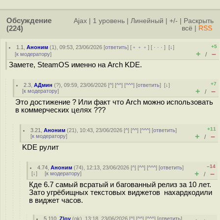
Обсуждение
Ajax
|
1 уровень
|
Линейный
|
+/-
|
Раскрыть
(224)
всё
|
RSS
+5
1.1
,
Аноним
(
1
), 09:53, 23/06/2026 [
ответить
] [
﹢﹢﹢
] [
· · ·
]
[
↓
]
+
–
[
к модератору
]
/
Замете, SteamOS именно на Arch KDE.
+7
2.3
,
АДмин
(
?
), 09:59, 23/06/2026 [
^
] [
^^
] [
^^^
] [
ответить
]
[
↓
]
+
–
[
к модератору
]
/
Это достижение ? Или факт что Arch можно использовать
в коммерческих целях ???
+11
3.21
,
Аноним
(
21
), 10:43, 23/06/2026 [
^
] [
^^
] [
^^^
] [
ответить
]
+
–
[
к модератору
]
/
KDE рулит
–14
4.74
,
Аноним
(
74
), 12:13, 23/06/2026 [
^
] [
^^
] [
^^^
] [
ответить
]
+
–
[
↓
] [
к модератору
]
/
Кде 6.7 самый всратый и багованный релиз за 10 лет.
Зато угрёбищных текстовых виджетов нахардкодили
в виджет часов.
5.110
,
Zloy
(
ok
), 13:18, 23/06/2026 [
^
] [
^^
] [
^^^
] [
ответить
]