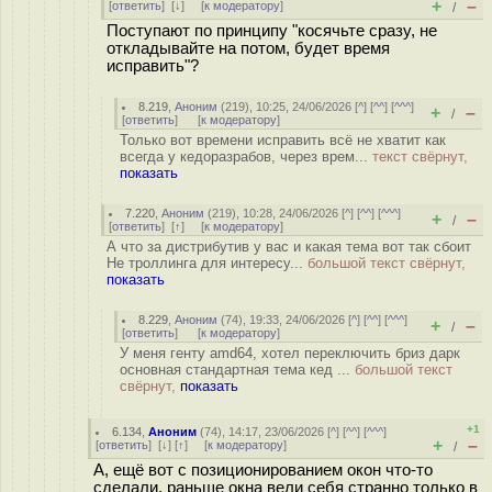
+
–
[
ответить
]
[
↓
] [
к модератору
]
/
Поступают по принципу "косячьте сразу, не
откладывайте на потом, будет время
исправить"?
8.219
,
Аноним
(
219
), 10:25, 24/06/2026 [
^
] [
^^
] [
^^^
]
+
–
/
[
ответить
]
[
к модератору
]
Только вот времени исправить всё не хватит как
всегда у кедоразрабов, через врем...
текст свёрнут,
показать
7.220
,
Аноним
(
219
), 10:28, 24/06/2026 [
^
] [
^^
] [
^^^
]
+
–
/
[
ответить
]
[
↑
] [
к модератору
]
А что за дистрибутив у вас и какая тема вот так сбоит
Не троллинга для интересу...
большой текст свёрнут,
показать
8.229
,
Аноним
(
74
), 19:33, 24/06/2026 [
^
] [
^^
] [
^^^
]
+
–
/
[
ответить
]
[
к модератору
]
У меня генту amd64, хотел переключить бриз дарк
основная стандартная тема кед ...
большой текст
свёрнут,
показать
+1
6.134
,
Аноним
(
74
), 14:17, 23/06/2026 [
^
] [
^^
] [
^^^
]
+
–
[
ответить
]
[
↓
] [
↑
] [
к модератору
]
/
А, ещё вот с позиционированием окон что-то
сделали, раньше окна вели себя странно только в