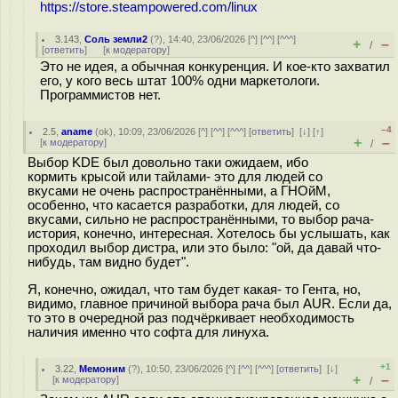
https://store.steampowered.com/linux
3.143
,
Соль земли2
(
?
), 14:40, 23/06/2026 [
^
] [
^^
] [
^^^
]
+
–
/
[
ответить
]
[
к модератору
]
Это не идея, а обычная конкуренция. И кое-кто захватил
его, у кого весь штат 100% одни маркетологи.
Программистов нет.
–4
2.5
,
aname
(
ok
), 10:09, 23/06/2026 [
^
] [
^^
] [
^^^
] [
ответить
]
[
↓
] [
↑
]
+
–
[
к модератору
]
/
Выбор KDE был довольно таки ожидаем, ибо
кормить крысой или тайлами- это для людей со
вкусами не очень распространёнными, а ГНОйМ,
особенно, что касается разработки, для людей, со
вкусами, сильно не распространёнными, то выбор рача-
история, конечно, интересная. Хотелось бы услышать, как
проходил выбор дистра, или это было: "ой, да давай что-
нибудь, там видно будет".
Я, конечно, ожидал, что там будет какая- то Гента, но,
видимо, главное причиной выбора рача был AUR. Если да,
то это в очередной раз подчёркивает необходимость
наличия именно что софта для линуха.
+1
3.22
,
Мемоним
(
?
), 10:50, 23/06/2026 [
^
] [
^^
] [
^^^
] [
ответить
]
[
↓
]
+
–
[
к модератору
]
/