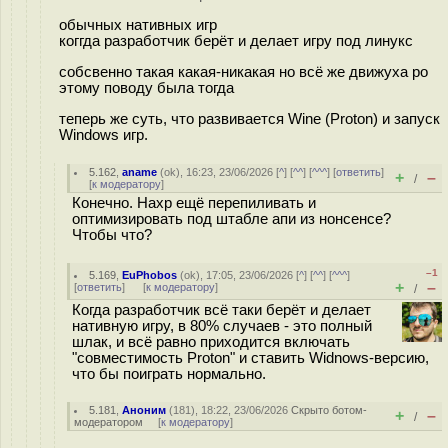
обычных нативных игр
коггда разработчик берёт и делает игру под линукс
собсвенно такая какая-никакая но всё же движуха ро
этому поводу была тогда
теперь же суть, что развивается Wine (Proton) и запуск
Windows игр.
5.162
,
aname
(
ok
), 16:23, 23/06/2026 [
^
] [
^^
] [
^^^
] [
ответить
]
+
–
/
[
к модератору
]
Конечно. Нахр ещё перепиливать и
оптимизировать под штабле апи из нонсенсе?
Чтобы что?
–1
5.169
,
EuPhobos
(
ok
), 17:05, 23/06/2026 [
^
] [
^^
] [
^^^
]
+
–
[
ответить
]
[
к модератору
]
/
Когда разработчик всё таки берёт и делает
нативную игру, в 80% случаев - это полный
шлак, и всё равно приходится включать
"совместимость Proton" и ставить Widnows-версию,
что бы поиграть нормально.
5.181
,
Аноним
(
181
), 18:22, 23/06/2026
Скрыто ботом-
+
–
/
модератором
[
к модератору
]