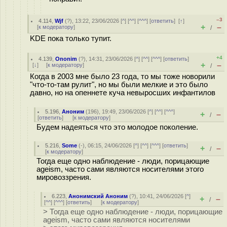
–3
4.114
,
Wjf
(
?
), 13:22, 23/06/2026 [
^
] [
^^
] [
^^^
] [
ответить
]
[
↑
]
+
–
[
к модератору
]
/
KDE пока только тупит.
+4
4.139
,
Ononim
(
?
), 14:31, 23/06/2026 [
^
] [
^^
] [
^^^
] [
ответить
]
+
–
[
↓
] [
к модератору
]
/
Когда в 2003 мне было 23 года, то мы тоже новорили
"что-то-там рулит", но мы были мелкие и это было
давно, но на опеннете куча невыросших инфантилов
5.196
,
Аноним
(
196
), 19:49, 23/06/2026 [
^
] [
^^
] [
^^^
]
+
–
/
[
ответить
]
[
к модератору
]
Будем надеяться что это молодое поколение.
5.216
,
Some
(-), 06:15, 24/06/2026 [
^
] [
^^
] [
^^^
] [
ответить
]
+
–
/
[
к модератору
]
Тогда еще одно наблюдение - люди, порицающие
ageism, часто сами являются носителями этого
мировоззрения.
6.223
,
Анонимский Аноним
(
?
), 10:41, 24/06/2026 [
^
]
+
–
/
[
^^
] [
^^^
] [
ответить
]
[
к модератору
]
> Тогда еще одно наблюдение - люди, порицающие
ageism, часто сами являются носителями