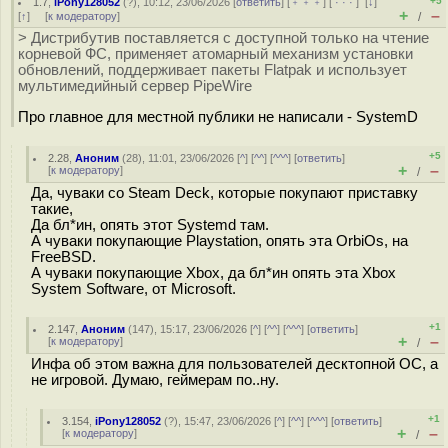
+5
1.7
,
iPony128052
(
?
), 10:12, 23/06/2026 [
ответить
] [
﹢﹢﹢
] [
· · ·
]
[
↓
]
+
–
[
↑
] [
к модератору
]
/
> Дистрибутив поставляется с доступной только на чтение
корневой ФС, применяет атомарный механизм установки
обновлений, поддерживает пакеты Flatpak и использует
мультимедийный сервер PipeWire
Про главное для местной публики не написали - SystemD
+5
2.28
,
Аноним
(
28
), 11:01, 23/06/2026 [
^
] [
^^
] [
^^^
] [
ответить
]
+
–
[
к модератору
]
/
Да, чуваки со Steam Deck, которые покупают приставку
такие,
Да бл*ин, опять этот Systemd там.
А чуваки покупающие Playstation, опять эта OrbiOs, на
FreeBSD.
А чуваки покупающие Xbox, да бл*ин опять эта Xbox
System Software, от Microsoft.
+1
2.147
,
Аноним
(
147
), 15:17, 23/06/2026 [
^
] [
^^
] [
^^^
] [
ответить
]
+
–
[
к модератору
]
/
Инфа об этом важна для пользователей десктопной ОС, а
не игровой. Думаю, геймерам по..ну.
+1
3.154
,
iPony128052
(
?
), 15:47, 23/06/2026 [
^
] [
^^
] [
^^^
] [
ответить
]
+
–
[
к модератору
]
/