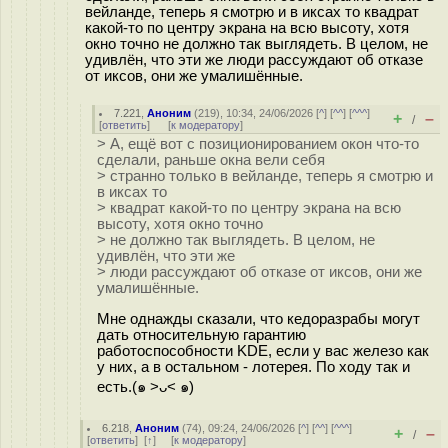
вейланде, теперь я смотрю и в иксах то квадрат
какой-то по центру экрана на всю высоту, хотя
окно точно не должно так выглядеть. В целом, не
удивлён, что эти же люди рассуждают об отказе
от иксов, они же умалишённые.
7.221
,
Аноним
(
219
), 10:34, 24/06/2026 [
^
] [
^^
] [
^^^
]
+
–
/
[
ответить
]
[
к модератору
]
> А, ещё вот с позиционированием окон что-то
сделали, раньше окна вели себя
> странно только в вейланде, теперь я смотрю и
в иксах то
> квадрат какой-то по центру экрана на всю
высоту, хотя окно точно
> не должно так выглядеть. В целом, не
удивлён, что эти же
> люди рассуждают об отказе от иксов, они же
умалишённые.
Мне однажды сказали, что кедоразрабы могут
дать относительную гарантию
работоспособности KDE, если у вас железо как
у них, а в остальном - лотерея. По ходу так и
есть.(๑ >ᴗ< ๑)
6.218
,
Аноним
(
74
), 09:24, 24/06/2026 [
^
] [
^^
] [
^^^
]
+
–
/
[
ответить
]
[
↑
] [
к модератору
]