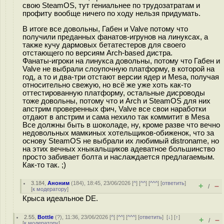
свою SteamOS, тут гениальнее по трудозатратам и
профиту вообще ничего по ходу нельзя придумать.
В итоге все довольны, Габен и Valve потому что
получили преданных фанатов-игрунов на линуксах, а
также кучу дармовых бетатестеров для своего
отстающего по версиям Arch-based дистра.
Фанаты-игроки на линукса довольны, потому что Габен и
Valve не выбрали слоупочную платформу, в которой на
год, а то и два-три отстают версии ядер и Mesa, получая
относительно свежую, но всё же уже хоть как-то
оттестированную платформу, остальные дисроводы
тоже довольны, потому что и Arch и SteamOS для них
апстрим проверенных фич, Valve все свои наработки
отдают в апстрим и сама нехило так коммитит в Mesa
Все должны быть в шоколаде, ну, кроме разве что вечно
недовольных мамкиных хотельщиков-обиженок, что за
основу SteamOS не выбрали их любимый distroname, но
на этих вечных хныкальщиков адеватное большинство
просто забивает болта и наслаждается предлагаемым.
Как-то так. ;)
3.184
,
Аноним
(
184
), 18:45, 23/06/2026 [
^
] [
^^
] [
^^^
] [
ответить
]
+
–
/
[
к модератору
]
Крыса идеальное DE.
2.55
,
Bottle
(
?
), 11:36, 23/06/2026 [
^
] [
^^
] [
^^^
] [
ответить
]
[
↓
] [
↑
]
+
–
/
[
к модератору
]