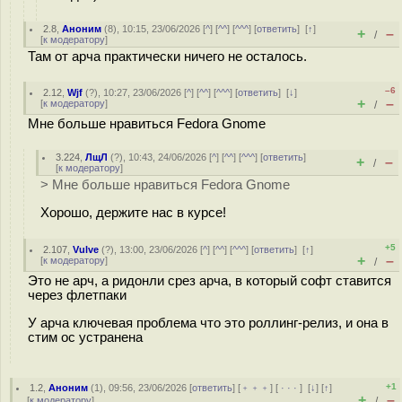
2.8
,
Аноним
(
8
), 10:15, 23/06/2026 [
^
] [
^^
] [
^^^
] [
ответить
]
[
↑
]
+
–
/
[
к модератору
]
Там от арча практически ничего не осталось.
–6
2.12
,
Wjf
(
?
), 10:27, 23/06/2026 [
^
] [
^^
] [
^^^
] [
ответить
]
[
↓
]
+
–
[
к модератору
]
/
Мне больше нравиться Fedora Gnome
3.224
,
ЛщЛ
(
?
), 10:43, 24/06/2026 [
^
] [
^^
] [
^^^
] [
ответить
]
+
–
/
[
к модератору
]
> Мне больше нравиться Fedora Gnome
Хорошо, держите нас в курсе!
+5
2.107
,
Vulve
(
?
), 13:00, 23/06/2026 [
^
] [
^^
] [
^^^
] [
ответить
]
[
↑
]
+
–
[
к модератору
]
/
Это не арч, а ридонли срез арча, в который софт ставится
через флетпаки
У арча ключевая проблема что это роллинг-релиз, и она в
стим ос устранена
+1
1.2
,
Аноним
(
1
), 09:56, 23/06/2026 [
ответить
] [
﹢﹢﹢
] [
· · ·
]
[
↓
] [
↑
]
+
–
[
к модератору
]
/