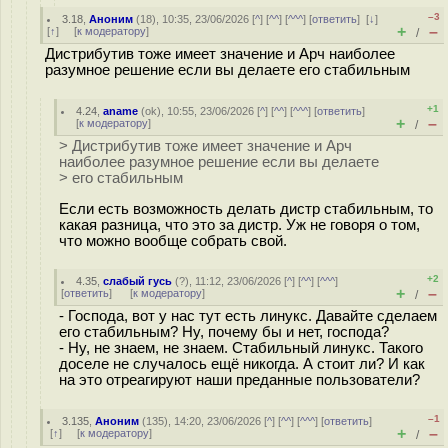
–3
3.18
,
Аноним
(
18
), 10:35, 23/06/2026 [
^
] [
^^
] [
^^^
] [
ответить
]
[
↓
]
+
–
[
↑
] [
к модератору
]
/
Дистрибутив тоже имеет значение и Арч наиболее
разумное решение если вы делаете его стабильным
+1
4.24
,
aname
(
ok
), 10:55, 23/06/2026 [
^
] [
^^
] [
^^^
] [
ответить
]
+
–
[
к модератору
]
/
> Дистрибутив тоже имеет значение и Арч
наиболее разумное решение если вы делаете
> его стабильным
Если есть возможность делать дистр стабильным, то
какая разница, что это за дистр. Уж не говоря о том,
что можно вообще собрать свой.
+2
4.35
,
слабый гусь
(
?
), 11:12, 23/06/2026 [
^
] [
^^
] [
^^^
]
+
–
[
ответить
]
[
к модератору
]
/
- Господа, вот у нас тут есть линукс. Давайте сделаем
его стабильным? Ну, почему бы и нет, господа?
- Ну, не знаем, не знаем. Стабильный линукс. Такого
доселе не случалось ещё никогда. А стоит ли? И как
на это отреагируют наши преданные пользователи?
–1
3.135
,
Аноним
(
135
), 14:20, 23/06/2026 [
^
] [
^^
] [
^^^
] [
ответить
]
+
–
[
↑
] [
к модератору
]
/