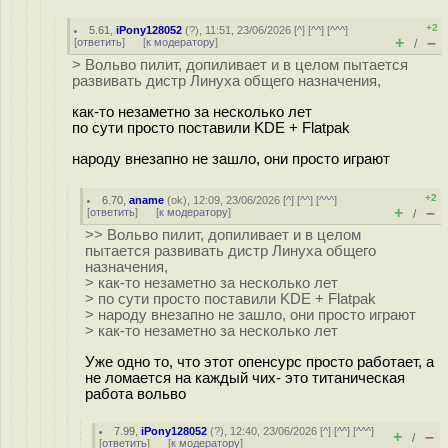
+2
5.61
,
iPony128052
(
?
), 11:51, 23/06/2026 [
^
] [
^^
] [
^^^
]
+
–
[
ответить
]
[
к модератору
]
/
> Вольво пилит, допиливает и в целом пытается
развивать дистр Линуха общего назначения,
как-то незаметно за несколько лет
по сути просто поставили KDE + Flatpak
народу внезапно не зашло, они просто играют
+2
6.70
,
aname
(
ok
), 12:09, 23/06/2026 [
^
] [
^^
] [
^^^
]
+
–
[
ответить
]
[
к модератору
]
/
>> Вольво пилит, допиливает и в целом
пытается развивать дистр Линуха общего
назначения,
> как-то незаметно за несколько лет
> по сути просто поставили KDE + Flatpak
> народу внезапно не зашло, они просто играют
> как-то незаметно за несколько лет
Уже одно то, что этот опенсурс просто работает, а
не ломается на каждый чих- это титаническая
работа вольво
7.99
,
iPony128052
(
?
), 12:40, 23/06/2026 [
^
] [
^^
] [
^^^
]
+
–
/
[
ответить
]
[
к модератору
]