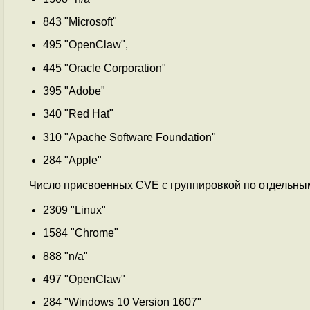
843 "Microsoft"
495 "OpenClaw",
445 "Oracle Corporation"
395 "Adobe"
340 "Red Hat"
310 "Apache Software Foundation"
284 "Apple"
Число присвоенных CVE с группировкой по отдельны
2309 "Linux"
1584 "Chrome"
888 "n/a"
497 "OpenClaw"
284 "Windows 10 Version 1607"