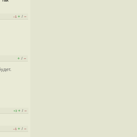
+
–
/
–1
+
–
/
удет.
+
–
/
+3
+
–
/
–1