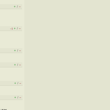
+
–
/
+
–
/
–1
+
–
/
+
–
/
+
–
/
+
–
/
 так