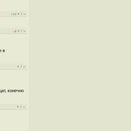
+
–
/
+10
+
–
/
–3
е в
+
–
/
ат, конечно
+
–
/