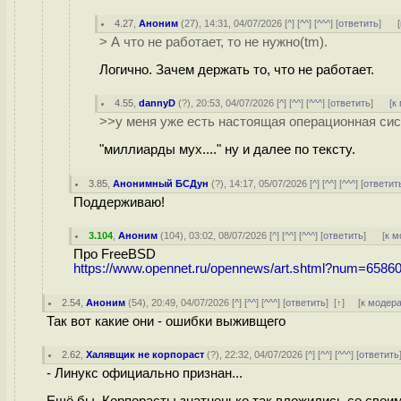
4.27
,
Аноним
(
27
), 14:31, 04/07/2026 [
^
] [
^^
] [
^^^
] [
ответить
]
[
> А что не работает, то не нужно(tm).
Логично. Зачем держать то, что не работает.
4.55
,
dannyD
(
?
), 20:53, 04/07/2026 [
^
] [
^^
] [
^^^
] [
ответить
]
[
к
>>у меня уже есть настоящая операционная систе
"миллиарды мух...." ну и далее по тексту.
3.85
,
Анонимный БСДун
(
?
), 14:17, 05/07/2026 [
^
] [
^^
] [
^^^
] [
ответит
Поддерживаю!
3.104
,
Аноним
(
104
), 03:02, 08/07/2026 [
^
] [
^^
] [
^^^
] [
ответить
]
[
к м
Про FreeBSD
https://www.opennet.ru/opennews/art.shtml?num=6586
2.54
,
Аноним
(
54
), 20:49, 04/07/2026 [
^
] [
^^
] [
^^^
] [
ответить
]
[
↑
] [
к модер
Так вот какие они - ошибки выживщего
2.62
,
Халявщик не корпораст
(
?
), 22:32, 04/07/2026 [
^
] [
^^
] [
^^^
] [
ответить
- Линукс официально признан...
Ещё бы. Корпорасты знатненько так вложились со своими