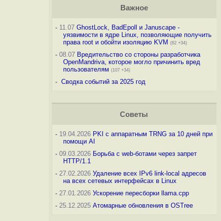
Важное
-
11.07
GhostLock, BadEpoll и Januscape -
уязвимости в ядре Linux, позволяющие получить
права root и обойти изоляцию KVM
(82 +34)
-
08.07
Вредительство со стороны разработчика
OpenMandriva, которое могло причинить вред
пользователям
(107 +34)
-
Сводка событий за 2025 год
Советы
-
19.04.2026
PKI с аппаратным TRNG за 10 дней при
помощи AI
-
09.03.2026
Борьба с web-ботами через запрет
HTTP/1.1
-
27.02.2026
Удаление всех IPv6 link-local адресов
на всех сетевых интерфейсах в Linux
-
27.01.2026
Ускорение пересборки llama.cpp
-
25.12.2025
Атомарные обновления в OSTree