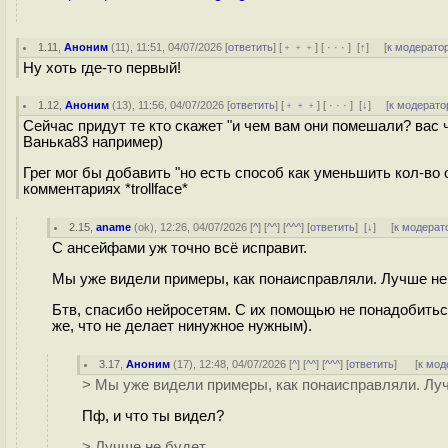
1.11
,
Аноним
(
11
), 11:51, 04/07/2026 [
ответить
] [
﹢﹢﹢
] [
· · ·
]
[
↑
] [
к модерато
Ну хоть где-то первый!
1.12
,
Аноним
(
13
), 11:56, 04/07/2026 [
ответить
] [
﹢﹢﹢
] [
· · ·
]
[
↓
] [
к модерато
Сейчас придут те кто скажет "и чем вам они помешали? вас 
Ванька83 например)
Грег мог бы добавить "но есть способ как уменьшить кол-во
комментариях *trollface*
2.15
,
aname
(
ok
), 12:26, 04/07/2026 [
^
] [
^^
] [
^^^
] [
ответить
]
[
↓
] [
к модерат
С ансейфами уж точно всё исправит.
Мы уже видели примеры, как понаисправляли. Лучше не
Бтв, спасибо нейросетям. С их помощью не понадобитьс
же, что не делает нинужное нужным).
3.17
,
Аноним
(
17
), 12:48, 04/07/2026 [
^
] [
^^
] [
^^^
] [
ответить
]
[
к мод
> Мы уже видели примеры, как понаисправляли. Луч
Пф, и что ты видел?
> Лучше не будет.