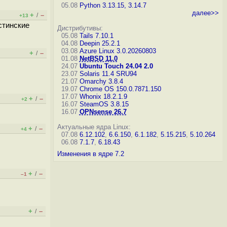
05.08
Python 3.13.15, 3.14.7
далее>>
+
–
/
+13
стинские
Дистрибутивы:
05.08
Tails 7.10.1
04.08
Deepin 25.2.1
03.08
Azure Linux 3.0.20260803
+
–
/
01.08
NetBSD 11.0
24.07
Ubuntu Touch 24.04 2.0
23.07
Solaris 11.4 SRU94
21.07
Omarchy 3.8.4
19.07
Chrome OS 150.0.7871.150
17.07
Whonix 18.2.1.9
+
–
/
+2
16.07
SteamOS 3.8.15
16.07
OPNsense 26.7
Актуальные ядра Linux:
+
–
/
+4
07.08
6.12.102
,
6.6.150
,
6.1.182
,
5.15.215
,
5.10.264
06.08
7.1.7
,
6.18.43
Изменения в ядре 7.2
+
–
/
–1
+
–
/