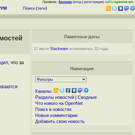
Профиль:
Аноним
(
вход
|
регистрация
)
неRU
opennet.me
РУМ
Поиск
(
теги
)
имостей
Памятные даты
17 июля
Slackware
исполнилось 33 года
щил
, что за
Навигация
ываются
Каналы:
Разделы новостей
|
Сводные
Что нового на OpenNet
Поиск в новостях
Новые комментарии
Добавить свою новость