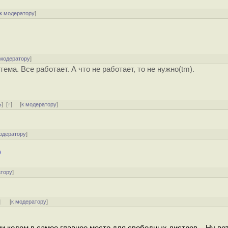
к модератору
]
 модератору
]
ма. Все работает. А что не работает, то не нужно(tm).
ь
]
[
↑
] [
к модератору
]
одератору
]
0
атору
]
]
[
к модератору
]
 кодом в самое главное место для свободных дистров... Ну вот