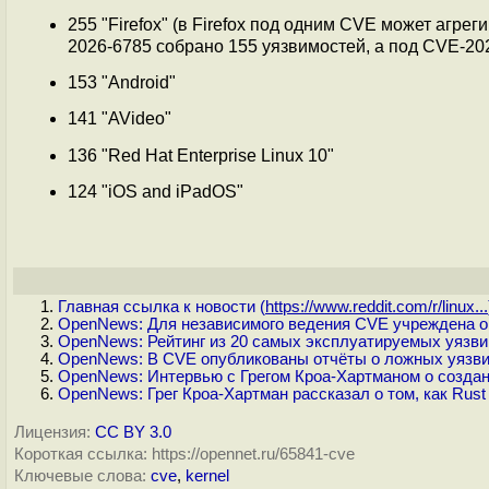
255 "Firefox" (в Firefox под одним CVE может агр
2026-6785 собрано 155 уязвимостей, а под CVE-202
153 "Android"
141 "AVideo"
136 "Red Hat Enterprise Linux 10"
124 "iOS and iPadOS"
Главная ссылка к новости (
https://www.reddit.com/r/linux...
OpenNews: Для независимого ведения CVE учреждена о
OpenNews: Рейтинг из 20 самых эксплуатируемых уязв
OpenNews: В CVE опубликованы отчёты о ложных уязвимо
OpenNews: Интервью с Грегом Кроа-Хартманом о создан
OpenNews: Грег Кроа-Хартман рассказал о том, как Rust
Лицензия:
CC BY 3.0
Короткая ссылка: https://opennet.ru/65841-cve
Ключевые слова:
cve
,
kernel