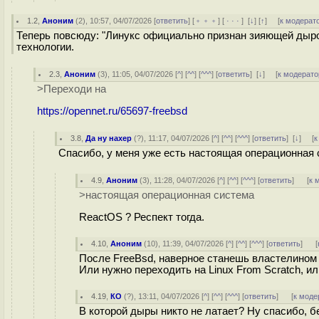
1.2
,
Аноним
(
2
), 10:57, 04/07/2026 [
ответить
] [
﹢﹢﹢
] [
· · ·
]
[
↓
] [
↑
] [
к модерат
Теперь повсюду: "Линукс официально признан зияющей дырой!
технологии.
2.3
,
Аноним
(
3
), 11:05, 04/07/2026 [
^
] [
^^
] [
^^^
] [
ответить
]
[
↓
] [
к модерато
>Переходи на
https://opennet.ru/65697-freebsd
3.8
,
Да ну нахер
(
?
), 11:17, 04/07/2026 [
^
] [
^^
] [
^^^
] [
ответить
]
[
↓
] [
к
Спасибо, у меня уже есть настоящая операционная си
4.9
,
Аноним
(
3
), 11:28, 04/07/2026 [
^
] [
^^
] [
^^^
] [
ответить
]
[
к 
>настоящая операционная система
ReactOS ? Респект тогда.
4.10
,
Аноним
(
10
), 11:39, 04/07/2026 [
^
] [
^^
] [
^^^
] [
ответить
]
[
После FreeBsd, наверное станешь властелином 
Или нужно переходить на Linux From Scratch, ил
4.19
,
КО
(
?
), 13:11, 04/07/2026 [
^
] [
^^
] [
^^^
] [
ответить
]
[
к моде
В которой дыры никто не латает? Ну спасибо, б