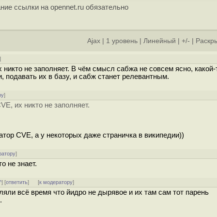
ние ссылки на opennet.ru обязательно
Ajax
|
1 уровень
|
Линейный
|
+/-
|
Раскры
]
никто не заполняет. В чём смысл сабжа не совсем ясно, какой-т
, подавать их в базу, и сабж станет релевантным.
ру
]
E, их никто не заполняет.
атор CVE, а у некоторых даже страничка в википедии))
ратору
]
о не знает.
^
] [
ответить
]
[
к модератору
]
ляли всё время что йидро не дырявое и их там сам тот парень
.