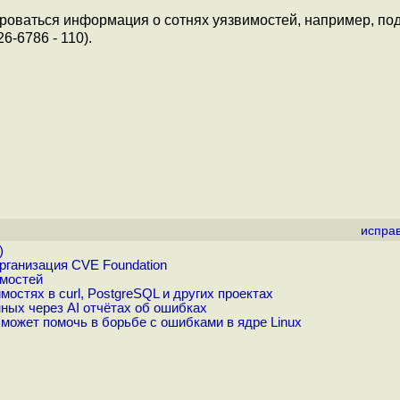
егироваться информация о сотнях уязвимостей, например, по
6-6786 - 110).
испра
)
рганизация CVE Foundation
имостей
стях в curl, PostgreSQL и других проектах
ных через AI отчётах об ошибках
 может помочь в борьбе с ошибками в ядре Linux