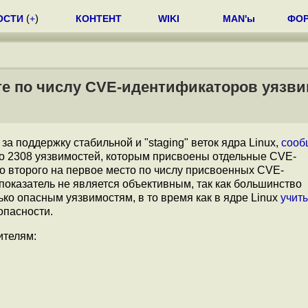
ОСТИ
(
+
)
КОНТЕНТ
WIKI
MAN'ы
ФО
сте по числу CVE-идентификаторов уязв
за поддержку стабильной и "staging" веток ядра Linux,
сооб
но 2308 уязвимостей, которым присвоены отдельные CVE-
о второго на первое место по числу присвоенных CVE-
оказатель не является объективным, так как большинство
о опасным уязвимостям, в то время как в ядре Linux
учит
опасности.
ителям: