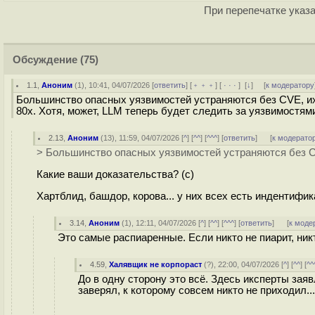
При перепечатке указа
Обсуждение
(75)
1.1
,
Аноним
(
1
), 10:41, 04/07/2026 [
ответить
] [
﹢﹢﹢
] [
· · ·
]
[
↓
] [
к модератору
Большинство опасных уязвимостей устраняются без CVE, их 
80х. Хотя, может, LLM теперь будет следить за уязвимостями
2.13
,
Аноним
(
13
), 11:59, 04/07/2026 [
^
] [
^^
] [
^^^
] [
ответить
]
[
к модерато
> Большинство опасных уязвимостей устраняются без CV
Какие ваши доказательства? (с)
Хартблид, башдор, корова... у них всех есть индентифик
3.14
,
Аноним
(
1
), 12:11, 04/07/2026 [
^
] [
^^
] [
^^^
] [
ответить
]
[
к моде
Это самые распиаренные. Если никто не пиарит, никт
4.59
,
Халявщик не корпораст
(
?
), 22:00, 04/07/2026 [
^
] [
^^
] [
^^
До в одну сторону это всё. Здесь иксперты заяв
заверял, к которому совсем никто не приходил...