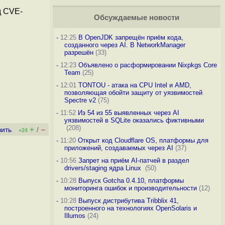
д CVE-
Обсуждаемые новости
-
12:25
В OpenJDK запрещён приём кода,
созданного через AI. В NetworkManager
разрешён
(33)
-
12:23
Объявлено о расформировании Nixpkgs Core
Team
(25)
-
12:01
TONTOU - атака на CPU Intel и AMD,
позволяющая обойти защиту от уязвимостей
Spectre v2
(75)
-
11:52
Из 54 из 55 выявленных через AI
уязвимостей в SQLite оказались фиктивными
(208)
+
–
вить
/
+24
-
11:20
Открыт код Cloudflare OS, платформы для
приложений, создаваемых через AI
(37)
-
10:56
Запрет на приём AI-патчей в раздел
drivers/staging ядра Linux
(50)
-
10:28
Выпуск Gotcha 0.4.10, платформы
мониторинга ошибок и производительности
(12)
-
10:28
Выпуск дистрибутива Tribblix 41,
построенного на технологиях OpenSolaris и
Illumos
(24)