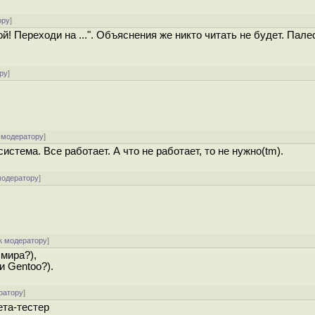
ору
]
 Переходи на ...". Объяснения же никто читать не будет. Пале
ру
]
 модератору
]
стема. Все работает. А что не работает, то не нужно(tm).
модератору
]
к модератору
]
мира?),
и Gentoo?).
ратору
]
ета-тестер