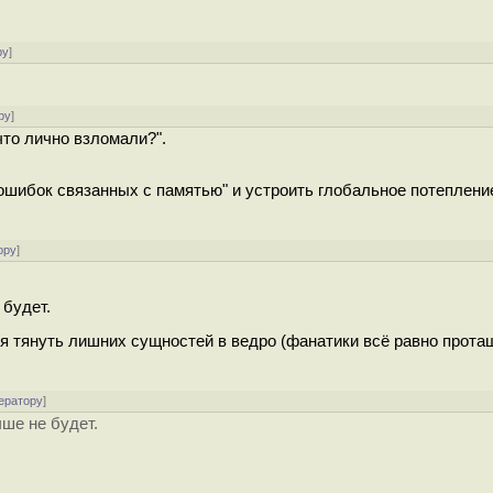
ру
]
ру
]
что лично взломали?".
 ошибок связанных с памятью" и устроить глобальное потеплени
ору
]
 будет.
я тянуть лишних сущностей в ведро (фанатики всё равно протащ
ератору
]
ше не будет.