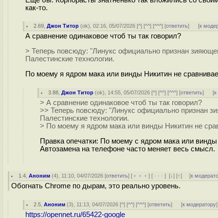
как-то.
2.69
,
Джон Титор
(
ok
), 02:16, 05/07/2026 [
^
] [
^^
] [
^^^
] [
ответить
]
[
к моде
А сравнение одинаковое чтоб ты так говорил?
> Теперь повсюду: "Линукс официально признан зияющей 
Палестинские технологии.
По моему я ядром мака или винды Никитин не сравнивае
3.88
,
Джон Титор
(
ok
), 14:55, 05/07/2026 [
^
] [
^^
] [
^^^
] [
ответить
]
[
к
> А сравнение одинаковое чтоб ты так говорил?
>> Теперь повсюду: "Линукс официально признан зия
Палестинские технологии.
> По моему я ядром мака или винды Никитин не сра
Правка опечатки: По моему с ядром мака или винды 
Автозамена на телефоне часто меняет весь смысл.
1.4
,
Аноним
(
4
), 11:10, 04/07/2026 [
ответить
] [
﹢﹢﹢
] [
· · ·
]
[
↓
] [
↑
] [
к модерат
Обогнать Chrome по дырам, это реально уровень.
2.5
,
Аноним
(
3
), 11:13, 04/07/2026 [
^
] [
^^
] [
^^^
] [
ответить
]
[
к модератору
]
https://opennet.ru/65422-google