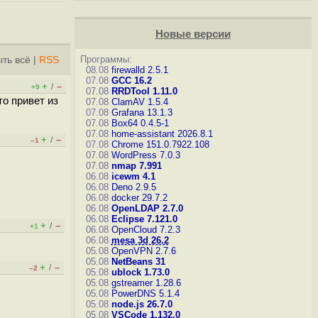
Новые версии
Программы:
ть всё
|
RSS
08.08
firewalld 2.5.1
07.08
GCC 16.2
+
–
/
+9
07.08
RRDTool 1.11.0
о привет из
07.08
ClamAV 1.5.4
07.08
Grafana 13.1.3
07.08
Box64 0.4.5-1
07.08
home-assistant 2026.8.1
+
–
/
–1
07.08
Chrome 151.0.7922.108
07.08
WordPress 7.0.3
07.08
nmap 7.991
06.08
icewm 4.1
06.08
Deno 2.9.5
06.08
docker 29.7.2
06.08
OpenLDAP 2.7.0
06.08
Eclipse 7.121.0
+
–
/
+1
06.08
OpenCloud 7.2.3
06.08
mesa 3d 26.2
05.08
OpenVPN 2.7.6
05.08
NetBeans 31
+
–
/
–2
05.08
ublock 1.73.0
05.08
gstreamer 1.28.6
05.08
PowerDNS 5.1.4
05.08
node.js 26.7.0
05.08
VSCode 1.132.0