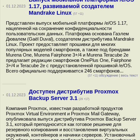
1.17, развиваемой создателем
·
01.12.2023
Mandrake Linux
(57 +11)
Представлен выпуск мобильной платформы /e/OS 1.17,
нацеленной на сохранение конфиденциальности
пользовательских данных. Платформа основана Гаэлем
Дювалем (Gaël Duval), создателем дистрибутива Mandrake
Linux. Проект предоставляет прошивки для многих
популярных моделей смартфонов, а также под брендами
Murena One, Murena Fairphone 3+/4 и Murena Teracube 2e
предлагает редакции смартфонов OnePlus One, Fairphone
3+/4 и Teracube 2e с предустановленной прошивкой /e/OS.
Всего официально поддерживается 246 смартфонов...
обсуждение
|
весь текст
(57 +11)
Доступен дистрибутив Proxmox
·
01.12.2023
Backup Server 3.1
(29 +17)
Компания Proxmox, известная разработкой продуктов
Proxmox Virtual Environment и Proxmox Mail Gateway,
опубликовала выпуск дистрибутива Proxmox Backup Server
3.1, который преподносится как готовое решение для
резервного копирования и восстановления виртуальных
окружений, контейнеров и начинки серверов. Установочный