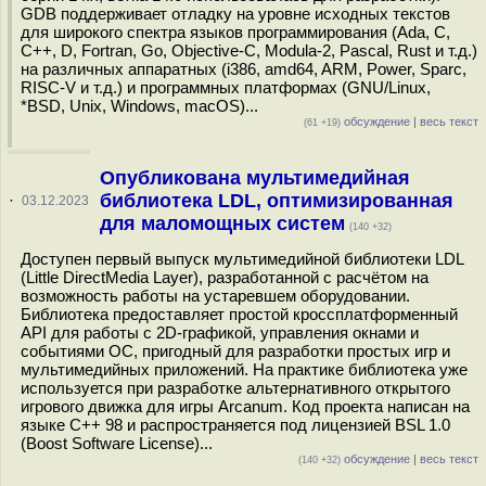
GDB поддерживает отладку на уровне исходных текстов
для широкого спектра языков программирования (Ada, C,
C++, D, Fortran, Go, Objective-C, Modula-2, Pascal, Rust и т.д.)
на различных аппаратных (i386, amd64, ARM, Power, Sparc,
RISC-V и т.д.) и программных платформах (GNU/Linux,
*BSD, Unix, Windows, macOS)...
обсуждение
|
весь текст
(61 +19)
Опубликована мультимедийная
библиотека LDL, оптимизированная
·
03.12.2023
для маломощных систем
(140 +32)
Доступен первый выпуск мультимедийной библиотеки LDL
(Little DirectMedia Layer), разработанной с расчётом на
возможность работы на устаревшем оборудовании.
Библиотека предоставляет простой кроссплатформенный
API для работы с 2D-графикой, управления окнами и
событиями ОС, пригодный для разработки простых игр и
мультимедийных приложений. На практике библиотека уже
используется при разработке альтернативного открытого
игрового движка для игры Arcanum. Код проекта написан на
языке С++ 98 и распространяется под лицензией BSL 1.0
(Boost Software License)...
обсуждение
|
весь текст
(140 +32)