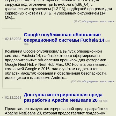
загрузки подготовлены три live-образа (x86_64) с
графическим окружением (1.3 ГБ), подборкой программ для
серверных систем (1.3 ГБ) и урезанным окружением (14
МБ)...
обсуждение
|
весь текст
(33 +7)
Google опубликовал обновление
·
02.12.2023
операционной системы Fuchsia 14
(157
+20)
Компания Google опубликовала выпуск операционной
системы Fuchsia 14, на базе которого сформированы
предварительные обновления прошивок для фоторамок
Google Nest Hub и Nest Hub Max. ОС Fuchsia развивается
компанией Google c 2016 года с учётом недостатков в
области масштабирования и обеспечения безопасности,
имеющихся в платформе Android...
обсуждение
|
весь текст
(157 +20)
Доступна интегрированная среда
·
02.12.2023
разработки Apache NetBeans 20
(54 +18)
Представлен выпуск интегрированной среды разработки
Apache NetBeans 20, которая предоставляет поддержку