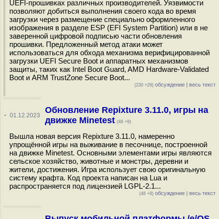
UEFI-прошивках различных производителей. Уязвимости
позволяют добиться выполнения своего кода во время
загрузки через размещение специально оформленного
изображения в разделе ESP (EFI System Partition) или в не
заверенной цифровой подписью части обновления
прошивки. Предложенный метод атаки может
использоваться для обхода механизма верифицированной
загрузки UEFI Secure Boot и аппаратных механизмов
защиты, таких как Intel Boot Guard, AMD Hardware-Validated
Boot и ARM TrustZone Secure Boot...
обсуждение
|
весь текст
(230 +29)
Обновление Repixture 3.11.0, игры на
·
01.12.2023
движке Minetest
(48 +9)
Вышла новая версия Repixture 3.11.0, намеренно
упрощённой игры на выживание в песочнице, построенной
на движке Minetest. Основными элементами игры являются
сельское хозяйство, животные и монстры, деревни и
жители, достижения. Игра использует свою оригинальную
систему крафта. Код проекта написан на Lua и
распространяется под лицензией LGPL-2.1...
обсуждение
|
весь текст
(48 +9)
Выпуск мобильной платформы /e/OS