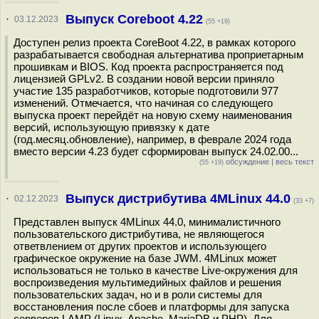
Выпуск Coreboot 4.22
·
03.12.2023
(55 +19)
Доступен релиз проекта CoreBoot 4.22, в рамках которого
разрабатывается свободная альтернатива проприетарным
прошивкам и BIOS. Код проекта распространяется под
лицензией GPLv2. В создании новой версии приняло
участие 135 разработчиков, которые подготовили 977
изменений. Отмечается, что начиная со следующего
выпуска проект перейдёт на новую схему наименования
версий, использующую привязку к дате
(год.месяц.обновление), например, в феврале 2024 года
вместо версии 4.23 будет сформирован выпуск 24.02.00...
обсуждение
|
весь текст
(55 +19)
Выпуск дистрибутива 4MLinux 44.0
·
02.12.2023
(33 +7)
Представлен выпуск 4MLinux 44.0, минималистичного
пользовательского дистрибутива, не являющегося
ответвлением от других проектов и использующего
графическое окружение на базе JWM. 4MLinux может
использоваться не только в качестве Live-окружения для
воспроизведения мультимедийных файлов и решения
пользовательских задач, но и в роли системы для
восстановления после сбоев и платформы для запуска
серверов LAMP (Linux, Apache, MariaDB и PHP). Для