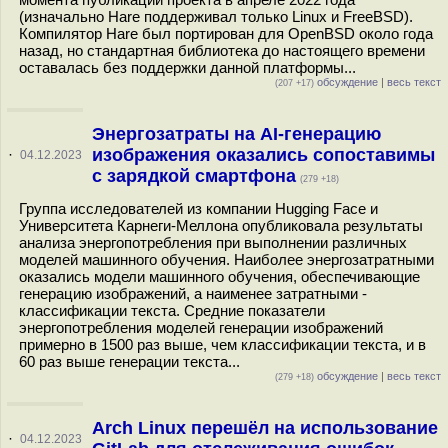
(изначально Hare поддерживал только Linux и FreeBSD).
Компилятор Hare был портирован для OpenBSD около года
назад, но стандартная библиотека до настоящего времени
оставалась без поддержки данной платформы...
обсуждение
|
весь текст
(207 +17)
Энергозатраты на AI-генерацию
изображения оказались сопоставимы
·
04.12.2023
с зарядкой смартфона
(279 +18)
Группа исследователей из компании Hugging Face и
Университета Карнеги-Меллона опубликовала результаты
анализа энергопотребления при выполнении различных
моделей машинного обучения. Наиболее энергозатратными
оказались модели машинного обучения, обеспечивающие
генерацию изображений, а наименее затратными -
классификации текста. Средние показатели
энергопотребления моделей генерации изображений
примерно в 1500 раз выше, чем классификации текста, и в
60 раз выше генерации текста...
обсуждение
|
весь текст
(279 +18)
Arch Linux перешёл на использование
·
04.12.2023