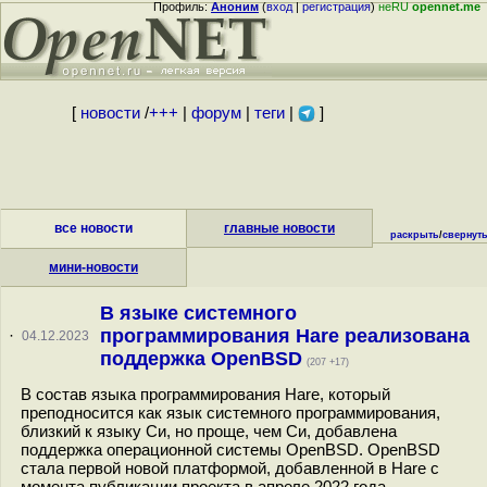
Профиль:
Аноним
(
вход
|
регистрация
)
неRU
opennet.me
[
новости
/
+++
|
форум
|
теги
|
]
все новости
главные новости
раскрыть
/
свернут
мини-новости
В языке системного
программирования Hare реализована
·
04.12.2023
поддержка OpenBSD
(207 +17)
В состав языка программирования Hare, который
преподносится как язык системного программирования,
близкий к языку Си, но проще, чем Си, добавлена
поддержка операционной системы OpenBSD. OpenBSD
стала первой новой платформой, добавленной в Hare с
момента публикации проекта в апреле 2022 года