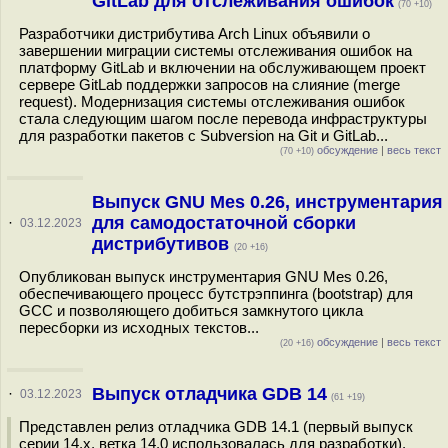
GitLab для отслеживания ошибок
(70 +10)
Разработчики дистрибутива Arch Linux объявили о
завершении миграции системы отслеживания ошибок на
платформу GitLab и включении на обслуживающем проект
сервере GitLab поддержки запросов на слияние (merge
request). Модернизация системы отслеживания ошибок
стала следующим шагом после перевода инфраструктуры
для разработки пакетов с Subversion на Git и GitLab...
обсуждение
|
весь текст
(70 +10)
Выпуск GNU Mes 0.26, инструментария
для самодостаточной сборки
·
03.12.2023
дистрибутивов
(20 +16)
Опубликован выпуск инструментария GNU Mes 0.26,
обеспечивающего процесс бутстрэппинга (bootstrap) для
GCC и позволяющего добиться замкнутого цикла
пересборки из исходных текстов...
обсуждение
|
весь текст
(20 +16)
Выпуск отладчика GDB 14
·
03.12.2023
(61 +19)
Представлен релиз отладчика GDB 14.1 (первый выпуск
серии 14.x, ветка 14.0 использовалась для разработки).