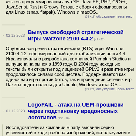
языков программирования Java SE, Java EE, PHP, C/C++,
JavaScript, Rust и Groovy. Готовые сборки сформированы
для Linux (snap, flatpak), Windows и macOS...
обсуждение
|
весь текст
(54 +18)
Выпуск свободной стратегической
·
02.12.2023
игры Warzone 2100 4.4.2
(49 +21)
Опубликован релиз стратегической (RTS) игры Warzone
2100 4.4.2, сформированный для стабилизации ветки 4.4.
Игра изначально разработана компанией Pumpkin Studios и
выпущена на рынок в 1999 году. В 2004 году исходные
тексты были открыты под лицензией GPLv2 и развитие игры
продолжилось силами сообщества. Поддерживается как
одиночная игра против ботов, так и проведение сетевых игр.
Пакеты подготовлены для Ubuntu, Windows и macOS...
обсуждение
|
весь текст
(49 +21)
LogoFAIL - атака на UEFI-прошивки
через подстановку вредоносных
·
01.12.2023
логотипов
(230 +29)
Исследователи из компании Binarly выявили серию
уязвимостей в коде разбора изображений, используемом в