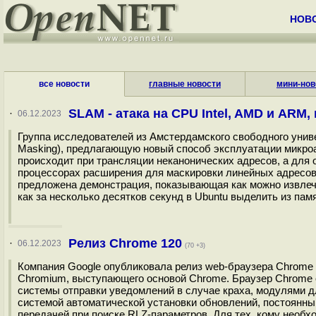
НОВ
все новости
главные новости
мини-нов
SLAM - атака на CPU Intel, AMD и AR
·
06.12.2023
Группа исследователей из Амстердамского свободного униве
Masking), предлагающую новый способ эксплуатации микроа
происходит при трансляции неканонических адресов, а для
процессорах расширения для маскировки линейных адресов
предложена демонстрация, показывающая как можно извлечь
как за несколько десятков секунд в Ubuntu выделить из памя
Релиз Chrome 120
·
06.12.2023
(70 +3)
Компания Google опубликовала релиз web-браузера Chrome
Chromium, выступающего основой Chrome. Браузер Chrome 
системы отправки уведомлений в случае краха, модулями д
системой автоматической установки обновлений, постоянны
передачей при поиске RLZ-параметров. Для тех, кому необ