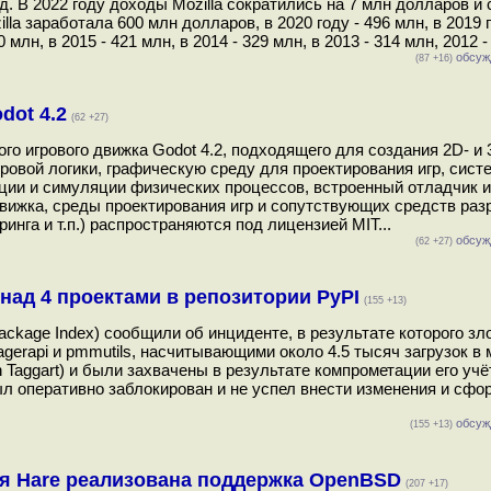
д. В 2022 году доходы Mozilla сократились на 7 млн долларов и
la заработала 600 млн долларов, в 2020 году - 496 млн, в 2019 г
0 млн, в 2015 - 421 млн, в 2014 - 329 млн, в 2013 - 314 млн, 2012 -
обсуж
(87 +16)
dot 4.2
(62 +27)
о игрового движка Godot 4.2, подходящего для создания 2D- и 
ровой логики, графическую среду для проектирования игр, сист
ации и симуляции физических процессов, встроенный отладчик 
движка, среды проектирования игр и сопутствующих средств раз
нга и т.п.) распространяются под лицензией MIT...
обсуж
(62 +27)
ад 4 проектами в репозитории PyPI
(155 +13)
ackage Index) сообщили об инциденте, в результате которого 
nagerapi и pmmutils, насчитывающими около 4.5 тысяч загрузок в
Taggart) и были захвачены в результате компрометации его учё
 оперативно заблокирован и не успел внести изменения и сфо
обсуж
(155 +13)
я Hare реализована поддержка OpenBSD
(207 +17)