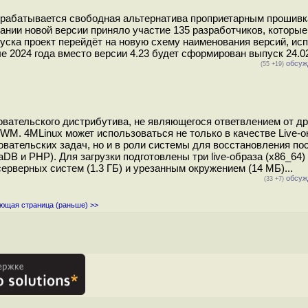
разрабатывается свободная альтернатива проприетарным прошивк
ании новой версии приняло участие 135 разработчиков, которые
пуска проект перейдёт на новую схему наименования версий, и
е 2024 года вместо версии 4.23 будет сформирован выпуск 24.02.
обсуж
(55 +19)
овательского дистрибутива, не являющегося ответвлением от др
WM. 4MLinux может использоваться не только в качестве Live-
ательских задач, но и в роли системы для восстановления пос
DB и PHP). Для загрузки подготовлены три live-образа (x86_64)
ерверных систем (1.3 ГБ) и урезанным окружением (14 МБ)...
обсуж
(33 +7)
ющая страница (раньше) >>