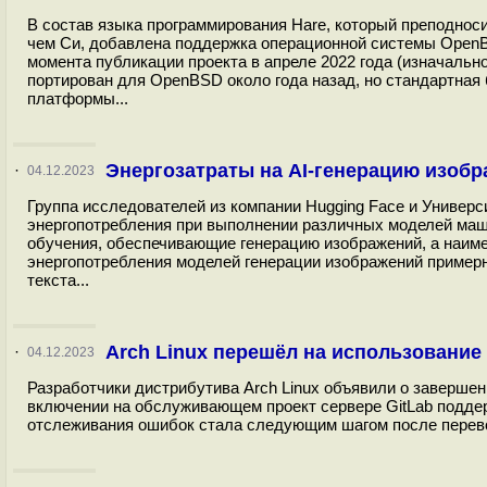
В состав языка программирования Hare, который преподноси
чем Си, добавлена поддержка операционной системы OpenB
момента публикации проекта в апреле 2022 года (изначальн
портирован для OpenBSD около года назад, но стандартная
платформы...
Энергозатраты на AI-генерацию изоб
·
04.12.2023
Группа исследователей из компании Hugging Face и Универ
энергопотребления при выполнении различных моделей маш
обучения, обеспечивающие генерацию изображений, а наиме
энергопотребления моделей генерации изображений примерно
текста...
Arch Linux перешёл на использование
·
04.12.2023
Разработчики дистрибутива Arch Linux объявили о заверше
включении на обслуживающем проект сервере GitLab поддер
отслеживания ошибок стала следующим шагом после перевода