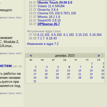
24.07
Ubuntu Touch 24.04 2.0
)
23.07
Solaris 11.4 SRU94
ляющего
21.07
Omarchy 3.8.4
19.07
Chrome OS 150.0.7871.150
17.07
Whonix 18.2.1.9
дение
|
весь текст
16.07
SteamOS 3.8.15
16.07
OPNsense 26.7
Актуальные ядра Linux:
07.08
6.12.102
,
6.6.150
,
6.1.182
,
5.15.215
,
5.10.264
ерживает
06.08
7.1.7
,
6.18.43
C, Modula-2,
Изменения в ядре 7.2
U/Linux,
дение
|
весь текст
<
декабрь 2023
>
вс
пн
вт
ср
чт
пт
сб
1
2
истем
(140 +32)
3
4
5
6
7
8
9
10
11
12
13
14
15
16
ть работы на
17
18
19
20
21
22
23
ления окнами
24
25
26
27
28
29
30
ьзуется при
31
раняется под
дение
|
весь текст