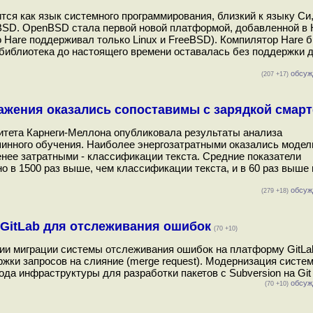
тся как язык системного программирования, близкий к языку Си,
SD. OpenBSD стала первой новой платформой, добавленной в 
о Hare поддерживал только Linux и FreeBSD). Компилятор Hare 
 библиотека до настоящего времени оставалась без поддержки 
обсуж
(207 +17)
ражения оказались сопоставимы с зарядкой смар
ситета Карнеги-Меллона опубликовала результаты анализа
инного обучения. Наиболее энергозатратными оказались модел
нее затратными - классификации текста. Средние показатели
 в 1500 раз выше, чем классификации текста, и в 60 раз выше
обсуж
(279 +18)
 GitLab для отслеживания ошибок
(70 +10)
нии миграции системы отслеживания ошибок на платформу GitLa
жки запросов на слияние (merge request). Модернизация систе
 инфраструктуры для разработки пакетов с Subversion на Git и
обсуж
(70 +10)