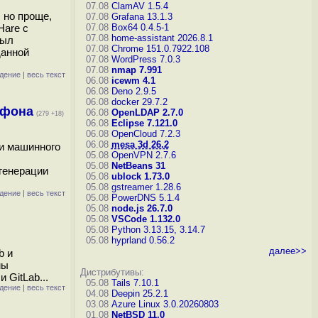
07.08
ClamAV 1.5.4
 но проще,
07.08
Grafana 13.1.3
Hare с
07.08
Box64 0.4.5-1
07.08
home-assistant 2026.8.1
был
07.08
Chrome 151.0.7922.108
данной
07.08
WordPress 7.0.3
07.08
nmap 7.991
дение
|
весь текст
06.08
icewm 4.1
06.08
Deno 2.9.5
06.08
docker 29.7.2
тфона
06.08
OpenLDAP 2.7.0
(279 +18)
06.08
Eclipse 7.121.0
06.08
OpenCloud 7.2.3
06.08
mesa 3d 26.2
и машинного
05.08
OpenVPN 2.7.6
05.08
NetBeans 31
 генерации
05.08
ublock 1.73.0
05.08
gstreamer 1.28.6
дение
|
весь текст
05.08
PowerDNS 5.1.4
05.08
node.js 26.7.0
05.08
VSCode 1.132.0
05.08
Python 3.13.15, 3.14.7
05.08
hyprland 0.56.2
далее>>
b и
мы
Дистрибутивы:
 GitLab...
05.08
Tails 7.10.1
дение
|
весь текст
04.08
Deepin 25.2.1
03.08
Azure Linux 3.0.20260803
01.08
NetBSD 11.0