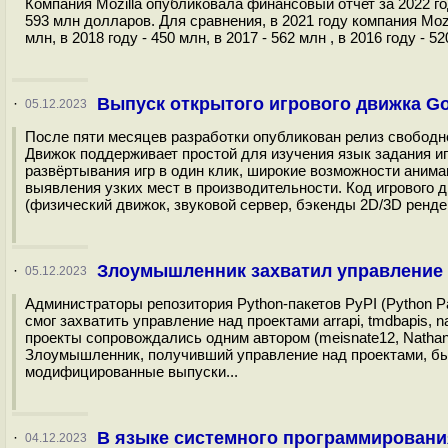
Компания Mozilla опубликовала финансовый отчет за 2022 го
593 млн долларов. Для сравнения, в 2021 году компания Mozil
млн, в 2018 году - 450 млн, в 2017 - 562 млн , в 2016 году - 52
Выпуск открытого игрового движка Go
·
05.12.2023
После пяти месяцев разработки опубликован релиз свободног
Движок поддерживает простой для изучения язык задания иг
развёртывания игр в один клик, широкие возможности аним
выявления узких мест в производительности. Код игрового 
(физический движок, звуковой сервер, бэкенды 2D/3D рендери
Злоумышленник захватил управление н
·
05.12.2023
Администраторы репозитория Python-пакетов PyPI (Python P
смог захватить управление над проектами arrapi, tmdbapis, 
проекты сопровождались одним автором (meisnate12, Nathan 
Злоумышленник, получивший управление над проектами, был
модифицированные выпуски...
В языке системного программировани
·
04.12.2023