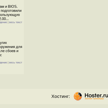
ам и BIOS.
 подготовили
спользующую
00...
дение
|
весь текст
угих
окружения для
ле сбоев и
 с
дение
|
весь текст
Хостинг: