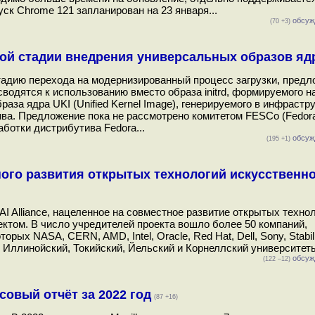
ск Chrome 121 запланирован на 23 января...
обсуж
(70 +3)
рой стадии внедрения универсальных образов яд
стадию перехода на модернизированный процесс загрузки, пред
сводятся к использованию вместо образа initrd, формируемого н
аза ядра UKI (Unified Kernel Image), генерируемого в инфрастр
ва. Предложение пока не рассмотрено комитетом FESCo (Fedora
аботки дистрибутива Fedora...
обсуж
(195 +1)
ного развития открытых технологий искусственн
 Alliance, нацеленное на совместное развитие открытых технол
том. В число учредителей проекта вошло более 50 компаний,
ых NASA, CERN, AMD, Intel, Oracle, Red Hat, Dell, Sony, Stabili
, Иллинойский, Токийский, Йельский и Корнеллский университеты
обсуж
(122 –12)
овый отчёт за 2022 год
(87 +16)