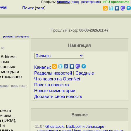
Профиль:
Аноним
(
вход
|
регистрация
)
неRU
opennet.me
РУМ
Поиск
(
теги
)
Прошлый вход:
08-08-2026,01:47
раскрыть
/
свернуть
Навигация
+30)
 Address
анных
в новых
Каналы:
 метода и
Разделы новостей
|
Сводные
 (показано
Что нового на OpenNet
Поиск в новостях
дение
|
весь текст
Новые комментарии
Добавить свою новость
оекта
Важное
ичием
а (DRM),
I и
-
11.07
GhostLock, BadEpoll и Januscape -
 ветка
уязвимости в ядре Linux, позволяющие получить