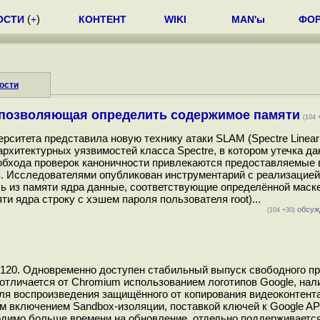
ОСТИ
(
+
)
КОНТЕНТ
WIKI
MAN'ы
ФО
ости
M, позволяющая определить содержимое памяти
(104 
рситета представила новую технику атаки SLAM (Spectre Linear
рхитектурных уязвимостей класса Spectre, в котором утечка д
 обхода проверок каноничности привлекаются предоставляемые 
. Исследователями опубликован инструментарий с реализацией
 из памяти ядра данные, соответствующие определённой маске
ти ядра строку с хэшем пароля пользователя root)...
обсуж
(104 +30)
 120. Одновременно доступен стабильный выпуск свободного пр
отличается от Chromium использованием логотипов Google, нал
ля воспроизведения защищённого от копирования видеоконтент
м включением Sandbox-изоляции, поставкой ключей к Google AP
ходимо больше времени на обновление, отдельно поддерживается