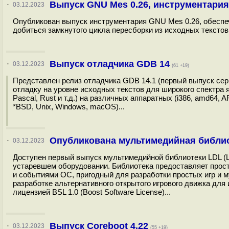
Выпуск GNU Mes 0.26, инструментари
·
03.12.2023
Опубликован выпуск инструментария GNU Mes 0.26, обеспеч
добиться замкнутого цикла пересборки из исходных текстов.
Выпуск отладчика GDB 14
·
03.12.2023
(61 +19)
Представлен релиз отладчика GDB 14.1 (первый выпуск сери
отладку на уровне исходных текстов для широкого спектра яз
Pascal, Rust и т.д.) на различных аппаратных (i386, amd64, 
*BSD, Unix, Windows, macOS)...
Опубликована мультимедийная библи
·
03.12.2023
Доступен первый выпуск мультимедийной библиотеки LDL (Lit
устаревшем оборудовании. Библиотека предоставляет прос
и событиями ОС, пригодный для разработки простых игр и 
разработке альтернативного открытого игрового движка для 
лицензией BSL 1.0 (Boost Software License)...
Выпуск Coreboot 4.22
·
03.12.2023
(55 +19)