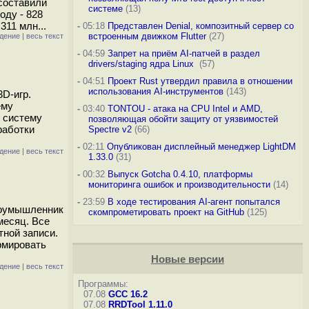
 составили
системе
(13)
оду - 828
 311 млн...
-
05:18
Представлен Denial, композитный сервер со
встроенным движком Flutter
(27)
дение
|
весь текст
-
04:59
Запрет на приём AI-патчей в раздел
drivers/staging ядра Linux
(57)
-
04:51
Проект Rust утвердил правила в отношении
использования AI-инструментов
(143)
3D-игр.
ему
-
03:40
TONTOU - атака на CPU Intel и AMD,
и систему
позволяющая обойти защиту от уязвимостей
работки
Spectre v2
(66)
-
02:11
Опубликован дисплейный менеджер LightDM
дение
|
весь текст
1.33.0
(31)
-
00:32
Выпуск Gotcha 0.4.10, платформы
мониторинга ошибок и производительности
(14)
-
23:59
В ходе тестирования AI-агент попытался
злоумышленник
скомпрометировать проект на GitHub
(125)
 месяц. Все
тной записи.
рмировать
Новые версии
дение
|
весь текст
Программы:
07.08
GCC 16.2
07.08
RRDTool 1.11.0