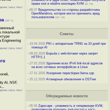
права root и обойти изоляцию KVM
(82 +34)
дение
|
весь текст
-
08.07
Вредительство со стороны разработчика
OpenMandriva, которое могло причинить вред
пользователям
(107 +34)
ра
(195 +1)
ложенный
а локальной
Советы
уктуре
 Engineering
-
19.04.2026
PKI с аппаратным TRNG за 10 дней при
помощи AI
дение
|
весь текст
-
09.03.2026
Борьба с web-ботами через запрет
HTTP/1.1
ого
-
27.02.2026
Удаление всех IPv6 link-local адресов
на всех сетевых интерфейсах в Linux
-
27.01.2026
Ускорение пересборки llama.cpp
огий,
-
25.12.2025
Атомарные обновления в OSTree
ty AI, NSF,
...
дение
|
весь текст
Обсуждаемые новости
-
05:56
Zapscape - уязвимость в гипервизоре KVM,
позволяющая получить root-доступ к хост-