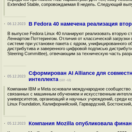
Extended Stable, сопровождаемая 8 недель. Следующий выпу
В Fedora 40 намечена реализация вто
·
06.12.2023
В выпуске Fedora Linux 40 планируют реализовать вторую 
Леннартом Поттерингом. Отличия от классической загрузки 
системе при установке пакета с ядром, унифицированного обр
дистрибутива и заверенного цифровой подписью дистрибути
Steering Committee), отвечающим за техническую часть разр
Сформирован AI Alliance для совмест
·
05.12.2023
интеллекта
(122 –12)
Компании IBM и Meta основали международное сообщество AI
связанных с машинным обучением и искусственным интеллек
университетов, организаций и научных учреждений, среди котор
Linux Foundation, Калифорнийский, Гарвардский, Бостонский
Компания Mozilla опубликовала финанс
·
05.12.2023