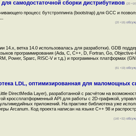
я для самодостаточной сборки дистрибутивов
(20 +16
ивающего процесс бутстрэппинга (bootstrap) для GCC и позво
..
обсуж
(20 +16)
и 14.x, ветка 14.0 использовалась для разработки). GDB подд
ыков программирования (Ada, C, C++, D, Fortran, Go, Objective-
ARM, Power, Sparc, RISC-V и т.д.) и программных платформах (GN
обсуж
(61 +19)
отека LDL, оптимизированная для маломощных с
tle DirectMedia Layer), разработанной с расчётом на возможнос
той кроссплатформенный API для работы с 2D-графикой, управ
мультимедийных приложений. На практике библиотека уже испол
игры Arcanum. Код проекта написан на языке С++ 98 и распрост
обсуж
(140 +32)