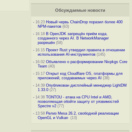
Обсуждаемые новости
-
16:23
Новый червь ChainDrop поразил более 400
NPM-пакетов
(63)
-
16:18
В OpenJDK запрещён приём кода,
созданного через AI. В NetworkManager
разрешён
(58)
-
16:15
Проект Rust утвердил правила в отношении
использования AI-инструментов
(145)
-
16:02
Объявлено о расформировании Nixpkgs Core
Team
(40)
-
15:17
Открыт код Cloudflare OS, платформы для
приложений, создаваемых через AI
(38)
-
14:39
Опубликован дисплейный менеджер LightDM
1.33.0
(27)
-
14:38
TONTOU - атака на CPU Intel и AMD,
позволяющая обойти защиту от уязвимостей
Spectre v2
(77)
-
13:58
Релиз Mesa 26.2, свободной реализации
OpenGL и Vulkan
(13)