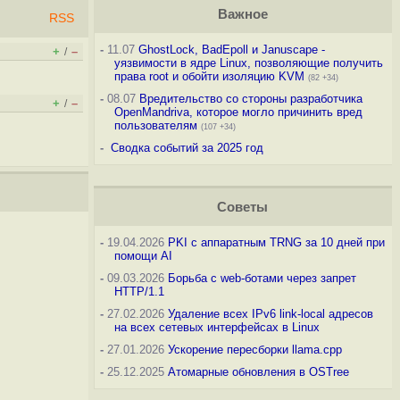
Важное
RSS
-
11.07
GhostLock, BadEpoll и Januscape -
+
–
/
уязвимости в ядре Linux, позволяющие получить
права root и обойти изоляцию KVM
(82 +34)
-
08.07
Вредительство со стороны разработчика
+
–
/
OpenMandriva, которое могло причинить вред
пользователям
(107 +34)
-
Сводка событий за 2025 год
Советы
-
19.04.2026
PKI с аппаратным TRNG за 10 дней при
помощи AI
-
09.03.2026
Борьба с web-ботами через запрет
HTTP/1.1
-
27.02.2026
Удаление всех IPv6 link-local адресов
на всех сетевых интерфейсах в Linux
-
27.01.2026
Ускорение пересборки llama.cpp
-
25.12.2025
Атомарные обновления в OSTree