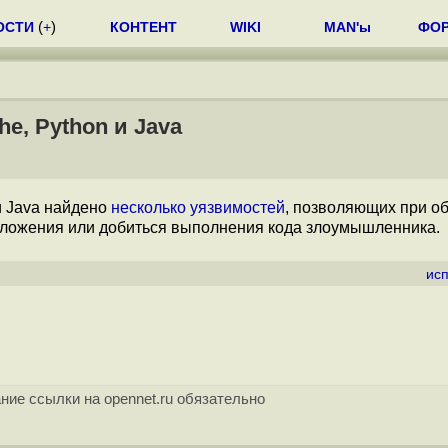
ОСТИ
(
+
)
КОНТЕНТ
WIKI
MAN'ы
ФО
e, Python и Java
 и Java найдено
несколько уязвимостей
, позволяющих при о
ложения или добиться выполнения кода злоумышленника.
ис
ние ссылки на opennet.ru обязательно