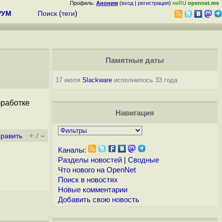
Профиль:
Аноним
(
вход
|
регистрация
)
неRU
opennet.me
РУМ
Поиск
(
теги
)
Памятные даты
17 июля
Slackware
исполнилось 33 года
бработке
Навигация
+
–
править
/
Каналы:
Разделы новостей
|
Сводные
Что нового на OpenNet
Поиск в новостях
Новые комментарии
Добавить свою новость