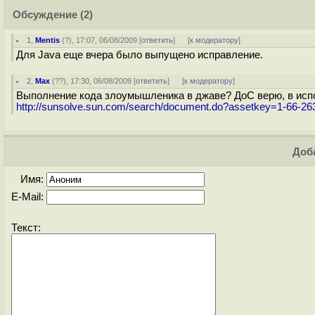
Обсуждение
(2)
1
,
Mentis
(
?
), 17:07, 06/08/2009 [
ответить
]
[
к модератору
]
Для Java еще вчера было выпущено исправление.
2
,
Max
(
??
), 17:30, 06/08/2009 [
ответить
]
[
к модератору
]
Выполнение кода злоумышленика в джаве? ДоС верю, в исп
http://sunsolve.sun.com/search/document.do?assetkey=1-66-26
Доба
Имя:
E-Mail:
Текст: