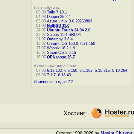
Дистрибутивы:
05.08
Tails 7.10.1
04.08
Deepin 25.2.1
03.08
Azure Linux 3.0.20260803
01.08
NetBSD 11.0
24.07
Ubuntu Touch 24.04 2.0
23.07
Solaris 11.4 SRU94
21.07
Omarchy 3.8.4
19.07
Chrome OS 150.0.7871.150
17.07
Whonix 18.2.1.9
16.07
SteamOS 3.8.15
16.07
OPNsense 26.7
Актуальные ядра Linux:
07.08
6.12.102
,
6.6.150
,
6.1.182
,
5.15.215
,
5.10.264
06.08
7.1.7
,
6.18.43
Изменения в ядре 7.2
Хостинг:
Created 1996-2026 by
Maxim Chirkov