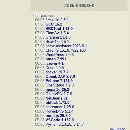
Новые версии
Программы:
08.08
firewalld 2.5.1
07.08
GCC 16.2
07.08
RRDTool 1.11.0
07.08
ClamAV 1.5.4
07.08
Grafana 13.1.3
07.08
Box64 0.4.5-1
07.08
home-assistant 2026.8.1
07.08
Chrome 151.0.7922.108
07.08
WordPress 7.0.3
07.08
nmap 7.991
06.08
icewm 4.1
06.08
Deno 2.9.5
06.08
docker 29.7.2
06.08
OpenLDAP 2.7.0
06.08
Eclipse 7.121.0
06.08
OpenCloud 7.2.3
06.08
mesa 3d 26.2
05.08
OpenVPN 2.7.6
05.08
NetBeans 31
05.08
ublock 1.73.0
05.08
gstreamer 1.28.6
05.08
PowerDNS 5.1.4
05.08
node.js 26.7.0
05.08
VSCode 1.132.0
05.08
Python 3.13.15, 3.14.7
далее>>