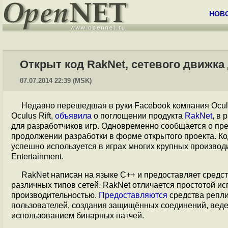
НОВ
Открыт код RakNet, сетевого движка
07.07.2014 22:39 (MSK)
Недавно перешедшая в руки Facebook компания Ocul
Oculus Rift,
объявила
о поглощении продукта
RakNet
, в
для разработчиков игр. Одновременно сообщается о пре
продолжении разработки в форме открытого проекта. К
успешно используется в играх многих крупных производит
Entertainment.
RakNet написан на языке C++ и предоставляет средс
различных типов сетей. RakNet отличается простотой и
производительностью.
Предоставляются
средства репли
пользователей, создания защищённых соединений, веде
использованием бинарных патчей.