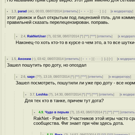
По названию прям сразу видно: этот двиг именно для сетевы
1.3
,
parad
(
ok
), 00:03, 08/07/2014 [
ответить
] [
﹢﹢﹢
] [
· · ·
]
[
↓
] [
к модератору
]
этот движок и был открытым под лицензией гпль. для коммер
правильней сказать перелецензирован. поправь.
2.4
,
RakNetUser
(
?
), 02:58, 08/07/2014 [
^
] [
^^
] [
^^^
] [
ответить
]
[
к модерат
Наконец-то хоть кто-то в курсе о чем это, а то все шутк
1.5
,
Аноним
(
-
), 03:42, 08/07/2014 [
ответить
] [
﹢﹢﹢
] [
· · ·
]
[
↓
] [
↑
] [
к модерат
Зашел пошутить про доту, но опоздал
2.6
,
sage
(
??
), 13:19, 08/07/2014 [
^
] [
^^
] [
^^^
] [
ответить
]
[
к модератору
]
Зашел посмотреть, пошутили ли уже про доту - все нор
3.7
,
Leshka
(
?
), 14:30, 08/07/2014 [
^
] [
^^
] [
^^^
] [
ответить
]
[
к модера
Для тех кто в танке, причем тут дота?
4.9
,
Чудо в перьях
(
?
), 15:43, 08/07/2014 [
^
] [
^^
] [
^^^
] [
ответить
RakNet - РакНет. Участников этой игры часто 
сообщества. Фиг знает при чём здесь дота.
5.11
,
Ракъ
(
?
), 14:52, 09/07/2014 [
^
] [
^^
] [
^^^
] [
ответить
]