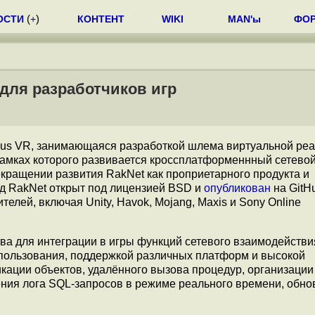
ОСТИ
(
+
)
КОНТЕНТ
WIKI
MAN'ы
ФО
 для разработчиков игр
us VR, занимающаяся разработкой шлема виртуальной реа
 рамках которого развивается кроссплатформеннный сетево
кращении развития RakNet как проприетарного продукта и
од RakNet открыт под лицензией BSD и
опубликован
на GitH
елей, включая Unity, Havok, Mojang, Maxis и Sony Online
тва для интеграции в игры функций сетевого взаимодействи
спользования, поддержкой различных платформ и высокой
кации объектов, удалённого вызова процедур, организаци
ния лога SQL-запросов в режиме реального времени, обно