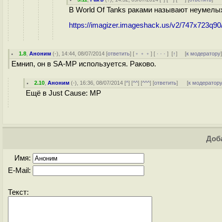
В World Of Tanks раками называют неумелых 
https://imagizer.imageshack.us/v2/747x723q90/
1.8
,
Аноним
(
-
), 14:44, 08/07/2014 [
ответить
] [
﹢﹢﹢
] [
· · ·
]
[
↑
] [
к модератору
Емнип, он в SA-MP используется. Раково.
2.10
,
Аноним
(
-
), 16:36, 08/07/2014 [
^
] [
^^
] [
^^^
] [
ответить
]
[
к модератор
Ещё в Just Cause: MP
Доба
Имя:
E-Mail:
Текст: