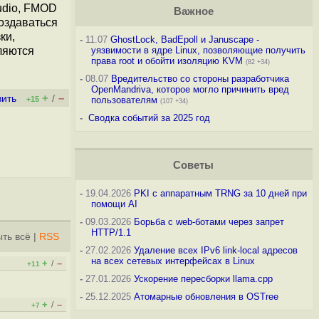
udio, FMOD
Важное
создаваться
ки,
-
11.07
GhostLock, BadEpoll и Januscape -
ляются
уязвимости в ядре Linux, позволяющие получить
права root и обойти изоляцию KVM
(82 +34)
-
08.07
Вредительство со стороны разработчика
OpenMandriva, которое могло причинить вред
+
–
вить
/
+15
пользователям
(107 +34)
-
Сводка событий за 2025 год
Советы
-
19.04.2026
PKI с аппаратным TRNG за 10 дней при
помощи AI
-
09.03.2026
Борьба с web-ботами через запрет
HTTP/1.1
ть всё
|
RSS
-
27.02.2026
Удаление всех IPv6 link-local адресов
на всех сетевых интерфейсах в Linux
+
–
/
+11
-
27.01.2026
Ускорение пересборки llama.cpp
-
25.12.2025
Атомарные обновления в OSTree
+
–
/
+7