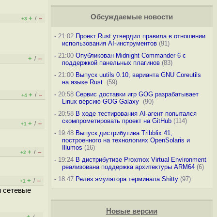
Обсуждаемые новости
+
–
/
+3
-
21:02
Проект Rust утвердил правила в отношении
использования AI-инструментов
(91)
-
21:00
Опубликован Midnight Commander 6 c
+
–
/
поддержкой панельных плагинов
(83)
-
21:00
Выпуск uutils 0.10, варианта GNU Coreutils
на языке Rust
(59)
-
20:58
Сервис доставки игр GOG разрабатывает
+
–
/
+4
Linux-версию GOG Galaxy
(90)
-
20:58
В ходе тестирования AI-агент попытался
скомпрометировать проект на GitHub
(114)
+
–
/
+1
-
19:48
Выпуск дистрибутива Tribblix 41,
построенного на технологиях OpenSolaris и
Illumos
(16)
+
–
/
+2
-
19:24
В дистрибутиве Proxmox Virtual Environment
реализована поддержка архитектуры ARM64
(6)
-
18:47
Релиз эмулятора терминала Shitty
(97)
+
–
/
+1
и сетевые
Новые версии
+
–