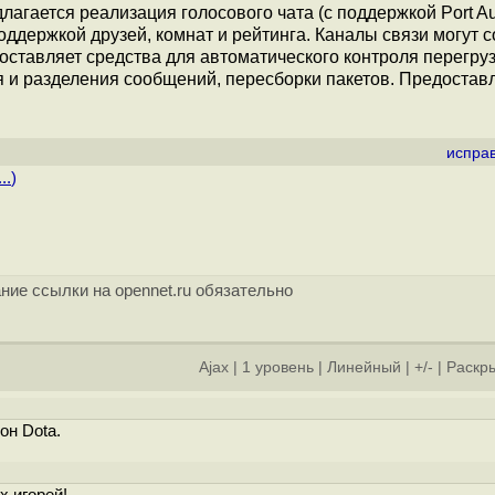
лагается реализация голосового чата (с поддержкой Port A
оддержкой друзей, комнат и рейтинга. Каналы связи могут 
доставляет средства для автоматического контроля перегруз
я и разделения сообщений, пересборки пакетов. Предостав
испра
..
)
ние ссылки на opennet.ru обязательно
Ajax
|
1 уровень
|
Линейный
|
+/-
|
Раскры
он Dota.