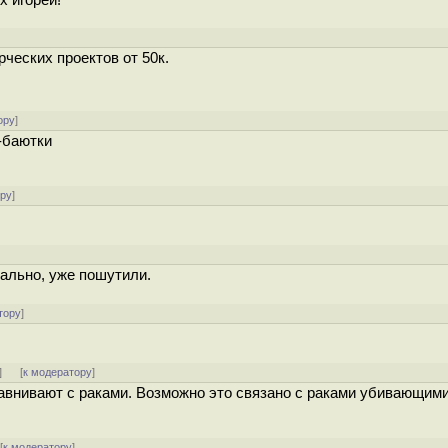
х игорей!
ческих проектов от 50к.
ору
]
и-баютки
ору
]
мально, уже пошутили.
тору
]
]
[
к модератору
]
сравнивают с раками. Возможно это связано с раками убивающим
[
к модератору
]