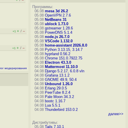
/
Программы:
06.08
mesa 3d 26.2
05.08
OpenVPN 2.7.6
05.08
NetBeans 31
05.08
ublock 1.73.0
05.08
gstreamer 1.28.6
+
–
/
+1
05.08
PowerDNS 5.1.4
05.08
node.js 26.7.0
05.08
VSCode 1.132.0
05.08
home-assistant 2026.8.0
+
–
/
+1
05.08
Python 3.13.15, 3.14.7
05.08
hyprland 0.56.2
05.08
Chrome 151.0.7922.75
04.08
Electron 43.3.0
04.08
Mattermost 11.10.0
лог модерирования
04.08
Django 5.2.17, 6.0.8
vln
04.08
Grafana 13.1.2
04.08
GNOME 49.9, 50.4
04.08
Unbound 1.26.0
04.08
Erlang 29.0.5
04.08
PeerTube 8.2.4
04.08
Pale Moon 34.3.2
04.08
bootc 1.16.7
04.08
Lua 5.5.1
04.08
Thunderbird 153.0.2
далее>>
Дистрибутивы:
05.08
Tails 7.10.1