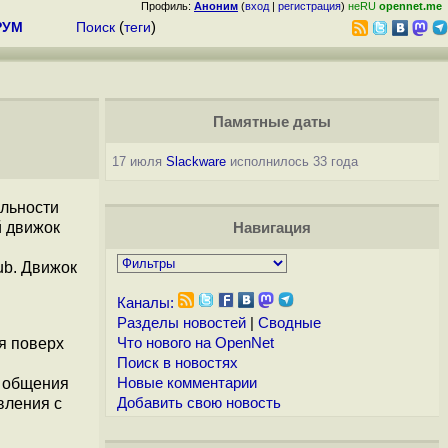
Профиль:
Аноним
(
вход
|
регистрация
)
неRU
opennet.me
РУМ
Поиск
(
теги
)
Памятные даты
17 июля
Slackware
исполнилось 33 года
льности
й движок
Навигация
ub. Движок
Каналы:
Разделы новостей
|
Сводные
я поверх
Что нового на OpenNet
Поиск в новостях
и общения
Новые комментарии
вления с
Добавить свою новость