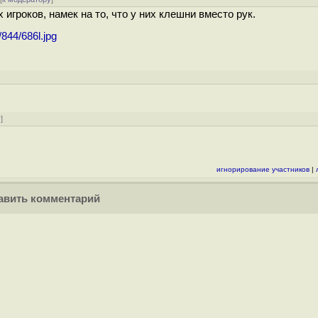
игроков, намек на то, что у них клешни вместо рук.
844/686l.jpg
]
у
]
игнорирование участников
|
вить комментарий