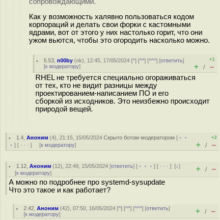
сопровождающими.
Как у возможность халявно пользоваться кодом
корпораций и делать свои форки с кастомными
ядрами, вот от этого у них настолько горит, что они
ужом вьются, чтобы это огородить насколько можно.
+1
5.53
,
n00by
(
ok
), 12:45, 17/05/2024 [
^
] [
^^
] [
^^^
] [
ответить
]
+
–
[
к модератору
]
/
RHEL не требуется специально огораживаться
от тех, кто не видит разницы между
проектированием-написанием ПО и его
сборкой из исходников. Это неизбежно происходит
природой вещей.
1.4
,
Аноним
(
4
), 21:15, 15/05/2024
Скрыто ботом-модератором
[
﹢﹢
+2
+
–
﹢
] [
· · ·
] [
к модератору
]
/
1.12
,
Аноним
(
12
), 22:49, 15/05/2024 [
ответить
] [
﹢﹢﹢
] [
· · ·
]
[
↓
]
+
–
/
[
к модератору
]
А можно по подробнее про systemd-sysupdate
Что это такое и как работает?
2.42
,
Аноним
(
42
), 07:50, 16/05/2024 [
^
] [
^^
] [
^^^
] [
ответить
]
+
–
/
[
к модератору
]