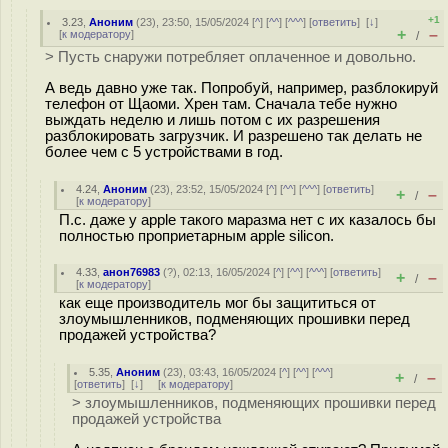
+1
3.23
,
Аноним
(
23
), 23:50, 15/05/2024 [
^
] [
^^
] [
^^^
] [
ответить
]
[
↓
]
+
–
[
к модератору
]
/
> Пусть снаружи потребляет оплаченное и довольно.
А ведь давно уже так. Попробуй, например, разблокируй
телефон от Щаоми. Хрен там. Сначала тебе нужно
выждать неделю и лишь потом с их разрешения
разблокировать загрузчик. И разрешено так делать не
более чем с 5 устройствами в год.
4.24
,
Аноним
(
23
), 23:52, 15/05/2024 [
^
] [
^^
] [
^^^
] [
ответить
]
+
–
/
[
к модератору
]
П.с. даже у apple такого маразма нет с их казалось бы
полностью проприетарным apple silicon.
4.33
,
анон76983
(
?
), 02:13, 16/05/2024 [
^
] [
^^
] [
^^^
] [
ответить
]
+
–
/
[
к модератору
]
как еще производитель мог бы защититься от
злоумышленников, подменяющих прошивки перед
продажей устройства?
5.35
,
Аноним
(
23
), 03:43, 16/05/2024 [
^
] [
^^
] [
^^^
]
+
–
/
[
ответить
]
[
↓
] [
к модератору
]
> злоумышленников, подменяющих прошивки перед
продажей устройства