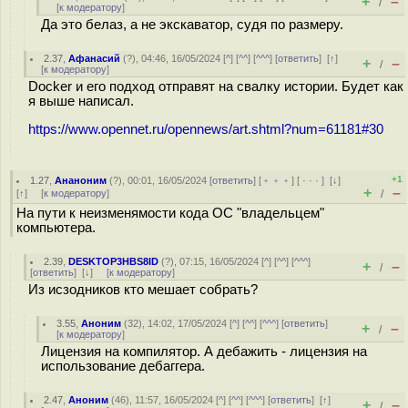
+
–
/
[
к модератору
]
Да это белаз, а не экскаватор, судя по размеру.
2.37
,
Афанасий
(
?
), 04:46, 16/05/2024 [
^
] [
^^
] [
^^^
] [
ответить
]
[
↑
]
+
–
/
[
к модератору
]
Docker и его подход отправят на свалку истории. Будет как
я выше написал.
https://www.opennet.ru/opennews/art.shtml?num=61181#30
+1
1.27
,
Ананоним
(
?
), 00:01, 16/05/2024 [
ответить
] [
﹢﹢﹢
] [
· · ·
]
[
↓
]
+
–
[
↑
] [
к модератору
]
/
На пути к неизменямости кода ОС "владельцем"
компьютера.
2.39
,
DESKTOP3HBS8ID
(
?
), 07:15, 16/05/2024 [
^
] [
^^
] [
^^^
]
+
–
/
[
ответить
]
[
↓
] [
к модератору
]
Из исзодников кто мешает собрать?
3.55
,
Аноним
(
32
), 14:02, 17/05/2024 [
^
] [
^^
] [
^^^
] [
ответить
]
+
–
/
[
к модератору
]
Лицензия на компилятор. А дебажить - лицензия на
использование дебаггера.
2.47
,
Аноним
(
46
), 11:57, 16/05/2024 [
^
] [
^^
] [
^^^
] [
ответить
]
[
↑
]
+
–
/