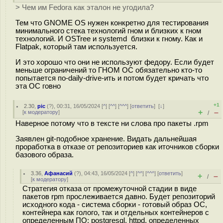
> Чем им Fedora как эталон не угодила?
Тем что GNOME OS нужен конкретно для тестирования
минимального стека технологий гном и близких к гном
технологий. И OSTree и systemd близки к гному. Как и
Flatpak, который там используется.
И это хорошо что они не используют федору. Если будет
меньше ограничений то ГНОМ ОС обязательно кто-то
попытается по-daily-drive-ить и потом будет кричать что
эта ОС говно
+1
2.30
,
pic
(
?
), 00:31, 16/05/2024 [
^
] [
^^
] [
^^^
] [
ответить
]
[
↓
]
+
–
[
к модератору
]
/
Наверное потому что в тексте ни слова про пакеты .rpm
Заявлен git-подобное хранение. Видать дальнейшая
проработка в отказе от репозиториев как иточников сборки
базового образа.
3.36
,
Афанасий
(
?
), 04:43, 16/05/2024 [
^
] [
^^
] [
^^^
] [
ответить
]
+
–
/
[
к модератору
]
Стратегия отказа от промежуточной стадии в виде
пакетов rpm прослеживается давно. Будет репозиторий
исходного кода - система сборки - готовый образ ОС,
контейнера как голого, так и отдельных контейнеров с
определенным ПО: postgresql, httpd, определенных