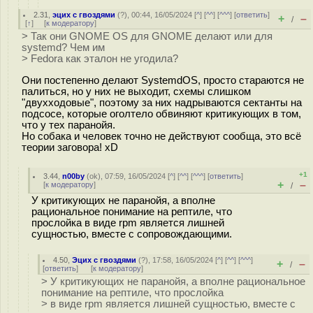
2.31
,
эцих с гвоздями
(
?
), 00:44, 16/05/2024 [
^
] [
^^
] [
^^^
] [
ответить
]
+
–
/
[
↑
] [
к модератору
]
> Так они GNOME OS для GNOME делают или для
systemd? Чем им
> Fedora как эталон не угодила?
Они постепенно делают SystemdOS, просто стараются не
палиться, но у них не выходит, схемы слишком
"двухходовые", поэтому за них надрываются сектанты на
подсосе, которые оголтело обвиняют критикующих в том,
что у тех паранойя.
Но собака и человек точно не действуют сообща, это всё
теории заговора! xD
+1
3.44
,
n00by
(
ok
), 07:59, 16/05/2024 [
^
] [
^^
] [
^^^
] [
ответить
]
+
–
[
к модератору
]
/
У критикующих не паранойя, а вполне
рациональное понимание на рептиле, что
прослойка в виде rpm является лишней
сущностью, вместе с сопровождающими.
4.50
,
Эцих с гвоздями
(
?
), 17:58, 16/05/2024 [
^
] [
^^
] [
^^^
]
+
–
/
[
ответить
]
[
к модератору
]
> У критикующих не паранойя, а вполне рациональное
понимание на рептиле, что прослойка
> в виде rpm является лишней сущностью, вместе с