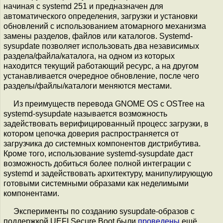
начиная с systemd 251 и предназначен для
автоматического определения, загрузки и установки
обновлений с использованием атомарного механизма
замены разделов, файлов или каталогов. Systemd-
sysupdate позволяет использовать два независимых
раздела/файла/каталога, на одном из которых
находится текущий работающий ресурс, а на другом
устанавливается очередное обновление, после чего
разделы/файлы/каталоги меняются местами.
Из преимуществ перевода GNOME OS c OSTree на
systemd-sysupdate называется возможность
задействовать верифицированный процесс загрузки, в
котором цепочка доверия распространяется от
загрузчика до системных компонентов дистрибутива.
Кроме того, использование systemd-sysupdate даст
возможность добиться более полной интеграции с
systemd и задействовать архитектуру, манипулирующую
готовыми системными образами как неделимыми
компонентами.
Эксперименты по созданию sysupdate-образов с
поддержкой UEFI Secure Boot были
проведены
ещё