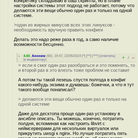
конкретику складываю в баш скрипты, но в плане
настройки системы этот подход не работает, потому что
делаются эти вещи обычно один раз и только на одной
системе.
>один из жирных минусов всех этих линуксов -
необходимость вручную править конфиги
Делать это надо реже раза в год, а само наличие
возможности бесценно.
4.60
,
Аноним
(
60
), 19:47, 22/05/2024 [
^
] [
^^
] [
^^^
] [
ответить
]
+
–
/
[
к модератору
]
> если я смог один раз разобраться и это поменять, то
и второй раз в это влезть тоже проблем не составит
А потом ты такой лезешь спустя полгода в конфиг
какого-нибудь экзима и думаешь: божечки, а что я тут
такого вообще понаписал?
> делаются эти вещи обычно один раз и только на
одной системе
Даже для десктопа проще один раз установку в
ансибле описать. Ты можешь, конечно, потратить
полдня, вспоминая как настроить libvirt с
неймсерверами для нескольких виртуалок или
прикрутить uwsgi к nginx. Но лучше потратить пять