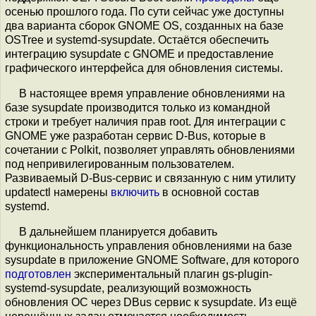
осенью прошлого года. По сути сейчас уже доступны
два варианта сборок GNOME OS, созданных на базе
OSTree и systemd-sysupdate. Остаётся обеспечить
интеграцию sysupdate с GNOME и предоставление
графического интерфейса для обновления системы.
В настоящее время управление обновлениями на
базе sysupdate производится только из командной
строки и требует наличия прав root. Для интеграции с
GNOME уже разработан сервис D-Bus, которые в
сочетании с Polkit, позволяет управлять обновлениями
под непривилегированным пользователем.
Развиваемый D-Bus-сервис и связанную с ним утилиту
updatectl намерены
включить
в основной состав
systemd.
В дальнейшем планируется добавить
функциональность управления обновлениями на базе
sysupdate в приложение GNOME Software, для которого
подготовлен
экспериментальный плагин gs-plugin-
systemd-sysupdate, реализующий возможность
обновления ОС через DBus сервис к sysupdate. Из ещё