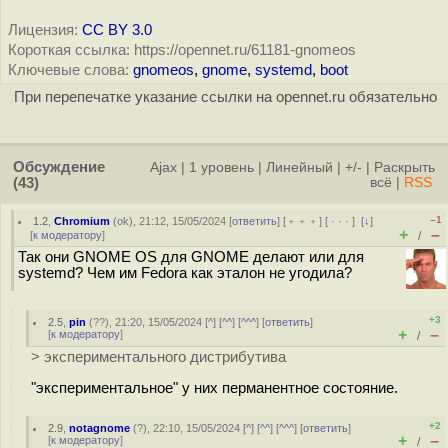
Лицензия:
CC BY 3.0
Короткая ссылка: https://opennet.ru/61181-gnomeos
Ключевые слова:
gnomeos
,
gnome
,
systemd
,
boot
При перепечатке указание ссылки на opennet.ru обязательно
Обсуждение
Ajax
|
1 уровень
|
Линейный
|
+/-
|
Раскрыть
(43)
всё
|
RSS
–1
1.2
,
Chromium
(
ok
), 21:12, 15/05/2024 [
ответить
] [
﹢﹢﹢
] [
· · ·
]
[
↓
]
+
–
[
к модератору
]
/
Так они GNOME OS для GNOME делают или для
systemd? Чем им Fedora как эталон не угодила?
+3
2.5
,
pin
(
??
), 21:20, 15/05/2024 [
^
] [
^^
] [
^^^
] [
ответить
]
+
–
[
к модератору
]
/
> экспериментального дистрибутива
"экспериментальное" у них перманентное состояние.
+2
2.9
,
notagnome
(
?
), 22:10, 15/05/2024 [
^
] [
^^
] [
^^^
] [
ответить
]
+
–
[
к модератору
]
/