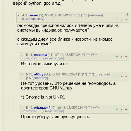
версий python, gcc и т.д.
–1
4.38
,
нейм
(
?
), 06:20, 16/05/2024 [
^
] [
^^
] [
^^^
] [
ответить
]
+
–
[
к модератору
]
/
гномоводы преисполнились и теперь уже и рпм из
системы выкидывают, получается?
с каждым днем все ближе к новости "из гномос
выкинули гноме"
5.41
,
Аноним
(
41
), 07:49, 16/05/2024 [
^
] [
^^
] [
^^^
]
+
–
/
[
ответить
]
[
к модератору
]
Из гномос выкинули ос
5.43
,
n00by
(
ok
), 07:58, 16/05/2024 [
^
] [
^^
] [
^^^
] [
ответить
]
+
–
/
[
к модератору
]
Не тот уровень. Это решение не гномоводов, а
архитекторов GNU*/Linux.
*) Gnome is Not UNIX.
5.49
,
Афанасий
(
?
), 16:46, 16/05/2024 [
^
] [
^^
] [
^^^
]
+
–
/
[
ответить
]
[
к модератору
]
Просто уберут лишную сущность.