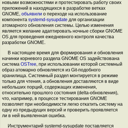
новыми возможностями и протестировать работу своих
приложений в находящихся в разработке ветках
GNOME,
объявили
о переходе на использование
компонента
systemd-sysupdate
для организации
атомарного обновления системы. Целью изменения
является желание адаптировать ночные сборки GNOME
OS для проведения ежедневного контроля качества
разработки GNOME.
В настоящее время для формирования и обновления
начинки корневого раздела GNOME OS задействована
система
OSTree
, при использовании которой системный
образ атомарно обновляется из Git-подобного
хранилища. Системный раздел монтируется в режиме
только для чтения, а обновления доставляются в виде
небольших порций, содержащих изменения,
относительно прошлого состояния (delta-обновления),
что, например, в процессе тестирования GNOME
позволяет при необходимости легко откатить систему на
одну из предыдущих версий и проверить проявляется
ли в ней выявленная ошибка.
Инструментарий systemd-sysupdate поставляется