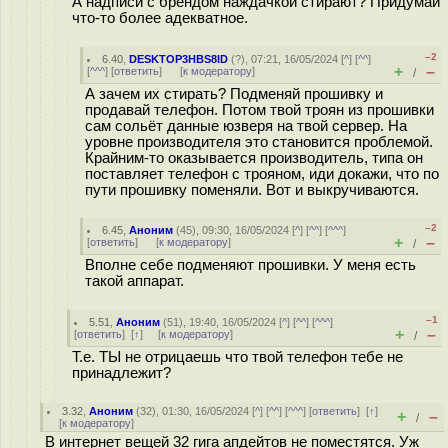
А надписи с брендом наждачкой стирают? Придумай
что-то более адекватное.
–2
6.40
,
DESKTOP3HBS8ID
(
?
), 07:21, 16/05/2024 [
^
] [
^^
]
+
–
[
^^^
] [
ответить
]
[
к модератору
]
/
А зачем их стирать? Подменяй прошивку и
продавай телефон. Потом твой троян из прошивки
сам сольёт данные юзверя на твой сервер. На
уровне производителя это становится проблемой.
Крайним-то оказывается производитель, типа он
поставляет телефон с трояном, иди докажи, что по
пути прошивку поменяли. Вот и выкручиваются.
–2
6.45
,
Аноним
(
45
), 09:30, 16/05/2024 [
^
] [
^^
] [
^^^
]
+
–
[
ответить
]
[
к модератору
]
/
Вполне себе подменяют прошивки. У меня есть
такой аппарат.
–1
5.51
,
Аноним
(
51
), 19:40, 16/05/2024 [
^
] [
^^
] [
^^^
]
+
–
[
ответить
]
[
↑
] [
к модератору
]
/
Т.е. ТЫ не отрицаешь что твой телефон тебе не
принадлежит?
3.32
,
Аноним
(
32
), 01:30, 16/05/2024 [
^
] [
^^
] [
^^^
] [
ответить
]
[
↑
]
+
–
/
[
к модератору
]
В интернет вещей 32 гига апдейтов не поместятся. Уж