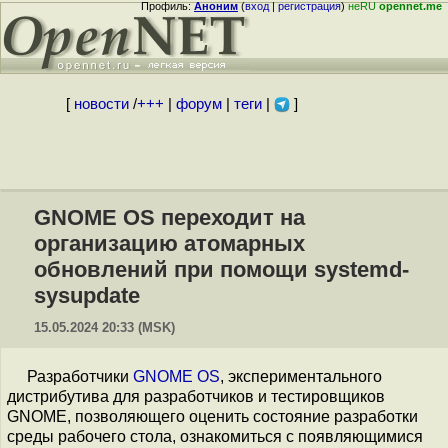
Профиль:
Аноним
(
вход
|
регистрация
)
неRU
opennet.me
[
новости
/
+++
|
форум
|
теги
|
]
GNOME OS переходит на
организацию атомарных
обновлений при помощи systemd-
sysupdate
15.05.2024 20:33 (MSK)
Разработчики
GNOME OS
, экспериментального
дистрибутива для разработчиков и тестировщиков
GNOME, позволяющего оценить состояние разработки
среды рабочего стола, ознакомиться с появляющимися