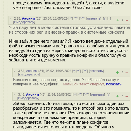
проще самому наколдовать апдейт /, а хотя, с systemd
уже не проще - /usr сломали, / без /usr тоже.
2.25
,
Аноним
(
23
), 23:54, 15/05/2024 [
^
] [
^^
] [
^^^
] [
ответить
]
[
↓
] [
↑
]
+
–
/
[
к модератору
]
> За пару лет в моей системе столько установлено пакетов
из сторонних реп и внесено правок в системные конфиги
И не забыл где чего правил? Я как-то вёл даже отдельный
файл с изменениями и всё равно что-то забывал и упускал
из виду. Это один из жирных минусов всех этих линуксов -
необходимость вручную править конфиги и благополучно
забывать что и где изменил.
3.34
,
Аноним
(
34
), 03:02, 16/05/2024 [
^
] [
^^
] [
^^^
] [
ответить
]
+
–
/
[
к модератору
]
Большинство, наверное, так и делает У себя завёл папку и
копирую в неё модифици...
большой текст свёрнут,
показать
3.46
,
Аноним
(
46
), 11:54, 16/05/2024 [
^
] [
^^
] [
^^^
] [
ответить
]
[
↓
]
+
–
/
[
к модератору
]
Забыл конечно. Логика такая, что если я смог один раз
разобраться и это поменять, то и второй раз в это влезть
тоже проблем не составит. Речь скорее не о запоминании
конкретики, а о понимании принципа, который
запоминается. Где что лежит в плане конфигов
выкидывается из головы в тот же день. Обычно я