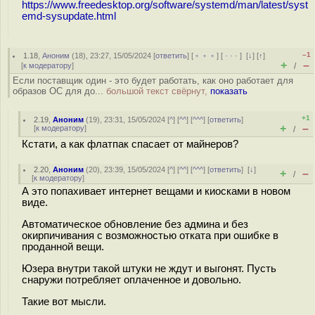
https://www.freedesktop.org/software/systemd/man/latest/syst
emd-sysupdate.html
–1
1.18
,
Аноним
(
18
), 23:27, 15/05/2024 [
ответить
] [
﹢﹢﹢
] [
· · ·
]
[
↓
] [
↑
]
+
–
[
к модератору
]
/
Если поставщик один - это будет работать, как оно работает для
образов ОС для до...
большой текст свёрнут,
показать
+1
2.19
,
Аноним
(
19
), 23:31, 15/05/2024 [
^
] [
^^
] [
^^^
] [
ответить
]
+
–
[
к модератору
]
/
Кстати, а как флатпак спасает от майнеров?
2.20
,
Аноним
(
20
), 23:39, 15/05/2024 [
^
] [
^^
] [
^^^
] [
ответить
]
[
↓
]
+
–
/
[
к модератору
]
А это попахивает интернет вещами и киосками в новом
виде.
Автоматическое обновление без админа и без
окирпичивания с возможностью отката при ошибке в
проданной вещи.
Юзера внутри такой штуки не ждут и выгонят. Пусть
снаружи потребляет оплаченное и довольно.
Такие вот мысли.