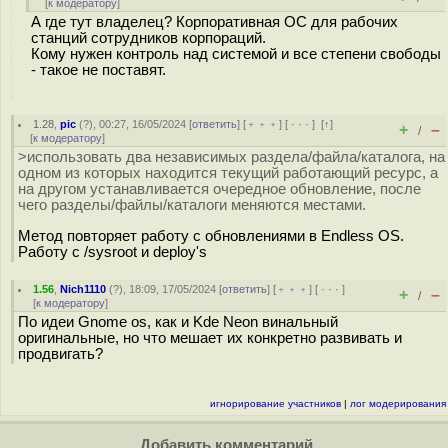
[
к модератору
]
А где тут владелец? Корпоративная ОС для рабочих
станций сотрудников корпораций.
Кому нужен контроль над системой и все степени свободы
- такое не поставят.
1.28
,
pic
(
?
), 00:27, 16/05/2024 [
ответить
] [
﹢﹢﹢
] [
· · ·
]
[
↑
]
+
–
/
[
к модератору
]
>использовать два независимых раздела/файла/каталога, на
одном из которых находится текущий работающий ресурс, а
на другом устанавливается очередное обновление, после
чего разделы/файлы/каталоги меняются местами.
Метод повторяет работу с обновлениями в Endless OS.
Работу с /sysroot и deploy's
1.56
,
Nich1110
(
?
), 18:09, 17/05/2024 [
ответить
] [
﹢﹢﹢
] [
· · ·
]
+
–
/
[
к модератору
]
По идеи Gnome os, как и Kde Neon винальный
оригинальные, но что мешает их конкретно развивать и
продвигать?
игнорирование участников
|
лог модерирования
Добавить комментарий