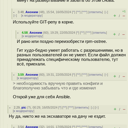
минут на развертывание и забыть об этом снова.
+1
3.48
,
Аноним
(
48
), 15:54, 16/05/2024 [
^
] [
^^
] [
^^^
] [
ответить
]
[
↓
]
+
–
[
↑
] [
к модератору
]
/
Используйте GIT-репу в корне.
4.58
,
Аноним
(
60
), 19:29, 22/05/2024 [
^
] [
^^
] [
^^^
] [
ответить
]
+
–
/
[
к модератору
]
И рано или поздно переизобрести rpm-ostree.
Гит худо-бедно умеет работать с разрешениями, но в
разных пользователей он не умеет. Если файл должен
принадлежать специфическому пользователю, тут
всё, приехали.
3.59
,
Аноним
(
60
), 19:31, 22/05/2024 [
^
] [
^^
] [
^^^
] [
ответить
]
[
↑
]
+
–
/
[
к модератору
]
> необходимость вручную править конфиги и
благополучно забывать что и где изменил
Открой уже для себя Ansible.
2.29
,
pic
(
?
), 00:29, 16/05/2024 [
^
] [
^^
] [
^^^
] [
ответить
]
[
↓
] [
↑
]
+
–
/
[
к модератору
]
Ну да, никто же на экскаваторе на дачу не ездит.
3.54
,
Аноним
(
32
), 14:01, 17/05/2024 [
^
] [
^^
] [
^^^
] [
ответить
]