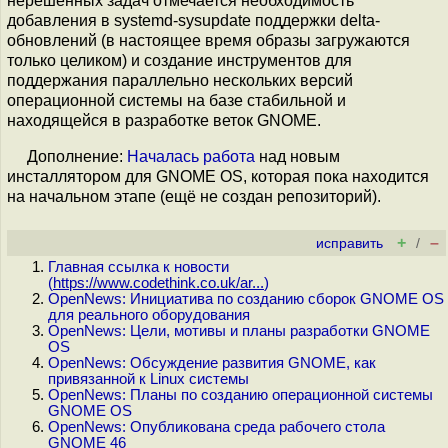
нерешённых задач отмечается необходимость
добавления в systemd-sysupdate поддержки delta-
обновлений (в настоящее время образы загружаются
только целиком) и создание инструментов для
поддержания параллельно нескольких версий
операционной системы на базе стабильной и
находящейся в разработке веток GNOME.
Дополнение:
Началась работа
над новым
инсталлятором для GNOME OS, которая пока находится
на начальном этапе (ещё не создан репозиторий).
+
–
исправить
/
Главная ссылка к новости
(
https://www.codethink.co.uk/ar...
)
OpenNews: Инициатива по созданию сборок GNOME OS
для реального оборудования
OpenNews: Цели, мотивы и планы разработки GNOME
OS
OpenNews: Обсуждение развития GNOME, как
привязанной к Linux системы
OpenNews: Планы по созданию операционной системы
GNOME OS
OpenNews: Опубликована среда рабочего стола
GNOME 46