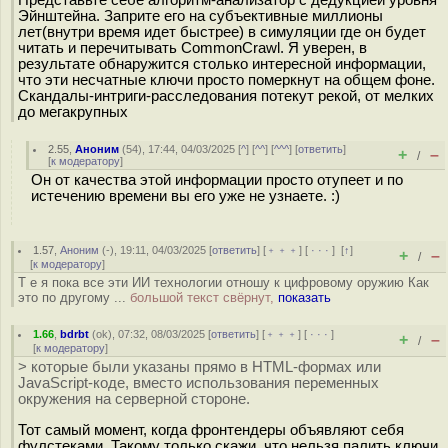
Представьте себе алгоритм-анализатор с дедукцией уровня
Эйнштейна. Заприте его на субъективные миллионы
лет(внутри время идет быстрее) в симуляции где он будет
читать и перечитывать CommonCrawl. Я уверен, в
результате обнаружится столько интересной информации,
что эти несчатные ключи просто померкнут на общем фоне.
Скандалы-интриги-расследования потекут рекой, от мелких
до мегакрупных
2.55
,
Аноним
(
54
), 17:44, 04/03/2025 [
^
] [
^^
] [
^^^
] [
ответить
]
+
–
/
[
к модератору
]
Он от качества этой информации просто отупеет и по
истечению времени вы его уже не узнаете. :)
1.57
,
Аноним
(
-
), 19:11, 04/03/2025 [
ответить
] [
﹢﹢﹢
] [
· · ·
]
[
↑
]
+
–
/
[
к модератору
]
Т е я пока все эти ИИ технологии отношу к цифровому оружию Как
это по другому ...
большой текст свёрнут,
показать
1.66
,
bdrbt
(
ok
), 07:32, 08/03/2025 [
ответить
] [
﹢﹢﹢
] [
· · ·
]
+
–
/
[
к модератору
]
> которые были указаны прямо в HTML-формах или
JavaScript-коде, вместо использования переменных
окружения на серверной стороне.
Тот самый момент, когда фронтендеры объявляют себя
фулстеками. Такому только скажи, что нельзя палить ключи