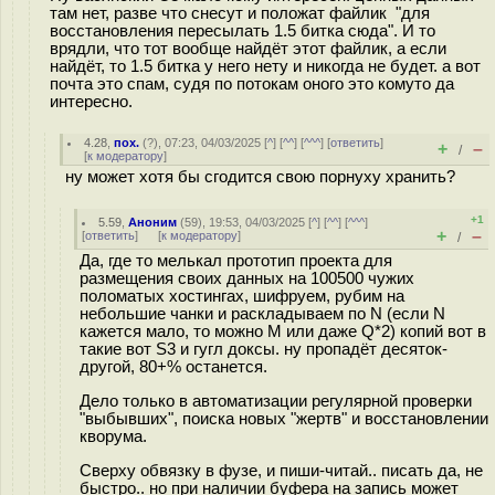
там нет, разве что снесут и положат файлик "для
восстановления пересылать 1.5 битка сюда". И то
врядли, что тот вообще найдёт этот файлик, а если
найдёт, то 1.5 битка у него нету и никогда не будет. а вот
почта это спам, судя по потокам оного это комуто да
интересно.
4.28
,
пох.
(
?
), 07:23, 04/03/2025 [
^
] [
^^
] [
^^^
] [
ответить
]
+
–
/
[
к модератору
]
ну может хотя бы сгодится свою порнуху хранить?
+1
5.59
,
Аноним
(
59
), 19:53, 04/03/2025 [
^
] [
^^
] [
^^^
]
+
–
[
ответить
]
[
к модератору
]
/
Да, где то мелькал прототип проекта для
размещения своих данных на 100500 чужих
поломатых хостингах, шифруем, рубим на
небольшие чанки и раскладываем по N (если N
кажется мало, то можно M или даже Q*2) копий вот в
такие вот S3 и гугл доксы. ну пропадёт десяток-
другой, 80+% останется.
Дело только в автоматизации регулярной проверки
"выбывших", поиска новых "жертв" и восстановлении
кворума.
Сверху обвязку в фузе, и пиши-читай.. писать да, не
быстро.. но при наличии буфера на запись может