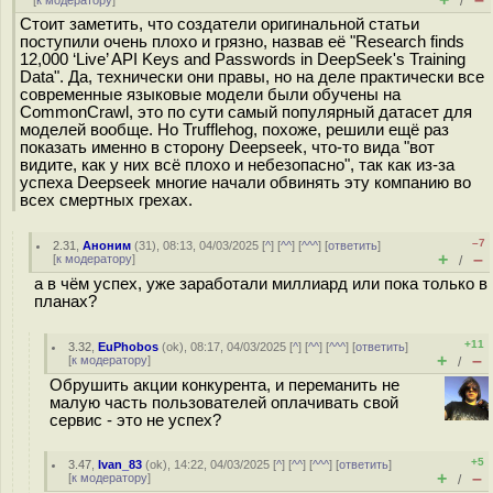
[
к модератору
]
/
Стоит заметить, что создатели оригинальной статьи
поступили очень плохо и грязно, назвав её "Research finds
12,000 ‘Live’ API Keys and Passwords in DeepSeek's Training
Data". Да, технически они правы, но на деле практически все
современные языковые модели были обучены на
CommonCrawl, это по сути самый популярный датасет для
моделей вообще. Но Trufflehog, похоже, решили ещё раз
показать именно в сторону Deepseek, что-то вида "вот
видите, как у них всё плохо и небезопасно", так как из-за
успеха Deepseek многие начали обвинять эту компанию во
всех смертных грехах.
–7
2.31
,
Аноним
(
31
), 08:13, 04/03/2025 [
^
] [
^^
] [
^^^
] [
ответить
]
+
–
[
к модератору
]
/
а в чём успех, уже заработали миллиард или пока только в
планах?
+11
3.32
,
EuPhobos
(
ok
), 08:17, 04/03/2025 [
^
] [
^^
] [
^^^
] [
ответить
]
+
–
[
к модератору
]
/
Обрушить акции конкурента, и переманить не
малую часть пользователей оплачивать свой
сервис - это не успех?
+5
3.47
,
Ivan_83
(
ok
), 14:22, 04/03/2025 [
^
] [
^^
] [
^^^
] [
ответить
]
+
–
[
к модератору
]
/