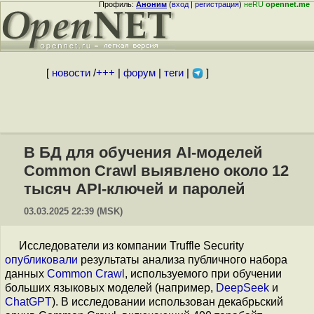
Профиль:
Аноним
(
вход
|
регистрация
)
неRU
opennet.me
[
новости
/
+++
|
форум
|
теги
|
]
В БД для обучения AI-моделей
Common Crawl выявлено около 12
тысяч API-ключей и паролей
03.03.2025 22:39 (MSK)
Исследователи из компании Truffle Security
опубликовали
результаты анализа публичного набора
данных
Common Crawl
, используемого при обучении
больших языковых моделей (например,
DeepSeek
и
ChatGPT
). В исследовании использован декабрьский