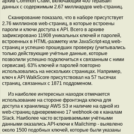
архив Common Crawl, включающий 400 терабайт
данных с содержимым 2.67 миллиардов web-страниц.
Сканирование показало, что в наборе присутствует
2.76 миллионов web-страниц, в которые встроены
пароли и ключи доступа к API. Всего в архиве
зафиксировано 11908 уникальных ключей и паролей,
встроенных в HTML-разметку или JavaScript-код web-
страниц и успешно прошедших проверку (учитывались
только действующие учётные данные, которые
позволили успешно подключиться к связанным с ними
сервисам). 63% ключей и паролей повторно
использовались на нескольких страницах. Например,
ключ к API WalkScore присутствовал на 57 тысячах
страниц, связанных с 1871 поддоменом.
Из наиболее интересных находок отмечается
использование на стороне фронтэнда ключа для
доступа к хранилищу AWS S3 и наличие на одной из
web-страниц одновременно 17 webhook-ов к каналам
Slack. Наиболее часто встраиваемыми учётными
данными оказались API-ключи к Mailchimp - выявлено
около 1500 подобных ключей, которые были указаны