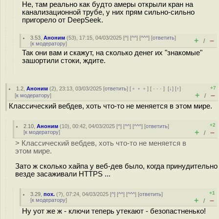
Не, там реально как будто амеры открыли кран на
канализационной трубе, у них прям сильно-сильно
пригорело от DeepSeek.
3.53
,
Аноним
(
53
), 17:15, 04/03/2025 [
^
] [
^^
] [
^^^
] [
ответить
]
+
–
/
[
к модератору
]
Так они вам и скажут, на сколько денег их "знакомые"
зашортили стоки, ждите.
+7
1.2
,
Аноним
(
2
), 23:13, 03/03/2025 [
ответить
] [
﹢﹢﹢
] [
· · ·
]
[
↓
] [
↑
]
+
–
[
к модератору
]
/
Классический вебдев, хоть что-то не меняется в этом мире.
+2
2.10
,
Аноним
(
10
), 00:42, 04/03/2025 [
^
] [
^^
] [
^^^
] [
ответить
]
+
–
[
к модератору
]
/
> Классический вебдев, хоть что-то не меняется в
этом мире.
Зато ж сколько хайпа у веб-дев было, когда принудительно
везде засаживали HTTPS ...
+1
3.29
,
пох.
(
?
), 07:24, 04/03/2025 [
^
] [
^^
] [
^^^
] [
ответить
]
+
–
[
к модератору
]
/
Ну уот же ж - ключи теперь утекают - безопастненько!