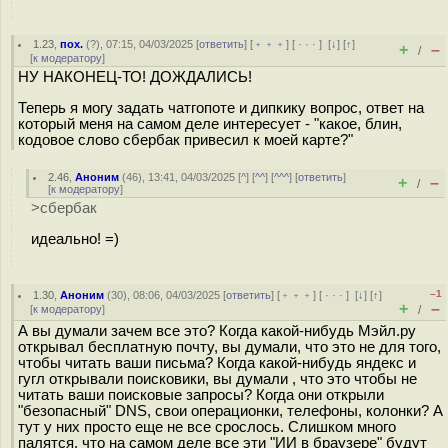
1.23
,
пох.
(
?
), 07:15, 04/03/2025 [
ответить
] [
﹢﹢﹢
] [
· · ·
]
[
↓
] [
↑
]
+
–
/
[
к модератору
]
НУ НАКОНЕЦ-ТО! ДОЖДАЛИСЬ!
Теперь я могу задать чатгопоте и дипкику вопрос, ответ на
который меня на самом деле интересует - "какое, блин,
кодовое слово сбербак привесил к моей карте?"
2.46
,
Аноним
(
46
), 13:41, 04/03/2025 [
^
] [
^^
] [
^^^
] [
ответить
]
+
–
/
[
к модератору
]
>сбербак
идеально! =)
–1
1.30
,
Аноним
(
30
), 08:06, 04/03/2025 [
ответить
] [
﹢﹢﹢
] [
· · ·
]
[
↓
] [
↑
]
+
–
[
к модератору
]
/
А вы думали зачем все это? Когда какой-нибудь Мэйл.ру
открывал бесплатную почту, вы думали, что это не для того,
чтобы читать ваши письма? Когда какой-нибудь яндекс и
гугл открывали поисковики, вы думали , что это чтобы не
читать ваши поисковые запросы? Когда они открыли
"безопасный" DNS, свои операционки, телефоны, колонки? А
тут у них просто еще не все срослось. Слишком много
палятся, что на самом деле все эти "ИИ в браузере" будут