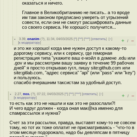
оказаться и ничего.
Главное в Великобританиию не писать.. а то вроде
им там законом предписано умереть от угрызений
совести, если они не смогут расшифровать данные
со своего сервиса. Не хорошо'с получится...
3.39
,
onanim
(
?
), 11:34, 04/03/2025 [
^
] [
^^
] [
^^^
] [
ответить
]
[
↑
]
+
–
/
[
к модератору
]
и это же хорошо! когда мне нужен доступ к какому-то
дорогому сервису, или к сервису, где геморная
регистрация типа "укажите ваш е-мэйл в домене .edu или
.gov и мы рассмотрим вашу заявку в течение 99 рабочих
дней" я просто открываю гугл, пишу site:github.com или
site:gitlab.com, "адрес сервиса" "api" (или "pass" или "key")
и пользуюсь.
спасибо вчерашним таксистам за удобный доступ.
2.27
,
пох.
(
?
), 07:22, 04/03/2025 [
^
] [
^^
] [
^^^
] [
ответить
]
[
↑
]
+
–
/
[
к модератору
]
то есть как это не нашли и как это не разослали?!
И чего вдруг должен - когда оная мак@ка именно для
спамрассылок и нужна?
Счет за эти рассылки, правда, выставят кому-то не совсем
тому, но тот их тоже оплатит не присматриваясь - "что-то в
этом месяце подорожало, надо бы девляпсам в пятницу