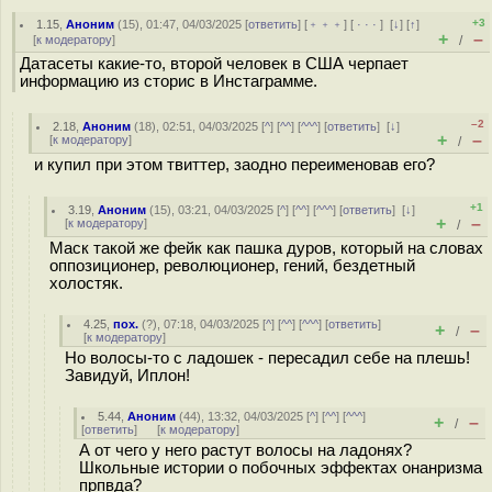
+3
1.15
,
Аноним
(
15
), 01:47, 04/03/2025 [
ответить
] [
﹢﹢﹢
] [
· · ·
]
[
↓
] [
↑
]
+
–
[
к модератору
]
/
Датасеты какие-то, второй человек в США черпает
информацию из сторис в Инстаграмме.
–2
2.18
,
Аноним
(
18
), 02:51, 04/03/2025 [
^
] [
^^
] [
^^^
] [
ответить
]
[
↓
]
+
–
[
к модератору
]
/
и купил при этом твиттер, заодно переименовав его?
+1
3.19
,
Аноним
(
15
), 03:21, 04/03/2025 [
^
] [
^^
] [
^^^
] [
ответить
]
[
↓
]
+
–
[
к модератору
]
/
Маск такой же фейк как пашка дуров, который на словах
оппозиционер, революционер, гений, бездетный
холостяк.
4.25
,
пох.
(
?
), 07:18, 04/03/2025 [
^
] [
^^
] [
^^^
] [
ответить
]
+
–
/
[
к модератору
]
Но волосы-то с ладошек - пересадил себе на плешь!
Завидуй, Иплон!
5.44
,
Аноним
(
44
), 13:32, 04/03/2025 [
^
] [
^^
] [
^^^
]
+
–
/
[
ответить
]
[
к модератору
]
А от чего у него растут волосы на ладонях?
Школьные истории о побочных эффектах онанризма
прпвда?