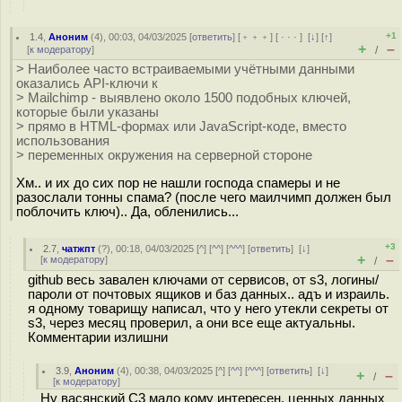
+1
1.4
,
Аноним
(
4
), 00:03, 04/03/2025 [
ответить
] [
﹢﹢﹢
] [
· · ·
]
[
↓
] [
↑
]
+
–
[
к модератору
]
/
> Наиболее часто встраиваемыми учётными данными
оказались API-ключи к
> Mailchimp - выявлено около 1500 подобных ключей,
которые были указаны
> прямо в HTML-формах или JavaScript-коде, вместо
использования
> переменных окружения на серверной стороне
Хм.. и их до сих пор не нашли господа cпамеры и не
разослали тонны спама? (после чего маилчимп должен был
поблочить ключ).. Да, обленились...
+3
2.7
,
чатжпт
(
?
), 00:18, 04/03/2025 [
^
] [
^^
] [
^^^
] [
ответить
]
[
↓
]
+
–
[
к модератору
]
/
github весь завален ключами от сервисов, от s3, логины/
пароли от почтовых ящиков и баз данных.. адъ и израиль.
я одному товарищу написал, что у него утекли секреты от
s3, через месяц проверил, а они все еще актуальны.
Комментарии излишни
3.9
,
Аноним
(
4
), 00:38, 04/03/2025 [
^
] [
^^
] [
^^^
] [
ответить
]
[
↓
]
+
–
/
[
к модератору
]
Ну васянский С3 мало кому интересен. ценных данных