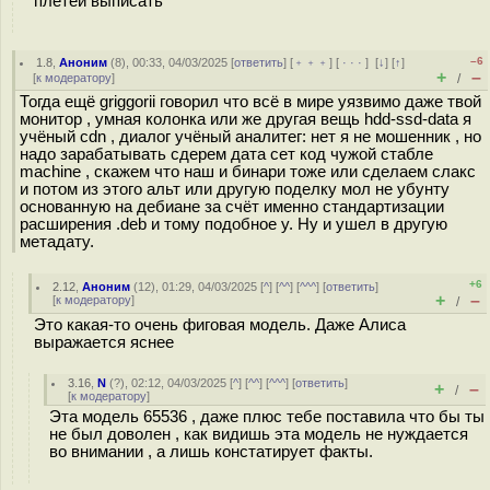
плетей выписать"
–6
1.8
,
Аноним
(
8
), 00:33, 04/03/2025 [
ответить
] [
﹢﹢﹢
] [
· · ·
]
[
↓
] [
↑
]
+
–
[
к модератору
]
/
Тогда ещё griggorii говорил что всё в мире уязвимо даже твой
монитор , умная колонка или же другая вещь hdd-ssd-data я
учёный cdn , диалог учёный аналитег: нет я не мошенник , но
надо зарабатывать сдерем дата сет код чужой стабле
machine , скажем что наш и бинари тоже или сделаем слакс
и потом из этого альт или другую поделку мол не убунту
основанную на дебиане за счёт именно стандартизации
расширения .deb и тому подобное у. Ну и ушел в другую
метадату.
+6
2.12
,
Аноним
(
12
), 01:29, 04/03/2025 [
^
] [
^^
] [
^^^
] [
ответить
]
+
–
[
к модератору
]
/
Это какая-то очень фиговая модель. Даже Алиса
выражается яснее
3.16
,
N
(
?
), 02:12, 04/03/2025 [
^
] [
^^
] [
^^^
] [
ответить
]
+
–
/
[
к модератору
]
Эта модель 65536 , даже плюс тебе поставила что бы ты
не был доволен , как видишь эта модель не нуждается
во внимании , а лишь констатирует факты.