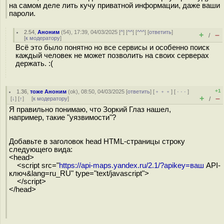
на самом деле лить кучу приватной информации, даже ваши
пароли.
2.54
,
Аноним
(
54
), 17:39, 04/03/2025 [
^
] [
^^
] [
^^^
] [
ответить
]
+
–
/
[
к модератору
]
Всё это было понятно но все сервисы и особенно поиск
каждый человек не может позволить на своих серверах
держать. :(
+1
1.36
,
тоже Аноним
(
ok
), 08:50, 04/03/2025 [
ответить
] [
﹢﹢﹢
] [
· · ·
]
+
–
[
↓
] [
↑
] [
к модератору
]
/
Я правильно понимаю, что Зоркий Глаз нашел,
например, такие "уязвимости"?
Добавьте в заголовок head HTML-страницы строку
следующего вида:
<head>
<script src="
https://api-maps.yandex.ru/2.1/?apikey=ваш
API-
ключ&lang=ru_RU" type="text/javascript">
</script>
</head>