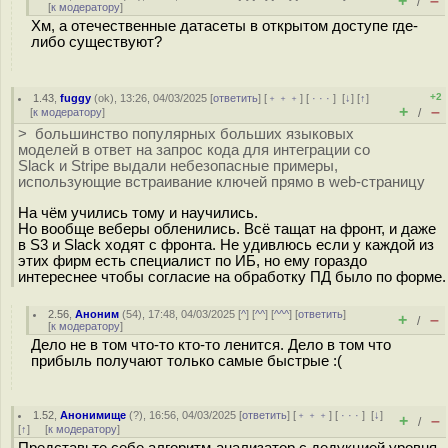
+
–
/
[
к модератору
]
Хм, а отечественные датасеты в открытом доступе где-
либо существуют?
+2
1.43
,
fuggy
(
ok
), 13:26, 04/03/2025 [
ответить
] [
﹢﹢﹢
] [
· · ·
]
[
↓
] [
↑
]
+
–
[
к модератору
]
/
> большинство популярных больших языковых
моделей в ответ на запрос кода для интеграции со
Slack и Stripe выдали небезопасные примеры,
использующие встраивание ключей прямо в web-страницу
На чём учились тому и научились.
Но вообще веберы обленились. Всё тащат на фронт, и даже
в S3 и Slack ходят с фронта. Не удивлюсь если у каждой из
этих фирм есть специалист по ИБ, но ему гораздо
интереснее чтобы согласие на обработку ПД было по форме.
2.56
,
Аноним
(
54
), 17:48, 04/03/2025 [
^
] [
^^
] [
^^^
] [
ответить
]
+
–
/
[
к модератору
]
Дело не в том что-то кто-то ленится. Дело в том что
прибыль получают только самые быстрые :(
1.52
,
Анонимище
(
?
), 16:56, 04/03/2025 [
ответить
] [
﹢﹢﹢
] [
· · ·
]
[
↓
]
+
–
/
[
↑
] [
к модератору
]