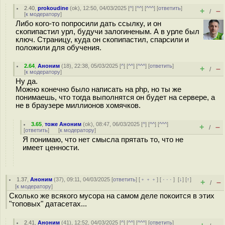
2.40
,
prokoudine
(
ok
), 12:50, 04/03/2025 [
^
] [
^^
] [
^^^
] [
ответить
]
+
–
/
[
к модератору
]
Либо кого-то попросили дать ссылку, и он
скопипастил урл, будучи залогиненым. А в урле был
ключ. Страницу, куда он скопипастил, спарсили и
положили для обучения.
2.64
,
Аноним
(
18
), 22:38, 05/03/2025 [
^
] [
^^
] [
^^^
] [
ответить
]
+
–
/
[
к модератору
]
Ну да.
Можно конечно было написать на php, но ты же
понимаешь, что тогда выполнятся он будет на сервере, а
не в браузере миллионов хомячков.
3.65
,
тоже Аноним
(
ok
), 08:47, 06/03/2025 [
^
] [
^^
] [
^^^
]
+
–
/
[
ответить
]
[
к модератору
]
Я понимаю, что нет смысла прятать то, что не
имеет ценности.
1.37
,
Аноним
(
37
), 09:11, 04/03/2025 [
ответить
] [
﹢﹢﹢
] [
· · ·
]
[
↓
] [
↑
]
+
–
/
[
к модератору
]
Сколько же всякого мусора на самом деле покоится в этих
"топовых" датасетах...
2.41
,
Аноним
(
41
), 12:52, 04/03/2025 [
^
] [
^^
] [
^^^
] [
ответить
]