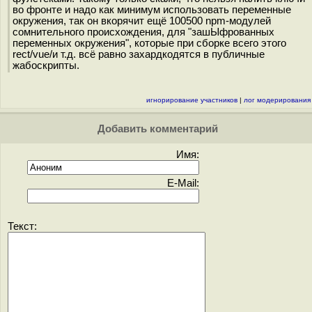
во фронте и надо как минимум использовать переменные
окружения, так он вкорячит ещё 100500 npm-модулей
сомнительного происхождения, для "зашЫфрованных
переменных окружения", которые при сборке всего этого
rect/vue/и т.д. всё равно захардкодятся в публичные
жабоскрипты.
игнорирование участников
|
лог модерирования
Добавить комментарий
Имя:
E-Mail:
Текст: