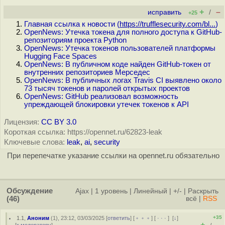
+
–
исправить
/
+25
Главная ссылка к новости (
https://trufflesecurity.com/bl...
)
OpenNews: Утечка токена для полного доступа к GitHub-
репозиториям проекта Python
OpenNews: Утечка токенов пользователей платформы
Hugging Face Spaces
OpenNews: В публичном коде найден GitHub-токен от
внутренних репозиториев Мерседес
OpenNews: В публичных логах Travis CI выявлено около
73 тысяч токенов и паролей открытых проектов
OpenNews: GitHub реализовал возможность
упреждающей блокировки утечек токенов к API
Лицензия:
CC BY 3.0
Короткая ссылка: https://opennet.ru/62823-leak
Ключевые слова:
leak
,
ai
,
security
При перепечатке указание ссылки на opennet.ru обязательно
Обсуждение
Ajax
|
1 уровень
|
Линейный
|
+/-
|
Раскрыть
(46)
всё
|
RSS
+35
1.1
,
Аноним
(
1
), 23:12, 03/03/2025 [
ответить
] [
﹢﹢﹢
] [
· · ·
]
[
↓
]
+
–