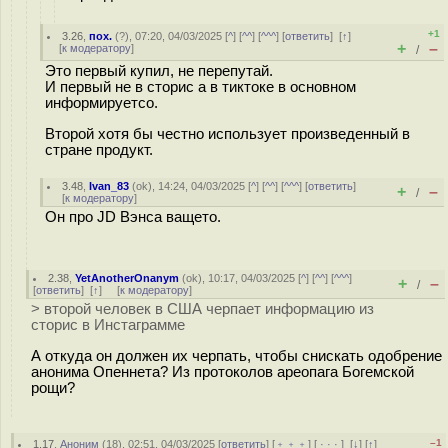
+1
3.26
,
пох.
(
?
), 07:20, 04/03/2025 [
^
] [
^^
] [
^^^
] [
ответить
]
[
↑
]
+
–
[
к модератору
]
/
Это первый купил, не перепутай.
И первый не в сторис а в тиктоке в основном
информируетсо.
Второй хотя бы честно использует произведенный в
стране продукт.
3.48
,
Ivan_83
(
ok
), 14:24, 04/03/2025 [
^
] [
^^
] [
^^^
] [
ответить
]
+
–
/
[
к модератору
]
Он про JD Вэнса ващето.
2.38
,
YetAnotherOnanym
(
ok
), 10:17, 04/03/2025 [
^
] [
^^
] [
^^^
]
+
–
/
[
ответить
]
[
↑
] [
к модератору
]
> второй человек в США черпает информацию из
сторис в Инстаграмме
А откуда он должен их черпать, чтобы снискать одобрение
анонима Опеннета? Из протоколов ареопага Богемской
рощи?
–1
1.17
,
Аноним
(
18
), 02:51, 04/03/2025 [
ответить
] [
﹢﹢﹢
] [
· · ·
]
[
↓
] [
↑
]