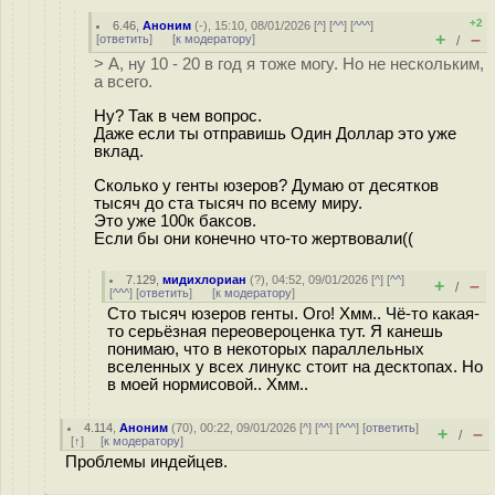
+2
6.46
,
Аноним
(
-
), 15:10, 08/01/2026 [
^
] [
^^
] [
^^^
]
+
–
[
ответить
]
[
к модератору
]
/
> А, ну 10 - 20 в год я тоже могу. Но не нескольким,
а всего.
Ну? Так в чем вопрос.
Даже если ты отправишь Один Доллар это уже
вклад.
Сколько у генты юзеров? Думаю от десятков
тысяч до ста тысяч по всему миру.
Это уже 100к баксов.
Если бы они конечно что-то жертвовали((
7.129
,
мидихлориан
(
?
), 04:52, 09/01/2026 [
^
] [
^^
]
+
–
/
[
^^^
] [
ответить
]
[
к модератору
]
Сто тысяч юзеров генты. Ого! Хмм.. Чё-то какая-
то серьёзная переовероценка тут. Я канешь
понимаю, что в некоторых параллельных
вселенных у всех линукс стоит на десктопах. Но
в моей нормисовой.. Хмм..
4.114
,
Аноним
(
70
), 00:22, 09/01/2026 [
^
] [
^^
] [
^^^
] [
ответить
]
+
–
/
[
↑
] [
к модератору
]
Проблемы индейцев.