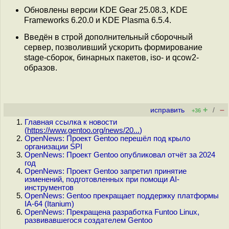
Обновлены версии KDE Gear 25.08.3, KDE
Frameworks 6.20.0 и KDE Plasma 6.5.4.
Введён в строй дополнительный сборочный
сервер, позволивший ускорить формирование
stage-сборок, бинарных пакетов, iso- и qcow2-
образов.
+
–
исправить
/
+36
Главная ссылка к новости
(
https://www.gentoo.org/news/20...
)
OpenNews: Проект Gentoo перешёл под крыло
организации SPI
OpenNews: Проект Gentoo опубликовал отчёт за 2024
год
OpenNews: Проект Gentoo запретил принятие
изменений, подготовленных при помощи AI-
инструментов
OpenNews: Gentoo прекращает поддержку платформы
IA-64 (Itanium)
OpenNews: Прекращена разработка Funtoo Linux,
развивавшегося создателем Gentoo