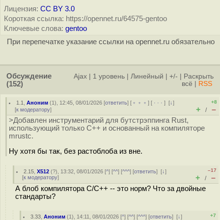
Лицензия:
CC BY 3.0
Короткая ссылка: https://opennet.ru/64575-gentoo
Ключевые слова:
gentoo
При перепечатке указание ссылки на opennet.ru обязательно
Обсуждение
Ajax
|
1 уровень
|
Линейный
|
+/-
|
Раскрыть
(152)
всё
|
RSS
+8
1.1
,
Аноним
(
1
), 12:45, 08/01/2026 [
ответить
] [
﹢﹢﹢
] [
· · ·
]
[
↓
]
+
–
[
к модератору
]
/
>Добавлен инструментарий для бутстрэппинга Rust,
использующий только C++ и основанный на компиляторе
mrustc.
Ну хотя бы так, без растоблоба из вне.
–17
2.15
,
X512
(
?
), 13:32, 08/01/2026 [
^
] [
^^
] [
^^^
] [
ответить
]
[
↓
]
+
–
[
к модератору
]
/
А блоб компилятора C/C++ -- это норм? Что за двойные
стандарты?
+7
3.33
,
Аноним
(
1
), 14:11, 08/01/2026 [
^
] [
^^
] [
^^^
] [
ответить
]
[
↓
]