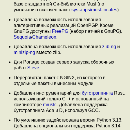
базе стандартной Си-библиотеки Musl (по
умолчанию включён пакет
sys-apps/musl-locales
).
Добавлена возможность использования
альтернативных реализаций OpenPGP. Кроме
GnuPG доступны
FreePG
(набор патчей к GnuPG),
Sequoia
/
Chameleon
.
Добавлена возможность использования
zlib-ng
и
minizip-ng
вместо zlib.
Для Portage создан сервер запуска сборочных
работ
Steve
.
Переработан пакет с NGINX, из которого в
отдельные пакеты вынесены модули.
Добавлен инструментарий для
бутстрэппинга
Rust,
использующий только C++ и основанный на
компиляторе
mrustc
. Добавлена поддержка
бутстрэппинга Ada и D, используя GCC.
По умолчанию задействована версия Python 3.13.
Добавлена опциональная поддержка Python 3.14.