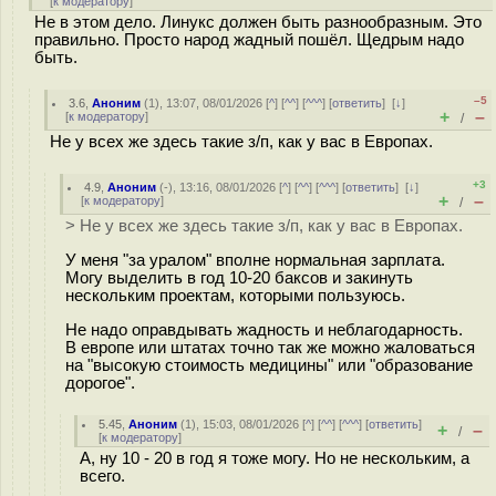
[
к модератору
]
Не в этом дело. Линукс должен быть разнообразным. Это
правильно. Просто народ жадный пошёл. Щедрым надо
быть.
–5
3.6
,
Аноним
(
1
), 13:07, 08/01/2026 [
^
] [
^^
] [
^^^
] [
ответить
]
[
↓
]
+
–
[
к модератору
]
/
Не у всех же здесь такие з/п, как у вас в Европах.
+3
4.9
,
Аноним
(
-
), 13:16, 08/01/2026 [
^
] [
^^
] [
^^^
] [
ответить
]
[
↓
]
+
–
[
к модератору
]
/
> Не у всех же здесь такие з/п, как у вас в Европах.
У меня "за уралом" вполне нормальная зарплата.
Могу выделить в год 10-20 баксов и закинуть
нескольким проектам, которыми пользуюсь.
Не надо оправдывать жадность и неблагодарность.
В европе или штатах точно так же можно жаловаться
на "высокую стоимость медицины" или "образование
дорогое".
5.45
,
Аноним
(
1
), 15:03, 08/01/2026 [
^
] [
^^
] [
^^^
] [
ответить
]
+
–
/
[
к модератору
]
А, ну 10 - 20 в год я тоже могу. Но не нескольким, а
всего.