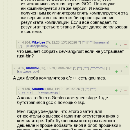
из исходников нужная версия GCC. Потом уже
ей компилируется эта же версия. И наконец
полученным компилятором опять компилируется эта
же версия и выполняется бинарное сравнение
результата компиляции. Если всё совпадает, то
результат третьего этапа и будет далее использован
в системе.
4.204
,
Mike Lee
(
?
), 12:23, 13/01/2026 [
^
] [
^^
] [
^^^
] [
ответить
]
+
–
/
[
↑
] [
к модератору
]
что мешает собрать dev-lang/rust если не устраивает
rust-bin?
+3
3.65
,
Аноним
(
65
), 16:29, 08/01/2026 [
^
] [
^^
] [
^^^
] [
ответить
]
[
↑
]
+
–
[
к модератору
]
/
А для блоба компилятора c/c++ есть gnu mes.
4.186
,
Аноним
(
186
), 14:19, 10/01/2026 [
^
] [
^^
] [
^^^
]
+
–
/
[
ответить
]
[
к модератору
]
А когда-то был в Gentoo доступен stage-1 где
бутстрапился gcc с помощью lisp.
Мня тогда убеждали, что этого хватит для
относительно высокой гарантии отсутствия виря в
компиляторе. Трёх буквенным конторам намного
дешевле и проще добавить виря в блоб прошивки к
железу, чем написать такой вирус на асме что