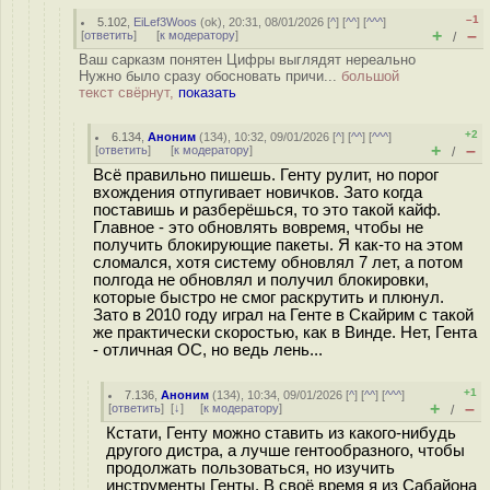
–1
5.102
,
EiLef3Woos
(
ok
), 20:31, 08/01/2026 [
^
] [
^^
] [
^^^
]
+
–
[
ответить
]
[
к модератору
]
/
Ваш сарказм понятен Цифры выглядят нереально
Нужно было сразу обосновать причи...
большой
текст свёрнут,
показать
+2
6.134
,
Аноним
(
134
), 10:32, 09/01/2026 [
^
] [
^^
] [
^^^
]
+
–
[
ответить
]
[
к модератору
]
/
Всё правильно пишешь. Генту рулит, но порог
вхождения отпугивает новичков. Зато когда
поставишь и разберёшься, то это такой кайф.
Главное - это обновлять вовремя, чтобы не
получить блокирующие пакеты. Я как-то на этом
сломался, хотя систему обновлял 7 лет, а потом
полгода не обновлял и получил блокировки,
которые быстро не смог раскрутить и плюнул.
Зато в 2010 году играл на Генте в Скайрим с такой
же практически скоростью, как в Винде. Нет, Гента
- отличная ОС, но ведь лень...
+1
7.136
,
Аноним
(
134
), 10:34, 09/01/2026 [
^
] [
^^
] [
^^^
]
+
–
[
ответить
]
[
↓
] [
к модератору
]
/
Кстати, Генту можно ставить из какого-нибудь
другого дистра, а лучше гентообразного, чтобы
продолжать пользоваться, но изучить
инструменты Генты. В своё время я из Сабайона