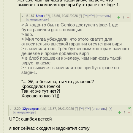
выживет в компиляторе при бутстрапе со stage-1.
5.187
,
User
(
??
), 16:56, 10/01/2026 [
^
] [
^^
] [
^^^
] [
ответить
]
+
–
/
[
к модератору
]
> А когда-то был в Gentoo доступен stage-1 где
бутстрапился gcc с помощью
> lisp.
> Мня тогда убеждали, что этого хватит для
относительно высокой гарантии отсутствия виря
> в компиляторе. Трёх буквенным конторам намного
дешевле и проще добавить виря
> в блоб прошивки к железу, чем написать такой
вирус на асме
> что выживет в компиляторе при бутстрапе со
stage-1.
"... Эй, о-безьяна, ты что делаешь?
Крокодилов гоняю!
Так их же тут нет?!
Хорошо гоняю!"(Ц)
+2
2.20
,
12yoexpert
(
ok
), 13:37, 08/01/2026 [
^
] [
^^
] [
^^^
] [
ответить
]
[
↑
]
+
–
[
к модератору
]
/
UPD: ошибся веткой
я вот сейчас сходил и задонатил сотку