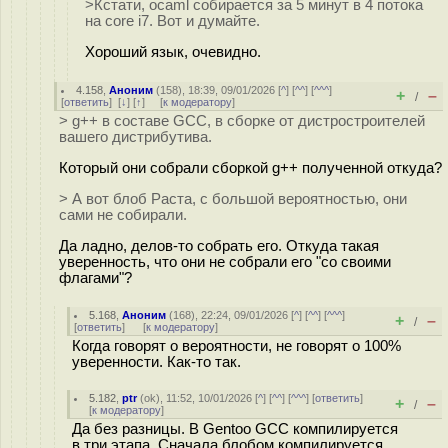
>Кстати, ocaml собирается за 5 минут в 4 потока
на core i7. Вот и думайте.
Хороший язык, очевидно.
4.158
,
Аноним
(
158
), 18:39, 09/01/2026 [
^
] [
^^
] [
^^^
]
+
–
/
[
ответить
]
[
↓
] [
↑
] [
к модератору
]
> g++ в составе GCC, в сборке от дистростроителей
вашего дистрибутива.
Который они собрали сборкой g++ полученной откуда?
> А вот блоб Раста, с большой вероятностью, они
сами не собирали.
Да ладно, делов-то собрать его. Откуда такая
уверенность, что они не собрали его "со своими
флагами"?
5.168
,
Аноним
(
168
), 22:24, 09/01/2026 [
^
] [
^^
] [
^^^
]
+
–
/
[
ответить
]
[
к модератору
]
Когда говорят о вероятности, не говорят о 100%
уверенности. Как-то так.
5.182
,
ptr
(
ok
), 11:52, 10/01/2026 [
^
] [
^^
] [
^^^
] [
ответить
]
+
–
/
[
к модератору
]
Да без разницы. В Gentoo GCC компилируется
в три этапа. Сначала блобом компилируется