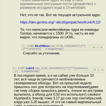
только ванильное ядро, но ещё и свои
оригинальные гентушные патчи (genpatches) с
размером исходного кода в 19 мегабайт.
Нет, это не так. Вот на текущее актуальное ядро:
https://dev.gentoo.org/~alicef/genpatches/trunk/6.12/
То, что написали мейнтейнеры ядра из команды
Gentoo, начинается с 1500. И то, часть из них
видно, что понадерганы из LKML.
7.196
,
EiLef3Woos
(
ok
), 07:40, 12/01/2026 [
^
] [
^^
]
+
–
/
[
^^^
] [
ответить
]
[
к модератору
]
Спасибо за уточнение.
4.197
,
Loki13
(
ok
), 11:40, 12/01/2026 [
^
] [
^^
] [
^^^
] [
ответить
]
+
–
/
[
↑
] [
к модератору
]
В последнее время, а я на сабже уже больше 10
лет, всё чаще встречаются необновляемые
своевременно ебилды. Вот на прошлой неделе
пришлось пол дня потратить на подтягивание(даже
систему сборки пришлось менять, meson из апстрима
выпилили, а ебилд для 0.52 его использует) свежего
Hyprland'а. freerdp тоже 3.17 до сих пор сентябрьский,
когда уже 3.20 вышел. И это не самый маргинальный
софт, а довольно популярный.