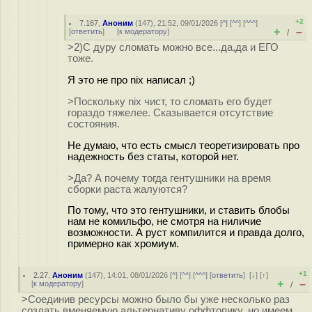
+2
7.167
,
Аноним
(
147
), 21:52, 09/01/2026 [
^
] [
^^
] [
^^^
]
+
–
[
ответить
]
[
к модератору
]
/
>2)С дуру сломать можно все...да,да и ЕГО
тоже.
Я это не про nix написал ;)
>Поскольку nix чист, то сломать его будет
гораздо тяжелее. Сказывается отсутствие
состояния.
Не думаю, что есть смысл теоретизировать про
надежность без статы, которой нет.
>Да? А почему тогда гентушники на время
сборки раста жалуются?
По тому, что это гентушники, и ставить блобы
нам не комильфо, не смотря на ниличие
возможности. А руст компилится и правда долго,
примерно как хромиум.
+1
2.27
,
Аноним
(
147
), 14:01, 08/01/2026 [
^
] [
^^
] [
^^^
] [
ответить
]
[
↓
] [
↑
]
+
–
[
к модератору
]
/
>Соединив ресурсы можно было бы уже несколько раз
создать вменяемую альтернативу оффтопику, но имеем