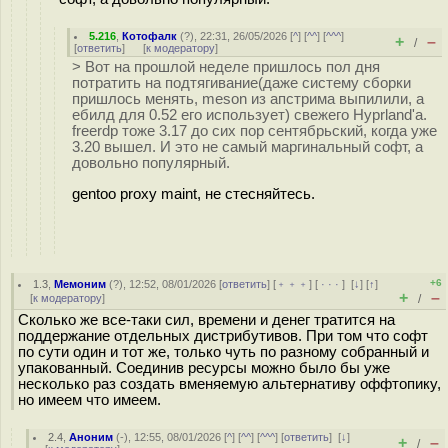
5.216
,
Котофалк
(
?
), 22:31, 26/05/2026 [
^
] [
^^
] [
^^^
]
+
–
/
[
ответить
]
[
к модератору
]
> Вот на прошлой неделе пришлось пол дня
потратить на подтягивание(даже систему сборки
пришлось менять, meson из апстрима выпилили, а
ебилд для 0.52 его использует) свежего Hyprland'а.
freerdp тоже 3.17 до сих пор сентябрьский, когда уже
3.20 вышел. И это не самый маргинальный софт, а
довольно популярный.
gentoo proxy maint, не стесняйтесь.
+6
1.3
,
Мемоним
(
?
), 12:52, 08/01/2026 [
ответить
] [
﹢﹢﹢
] [
· · ·
]
[
↓
] [
↑
]
+
–
[
к модератору
]
/
Сколько же все-таки сил, времени и денег тратится на
поддержание отдельных дистрибутивов. При том что софт
по сути один и тот же, только чуть по разному собранный и
упакованный. Соединив ресурсы можно было бы уже
несколько раз создать вменяемую альтернативу оффтопику,
но имеем что имеем.
2.4
,
Аноним
(
-
), 12:55, 08/01/2026 [
^
] [
^^
] [
^^^
] [
ответить
]
[
↓
]
+
–
/