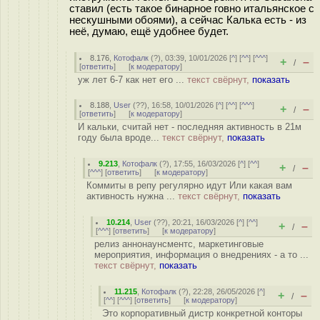
ставил (есть такое бинарное говно итальянское с
нескушными обоями), а сейчас Калька есть - из
неё, думаю, ещё удобнее будет.
8.176
,
Котофалк
(
?
), 03:39, 10/01/2026 [
^
] [
^^
] [
^^^
]
+
–
/
[
ответить
]
[
к модератору
]
уж лет 6-7 как нет его ...
текст свёрнут,
показать
8.188
,
User
(
??
), 16:58, 10/01/2026 [
^
] [
^^
] [
^^^
]
+
–
/
[
ответить
]
[
к модератору
]
И кальки, считай нет - последняя активность в 21м
году была вроде...
текст свёрнут,
показать
9.213
,
Котофалк
(
?
), 17:55, 16/03/2026 [
^
] [
^^
]
+
–
/
[
^^^
] [
ответить
]
[
к модератору
]
Коммиты в репу регулярно идут Или какая вам
активность нужна ...
текст свёрнут,
показать
10.214
,
User
(
??
), 20:21, 16/03/2026 [
^
] [
^^
]
+
–
/
[
^^^
] [
ответить
]
[
к модератору
]
релиз аннонаунсментс, маркетинговые
мероприятия, информация о внедрениях - а то ...
текст свёрнут,
показать
11.215
,
Котофалк
(
?
), 22:28, 26/05/2026 [
^
]
+
–
/
[
^^
] [
^^^
] [
ответить
]
[
к модератору
]
Это корпоративный дистр конкретной конторы