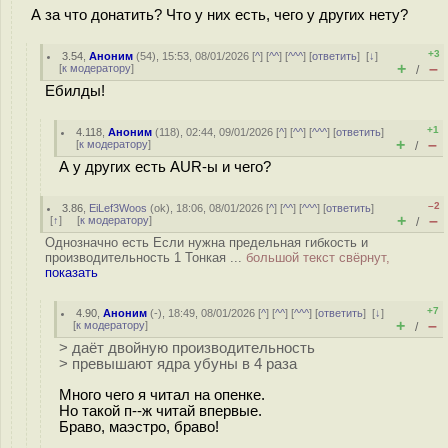
А за что донатить? Что у них есть, чего у других нету?
+3
3.54
,
Аноним
(
54
), 15:53, 08/01/2026 [
^
] [
^^
] [
^^^
] [
ответить
]
[
↓
]
+
–
[
к модератору
]
/
Ебилды!
+1
4.118
,
Аноним
(
118
), 02:44, 09/01/2026 [
^
] [
^^
] [
^^^
] [
ответить
]
+
–
[
к модератору
]
/
А у других есть AUR-ы и чего?
–2
3.86
,
EiLef3Woos
(
ok
), 18:06, 08/01/2026 [
^
] [
^^
] [
^^^
] [
ответить
]
+
–
[
↑
] [
к модератору
]
/
Однозначно есть Если нужна предельная гибкость и
производительность 1 Тонкая ...
большой текст свёрнут,
показать
+7
4.90
,
Аноним
(
-
), 18:49, 08/01/2026 [
^
] [
^^
] [
^^^
] [
ответить
]
[
↓
]
+
–
[
к модератору
]
/
> даёт двойную производительность
> превышают ядра убуны в 4 раза
Много чего я читал на опенке.
Но такой п--ж читай впервые.
Браво, маэстро, браво!