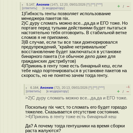
5.147
,
Аноним
(
147
), 12:20, 09/01/2026 [
^
] [
^^
] [
^^^
]
+
–
/
[
ответить
]
[
к модератору
]
1)Гибкость генты позволяет использование
менеджера пакетов nix.
2)С дуру сломать можно все...да,да и ЕГО тоже. Но
портаге перед тупыми действиями будет пытаться
настоятельно тебя отговорить. В стабильной ветке
сломов я не припомню.
3)В случае, если ты все таки доигнорировался
предупреждений, "крайне нетривиальное"
восстановление будет заключаться в установке
бинарного пакета (т.е обычное дело даже для
гражданских дистрибутов)
4)Прикинь в генту тоже есть бинарный кеш, если
тебе надо портенироваться в установке пакетов на
скорость, но не понятно зачем тогда генту.
–1
6.164
,
Аноним
(
72
), 20:13, 09/01/2026 [
^
] [
^^
] [
^^^
]
+
–
[
ответить
]
[
к модератору
]
/
>2)С дуру сломать можно все...да,да и ЕГО тоже.
Поскольку nix чист, то сломать его будет гораздо
тяжелее. Сказывается отсутствие состояния.
>4)Прикинь в генту тоже есть бинарный кеш
Да? А почему тогда гентушники на время сборки
раста жалуются?