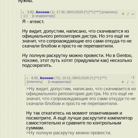
нужны.
5.82
,
Аноним
(
1
), 17:38, 08/01/2026 [
^
] [
^^
] [
^^^
] [
ответить
]
+
–
/
[
↓
] [
к модератору
]
Я - атеист.
Ну видит, допустим, написано, что скачивается из
официального репозитория дистра. Но это ещё не
значит, что сопроаождающие его сами откуда-то не
скачали блобом и просто не перепакетили.
Ну полную раскрутку можно провести. Но в Gentoo,
похоже, этот путь хотят (придумали как) несколько
подсократить.
–1
6.92
,
Аноним
(
72
), 19:15, 08/01/2026 [
^
] [
^^
] [
^^^
]
+
–
[
ответить
]
[
к модератору
]
/
>Ну видит, допустим, написано, что скачивается из
официального репозитория дистра. Но это ещё не
значит, что сопроаождающие его сами откуда-то не
скачали блобом и просто не перепакетили.
Ну так откатитесь на момент опакечивания и
посмотрите. А ещё лучше раскрутите компилятор
самостоятельно и сравните по контрольным
суммам.
>Ну полную раскрутку можно провести.