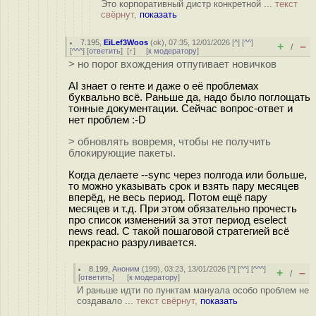
Это корпоративный дистр конкретной ...
текст
свёрнут,
показать
7.195
,
EiLef3Woos
(
ok
), 07:35, 12/01/2026 [
^
] [
^^
]
+
–
/
[
^^^
] [
ответить
]
[
↑
] [
к модератору
]
> но порог вхождения отпугивает новичков
AI знает о генте и даже о её проблемах
буквально всё. Раньше да, надо было поглощать
тонные документации. Сейчас вопрос-ответ и
нет проблем :-D
> обновлять вовремя, чтобы не получить
блокирующие пакеты.
Когда делаете --sync через полгода или больше,
то можно указывать срок и взять пару месяцев
вперёд, не весь период. Потом ещё пару
месяцев и т.д. При этом обязательно прочесть
про список изменений за этот период eselect
news read. С такой пошаговой стратегией всё
прекрасно разруливается.
8.199
,
Аноним
(
199
), 03:23, 13/01/2026 [
^
] [
^^
] [
^^^
]
+
–
/
[
ответить
]
[
к модератору
]
И раньше идти по пунктам мануала особо проблем не
создавало ...
текст свёрнут,
показать