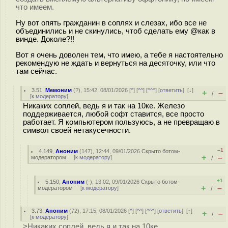
что имеем.
Ну вот опять гражданин в соплях и слезах, ибо все не
объединились и не скинулись, чтоб сделать ему @как в
винде. Доколе?!!
Вот я очень доволен тем, что имею, а тебе я настоятельно
рекомендую не ждать и вернуться на десяточку, или что
там сейчас.
3.51
,
Мемоним
(
?
), 15:42, 08/01/2026 [
^
] [
^^
] [
^^^
] [
ответить
]
[
↓
]
+
–
/
[
к модератору
]
Никаких соплей, ведь я и так на 10ке. Железо
поддерживается, любой софт ставится, все просто
работает. Я компьютером пользуюсь, а не превращаю в
символ своей нетакусечности.
–1
4.149
,
Аноним
(
147
), 12:44, 09/01/2026
Скрыто ботом-
+
–
модератором
[
к модератору
]
/
+1
5.150
,
Аноним
(
-
), 13:02, 09/01/2026
Скрыто ботом-
+
–
модератором
[
к модератору
]
/
3.73
,
Аноним
(
72
), 17:15, 08/01/2026 [
^
] [
^^
] [
^^^
] [
ответить
]
[
↑
]
+
–
/
[
к модератору
]
>Никаких соплей, ведь я и так на 10ке.