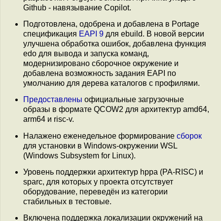
Github - навязывание Copilot.
Подготовлена, одобрена и добавлена в Portage
спецификация
EAPI 9
для ebuild. В новой версии
улучшена обработка ошибок, добавлена функция
edo для вывода и запуска команд,
модернизировано сборочное окружение и
добавлена возможность задания EAPI по
умолчанию для дерева каталогов с профилями.
Предоставлены
официальные загрузочные
образы в формате QCOW2 для архитектур amd64,
arm64 и risc-v.
Налажено еженедельное формирование
сборок
для установки в Windows-окружении WSL
(Windows Subsystem for Linux).
Уровень поддержки архитектур hppa (PA-RISC) и
sparc, для которых у проекта отсутствует
оборудование, переведён из категории
стабильных в тестовые.
Включена поддержка локализации окружений на