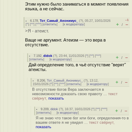
Этим нужно было заниматься в момент появления
языка, а не сейчас.
–1
6.178
,
Тот_Самый_Анонимус_
(
?
), 05:27, 10/01/2026
+
–
[
^
] [
^^
] [
^^^
] [
ответить
]
[
к модератору
]
/
>Я - атеист.
Ваще не аргумент. Атеизм — это вера в
отсутствие.
7.192
,
didok
(
?
), 23:44, 11/01/2026 [
^
] [
^^
] [
^^^
]
+
–
/
[
ответить
]
[
к модератору
]
Дай определение того, в чьё отсутствие "верят"
атеисты.
8.206
,
Тот_Самый_Анонимус_
(
?
), 13:12,
+
–
/
15/01/2026 [
^
] [
^^
] [
^^^
] [
ответить
]
[
к модератору
]
В отсутствие богов Вера заключается в
невозможности доказать свою правоту ...
текст
свёрнут,
показать
9.209
,
didok
(
?
), 16:37, 16/01/2026 [
^
] [
^^
] [
^^^
]
+
–
/
[
ответить
]
[
к модератору
]
Я не знаю что такое бог или боги, определения-то в
вашем ответе я не увидел ...
текст свёрнут,
показать