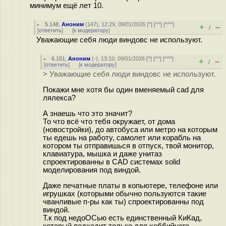
минимум ещё лет 10.
5.148
,
Аноним
(
147
), 12:29, 09/01/2026 [
^
] [
^^
] [
^^^
]
+
–
/
[
ответить
]
[
к модератору
]
Уважающие себя люди виндовс не используют.
6.151
,
Аноним
(
-
), 13:10, 09/01/2026 [
^
] [
^^
] [
^^^
]
+
–
/
[
ответить
]
[
к модератору
]
> Уважающие себя люди виндовс не используют.
Покажи мне хотя бы один вменяемый cad для
лялекса?
А знаешь что это значит?
То что всё что тебя окружает, от дома
(новостройки), до автобуса или метро на которым
ты едешь на работу, самолет или корабль на
котором ты отправишься в отпуск, твой монитор,
клавиатура, мышка и даже унитаз
спроектированны в CAD системах solid
моделирования под виндой.
Даже печатные платы в копьютере, телефоне или
игрушках (которыми обычно пользуются такие
чванливые п-ры как ты) спроектированны под
виндой.
Т.к под недоОСью есть единственный КиКад,
который подходит только для хоббийного