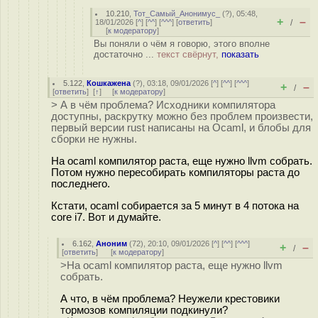
10.210
,
Тот_Самый_Анонимус_
(
?
), 05:48,
+
–
18/01/2026 [
^
] [
^^
] [
^^^
] [
ответить
]
/
[
к модератору
]
Вы поняли о чём я говорю, этого вполне
достаточно ...
текст свёрнут,
показать
5.122
,
Кошкажена
(
?
), 03:18, 09/01/2026 [
^
] [
^^
] [
^^^
]
+
–
/
[
ответить
]
[
↑
] [
к модератору
]
> А в чём проблема? Исходники компилятора
доступны, раскрутку можно без проблем произвести,
первый версии rust написаны на Ocaml, и блобы для
сборки не нужны.
На ocaml компилятор раста, еще нужно llvm собрать.
Потом нужно пересобирать компиляторы раста до
последнего.
Кстати, ocaml собирается за 5 минут в 4 потока на
core i7. Вот и думайте.
6.162
,
Аноним
(
72
), 20:10, 09/01/2026 [
^
] [
^^
] [
^^^
]
+
–
/
[
ответить
]
[
к модератору
]
>На ocaml компилятор раста, еще нужно llvm
собрать.
А что, в чём проблема? Неужели крестовики
тормозов компиляции подкинули?