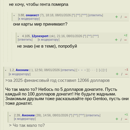
не хочу, чтобы гента померла
3.88
,
онанист
(
?
), 18:18, 08/01/2026 [
^
] [
^^
] [
^^^
] [
ответить
]
+
–
/
[
к модератору
]
они карты мир принимают?
+2
4.105
,
12yoexpert
(
ok
), 21:16, 08/01/2026 [
^
] [
^^
] [
^^^
]
+
–
[
ответить
]
[
к модератору
]
/
не знаю (не в теме), попробуй
–1
1.2
,
Аноним
(
-
), 12:50, 08/01/2026 [
ответить
] [
﹢﹢﹢
] [
· · ·
]
[
↓
] [
↑
]
+
–
[
к модератору
]
/
>за 2025 финансовый год составил 12066 долларов
Чо так мало то? Небось по 5 долларов донатите. Пусть
каждый по 100 долларов донатит! Не будьте жадными.
Знакомым друзьям тоже расказывайте про Gentoo, пусть они
тоже донатят.
+1
2.39
,
Аноним
(
39
), 14:56, 08/01/2026 [
^
] [
^^
] [
^^^
] [
ответить
]
+
–
[
к модератору
]
/
> Чо так мало то?