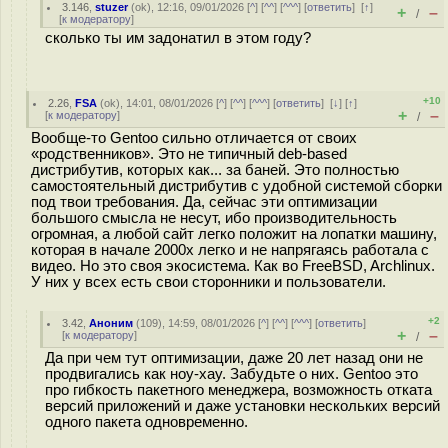
3.146
,
stuzer
(
ok
), 12:16, 09/01/2026 [
^
] [
^^
] [
^^^
] [
ответить
]
[
↑
]
+
–
/
[
к модератору
]
сколько ты им задонатил в этом году?
+10
2.26
,
FSA
(
ok
), 14:01, 08/01/2026 [
^
] [
^^
] [
^^^
] [
ответить
]
[
↓
] [
↑
]
+
–
[
к модератору
]
/
Вообще-то Gentoo сильно отличается от своих
«родственников». Это не типичный deb-based
дистрибутив, которых как... за баней. Это полностью
самостоятельный дистрибутив с удобной системой сборки
под твои требования. Да, сейчас эти оптимизации
большого смысла не несут, ибо производительность
огромная, а любой сайт легко положит на лопатки машину,
которая в начале 2000х легко и не напрягаясь работала с
видео. Но это своя экосистема. Как во FreeBSD, Archlinux.
У них у всех есть свои сторонники и пользователи.
+2
3.42
,
Аноним
(
109
), 14:59, 08/01/2026 [
^
] [
^^
] [
^^^
] [
ответить
]
+
–
[
к модератору
]
/
Да при чем тут оптимизации, даже 20 лет назад они не
продвигались как ноу-хау. Забудьте о них. Gentoo это
про гибкость пакетного менеджера, возможность отката
версий приложений и даже установки нескольких версий
одного пакета одновременно.