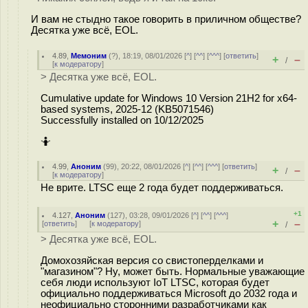
И вам не стыдно такое говорить в приличном обществе?
Десятка уже всё, EOL.
4.89
,
Мемоним
(
?
), 18:19, 08/01/2026 [
^
] [
^^
] [
^^^
] [
ответить
]
+
–
/
[
к модератору
]
> Десятка уже всё, EOL.
Cumulative update for Windows 10 Version 21H2 for x64-
based systems, 2025-12 (KB5071546)
Successfully installed on 10/12/2025
🤷
4.99
,
Аноним
(
99
), 20:22, 08/01/2026 [
^
] [
^^
] [
^^^
] [
ответить
]
+
–
/
[
к модератору
]
Не врите. LTSC еще 2 года будет поддерживаться.
+1
4.127
,
Аноним
(
127
), 03:28, 09/01/2026 [
^
] [
^^
] [
^^^
]
+
–
[
ответить
]
[
к модератору
]
/
> Десятка уже всё, EOL.
Домохозяйская версия со свистоперделками и
"магазином"? Ну, может быть. Нормальные уважающие
себя люди используют IoT LTSC, которая будет
официально поддерживаться Microsoft до 2032 года и
неофициально сторонними разработчиками как