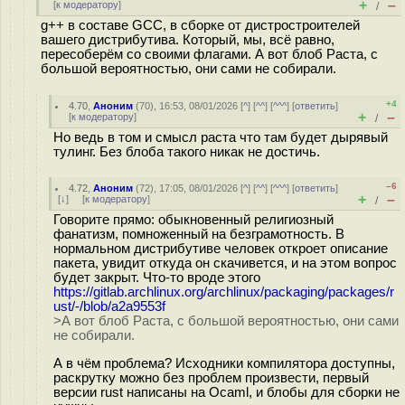
+
–
[
к модератору
]
/
g++ в составе GCC, в сборке от дистростроителей
вашего дистрибутива. Который, мы, всё равно,
пересоберём со своими флагами. А вот блоб Раста, с
большой вероятностью, они сами не собирали.
+4
4.70
,
Аноним
(
70
), 16:53, 08/01/2026 [
^
] [
^^
] [
^^^
] [
ответить
]
+
–
[
к модератору
]
/
Но ведь в том и смысл раста что там будет дырявый
тулинг. Без блоба такого никак не достичь.
–6
4.72
,
Аноним
(
72
), 17:05, 08/01/2026 [
^
] [
^^
] [
^^^
] [
ответить
]
+
–
[
↓
] [
к модератору
]
/
Говорите прямо: обыкновенный религиозный
фанатизм, помноженный на безграмотность. В
нормальном дистрибутиве человек откроет описание
пакета, увидит откуда он скачивется, и на этом вопрос
будет закрыт. Что-то вроде этого
https://gitlab.archlinux.org/archlinux/packaging/packages/r
ust/-/blob/a2a9553f
>А вот блоб Раста, с большой вероятностью, они сами
не собирали.
А в чём проблема? Исходники компилятора доступны,
раскрутку можно без проблем произвести, первый
версии rust написаны на Ocaml, и блобы для сборки не