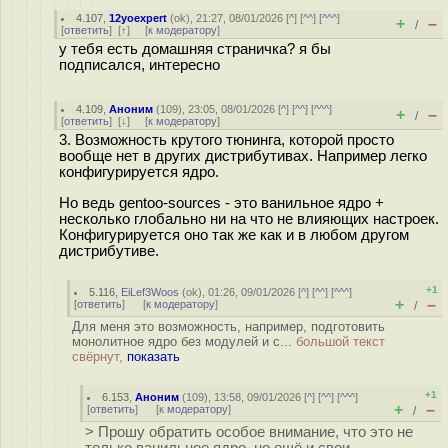
4.107
,
12yoexpert
(
ok
), 21:27, 08/01/2026 [
^
] [
^^
] [
^^^
]
+
–
/
[
ответить
]
[
↑
] [
к модератору
]
у тебя есть домашняя страничка? я бы
подписался, интересно
4.109
,
Аноним
(
109
), 23:05, 08/01/2026 [
^
] [
^^
] [
^^^
]
+
–
/
[
ответить
]
[
↓
] [
к модератору
]
3. Возможность крутого тюнинга, которой просто
вообще нет в других дистрибутивах. Например легко
конфигурируется ядро.
Но ведь gentoo-sources - это ванильное ядро +
несколько глобально ни на что не влияющих настроек.
Конфигурируется оно так же как и в любом другом
дистрибутиве.
+1
5.116
,
EiLef3Woos
(
ok
), 01:26, 09/01/2026 [
^
] [
^^
] [
^^^
]
+
–
[
ответить
]
[
к модератору
]
/
Для меня это возможность, например, подготовить
монолитное ядро без модулей и с...
большой текст
свёрнут,
показать
+1
6.153
,
Аноним
(
109
), 13:58, 09/01/2026 [
^
] [
^^
] [
^^^
]
+
–
[
ответить
]
[
к модератору
]
/
> Прошу обратить особое внимание, что это не