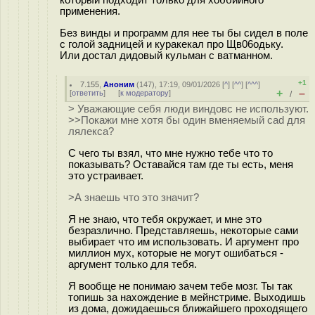
применения.
Без винды и программ для нее ты бы сидел в поле
с голой задницей и куракекал про Щв06одьку.
Или достал дидовый кульман с ватманном.
+1
7.155
,
Аноним
(
147
), 17:19, 09/01/2026 [
^
] [
^^
] [
^^^
]
+
–
[
ответить
]
[
к модератору
]
/
> Уважающие себя люди виндовс не используют.
>>Покажи мне хотя бы один вменяемый cad для
лялекса?
С чего ты взял, что мне нужно тебе что то
показывать? Оставайся там где ты есть, меня
это устраивает.
>А знаешь что это значит?
Я не знаю, что тебя окружает, и мне это
безразлично. Представляешь, некоторые сами
выбирает что им использовать. И аргумент про
миллион мух, которые не могут ошибаться -
аргумент только для тебя.
Я вообще не понимаю зачем тебе мозг. Ты так
топишь за нахождение в мейнстриме. Выходишь
из дома, дожидаешься ближайшего проходящего