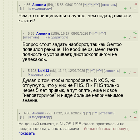
–5
4.56
,
Аноним
(
54
), 15:55, 08/01/2026 [
^
] [
^^
] [
^^^
] [
ответить
]
+
–
[
↓
] [
к модератору
]
/
Чем это принципиально лучше, чем подход никсоси,
кстати?
+1
5.63
,
Аноним
(
109
), 16:17, 08/01/2026 [
^
] [
^^
] [
^^^
]
+
–
[
ответить
]
[
к модератору
]
/
Вопрос стоит задать наоборот, так как Gentoo
появился раньше. Но вообще хз, меня гента
полностью устраивает, дистрохоппингом не
увлекаюсь.
5.198
,
Loki13
(
ok
), 11:44, 12/01/2026 [
^
] [
^^
] [
^^^
] [
ответить
]
+
–
/
[
к модератору
]
Думал о том чтобы попробовать NixOS, но
отпугнуло, что у них не FHS. Я к FHS только
через 5 лет привык, а тут опять, ещё и своё
"неповторимое" и нигде больше неприменимое
знание.
+2
4.80
,
Аноним
(
72
), 17:32, 08/01/2026 [
^
] [
^^
] [
^^^
] [
ответить
]
+
–
[
↑
] [
к модератору
]
/
На данный момент, в NixOS USE флаги практически не
представлены, а часть зависим...
большой текст свёрнут,
показать