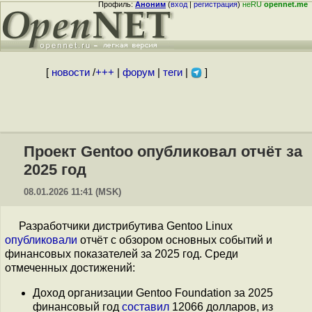
Профиль:
Аноним
(
вход
|
регистрация
)
неRU
opennet.me
[
новости
/
+++
|
форум
|
теги
|
]
Проект Gentoo опубликовал отчёт за
2025 год
08.01.2026 11:41 (MSK)
Разработчики дистрибутива Gentoo Linux
опубликовали
отчёт с обзором основных событий и
финансовых показателей за 2025 год. Среди
отмеченных достижений:
Доход организации Gentoo Foundation за 2025
финансовый год
составил
12066 долларов, из