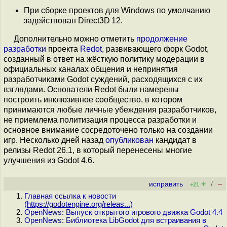
При сборке проектов для Windows по умолчанию
задействован Direct3D 12.
Дополнительно можно отметить
продолжение
разработки
проекта
Redot
, развивающего форк Godot,
созданный в ответ на жёсткую политику модерации в
официальных каналах общения и непринятия
разработчиками Godot суждений, расходящихся с их
взглядами. Основатели Redot были намерены
построить инклюзивное сообщество, в котором
принимаются любые личные убеждения разработчиков,
не приемлема политизация процесса разработки и
основное внимание сосредоточено только на создании
игр. Несколько дней назад
опубликован
кандидат в
релизы Redot 26.1, в который перенесены многие
улучшения из Godot 4.6.
+
–
исправить
/
+21
Главная ссылка к новости
(
https://godotengine.org/releas...
)
OpenNews: Выпуск открытого игрового движка Godot 4.4
OpenNews: Библиотека LibGodot для встраивания в