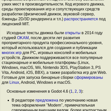
узких мест в производительности. Код игрового движка,
среды проектирования игр и сопутствующих средств
разработки (физический движок, звуковой сервер,
бэкенды 2D/3D рендеринга и т.п.)
распространяется
под
лицензией MIT.
Исходные тексты движка были
открыты
в 2014 году
студией
OKAM
, после десяти лет развития
проприетарного продукта профессионального уровня,
который использовался для создания и публикации
многих игр
для PC, игровых консолей и мобильных
устройств. Движком поддерживаются все популярные
стационарные и мобильные платформы (Linux,
Windows, macOS, Wii, Nintendo 3DS, PlayStation 3, PS
Vita, Android, iOS, BBX), а также разработка игр для Web.
Готовые для запуска бинарные сборки
сформированы
для
Linux
, Android, Windows и macOS.
Основные изменения в Godot 4.6 (
1
,
2
,
3
):
В редакторе
предложена
по умолчанию новая
тема оформления "Modern", примечательная
современным внешним видом, более контрастным