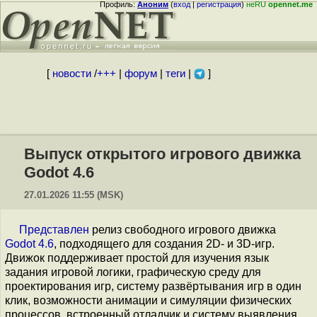
Профиль:
Аноним
(
вход
|
регистрация
)
неRU
opennet.me
[
новости
/
+++
|
форум
|
теги
|
]
Выпуск открытого игрового движка
Godot 4.6
27.01.2026 11:55 (MSK)
Представлен
релиз свободного игрового движка
Godot 4.6
, подходящего для создания 2D- и 3D-игр.
Движок поддерживает простой для изучения язык
задания игровой логики, графическую среду для
проектирования игр, систему развёртывания игр в один
клик, возможности анимации и симуляции физических
процессов, встроенный отладчик и систему выявления