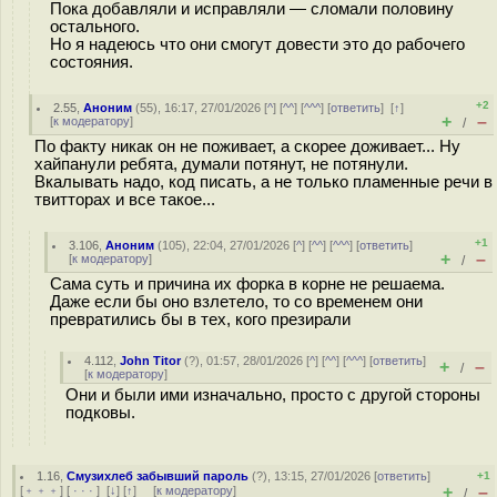
Пока добавляли и исправляли — сломали половину
остального.
Но я надеюсь что они смогут довести это до рабочего
состояния.
+2
2.55
,
Аноним
(
55
), 16:17, 27/01/2026 [
^
] [
^^
] [
^^^
] [
ответить
]
[
↑
]
+
–
[
к модератору
]
/
По факту никак он не поживает, а скорее доживает... Ну
хайпанули ребята, думали потянут, не потянули.
Вкалывать надо, код писать, а не только пламенные речи в
твитторах и все такое...
+1
3.106
,
Аноним
(
105
), 22:04, 27/01/2026 [
^
] [
^^
] [
^^^
] [
ответить
]
+
–
[
к модератору
]
/
Сама суть и причина их форка в корне не решаема.
Даже если бы оно взлетело, то со временем они
превратились бы в тех, кого презирали
4.112
,
John Titor
(
?
), 01:57, 28/01/2026 [
^
] [
^^
] [
^^^
] [
ответить
]
+
–
/
[
к модератору
]
Они и были ими изначально, просто с другой стороны
подковы.
1.16
,
Смузихлеб забывший пароль
(
?
), 13:15, 27/01/2026 [
ответить
]
+1
+
–
[
﹢﹢﹢
] [
· · ·
]
[
↓
] [
↑
] [
к модератору
]
/