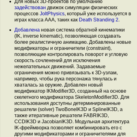
Для новых 3D-проектов по умолчанию
задействован
движок симуляции физических
процессов
JoltPhysics
, который уже используется в
играх класса AAA, таких как
Death Stranding 2
.
Добавлена
новая система обратной кинематики
(IK, inverse kinematic), позволяющая создавать
более реалистичную анимацию. Добавлены новые
модификаторы и ограничители (constraint),
позволяющие контролировать поворот и угловую
скорость сочленений для исключения
нежелательных движений. Задаваемые
ограничения можно привязывать к 3D-узлам,
например, чтобы рука персонажа тянулась и
хваталась за оружие. Добавлен новый
модификатор IKModifier3D, созданный на основе
скелетного модификатора SkeletonModifier3D. Для
использования доступны детерминированные
решатели (solver) TwoBoneIK3D и SplineIK3D, а
также итеративные решатели FABRIK3D,
CCDIK3D и JacobianIK3D. Модульная архитектура
IK-фреймворка позволяет комбинировать его с
другими модификаторами и ограничителями для