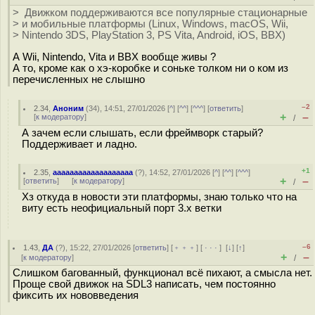
> Движком поддерживаются все популярные стационарные
> и мобильные платформы (Linux, Windows, macOS, Wii,
> Nintendo 3DS, PlayStation 3, PS Vita, Android, iOS, BBX)
А Wii, Nintendo, Vita и BBX вообще живы ?
А то, кроме как о хэ-коробке и соньке толком ни о ком из
перечисленных не слышно
–2
2.34
,
Аноним
(
34
), 14:51, 27/01/2026 [
^
] [
^^
] [
^^^
] [
ответить
]
+
–
[
к модератору
]
/
А зачем если слышать, если фреймворк старый?
Поддерживает и ладно.
+1
2.35
,
aaaaaaaaaaaaaaaaaaa
(
?
), 14:52, 27/01/2026 [
^
] [
^^
] [
^^^
]
+
–
[
ответить
]
[
к модератору
]
/
Хз откуда в новости эти платформы, знаю только что на
виту есть неофициальный порт 3.x ветки
–6
1.43
,
ДА
(
?
), 15:22, 27/01/2026 [
ответить
] [
﹢﹢﹢
] [
· · ·
]
[
↓
] [
↑
]
+
–
[
к модератору
]
/
Слишком багованный, функционал всё пихают, а смысла нет.
Проще свой движок на SDL3 написать, чем постоянно
фиксить их нововведения