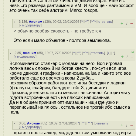
требуется. А C# в этом качестве дикий изврат. Еще и с
невъ...го размера рантаймом и VM. И вообще - майкрософт
это очень так себе апстрим. Мягко говоря.
3.136
,
Аноним
(
136
), 00:02, 29/01/2026 [
^
] [
^^
] [
^^^
] [
ответить
]
+
–
/
[
к модератору
]
> обычно особая скорость - не требуется
Это если мало объектов - полтора землекопа.
+4
2.85
,
Аноним
(
85
), 19:07, 27/01/2026 [
^
] [
^^
] [
^^^
] [
ответить
]
[
↓
] [
↑
]
+
–
[
к модератору
]
/
Вспоминается сталкер с модами на него. Вся игровая
логика весь сложный ии ботов квесты, по-сути вся игра
кроме движка и графики - написана на lua и как-то это все
работало еще во времена коры 2 дуба...
похожим образом работают все игры беседки и лариан
(фалауты, скайрим, балдурс гейт 3, дивинити)
Производительности это мешает не сильно. Алгоритмы у
годота встроенные есть на плюсах написанные.
Да и в общем принцип оптимизации - ищи где узко и
переписывай на плюсы, остальное не трогай ибо смысла
ноль.
3.86
,
Аноним
(
85
), 19:09, 27/01/2026 [
^
] [
^^
] [
^^^
] [
ответить
]
+
–
/
[
к модератору
]
доавлю про сталкер, мододелы там умножили код игры