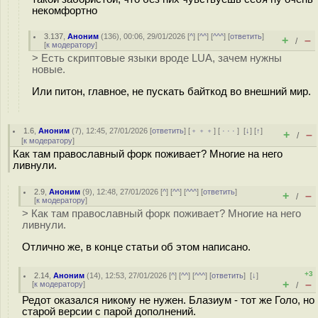
некомфортно
3.137
,
Аноним
(
136
), 00:06, 29/01/2026 [
^
] [
^^
] [
^^^
] [
ответить
]
+
–
/
[
к модератору
]
> Есть скриптовые языки вроде LUA, зачем нужны
новые.
Или питон, главное, не пускать байткод во внешний мир.
1.6
,
Аноним
(
7
), 12:45, 27/01/2026 [
ответить
] [
﹢﹢﹢
] [
· · ·
]
[
↓
] [
↑
]
+
–
/
[
к модератору
]
Как там православный форк поживает? Многие на него
ливнули.
2.9
,
Аноним
(
9
), 12:48, 27/01/2026 [
^
] [
^^
] [
^^^
] [
ответить
]
+
–
/
[
к модератору
]
> Как там православный форк поживает? Многие на него
ливнули.
Отлично же, в конце статьи об этом написано.
+3
2.14
,
Аноним
(
14
), 12:53, 27/01/2026 [
^
] [
^^
] [
^^^
] [
ответить
]
[
↓
]
+
–
[
к модератору
]
/
Редот оказался никому не нужен. Блазиум - тот же Голо, но
старой версии с парой дополнений.