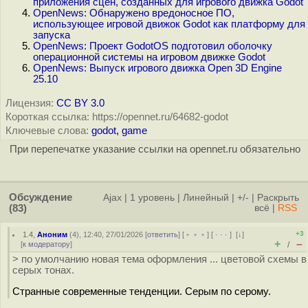
приложения сцен, созданных для игрового движка Godot
OpenNews: Обнаружено вредоносное ПО,
использующее игровой движок Godot как платформу для
запуска
OpenNews: Проект GodotOS подготовил оболочку
операционной системы на игровом движке Godot
OpenNews: Выпуск игрового движка Open 3D Engine
25.10
Лицензия:
CC BY 3.0
Короткая ссылка: https://opennet.ru/64682-godot
Ключевые слова:
godot
,
game
При перепечатке указание ссылки на opennet.ru обязательно
Обсуждение
Ajax
|
1 уровень
|
Линейный
|
+/-
|
Раскрыть
(83)
всё
|
RSS
+3
1.4
,
Аноним
(
4
), 12:40, 27/01/2026 [
ответить
] [
﹢﹢﹢
] [
· · ·
]
[
↓
]
+
–
[
к модератору
]
/
> по умолчанию новая тема оформления ... цветовой схемы в
серых тонах.
Странные современные тенденции. Серым по серому.