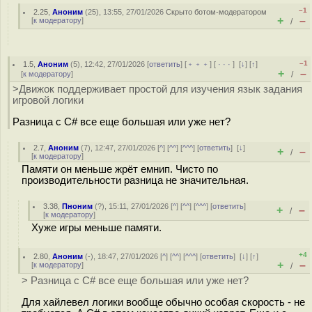
–1
2.25
,
Аноним
(
25
), 13:55, 27/01/2026
Скрыто ботом-модератором
+
–
[
к модератору
]
/
–1
1.5
,
Аноним
(
5
), 12:42, 27/01/2026 [
ответить
] [
﹢﹢﹢
] [
· · ·
]
[
↓
] [
↑
]
+
–
[
к модератору
]
/
>Движок поддерживает простой для изучения язык задания
игровой логики
Разница с С# все еще большая или уже нет?
2.7
,
Аноним
(
7
), 12:47, 27/01/2026 [
^
] [
^^
] [
^^^
] [
ответить
]
[
↓
]
+
–
/
[
к модератору
]
Памяти он меньше жрёт емнип. Чисто по
производительности разница не значительная.
3.38
,
Пноним
(
?
), 15:11, 27/01/2026 [
^
] [
^^
] [
^^^
] [
ответить
]
+
–
/
[
к модератору
]
Хуже игры меньше памяти.
+4
2.80
,
Аноним
(
-
), 18:47, 27/01/2026 [
^
] [
^^
] [
^^^
] [
ответить
]
[
↓
] [
↑
]
+
–
[
к модератору
]
/
> Разница с С# все еще большая или уже нет?
Для хайлевел логики вообще обычно особая скорость - не