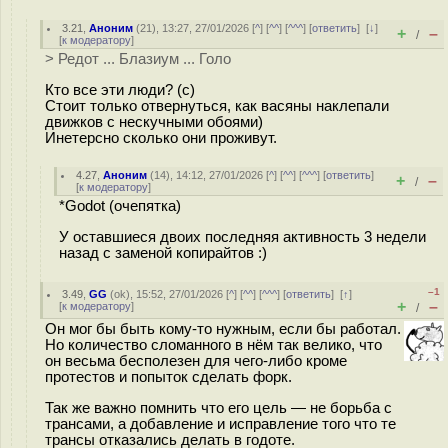
3.21
,
Аноним
(
21
), 13:27, 27/01/2026 [
^
] [
^^
] [
^^^
] [
ответить
]
[
↓
]
+
–
/
[
к модератору
]
> Редот ... Блазиум ... Голо
Кто все эти люди? (с)
Стоит только отвернуться, как васяны наклепали
движков с нескучными обоями)
Инетерсно сколько они проживут.
4.27
,
Аноним
(
14
), 14:12, 27/01/2026 [
^
] [
^^
] [
^^^
] [
ответить
]
+
–
/
[
к модератору
]
*Godot (очепятка)
У оставшиеся двоих последняя активность 3 недели
назад с заменой копирайтов :)
–1
3.49
,
GG
(
ok
), 15:52, 27/01/2026 [
^
] [
^^
] [
^^^
] [
ответить
]
[
↑
]
+
–
[
к модератору
]
/
Он мог бы быть кому-то нужным, если бы работал.
Но количество сломанного в нём так велико, что
он весьма бесполезен для чего-либо кроме
протестов и попыток сделать форк.
Так же важно помнить что его цель — не борьба с
трансами, а добавление и исправление того что те
трансы отказались делать в годоте.