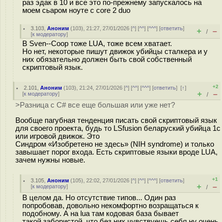
раз эдак в 10 и все это по-прежнему запускалось на
моем сьаром ноуте с core 2 duo
3.103
,
Аноним
(
103
), 21:27, 27/01/2026 [
^
] [
^^
] [
^^^
] [
ответить
]
+
–
/
[
к модератору
]
В Sven--Coop тоже LUA, тоже всем хватает.
Но нет, некоторые пишут движок убийцы сталкера и у
них обязательно должен быть свой собственный
скриптовый язык.
+2
2.101
,
Аноним
(
103
), 21:24, 27/01/2026 [
^
] [
^^
] [
^^^
] [
ответить
]
[
↑
]
+
–
[
к модератору
]
/
>Разница с С# все еще большая или уже нет?
Вообще пагубная тенденция писать свой скриптовый язык
для своего проекта, будь то LSfusion беларуский убийца 1с
или игровой движок. Это
Синдром «Изобретено не здесь» (NIH syndrome) и только
завышает порог входа. Есть скриптовые языки вроде LUA,
зачем нужны новые.
+1
3.105
,
Аноним
(
105
), 22:02, 27/01/2026 [
^
] [
^^
] [
^^^
] [
ответить
]
+
–
[
к модератору
]
/
В целом да. Но отсутствие типов... Один раз
попробовав, довольно некомфортно возращаться к
подобному. А на lua там кодовая база бывает
такой забористой, что без них чувствуешь себя ну очень