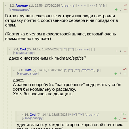
–8
1.2
,
Аноним
(
1
), 13:56, 13/05/2026 [
ответить
] [
﹢﹢﹢
] [
· · ·
]
[
↓
] [
↑
]
+
–
[
к модератору
]
/
Готов слушать сказочные истории как люди настроили
отправку почты с собственного сервера и не попадают в
спам.
(Картинка с челом в фиолетовой шляпе, который очень
внимательно слушает)
2.4
,
Cyd
(
?
), 14:12, 13/05/2026 [
^
] [
^^
] [
^^^
] [
ответить
]
[
↓
]
+
–
/
[
к модератору
]
даже с настроеным dkim/dmarc/spf/tls?
–3
3.11
,
нах.
(
?
), 14:36, 13/05/2026 [
^
] [
^^
] [
^^^
] [
ответить
]
[
↓
]
+
–
[
к модератору
]
/
даже.
А заодно попробуй с "настроенным" подержать у себя
хотя бы нормальную рассылку.
Хотя бы васянов на двадцать.
+16
4.14
,
Cyd
(
?
), 14:41, 13/05/2026 [
^
] [
^^
] [
^^^
] [
ответить
]
+
–
[
к модератору
]
/
удивительно. у каждого второго корпа свой почтовик.