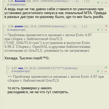
1.16
,
Аноним
(
16
), 15:07, 13/05/2026 [
ответить
] [
﹢﹢﹢
] [
· · ·
]
[
↑
]
+
–
/
[
к модератору
]
А ведь еще не так давно сабж ставился по умолчанию при
установке десктопного линукса как локальный MTA. Правда
в разных дистрах по-разному было, где-то мог быть postfix.
–5
1.18
,
aname
(
ok
), 15:11, 13/05/2026 [
ответить
] [
﹢﹢﹢
] [
· · ·
]
[
↓
]
+
–
[
к модератору
]
/
> Проблема проявляется начиная с ветки Exim 4.97
при сборке с библиотекой GnuTLS
("USE_GNUTLS=yes") и устранена в выпуске Exim
4.99.3. Сборки с OpenSSL и другими библиотеками,
отличными от GnuTLS, уязвимость не затрагивает.
Хехмда. Тысячи глаз®™©.
+2
2.27
,
нах.
(
?
), 16:22, 13/05/2026 [
^
] [
^^
] [
^^^
] [
ответить
]
+
–
[
к модератору
]
/
>> Проблема проявляется начиная с ветки Exim 4.97 при
сборке с библиотекой GnuTLS
то есть примерно у никого.
расходимся, не на что тут смотреть.