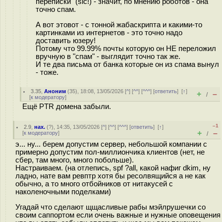
переписки" (sic!) - значит, по мнению роботов - она
точно спам.
А вот этовот - с тонной жабаскрипта и какими-то
картинками из интернетов - это точно надо
доставить юзеру!
Потому что 99.99% почты которую он НЕ переложил
вручную в "спам" - выглядит точно так же.
И те два письма от банка которые он из спама вынул
- тоже.
3.35
,
Аноним
(
35
), 18:08, 13/05/2026 [
^
] [
^^
] [
^^^
] [
ответить
]
[
↑
]
+
–
/
[
к модератору
]
Ещё PTR домена забыли.
–1
2.9
,
нах.
(
?
), 14:35, 13/05/2026 [
^
] [
^^
] [
^^^
] [
ответить
]
[
↑
]
+
–
[
к модератору
]
/
э... ну... берем допустим сервер, небольшой компании с
примерно допустим пол-миллиончика клиентов (нет, не
сбер, там много, много побольше).
Настраиваем. (на отлепись, spf ?all, какой нафиг dkim, ну
ладно, нате вам ревптр хотя бы ресолвящийся а не как
обычно, а то много отбойников от нитакусей с
наколеночными поделками)
Угадай что cделают щщасливые рабы мэйлрушечки со
своим саппортом если очень важные и нужные оповещения