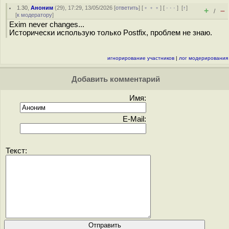
1.30
,
Аноним
(
29
), 17:29, 13/05/2026 [
ответить
] [
﹢﹢﹢
] [
· · ·
]
[
↑
]
+
–
/
[
к модератору
]
Exim never changes...
Исторически использую только Postfix, проблем не знаю.
игнорирование участников
|
лог модерирования
Добавить комментарий
Имя:
E-Mail:
Текст: