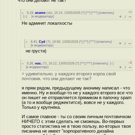
что они делают не так?
+1
5.19
,
aname
(
ok
), 15:14, 13/05/2026 [
^
] [
^^
] [
^^^
] [
ответить
]
+
–
[
↓
] [
к модератору
]
/
Не админят локалхосты
6.41
,
Cyd
(
?
), 19:58, 13/05/2026 [
^
] [
^^
] [
^^^
] [
ответить
]
+
–
/
[
к модератору
]
не грусти)
–2
5.26
,
нах.
(
?
), 16:22, 13/05/2026 [
^
] [
^^
] [
^^^
] [
ответить
]
[
↑
]
+
–
[
к модератору
]
/
> удивительно. у каждого второго корпа свой
почтовик. что они делают не так?
я прям рядом, предыдущему анониму написал - что
именно. Ну и вообще-то не у каждого второго все что
он пишет не отправляется прямиком в папочку spam
(а то и вообще реджектится), вовсе не у каждого.
Только у крупняка.
И самое главное - ты со своим личным почтовичком
НИЧЕГО с этим сделать не сможешь. Во-первых
просто статистика не в твою пользу, во-вторых твоя
писанина не имеет "корпоративного дизайна