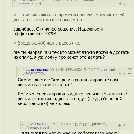
+
–
[
к модератору
]
/
> в течение какого-то времени просим пользователей
доставать письма из спама гугла.
зашибись. Отличное решение. Надежное и
эффективное. 100%!
> Вроде ок, 400 чел в рассылке.
где ты набрал 400 тех кто может что-то вообще достать
из спама, я уж молчу про хочет это делать?
+2
4.31
,
аврварвар
(
?
), 17:45, 13/05/2026 [
^
] [
^^
] [
^^^
] [
ответить
]
+
–
[
к модератору
]
/
Самое простое: "для регистрации отправьте нам
письмо на такой-то адрес".
Если человек отправил куда-то письмо, то ответные
письма с того же адреса попадут (с куда большей
вероятностью) не в спам.
5.32
,
нах.
(
?
), 17:49, 13/05/2026 [
^
] [
^^
] [
^^^
] [
ответить
]
+
–
/
[
к модератору
]
для гугля по-моему уже не работает (по-моему