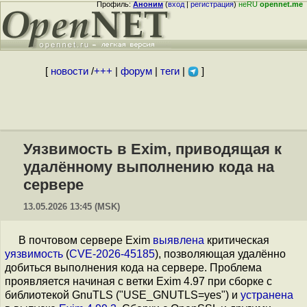
Профиль:
Аноним
(
вход
|
регистрация
)
неRU
opennet.me
[
новости
/
+++
|
форум
|
теги
|
]
Уязвимость в Exim, приводящая к
удалённому выполнению кода на
сервере
13.05.2026 13:45 (MSK)
В почтовом сервере Exim
выявлена
критическая
уязвимость
(
CVE-2026-45185
), позволяющая удалённо
добиться выполнения кода на сервере. Проблема
проявляется начиная с ветки Exim 4.97 при сборке с
библиотекой GnuTLS ("USE_GNUTLS=yes") и
устранена