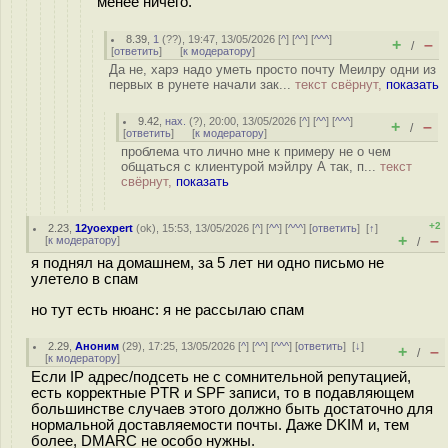
менее ничего.
8.39
,
1
(
??
), 19:47, 13/05/2026 [
^
] [
^^
] [
^^^
]
+
–
/
[
ответить
]
[
к модератору
]
Да не, харэ надо уметь просто почту Меилру одни из
первых в рунете начали зак...
текст свёрнут,
показать
9.42
,
нах.
(
?
), 20:00, 13/05/2026 [
^
] [
^^
] [
^^^
]
+
–
/
[
ответить
]
[
к модератору
]
проблема что лично мне к примеру не о чем
общаться с клиентурой мэйлру А так, п...
текст
свёрнут,
показать
+2
2.23
,
12yoexpert
(
ok
), 15:53, 13/05/2026 [
^
] [
^^
] [
^^^
] [
ответить
]
[
↑
]
+
–
[
к модератору
]
/
я поднял на домашнем, за 5 лет ни одно письмо не
улетело в спам
но тут есть нюанс: я не рассылаю спам
2.29
,
Аноним
(
29
), 17:25, 13/05/2026 [
^
] [
^^
] [
^^^
] [
ответить
]
[
↓
]
+
–
/
[
к модератору
]
Если IP адрес/подсеть не с сомнительной репутацией,
есть корректные PTR и SPF записи, то в подавляющем
большинстве случаев этого должно быть достаточно для
нормальной доставляемости почты. Даже DKIM и, тем
более, DMARC не особо нужны.