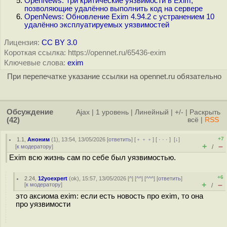
OpenNews: Три критические уязвимости в Exim,
позволяющие удалённо выполнить код на сервере
OpenNews: Обновление Exim 4.94.2 с устранением 10
удалённо эксплуатируемых уязвимостей
Лицензия:
CC BY 3.0
Короткая ссылка: https://opennet.ru/65436-exim
Ключевые слова:
exim
При перепечатке указание ссылки на opennet.ru обязательно
Обсуждение
Ajax
|
1 уровень
|
Линейный
|
+/-
|
Раскрыть
(42)
всё
|
RSS
+7
1.1
,
Аноним
(
1
), 13:54, 13/05/2026 [
ответить
] [
﹢﹢﹢
] [
· · ·
]
[
↓
]
+
–
[
к модератору
]
/
Exim всю жизнь сам по себе был уязвимостью.
+6
2.24
,
12yoexpert
(
ok
), 15:57, 13/05/2026 [
^
] [
^^
] [
^^^
] [
ответить
]
+
–
[
к модератору
]
/
это аксиома exim: если есть новость про exim, то она
про уязвимости