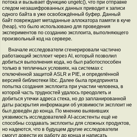
потока и вызывает функцию ungetc(), что при отправке
следом незашифрованных данных приводит к записи
одного байта в уже освобождённый буфер. Данный
байт повреждает метаданные аллокатора памяти в куче
(heap), что было использовано для проведения
экспериментов по созданию эксплоита, выполняющего
произвольный код на сервере.
Вначале исследователи сгенерировали частично
работающий эксплоит через AI, который позволил
добиться выполнения кода, но был работоспособен
только в тепличных условиях, на системах с
отключённой защитой ASLR и PIE, и определённой
версией библиотеки libc. Далее была предпринята
попытка создания эксплоита при участии человека, в
которой часть трудностей удалось преодолеть и
добиться утечки адреса стека, но до запланированной
даты раскрытия информации об уязвимости эксплоит не
был доведён до конца. По мнению выявивших
уязвимость исследователей AI-ассистенты ещё не
способны создавать эксплоиты для сложных продуктов,
но надеются, что в будущем другие исследователи
смогут довести их работу до конца и написать