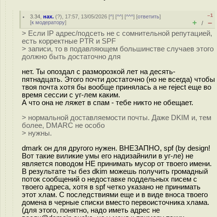
–1
3.34
,
нах.
(
?
), 17:57, 13/05/2026 [
^
] [
^^
] [
^^^
] [
ответить
]
+
–
[
к модератору
]
/
> Если IP адрес/подсеть не с сомнительной репутацией,
есть корректные PTR и SPF
> записи, то в подавляющем большинстве случаев этого
должно быть достаточно для
нет. Ты опоздал с разморозкой лет на десять-
пятнадцать. Этого почти достаточно (но не всегда) чтобы
твоя почта хотя бы вообще принялась а не reject еще во
время сессии с уг-лем каким.
А что она не ляжет в спам - тебе никто не обещает.
> нормальной доставляемости почты. Даже DKIM и, тем
более, DMARC не особо
> нужны.
dmark он для другого нужен. ВНЕЗАПНО, spf (by design!
Вот такие виликие умы его надизайнили в уг-ле) не
является поводом НЕ принимать мусор от твоего имени.
В результате ты без dkim можешь получить громадный
поток сообщений о недоставке поддельных писем с
твоего адреса, хотя в spf четко указано не принимать
этот хлам. С последствиями еще и в виде вноса твоего
домена в черные списки вместо первоисточника хлама.
(для этого, понятно, надо иметь адрес не