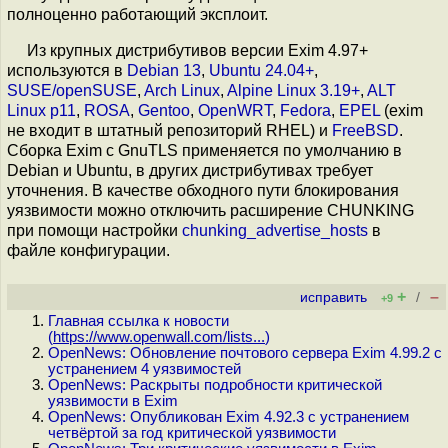
полноценно работающий эксплоит.
Из крупных дистрибутивов версии Exim 4.97+
используются в
Debian 13
,
Ubuntu 24.04+
,
SUSE/openSUSE
,
Arch Linux
,
Alpine Linux 3.19+
,
ALT
Linux p11
,
ROSA
,
Gentoo
,
OpenWRT
,
Fedora
,
EPEL
(exim
не входит в штатный репозиторий RHEL) и
FreeBSD
.
Сборка Exim с GnuTLS применяется по умолчанию в
Debian и Ubuntu, в других дистрибутивах требует
уточнения. В качестве обходного пути блокирования
уязвимости можно отключить расширение CHUNKING
при помощи настройки
chunking_advertise_hosts
в
файле конфигурации.
+
–
исправить
/
+9
Главная ссылка к новости
(
https://www.openwall.com/lists...
)
OpenNews: Обновление почтового сервера Exim 4.99.2 с
устранением 4 уязвимостей
OpenNews: Раскрыты подробности критической
уязвимости в Exim
OpenNews: Опубликован Exim 4.92.3 с устранением
четвёртой за год критической уязвимости