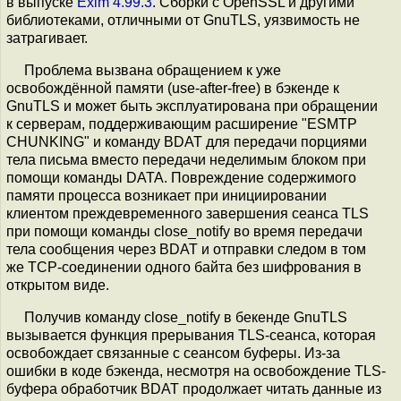
в выпуске
Exim 4.99.3
. Сборки с OpenSSL и другими
библиотеками, отличными от GnuTLS, уязвимость не
затрагивает.
Проблема вызвана обращением к уже
освобождённой памяти (use-after-free) в бэкенде к
GnuTLS и может быть эксплуатирована при обращении
к серверам, поддерживающим расширение "ESMTP
CHUNKING" и команду BDAT для передачи порциями
тела письма вместо передачи неделимым блоком при
помощи команды DATA. Повреждение содержимого
памяти процесса возникает при инициировании
клиентом преждевременного завершения сеанса TLS
при помощи команды close_notify во время передачи
тела сообщения через BDAT и отправки следом в том
же TCP-соединении одного байта без шифрования в
открытом виде.
Получив команду close_notify в бекенде GnuTLS
вызывается функция прерывания TLS-сеанса, которая
освобождает связанные с сеансом буферы. Из-за
ошибки в коде бэкенда, несмотря на освобождение TLS-
буфера обработчик BDAT продолжает читать данные из