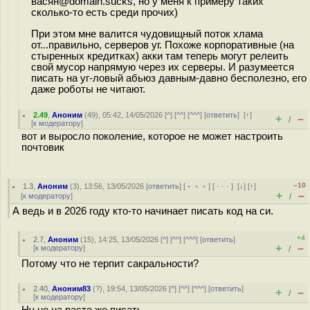
васян@domain.sucks, но у меня к примеру таких
сколько-то есть среди прочих)
При этом мне валится чудовищный поток хлама
от...правильно, серверов уг. Похоже корпоративные (на
стыренных кредитках) акки там теперь могут релеить
свой мусор напрямую через их серверы. И разумеется
писать на уг-ловый абьюз давным-давно бесполезно, его
даже роботы не читают.
2.49
,
Аноним
(
49
), 05:42, 14/05/2026 [
^
] [
^^
] [
^^^
] [
ответить
]
[
↑
]
+
–
/
[
к модератору
]
вот и выросло поколение, которое не может настроить
почтовик
–10
1.3
,
Аноним
(
3
), 13:56, 13/05/2026 [
ответить
] [
﹢﹢﹢
] [
· · ·
]
[
↓
] [
↑
]
+
–
[
к модератору
]
/
А ведь и в 2026 году кто-то начинает писать код на си.
+4
2.7
,
Аноним
(
15
), 14:25, 13/05/2026 [
^
] [
^^
] [
^^^
] [
ответить
]
+
–
[
к модератору
]
/
Потому что не терпит сакральности?
2.40
,
Аноним83
(
?
), 19:54, 13/05/2026 [
^
] [
^^
] [
^^^
] [
ответить
]
+
–
/
[
к модератору
]