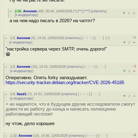
Ну не на расте же писать.
2.50
,
Аноним
(
49
), 05:44, 14/05/2026 [
^
] [
^^
] [
^^^
] [
ответить
]
+
–
/
[
к модератору
]
а на чем надо писать в 2026? на чатгпт?
+1
1.5
,
Аноним
(
5
), 14:16, 13/05/2026 [
ответить
] [
﹢﹢﹢
] [
· · ·
]
[
↑
]
+
–
[
к модератору
]
/
"настройка сервера через SMTP, очень дорого!"
😁
–1
1.6
,
Аноним
(
15
), 14:23, 13/05/2026 [
ответить
] [
﹢﹢﹢
] [
· · ·
]
+
–
[
к модератору
]
/
Оперативно. Опять forky запаздывает.
https://security-tracker.debian.org/tracker/CVE-2026-45185
1.8
,
Xasd1
(
?
), 14:31, 13/05/2026 [
ответить
] [
﹢﹢﹢
] [
· · ·
]
+
–
/
[
к модератору
]
> но надеются, что в будущем другие исследователи смогут
довести их работу до конца и написать полноценно
работающий эксплоит
ну чтож, дело хорошее
–5
1.10
,
Аноним
(
10
), 14:36, 13/05/2026 [
ответить
] [
﹢﹢﹢
] [
· · ·
]