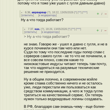
потому что я тоже уже ушел с гугля давным-давно)
6.36
,
аврварвар
(
?
), 18:22, 13/05/2026 [
^
] [
^^
] [
^^^
]
+
–
/
[
ответить
]
[
к модератору
]
Ну а что тогда работает?
7.37
,
нах.
(
?
), 18:26, 13/05/2026 [
^
] [
^^
] [
^^^
]
+
–
/
[
ответить
]
[
к модератору
]
> Ну а что тогда работает?
не знаю. Говорю же - ушел я давно с гугля, и не в
курсе починили они там чего или нет.
Судя по тому что последние годы попер спам с
серверов самого гугля - не то что не починили, а
все совсем плохо, совсем какие-то
низкокастовые индусы читают теперь там почту,
так что надеяться на разумные технические
решения не приходится.
Ну в общем логично, в современном мэйле
кроме спама собственно ничего и не осталось
уже, люди перестали им пользоваться как
средством коммуникации, а чего ж тогда гуглю
тратиться на качественный сервис. Он теперь
нужен только ведроидовые логины создавать.
В РФ, благодаря сам-знаешь-чему - еще более-