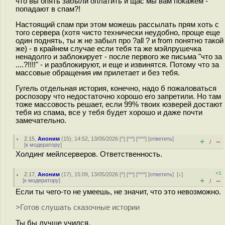
что вы опять забыли оплатить и щас мы вам покажем -
попадают в спам?!
Настоящий спам при этом можешь рассылать прям хоть с
того сервера (хотя чисто технически неудобно, проще еще
один поднять, ты ж не забыл про ?all ? и from понятно такой
же) - в крайнем случае если тебя та же мэйлрушечка
ненадолго и заблокирует - после первого же письма "что за
....?!!!!" - и разблокируют, и еще и извинятся. Потому что за
массовые обращения им прилетает и без тебя.
Гугель отдельная история, конечно, надо б пожаловаться
роспозору что недостаточно хорошо его запретили. Но там
тоже массовость решает, если 99% твоих юзверей достают
тебя из спама, все у тебя будет хорошо и даже почти
замечательно.
2.15
,
Аноним
(
15
), 14:52, 13/05/2026 [
^
] [
^^
] [
^^^
] [
ответить
]
+
–
/
[
к модератору
]
Холдинг мейлсерверов. Ответственность.
+1
2.17
,
Аноним
(
17
), 15:09, 13/05/2026 [
^
] [
^^
] [
^^^
] [
ответить
]
[
↓
]
+
–
[
к модератору
]
/
Если ты чего-то не умеешь, не значит, что это невозможно.
>Готов слушать сказочные истории
Ты бы лучше учился.