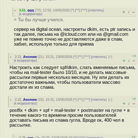
3.51
,
qqq
(
??
), 12:52, 14/05/2026 [
^
] [
^^
] [
^^^
] [
ответить
]
+
–
/
[
к модератору
]
> Ты бы лучше учился.
сервер на digital ocean, настроеты dkim, есть ptr запись и
так далее, письма на @icloud.com или на @gmail.com
уже не помню точно не доставляются даже в спам,
забил, использую только для приема
+3
2.21
,
Аноним
(
21
), 15:21, 13/05/2026 [
^
] [
^^
] [
^^^
] [
ответить
]
[
↑
]
+
–
[
к модератору
]
/
Настроить как следует spf/dkim, слать вменяемые письма,
чтобы на mail-tester было 10/10, и не делать массовые
рассылки первые несколько месяцев. Ну или делать их
достаточно важными, чтобы пользователи массово
достали их из спама.
+2
2.22
,
Аноним
(
22
), 15:31, 13/05/2026 [
^
] [
^^
] [
^^^
] [
ответить
]
[
↓
]
+
–
[
к модератору
]
/
postfix + dkim + spf + mail-tester + postmaster на гугле + в
течение какого-то времени просим пользователей
доставать письма из спама гугла. Вроде ок, 400 чел в
рассылке.
+1
3.28
,
нах.
(
?
), 16:26, 13/05/2026 [
^
] [
^^
] [
^^^
] [
ответить
]