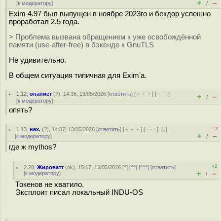
+
–
[
к модератору
]
/
Exim 4.97 был выпущен в ноябре 2023го и бекдор успешно
проработал 2.5 года.
> Проблема вызвана обращением к уже освобождённой
памяти (use-after-free) в бэкенде к GnuTLS
Не удивительно.
В общем ситуация типичная для Eximʼа.
1.12
,
онанист
(
?
), 14:36, 13/05/2026 [
ответить
] [
﹢﹢﹢
] [
· · ·
]
+
–
/
[
к модератору
]
опять?
–2
1.13
,
нах.
(
?
), 14:37, 13/05/2026 [
ответить
] [
﹢﹢﹢
] [
· · ·
]
[
↓
]
+
–
[
к модератору
]
/
где ж mythos?
+2
2.20
,
Жироватт
(
ok
), 15:17, 13/05/2026 [
^
] [
^^
] [
^^^
] [
ответить
]
+
–
[
к модератору
]
/
Токенов не хватило.
Эксплоит писал локальный INDU-OS