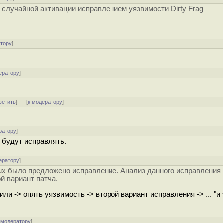
а случайной активации исправлением уязвимости Dirty Frag
атору
]
ератору
]
ветить
]
[
к модератору
]
ратору
]
и будут исправлять.
ератору
]
nux было предложено исправление. Анализ данного исправления 
й вариант патча.
вили -> опять уязвимость -> второй вариант исправления -> ... "и
 модератору
]