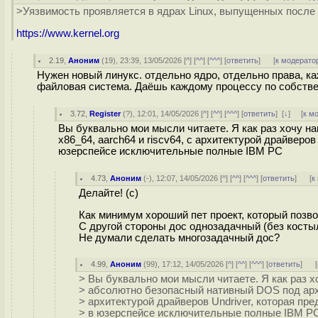
>Уязвимость проявляется в ядрах Linux, выпущенных после
https://www.kernel.org
2.19
,
Аноним
(
19
), 23:39, 13/05/2026 [
^
] [
^^
] [
^^^
] [
ответить
]
[
к модерато
Нужен новый линукс. отдельно ядро, отдельно права, к
файловая система. Даёшь каждому процессу по собстве
3.72
,
Register
(
?
), 12:01, 14/05/2026 [
^
] [
^^
] [
^^^
] [
ответить
]
[
↓
] [
к м
Вы буквально мои мысли читаете. Я как раз хочу н
x86_64, aarch64 и riscv64, с архитектурой драйверо
юзерспейсе исключительные полные IBM PC
4.73
,
Аноним
(
-
), 12:07, 14/05/2026 [
^
] [
^^
] [
^^^
] [
ответить
]
[
к
Делайте! (с)
Как минимум хороший пет проект, который позвол
С другой стороны дос однозадачный (без косты
Не думали сделать многозадачный дос?
4.99
,
Аноним
(
99
), 17:12, 14/05/2026 [
^
] [
^^
] [
^^^
] [
ответить
]
[
> Вы буквально мои мысли читаете. Я как раз х
> абсолютно безопасный нативный DOS под архит
> архитектурой драйверов Undriver, которая пр
> в юзерспейсе исключительные полные IBM P