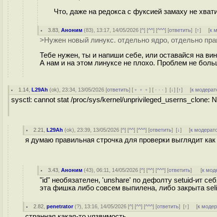
Что, даже на редокса с фуксией замаху не хват
3.83
,
Аноним
(
83
), 13:17, 14/05/2026 [
^
] [
^^
] [
^^^
] [
ответить
]
[
↑
] [
к 
>Нужен новый линукс. отдельно ядро, отдельно пра
Тебе нужен, ты и напиши себе, или оставайся на вин
А нам и на этом линуксе не плохо. Проблем не бол
1.14
,
L29Ah
(
ok
), 23:34, 13/05/2026 [
ответить
] [
﹢﹢﹢
] [
· · ·
]
[
↓
] [
↑
] [
к модерат
sysctl: cannot stat /proc/sys/kernel/unprivileged_userns_clone: No
2.21
,
L29Ah
(
ok
), 23:39, 13/05/2026 [
^
] [
^^
] [
^^^
] [
ответить
]
[
↓
] [
к модерат
я думаю правильная строчка для проверки выглядит как u
3.43
,
Аноним
(
43
), 06:11, 14/05/2026 [
^
] [
^^
] [
^^^
] [
ответить
]
[
к мод
"id" необязателен, 'unshare' по дефолту setuid-ит с
эта фишка либо совсем выпилена, либо закрыта sel
2.82
,
penetrator
(
?
), 13:16, 14/05/2026 [
^
] [
^^
] [
^^^
] [
ответить
]
[
↑
] [
к моде
странная какая-то уязвимость