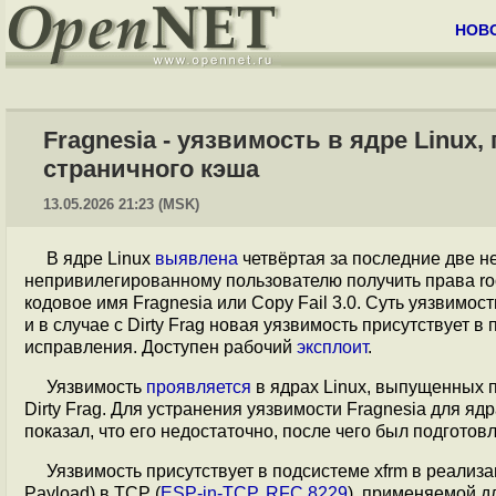
НОВ
Fragnesia - уязвимость в ядре Linux
страничного кэша
13.05.2026 21:23 (MSK)
В ядре Linux
выявлена
четвёртая за последние две не
непривилегированному пользователю получить права ro
кодовое имя Fragnesia или Copy Fail 3.0. Суть уязвим
и в случае с Dirty Frag новая уязвимость присутствует в
исправления. Доступен рабочий
эксплоит
.
Уязвимость
проявляется
в ядрах Linux, выпущенных п
Dirty Frag. Для устранения уязвимости Fragnesia для я
показал, что его недостаточно, после чего был подготов
Уязвимость присутствует в подсистеме xfrm в реализ
Payload) в TCP (
ESP-in-TCP
,
RFC 8229
), применяемой д