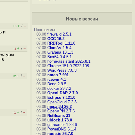
Новые версии
+
–
/
+5
Программы:
ь и
08.08
firewalld 2.5.1
07.08
GCC 16.2
07.08
RRDTool 1.11.0
07.08
ClamAV 1.5.4
+
–
/
–3
07.08
Grafana 13.1.3
тектуры
07.08
Box64 0.4.5-1
 в
07.08
home-assistant 2026.8.1
07.08
Chrome 151.0.7922.108
07.08
WordPress 7.0.3
07.08
nmap 7.991
+
–
/
+2
06.08
icewm 4.1
06.08
Deno 2.9.5
06.08
docker 29.7.2
06.08
OpenLDAP 2.7.0
06.08
Eclipse 7.121.0
06.08
OpenCloud 7.2.3
06.08
mesa 3d 26.2
05.08
OpenVPN 2.7.6
+
–
/
–1
05.08
NetBeans 31
05.08
ublock 1.73.0
05.08
gstreamer 1.28.6
05.08
PowerDNS 5.1.4
05.08
node.js 26.7.0