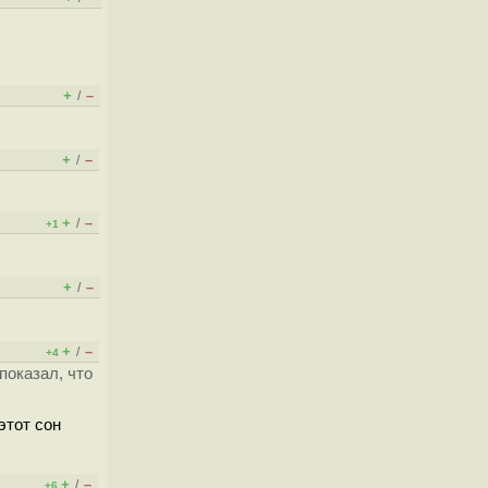
+
–
/
+
–
/
+
–
/
+1
+
–
/
+
–
/
+4
показал, что
 этот сон
+
–
/
+6