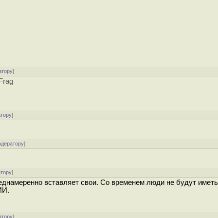
атору
]
Frag
атору
]
одератору
]
атору
]
днамеренно вставляет свои. Со временем люди не будут иметь
ИИ.
атору
]