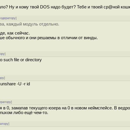
ило? Ну и кому твой DOS надо будет? Тебе и твоей ср@ной кошк
модератору
]
ва, каждый модуль отдельно.
де, как сейчас.
ьше обычного и они решаемы в отличии от винды.
ору
]
 such file or directory
ору
]
nshare -U -r id
ератору
]
ебя в 0, замапав текущего юзера на 0 в новом неймспейсе. В ведр
inuxом либо ещё чем-то.
ратору
]