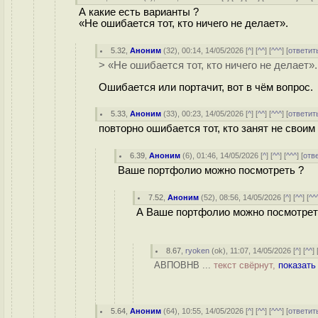
А какие есть варианты ?
«Не ошибается тот, кто ничего не делает».
5.32
,
Аноним
(
32
), 00:14, 14/05/2026 [
^
] [
^^
] [
^^^
] [
ответит
> «Не ошибается тот, кто ничего не делает».
Ошибается или портачит, вот в чём вопрос.
5.33
,
Аноним
(
33
), 00:23, 14/05/2026 [
^
] [
^^
] [
^^^
] [
ответит
повторно ошибается тот, кто занят не своим
6.39
,
Аноним
(
6
), 01:46, 14/05/2026 [
^
] [
^^
] [
^^^
] [
отв
Ваше портфолио можно посмотреть ?
7.52
,
Аноним
(
52
), 08:56, 14/05/2026 [
^
] [
^^
] [
^^
А Ваше портфолио можно посмотрет
8.67
,
ryoken
(
ok
), 11:07, 14/05/2026 [
^
] [
^^
] 
АВПОВНВ ...
текст свёрнут,
показать
5.64
,
Аноним
(
64
), 10:55, 14/05/2026 [
^
] [
^^
] [
^^^
] [
ответит