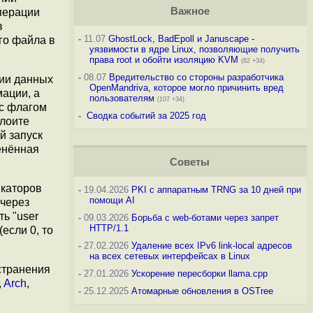
Важное
перации
в
-
11.07
GhostLock, BadEpoll и Januscape -
го файла в
уязвимости в ядре Linux, позволяющие получить
права root и обойти изоляцию KVM
(82 +34)
-
08.07
Вредительство со стороны разработчика
ции данных
OpenMandriva, которое могло причинить вред
ации, а
пользователям
(107 +34)
 с флагом
-
Сводка событий за 2025 год
плоите
й запуск
менённая
Советы
икаторов
-
19.04.2026
PKI с аппаратным TRNG за 10 дней при
помощи AI
 через
ть "user
-
09.03.2026
Борьба с web-ботами через запрет
HTTP/1.1
если 0, то
-
27.02.2026
Удаление всех IPv6 link-local адресов
на всех сетевых интерфейсах в Linux
странения
-
27.01.2026
Ускорение пересборки llama.cpp
,
Arch
,
-
25.12.2025
Атомарные обновления в OSTree