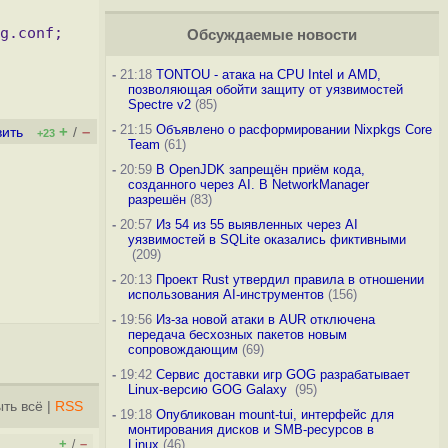
Обсуждаемые новости
-
21:18
TONTOU - атака на CPU Intel и AMD,
позволяющая обойти защиту от уязвимостей
Spectre v2
(85)
-
21:15
Объявлено о расформировании Nixpkgs Core
+
–
вить
/
+23
Team
(61)
-
20:59
В OpenJDK запрещён приём кода,
созданного через AI. В NetworkManager
разрешён
(83)
-
20:57
Из 54 из 55 выявленных через AI
уязвимостей в SQLite оказались фиктивными
(209)
-
20:13
Проект Rust утвердил правила в отношении
использования AI-инструментов
(156)
-
19:56
Из-за новой атаки в AUR отключена
передача бесхозных пакетов новым
сопровождающим
(69)
-
19:42
Сервис доставки игр GOG разрабатывает
Linux-версию GOG Galaxy
(95)
ть всё
|
RSS
-
19:18
Опубликован mount-tui, интерфейс для
монтирования дисков и SMB-ресурсов в
+
–
/
Linux
(46)