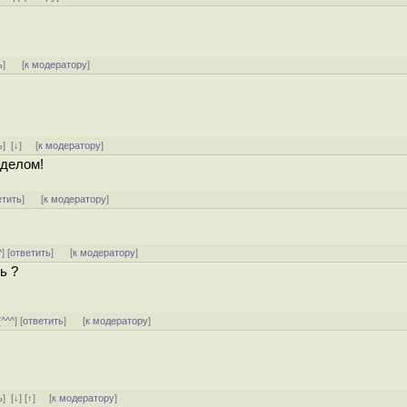
ь
]
[
к модератору
]
ь
]
[
↓
] [
к модератору
]
 делом!
етить
]
[
к модератору
]
^
] [
ответить
]
[
к модератору
]
ь ?
[
^^^
] [
ответить
]
[
к модератору
]
ь
]
[
↓
] [
↑
] [
к модератору
]