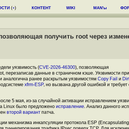
ОСТИ
(
+
)
КОНТЕНТ
WIKI
MAN'ы
ФО
, позволяющая получить root через измен
дели уязвимость (
CVE-2026-46300
), позволяющая
ot, перезаписав данные в страничном кэше. Уязвимости пр
ости аналогична ранее раскрытым уязвимостям
Copy Fail
и
Dir
 подсистеме
xfrm-ESP
, но вызвана другой ошибкой и требует
осле 5 мая, из-за случайной активации исправлением уязв
дра Linux было предложено
исправление
. Анализ данного ис
лен
второй вариант
патча.
ации механизма инкапсуляции протокола ESP (Encapsulating 
ля туннелирования трафика IPsec поверх TCP. Для исключе