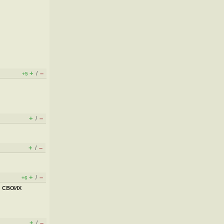
+
–
/
+5
+
–
/
+
–
/
+
–
/
+6
 своих
+
–
/