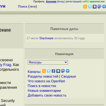
Профиль:
Аноним
(
вход
|
регистрация
)
неRU
opennet.me
РУМ
Поиск
(
теги
)
ение
Памятные даты
17 июля
Slackware
исполнилось 33 года
Навигация
исвоено
ty Frag
. Как
 отдельного
Каналы:
Разделы новостей
|
Сводные
Что нового на OpenNet
имости
Поиск в новостях
правления
Новые комментарии
Добавить свою новость
Security
ний