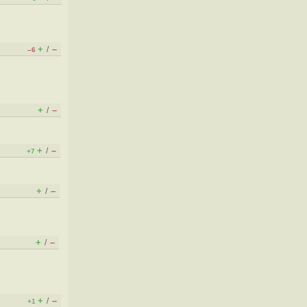
+
–
/
–6
+
–
/
+
–
/
+7
+
–
/
+
–
/
+
–
/
+1