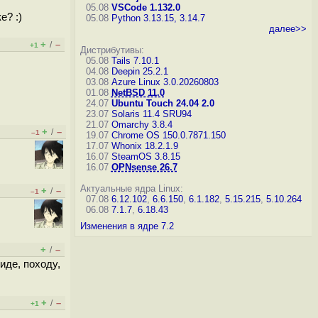
05.08
VSCode 1.132.0
е? :)
05.08
Python 3.13.15, 3.14.7
далее>>
+
–
/
+1
Дистрибутивы:
05.08
Tails 7.10.1
04.08
Deepin 25.2.1
03.08
Azure Linux 3.0.20260803
01.08
NetBSD 11.0
24.07
Ubuntu Touch 24.04 2.0
23.07
Solaris 11.4 SRU94
21.07
Omarchy 3.8.4
+
–
/
–1
19.07
Chrome OS 150.0.7871.150
17.07
Whonix 18.2.1.9
16.07
SteamOS 3.8.15
16.07
OPNsense 26.7
Актуальные ядра Linux:
+
–
/
–1
07.08
6.12.102
,
6.6.150
,
6.1.182
,
5.15.215
,
5.10.264
06.08
7.1.7
,
6.18.43
Изменения в ядре 7.2
+
–
/
оиде, походу,
+
–
/
+1