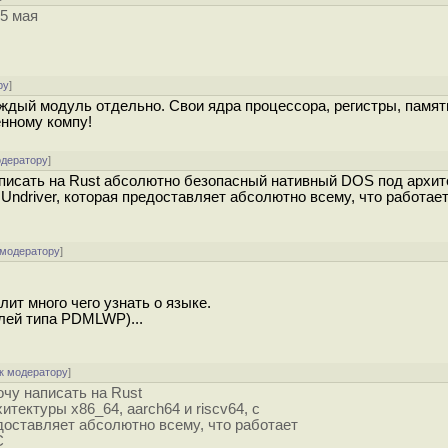
 5 мая
ру
]
аждый модуль отдельно. Свои ядра процессора, регистры, памят
нному компу!
одератору
]
аписать на Rust абсолютно безопасный нативный DOS под архи
в Undriver, которая предоставляет абсолютно всему, что работает
 модератору
]
ит много чего узнать о языке.
лей типа PDMLWP)...
к модератору
]
очу написать на Rust
ектуры x86_64, aarch64 и riscv64, с
едоставляет абсолютно всему, что работает
C