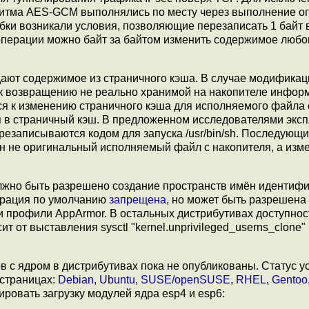
ритма AES-GCM выполнялись по месту через выполнение о
бки возникали условия, позволяющие перезаписать 1 байт 
перации можно байт за байтом изменить содержимое любо
дают содержимое из страничного кэша. В случае модифика
 к возвращению не реально хранимой на накопителе информ
я к изменению страничного кэша для исполняемого файла
ия в страничный кэш. В предложенном исследователями экс
ерезаписываются кодом для запуска /usr/bin/sh. Последующи
ужен не оригинальный исполняемый файл с накопителя, а из
олжно быть разрешено создание пространств имён идентиф
перация по умолчанию
запрещена
, но может быть разрешена
 или профили AppArmor. В остальных дистрибутивах доступнос
т выставления sysctl "kernel.unprivileged_userns_clone" (
в с ядром в дистрибутивах пока не опубликованы. Статус у
 страницах:
Debian
,
Ubuntu
,
SUSE/openSUSE
,
RHEL
,
Gentoo
ировать загрузку модулей ядра esp4 и esp6: