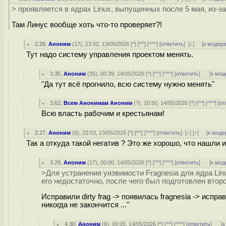
> проявляется в ядрах Linux, выпущенных после 5 мая, из-з
Там Линус вообще хоть что-то проверяет?!
2.26
,
Аноним
(
17
), 23:52, 13/05/2026 [
^
] [
^^
] [
^^^
] [
ответить
]
[
↓
] [
к модер
Тут надо систему управления проектом менять.
3.35
,
Аноним
(
35
), 00:39, 14/05/2026 [
^
] [
^^
] [
^^^
] [
ответить
]
[
к мод
"Да тут всё прогнило, всю систему нужно менять"
3.62
,
Всем Анонимам Аноним
(
?
), 10:50, 14/05/2026 [
^
] [
^^
] [
^^^
] [
от
Всю власть рабочим и крестьянам!
2.27
,
Аноним
(
6
), 23:53, 13/05/2026 [
^
] [
^^
] [
^^^
] [
ответить
]
[
↓
] [
↑
] [
к моде
Так а откуда такой негатив ? Это же хорошо, что нашли 
3.29
,
Аноним
(
17
), 00:00, 14/05/2026 [
^
] [
^^
] [
^^^
] [
ответить
]
[
к мод
>Для устранения уязвимости Fragnesia для ядра Li
его недостаточно, после чего был подготовлен второ
Исправили dirty frag -> появилась fragnesia -> испра
никогда не закончится ..."
4.30
,
Аноним
(
6
), 00:05, 14/05/2026 [
^
] [
^^
] [
^^^
] [
ответить
]
[
к