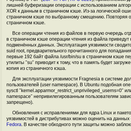
лишней буферизации операции с использованием алго
XOR к данным в страничном кэше. Из-за логической оши
страничном кэше по выбранному смещению. Повторяя о
страничном кэше.
Все операции чтения из файлов в первую очередь от
в страничном кэше операции чтения из файла приведут
подменённых данных. Эксплуатация уязвимости сводитс
suid root, предварительного прочитанного для попадан
первые 192 байт файла /usr/bin/su в страничном кэше п
утилиты "su" приводит к тому, что в память будет загр
копия из страничного кэша.
Для эксплуатации уязвимости Fragnesia в системе д
пользователей (user namespace). В Ubuntu подобная о
sysctl "kernel.apparmor_restrict_unprivileged_userns=0"
namespace" непривилегированным пользователям зависит о
запрещено).
Обновления с исправлениями для ядра Linux и пакето
уязвимостей в дистрибутивах можно оценить на данных
Fedora
. В качестве обходного пути защиты можно заблок