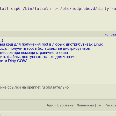
испра
..
)
ый кэш для получения root в любых дистрибутивах Linux
яющая получить root в большинстве дистрибутивов
цессов при помощи страничного кэша
зить файлы, доступные только для чтения
ости Dirty COW
ние ссылки на opennet.ru обязательно
Ajax
|
1 уровень
|
Линейный
|
+/-
|
Раскры
]