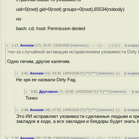
uid=0(root) gid=0(root) groups=0(root),65534(nobody)
но
bash: cd: /root: Permission denied
1.17
,
Аноним
(
17
), 23:37, 13/05/2026 [
ответить
] [
﹢﹢﹢
] [
· · ·
]
[
↓
] [
↑
] [
к модер
>из-за случайной активации исправлением уязвимости Dirty 
Одно лечим, другое калечим.
2.41
,
Аноним
(
41
), 03:45, 14/05/2026 [
^
] [
^^
] [
^^^
] [
ответить
]
[
↓
] [
к модер
Не зря ее назвали Dirty Fag.
3.95
,
Другоанон
(
?
), 15:58, 14/05/2026 [
^
] [
^^
] [
^^^
] [
ответить
]
[
к м
Тонко
2.48
,
Аноним
(
48
), 07:52, 14/05/2026 [
^
] [
^^
] [
^^^
] [
ответить
]
[
↑
] [
к модер
Это ИИ исправляет уязвимости сделанные людьми и пре
закладок в коде, а все закладки и бекдоры будет знать 
1.20
,
Аноним
(
20
), 23:39, 13/05/2026 [
ответить
] [
﹢﹢﹢
] [
· · ·
]
[
↓
] [
↑
] [
к модер