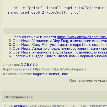
   sh -c "printf 'install esp4 /bin/false\ninstall esp6 /bin/false\n' > /etc/modprobe.d/dirtyfrag.conf; 
Главная ссылка к новости (
https://www.openwall.com/lists.
OpenNews: Уязвимости Dirty Frag, изменяющие страничн
OpenNews: Copy Fail - уязвимость в ядре Linux, позвол
OpenNews: Атака по определению состояния памяти про
OpenNews: Уязвимость в ядре Linux, позволяющая иска
OpenNews: В ядре Linux выявлен новый вариант уязвим
Лицензия:
CC BY 3.0
Короткая ссылка: https://opennet.ru/65441-fragnesia
Ключевые слова:
fragnesia
,
kernel
,
linux
При перепечатке указа
Обсуждение
(92)
1.6
,
Аноним
(
6
), 22:38, 13/05/2026 [
ответить
] [
﹢﹢﹢
] [
· · ·
]
[
↓
] [
к модератору