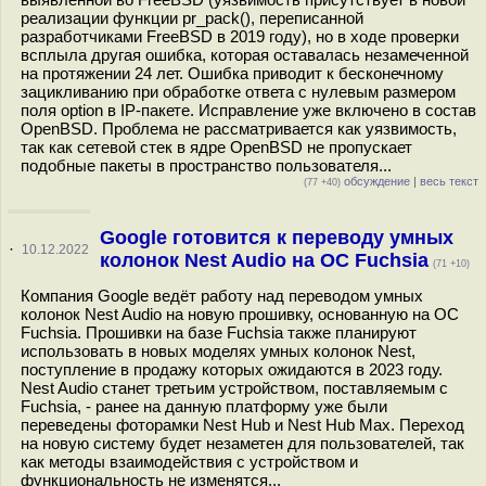
реализации функции pr_pack(), переписанной
разработчиками FreeBSD в 2019 году), но в ходе проверки
всплыла другая ошибка, которая оставалась незамеченной
на протяжении 24 лет. Ошибка приводит к бесконечному
зацикливанию при обработке ответа с нулевым размером
поля option в IP-пакете. Исправление уже включено в состав
OpenBSD. Проблема не рассматривается как уязвимость,
так как сетевой стек в ядре OpenBSD не пропускает
подобные пакеты в пространство пользователя...
обсуждение
|
весь текст
(77 +40)
Google готовится к переводу умных
·
10.12.2022
колонок Nest Audio на ОС Fuchsia
(71 +10)
Компания Google ведёт работу над переводом умных
колонок Nest Audio на новую прошивку, основанную на ОС
Fuchsia. Прошивки на базе Fuchsia также планируют
использовать в новых моделях умных колонок Nest,
поступление в продажу которых ожидаются в 2023 году.
Nest Audio станет третьим устройством, поставляемым с
Fuchsia, - ранее на данную платформу уже были
переведены фоторамки Nest Hub и Nest Hub Max. Переход
на новую систему будет незаметен для пользователей, так
как методы взаимодействия с устройством и
функциональность не изменятся...