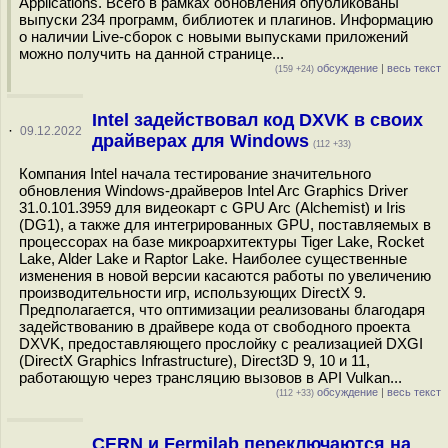
Applications. Всего в рамках обновления опубликованы
выпуски 234 программ, библиотек и плагинов. Информацию
о наличии Live-сборок с новыми выпусками приложений
можно получить на данной странице...
обсуждение
|
весь текст
(159 +24)
Intel задействовал код DXVK в своих
·
09.12.2022
драйверах для Windows
(112 +33)
Компания Intel начала тестирование значительного
обновления Windows-драйверов Intel Arc Graphics Driver
31.0.101.3959 для видеокарт с GPU Arc (Alchemist) и Iris
(DG1), а также для интегрированных GPU, поставляемых в
процессорах на базе микроархитектуры Tiger Lake, Rocket
Lake, Alder Lake и Raptor Lake. Наиболее существенные
изменения в новой версии касаются работы по увеличению
производительности игр, использующих DirectX 9.
Предполагается, что оптимизации реализованы благодаря
задействованию в драйвере кода от свободного проекта
DXVK, предоставляющего прослойку с реализацией DXGI
(DirectX Graphics Infrastructure), Direct3D 9, 10 и 11,
работающую через трансляцию вызовов в API Vulkan...
обсуждение
|
весь текст
(112 +33)
CERN и Fermilab переключаются на