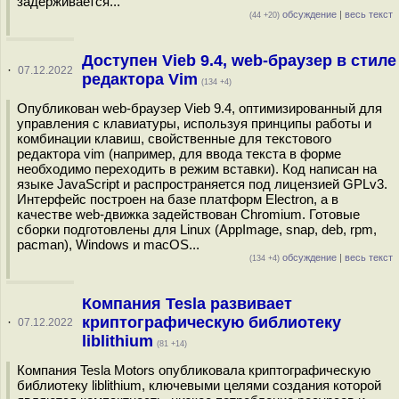
задерживается...
обсуждение
|
весь текст
(44 +20)
Доступен Vieb 9.4, web-браузер в стиле
·
07.12.2022
редактора Vim
(134 +4)
Опубликован web-браузер Vieb 9.4, оптимизированный для
управления с клавиатуры, используя принципы работы и
комбинации клавиш, свойственные для текстового
редактора vim (например, для ввода текста в форме
необходимо переходить в режим вставки). Код написан на
языке JavaScript и распространяется под лицензией GPLv3.
Интерфейс построен на базе платформ Electron, а в
качестве web-движка задействован Chromium. Готовые
сборки подготовлены для Linux (AppImage, snap, deb, rpm,
pacman), Windows и macOS...
обсуждение
|
весь текст
(134 +4)
Компания Tesla развивает
криптографическую библиотеку
·
07.12.2022
liblithium
(81 +14)
Компания Tesla Motors опубликовала криптографическую
библиотеку liblithium, ключевыми целями создания которой