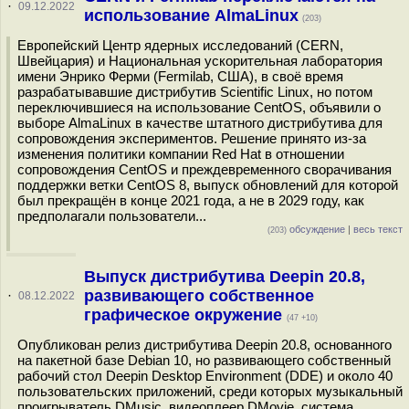
·
09.12.2022
использование AlmaLinux
(203)
Европейский Центр ядерных исследований (CERN,
Швейцария) и Национальная ускорительная лаборатория
имени Энрико Ферми (Fermilab, США), в своё время
разрабатывавшие дистрибутив Scientific Linux, но потом
переключившиеся на использование CentOS, объявили о
выборе AlmaLinux в качестве штатного дистрибутива для
сопровождения экспериментов. Решение принято из-за
изменения политики компании Red Hat в отношении
сопровождения CentOS и преждевременного сворачивания
поддержки ветки CentOS 8, выпуск обновлений для которой
был прекращён в конце 2021 года, а не в 2029 году, как
предполагали пользователи...
обсуждение
|
весь текст
(203)
Выпуск дистрибутива Deepin 20.8,
развивающего собственное
·
08.12.2022
графическое окружение
(47 +10)
Опубликован релиз дистрибутива Deepin 20.8, основанного
на пакетной базе Debian 10, но развивающего собственный
рабочий стол Deepin Desktop Environment (DDE) и около 40
пользовательских приложений, среди которых музыкальный
проигрыватель DMusic, видеоплеер DMovie, система