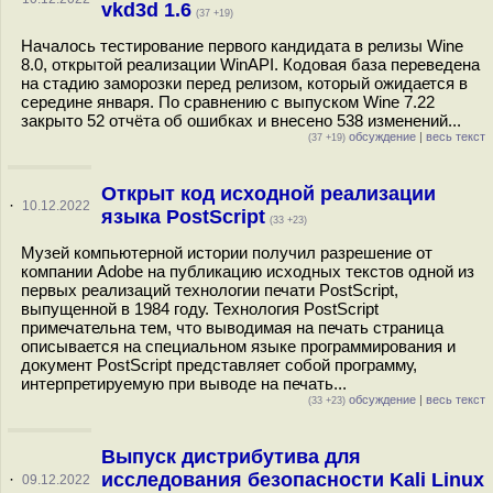
vkd3d 1.6
(37 +19)
Началось тестирование первого кандидата в релизы Wine
8.0, открытой реализации WinAPI. Кодовая база переведена
на стадию заморозки перед релизом, который ожидается в
середине января. По сравнению с выпуском Wine 7.22
закрыто 52 отчёта об ошибках и внесено 538 изменений...
обсуждение
|
весь текст
(37 +19)
Открыт код исходной реализации
·
10.12.2022
языка PostScript
(33 +23)
Музей компьютерной истории получил разрешение от
компании Adobe на публикацию исходных текстов одной из
первых реализаций технологии печати PostScript,
выпущенной в 1984 году. Технология PostScript
примечательна тем, что выводимая на печать страница
описывается на специальном языке программирования и
документ PostScript представляет собой программу,
интерпретируемую при выводе на печать...
обсуждение
|
весь текст
(33 +23)
Выпуск дистрибутива для
исследования безопасности Kali Linux
·
09.12.2022