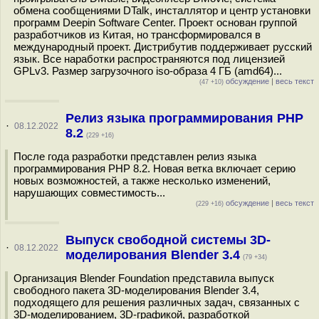
обмена сообщениями DTalk, инсталлятор и центр установки
программ Deepin Software Center. Проект основан группой
разработчиков из Китая, но трансформировался в
международный проект. Дистрибутив поддерживает русский
язык. Все наработки распространяются под лицензией
GPLv3. Размер загрузочного iso-образа 4 ГБ (amd64)...
обсуждение
|
весь текст
(47 +10)
Релиз языка программирования PHP
·
08.12.2022
8.2
(229 +16)
После года разработки представлен релиз языка
программирования PHP 8.2. Новая ветка включает серию
новых возможностей, а также несколько изменений,
нарушающих совместимость...
обсуждение
|
весь текст
(229 +16)
Выпуск свободной системы 3D-
·
08.12.2022
моделирования Blender 3.4
(79 +34)
Организация Blender Foundation представила выпуск
свободного пакета 3D-моделирования Blender 3.4,
подходящего для решения различных задач, связанных с
3D-моделированием, 3D-графикой, разработкой