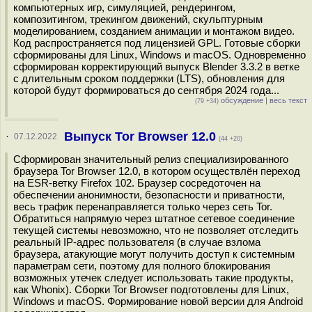
компьютерных игр, симуляцией, рендерингом,
композитингом, трекингом движений, скульптурным
моделированием, созданием анимации и монтажом видео.
Код распространяется под лицензией GPL. Готовые сборки
сформированы для Linux, Windows и macOS. Одновременно
сформирован корректирующий выпуск Blender 3.3.2 в ветке
с длительным сроком поддержки (LTS), обновления для
которой будут формироваться до сентября 2024 года...
обсуждение
|
весь текст
(79 +34)
Выпуск Tor Browser 12.0
·
07.12.2022
(44 +20)
Сформирован значительный релиз специализированного
браузера Tor Browser 12.0, в котором осуществлён переход
на ESR-ветку Firefox 102. Браузер сосредоточен на
обеспечении анонимности, безопасности и приватности,
весь трафик перенаправляется только через сеть Tor.
Обратиться напрямую через штатное сетевое соединение
текущей системы невозможно, что не позволяет отследить
реальный IP-адрес пользователя (в случае взлома
браузера, атакующие могут получить доступ к системным
параметрам сети, поэтому для полного блокирования
возможных утечек следует использовать такие продукты,
как Whonix). Сборки Tor Browser подготовлены для Linux,
Windows и macOS. Формирование новой версии для Android