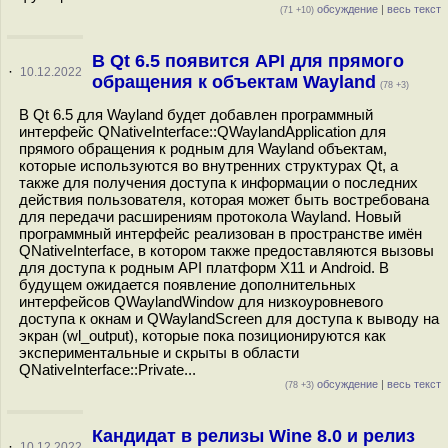
обсуждение
|
весь текст
(71 +10)
В Qt 6.5 появится API для прямого
·
10.12.2022
обращения к объектам Wayland
(78 +3)
В Qt 6.5 для Wayland будет добавлен программный
интерфейс QNativeInterface::QWaylandApplication для
прямого обращения к родным для Wayland объектам,
которые используются во внутренних структурах Qt, а
также для получения доступа к информации о последних
действия пользователя, которая может быть востребована
для передачи расширениям протокола Wayland. Новый
программный интерфейс реализован в пространстве имён
QNativeInterface, в котором также предоставляются вызовы
для доступа к родным API платформ X11 и Android. В
будущем ожидается появление дополнительных
интерфейсов QWaylandWindow для низкоуровневого
доступа к окнам и QWaylandScreen для доступа к выводу на
экран (wl_output), которые пока позиционируются как
экспериментальные и скрыты в области
QNativeInterface::Private...
обсуждение
|
весь текст
(78 +3)
Кандидат в релизы Wine 8.0 и релиз
·
10.12.2022