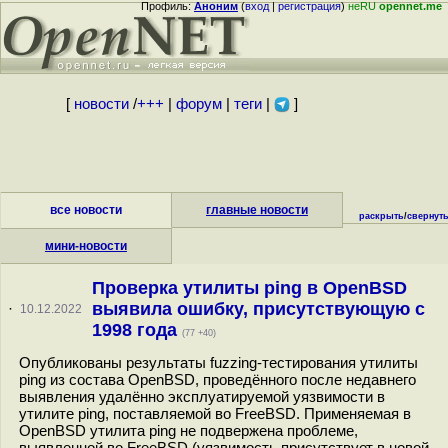
Профиль:
Аноним
(
вход
|
регистрация
)
неRU
opennet.me
[
новости
/
+++
|
форум
|
теги
|
]
все новости
главные новости
раскрыть
/
свернут
мини-новости
Проверка утилиты ping в OpenBSD
выявила ошибку, присутствующую с
·
10.12.2022
1998 года
(77 +40)
Опубликованы результаты fuzzing-тестирования утилиты
ping из состава OpenBSD, проведённого после недавнего
выявления удалённо эксплуатируемой уязвимости в
утилите ping, поставляемой во FreeBSD. Применяемая в
OpenBSD утилита ping не подвержена проблеме,
выявленной во FreeBSD (уязвимость присутствует в новой