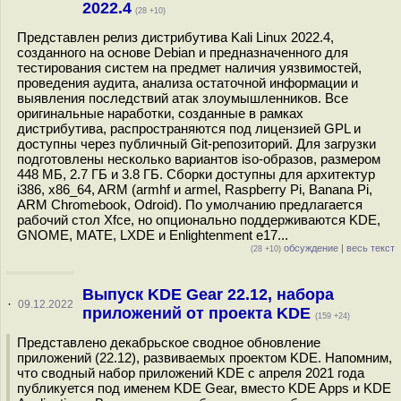
2022.4
(28 +10)
Представлен релиз дистрибутива Kali Linux 2022.4,
созданного на основе Debian и предназначенного для
тестирования систем на предмет наличия уязвимостей,
проведения аудита, анализа остаточной информации и
выявления последствий атак злоумышленников. Все
оригинальные наработки, созданные в рамках
дистрибутива, распространяются под лицензией GPL и
доступны через публичный Git-репозиторий. Для загрузки
подготовлены несколько вариантов iso-образов, размером
448 МБ, 2.7 ГБ и 3.8 ГБ. Сборки доступны для архитектур
i386, x86_64, ARM (armhf и armel, Raspberry Pi, Banana Pi,
ARM Chromebook, Odroid). По умолчанию предлагается
рабочий стол Xfce, но опционально поддерживаются KDE,
GNOME, MATE, LXDE и Enlightenment e17...
обсуждение
|
весь текст
(28 +10)
Выпуск KDE Gear 22.12, набора
·
09.12.2022
приложений от проекта KDE
(159 +24)
Представлено декабрьское сводное обновление
приложений (22.12), развиваемых проектом KDE. Напомним,
что сводный набор приложений KDE c апреля 2021 года
публикуется под именем KDE Gear, вместо KDE Apps и KDE