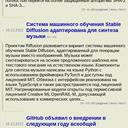
полностью перейти на более защищённые алгоритмы SHA-2
и SHA-3...
обсуждение
|
весь текст
(29 +6)
Система машинного обучения Stable
Diffusion адаптирована для синтеза
·
16.12.2022
музыки
(56 +19)
Проектом Riffusion развивается вариант системы машинного
обучения Stable Diffusion, адаптированный для генерации
музыки вместо изображений. Музыка может
синтезироваться на основе предложенного шаблона или
текстового описания на естественном языке. Компоненты
для синтеза музыки написаны на языке Python с
использованием фреймворка PyTorch и доступны под
лицензией MIT. Обвязка с интерфейсом реализована на
языке TypeScript и также распространяется под лицензией
MIT. Натренированные модели открыты под пермиссивной
лицензией Creative ML OpenRAIL-M, допускающей
использование в коммерческих целях...
обсуждение
|
весь текст
(56 +19)
GitHub объявил о внедрении в
следующем году всеобщей
·
16.12.2022