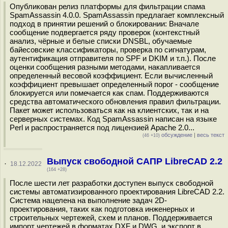
Опубликован релиз платформы для фильтрации спама
SpamAssassin 4.0.0. SpamAssassin предлагает комплексный
подход в принятии решений о блокировании: Вначале
сообщение подвергается ряду проверок (контекстный
анализ, чёрные и белые списки DNSBL, обучаемые
байесовские классификаторы, проверка по сигнатурам,
аутентификация отправителя по SPF и DKIM и т.п.). После
оценки сообщения разными методами, накапливается
определенный весовой коэффициент. Если вычисленный
коэффициент превышает определенный порог - сообщение
блокируется или помечается как спам. Поддерживаются
средства автоматического обновления правил фильтрации.
Пакет может использоваться как на клиентских, так и на
серверных системах. Код SpamAssassin написан на языке
Perl и распространяется под лицензией Apache 2.0...
обсуждение
|
весь текст
(46 +10)
Выпуск свободной САПР LibreCAD 2.2
·
18.12.2022
(164 +28)
После шести лет разработки доступен выпуск свободной
системы автоматизированного проектирования LibreCAD 2.2.
Система нацелена на выполнение задач 2D-
проектирования, таких как подготовка инженерных и
строительных чертежей, схем и планов. Поддерживается
импорт чертежей в форматах DXF и DWG, и экспорт в