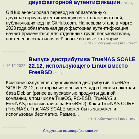
двухфакторной аутентификации
(158 –14)
GitHub анонсировал перевод на обязательную
двухфакторную аутентификацию всех пользователей,
публикующих код на GitHub.com. На первом этапе в марте
2023 года обязательная двухфакторная аутентификация
начнёт применяться для отдельных групп пользователей,
постепенно охватывая всё новые и новые категории...
обсуждение
|
весь текст
(158 –14)
Выпуск дистрибутива TrueNAS SCALE
22.12, использующего Linux вместо
·
16.12.2022
FreeBSD
(78 +8)
Компания iXsystems опубликовала дистрибутив TrueNAS
SCALE 22.12, в котором используется ядро Linux и пакетная
база Debian (ранее выпускаемые продукты данной
компании, в том числе TrueOS, PC-BSD, TrueNAS и
FreeNAS, основывались на FreeBSD). Как и TrueNAS CORE
(FreeNAS), TrueNAS SCALE может быть загружен и
использован бесплатно. Размер...
обсуждение
|
весь текст
(78 +8)
Следующая страница (раньше) >>