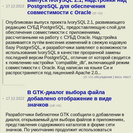
Выпуск IvorySQL 2.1, надстройки над
PostgreSQL для обеспечения
·
17.12.2022
совместимости с Oracle
(33 +22)
Опубликован выпуск проекта IvorySQL 2.1, развивающего
редакцию СУБД PostgreSQL, предоставляющую слой для
обеспечения совместимости с приложениями,
рассчитанными на работу с СУБД Oracle. Надстройка
развивается путём внесения изменений в свежую кодовую
базу PostgreSQL, и разработчики заявляют о возможности
использования IvorySQL в качестве прозрачной замены
последней версии PostgreSQL, отличие от которой сводится
к появлению настройки "compatible_db", включающей режим
совместимости с Oracle. Код написан на языке Си и
распространяется под лицензией Apache 2.0...
обсуждение
|
весь текст
(33 +22)
В GTK-диалог выбора файла
добавлено отображение в виде
·
17.12.2022
значков
(148 +21)
Разработчики библиотеки GTK сообщили о добавлении в
диалог, открываемый для выбора файлов в приложениях,
представления содержимого каталогов в форме сети
значков. По умолчанию продолжит использоваться