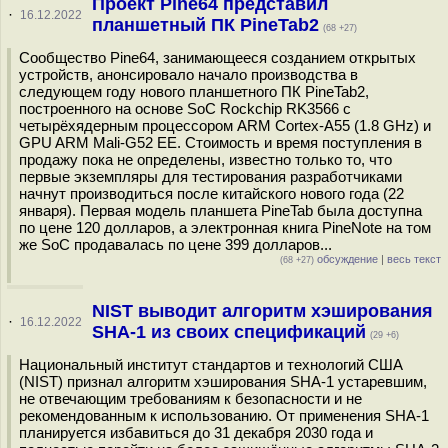
Проект Pine64 представил
·
16.12.2022
планшетный ПК PineTab2
(68 +27)
Сообщество Pine64, занимающееся созданием открытых
устройств, анонсировало начало производства в
следующем году нового планшетного ПК PineTab2,
построенного на основе SoC Rockchip RK3566 с
четырёхядерным процессором ARM Cortex-A55 (1.8 GHz) и
GPU ARM Mali-G52 EE. Стоимость и время поступления в
продажу пока не определены, известно только то, что
первые экземпляры для тестирования разработчиками
начнут производиться после китайского нового года (22
января). Первая модель планшета PineTab была доступна
по цене 120 долларов, а электронная книга PineNote на том
же SoC продавалась по цене 399 долларов...
обсуждение
|
весь текст
(68 +27)
NIST выводит алгоритм хэширования
·
16.12.2022
SHA-1 из своих спецификаций
(29 +6)
Национальный институт стандартов и технологий США
(NIST) признал алгоритм хэширования SHA-1 устаревшим,
не отвечающим требованиям к безопасности и не
рекомендованным к использованию. От применения SHA-1
планируется избавиться до 31 декабря 2030 года и