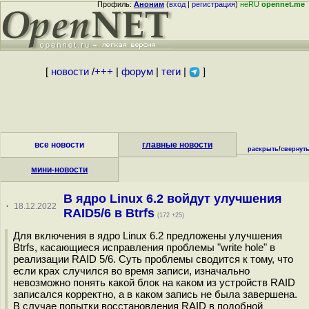
Профиль:
Аноним
(
вход
|
регистрация
)
неRU
opennet.me
[
новости
/
+++
|
форум
|
теги
|
]
все новости
главные новости
раскрыть
/
свернут
мини-новости
В ядро Linux 6.2 войдут улучшения
·
18.12.2022
RAID5/6 в Btrfs
(172 +25)
Для включения в ядро Linux 6.2 предложены улучшения
Btrfs, касающиеся исправления проблемы "write hole" в
реализации RAID 5/6. Суть проблемы сводится к тому, что
если крах случился во время записи, изначально
невозможно понять какой блок на каком из устройств RAID
записался корректно, а в каком запись не была завершена.
В случае попытки восстановления RAID в подобной