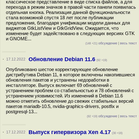
классическое представление в виде списка файлов, а для
перехода в режим значков в правой части панели появилась
отдельная кнопка. Реализация данной функциональности
стала возможной спустя 18 лет после публикации
предложения, благодаря унификации модели данных для
виджетов GtkListView и GtkGridView. Ожидается, что
изменение будет задействовано в следующих версиях GTK
и GNOME...
обсуждение
|
весь текст
(148 +21)
Обновление Debian 11.6
·
17.12.2022
(92 +19)
Опубликовано шестое корректирующее обновление
дистрибутива Debian 11, в которое включены накопившиеся
обновления пакетов и устранены недоработки в
инсталляторе. Выпуск включает 69 обновлений с
устранением проблем со стабильностью и 78 обновлений с
устранением уязвимостей. Из изменений в Debian 11.6
можно отметить обновление до свежих стабильных версий
пакетов mariadb-10.5, nvidia-graphics-drivers, postfix и
postgresql-13...
обсуждение
|
весь текст
(92 +19)
Выпуск гипервизора Xen 4.17
·
17.12.2022
(30 +16)