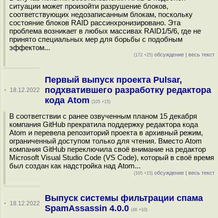
ситуации может произойти разрушение блоков,
соответствующих недозаписанным блокам, поскольку
состояние блоков RAID рассинхронизировано. Эта
проблема возникает в любых массивах RAID1/5/6, где не
принято специальных мер для борьбы с подобным
эффектом...
обсуждение
|
весь текст
(172 +25)
Первый выпуск проекта Pulsar,
подхватившего разработку редактора
·
18.12.2022
кода Atom
(105 +15)
В соответствии с ранее озвученным планом 15 декабря
компания GitHub прекратила поддержку редактора кода
Atom и перевела репозиторий проекта в архивный режим,
ограниченный доступом только для чтения. Вместо Atom
компания GitHub переключила своё внимание на редактор
Microsoft Visual Studio Code (VS Code), который в своё время
был создан как надстройка над Atom...
обсуждение
|
весь текст
(105 +15)
Выпуск системы фильтрации спама
·
18.12.2022
SpamAssassin 4.0.0
(46 +10)