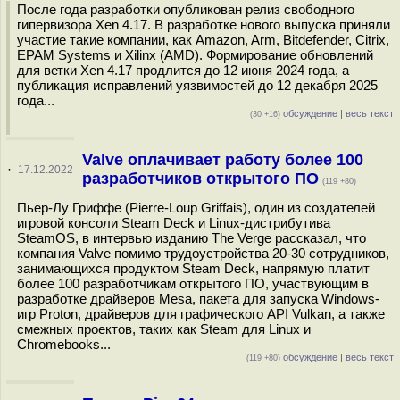
После года разработки опубликован релиз свободного
гипервизора Xen 4.17. В разработке нового выпуска приняли
участие такие компании, как Amazon, Arm, Bitdefender, Citrix,
EPAM Systems и Xilinx (AMD). Формирование обновлений
для ветки Xen 4.17 продлится до 12 июня 2024 года, а
публикация исправлений уязвимостей до 12 декабря 2025
года...
обсуждение
|
весь текст
(30 +16)
Valve оплачивает работу более 100
·
17.12.2022
разработчиков открытого ПО
(119 +80)
Пьер-Лу Гриффе (Pierre-Loup Griffais), один из создателей
игровой консоли Steam Deck и Linux-дистрибутива
SteamOS, в интервью изданию The Verge рассказал, что
компания Valve помимо трудоустройства 20-30 сотрудников,
занимающихся продуктом Steam Deck, напрямую платит
более 100 разработчикам открытого ПО, участвующим в
разработке драйверов Mesa, пакета для запуска Windows-
игр Proton, драйверов для графического API Vulkan, а также
смежных проектов, таких как Steam для Linux и
Chromebooks...
обсуждение
|
весь текст
(119 +80)