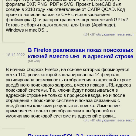
форматы DXF, PNG, PDF и SVG. Проект LibreCAD был
создан в 2010 году как ответвление от САПР QCAD. Код
проекта написан на языке С++ c использованием
фреймворка Qt и распространяется под лицензией GPLv2.
Готовые сборки подготовлены для Linux (AppImage),
Windows и macOS...
обсуждение
|
весь текст
(164 +28)
В Firefox реализован показ поисковых
·
18.12.2022
ключей вместо URL в адресной строке
(141 –48)
В ночных сборках Firefox, на основе которых формируется
ветка 110, релиз которой запланирован на 14 февраля,
активирована возможность отображения в адресной строке
введённого поискового запроса, вместо показа URL-адреса
поисковой системы. Т.е. ключи будут показываться в
адресной строке не только в процессе ввода, но и после
обращения к поисковой системе и показа связанных с
введёнными ключами результатов поиска. Изменение
применяется только при обращении к выбранной по
умолчанию поисковой системе из адресной строки...
обсуждение
|
весь текст
(141 –48)