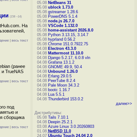
05.08
NetBeans 31
05.08
ublock 1.73.0
05.08
gstreamer 1.28.6
ции
05.08
PowerDNS 5.1.4
(158 –14)
05.08
node.js 26.7.0
tHub.com. На
05.08
VSCode 1.132.0
05.08
home-assistant 2026.8.0
ьзователей,
05.08
Python 3.13.15, 3.14.7
05.08
hyprland 0.56.2
дение
|
весь текст
05.08
Chrome 151.0.7922.75
04.08
Electron 43.3.0
04.08
Mattermost 11.10.0
04.08
Django 5.2.17, 6.0.8
vln
04.08
Grafana 13.1.2
ebian (ранее
04.08
GNOME 49.9, 50.4
к и TrueNAS
04.08
Unbound 1.26.0
04.08
Erlang 29.0.5
04.08
PeerTube 8.2.4
дение
|
весь текст
04.08
Pale Moon 34.3.2
04.08
bootc 1.16.7
04.08
Lua 5.5.1
04.08
Thunderbird 153.0.2
далее>>
ого под
амятью и
Дистрибутивы:
ия сборщика
05.08
Tails 7.10.1
04.08
Deepin 25.2.1
03.08
Azure Linux 3.0.20260803
дение
|
весь текст
01.08
NetBSD 11.0
24.07
Ubuntu Touch 24.04 2.0