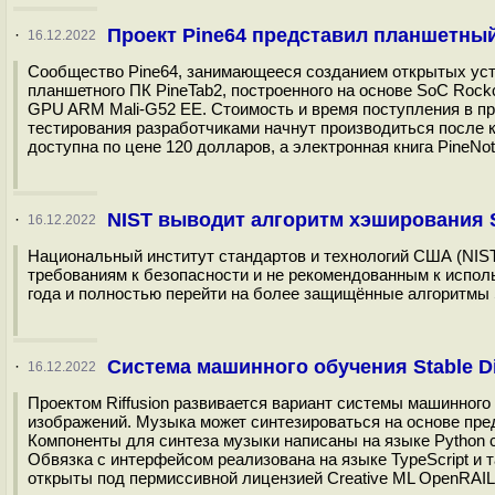
Проект Pine64 представил планшетный
·
16.12.2022
Сообщество Pine64, занимающееся созданием открытых уст
планшетного ПК PineTab2, построенного на основе SoC Roc
GPU ARM Mali-G52 EE. Стоимость и время поступления в пр
тестирования разработчиками начнут производиться после к
доступна по цене 120 долларов, а электронная книга PineNo
NIST выводит алгоритм хэширования 
·
16.12.2022
Национальный институт стандартов и технологий США (NIS
требованиям к безопасности и не рекомендованным к испол
года и полностью перейти на более защищённые алгоритмы 
Система машинного обучения Stable Di
·
16.12.2022
Проектом Riffusion развивается вариант системы машинного 
изображений. Музыка может синтезироваться на основе пре
Компоненты для синтеза музыки написаны на языке Python 
Обвязка с интерфейсом реализована на языке TypeScript и 
открыты под пермиссивной лицензией Creative ML OpenRAIL