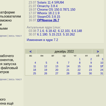
23.07
Solaris 11.4 SRU94
21.07
Omarchy 3.8.4
19.07
Chrome OS 150.0.7871.150
платформе
17.07
Whonix 18.2.1.9
ользователям
16.07
SteamOS 3.8.15
озможно
16.07
OPNsense 26.7
и
Актуальные ядра Linux:
нными
03.08
7.1.6
,
6.18.42
,
6.12.101
,
6.6.148
30.07
6.1.180
,
5.15.213
,
5.10.262
дение
|
весь текст
Изменения в ядре 7.2
<
декабрь 2022
>
рабочего
вс
пн
вт
ср
чт
пт
сб
онентов,
1
2
3
4
5
6
7
8
9
10
ля запуска
11
12
13
14
15
16
17
, файловый
18
19
20
21
22
23
24
метров
25
26
27
28
29
30
31
дение
|
весь текст
ного
лена ещё