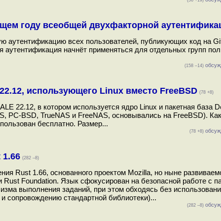
(56 +19)
ющем году всеобщей двухфакторной аутентифика
ю аутентификацию всех пользователей, публикующих код на Gi
ая аутентификация начнёт применяться для отдельных групп пол
обсуж
(158 –14)
2.12, использующего Linux вместо FreeBSD
(78 +8)
E 22.12, в котором используется ядро Linux и пакетная база D
S, PC-BSD, TrueNAS и FreeNAS, основывались на FreeBSD). Ка
ользован бесплатно. Размер...
обсуж
(78 +8)
 1.66
(282 –8)
я Rust 1.66, основанного проектом Mozilla, но ныне развиваем
Rust Foundation. Язык сфокусирован на безопасной работе с п
изма выполнения заданий, при этом обходясь без использован
и и сопровождению стандартной библиотеки)...
обсуж
(282 –8)