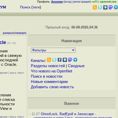
Профиль:
Аноним
(
вход
|
регистрация
)
неRU
opennet.me
РУМ
Поиск
(
теги
)
Прошлый вход:
06-08-2026,04:36
раскрыть
/
свернуть
Навигация
cle
(33 +22)
ения
ий в свежую
последней
Каналы:
с Oracle.
Разделы новостей
|
Сводные
Что нового на OpenNet
дение
|
весь текст
Поиск в новостях
Новые комментарии
Добавить свою новость
вления
е списка
Важное
альности
View и
-
11.07
GhostLock, BadEpoll и Januscape -
дение
|
весь текст
уязвимости в ядре Linux, позволяющие получить