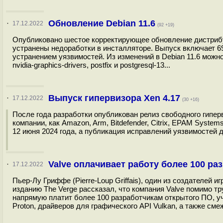
Обновление Debian 11.6
·
17.12.2022
(92 +19)
Опубликовано шестое корректирующее обновление дистрибут
устранены недоработки в инсталляторе. Выпуск включает 6
устранением уязвимостей. Из изменений в Debian 11.6 можн
nvidia-graphics-drivers, postfix и postgresql-13...
Выпуск гипервизора Xen 4.17
·
17.12.2022
(30 +16)
После года разработки опубликован релиз свободного гиперв
компании, как Amazon, Arm, Bitdefender, Citrix, EPAM Syste
12 июня 2024 года, а публикация исправлений уязвимостей до
Valve оплачивает работу более 100 ра
·
17.12.2022
Пьер-Лу Гриффе (Pierre-Loup Griffais), один из создателей 
изданию The Verge рассказал, что компания Valve помимо т
напрямую платит более 100 разработчикам открытого ПО, у
Proton, драйверов для графического API Vulkan, а также сме