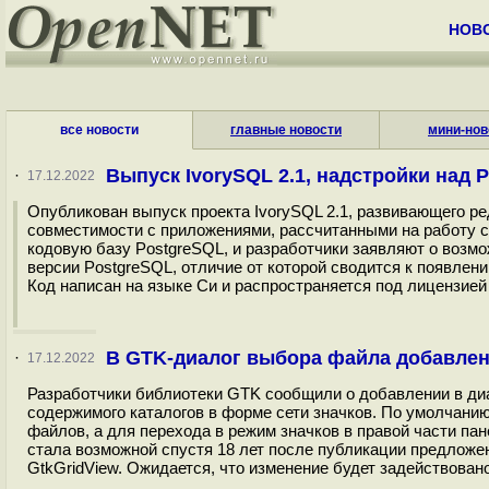
НОВ
все новости
главные новости
мини-нов
Выпуск IvorySQL 2.1, надстройки над 
·
17.12.2022
Опубликован выпуск проекта IvorySQL 2.1, развивающего 
совместимости с приложениями, рассчитанными на работу с
кодовую базу PostgreSQL, и разработчики заявляют о возм
версии PostgreSQL, отличие от которой сводится к появлен
Код написан на языке Си и распространяется под лицензией 
В GTK-диалог выбора файла добавлен
·
17.12.2022
Разработчики библиотеки GTK сообщили о добавлении в ди
содержимого каталогов в форме сети значков. По умолчани
файлов, а для перехода в режим значков в правой части па
стала возможной спустя 18 лет после публикации предложе
GtkGridView. Ожидается, что изменение будет задействова