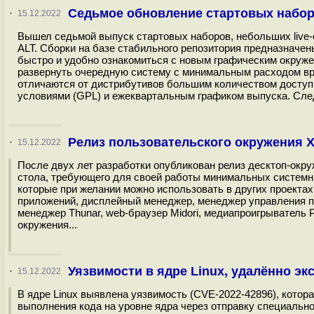
Седьмое обновление стартовых набор
·
15.12.2022
Вышел седьмой выпуск стартовых наборов, небольших live
ALT. Сборки на базе стабильного репозитория предназначе
быстро и удобно ознакомиться с новым графическим окруж
развернуть очередную систему с минимальным расходом вр
отличаются от дистрибутивов большим количеством доступ
условиями (GPL) и ежеквартальным графиком выпуска. След
Релиз пользовательского окружения Xf
·
15.12.2022
После двух лет разработки опубликован релиз десктоп-окру
стола, требующего для своей работы минимальных системны
которые при желании можно использовать в других проектах
приложений, дисплейный менеджер, менеджер управления п
менеджер Thunar, web-браузер Midori, медиапроигрыватель 
окружения...
Уязвимости в ядре Linux, удалённо эк
·
15.12.2022
В ядре Linux выявлена уязвимость (CVE-2022-42896), котор
выполнения кода на уровне ядра через отправку специально