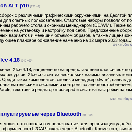
ов ALT p10
(156 +3)
-сборок с различными графическими окружениями, на Десятой 
ны для опытных пользователей. Стартовые наборы позволяют п
ением рабочего стола и оконным менеджером (DE/WM). Также в
емени на установку и настройку под себя. Предложенные сборк
ных вариантов и меньшим объёмом образов, а также лицензио
ующее плановое обновление намечено на 12 марта 2023 года...
обсуж
(156 +3)
ce 4.18
(240 +65)
жения Xfce 4.18, нацеленного на предоставление классического 
х ресурсов. Xfce состоит из нескольких взаимосвязанных комп
. Среди таких компонентов: оконный менеджер xfwm4, панель д
ользовательскими сессиями и контроля за энергопотреблением
Parole, текстовый редактор mousepad и система настройки пара
обсуж
(240 +65)
сплуатируемые через Bluetooth
(56 +20)
ая может потенциально использоваться для организации удалён
 оформленного L2CAP-пакета через Bluetooth. Кроме того, выяв