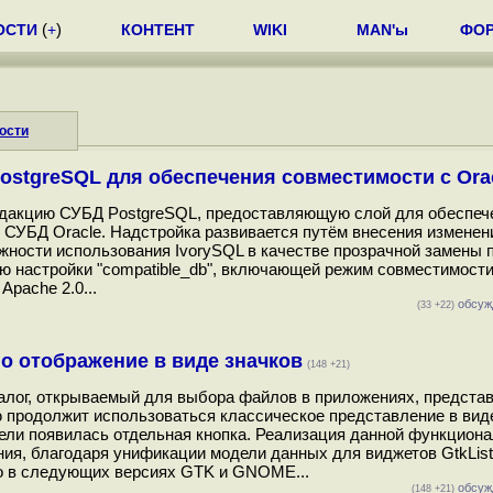
ОСТИ
(
+
)
КОНТЕНТ
WIKI
MAN'ы
ФО
ости
PostgreSQL для обеспечения совместимости с Ora
редакцию СУБД PostgreSQL, предоставляющую слой для обеспеч
 СУБД Oracle. Надстройка развивается путём внесения изменен
ожности использования IvorySQL в качестве прозрачной замены 
ию настройки "compatible_db", включающей режим совместимости 
Apache 2.0...
обсуж
(33 +22)
о отображение в виде значков
(148 +21)
алог, открываемый для выбора файлов в приложениях, предста
ю продолжит использоваться классическое представление в вид
нели появилась отдельная кнопка. Реализация данной функцион
ния, благодаря унификации модели данных для виджетов GtkList
но в следующих версиях GTK и GNOME...
обсуж
(148 +21)