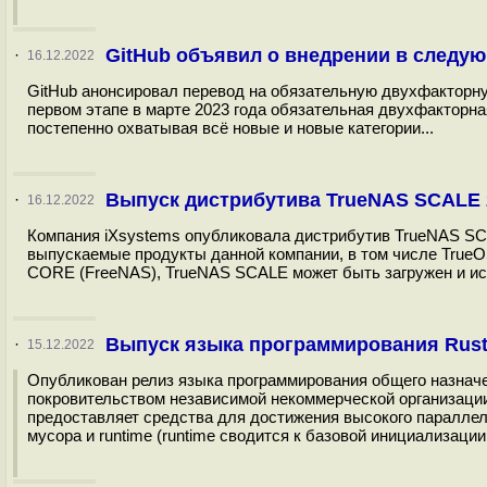
GitHub объявил о внедрении в следу
·
16.12.2022
GitHub анонсировал перевод на обязательную двухфакторну
первом этапе в марте 2023 года обязательная двухфакторн
постепенно охватывая всё новые и новые категории...
Выпуск дистрибутива TrueNAS SCALE 2
·
16.12.2022
Компания iXsystems опубликовала дистрибутив TrueNAS SCAL
выпускаемые продукты данной компании, в том числе TrueO
CORE (FreeNAS), TrueNAS SCALE может быть загружен и исп
Выпуск языка программирования Rust
·
15.12.2022
Опубликован релиз языка программирования общего назначени
покровительством независимой некоммерческой организации 
предоставляет средства для достижения высокого параллел
мусора и runtime (runtime сводится к базовой инициализаци