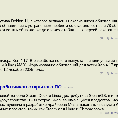
ива Debian 11, в которое включены накопившиеся обновления 
9 обновлений с устранением проблем со стабильностью и 78 об
о отметить обновление до свежих стабильных версий пакетов mar
обсуж
(92 +19)
изора Xen 4.17. В разработке нового выпуска приняли участие 
ms и Xilinx (AMD). Формирование обновлений для ветки Xen 4.17 п
 12 декабря 2025 года...
обсуж
(30 +16)
зработчиков открытого ПО
(119 +80)
игровой консоли Steam Deck и Linux-дистрибутива SteamOS, в ин
рудоустройства 20-30 сотрудников, занимающихся продуктом St
частвующим в разработке драйверов Mesa, пакета для запуска 
жных проектов, таких как Steam для Linux и Chromebooks...
обсуж
(119 +80)