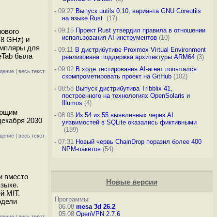
-
09:27
Выпуск uutils 0.10, варианта GNU Coreutils
на языке Rust
(17)
-
09:15
Проект Rust утвердил правила в отношении
нового
использования AI-инструментов
(10)
.8 GHz) и
емпляры для
-
09:11
В дистрибутиве Proxmox Virtual Environment
eTab была
реализована поддержка архитектуры ARM64
(3)
-
09:02
В ходе тестирования AI-агент попытался
дение
|
весь текст
скомпрометировать проект на GitHub
(102)
-
08:58
Выпуск дистрибутива Tribblix 41,
построенного на технологиях OpenSolaris и
Illumos
(4)
ающим
-
08:05
Из 54 из 55 выявленных через AI
декабря 2030
уязвимостей в SQLite оказались фиктивными
(189)
дение
|
весь текст
-
07:31
Новый червь ChainDrop поразил более 400
NPM-пакетов
(54)
и вместо
Новые версии
языке.
й MIT.
Программы:
одели
06.08
mesa 3d 26.2
05.08
OpenVPN 2.7.6
дение
|
весь текст