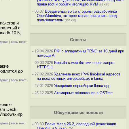
права root и обойти изоляцию KVM
(82 +34)
-
08.07
Вредительство со стороны разработчика
OpenMandriva, которое могло причинить вред
пользователям
(107 +33)
пакетов и
новлений с
iadb-10.5,
Советы
дение
|
весь текст
-
19.04.2026
PKI с аппаратным TRNG за 10 дней при
помощи AI
-
09.03.2026
Борьба с web-ботами через запрет
такие
HTTP/1.1
родлится до
-
27.02.2026
Удаление всех IPv6 link-local адресов
на всех сетевых интерфейсах в Linux
дение
|
весь текст
-
27.01.2026
Ускорение пересборки llama.cpp
-
25.12.2025
Атомарные обновления в OSTree
тервью
eam Deck,
Обсуждаемые новости
Windows-игр
дение
|
весь текст
-
09:30
Релиз Mesa 26.2, свободной реализации
OpenGL и Vulkan
(5)