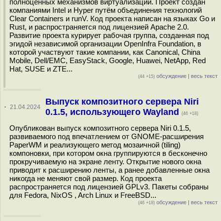
полноценных механизмов виртуализации. Проект создан
компаниями Intel и Hyper путём объединения технологий
Clear Containers и runV. Код проекта написан на языках Go и
Rust, и распространяется под лицензией Apache 2.0.
Развитие проекта курирует рабочая группа, созданная под
эгидой независимой организации OpenInfra Foundation, в
которой участвуют такие компании, как Canonical, China
Mobile, Dell/EMC, EasyStack, Google, Huawei, NetApp, Red
Hat, SUSE и ZTE...
обсуждение
|
весь текст
(44 +15)
Выпуск композитного сервера Niri
·
21.04.2024
0.1.5, использующего Wayland
(46 +18)
Опубликован выпуск композитного сервера Niri 0.1.5,
развиваемого под впечатлением от GNOME-расширения
PaperWM и реализующего метод мозаичной (tiling)
компоновки, при котором окна группируются в бесконечно
прокручиваемую на экране ленту. Открытие нового окна
приводит к расширению ленты, а ранее добавленные окна
никогда не меняют свой размер. Код проекта
распространяется под лицензией GPLv3. Пакеты собраны
для Fedora, NixOS , Arch Linux и FreeBSD...
обсуждение
|
весь текст
(46 +18)