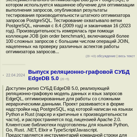
котором используется машинное обучение для оптимизации
выполнения запросов, опубликовал результаты
тестирования производительности штатного оптимизатора
запросов PostgreSQL. Тестирование охватывало ветки
PostgreSQL, начиная с 8.4 (2009 год) и заканчивая 16 (2023
год). Производительность измерялась при помощи
коллекции JOB (join order benchmark), включающей более
100 сложных запросов с большим числом операций JOIN,
нацеленных на проверку различных аспектов работы
оптимизатора запросов...
обсуждение
|
весь текст
(29 +43)
Выпуск реляционно-графовой СУБД
·
22.04.2024
EdgeDB 5.0
(20 +5)
Доступен релиз СУБД EdgeDB 5.0, реализующей
реляционно-графовую модель данных и язык запросов
EdgeQL, оптимизированные для работы со сложными
иерархическими данными. Проект развивается в форме
надстройки над PostgreSQL, код которой написан на языках
Python и Rust (парсер и критичные к производительности
части), и распространяется под лицензией Apache 2.0.
Клиентские библиотеки подготовлены для языков Python,
Go, Rust. .NET, Elixir и TypeScript/Javascript.
Предоставляется инструментарий командной строки для