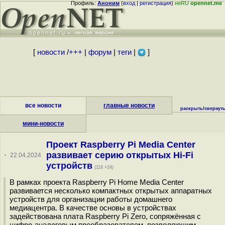
Профиль:
Аноним
(
вход
|
регистрация
)
неRU
opennet.me
[
новости
/
+++
|
форум
|
теги
|
]
все новости
главные новости
раскрыть
/
свернут
мини-новости
Проект Raspberry Pi Media Center
развивает серию открытых Hi-Fi
·
22.04.2024
устройств
(118 +24)
В рамках проекта Raspberry Pi Home Media Center
развивается несколько компактных открытых аппаратных
устройств для организации работы домашнего
медиацентра. В качестве основы в устройствах
задействована плата Raspberry Pi Zero, сопряжённая с
цифро-аналоговым преобразователем, позволяющим