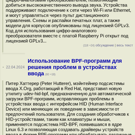
добиться высококачественного вывода звука. Устройства
поддерживают подключение к сети через Wi-Fi или Ethernet,
и могут управляться через пульт дистанционного
управления. Схемы и распайки печатных плат, а также
модели для корпусов опубликованы под лицензией GPLv3.
Код для использования цифро-аналогового
преобразователя вместе с платой Raspberry Pi открыт под
лицензией GPLv3...
обсуждение
|
весь текст
(118 +24)
Использование BPF-программ для
решения проблем в устройствах
·
22.04.2024
ввода
(60 +18)
Питер Хаттерер (Peter Hutterer), мэйнтейнер подсистемы
ввода X.Org, работающий в Red Hat, представил новую
утилиту udev-hid-bpf, предназначенную для автоматической
загрузки BPF-программ, исправляющих проблемы в
устройствах ввода с интерфейсом HID (Human Interface
Device) или меняющих их поведение в зависимости от
предпочтений пользователя. Для создания обработчиков к
HID-устройствами, таким как клавиатуры и мыши,
применяется подсистема HID-BPF, появившаяся в ядре
Linux 6.3 и позволяющая создавать драйверы устройств
ввода в форме BPF-программ или обрабатывать различные