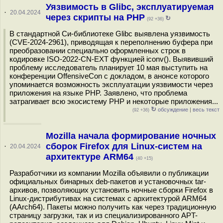
Уязвимость в Glibc, эксплуатируемая
·
20.04.2024
через скрипты на PHP
↻
(92 +36)
В стандартной Си-библиотеке Glibc выявлена уязвимость
(CVE-2024-2961), приводящая к переполнению буфера при
преобразовании специально оформленных строк в
кодировке ISO-2022-CN-EXT функцией iconv(). Выявивший
проблему исследователь планирует 10 мая выступить на
конференции OffensiveCon с докладом, в анонсе которого
упоминается возможность эксплуатации уязвимости через
приложения на языке PHP. Заявлено, что проблема
затрагивает всю экосистему PHP и некоторые приложения...
↻
обсуждение
|
весь текст
(92 +36)
Mozilla начала формирование ночных
сборок Firefox для Linux-систем на
·
20.04.2024
архитектуре ARM64
(40 +15)
Разработчики из компании Mozilla объявили о публикации
официальных бинарных deb-пакетов и установочных tar-
архивов, позволяющих установить ночные сборки Firefox в
Linux-дистрибутивах на системах с архитектурой ARM64
(AArch64). Пакеты можно получить как через традиционную
страницу загрузки, так и из специализированного APT-