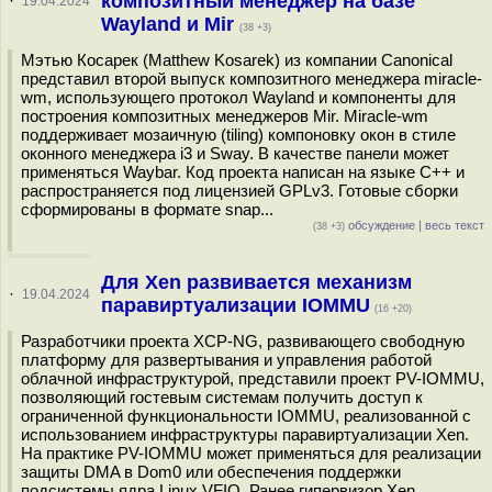
композитный менеджер на базе
·
19.04.2024
Wayland и Mir
(38 +3)
Мэтью Косарек (Matthew Kosarek) из компании Canonical
представил второй выпуск композитного менеджера miracle-
wm, использующего протокол Wayland и компоненты для
построения композитных менеджеров Mir. Miracle-wm
поддерживает мозаичную (tiling) компоновку окон в стиле
оконного менеджера i3 и Sway. В качестве панели может
применяться Waybar. Код проекта написан на языке C++ и
распространяется под лицензией GPLv3. Готовые сборки
сформированы в формате snap...
обсуждение
|
весь текст
(38 +3)
Для Xen развивается механизм
·
19.04.2024
паравиртуализации IOMMU
(16 +20)
Разработчики проекта XCP-NG, развивающего свободную
платформу для развертывания и управления работой
облачной инфраструктурой, представили проект PV-IOMMU,
позволяющий гостевым системам получить доступ к
ограниченной функциональности IOMMU, реализованной с
использованием инфраструктуры паравиртуализации Xen.
На практике PV-IOMMU может применяться для реализации
защиты DMA в Dom0 или обеспечения поддержки
подсистемы ядра Linux VFIO. Ранее гипервизор Xen