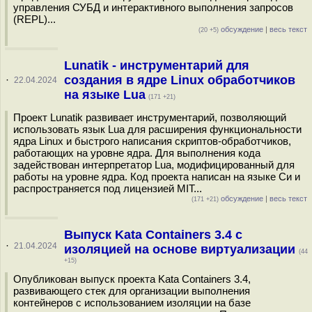
управления СУБД и интерактивного выполнения запросов
(REPL)...
обсуждение
|
весь текст
(20 +5)
Lunatik - инструментарий для
создания в ядре Linux обработчиков
·
22.04.2024
на языке Lua
(171 +21)
Проект Lunatik развивает инструментарий, позволяющий
использовать язык Lua для расширения функциональности
ядра Linux и быстрого написания скриптов-обработчиков,
работающих на уровне ядра. Для выполнения кода
задействован интерпретатор Lua, модифицированный для
работы на уровне ядра. Код проекта написан на языке Си и
распространяется под лицензией MIT...
обсуждение
|
весь текст
(171 +21)
Выпуск Kata Containers 3.4 с
·
21.04.2024
изоляцией на основе виртуализации
(44
+15)
Опубликован выпуск проекта Kata Containers 3.4,
развивающего стек для организации выполнения
контейнеров с использованием изоляции на базе