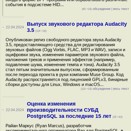
события в подсистеме HID...
обсуждение
|
весь текст
(60 +18)
Выпуск звукового редактора Audacity
·
22.04.2024
3.5
(118 +18)
Опубликован релиз свободного редактора звука Audacity
3.5, предоставляющего средства для редактирования
звуковых файлов (Ogg Vorbis, FLAC, MP3 и WAV), записи и
оцифровки звука, изменения параметров звукового файла,
наложения треков и применения эффектов (например,
подавление шума, изменение темпа и тона). Audacity 3.5
стал пятым значительным выпуском, сформированным
после перехода проекта в руки компании Muse Group. Код
Audacity распространяется под лицензией GPLv3, бинарные
сборки доступны для Linux, Windows и macOS...
обсуждение
|
весь текст
(118 +18)
Оценка изменения
производительности СУБД
·
22.04.2024
PostgreSQL за последние 15 лет
(29 +43)
Райан Маркус (Ryan Marcus), разработчик
экспериментального оптимизатора Bao для PostgreSQL, в