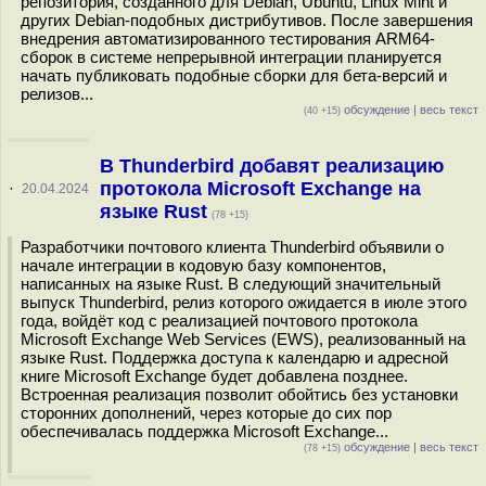
репозитория, созданного для Debian, Ubuntu, Linux Mint и
других Debian-подобных дистрибутивов. После завершения
внедрения автоматизированного тестирования ARM64-
сборок в системе непрерывной интеграции планируется
начать публиковать подобные сборки для бета-версий и
релизов...
обсуждение
|
весь текст
(40 +15)
В Thunderbird добавят реализацию
протокола Microsoft Exchange на
·
20.04.2024
языке Rust
(78 +15)
Разработчики почтового клиента Thunderbird объявили о
начале интеграции в кодовую базу компонентов,
написанных на языке Rust. В следующий значительный
выпуск Thunderbird, релиз которого ожидается в июле этого
года, войдёт код с реализацией почтового протокола
Microsoft Exchange Web Services (EWS), реализованный на
языке Rust. Поддержка доступа к календарю и адресной
книге Microsoft Exchange будет добавлена позднее.
Встроенная реализация позволит обойтись без установки
сторонних дополнений, через которые до сих пор
обеспечивалась поддержка Microsoft Exchange...
обсуждение
|
весь текст
(78 +15)