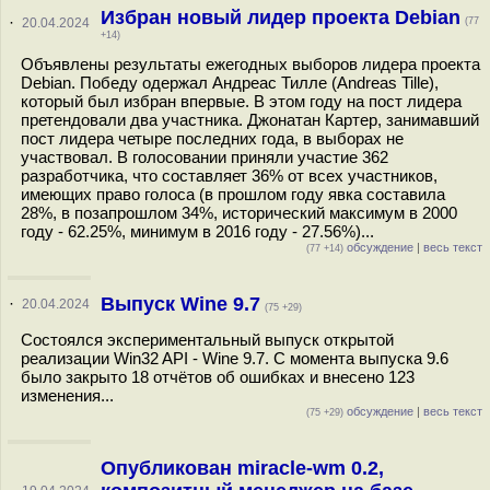
Избран новый лидер проекта Debian
·
20.04.2024
(77
+14)
Объявлены результаты ежегодных выборов лидера проекта
Debian. Победу одержал Андреас Тилле (Andreas Tille),
который был избран впервые. В этом году на пост лидера
претендовали два участника. Джонатан Картер, занимавший
пост лидера четыре последних года, в выборах не
участвовал. В голосовании приняли участие 362
разработчика, что составляет 36% от всех участников,
имеющих право голоса (в прошлом году явка составила
28%, в позапрошлом 34%, исторический максимум в 2000
году - 62.25%, минимум в 2016 году - 27.56%)...
обсуждение
|
весь текст
(77 +14)
Выпуск Wine 9.7
·
20.04.2024
(75 +29)
Состоялся экспериментальный выпуск открытой
реализации Win32 API - Wine 9.7. С момента выпуска 9.6
было закрыто 18 отчётов об ошибках и внесено 123
изменения...
обсуждение
|
весь текст
(75 +29)
Опубликован miracle-wm 0.2,