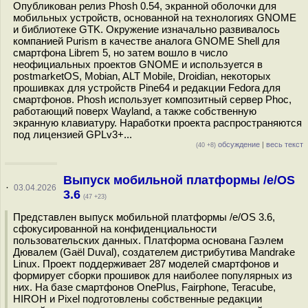
Опубликован релиз Phosh 0.54, экранной оболочки для
мобильных устройств, основанной на технологиях GNOME
и библиотеке GTK. Окружение изначально развивалось
компанией Purism в качестве аналога GNOME Shell для
смартфона Librem 5, но затем вошло в число
неофициальных проектов GNOME и используется в
postmarketOS, Mobian, ALT Mobile, Droidian, некоторых
прошивках для устройств Pine64 и редакции Fedora для
смартфонов. Phosh использует композитный сервер Phoc,
работающий поверх Wayland, а также собственную
экранную клавиатуру. Наработки проекта распространяются
под лицензией GPLv3+...
обсуждение
|
весь текст
(40 +8)
Выпуск мобильной платформы /e/OS
·
03.04.2026
3.6
(47 +23)
Представлен выпуск мобильной платформы /e/OS 3.6,
сфокусированной на конфиденциальности
пользовательских данных. Платформа основана Гаэлем
Дювалем (Gaël Duval), создателем дистрибутива Mandrake
Linux. Проект поддерживает 287 моделей смартфонов и
формирует сборки прошивок для наиболее популярных из
них. На базе смартфонов OnePlus, Fairphone, Teracube,
HIROH и Pixel подготовлены собственные редакции