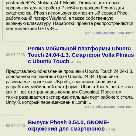
postmarketOS, Mobian, ALT Mobile, Droidian, некоторых
прошивках для устройств Pine64 и редакции Fedora для
смартфонов. Phosh использует композитный сервер Phoc,
работающий поверх Wayland, а также собственную
экранную клавиатуру. Наработки проекта распространяются
под лицензией GPLv3+...
обсуждение
|
весь текст
(28 +10)
Релиз мобильной платформы Ubuntu
Touch 24.04-1.3. Смартфон Volla Plinius
·
08.05.2026
с Ubuntu Touch
(45 +16)
Представлено обновление прошивки Ubuntu Touch 24.04-1.3,
основанной на пакетной базе Ubuntu 24.04. Прошивка
развивается проектом UBports, взявшим в свои руки
разработку мобильной платформы Ubuntu Touch, после того
как от неё отстранилась компания Canonical. Проектом
также развивается экспериментальный порт рабочего стола
Unity 8, который переименован в Lomiri...
обсуждение
|
весь текст
(45 +16)
Выпуск Phosh 0.54.0, GNOME-
·
06.04.2026
окружения для смартфонов
(40 +8)