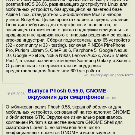
postmarketOS 26.06, развивающего дистрибутив Linux для
мобильных устройств, базирующийся на пакетной базе
Alpine Linux, стандартной Си-библиотеке Musl и наборе
утилит BusyBox. Целью проекта является предоставление
Linux-дистрибутива для смартфонов и планшетов, не
зависящего от жизненного цикла поддержки официальных
прошивок и не привязанного к типовым решениям основных
игроков индустрии. Сборки подготовлены для 65 устройств
(32 - community и 33 - testing), включая PINE64 PinePhone
Pro, Purism Librem 5, OnePlus 6, Fairphone 5, Google Nexus
10, Google Pixel 3a, Nokia N900, Lenovo A60xx, ASUS MeMo
Pad 7, а также различные модели Samsung Galaxy и Xiaomi.
Ограниченная экспериментальная поддержка
предоставлена для более чем 600 устройств...
обсуждение
|
весь текст
(45 +13)
Выпуск Phosh 0.55.0, GNOME-
·
18.05.2026
окружения для смартфонов
(28 +10)
Опубликован релиз Phosh 0.55, экранной оболочки для
мобильных устройств, основанной на технологиях GNOME
и библиотеке GTK. Окружение изначально развивалось
компанией Purism в качестве аналога GNOME Shell для
смартфона Librem 5, но затем вошло в число
неофициальных проектов GNOME и используется в