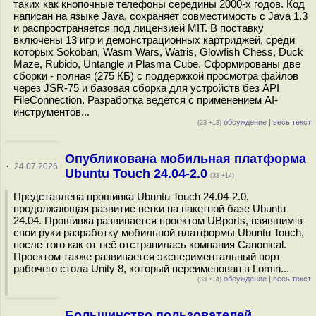
таких как кнопочные телефоны середины 2000-х годов. Код
написан на языке Java, сохраняет совместимость с Java 1.3
и распространяется под лицензией MIT. В поставку
включены 13 игр и демонстрационных картриджей, среди
которых Sokoban, Wasm Wars, Watris, Glowfish Chess, Duck
Maze, Rubido, Untangle и Plasma Cube. Сформированы две
сборки - полная (275 КБ) с поддержкой просмотра файлов
через JSR-75 и базовая сборка для устройств без API
FileConnection. Разработка ведётся с применением AI-
инструментов...
обсуждение
|
весь текст
(23 +13)
Опубликована мобильная платформа
·
24.07.2026
Ubuntu Touch 24.04-2.0
(33 +14)
Представлена прошивка Ubuntu Touch 24.04-2.0,
продолжающая развитие ветки на пакетной базе Ubuntu
24.04. Прошивка развивается проектом UBports, взявшим в
свои руки разработку мобильной платформы Ubuntu Touch,
после того как от неё отстранилась компания Canonical.
Проектом также развивается экспериментальный порт
рабочего стола Unity 8, который переименован в Lomiri...
обсуждение
|
весь текст
(33 +14)
Большинство пользователей