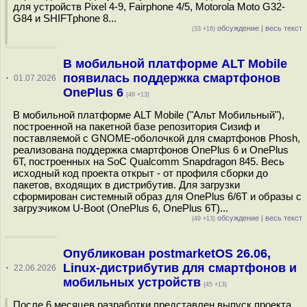
для устройств Pixel 4-9, Fairphone 4/5, Motorola Moto G32-
G84 и SHIFTphone 8...
обсуждение
|
весь текст
(33 +16)
В мобильной платформе ALT Mobile
появилась поддержка смартфонов
·
01.07.2026
OnePlus 6
(49 +13)
В мобильной платформе ALT Mobile ("Альт Мобильный"),
построенной на пакетной базе репозитория Сизиф и
поставляемой с GNOME-оболочкой для смартфонов Phosh,
реализована поддержка смартфонов OnePlus 6 и OnePlus
6T, построенных на SoC Qualcomm Snapdragon 845. Весь
исходный код проекта открыт - от профиля сборки до
пакетов, входящих в дистрибутив. Для загрузки
сформирован системный образ для OnePlus 6/6T и образы с
загрузчиком U-Boot (OnePlus 6, OnePlus 6T)...
обсуждение
|
весь текст
(49 +13)
Опубликован postmarketOS 26.06,
Linux-дистрибутив для смартфонов и
·
22.06.2026
мобильных устройств
(45 +13)
После 6 месяцев разработки представлен выпуск проекта