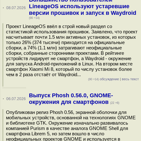
LineageOS используют устаревшие
·
08.07.2026
версии прошивок и запуск в Waydroid
(90 +14)
Проект LineageOS ввёл в строй новый раздел со
статистикой использования прошивок. Заявлено, что проект
насчитывает почти 1.5 млн активных установок, из которых
только 26% (374 тысячи) приходится на официальные
сборки, а 74% (1.1 млн) затрагивают неофициальные
сборки, собранные сторонними проектами. В рейтинге
устройств лидирует не смартфон, а Waydroid - окружение
для запуска Android-приложений в Linux. На втором месте
смартфон Xiaomi Mi 8, который по числу установок более
чем в 2 раза отстаёт от Waydroid...
обсуждение
|
весь текст
(90 +14)
Выпуск Phosh 0.56.0, GNOME-
·
06.07.2026
окружения для смартфонов
(22 +6)
Опубликован релиз Phosh 0.56, экранной оболочки для
мобильных устройств, основанной на технологиях GNOME
и библиотеке GTK. Окружение изначально развивалось
компанией Purism в качестве аналога GNOME Shell для
смартфона Librem 5, но затем вошло в число
неофициальных проектов GNOME и используется в