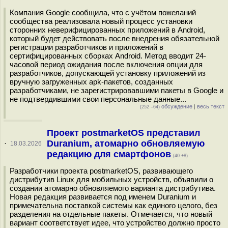
Компания Google сообщила, что с учётом пожеланий
сообщества реализовала новый процесс установки
сторонних неверифицированных приложений в Android,
который будет действовать после внедрения обязательной
регистрации разработчиков и приложений в
сертифицированных сборках Android. Метод вводит 24-
часовой период ожидания после включения опции для
разработчиков, допускающей установку приложений из
вручную загруженных apk-пакетов, созданных
разработчиками, не зарегистрировавшими пакеты в Google и
не подтвердившими свои персональные данные...
обсуждение
|
весь текст
(252 –64)
Проект postmarketOS представил
Duranium, атомарно обновляемую
·
18.03.2026
редакцию для смартфонов
(40 +8)
Разработчики проекта postmarketOS, развивающего
дистрибутив Linux для мобильных устройств, объявили о
создании атомарно обновляемого варианта дистрибутива.
Новая редакция развивается под именем Duranium и
примечательна поставкой системы как единого целого, без
разделения на отдельные пакеты. Отмечается, что новый
вариант соответствует идее, что устройство должно просто