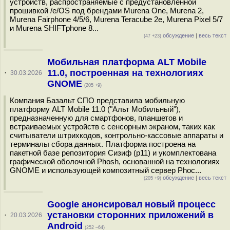
устройств, распространяемые с предустановленной
прошивкой /e/OS под брендами Murena One, Murena 2,
Murena Fairphone 4/5/6, Murena Teracube 2e, Murena Pixel 5/7
и Murena SHIFTphone 8...
обсуждение
|
весь текст
(47 +23)
Мобильная платформа ALT Mobile
11.0, построенная на технологиях
·
30.03.2026
GNOME
(205 +9)
Компания Базальт СПО представила мобильную
платформу ALT Mobile 11.0 ("Альт Мобильный"),
предназначенную для смартфонов, планшетов и
встраиваемых устройств с сенсорным экраном, таких как
считыватели штрихкодов, контрольно-кассовые аппараты и
терминалы сбора данных. Платформа построена на
пакетной базе репозитория Сизиф (p11) и укомплектована
графической оболочной Phosh, основанной на технологиях
GNOME и использующей композитный сервер Phoc...
обсуждение
|
весь текст
(205 +9)
Google анонсировал новый процесс
установки сторонних приложений в
·
20.03.2026
Android
(252 –64)