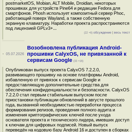
postmarketOS, Mobian, ALT Mobile, Droidian, некоторых
прошивках для устройств Pine64 и редакции Fedora для
смартфонов. Phosh использует композитный сервер Phoc,
работающий поверх Wayland, а также собственную
экранную клавиатуру. Наработки проекта распространяются
под лицензией GPLv3+...
обсуждение
|
весь текст
(22 +6)
Возобновлена публикация Android-
прошивки CalyxOS, не привязанной к
·
05.07.2026
сервисам Google
(33 +16)
Опубликован выпуск проекта CalyxOS 7.2.2.0,
развивающего прошивку на основе платформы Android,
избавленную от привязок к сервисам Google и
предоставляющую дополнительные средства для
обеспечения конфиденциальности и безопасности. CalyxOS
7.2.2.0 стал первым стабильным выпуском после
приостановки публикации обновлений в августе прошлого
года, вызванной необходимостью переработки процесса
формирования релизов, проведения полного аудита и
изменения криптографических ключей после ухода
основателя проекта и технического лидера, имевших доступ
к ключам для цифровых подписей. Новый выпуск
переведён на кодовую базу Android 16 и доступен в сборках