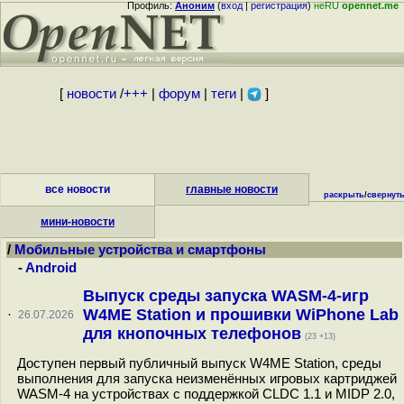
Профиль:
Аноним
(
вход
|
регистрация
)
неRU
opennet.me
[
новости
/
+++
|
форум
|
теги
|
]
все новости
главные новости
раскрыть
/
свернут
мини-новости
/
Мобильные устройства и смартфоны
-
Android
Выпуск среды запуска WASM-4-игр
W4ME Station и прошивки WiPhone Lab
·
26.07.2026
для кнопочных телефонов
(23 +13)
Доступен первый публичный выпуск W4ME Station, среды
выполнения для запуска неизменённых игровых картриджей
WASM-4 на устройствах с поддержкой CLDC 1.1 и MIDP 2.0,