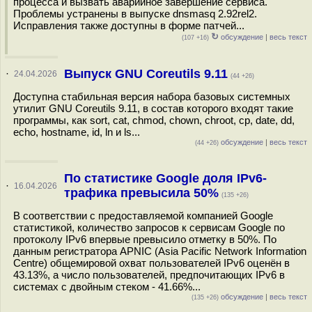
процесса и вызвать аварийное завершение сервиса.
Проблемы устранены в выпуске dnsmasq 2.92rel2.
Исправления также доступны в форме патчей...
↻
обсуждение
|
весь текст
(107 +16)
Выпуск GNU Coreutils 9.11
·
24.04.2026
(44 +26)
Доступна стабильная версия набора базовых системных
утилит GNU Coreutils 9.11, в состав которого входят такие
программы, как sort, cat, chmod, chown, chroot, cp, date, dd,
echo, hostname, id, ln и ls...
обсуждение
|
весь текст
(44 +26)
По статистике Google доля IPv6-
·
16.04.2026
трафика превысила 50%
(135 +26)
В соответствии с предоставляемой компанией Google
статистикой, количество запросов к сервисам Google по
протоколу IPv6 впервые превысило отметку в 50%. По
данным регистратора APNIC (Asia Pacific Network Information
Centre) общемировой охват пользователей IPv6 оценён в
43.13%, а число пользователей, предпочитающих IPv6 в
системах с двойным стеком - 41.66%...
обсуждение
|
весь текст
(135 +26)