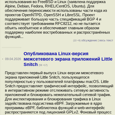
использования во FreeBSD и Linux (заявлена поддержка
Alpine, Debian, Fedora, RHEL/CentOS, Ubuntu). Для
обеспечения переносимости использованы части кода из
проектов OpenNTPD, OpenSSH и LibreSSL. Проект
поддерживает большую часть спецификаций BGP 4 и
соответствует требованиям RFC8212, но не пытается
объять необъятное и обеспечивает главным образом
поддержку наиболее востребованных и распространённых
функций...
обсуждение
|
весь текст
(10 +9)
Опубликована Linux-версия
межсетевого экрана приложений Little
·
09.04.2026
Snitch
(58 +17)
Представлен первый выпуск Linux-версии межсетевого
экрана приложений Little Snitch, пользующегося
популярностью у пользователей платформы macOS. Little
Snitch предоставляет графический интерфейс, позволяющий
в интерактивном режиме отслеживать сетевую активность
приложений и блокировать нежелательный сетевой трафик.
Для инспектирования и блокирования трафика в Linux
задействована подсистема eBPF. Загружаемые в ядро
программы eBPF, библиотека функций и web-интерфейс
распространяются под лицензией GPLv2. Фоновый процесс