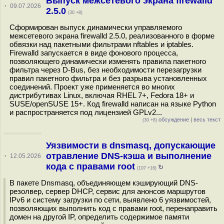
Выпуск межсетевого экрана firewalld
·
09.07.2026
2.5.0
(30 +8)
Сформирован выпуск динамически управляемого
межсетевого экрана firewalld 2.5.0, реализованного в форме
обвязки над пакетными фильтрами nftables и iptables.
Firewalld запускается в виде фонового процесса,
позволяющего динамически изменять правила пакетного
фильтра через D-Bus, без необходимости перезагрузки
правил пакетного фильтра и без разрыва установленных
соединений. Проект уже применяется во многих
дистрибутивах Linux, включая RHEL 7+, Fedora 18+ и
SUSE/openSUSE 15+. Код firewalld написан на языке Python
и распространяется под лицензией GPLv2...
обсуждение
|
весь текст
(30 +8)
Уязвимости в dnsmasq, допускающие
отравление DNS-кэша и выполнение
·
12.05.2026
кода с правами root
↻
(107 +16)
В пакете Dnsmasq, объединяющем кэширующий DNS-
резолвер, сервер DHCP, сервис для анонсов маршрутов
IPv6 и систему загрузки по сети, выявлено 6 уязвимостей,
позволяющих выполнить код с правами root, перенаправить
домен на другой IP, определить содержимое памяти