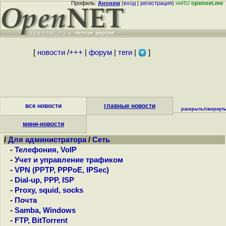
Профиль:
Аноним
(
вход
|
регистрация
)
неRU
opennet.me
[
новости
/
+++
|
форум
|
теги
|
]
все новости
главные новости
раскрыть
/
свернут
мини-новости
/
Для администратора
/
Сеть
-
Телефония, VoIP
-
Учет и управление трафиком
-
VPN (PPTP, PPPoE, IPSec)
-
Dial-up, PPP, ISP
-
Proxy, squid, socks
-
Почта
-
Samba, Windows
-
FTP, BitTorrent