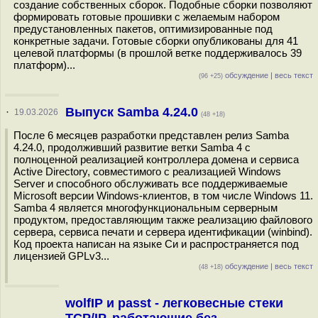
создание собственных сборок. Подобные сборки позволяют
формировать готовые прошивки с желаемым набором
предустановленных пакетов, оптимизированные под
конкретные задачи. Готовые сборки опубликованы для 41
целевой платформы (в прошлой ветке поддерживалось 39
платформ)...
обсуждение
|
весь текст
(96 +25)
Выпуск Samba 4.24.0
·
19.03.2026
(48 +18)
После 6 месяцев разработки представлен релиз Samba
4.24.0, продолживший развитие ветки Samba 4 с
полноценной реализацией контроллера домена и сервиса
Active Directory, совместимого с реализацией Windows
Server и способного обслуживать все поддерживаемые
Microsoft версии Windows-клиентов, в том числе Windows 11.
Samba 4 является многофункциональным серверным
продуктом, предоставляющим также реализацию файлового
сервера, сервиса печати и сервера идентификации (winbind).
Код проекта написан на языке Си и распространяется под
лицензией GPLv3...
обсуждение
|
весь текст
(48 +18)
wolfIP и passt - легковесные стеки