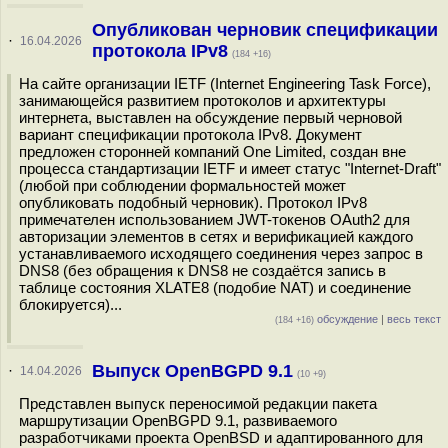
Опубликован черновик спецификации
·
16.04.2026
протокола IPv8
(184 +16)
На сайте организации IETF (Internet Engineering Task Force),
занимающейся развитием протоколов и архитектуры
интернета, выставлен на обсуждение первый черновой
вариант спецификации протокола IPv8. Документ
предложен сторонней компаний One Limited, создан вне
процесса стандартизации IETF и имеет статус "Internet-Draft"
(любой при соблюдении формальностей может
опубликовать подобный черновик). Протокол IPv8
примечателен использованием JWT-токенов OAuth2 для
авторизации элементов в сетях и верификацией каждого
устанавливаемого исходящего соединения через запрос в
DNS8 (без обращения к DNS8 не создаётся запись в
таблице состояния XLATE8 (подобие NAT) и соединение
блокируется)...
обсуждение
|
весь текст
(184 +16)
Выпуск OpenBGPD 9.1
·
14.04.2026
(10 +9)
Представлен выпуск переносимой редакции пакета
маршрутизации OpenBGPD 9.1, развиваемого
разработчиками проекта OpenBSD и адаптированного для