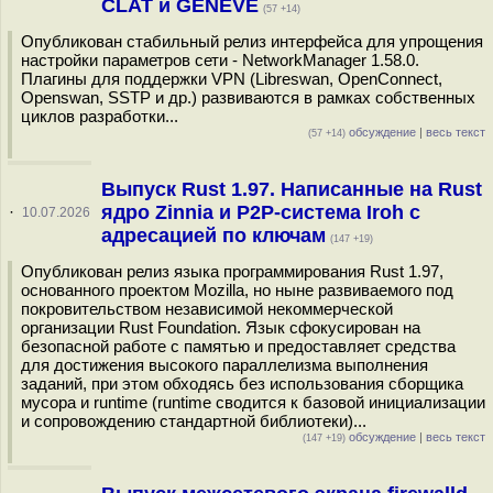
CLAT и GENEVE
(57 +14)
Опубликован стабильный релиз интерфейса для упрощения
настройки параметров сети - NetworkManager 1.58.0.
Плагины для поддержки VPN (Libreswan, OpenConnect,
Openswan, SSTP и др.) развиваются в рамках собственных
циклов разработки...
обсуждение
|
весь текст
(57 +14)
Выпуск Rust 1.97. Написанные на Rust
ядро Zinnia и P2P-система Iroh с
·
10.07.2026
адресацией по ключам
(147 +19)
Опубликован релиз языка программирования Rust 1.97,
основанного проектом Mozilla, но ныне развиваемого под
покровительством независимой некоммерческой
организации Rust Foundation. Язык сфокусирован на
безопасной работе с памятью и предоставляет средства
для достижения высокого параллелизма выполнения
заданий, при этом обходясь без использования сборщика
мусора и runtime (runtime сводится к базовой инициализации
и сопровождению стандартной библиотеки)...
обсуждение
|
весь текст
(147 +19)