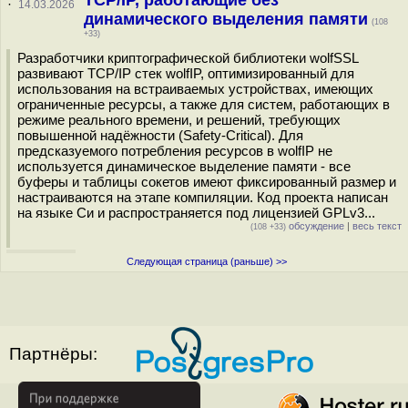
TCP/IP, работающие без
·
14.03.2026
динамического выделения памяти
(108
+33)
Разработчики криптографической библиотеки wolfSSL
развивают TCP/IP стек wolfIP, оптимизированный для
использования на встраиваемых устройствах, имеющих
ограниченные ресурсы, а также для систем, работающих в
режиме реального времени, и решений, требующих
повышенной надёжности (Safety-Critical). Для
предсказуемого потребления ресурсов в wolfIP не
используется динамическое выделение памяти - все
буферы и таблицы сокетов имеют фиксированный размер и
настраиваются на этапе компиляции. Код проекта написан
на языке Си и распространяется под лицензией GPLv3...
обсуждение
|
весь текст
(108 +33)
Следующая страница (раньше) >>
Партнёры: