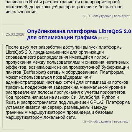
написан на Rust и распространяется под проприетарной
лицензией, допускающей распространение и бесплатное
использование...
обсуждение
|
весь текст
(58 +17)
Опубликована платформа LibreQoS 2.0
·
25.03.2026
для оптимизации трафика
(28 +20)
После двух лет разработки доступен выпуск платформы
LibreQoS 2.0, предназначенной для организации
справедливого распределения имеющейся полосы
пропускания между пользователями и снижения негативных
эффектов, возникающих из-за промежуточной буферизации
пакетов (Bufferbloat) сетевым оборудованием. Платформа
может использоваться провайдерами или
администраторами частных сетей для оптимизации потоков
трафика, поддержания задержек на минимальном уровне и
распределения полосы пропускания с учётом приоритетов.
Код проекта написан на языках Си, JavaScript, Python и
Rust, и распространяется под лицензией GPLv2. Платформа
устанавливается на сервер, размещаемый между
граничным маршрутизатором провайдера и базовым
маршрутизатором локальной сети...
обсуждение
|
весь текст
(28 +20)