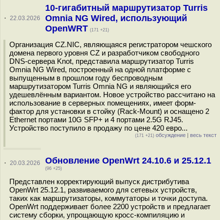
10-гигабитный маршрутизатор Turris
Omnia NG Wired, использующий
·
22.03.2026
OpenWRT
(171 +21)
Организация CZ.NIC, являющаяся регистратором чешского
домена первого уровня CZ и разработчиком свободного
DNS-сервера Knot, представила маршрутизатор Turris
Omnia NG Wired, построенный на одной платформе с
выпущенным в прошлом году беспроводным
маршрутизатором Turris Omnia NG и являющийся его
удешевлённым вариантом. Новое устройство рассчитано на
использование в серверных помещениях, имеет форм-
фактор для установки в стойку (Rack-Mount) и оснащено 2
Ethernet портами 10G SFP+ и 4 портами 2.5G RJ45.
Устройство поступило в продажу по цене 420 евро...
обсуждение
|
весь текст
(171 +21)
Обновление OpenWrt 24.10.6 и 25.12.1
·
20.03.2026
(96 +25)
Представлен корректирующий выпуск дистрибутива
OpenWrt 25.12.1, развиваемого для сетевых устройств,
таких как маршрутизаторы, коммутаторы и точки доступа.
OpenWrt поддерживает более 2200 устройств и предлагает
систему сборки, упрощающую кросс-компиляцию и