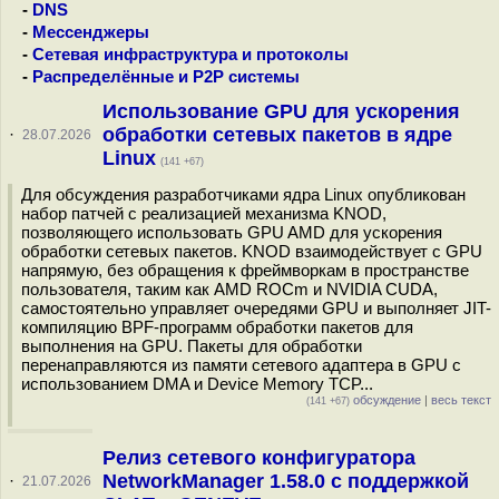
-
DNS
-
Мессенджеры
-
Сетевая инфраструктура и протоколы
-
Распределённые и P2P системы
Использование GPU для ускорения
обработки сетевых пакетов в ядре
·
28.07.2026
Linux
(141 +67)
Для обсуждения разработчиками ядра Linux опубликован
набор патчей c реализацией механизма KNOD,
позволяющего использовать GPU AMD для ускорения
обработки сетевых пакетов. KNOD взаимодействует с GPU
напрямую, без обращения к фреймворкам в пространстве
пользователя, таким как AMD ROCm и NVIDIA CUDA,
самостоятельно управляет очередями GPU и выполняет JIT-
компиляцию BPF-программ обработки пакетов для
выполнения на GPU. Пакеты для обработки
перенаправляются из памяти сетевого адаптера в GPU с
использованием DMA и Device Memory TCP...
обсуждение
|
весь текст
(141 +67)
Релиз сетевого конфигуратора
NetworkManager 1.58.0 с поддержкой
·
21.07.2026