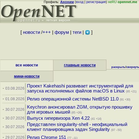
Профиль:
Аноним
(
вход
|
регистрация
)
неRU
opennet.me
[
новости
/
+++
|
форум
|
теги
|
]
все новости
главные новости
раскрыть
/
свернут
мини-новости
Проект Kakehashi развивает инструментарий для
·
03.08.2026
запуска исполняемых файлов macOS в Linux
(95 +21)
·
Релиз операционной системы NetBSD 11.0
01.08.2026
(91 +30)
Keychron анонсировал ZGM, открытую прошивку
·
30.07.2026
для игровых мышей
(85 +26)
·
Выпуск гипервизора Xen 4.22
30.07.2026
(41 +14)
Представлен singularity-shell - неофициальный
·
30.07.2026
клиент планировщика задач Singularity
(97 –50)
·
Релиз Chrome 151
29.07.2026
(77 –11)