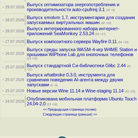
Выпуск оптимизатора энергопотребления и
·
29.07.2026
производительности auto-cpufreq 3.1
(30 +8)
Выпуск smolvm 1.7, инструментария для создания
·
28.07.2026
запускаемых виртуальных машин
(48 +10)
Выпуск интегрированного набора интернет-
·
28.07.2026
приложений SeaMonkey 2.53.24
(56 +17)
·
Выпуск композитного сервера Wayfire 0.11
27.07.2026
(84 +10)
Выпуск среды запуска WASM-4-игр W4ME Station и
·
26.07.2026
прошивки WiPhone Lab для кнопочных телефонов
(23 +13)
Выпуск стандартной Си-библиотеки Glibc 2.44
·
(61
25.07.2026
+27)
Выпуск whatbroke 0.3.0, инструмента для
·
сравнения поведения AI-агента между двумя
25.07.2026
запусками
(9 –9)
·
Новые версии Wine 11.14 и Wine-staging 11.14
25.07.2026
(43 +23)
Опубликована мобильная платформа Ubuntu Touch
·
24.07.2026
24.04-2.0
(33 +14)
<< Предыдущая страница (позже)
Следующая страница (раньше) >>