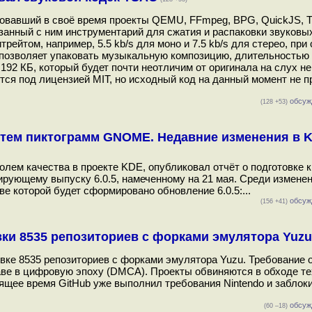
сновавший в своё время проекты QEMU, FFmpeg, BPG, QuickJS, T
занный с ним инструментарий для сжатия и распаковки звуковы
ейтом, например, 5.5 kb/s для моно и 7.5 kb/s для стерео, при
позволяет упаковать музыкальную композицию, длительностью 3
 192 КБ, который будет почти неотличим от оригинала на слух н
тся под лицензией MIT, но исходный код на данный момент не 
обсуж
(128 +53)
 тем пиктограмм GNOME. Недавние изменения в K
олем качества в проекте KDE, опубликовал отчёт о подготовке 
тирующему выпуску 6.0.5, намеченному на 21 мая. Среди изменен
е которой будет сформировано обновление 6.0.5:...
обсуж
(156 +41)
ки 8535 репозиториев с форками эмулятора Yuzu
овке 8535 репозиториев с форками эмулятора Yuzu. Требование 
аве в цифровую эпоху (DMCA). Проекты обвиняются в обходе те
оящее время GitHub уже выполнил требования Nintendo и заблок
обсуж
(60 –18)