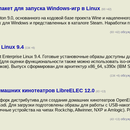
пакет для запуска Windows-игр в Linux
(93 +42)
on 9.0, основанного на кодовой базе проекта Wine и нацеленног
х для Windows и представленных в каталоге Steam. Наработки п
обсуж
(93 +42)
Linux 9.4
(134 +6)
 Enterprise Linux 9.4. Готовые установочные образы доступны д
 (для оценки функциональности также можно использовать iso-
ов). Выпуск сформирован для архитектур x86_64, s390x (IBM S
обсуж
(134 +6)
машних кинотеатров LibreELEC 12.0
(43 +13)
о форк дистрибутива для создания домашних кинотеатров Open
odi. Для загрузки подготовлены образы для работы с USB-нако
личные устройства на чипах Rockchip, Allwinner, NXP и Amlogic). 
обсуж
(43 +13)