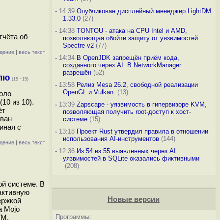
-
14:39
Опубликован дисплейный менеджер LightDM
1.33.0
(27)
-
14:38
TONTOU - атака на CPU Intel и AMD,
тчёта об
позволяющая обойти защиту от уязвимостей
Spectre v2
(77)
дение
|
весь текст
-
14:34
В OpenJDK запрещён приём кода,
созданного через AI. В NetworkManager
разрешён
(52)
лю
(15 +15)
-
13:58
Релиз Mesa 26.2, свободной реализации
OpenGL и Vulkan
(13)
коло
10 из 10).
-
13:39
Zapscape - уязвимость в гипервизоре KVM,
ёт
позволяющая получить root-доступ к хост-
ован
системе
(15)
иная с
-
13:18
Проект Rust утвердил правила в отношении
использования AI-инструментов
(144)
дение
|
весь текст
-
12:36
Из 54 из 55 выявленных через AI
уязвимостей в SQLite оказались фиктивными
(208)
й системе. В
активную
Новые версии
ержкой
а Mojo
VM,
Программы: