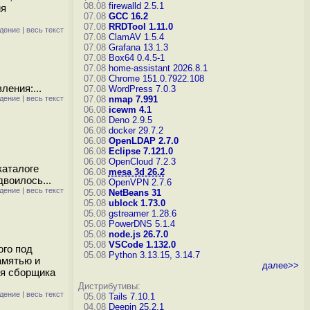
08.08
firewalld 2.5.1
ия
07.08
GCC 16.2
07.08
RRDTool 1.11.0
дение
|
весь текст
07.08
ClamAV 1.5.4
07.08
Grafana 13.1.3
07.08
Box64 0.4.5-1
07.08
home-assistant 2026.8.1
07.08
Chrome 151.0.7922.108
ления:...
07.08
WordPress 7.0.3
дение
|
весь текст
07.08
nmap 7.991
06.08
icewm 4.1
06.08
Deno 2.9.5
06.08
docker 29.7.2
06.08
OpenLDAP 2.7.0
06.08
Eclipse 7.121.0
06.08
OpenCloud 7.2.3
каталоге
06.08
mesa 3d 26.2
двоилось...
05.08
OpenVPN 2.7.6
дение
|
весь текст
05.08
NetBeans 31
05.08
ublock 1.73.0
05.08
gstreamer 1.28.6
05.08
PowerDNS 5.1.4
05.08
node.js 26.7.0
05.08
VSCode 1.132.0
ого под
05.08
Python 3.13.15, 3.14.7
амятью и
далее>>
ия сборщика
Дистрибутивы:
дение
|
весь текст
05.08
Tails 7.10.1
04.08
Deepin 25.2.1