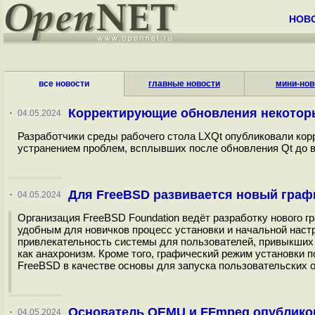
НОВ
все новости
главные новости
мини-нов
Корректирующие обновления некотор
·
04.05.2024
Разработчики среды рабочего стола LXQt опубликовали кор
устранением проблем, всплывших после обновления Qt до ве
Для FreeBSD развивается новый графи
·
04.05.2024
Организация FreeBSD Foundation ведёт разработку нового г
удобным для новичков процесс установки и начальной наст
привлекательность системы для пользователей, привыкших
как анахронизм. Кроме того, графический режим установки
FreeBSD в качестве основы для запуска пользовательских о
Основатель QEMU и FFmpeg опубликов
·
04.05.2024