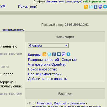
Профиль:
Аноним
(
вход
|
регистрация
)
неRU
opennet.me
РУМ
Поиск
(
теги
)
Прошлый вход:
08-08-2026,10:01
раскрыть
/
свернуть
Навигация
вязанные с
дение
|
весь текст
Каналы:
Разделы новостей
|
Сводные
Что нового на OpenNet
(284 +7)
Поиск в новостях
ть более
Новые комментарии
Добавить свою новость
нтерфейсы
 использующих
Важное
дение
|
весь текст
-
11.07
GhostLock, BadEpoll и Januscape -
уязвимости в ядре Linux, позволяющие получить