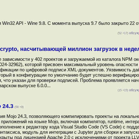
in32 API - Wine 9.8. С момента выпуска 9.7 было закрыто 22 о
обсуж
(52 +17)
crypto, насчитывающей миллион загрузок в неде
ве зависимости у 402 проектов и загружаемой из каталога NPM о
4-32962), которой присвоен максимальный уровень опасности (
фикации по цифровой подписи XML-документов. Уязвимость да
торый в конфигурации по умолчанию будет успешно верифицир
м, что указан для проверки подписей. Проблема проявляется нач
варском выпуске 6.0.0...
обсуж
(15 +15)
 24.3
(58 +9)
я Mojo 24.3, позволяющего компилировать проекты на локально
приложений на языке Mojo, включая компилятор, runtime, интер
полнение к редактору кода Visual Studio Code (VS Code) с подд
таксиса, модуль для интеграции с Jupyter для сборки и запуск
крыты под лицензией Apache 2.0 c исключениями от проекта LL