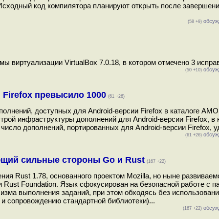
Исходный код компилятора планируют открыть после завершен
обсуж
(58 +9)
 виртуализации VirtualBox 7.0.18, в котором отмечено 3 исправ
обсуж
(50 +10)
 Firefox превысило 1000
(61 +26)
полнений, доступных для Android-версии Firefox в каталоге AMO
 строй инфраструктуры дополнений для Android-версии Firefox, в 
исло дополнений, портированных для Android-версии Firefox, у
обсуж
(61 +26)
ающий сильные стороны Go и Rust
(167 +22)
я Rust 1.78, основанного проектом Mozilla, но ныне развиваем
Rust Foundation. Язык сфокусирован на безопасной работе с п
изма выполнения заданий, при этом обходясь без использован
и и сопровождению стандартной библиотеки)...
обсуж
(167 +22)