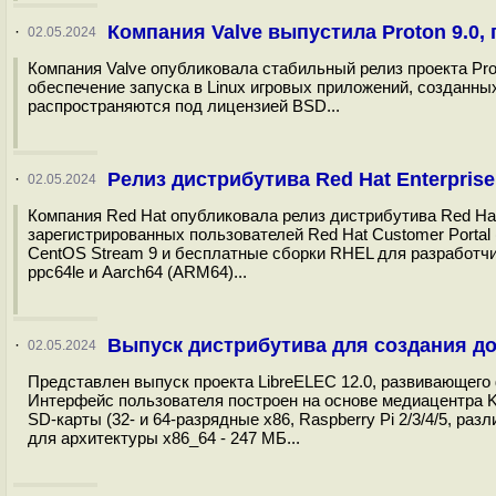
Компания Valve выпустила Proton 9.0, 
·
02.05.2024
Компания Valve опубликовала стабильный релиз проекта Prot
обеспечение запуска в Linux игровых приложений, созданны
распространяются под лицензией BSD...
Релиз дистрибутива Red Hat Enterprise 
·
02.05.2024
Компания Red Hat опубликовала релиз дистрибутива Red Hat
зарегистрированных пользователей Red Hat Customer Portal
CentOS Stream 9 и бесплатные сборки RHEL для разработчик
ppc64le и Aarch64 (ARM64)...
Выпуск дистрибутива для создания до
·
02.05.2024
Представлен выпуск проекта LibreELEC 12.0, развивающег
Интерфейс пользователя построен на основе медиацентра K
SD-карты (32- и 64-разрядные x86, Raspberry Pi 2/3/4/5, раз
для архитектуры x86_64 - 247 МБ...