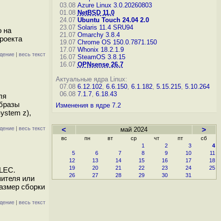
03.08
Azure Linux 3.0.20260803
01.08
NetBSD 11.0
24.07
Ubuntu Touch 24.04 2.0
23.07
Solaris 11.4 SRU94
о на
21.07
Omarchy 3.8.4
роекта
19.07
Chrome OS 150.0.7871.150
17.07
Whonix 18.2.1.9
дение
|
весь текст
16.07
SteamOS 3.8.15
16.07
OPNsense 26.7
Актуальные ядра Linux:
07.08
6.12.102
,
6.6.150
,
6.1.182
,
5.15.215
,
5.10.264
06.08
7.1.7
,
6.18.43
ля
образы
Изменения в ядре 7.2
ystem z),
дение
|
весь текст
<
май 2024
>
вс
пн
вт
ср
чт
пт
сб
1
2
3
4
5
6
7
8
9
10
11
12
13
14
15
16
17
18
19
20
21
22
23
24
25
ELEC.
26
27
28
29
30
31
пителя или
Размер сборки
дение
|
весь текст