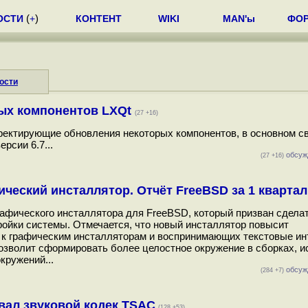
ОСТИ
(
+
)
КОНТЕНТ
WIKI
MAN'ы
ФО
ости
ых компонентов LXQt
(27 +16)
ректирующие обновления некоторых компонентов, в основном с
рсии 6.7...
обсуж
(27 +16)
ческий инсталлятор. Отчёт FreeBSD за 1 квартал
рафического инсталлятора для FreeBSD, который призван сдела
ройки системы. Отмечается, что новый инсталлятор повысит
 к графическим инсталляторам и воспринимающих текстовые и
 позволит сформировать более целостное окружение в сборках,
кружений...
обсуж
(284 +7)
ал звуковой кодек TSAC
(128 +53)