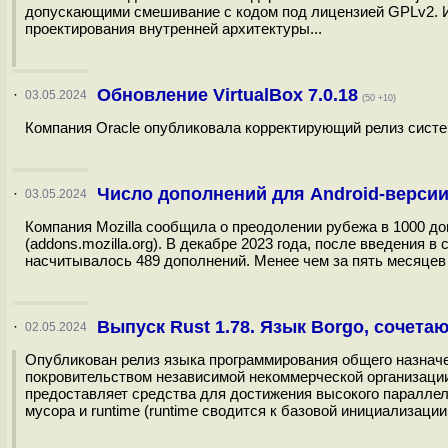
допускающими смешивание с кодом под лицензией GPLv2. 
проектирования внутренней архитектуры...
Обновление VirtualBox 7.0.18
·
03.05.2024
(50 +10)
Компания Oracle опубликовала корректирующий релиз системы
Число дополнений для Android-версии
·
03.05.2024
Компания Mozilla сообщила о преодолении рубежа в 1000 до
(addons.mozilla.org). В декабре 2023 года, после введения в
насчитывалось 489 дополнений. Менее чем за пять месяцев ч
Выпуск Rust 1.78. Язык Borgo, сочет
·
02.05.2024
Опубликован релиз языка программирования общего назначени
покровительством независимой некоммерческой организации 
предоставляет средства для достижения высокого параллел
мусора и runtime (runtime сводится к базовой инициализаци