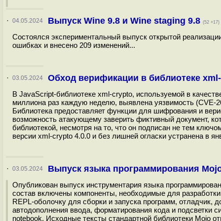
Выпуск Wine 9.8 и Wine staging 9.8
·
04.05.2024
(52 +17)
Состоялся экспериментальный выпуск открытой реализации W
ошибках и внесено 209 изменений...
Обход верификации в библиотеке xml-
·
03.05.2024
В JavaScript-библиотеке xml-crypto, используемой в качест
миллиона раз каждую неделю, выявлена уязвимость (CVE-202
Библиотека предоставляет функции для шифрования и вери
возможность атакующему заверить фиктивный документ, ко
библиотекой, несмотря на то, что он подписан не тем ключо
версии xml-crypto 4.0.0 и без лишней огласки устранена в ян
Выпуск языка программирования Mojo
·
03.05.2024
Опубликован выпуск инструментария языка программировани
состав включены компоненты, необходимые для разработки 
REPL-оболочку для сборки и запуска программ, отладчик, до
автодополнения ввода, форматирования кода и подсветки син
notebook. Исходные тексты стандартной библиотеки Mojo от