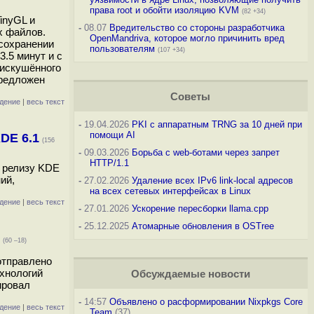
права root и обойти изоляцию KVM
(82 +34)
inyGL и
-
08.07
Вредительство со стороны разработчика
х файлов.
OpenMandriva, которое могло причинить вред
 сохранении
пользователям
(107 +34)
.5 минут и с
еискушённого
предложен
Советы
дение
|
весь текст
-
19.04.2026
PKI с аппаратным TRNG за 10 дней при
помощи AI
DE 6.1
(156
-
09.03.2026
Борьба с web-ботами через запрет
HTTP/1.1
к релизу KDE
ий,
-
27.02.2026
Удаление всех IPv6 link-local адресов
на всех сетевых интерфейсах в Linux
дение
|
весь текст
-
27.01.2026
Ускорение пересборки llama.cpp
-
25.12.2025
Атомарные обновления в OSTree
(60 –18)
отправлено
хнологий
Обсуждаемые новости
ировал
-
14:57
Объявлено о расформировании Nixpkgs Core
дение
|
весь текст
Team
(37)