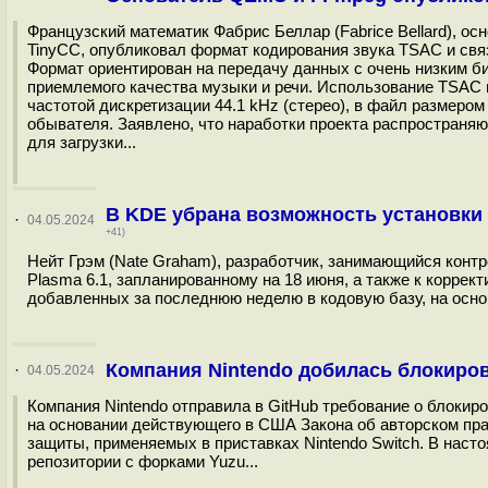
Французский математик Фабрис Беллар (Fabrice Bellard), о
TinyCC, опубликовал формат кодирования звука TSAC и свя
Формат ориентирован на передачу данных с очень низким битр
приемлемого качества музыки и речи. Использование TSAC 
частотой дискретизации 44.1 kHz (стерео), в файл размером
обывателя. Заявлено, что наработки проекта распространяю
для загрузки...
В KDE убрана возможность установки
·
04.05.2024
+41)
Нейт Грэм (Nate Graham), разработчик, занимающийся контр
Plasma 6.1, запланированному на 18 июня, а также к коррек
добавленных за последнюю неделю в кодовую базу, на основ
Компания Nintendo добилась блокиров
·
04.05.2024
Компания Nintendo отправила в GitHub требование о блокир
на основании действующего в США Закона об авторском пр
защиты, применяемых в приставках Nintendo Switch. В наст
репозитории с форками Yuzu...